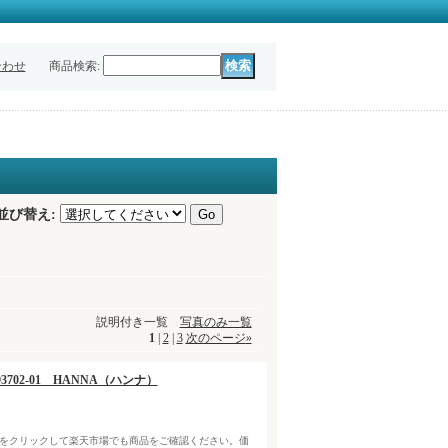
合わせ
商品検索
:
並び替え
:
説明付き一覧
写真のみ一覧
1
|
2
|
3
次のページ
»
93702-01 HANNA（ハンナ）
クをクリックして楽天市場でも商品をご確認ください。価