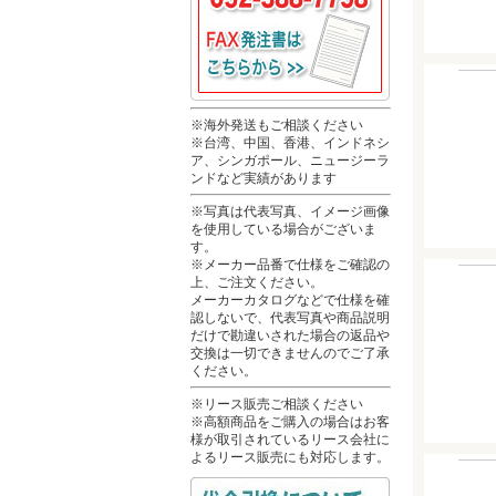
※海外発送もご相談ください
※台湾、中国、香港、インドネシ
ア、シンガポール、ニュージーラ
ンドなど実績があります
※写真は代表写真、イメージ画像
を使用している場合がございま
す。
※メーカー品番で仕様をご確認の
上、ご注文ください。
メーカーカタログなどで仕様を確
認しないで、代表写真や商品説明
だけで勘違いされた場合の返品や
交換は一切できませんのでご了承
ください。
※リース販売ご相談ください
※高額商品をご購入の場合はお客
様が取引されているリース会社に
よるリース販売にも対応します。