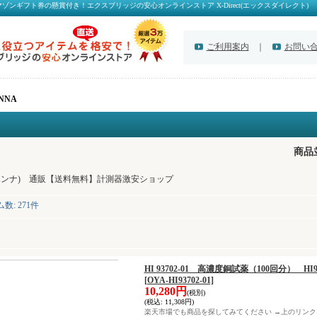
マゾンギフト券の懸賞付き！エクスブリッジの安心オンラインストア X-Direct(エックスダイレクト)
ご利用案内
｜
お問い
NNA
商品
(ハンナ) 通販【送料無料】計測器激安ショップ
ム数
:
271件
HI 93702-01 高濃度銅試薬（100回分） HI
[OYA-HI93702-01]
10,280円
(税別)
(税込
:
11,308円)
楽天市場でも商品を探してみてください →上のリン