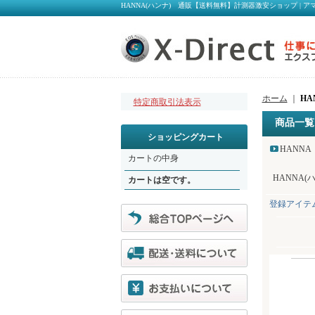
HANNA(ハンナ) 通販【送料無料】計測器激安ショップ | ア
ホーム
｜
HA
特定商取引法表示
商品一覧
ショッピングカート
HANNA
カートの中身
HANNA
カートは空です。
登録アイテ