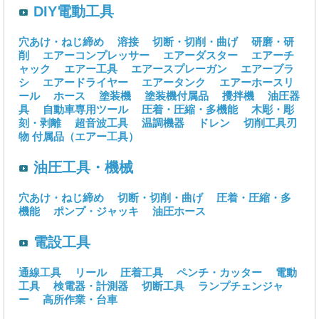
DIY電動工具
穴あけ・ねじ締め
溶接
切断・切削・曲げ
研磨・研
削
エアーコンプレッサー
エアーダスター
エアーチ
ャック
エアー工具
エアースプレーガン
エアーブラ
シ
エアードライヤー
エアータンク
エアーホースリ
ール
ホース
塗装機
塗装機付属品
攪拌機
油圧器
具
自動車専用ツール
圧着・圧縮・多機能
木彫・彫
刻・剥離
超音波工具
温調機器
ドレン
切削工具刃
物
付属品（エアー工具）
油圧工具・機械
穴あけ・ねじ締め
切断・切削・曲げ
圧着・圧縮・多
機能
ポンプ・ジャッキ
油圧ホース
電設工具
通線工具
リール
圧着工具
ペンチ・カッター
電動
工具
検電器・計測器
切断工具
ランプチェンジャ
ー
高所作業・台車