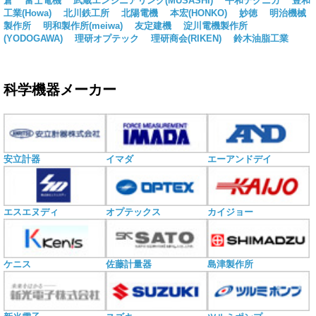
倉
富士電機
武蔵エンジニアリング(MUSASHI)
平和テクニカ
豊和
工業(Howa)
北川鉄工所
北陽電機
本宏(HONKO)
妙徳
明治機械
製作所
明和製作所(meiwa)
友定建機
淀川電機製作所
(YODOGAWA)
理研オプテック
理研商会(RIKEN)
鈴木油脂工業
科学機器メーカー
安立計器
イマダ
エーアンドデイ
エスエヌディ
オプテックス
カイジョー
ケニス
佐藤計量器
島津製作所