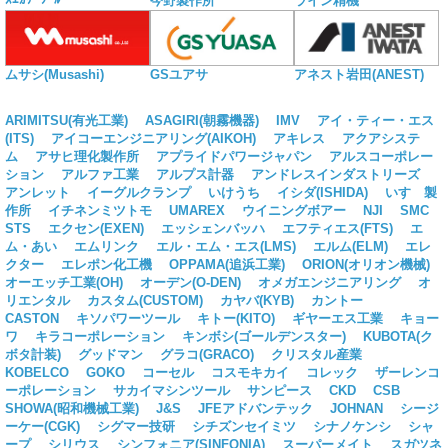
今野製作所
ライン精機
ムサシ(Musashi)
GSユアサ
アネスト岩田(ANEST)
ARIMITSU(有光工業)
ASAGIRI(朝霧機器)
IMV
アイ・ティー・エス
(ITS)
アイコーエンジニアリング(AIKOH)
アキレス
アクアシステ
ム
アサヒ理化製作所
アプライドパワージャパン
アルスコーポレー
ション
アルファ工業
アルプス計器
アンドレスインダストリーズ
アンレット
イーグルクランプ
いけうち
イシダ(ISHIDA)
いすゞ製
作所
イチネンミツトモ
UMAREX
ウイニングボアー
NJI
SMC
STS
エクセン(EXEN)
エッシェンバッハ
エフティエス(FTS)
エ
ム・あい
エムリンク
エル・エム・エス(LMS)
エルム(ELM)
エレ
クター
エレポン化工機
OPPAMA(追浜工業)
ORION(オリオン機械)
オーエッチ工業(OH)
オーデン(O-DEN)
オメガエンジニアリング
オ
リエンタル
カスタム(CUSTOM)
カヤバ(KYB)
カントー
CASTON
キソパワーツール
キトー(KITO)
ギヤーエス工業
キョー
ワ
キラコーポレーション
キンボシ(ゴールデンスター)
KUBOTA(ク
ボタ計装)
グッドマン
グラコ(GRACO)
クリスタル産業
KOBELCO
GOKO
コーセル
コスモキカイ
コレック
ザーレンコ
ーポレーション
サカイマシンツール
サンピース
CKD
CSB
SHOWA(昭和機械工業)
J&S
JFEアドバンテック
JOHNAN
シージ
ーケー(CGK)
シグマー技研
シチズンセイミツ
シナノケンシ
シャ
ープ
シリウス
シンフォニア(SINFONIA)
スーパーメイト
スガツネ