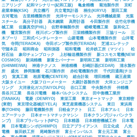
ニアリング
紀和マシナリー(紀和工販)
亀倉精機
菊池製作所
京町
産業車輌(KSK)
共立機巧
共立電気計器
桐生(KIRYU)
栗田工業
古河電池
古里精機製作所
光洋サーモシステム
光洋機械産業
光葉
スチール
高分子計器
高木鋼業
高野計器
今田製作所
佐竹化学機
械工業
佐藤真空(PHIL)
佐野車輛製作所
嵯峨電機工業
阪和化工
機
鷺宮製作所
桜川ポンプ製作所
三栄精機製作所
三協リール
三
木プーリ
三和式ベンチレーター
山菱電機
山本電機製作所
山洋電
気
寺岡(TERAOKA)
寺田ポンプ製作所(TERADA)
芝浦エレテック
守随本店
昭和商会
昭和測器
昭和電機
松井鉄工所（マツイ）
松
村石油
象印チェンブロック
上杉輸送機製作所
新コスモス電機(NEW
COSMOS)
新潟精機
新富士バーナー
新明和工業
新明和工業
(SHINMEIWA)
神港テクノス
神港精機
杉崎計器(CEDAR)
清水製作
所
盛光
静岡製機
石川製作所
赤松電機製作所
千代田通商(チヨ
ダ)
宣真工業
相原電機(CENTER)
総合計装
増田精機
蔵王産業
大阪タイユー
大阪フローメーター
大菱計器製作所
大洋エンジニア
リング
大洋液化ガス(TAIYOLPG)
谷口工業
中央製作所
仲精機
長谷川工業
長谷川電機
椿本バルクシステム
田中衡機工業所
(TANAKA)
電菱（DENRYO)
東栄工業
東京オートマック
東京精密
(東密)
東京理化器械(EYELA)
東芝産業機器システム
東日
東浜商
事(TOHIN)
藤田電機製作所
日軽金アクト
日工
日本アルミ
日本
エアーテック
日本オートマチックマシン
日本クランプ(ジャパンクラ
ンプ)
日本プラパレット(NPC)
日本精器
日本精密機械工作
日本電
興
日本電産シンポ(SHIMPO)
日立アプライアンス
日立化成
八光
電機
飯田鉄工所
尾崎製作所
富士インパルス
富士元工業
富士