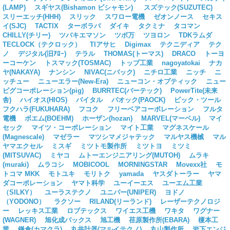
(LAMP)
スギヤス(Bishamon ビシャモン)
スズテック(SUZUTEC)
スリーエッチ(HHH)
スリック
スワロー電機
ゼオンノース
セキス
イ(SJC)
TACTIX
ターボラバ
ダイキ
タクミナ
タコマン
CHILLY(チリー)
ツバキエマソン
ツボ万
ツヨロン
TDKラムダ
TECLOCK（テクロック）
TIアサヒ
Digimax
テクニディア
テク
ノ
デジタル(旧ｱﾛｰ)
テラル
THOMAS(トーマス)
DRACO
トーヨ
ーコーケン
トスマック(TOSMAC)
トップ工業
nagoyatokai
ナカ
ヤ(NAKAYA)
ナンシン
NIVAC(ニバック)
ニチロ工業
ニッチ
ニ
ッチュー
ニューエラー(New-Era)
ニューコン・オプティック
ニュー
ピグコーポレーション(pig)
BURRTEC(バーテック)
PowerTite(未来
舎)
ハイオス(HIOS)
バイタル
パオック(PAOCK)
ビック・ツール
フクハラ(FUKUHARA)
フコク
フリーベアコーポレーション
フルタ
電機
ボエム(BOEHM)
ホーザン(hozan)
MARVEL(マーベル)
マイ
セック
マイツ・コーポレーション
マイト工業
マグネスケール
(Magnescale)
マゼラー
マツシマメジャテック
マルヤス機械
マル
ヤマエクセル
ミスギ
ミツトモ製作所
ミツトヨ
ミツミ
(MITSUVAC)
ミヤコ
ムトーエンジニアリング(MUTOH)
ムラキ
(muraki)
ムラコシ
MOBICOOL
MORNINGSTAR
Movexx社
モ
トコマ MKK
モトユキ
モリトク
yamada
ヤスダトーラー
ヤマ
ダコーポレーション
ヤマト科学
ユーイーエス
ユーエム工業
（SILKY）
ユーラステクノ
ユニパー(UNIPER)
ヨドノ
（YODONO）
ラクソー
RILAND(リーランド)
レーザーテクノロジ
ー
レッキス工業
ロブテックス
ワイエス工機
ワキタ
ワグナー
(WAGNER)
旭化成パックス
旭工機
荏原製作所(EBARA)
榎本工
業
鎌倉(カマクラ)
丸井計器(マルイテクノ)
丸山製作所
岩下エンジ