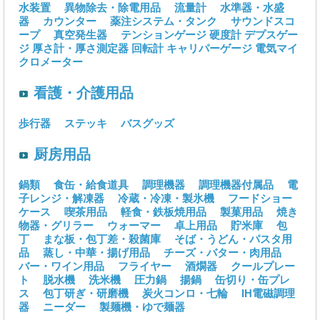
水装置
異物除去・除電用品
流量計
水準器・水盛
器
カウンター
薬注システム・タンク
サウンドスコ
ープ
真空発生器
テンションゲージ
硬度計
デプスゲー
ジ
厚さ計・厚さ測定器
回転計
キャリパーゲージ
電気マイ
クロメーター
看護・介護用品
歩行器
ステッキ
バスグッズ
厨房用品
鍋類
食缶・給食道具
調理機器
調理機器付属品
電
子レンジ・解凍器
冷蔵・冷凍・製氷機
フードショー
ケース
喫茶用品
軽食・鉄板焼用品
製菓用品
焼き
物器・グリラー
ウォーマー
卓上用品
貯米庫
包
丁
まな板・包丁差・殺菌庫
そば・うどん・パスタ用
品
蒸し・中華・揚げ用品
チーズ・バター・肉用品
バー・ワイン用品
フライヤー
酒燗器
クールプレー
ト
脱水機
洗米機
圧力鍋
揚鍋
缶切り・缶プレ
ス
包丁研ぎ・研磨機
炭火コンロ・七輪
IH電磁調理
器
ニーダー
製麺機・ゆで麺器