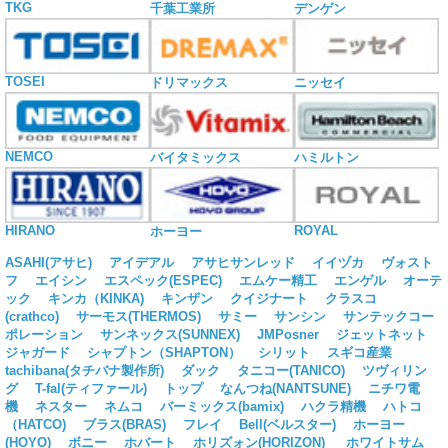
TKG
千葉工業所
デンゲン
TOSEI
ドリマックス
ニッセイ
NEMCO
バイタミックス
ハミルトン
HIRANO
ROYAL
ホーヨー
ASAHI(アサヒ)
アイデアル
アサヒサンレッド
イイヅカ
ヴォスト
フ
エイシン
エスペック(ESPEC)
エムケー精工
エンゲル
オーテ
ック
キンカ（KINKA)
キンザン
クイジナート
クラスコ
(crathco)
サーモス(THERMOS)
サミー
サンシン
サンテックコー
ポレーション
サンネックス(SUNNEX)
JMPosner
ジェットネット
ジャガード
シャプトン（SHAPTON）
シリット
スギコ産業
tachibana(タチバナ製作所)
ダック
タニコー(TANICO)
ツヴィリン
グ
T-fal(ティファール)
トップ
なんつね(NANTSUNE)
ニチワ電
機
ネスター
ネムコ
バーミックス(bamix)
ハクラ精機
ハトコ
（HATCO)
ブラス(BRAS)
フレイ
Bell(ベルスター)
ホーヨー
(HOYO)
ボニー
ホバート
ホリズォン(HORIZON)
ホワイトサム