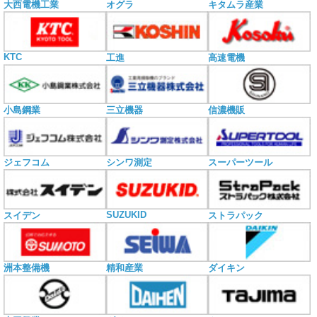
大西電機工業
オグラ
キタムラ産業
KTC
工進
高速電機
小島鋼業
三立機器
信濃機販
ジェフコム
シンワ測定
スーパーツール
SUZUKID
スイデン
ストラパック
洲本整備機
精和産業
ダイキン