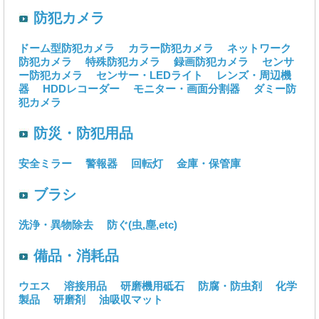
防犯カメラ
ドーム型防犯カメラ
カラー防犯カメラ
ネットワーク
防犯カメラ
特殊防犯カメラ
録画防犯カメラ
センサ
ー防犯カメラ
センサー・LEDライト
レンズ・周辺機
器
HDDレコーダー
モニター・画面分割器
ダミー防
犯カメラ
防災・防犯用品
安全ミラー
警報器
回転灯
金庫・保管庫
ブラシ
洗浄・異物除去
防ぐ(虫,塵,etc)
備品・消耗品
ウエス
溶接用品
研磨機用砥石
防腐・防虫剤
化学
製品
研磨剤
油吸収マット