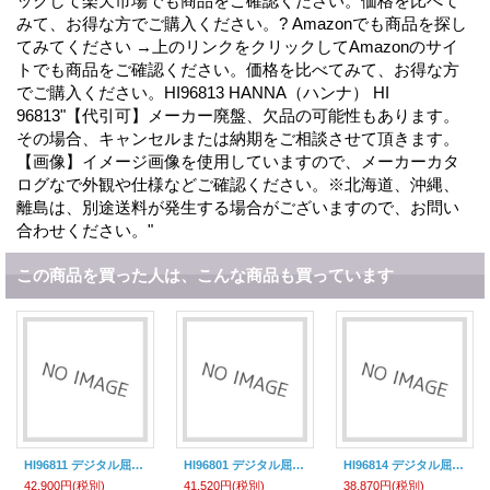
ックして楽天市場でも商品をご確認ください。価格を比べて
みて、お得な方でご購入ください。? Amazonでも商品を探し
てみてください →上のリンクをクリックしてAmazonのサイ
トでも商品をご確認ください。価格を比べてみて、お得な方
でご購入ください。HI96813 HANNA（ハンナ） HI
96813"【代引可】メーカー廃盤、欠品の可能性もあります。
その場合、キャンセルまたは納期をご相談させて頂きます。
【画像】イメージ画像を使用していますので、メーカーカタ
ログなで外観や仕様などご確認ください。※北海道、沖縄、
離島は、別途送料が発生する場合がございますので、お問い
合わせください。"
この商品を買った人は、こんな商品も買っています
HI96811 デジタル屈折計（糖度計） HI 96811 HANNA（ハンナ）
HI96801 デジタル屈折計（糖度計） HI 96801 HANNA（ハンナ）
HI96814 デジタル屈折計（糖度） HI 96814 HANNA（ハンナ）
42,900円
(税別)
41,520円
(税別)
38,870円
(税別)