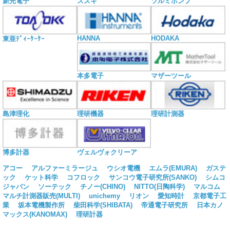
新光電子
スズキ
ツルミポンプ
HANNA
HODAKA
東亜ﾃﾞｨｰｹｰｹｰ
本多電子
マザーツール
島津理化
理研機器
理研計測器
博多計器
ヴェルヴォクリーア
アコー
アルファーミラージュ
ウシオ電機
エムラ(EMURA)
ガステ
ック
ケット科学
コフロック
サンコウ電子研究所(SANKO)
シムコ
ジャパン
ソーテック
チノー(CHINO)
NITTO(日陶科学)
マルコム
マルチ計測器販売(MULTI)
unichemy
リオン
愛知時計
京都電子工
業
坂本電機製作所
柴田科学(SHIBATA)
帝通電子研究所
日本カノ
マックス(KANOMAX)
理研計器