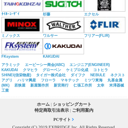
ﾀｲﾎｰｺｰｻﾞｲ
杉藤
エクセル
ミノックス
ワルサー
フリアー(FLIR)
KAKUDAI
FKsystem
アラミック
エービーシー商会(ABC)
エンジニア(ENGINEER)
KAKUDAI
クマヒラ
グローベン
ケミプロ化成
コトヒラ
SHINEI(信栄物産)
タイガー株式会社
ダイフク
NEBULE
ネクスト
アグリ
ハリマ興産
フローラ
マキテック
ミツワ東海
丸喜金属
(MK)
若狭屋
新屋製作所
新宮商行
仁張工作所
太幸
米澤器械
工業
ホーム
|
ショッピングカート
特定商取引法表示
|
ご利用案内
PCサイト
Copyright (C) 2019 EXBRIDGE,Inc. All Rights Reserved.