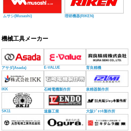
ムサシ(Musashi)
理研機器(RIKEN)
機械工具メーカー
E-VALUE
アサダ(Asada)
育良精機
IKK
石崎電機製作所
泉精器製作所
SK11
遠藤工業
大阪ｼﾞｬｯｷ製作所