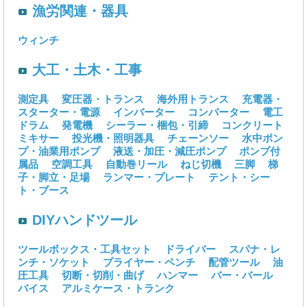
漁労関連・器具
ウィンチ
大工・土木・工事
測定具
変圧器・トランス
海外用トランス
充電器・
スターター・電源
インバーター
コンバーター
電工
ドラム
発電機
シーラー・梱包・引締
コンクリート
ミキサー
投光機・照明器具
チェーンソー
水中ポン
プ・油業用ポンプ
液送・加圧・減圧ポンプ
ポンプ付
属品
空調工具
自動巻リール
ねじ切機
三脚
梯
子・脚立・足場
ランマー・プレート
テント・シー
ト・ブース
DIYハンドツール
ツールボックス・工具セット
ドライバー
スパナ・レ
ンチ・ソケット
プライヤー・ペンチ
配管ツール
油
圧工具
切断・切削・曲げ
ハンマー
バー・バール
バイス
アルミケース・トランク