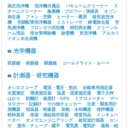
高圧洗浄機
洗浄機付属品
バキュームクリーナー
ス
チームクリーナー
集塵機・ブロワー・清掃具
オゾン
発生器
ファン・空調
ヒーター・暖房
超音波洗浄
機
空調配管洗浄機器
ミストレーサ
静電除去器
空
気清浄機
フロンガス回収機
溶剤再生機
クリーンル
ーム用品
排水管掃除機
除雪機
床洗浄機
アルカリ
イオン水生成機
光学機器
双眼鏡
単眼鏡
顕微鏡
コールドライト・ルーペ
計測器・研究機器
オシロスコープ
電流・電圧・抵抗
自動車用測定器
水質測定
環境測定器
温度・湿度測定器
電子天秤・
はかり
距離計・速度計・GPS
ミクロメーター
デー
タロガー・記録計
その他チェッカー
生産・製造用計
測機器
恒温器・乾燥器
加熱・冷却機器
撹拌機器
粉砕器具
保温・凍結保存容器
検査用品
インキュベ
ーター
オメガエンジニアリング
超音波計測器
セン
サ
塗布・チューブ・継手
電気窯・電気炉
蒸留・純