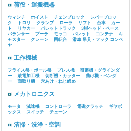
荷役・運搬機器
ウィンチ
ホイスト
チェンブロック
レバーブロッ
ク
トロリ
クランプ
ローラ
リフト
台車
カー
ト
リヤカー
パレットトラック
3脚ヘッド・ベース
バランサー
プーラ
モッコ
パレット
コンテナ
キ
ャスター
クレーン
回転台
滑車
吊具・フック
コンベ
ヤ
工作機械
フライス盤・ボール盤
プレス機
研磨機・グラインダ
ー
放電加工機
切断機・カッター
曲げ機・ベンダ
ー
面取り機
穴あけ・ねじ締め
メカトロニクス
モータ
減速機
コントローラ
電磁クラッチ
ギヤボ
ックス
スイッチ
チェーン
清掃・洗浄・空調