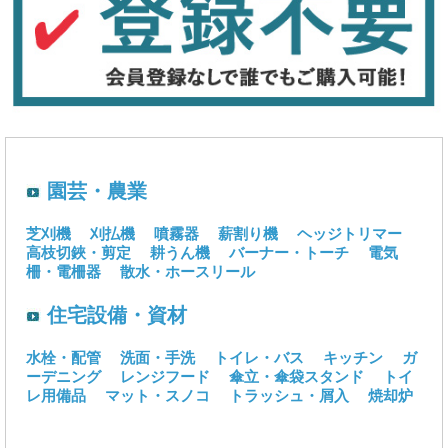
園芸・農業
芝刈機
刈払機
噴霧器
薪割り機
ヘッジトリマー
高枝切鋏・剪定
耕うん機
バーナー・トーチ
電気
柵・電柵器
散水・ホースリール
住宅設備・資材
水栓・配管
洗面・手洗
トイレ・バス
キッチン
ガ
ーデニング
レンジフード
傘立・傘袋スタンド
トイ
レ用備品
マット・スノコ
トラッシュ・屑入
焼却炉