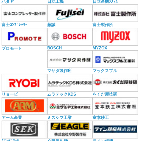
ハタヤ
日立工機
日立産機ｼｽﾃﾑ
富士ｺﾝﾌﾟﾚｯｻｰ
藤誠
富士製作所
BOSCH
MYZOX
プロモート
マサダ製作所
マックスブル
リョービ
ムラテックKDS
をくだ屋技研
アーム産業
ミズシマ工業
室本鉄工
ｽｴｶｹﾞﾂｰﾙ