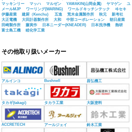
マッキンリー
マッハ
マルゼン
YAMAKIN(山岡金属)
ヤマゲン
ユ
メールMJP
ワーリング(WARING)
ワールドキッチンテック
ヰセキ
伊藤産業
建厨（Kenchu)
五進
荒木金属製作所
秋元
新考社
大正電機
大田計器製作所
大和
中部コーポレーション
朝日産業
田崎製作所
藤寅作
日本ニーダー(KNEADER)
日本洗浄機
熱研
富士島工機
睦化学工業
その他取り扱いメーカー
Bushnell
アルインコ
昌弘機工
タカギ(takagi)
タカラ工業
大阪塗料
ACCRETECH
アールジェイ
鈴木工業