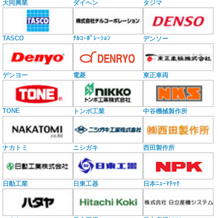
大同興業
ダイヘン
タジマ
TASCO
ﾁﾙｺｰﾎﾟﾚｰｼｮﾝ
デンソー
電菱
デンヨー
東正車両
TONE
トンボ工業
中谷機械製作所
ナカトミ
ニシガキ
西田製作所
日動工業
日東工器
日本ﾆｭｰﾏﾁｯｸ