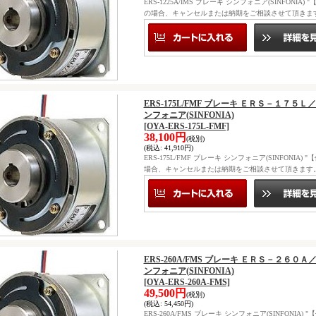
ERS-1225A/IMS ブレーキ シンフォニア(SINFO
の場合、キャンセルまたは納期をご相談させて頂きま
ERS-175L/FMF ブレーキ ＥＲＳ－１７
ンフォニア(SINFONIA)
[OYA-ERS-175L-FMF]
38,100円
(税別)
(税込
:
41,910円)
ERS-175L/FMF ブレーキ シンフォニア(SINFO
場合、キャンセルまたは納期をご相談させて頂きます
ERS-260A/FMS ブレーキ ＥＲＳ－２６
ンフォニア(SINFONIA)
[OYA-ERS-260A-FMS]
49,500円
(税別)
(税込
:
54,450円)
ERS-260A/FMS ブレーキ シンフォニア(SINFO