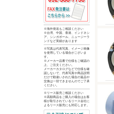
※海外発送もご相談ください
※台湾、中国、香港、インドネシ
ア、シンガポール、ニュージーラ
ンドなど実績があります
※写真は代表写真、イメージ画像
を使用している場合がございま
す。
※メーカー品番で仕様をご確認の
上、ご注文ください。
メーカーカタログなどで仕様を確
認しないで、代表写真や商品説明
だけで勘違いされた場合の返品や
交換は一切できませんのでご了承
ください。
※リース販売ご相談ください
※高額商品をご購入の場合はお客
様が取引されているリース会社に
よるリース販売にも対応します。