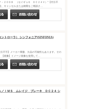
ョキ ＥＭＰ－２０ＤＢ （セイギョキ ＤＣ２４Ｖ）"【代引不
合、キャンセルまたは納期をご相談さ…
ントローラ） シンフォニア(SINFONIA)
A) "【代引不可】メーカー廃盤、欠品の可能性もあります。その
。【画像】イメージ画像を使用して…
２２５Ａ／ＩＭＳ ムレイジ ブレーキ ＤＣ２４ シ