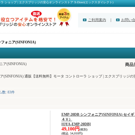
ラ ショップ | エクスブリッジの安心オンラインストア X-Direct(エックスダイレクト)
ご利用案内
｜
お問い
フォニア(SINFONIA)
ア(SINFONIA)
商品
(SINFONIA) 通販【送料無料】モータ コントローラ ショップ | エクスブリッジの安
ム数
:
83件
EMP-20DB シンフォニア(SINFONIA)
４Ｖ）
[OYA-EMP-20DB]
49,100円
(税別)
(税込
:
54,010円)