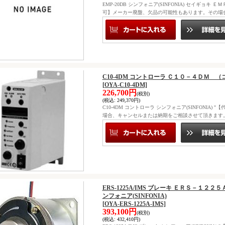
EMP-20DB シンフォニア(SINFONIA) セイギ
可】メーカー廃盤、欠品の可能性もあります。その場
C10-4DM コントローラ Ｃ１０－４ＤＭ （コ
[OYA-C10-4DM]
226,700円
(税別)
(税込
:
249,370円)
C10-4DM コントローラ シンフォニア(SINFONI
場合、キャンセルまたは納期をご相談させて頂きます
ERS-1225A/IMS ブレーキ ＥＲＳ－１
ンフォニア(SINFONIA)
[OYA-ERS-1225A-IMS]
393,100円
(税別)
(税込
:
432,410円)