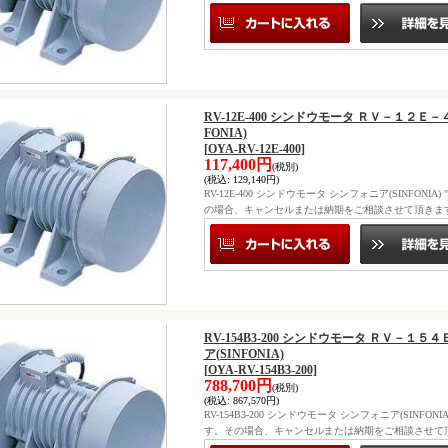
RV-12E-400 シンドウモータ ＲＶ－１２
FONIA)
[OYA-RV-12E-400]
117,400円
(税別)
(税込
:
129,140円)
RV-12E-400 シンドウモータ シンフォニア(SINF
の場合、キャンセルまたは納期をご相談させて頂きま
RV-154B3-200 シンドウモータ ＲＶ－
ア(SINFONIA)
[OYA-RV-154B3-200]
788,700円
(税別)
(税込
:
867,570円)
RV-154B3-200 シンドウモータ シンフォニア(SIN
す。その場合、キャンセルまたは納期をご相談させて