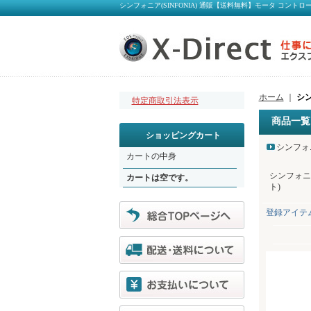
シンフォニア(SINFONIA) 通販【送料無料】モータ コントロー
ホーム
｜
シン
特定商取引法表示
商品一覧
ショッピングカート
シンフォニ
カートの中身
シンフォニア
カートは空です。
ト)
登録アイテ