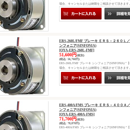
場合、キャンセルまたは納期をご相談させて頂きます
ERS-260L/FMF ブレーキ ＥＲＳ－２６
ンフォニア(SINFONIA)
[OYA-ERS-260L-FMF]
51,600円
(税別)
(税込
:
56,760円)
ERS-260L/FMF ブレーキ シンフォニア(SINFO
場合、キャンセルまたは納期をご相談させて頂きます
ERS-400A/FMS ブレーキ ＥＲＳ－４０
ンフォニア(SINFONIA)
[OYA-ERS-400A-FMS]
71,700円
(税別)
(税込
:
78,870円)
ERS-400A/FMS ブレーキ シンフォニア(SINFO