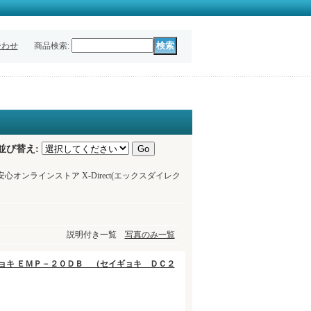
合わせ
商品検索
:
並び替え
:
心オンラインストア X-Direct(エックスダイレク
説明付き一覧
写真のみ一覧
 セイギョキ ＥＭＰ－２０ＤＢ （セイギョキ ＤＣ２