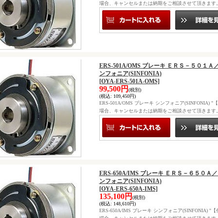
場合、キャンセルまたは納期をご相談させて頂きます
ERS-501A/OMS ブレーキ ＥＲＳ－５
ンフォニア(SINFONIA)
[OYA-ERS-501A-OMS]
99,500円
(税別)
(税込
:
109,450円)
ERS-501A/OMS ブレーキ シンフォニア(SINFO
場合、キャンセルまたは納期をご相談させて頂きます
ERS-650A/IMS ブレーキ ＥＲＳ－６５
ンフォニア(SINFONIA)
[OYA-ERS-650A-IMS]
135,100円
(税別)
(税込
:
148,610円)
ERS-650A/IMS ブレーキ シンフォニア(SINFO