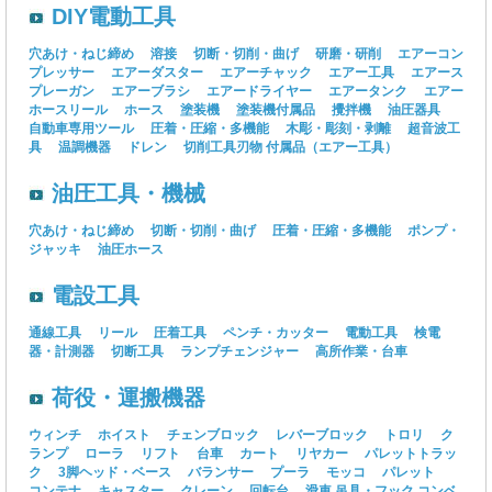
DIY電動工具
穴あけ・ねじ締め
溶接
切断・切削・曲げ
研磨・研削
エアーコン
プレッサー
エアーダスター
エアーチャック
エアー工具
エアース
プレーガン
エアーブラシ
エアードライヤー
エアータンク
エアー
ホースリール
ホース
塗装機
塗装機付属品
攪拌機
油圧器具
自動車専用ツール
圧着・圧縮・多機能
木彫・彫刻・剥離
超音波工
具
温調機器
ドレン
切削工具刃物
付属品（エアー工具）
油圧工具・機械
穴あけ・ねじ締め
切断・切削・曲げ
圧着・圧縮・多機能
ポンプ・
ジャッキ
油圧ホース
電設工具
通線工具
リール
圧着工具
ペンチ・カッター
電動工具
検電
器・計測器
切断工具
ランプチェンジャー
高所作業・台車
荷役・運搬機器
ウィンチ
ホイスト
チェンブロック
レバーブロック
トロリ
ク
ランプ
ローラ
リフト
台車
カート
リヤカー
パレットトラッ
ク
3脚ヘッド・ベース
バランサー
プーラ
モッコ
パレット
コンテナ
キャスター
クレーン
回転台
滑車
吊具・フック
コンベ