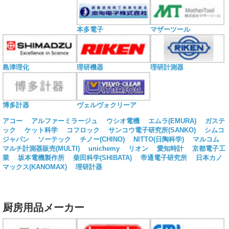
本多電子
マザーツール
島津理化
理研機器
理研計測器
博多計器
ヴェルヴォクリーア
アコー
アルファーミラージュ
ウシオ電機
エムラ(EMURA)
ガステ
ック
ケット科学
コフロック
サンコウ電子研究所(SANKO)
シムコ
ジャパン
ソーテック
チノー(CHINO)
NITTO(日陶科学)
マルコム
マルチ計測器販売(MULTI)
unichemy
リオン
愛知時計
京都電子工
業
坂本電機製作所
柴田科学(SHIBATA)
帝通電子研究所
日本カノ
マックス(KANOMAX)
理研計器
厨房用品メーカー