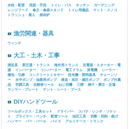
水栓・配管
洗面・手洗
トイレ・バス
キッチン
ガーデニング
レンジフード
傘立・傘袋スタンド
トイレ用備品
マット・スノコ
トラッシュ・屑入
焼却炉
漁労関連・器具
ウィンチ
大工・土木・工事
測定具
変圧器・トランス
海外用トランス
充電器・スターター・電
源
インバーター
コンバーター
電工ドラム
発電機
シーラー・
梱包・引締
コンクリートミキサー
投光機・照明器具
チェーンソ
ー
水中ポンプ・油業用ポンプ
液送・加圧・減圧ポンプ
ポンプ付属
品
空調工具
自動巻リール
ねじ切機
三脚
梯子・脚立・足場
ランマー・プレート
テント・シート・ブース
DIYハンドツール
ツールボックス・工具セット
ドライバー
スパナ・レンチ・ソケッ
ト
プライヤー・ペンチ
配管ツール
油圧工具
切断・切削・曲げ
ハンマー
バー・バール
バイス
アルミケース・トランク