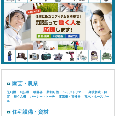
園芸・農業
芝刈機
刈払機
噴霧器
薪割り機
ヘッジトリマー
高枝切鋏・剪
定
耕うん機
バーナー・トーチ
電気柵・電柵器
散水・ホースリー
ル
住宅設備・資材