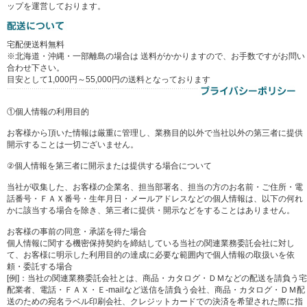
ップを運営しております。
宅配便送料無料
※北海道・沖縄・一部離島の場合は 送料がかかりますので、お手数ですがお問い
合わせ下さい。
目安として1,000円～55,000円の送料となっております
①個人情報の利用目的
お客様から頂いた情報は厳重に管理し、業務目的以外で当社以外の第三者に提供
開示することは一切ございません。
②個人情報を第三者に開示または提供する場合について
当社が収集した、お客様の企業名、担当部署名、担当の方のお名前・ご住所・電
話番号・ＦＡＸ番号・生年月日・メールアドレスなどの個人情報は、以下の何れ
かに該当する場合を除き、第三者に提供・開示などをすることはありません。
お客様の事前の同意・承諾を得た場合
個人情報に関する機密保持契約を締結している当社の関連業務委託会社に対し
て、お客様に明示した利用目的の達成に必要な範囲内で個人情報の取扱いを依
頼・委託する場合
[例]：当社の関連業務委託会社とは、商品・カタログ・ＤＭなどの配送を請負う宅
配業者、電話・ＦＡＸ・Ｅ-mailなど送信を請負う会社、商品・カタログ・ＤＭ配
送のための宛名ラベル印刷会社、クレジットカードでの決済を希望された際に指