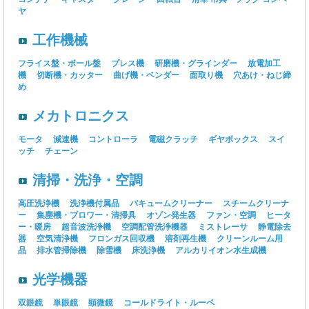
ヤ
工作機械
フライス盤・ボール盤
プレス機
研磨機・グラインダー
放電加工
機
切断機・カッター
曲げ機・ベンダー
面取り機
穴あけ・ねじ締
め
メカトロニクス
モータ
減速機
コントローラ
電磁クラッチ
ギヤボックス
スイ
ッチ
チェーン
清掃・洗浄・空調
高圧洗浄機
洗浄機付属品
バキュームクリーナー
スチームクリーナ
ー
集塵機・ブロワー・清掃具
オゾン発生器
ファン・空調
ヒータ
ー・暖房
超音波洗浄機
空調配管洗浄機器
ミストレーサ
静電除去
器
空気清浄機
フロンガス回収機
溶剤再生機
クリーンルーム用
品
排水管掃除機
除雪機
床洗浄機
アルカリイオン水生成機
光学機器
双眼鏡
単眼鏡
顕微鏡
コールドライト・ルーペ