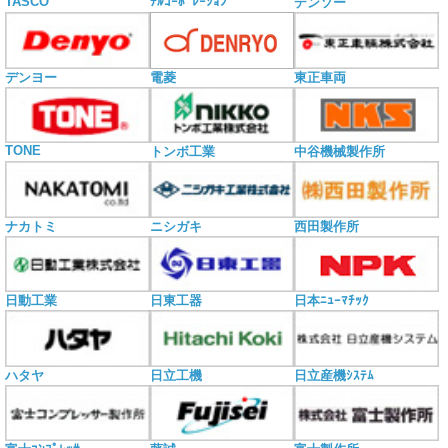
TASCO
ﾁﾙｺｰﾎﾟﾚｰｼｮﾝ
デンソー
電菱
デンヨー
東正車両
TONE
トンボ工業
中谷機械製作所
ナカトミ
ニシガキ
西田製作所
日動工業
日東工器
日本ﾆｭｰﾏﾁｯｸ
ハタヤ
日立工機
日立産機ｼｽﾃﾑ