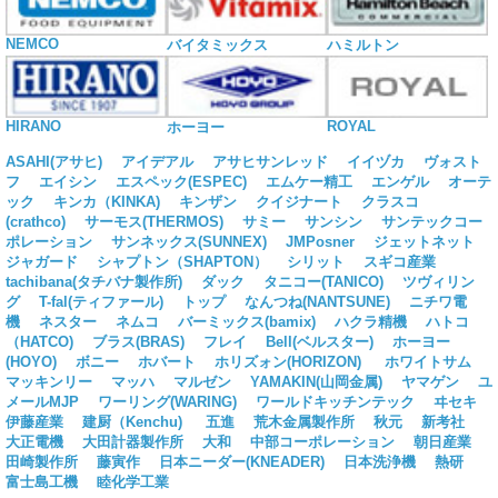
NEMCO
バイタミックス
ハミルトン
HIRANO
ROYAL
ホーヨー
ASAHI(アサヒ)
アイデアル
アサヒサンレッド
イイヅカ
ヴォスト
フ
エイシン
エスペック(ESPEC)
エムケー精工
エンゲル
オーテ
ック
キンカ（KINKA)
キンザン
クイジナート
クラスコ
(crathco)
サーモス(THERMOS)
サミー
サンシン
サンテックコー
ポレーション
サンネックス(SUNNEX)
JMPosner
ジェットネット
ジャガード
シャプトン（SHAPTON）
シリット
スギコ産業
tachibana(タチバナ製作所)
ダック
タニコー(TANICO)
ツヴィリン
グ
T-fal(ティファール)
トップ
なんつね(NANTSUNE)
ニチワ電
機
ネスター
ネムコ
バーミックス(bamix)
ハクラ精機
ハトコ
（HATCO)
ブラス(BRAS)
フレイ
Bell(ベルスター)
ホーヨー
(HOYO)
ボニー
ホバート
ホリズォン(HORIZON)
ホワイトサム
マッキンリー
マッハ
マルゼン
YAMAKIN(山岡金属)
ヤマゲン
ユ
メールMJP
ワーリング(WARING)
ワールドキッチンテック
ヰセキ
伊藤産業
建厨（Kenchu)
五進
荒木金属製作所
秋元
新考社
大正電機
大田計器製作所
大和
中部コーポレーション
朝日産業
田崎製作所
藤寅作
日本ニーダー(KNEADER)
日本洗浄機
熱研
富士島工機
睦化学工業