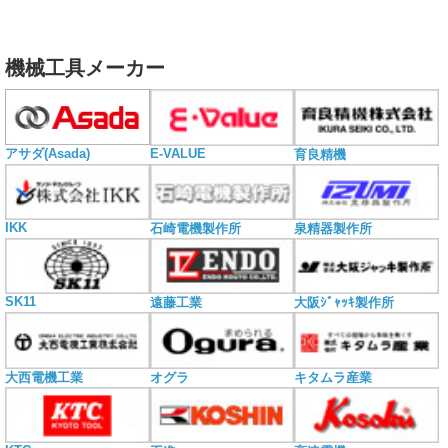
機械工具メーカー
E-VALUE
アサダ(Asada)
育良精機
IKK
石崎電機製作所
泉精器製作所
SK11
遠藤工業
大阪ｼﾞｬｯｷ製作所
大西電機工業
オグラ
キタムラ産業