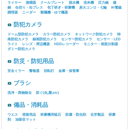
ライヤー
酒燗器
クールプレート
脱水機
洗米機
圧力鍋
揚
鍋
缶切り・缶プレス
包丁研ぎ・研磨機
炭火コンロ・七輪
IH電磁
調理器
ニーダー
製麺機・ゆで麺器
防犯カメラ
ドーム型防犯カメラ
カラー防犯カメラ
ネットワーク防犯カメラ
特
殊防犯カメラ
録画防犯カメラ
センサー防犯カメラ
センサー・LED
ライト
レンズ・周辺機器
HDDレコーダー
モニター・画面分割器
ダミー防犯カメラ
防災・防犯用品
安全ミラー
警報器
回転灯
金庫・保管庫
ブラシ
洗浄・異物除去
防ぐ(虫,塵,etc)
備品・消耗品
ウエス
溶接用品
研磨機用砥石
防腐・防虫剤
化学製品
研磨
剤
油吸収マット