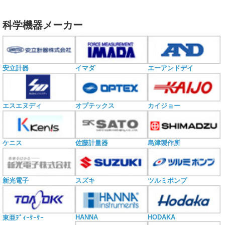
科学機器メーカー
安立計器
イマダ
エーアンドデイ
エスエヌディ
オプテックス
カイジョー
ケニス
佐藤計量器
島津製作所
新光電子
スズキ
ツルミポンプ
HANNA
HODAKA
東亜ﾃﾞｨｰｹｰｹｰ