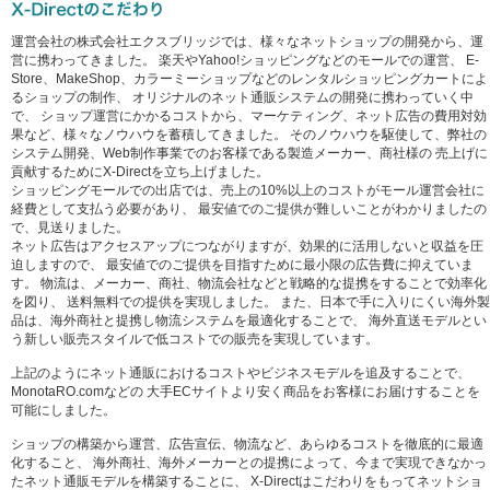
運営会社の株式会社エクスブリッジでは、様々なネットショップの開発から、運
営に携わってきました。 楽天やYahoo!ショッピングなどのモールでの運営、 E-
Store、MakeShop、カラーミーショップなどのレンタルショッピングカートによ
るショップの制作、 オリジナルのネット通販システムの開発に携わっていく中
で、 ショップ運営にかかるコストから、マーケティング、ネット広告の費用対効
果など、様々なノウハウを蓄積してきました。 そのノウハウを駆使して、弊社の
システム開発、Web制作事業でのお客様である製造メーカー、商社様の 売上げに
貢献するためにX-Directを立ち上げました。
ショッピングモールでの出店では、売上の10%以上のコストがモール運営会社に
経費として支払う必要があり、 最安値でのご提供が難しいことがわかりましたの
で、見送りました。
ネット広告はアクセスアップにつながりますが、効果的に活用しないと収益を圧
迫しますので、 最安値でのご提供を目指すために最小限の広告費に抑えていま
す。 物流は、メーカー、商社、物流会社などと戦略的な提携をすることで効率化
を図り、 送料無料での提供を実現しました。 また、日本で手に入りにくい海外製
品は、海外商社と提携し物流システムを最適化することで、 海外直送モデルとい
う新しい販売スタイルで低コストでの販売を実現しています。
上記のようにネット通販におけるコストやビジネスモデルを追及することで、
MonotaRO.comなどの 大手ECサイトより安く商品をお客様にお届けすることを
可能にしました。
ショップの構築から運営、広告宣伝、物流など、あらゆるコストを徹底的に最適
化すること、 海外商社、海外メーカーとの提携によって、今まで実現できなかっ
たネット通販モデルを構築することに、 X-Directはこだわりをもってネットショ