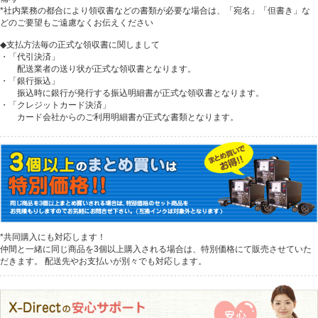
*社内業務の都合により領収書などの書類が必要な場合は、「宛名」「但書き」な
どのご要望もご遠慮なくお伝えください
◆支払方法毎の正式な領収書に関しまして
・「代引決済」
配送業者の送り状が正式な領収書となります。
・「銀行振込」
振込時に銀行が発行する振込明細書が正式な領収書となります。
・「クレジットカード決済」
カード会社からのご利用明細書が正式な書類となります。
*共同購入にも対応します！
仲間と一緒に同じ商品を3個以上購入される場合は、特別価格にて販売させていた
だきます。 配送先やお支払いが別々でも対応します。