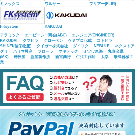
ミノックス
ワルサー
フリアー(FLIR)
KAKUDAI
FKsystem
アラミック
エービーシー商会(ABC)
エンジニア(ENGINEER)
KAKUDAI
クマヒラ
グローベン
ケミプロ化成
コトヒラ
SHINEI(信栄物産)
タイガー株式会社
ダイフク
NEBULE
ネクストア
グリ
ハリマ興産
フローラ
マキテック
ミツワ東海
丸喜金属
(MK)
若狭屋
新屋製作所
新宮商行
仁張工作所
太幸
米澤器械工
業