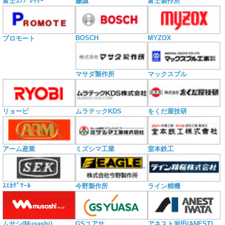
富士ｺﾝﾌﾟﾚｯｻｰ
藤誠
富士製作所
BOSCH
MYZOX
プロモート
マサダ製作所
マックスブル
リョービ
ムラテックKDS
をくだ屋技研
アーム産業
ミズシマ工業
室本鉄工
ｽｴｶｹﾞﾂｰﾙ
今野製作所
ライン精機
ムサシ(Musashi)
GSユアサ
アネスト岩田(ANEST)