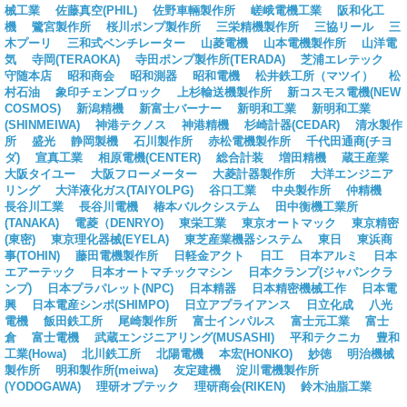
械工業
佐藤真空(PHIL)
佐野車輛製作所
嵯峨電機工業
阪和化工
機
鷺宮製作所
桜川ポンプ製作所
三栄精機製作所
三協リール
三
木プーリ
三和式ベンチレーター
山菱電機
山本電機製作所
山洋電
気
寺岡(TERAOKA)
寺田ポンプ製作所(TERADA)
芝浦エレテック
守随本店
昭和商会
昭和測器
昭和電機
松井鉄工所（マツイ）
松
村石油
象印チェンブロック
上杉輸送機製作所
新コスモス電機(NEW
COSMOS)
新潟精機
新富士バーナー
新明和工業
新明和工業
(SHINMEIWA)
神港テクノス
神港精機
杉崎計器(CEDAR)
清水製作
所
盛光
静岡製機
石川製作所
赤松電機製作所
千代田通商(チヨ
ダ)
宣真工業
相原電機(CENTER)
総合計装
増田精機
蔵王産業
大阪タイユー
大阪フローメーター
大菱計器製作所
大洋エンジニア
リング
大洋液化ガス(TAIYOLPG)
谷口工業
中央製作所
仲精機
長谷川工業
長谷川電機
椿本バルクシステム
田中衡機工業所
(TANAKA)
電菱（DENRYO)
東栄工業
東京オートマック
東京精密
(東密)
東京理化器械(EYELA)
東芝産業機器システム
東日
東浜商
事(TOHIN)
藤田電機製作所
日軽金アクト
日工
日本アルミ
日本
エアーテック
日本オートマチックマシン
日本クランプ(ジャパンクラ
ンプ)
日本プラパレット(NPC)
日本精器
日本精密機械工作
日本電
興
日本電産シンポ(SHIMPO)
日立アプライアンス
日立化成
八光
電機
飯田鉄工所
尾崎製作所
富士インパルス
富士元工業
富士
倉
富士電機
武蔵エンジニアリング(MUSASHI)
平和テクニカ
豊和
工業(Howa)
北川鉄工所
北陽電機
本宏(HONKO)
妙徳
明治機械
製作所
明和製作所(meiwa)
友定建機
淀川電機製作所
(YODOGAWA)
理研オプテック
理研商会(RIKEN)
鈴木油脂工業