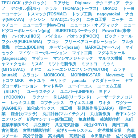
TECLOCK（テクロック）
TIアサヒ
Digimax
テクニディア
テク
ノ
デジタル(旧ｱﾛｰ)
テラル
THOMAS(トーマス)
DRACO
トーヨ
ーコーケン
トスマック(TOSMAC)
トップ工業
nagoyatokai
ナカ
ヤ(NAKAYA)
ナンシン
NIVAC(ニバック)
ニチロ工業
ニッチ
ニ
ッチュー
ニューエラー(New-Era)
ニューコン・オプティック
ニュー
ピグコーポレーション(pig)
BURRTEC(バーテック)
PowerTite(未来
舎)
ハイオス(HIOS)
バイタル
パオック(PAOCK)
ビック・ツール
フクハラ(FUKUHARA)
フコク
フリーベアコーポレーション
フルタ
電機
ボエム(BOEHM)
ホーザン(hozan)
MARVEL(マーベル)
マイ
セック
マイツ・コーポレーション
マイト工業
マグネスケール
(Magnescale)
マゼラー
マツシマメジャテック
マルヤス機械
マル
ヤマエクセル
ミスギ
ミツトモ製作所
ミツトヨ
ミツミ
(MITSUVAC)
ミヤコ
ムトーエンジニアリング(MUTOH)
ムラキ
(muraki)
ムラコシ
MOBICOOL
MORNINGSTAR
Movexx社
モ
トコマ MKK
モトユキ
モリトク
yamada
ヤスダトーラー
ヤマ
ダコーポレーション
ヤマト科学
ユーイーエス
ユーエム工業
（SILKY）
ユーラステクノ
ユニパー(UNIPER)
ヨドノ
（YODONO）
ラクソー
RILAND(リーランド)
レーザーテクノロジ
ー
レッキス工業
ロブテックス
ワイエス工機
ワキタ
ワグナー
(WAGNER)
旭化成パックス
旭工機
荏原製作所(EBARA)
榎本工
業
鎌倉(カマクラ)
丸井計器(マルイテクノ)
丸山製作所
岩下エンジ
ニアリング
紀和マシナリー(紀和工販)
亀倉精機
菊池製作所
京町
産業車輌(KSK)
共立機巧
共立電気計器
桐生(KIRYU)
栗田工業
古河電池
古里精機製作所
光洋サーモシステム
光洋機械産業
光葉
スチール
高分子計器
高木鋼業
高野計器
今田製作所
佐竹化学機