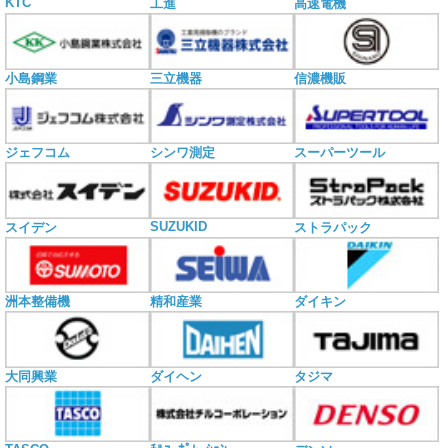
KTC
工進
高速電機
小島鋼業
三立機器
信濃機販
ジェフコム
シンワ測定
スーパーツール
SUZUKID
スイデン
ストラパック
洲本整備機
精和産業
ダイキン
大同興業
ダイヘン
タジマ