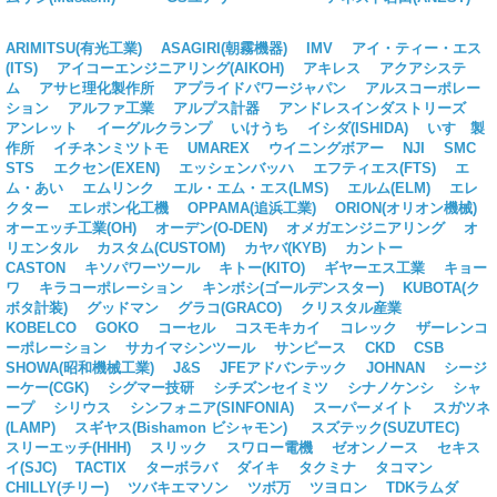
ARIMITSU(有光工業)
ASAGIRI(朝霧機器)
IMV
アイ・ティー・エス
(ITS)
アイコーエンジニアリング(AIKOH)
アキレス
アクアシステ
ム
アサヒ理化製作所
アプライドパワージャパン
アルスコーポレー
ション
アルファ工業
アルプス計器
アンドレスインダストリーズ
アンレット
イーグルクランプ
いけうち
イシダ(ISHIDA)
いすゞ製
作所
イチネンミツトモ
UMAREX
ウイニングボアー
NJI
SMC
STS
エクセン(EXEN)
エッシェンバッハ
エフティエス(FTS)
エ
ム・あい
エムリンク
エル・エム・エス(LMS)
エルム(ELM)
エレ
クター
エレポン化工機
OPPAMA(追浜工業)
ORION(オリオン機械)
オーエッチ工業(OH)
オーデン(O-DEN)
オメガエンジニアリング
オ
リエンタル
カスタム(CUSTOM)
カヤバ(KYB)
カントー
CASTON
キソパワーツール
キトー(KITO)
ギヤーエス工業
キョー
ワ
キラコーポレーション
キンボシ(ゴールデンスター)
KUBOTA(ク
ボタ計装)
グッドマン
グラコ(GRACO)
クリスタル産業
KOBELCO
GOKO
コーセル
コスモキカイ
コレック
ザーレンコ
ーポレーション
サカイマシンツール
サンピース
CKD
CSB
SHOWA(昭和機械工業)
J&S
JFEアドバンテック
JOHNAN
シージ
ーケー(CGK)
シグマー技研
シチズンセイミツ
シナノケンシ
シャ
ープ
シリウス
シンフォニア(SINFONIA)
スーパーメイト
スガツネ
(LAMP)
スギヤス(Bishamon ビシャモン)
スズテック(SUZUTEC)
スリーエッチ(HHH)
スリック
スワロー電機
ゼオンノース
セキス
イ(SJC)
TACTIX
ターボラバ
ダイキ
タクミナ
タコマン
CHILLY(チリー)
ツバキエマソン
ツボ万
ツヨロン
TDKラムダ