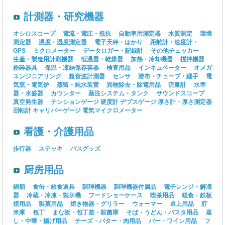
計測器・研究機器
オシロスコープ
電流・電圧・抵抗
自動車用測定器
水質測定
環境
測定器
温度・湿度測定器
電子天秤・はかり
距離計・速度計・
GPS
ミクロメーター
データロガー・記録計
その他チェッカー
生産・製造用計測機器
恒温器・乾燥器
加熱・冷却機器
撹拌機器
粉砕器具
保温・凍結保存容器
検査用品
インキュベーター
オメガ
エンジニアリング
超音波計測器
センサ
塗布・チューブ・継手
電
気窯・電気炉
蒸留・純水装置
異物除去・除電用品
流量計
水準
器・水盛器
カウンター
薬注システム・タンク
サウンドスコープ
真空発生器
テンションゲージ
硬度計
デプスゲージ
厚さ計・厚さ測定器
回転計
キャリパーゲージ
電気マイクロメーター
看護・介護用品
歩行器
ステッキ
バスグッズ
厨房用品
鍋類
食缶・給食道具
調理機器
調理機器付属品
電子レンジ・解凍
器
冷蔵・冷凍・製氷機
フードショーケース
喫茶用品
軽食・鉄板
焼用品
製菓用品
焼き物器・グリラー
ウォーマー
卓上用品
貯
米庫
包丁
まな板・包丁差・殺菌庫
そば・うどん・パスタ用品
蒸
し・中華・揚げ用品
チーズ・バター・肉用品
バー・ワイン用品
フ