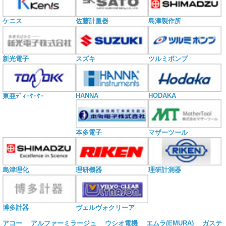
ケニス
佐藤計量器
島津製作所
新光電子
スズキ
ツルミポンプ
HANNA
HODAKA
東亜ﾃﾞｨｰｹｰｹｰ
本多電子
マザーツール
島津理化
理研機器
理研計測器
博多計器
ヴェルヴォクリーア
アコー
アルファーミラージュ
ウシオ電機
エムラ(EMURA)
ガステ