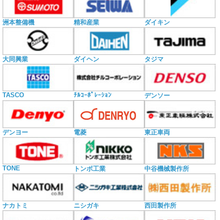
洲本整備機
精和産業
ダイキン
大同興業
ダイヘン
タジマ
TASCO
ﾁﾙｺｰﾎﾟﾚｰｼｮﾝ
デンソー
電菱
デンヨー
東正車両
TONE
トンボ工業
中谷機械製作所
ナカトミ
ニシガキ
西田製作所