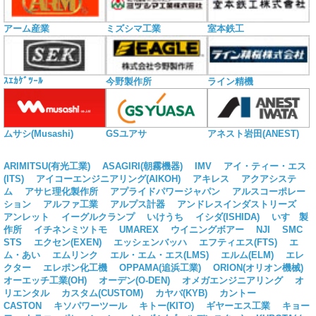
アーム産業
ミズシマ工業
室本鉄工
ｽｴｶｹﾞﾂｰﾙ
今野製作所
ライン精機
ムサシ(Musashi)
GSユアサ
アネスト岩田(ANEST)
ARIMITSU(有光工業)
ASAGIRI(朝霧機器)
IMV
アイ・ティー・エス
(ITS)
アイコーエンジニアリング(AIKOH)
アキレス
アクアシステ
ム
アサヒ理化製作所
アプライドパワージャパン
アルスコーポレー
ション
アルファ工業
アルプス計器
アンドレスインダストリーズ
アンレット
イーグルクランプ
いけうち
イシダ(ISHIDA)
いすゞ製
作所
イチネンミツトモ
UMAREX
ウイニングボアー
NJI
SMC
STS
エクセン(EXEN)
エッシェンバッハ
エフティエス(FTS)
エ
ム・あい
エムリンク
エル・エム・エス(LMS)
エルム(ELM)
エレ
クター
エレポン化工機
OPPAMA(追浜工業)
ORION(オリオン機械)
オーエッチ工業(OH)
オーデン(O-DEN)
オメガエンジニアリング
オ
リエンタル
カスタム(CUSTOM)
カヤバ(KYB)
カントー
CASTON
キソパワーツール
キトー(KITO)
ギヤーエス工業
キョー