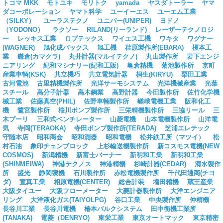
トコマ MKK
モトユキ
モリトク
yamada
ヤスダトーラー
ヤマ
ダコーポレーション
ヤマト科学
ユーイーエス
ユーエム工業
（SILKY）
ユーラステクノ
ユニパー(UNIPER)
ヨドノ
（YODONO）
ラクソー
RILAND(リーランド)
レーザーテクノロジ
ー
レッキス工業
ロブテックス
ワイエス工機
ワキタ
ワグナー
(WAGNER)
旭化成パックス
旭工機
荏原製作所(EBARA)
榎本工
業
鎌倉(カマクラ)
丸井計器(マルイテクノ)
丸山製作所
岩下エンジ
ニアリング
紀和マシナリー(紀和工販)
亀倉精機
菊池製作所
京町
産業車輌(KSK)
共立機巧
共立電気計器
桐生(KIRYU)
栗田工業
古河電池
古里精機製作所
光洋サーモシステム
光洋機械産業
光葉
スチール
高分子計器
高木鋼業
高野計器
今田製作所
佐竹化学機
械工業
佐藤真空(PHIL)
佐野車輛製作所
嵯峨電機工業
阪和化工
機
鷺宮製作所
桜川ポンプ製作所
三栄精機製作所
三協リール
三
木プーリ
三和式ベンチレーター
山菱電機
山本電機製作所
山洋電
気
寺岡(TERAOKA)
寺田ポンプ製作所(TERADA)
芝浦エレテック
守随本店
昭和商会
昭和測器
昭和電機
松井鉄工所（マツイ）
松
村石油
象印チェンブロック
上杉輸送機製作所
新コスモス電機(NEW
COSMOS)
新潟精機
新富士バーナー
新明和工業
新明和工業
(SHINMEIWA)
神港テクノス
神港精機
杉崎計器(CEDAR)
清水製作
所
盛光
静岡製機
石川製作所
赤松電機製作所
千代田通商(チヨ
ダ)
宣真工業
相原電機(CENTER)
総合計装
増田精機
蔵王産業
大阪タイユー
大阪フローメーター
大菱計器製作所
大洋エンジニア
リング
大洋液化ガス(TAIYOLPG)
谷口工業
中央製作所
仲精機
長谷川工業
長谷川電機
椿本バルクシステム
田中衡機工業所
(TANAKA)
電菱（DENRYO)
東栄工業
東京オートマック
東京精密