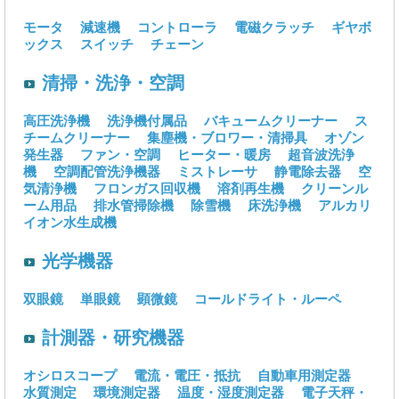
モータ
減速機
コントローラ
電磁クラッチ
ギヤボ
ックス
スイッチ
チェーン
清掃・洗浄・空調
高圧洗浄機
洗浄機付属品
バキュームクリーナー
ス
チームクリーナー
集塵機・ブロワー・清掃具
オゾン
発生器
ファン・空調
ヒーター・暖房
超音波洗浄
機
空調配管洗浄機器
ミストレーサ
静電除去器
空
気清浄機
フロンガス回収機
溶剤再生機
クリーンル
ーム用品
排水管掃除機
除雪機
床洗浄機
アルカリ
イオン水生成機
光学機器
双眼鏡
単眼鏡
顕微鏡
コールドライト・ルーペ
計測器・研究機器
オシロスコープ
電流・電圧・抵抗
自動車用測定器
水質測定
環境測定器
温度・湿度測定器
電子天秤・