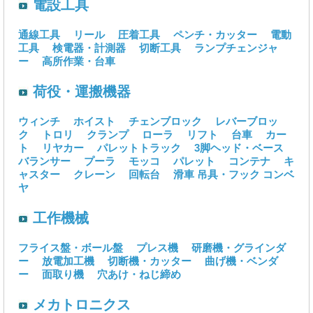
電設工具
通線工具
リール
圧着工具
ペンチ・カッター
電動
工具
検電器・計測器
切断工具
ランプチェンジャ
ー
高所作業・台車
荷役・運搬機器
ウィンチ
ホイスト
チェンブロック
レバーブロッ
ク
トロリ
クランプ
ローラ
リフト
台車
カー
ト
リヤカー
パレットトラック
3脚ヘッド・ベース
バランサー
プーラ
モッコ
パレット
コンテナ
キ
ャスター
クレーン
回転台
滑車
吊具・フック
コンベ
ヤ
工作機械
フライス盤・ボール盤
プレス機
研磨機・グラインダ
ー
放電加工機
切断機・カッター
曲げ機・ベンダ
ー
面取り機
穴あけ・ねじ締め
メカトロニクス