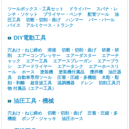
ツールボックス・工具セット
ドライバー
スパナ・レ
ンチ・ソケット
プライヤー・ペンチ
配管ツール
油
圧工具
切断・切削・曲げ
ハンマー
バー・バール
バイス
アルミケース・トランク
DIY電動工具
穴あけ・ねじ締め
溶接
切断・切削・曲げ
研磨・研
削
エアーコンプレッサー
エアーダスター
エアーチ
ャック
エアー工具
エアースプレーガン
エアーブラ
シ
エアードライヤー
エアータンク
エアーホースリ
ール
ホース
塗装機
塗装機付属品
攪拌機
油圧器
具
自動車専用ツール
圧着・圧縮・多機能
木彫・彫
刻・剥離
超音波工具
温調機器
ドレン
切削工具刃
物
付属品（エアー工具）
油圧工具・機械
穴あけ・ねじ締め
切断・切削・曲げ
圧着・圧縮・多
機能
ポンプ・ジャッキ
油圧ホース