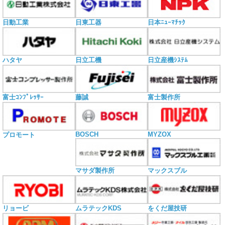
日動工業
日東工器
日本ﾆｭｰﾏﾁｯｸ
ハタヤ
日立工機
日立産機ｼｽﾃﾑ
富士ｺﾝﾌﾟﾚｯｻｰ
藤誠
富士製作所
BOSCH
MYZOX
プロモート
マサダ製作所
マックスブル
リョービ
ムラテックKDS
をくだ屋技研