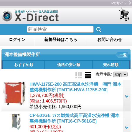
PCサイト
ログイン
新規登録はこちら
お問い合わせ
洲本整備機製作所
一覧
おすすめ順
価格の安い順
売れ筋順
表示件数
:
HWV-1175E-200 高圧高温水洗浄機 鳴門 洲本
整備機製作所
[TMT16-HWV-1175E-200]
1,278,700円
(税別)
(税込
:
1,406,570円)
希望小売価格
:
1,960,000円
CP-501GE ガス燃焼式高圧高温水洗浄機 洲本
整備機製作所
[TMT16-CP-501GE]
601,000円
(税別)