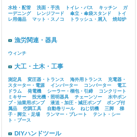
水栓・配管
洗面・手洗
トイレ・バス
キッチン
ガ
ーデニング
レンジフード
傘立・傘袋スタンド
トイ
レ用備品
マット・スノコ
トラッシュ・屑入
焼却炉
漁労関連・器具
ウィンチ
大工・土木・工事
測定具
変圧器・トランス
海外用トランス
充電器・
スターター・電源
インバーター
コンバーター
電工
ドラム
発電機
シーラー・梱包・引締
コンクリート
ミキサー
投光機・照明器具
チェーンソー
水中ポン
プ・油業用ポンプ
液送・加圧・減圧ポンプ
ポンプ付
属品
空調工具
自動巻リール
ねじ切機
三脚
梯
子・脚立・足場
ランマー・プレート
テント・シー
ト・ブース
DIYハンドツール