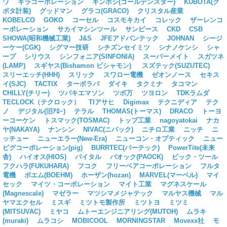
ワ
キラコーポレーション
キンボシ(ゴールデンスター)
KUBOTA(ク
ボタ計装)
グッドマン
グラコ(GRACO)
クリスタル産業
KOBELCO
GOKO
コーセル
コスモキカイ
コレック
ザーレンコ
ーポレーション
サカイマシンツール
サンピース
CKD
CSB
SHOWA(昭和機械工業)
J&S
JFEアドバンテック
JOHNAN
シージ
ーケー(CGK)
シグマー技研
シチズンセイミツ
シナノケンシ
シャ
ープ
シリウス
シンフォニア(SINFONIA)
スーパーメイト
スガツネ
(LAMP)
スギヤス(Bishamon ビシャモン)
スズテック(SUZUTEC)
スリーエッチ(HHH)
スリック
スワロー電機
ゼオンノース
セキス
イ(SJC)
TACTIX
ターボラバ
ダイキ
タクミナ
タコマン
CHILLY(チリー)
ツバキエマソン
ツボ万
ツヨロン
TDKラムダ
TECLOCK（テクロック）
TIアサヒ
Digimax
テクニディア
テク
ノ
デジタル(旧ｱﾛｰ)
テラル
THOMAS(トーマス)
DRACO
トーヨ
ーコーケン
トスマック(TOSMAC)
トップ工業
nagoyatokai
ナカ
ヤ(NAKAYA)
ナンシン
NIVAC(ニバック)
ニチロ工業
ニッチ
ニ
ッチュー
ニューエラー(New-Era)
ニューコン・オプティック
ニュー
ピグコーポレーション(pig)
BURRTEC(バーテック)
PowerTite(未来
舎)
ハイオス(HIOS)
バイタル
パオック(PAOCK)
ビック・ツール
フクハラ(FUKUHARA)
フコク
フリーベアコーポレーション
フルタ
電機
ボエム(BOEHM)
ホーザン(hozan)
MARVEL(マーベル)
マイ
セック
マイツ・コーポレーション
マイト工業
マグネスケール
(Magnescale)
マゼラー
マツシマメジャテック
マルヤス機械
マル
ヤマエクセル
ミスギ
ミツトモ製作所
ミツトヨ
ミツミ
(MITSUVAC)
ミヤコ
ムトーエンジニアリング(MUTOH)
ムラキ
(muraki)
ムラコシ
MOBICOOL
MORNINGSTAR
Movexx社
モ