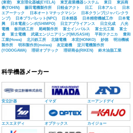
(東密)
東京理化器械(EYELA)
東芝産業機器システム
東日
東浜商
事(TOHIN)
藤田電機製作所
日軽金アクト
日工
日本アルミ
日本
エアーテック
日本オートマチックマシン
日本クランプ(ジャパンクラ
ンプ)
日本プラパレット(NPC)
日本精器
日本精密機械工作
日本電
興
日本電産シンポ(SHIMPO)
日立アプライアンス
日立化成
八光
電機
飯田鉄工所
尾崎製作所
富士インパルス
富士元工業
富士
倉
富士電機
武蔵エンジニアリング(MUSASHI)
平和テクニカ
豊和
工業(Howa)
北川鉄工所
北陽電機
本宏(HONKO)
妙徳
明治機械
製作所
明和製作所(meiwa)
友定建機
淀川電機製作所
(YODOGAWA)
理研オプテック
理研商会(RIKEN)
鈴木油脂工業
科学機器メーカー
安立計器
イマダ
エーアンドデイ
エスエヌディ
オプテックス
カイジョー