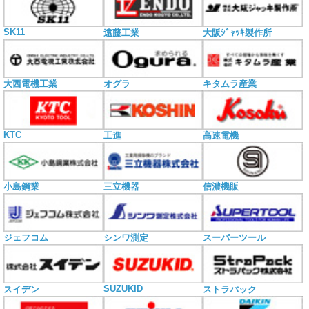
SK11
遠藤工業
大阪ｼﾞｬｯｷ製作所
大西電機工業
オグラ
キタムラ産業
KTC
工進
高速電機
小島鋼業
三立機器
信濃機販
ジェフコム
シンワ測定
スーパーツール
SUZUKID
スイデン
ストラパック