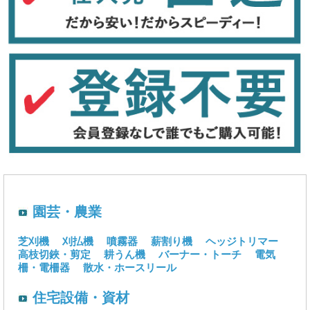
園芸・農業
芝刈機
刈払機
噴霧器
薪割り機
ヘッジトリマー
高枝切鋏・剪定
耕うん機
バーナー・トーチ
電気
柵・電柵器
散水・ホースリール
住宅設備・資材