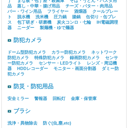
丁
まな板・包丁差・殺菌庫
そば・うどん・パスタ用
品
蒸し・中華・揚げ用品
チーズ・バター・肉用品
バー・ワイン用品
フライヤー
酒燗器
クールプレー
ト
脱水機
洗米機
圧力鍋
揚鍋
缶切り・缶プレ
ス
包丁研ぎ・研磨機
炭火コンロ・七輪
IH電磁調理
器
ニーダー
製麺機・ゆで麺器
防犯カメラ
ドーム型防犯カメラ
カラー防犯カメラ
ネットワーク
防犯カメラ
特殊防犯カメラ
録画防犯カメラ
センサ
ー防犯カメラ
センサー・LEDライト
レンズ・周辺機
器
HDDレコーダー
モニター・画面分割器
ダミー防
犯カメラ
防災・防犯用品
安全ミラー
警報器
回転灯
金庫・保管庫
ブラシ
洗浄・異物除去
防ぐ(虫,塵,etc)