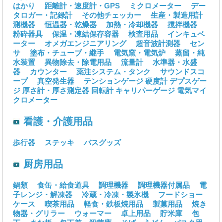
はかり
距離計・速度計・GPS
ミクロメーター
デー
タロガー・記録計
その他チェッカー
生産・製造用計
測機器
恒温器・乾燥器
加熱・冷却機器
撹拌機器
粉砕器具
保温・凍結保存容器
検査用品
インキュベ
ーター
オメガエンジニアリング
超音波計測器
セン
サ
塗布・チューブ・継手
電気窯・電気炉
蒸留・純
水装置
異物除去・除電用品
流量計
水準器・水盛
器
カウンター
薬注システム・タンク
サウンドスコ
ープ
真空発生器
テンションゲージ
硬度計
デプスゲー
ジ
厚さ計・厚さ測定器
回転計
キャリパーゲージ
電気マイ
クロメーター
看護・介護用品
歩行器
ステッキ
バスグッズ
厨房用品
鍋類
食缶・給食道具
調理機器
調理機器付属品
電
子レンジ・解凍器
冷蔵・冷凍・製氷機
フードショー
ケース
喫茶用品
軽食・鉄板焼用品
製菓用品
焼き
物器・グリラー
ウォーマー
卓上用品
貯米庫
包