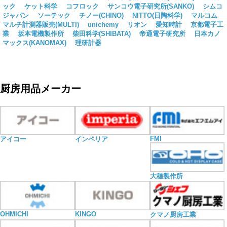
ック
ケット科学
コフロック
サンコウ電子研究所(SANKO)
シムコ
ジャパン
ソーテック
チノー(CHINO)
NITTO(日陶科学)
マルコム
マルチ計測器販売(MULTI)
unichemy
リオン
愛知時計
京都電子工
業
坂本電機製作所
柴田科学(SHIBATA)
帝通電子研究所
日本カノ
マックス(KANOMAX)
理研計器
厨房用品メーカー
FMI
アイコー
インペリア
大穂製作所
OHMICHI
KINGO
クマノ厨房工業