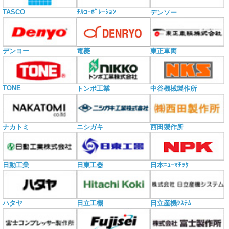
TASCO
ﾁﾙｺｰﾎﾟﾚｰｼｮﾝ
デンソー
電菱
デンヨー
東正車両
TONE
トンボ工業
中谷機械製作所
ナカトミ
ニシガキ
西田製作所
日動工業
日東工器
日本ﾆｭｰﾏﾁｯｸ
ハタヤ
日立工機
日立産機ｼｽﾃﾑ