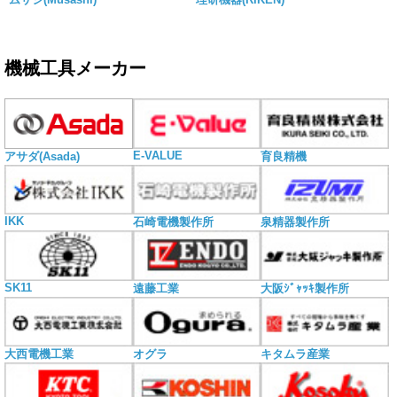
機械工具メーカー
E-VALUE
アサダ(Asada)
育良精機
IKK
石崎電機製作所
泉精器製作所
SK11
遠藤工業
大阪ｼﾞｬｯｷ製作所
大西電機工業
オグラ
キタムラ産業