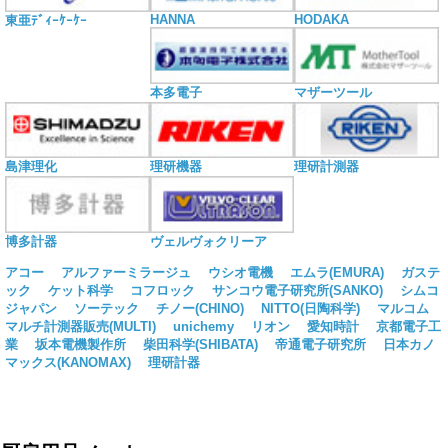
HANNA
HODAKA
東亜ﾃﾞｨｰｹｰｹｰ
本多電子
マザーツール
島津理化
理研機器
理研計測器
博多計器
ヴェルヴォクリーア
アコー
アルファーミラージュ
ウシオ電機
エムラ(EMURA)
ガステ
ック
ケット科学
コフロック
サンコウ電子研究所(SANKO)
シムコ
ジャパン
ソーテック
チノー(CHINO)
NITTO(日陶科学)
マルコム
マルチ計測器販売(MULTI)
unichemy
リオン
愛知時計
京都電子工
業
坂本電機製作所
柴田科学(SHIBATA)
帝通電子研究所
日本カノ
マックス(KANOMAX)
理研計器