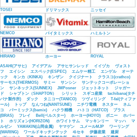
TOSEI
ドリマックス
ニッセイ
NEMCO
バイタミックス
ハミルトン
HIRANO
ROYAL
ホーヨー
ASAHI(アサヒ)
アイデアル
アサヒサンレッド
イイヅカ
ヴォスト
フ
エイシン
エスペック(ESPEC)
エムケー精工
エンゲル
オーテ
ック
キンカ（KINKA)
キンザン
クイジナート
クラスコ(crathco)
サーモス(THERMOS)
サミー
サンシン
サンテックコーポレーショ
ン
サンネックス(SUNNEX)
JMPosner
ジェットネット
ジャガー
ド
シャプトン（SHAPTON）
シリット
スギコ産業
tachibana(タチ
バナ製作所)
ダック
タニコー(TANICO)
ツヴィリング
T-fal(ティファ
ール)
トップ
なんつね(NANTSUNE)
ニチワ電機
ネスター
ネム
コ
バーミックス(bamix)
ハクラ精機
ハトコ（HATCO)
ブラス
(BRAS)
フレイ
Bell(ベルスター)
ホーヨー(HOYO)
ボニー
ホバー
ト
ホリズォン(HORIZON)
ホワイトサム
マッキンリー
マッハ
マ
ルゼン
YAMAKIN(山岡金属)
ヤマゲン
ユメールMJP
ワーリング
(WARING)
ワールドキッチンテック
ヰセキ
伊藤産業
建厨