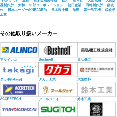
（Kenchu)
五進
荒木金属製作所
秋元
新考社
大正電機
大田計
器製作所
大和
中部コーポレーション
朝日産業
田崎製作所
藤寅
作
日本ニーダー(KNEADER)
日本洗浄機
熱研
富士島工機
睦化学
工業
その他取り扱いメーカー
Bushnell
アルインコ
昌弘機工
タカギ(takagi)
タカラ工業
大阪塗料
ACCRETECH
アールジェイ
鈴木工業