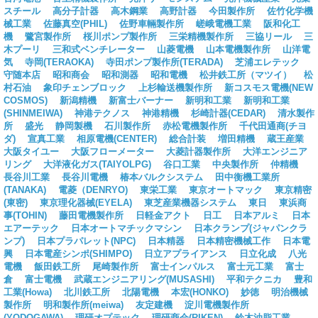
スチール
高分子計器
高木鋼業
高野計器
今田製作所
佐竹化学機
械工業
佐藤真空(PHIL)
佐野車輛製作所
嵯峨電機工業
阪和化工
機
鷺宮製作所
桜川ポンプ製作所
三栄精機製作所
三協リール
三
木プーリ
三和式ベンチレーター
山菱電機
山本電機製作所
山洋電
気
寺岡(TERAOKA)
寺田ポンプ製作所(TERADA)
芝浦エレテック
守随本店
昭和商会
昭和測器
昭和電機
松井鉄工所（マツイ）
松
村石油
象印チェンブロック
上杉輸送機製作所
新コスモス電機(NEW
COSMOS)
新潟精機
新富士バーナー
新明和工業
新明和工業
(SHINMEIWA)
神港テクノス
神港精機
杉崎計器(CEDAR)
清水製作
所
盛光
静岡製機
石川製作所
赤松電機製作所
千代田通商(チヨ
ダ)
宣真工業
相原電機(CENTER)
総合計装
増田精機
蔵王産業
大阪タイユー
大阪フローメーター
大菱計器製作所
大洋エンジニア
リング
大洋液化ガス(TAIYOLPG)
谷口工業
中央製作所
仲精機
長谷川工業
長谷川電機
椿本バルクシステム
田中衡機工業所
(TANAKA)
電菱（DENRYO)
東栄工業
東京オートマック
東京精密
(東密)
東京理化器械(EYELA)
東芝産業機器システム
東日
東浜商
事(TOHIN)
藤田電機製作所
日軽金アクト
日工
日本アルミ
日本
エアーテック
日本オートマチックマシン
日本クランプ(ジャパンクラ
ンプ)
日本プラパレット(NPC)
日本精器
日本精密機械工作
日本電
興
日本電産シンポ(SHIMPO)
日立アプライアンス
日立化成
八光
電機
飯田鉄工所
尾崎製作所
富士インパルス
富士元工業
富士
倉
富士電機
武蔵エンジニアリング(MUSASHI)
平和テクニカ
豊和
工業(Howa)
北川鉄工所
北陽電機
本宏(HONKO)
妙徳
明治機械
製作所
明和製作所(meiwa)
友定建機
淀川電機製作所
(YODOGAWA)
理研オプテック
理研商会(RIKEN)
鈴木油脂工業