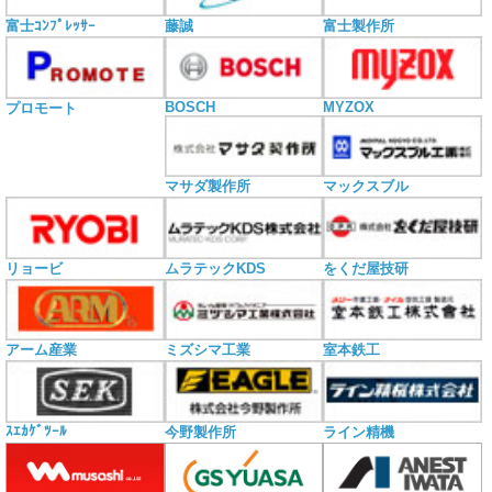
富士ｺﾝﾌﾟﾚｯｻｰ
藤誠
富士製作所
BOSCH
MYZOX
プロモート
マサダ製作所
マックスブル
リョービ
ムラテックKDS
をくだ屋技研
アーム産業
ミズシマ工業
室本鉄工
ｽｴｶｹﾞﾂｰﾙ
今野製作所
ライン精機