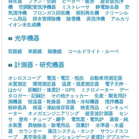
発生器
ファン・空調
ヒーター・暖房
超音波洗浄
機
空調配管洗浄機器
ミストレーサ
静電除去器
空
気清浄機
フロンガス回収機
溶剤再生機
クリーンル
ーム用品
排水管掃除機
除雪機
床洗浄機
アルカリ
イオン水生成機
光学機器
双眼鏡
単眼鏡
顕微鏡
コールドライト・ルーペ
計測器・研究機器
オシロスコープ
電流・電圧・抵抗
自動車用測定器
水質測定
環境測定器
温度・湿度測定器
電子天秤・
はかり
距離計・速度計・GPS
ミクロメーター
デー
タロガー・記録計
その他チェッカー
生産・製造用計
測機器
恒温器・乾燥器
加熱・冷却機器
撹拌機器
粉砕器具
保温・凍結保存容器
検査用品
インキュベ
ーター
オメガエンジニアリング
超音波計測器
セン
サ
塗布・チューブ・継手
電気窯・電気炉
蒸留・純
水装置
異物除去・除電用品
流量計
水準器・水盛
器
カウンター
薬注システム・タンク
サウンドスコ
ープ
真空発生器
テンションゲージ
硬度計
デプスゲー