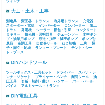
ウィンチ
大工・土木・工事
測定具
変圧器・トランス
海外用トランス
充電器・
スターター・電源
インバーター
コンバーター
電工
ドラム
発電機
シーラー・梱包・引締
コンクリート
ミキサー
投光機・照明器具
チェーンソー
水中ポン
プ・油業用ポンプ
液送・加圧・減圧ポンプ
ポンプ付
属品
空調工具
自動巻リール
ねじ切機
三脚
梯
子・脚立・足場
ランマー・プレート
テント・シー
ト・ブース
DIYハンドツール
ツールボックス・工具セット
ドライバー
スパナ・レ
ンチ・ソケット
プライヤー・ペンチ
配管ツール
油
圧工具
切断・切削・曲げ
ハンマー
バー・バール
バイス
アルミケース・トランク
DIY電動工具