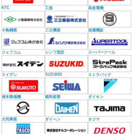
KTC
工進
高速電機
小島鋼業
三立機器
信濃機販
ジェフコム
シンワ測定
スーパーツール
SUZUKID
スイデン
ストラパック
洲本整備機
精和産業
ダイキン
大同興業
ダイヘン
タジマ