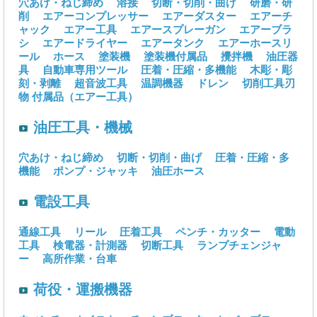
穴あけ・ねじ締め
溶接
切断・切削・曲げ
研磨・研
削
エアーコンプレッサー
エアーダスター
エアーチ
ャック
エアー工具
エアースプレーガン
エアーブラ
シ
エアードライヤー
エアータンク
エアーホースリ
ール
ホース
塗装機
塗装機付属品
攪拌機
油圧器
具
自動車専用ツール
圧着・圧縮・多機能
木彫・彫
刻・剥離
超音波工具
温調機器
ドレン
切削工具刃
物
付属品（エアー工具）
油圧工具・機械
穴あけ・ねじ締め
切断・切削・曲げ
圧着・圧縮・多
機能
ポンプ・ジャッキ
油圧ホース
電設工具
通線工具
リール
圧着工具
ペンチ・カッター
電動
工具
検電器・計測器
切断工具
ランプチェンジャ
ー
高所作業・台車
荷役・運搬機器