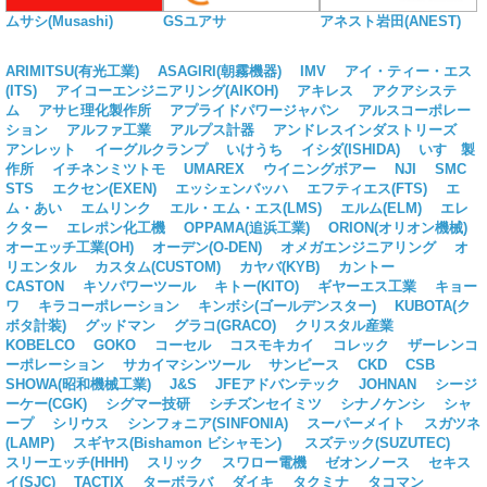
ムサシ(Musashi)
GSユアサ
アネスト岩田(ANEST)
ARIMITSU(有光工業)
ASAGIRI(朝霧機器)
IMV
アイ・ティー・エス
(ITS)
アイコーエンジニアリング(AIKOH)
アキレス
アクアシステ
ム
アサヒ理化製作所
アプライドパワージャパン
アルスコーポレー
ション
アルファ工業
アルプス計器
アンドレスインダストリーズ
アンレット
イーグルクランプ
いけうち
イシダ(ISHIDA)
いすゞ製
作所
イチネンミツトモ
UMAREX
ウイニングボアー
NJI
SMC
STS
エクセン(EXEN)
エッシェンバッハ
エフティエス(FTS)
エ
ム・あい
エムリンク
エル・エム・エス(LMS)
エルム(ELM)
エレ
クター
エレポン化工機
OPPAMA(追浜工業)
ORION(オリオン機械)
オーエッチ工業(OH)
オーデン(O-DEN)
オメガエンジニアリング
オ
リエンタル
カスタム(CUSTOM)
カヤバ(KYB)
カントー
CASTON
キソパワーツール
キトー(KITO)
ギヤーエス工業
キョー
ワ
キラコーポレーション
キンボシ(ゴールデンスター)
KUBOTA(ク
ボタ計装)
グッドマン
グラコ(GRACO)
クリスタル産業
KOBELCO
GOKO
コーセル
コスモキカイ
コレック
ザーレンコ
ーポレーション
サカイマシンツール
サンピース
CKD
CSB
SHOWA(昭和機械工業)
J&S
JFEアドバンテック
JOHNAN
シージ
ーケー(CGK)
シグマー技研
シチズンセイミツ
シナノケンシ
シャ
ープ
シリウス
シンフォニア(SINFONIA)
スーパーメイト
スガツネ
(LAMP)
スギヤス(Bishamon ビシャモン)
スズテック(SUZUTEC)
スリーエッチ(HHH)
スリック
スワロー電機
ゼオンノース
セキス
イ(SJC)
TACTIX
ターボラバ
ダイキ
タクミナ
タコマン