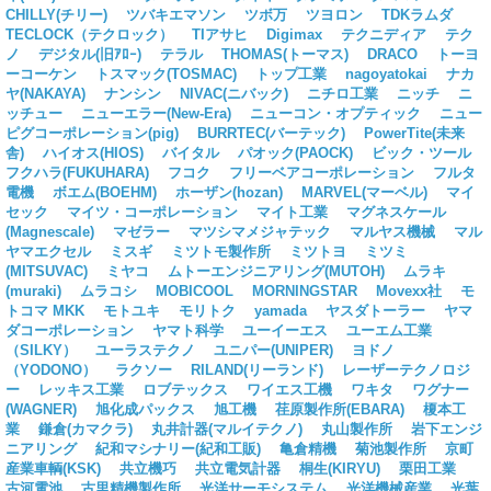
CHILLY(チリー)
ツバキエマソン
ツボ万
ツヨロン
TDKラムダ
TECLOCK（テクロック）
TIアサヒ
Digimax
テクニディア
テク
ノ
デジタル(旧ｱﾛｰ)
テラル
THOMAS(トーマス)
DRACO
トーヨ
ーコーケン
トスマック(TOSMAC)
トップ工業
nagoyatokai
ナカ
ヤ(NAKAYA)
ナンシン
NIVAC(ニバック)
ニチロ工業
ニッチ
ニ
ッチュー
ニューエラー(New-Era)
ニューコン・オプティック
ニュー
ピグコーポレーション(pig)
BURRTEC(バーテック)
PowerTite(未来
舎)
ハイオス(HIOS)
バイタル
パオック(PAOCK)
ビック・ツール
フクハラ(FUKUHARA)
フコク
フリーベアコーポレーション
フルタ
電機
ボエム(BOEHM)
ホーザン(hozan)
MARVEL(マーベル)
マイ
セック
マイツ・コーポレーション
マイト工業
マグネスケール
(Magnescale)
マゼラー
マツシマメジャテック
マルヤス機械
マル
ヤマエクセル
ミスギ
ミツトモ製作所
ミツトヨ
ミツミ
(MITSUVAC)
ミヤコ
ムトーエンジニアリング(MUTOH)
ムラキ
(muraki)
ムラコシ
MOBICOOL
MORNINGSTAR
Movexx社
モ
トコマ MKK
モトユキ
モリトク
yamada
ヤスダトーラー
ヤマ
ダコーポレーション
ヤマト科学
ユーイーエス
ユーエム工業
（SILKY）
ユーラステクノ
ユニパー(UNIPER)
ヨドノ
（YODONO）
ラクソー
RILAND(リーランド)
レーザーテクノロジ
ー
レッキス工業
ロブテックス
ワイエス工機
ワキタ
ワグナー
(WAGNER)
旭化成パックス
旭工機
荏原製作所(EBARA)
榎本工
業
鎌倉(カマクラ)
丸井計器(マルイテクノ)
丸山製作所
岩下エンジ
ニアリング
紀和マシナリー(紀和工販)
亀倉精機
菊池製作所
京町
産業車輌(KSK)
共立機巧
共立電気計器
桐生(KIRYU)
栗田工業
古河電池
古里精機製作所
光洋サーモシステム
光洋機械産業
光葉