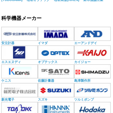
科学機器メーカー
安立計器
イマダ
エーアンドデイ
エスエヌディ
オプテックス
カイジョー
ケニス
佐藤計量器
島津製作所
新光電子
スズキ
ツルミポンプ