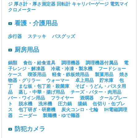
ジ
厚さ計・厚さ測定器
回転計
キャリパーゲージ
電気マイ
クロメーター
看護・介護用品
歩行器
ステッキ
バスグッズ
厨房用品
鍋類
食缶・給食道具
調理機器
調理機器付属品
電
子レンジ・解凍器
冷蔵・冷凍・製氷機
フードショー
ケース
喫茶用品
軽食・鉄板焼用品
製菓用品
焼き
物器・グリラー
ウォーマー
卓上用品
貯米庫
包
丁
まな板・包丁差・殺菌庫
そば・うどん・パスタ用
品
蒸し・中華・揚げ用品
チーズ・バター・肉用品
バー・ワイン用品
フライヤー
酒燗器
クールプレー
ト
脱水機
洗米機
圧力鍋
揚鍋
缶切り・缶プレ
ス
包丁研ぎ・研磨機
炭火コンロ・七輪
IH電磁調理
器
ニーダー
製麺機・ゆで麺器
防犯カメラ