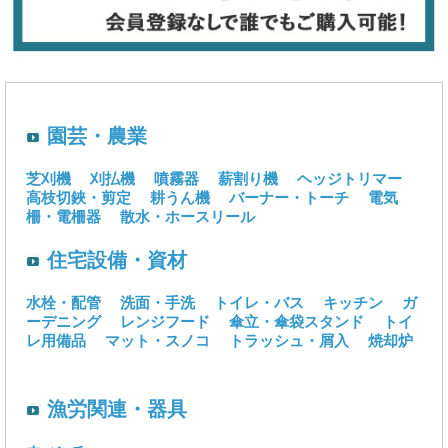
園芸・農業
芝刈機
刈払機
噴霧器
薪割り機
ヘッジトリマー
高枝切鋏・剪定
耕うん機
バーナー・トーチ
電気
柵・電柵器
散水・ホースリール
住宅設備・資材
水栓・配管
洗面・手洗
トイレ・バス
キッチン
ガ
ーデニング
レンジフード
傘立・傘袋スタンド
トイ
レ用備品
マット・スノコ
トラッシュ・屑入
焼却炉
漁労関連・器具