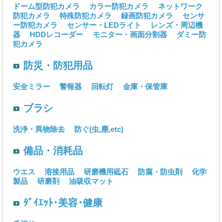
ドーム型防犯カメラ
カラー防犯カメラ
ネットワーク
防犯カメラ
特殊防犯カメラ
録画防犯カメラ
センサ
ー防犯カメラ
センサー・LEDライト
レンズ・周辺機
器
HDDレコーダー
モニター・画面分割器
ダミー防
犯カメラ
防災・防犯用品
安全ミラー
警報器
回転灯
金庫・保管庫
ブラシ
洗浄・異物除去
防ぐ(虫,塵,etc)
備品・消耗品
ウエス
溶接用品
研磨機用砥石
防腐・防虫剤
化学
製品
研磨剤
油吸収マット
ﾀﾞｲｴｯﾄ･美容･健康