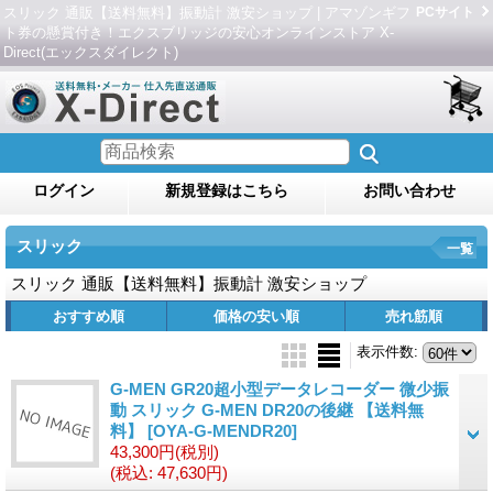
スリック 通販【送料無料】振動計 激安ショップ | アマゾンギフ
PCサイト
ト券の懸賞付き！エクスブリッジの安心オンラインストア X-
Direct(エックスダイレクト)
ログイン
新規登録はこちら
お問い合わせ
スリック
一覧
スリック 通販【送料無料】振動計 激安ショップ
おすすめ順
価格の安い順
売れ筋順
表示件数
:
G-MEN GR20超小型データレコーダー 微少振
動 スリック G-MEN DR20の後継 【送料無
料】
[OYA-G-MENDR20]
43,300円
(税別)
(税込
:
47,630円)