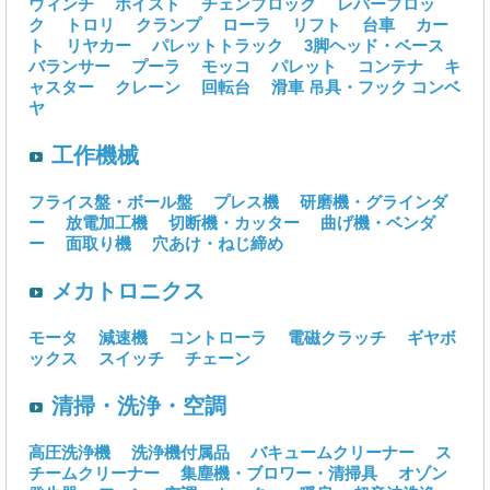
ウィンチ
ホイスト
チェンブロック
レバーブロッ
ク
トロリ
クランプ
ローラ
リフト
台車
カー
ト
リヤカー
パレットトラック
3脚ヘッド・ベース
バランサー
プーラ
モッコ
パレット
コンテナ
キ
ャスター
クレーン
回転台
滑車
吊具・フック
コンベ
ヤ
工作機械
フライス盤・ボール盤
プレス機
研磨機・グラインダ
ー
放電加工機
切断機・カッター
曲げ機・ベンダ
ー
面取り機
穴あけ・ねじ締め
メカトロニクス
モータ
減速機
コントローラ
電磁クラッチ
ギヤボ
ックス
スイッチ
チェーン
清掃・洗浄・空調
高圧洗浄機
洗浄機付属品
バキュームクリーナー
ス
チームクリーナー
集塵機・ブロワー・清掃具
オゾン