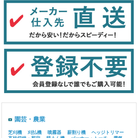
園芸・農業
芝刈機
刈払機
噴霧器
薪割り機
ヘッジトリマー