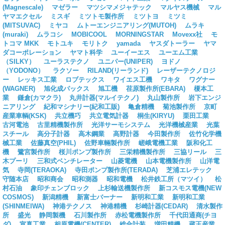
(Magnescale)
マゼラー
マツシマメジャテック
マルヤス機械
マル
ヤマエクセル
ミスギ
ミツトモ製作所
ミツトヨ
ミツミ
(MITSUVAC)
ミヤコ
ムトーエンジニアリング(MUTOH)
ムラキ
(muraki)
ムラコシ
MOBICOOL
MORNINGSTAR
Movexx社
モ
トコマ MKK
モトユキ
モリトク
yamada
ヤスダトーラー
ヤマ
ダコーポレーション
ヤマト科学
ユーイーエス
ユーエム工業
（SILKY）
ユーラステクノ
ユニパー(UNIPER)
ヨドノ
（YODONO）
ラクソー
RILAND(リーランド)
レーザーテクノロジ
ー
レッキス工業
ロブテックス
ワイエス工機
ワキタ
ワグナー
(WAGNER)
旭化成パックス
旭工機
荏原製作所(EBARA)
榎本工
業
鎌倉(カマクラ)
丸井計器(マルイテクノ)
丸山製作所
岩下エンジ
ニアリング
紀和マシナリー(紀和工販)
亀倉精機
菊池製作所
京町
産業車輌(KSK)
共立機巧
共立電気計器
桐生(KIRYU)
栗田工業
古河電池
古里精機製作所
光洋サーモシステム
光洋機械産業
光葉
スチール
高分子計器
高木鋼業
高野計器
今田製作所
佐竹化学機
械工業
佐藤真空(PHIL)
佐野車輛製作所
嵯峨電機工業
阪和化工
機
鷺宮製作所
桜川ポンプ製作所
三栄精機製作所
三協リール
三
木プーリ
三和式ベンチレーター
山菱電機
山本電機製作所
山洋電
気
寺岡(TERAOKA)
寺田ポンプ製作所(TERADA)
芝浦エレテック
守随本店
昭和商会
昭和測器
昭和電機
松井鉄工所（マツイ）
松
村石油
象印チェンブロック
上杉輸送機製作所
新コスモス電機(NEW
COSMOS)
新潟精機
新富士バーナー
新明和工業
新明和工業
(SHINMEIWA)
神港テクノス
神港精機
杉崎計器(CEDAR)
清水製作
所
盛光
静岡製機
石川製作所
赤松電機製作所
千代田通商(チヨ
ダ)
宣真工業
相原電機(CENTER)
総合計装
増田精機
蔵王産業