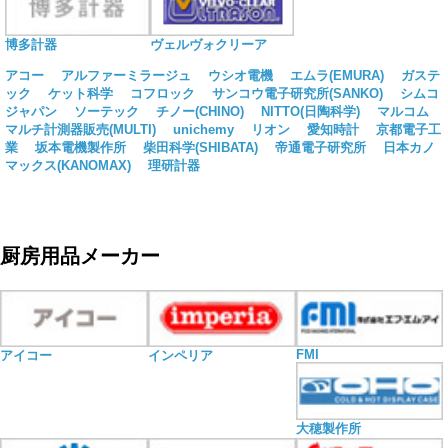
博多計器
ヴェルヴォクリーア
アコー
アルファーミラージュ
ウシオ電機
エムラ(EMURA)
ガステ
ック
ケット科学
コフロック
サンコウ電子研究所(SANKO)
シムコ
ジャパン
ソーテック
チノー(CHINO)
NITTO(日陶科学)
マルコム
マルチ計測器販売(MULTI)
unichemy
リオン
愛知時計
京都電子工
業
坂本電機製作所
柴田科学(SHIBATA)
帝通電子研究所
日本カノ
マックス(KANOMAX)
理研計器
厨房用品メーカー
FMI
アイコー
インペリア
大穂製作所