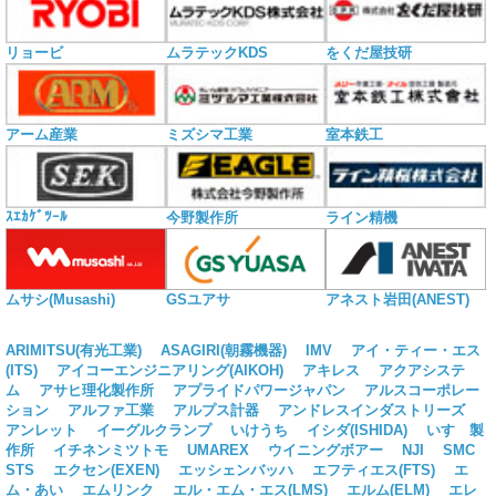
リョービ
ムラテックKDS
をくだ屋技研
アーム産業
ミズシマ工業
室本鉄工
ｽｴｶｹﾞﾂｰﾙ
今野製作所
ライン精機
ムサシ(Musashi)
GSユアサ
アネスト岩田(ANEST)
ARIMITSU(有光工業)
ASAGIRI(朝霧機器)
IMV
アイ・ティー・エス
(ITS)
アイコーエンジニアリング(AIKOH)
アキレス
アクアシステ
ム
アサヒ理化製作所
アプライドパワージャパン
アルスコーポレー
ション
アルファ工業
アルプス計器
アンドレスインダストリーズ
アンレット
イーグルクランプ
いけうち
イシダ(ISHIDA)
いすゞ製
作所
イチネンミツトモ
UMAREX
ウイニングボアー
NJI
SMC
STS
エクセン(EXEN)
エッシェンバッハ
エフティエス(FTS)
エ
ム・あい
エムリンク
エル・エム・エス(LMS)
エルム(ELM)
エレ