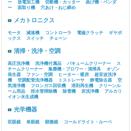
ー
放電加工機
切断機・カッター
曲げ機・ベンダ
ー
面取り機
穴あけ・ねじ締め
メカトロニクス
モータ
減速機
コントローラ
電磁クラッチ
ギヤボ
ックス
スイッチ
チェーン
清掃・洗浄・空調
高圧洗浄機
洗浄機付属品
バキュームクリーナー
ス
チームクリーナー
集塵機・ブロワー・清掃具
オゾン
発生器
ファン・空調
ヒーター・暖房
超音波洗浄
機
空調配管洗浄機器
ミストレーサ
静電除去器
空
気清浄機
フロンガス回収機
溶剤再生機
クリーンル
ーム用品
排水管掃除機
除雪機
床洗浄機
アルカリ
イオン水生成機
光学機器
双眼鏡
単眼鏡
顕微鏡
コールドライト・ルーペ