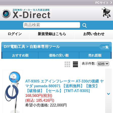
PCサイト
ログイン
新規登録はこちら
お問い合わせ
DIY電動工具 > 自動車専用ツール
一覧
おすすめ順
価格の安い順
売れ筋順
表示件数
:
AT-930S エアインフレーター AT-330の後継 ヤ
マダ yamada 880971 【送料無料】【激安】
【破格値】【セール】
[TMT-AT-930S]
168,560円
(税別)
(税込
:
185,416円)
希望小売価格
:
222,000円