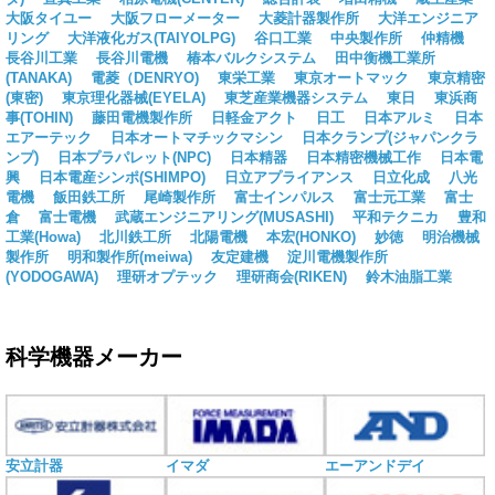
大阪タイユー
大阪フローメーター
大菱計器製作所
大洋エンジニア
リング
大洋液化ガス(TAIYOLPG)
谷口工業
中央製作所
仲精機
長谷川工業
長谷川電機
椿本バルクシステム
田中衡機工業所
(TANAKA)
電菱（DENRYO)
東栄工業
東京オートマック
東京精密
(東密)
東京理化器械(EYELA)
東芝産業機器システム
東日
東浜商
事(TOHIN)
藤田電機製作所
日軽金アクト
日工
日本アルミ
日本
エアーテック
日本オートマチックマシン
日本クランプ(ジャパンクラ
ンプ)
日本プラパレット(NPC)
日本精器
日本精密機械工作
日本電
興
日本電産シンポ(SHIMPO)
日立アプライアンス
日立化成
八光
電機
飯田鉄工所
尾崎製作所
富士インパルス
富士元工業
富士
倉
富士電機
武蔵エンジニアリング(MUSASHI)
平和テクニカ
豊和
工業(Howa)
北川鉄工所
北陽電機
本宏(HONKO)
妙徳
明治機械
製作所
明和製作所(meiwa)
友定建機
淀川電機製作所
(YODOGAWA)
理研オプテック
理研商会(RIKEN)
鈴木油脂工業
科学機器メーカー
安立計器
イマダ
エーアンドデイ