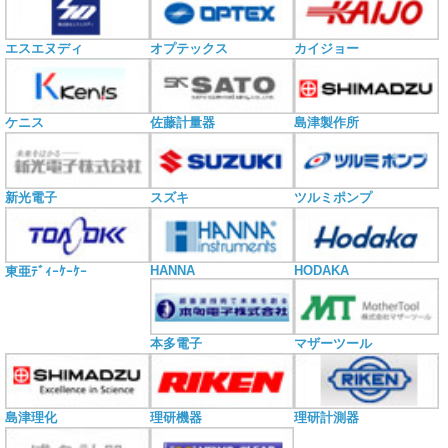
エスエヌディ
オプテックス
カイジョー
ケニス
佐藤計量器
島津製作所
新光電子
スズキ
ツルミポンプ
HANNA
HODAKA
東亜ﾃﾞｨｰｹｰｹｰ
本多電子
マザーツール
島津理化
理研機器
理研計測器