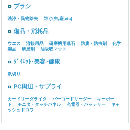
ブラシ
洗浄・異物除去
防ぐ(虫,塵,etc)
備品・消耗品
ウエス
溶接用品
研磨機用砥石
防腐・防虫剤
化学
製品
研磨剤
油吸収マット
ﾀﾞｲｴｯﾄ･美容･健康
爪切り
PC周辺・サプライ
カードリーダライタ
バーコードリーダー
キーボー
ド
モニタ・タッチパネル
充電器・バッテリー
キャ
ッシュドロワ