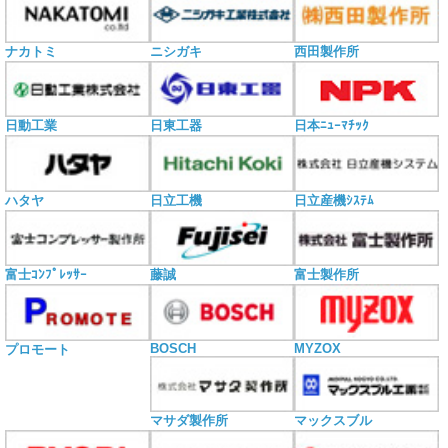
ナカトミ
ニシガキ
西田製作所
日動工業
日東工器
日本ﾆｭｰﾏﾁｯｸ
ハタヤ
日立工機
日立産機ｼｽﾃﾑ
富士ｺﾝﾌﾟﾚｯｻｰ
藤誠
富士製作所
BOSCH
MYZOX
プロモート
マサダ製作所
マックスブル