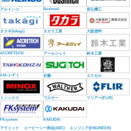
Bushnell
アルインコ
昌弘機工
タカギ(takagi)
タカラ工業
大阪塗料
ACCRETECH
アールジェイ
鈴木工業
ﾀｲﾎｰｺｰｻﾞｲ
杉藤
エクセル
ミノックス
ワルサー
フリアー(FLIR)
KAKUDAI
FKsystem
アラミック
エービーシー商会(ABC)
エンジニア(ENGINEER)