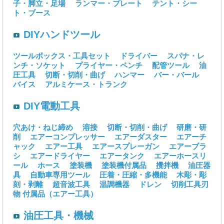
子・脚立・足場
ランマー・プレート
テント・シー
ト・ブース
DIYハンドツール
ツールボックス・工具セット
ドライバー
スパナ・レ
ンチ・ソケット
プライヤー・ペンチ
配管ツール
油
圧工具
切断・切削・曲げ
ハンマー
バー・バール
バイス
アルミケース・トランク
DIY電動工具
穴あけ・ねじ締め
溶接
切断・切削・曲げ
研磨・研
削
エアーコンプレッサー
エアーダスター
エアーチ
ャック
エアー工具
エアースプレーガン
エアーブラ
シ
エアードライヤー
エアータンク
エアーホースリ
ール
ホース
塗装機
塗装機付属品
攪拌機
油圧器
具
自動車専用ツール
圧着・圧縮・多機能
木彫・彫
刻・剥離
超音波工具
温調機器
ドレン
切削工具刃
物
付属品（エアー工具）
油圧工具・機械