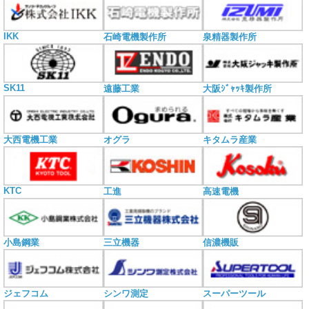
IKK
石崎電機製作所
泉精器製作所
SK11
遠藤工業
大阪ｼﾞｬｯｷ製作所
大西電機工業
オグラ
キタムラ産業
KTC
工進
高速電機
小島鋼業
三立機器
信濃機販
ジェフコム
シンワ測定
スーパーツール