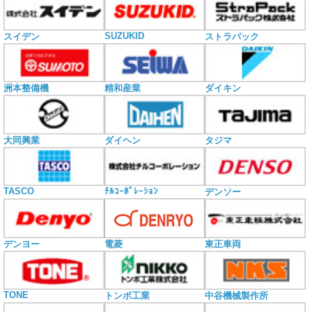
SUZUKID
スイデン
ストラパック
洲本整備機
精和産業
ダイキン
大同興業
ダイヘン
タジマ
TASCO
ﾁﾙｺｰﾎﾟﾚｰｼｮﾝ
デンソー
電菱
デンヨー
東正車両
TONE
トンボ工業
中谷機械製作所