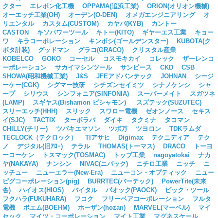
クター
エレポン化工機
OPPAMA(追浜工業)
ORION(オリオン機械)
オーエッチ工業(OH)
オーデン(O-DEN)
オメガエンジニアリング
オ
リエンタル
カスタム(CUSTOM)
カヤバ(KYB)
カントー
CASTON
キソパワーツール
キトー(KITO)
ギヤーエス工業
キョー
ワ
キラコーポレーション
キンボシ(ゴールデンスター)
KUBOTA(ク
ボタ計装)
グッドマン
グラコ(GRACO)
クリスタル産業
KOBELCO
GOKO
コーセル
コスモキカイ
コレック
ザーレンコ
ーポレーション
サカイマシンツール
サンピース
CKD
CSB
SHOWA(昭和機械工業)
J&S
JFEアドバンテック
JOHNAN
シージ
ーケー(CGK)
シグマー技研
シチズンセイミツ
シナノケンシ
シャ
ープ
シリウス
シンフォニア(SINFONIA)
スーパーメイト
スガツネ
(LAMP)
スギヤス(Bishamon ビシャモン)
スズテック(SUZUTEC)
スリーエッチ(HHH)
スリック
スワロー電機
ゼオンノース
セキス
イ(SJC)
TACTIX
ターボラバ
ダイキ
タクミナ
タコマン
CHILLY(チリー)
ツバキエマソン
ツボ万
ツヨロン
TDKラムダ
TECLOCK（テクロック）
TIアサヒ
Digimax
テクニディア
テク
ノ
デジタル(旧ｱﾛｰ)
テラル
THOMAS(トーマス)
DRACO
トーヨ
ーコーケン
トスマック(TOSMAC)
トップ工業
nagoyatokai
ナカ
ヤ(NAKAYA)
ナンシン
NIVAC(ニバック)
ニチロ工業
ニッチ
ニ
ッチュー
ニューエラー(New-Era)
ニューコン・オプティック
ニュー
ピグコーポレーション(pig)
BURRTEC(バーテック)
PowerTite(未来
舎)
ハイオス(HIOS)
バイタル
パオック(PAOCK)
ビック・ツール
フクハラ(FUKUHARA)
フコク
フリーベアコーポレーション
フルタ
電機
ボエム(BOEHM)
ホーザン(hozan)
MARVEL(マーベル)
マイ
セック
マイツ・コーポレーション
マイト工業
マグネスケール