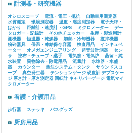
計測器・研究機器
オシロスコープ
電流・電圧・抵抗
自動車用測定器
水質測定
環境測定器
温度・湿度測定器
電子天秤・
はかり
距離計・速度計・GPS
ミクロメーター
デー
タロガー・記録計
その他チェッカー
生産・製造用計
測機器
恒温器・乾燥器
加熱・冷却機器
撹拌機器
粉砕器具
保温・凍結保存容器
検査用品
インキュベ
ーター
オメガエンジニアリング
超音波計測器
セン
サ
塗布・チューブ・継手
電気窯・電気炉
蒸留・純
水装置
異物除去・除電用品
流量計
水準器・水盛
器
カウンター
薬注システム・タンク
サウンドスコ
ープ
真空発生器
テンションゲージ
硬度計
デプスゲー
ジ
厚さ計・厚さ測定器
回転計
キャリパーゲージ
電気マイ
クロメーター
看護・介護用品
歩行器
ステッキ
バスグッズ
厨房用品