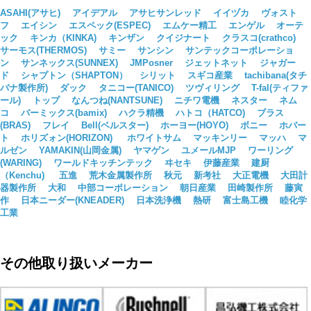
ASAHI(アサヒ)
アイデアル
アサヒサンレッド
イイヅカ
ヴォスト
フ
エイシン
エスペック(ESPEC)
エムケー精工
エンゲル
オーテ
ック
キンカ（KINKA)
キンザン
クイジナート
クラスコ(crathco)
サーモス(THERMOS)
サミー
サンシン
サンテックコーポレーショ
ン
サンネックス(SUNNEX)
JMPosner
ジェットネット
ジャガー
ド
シャプトン（SHAPTON）
シリット
スギコ産業
tachibana(タチ
バナ製作所)
ダック
タニコー(TANICO)
ツヴィリング
T-fal(ティファ
ール)
トップ
なんつね(NANTSUNE)
ニチワ電機
ネスター
ネム
コ
バーミックス(bamix)
ハクラ精機
ハトコ（HATCO)
ブラス
(BRAS)
フレイ
Bell(ベルスター)
ホーヨー(HOYO)
ボニー
ホバー
ト
ホリズォン(HORIZON)
ホワイトサム
マッキンリー
マッハ
マ
ルゼン
YAMAKIN(山岡金属)
ヤマゲン
ユメールMJP
ワーリング
(WARING)
ワールドキッチンテック
ヰセキ
伊藤産業
建厨
（Kenchu)
五進
荒木金属製作所
秋元
新考社
大正電機
大田計
器製作所
大和
中部コーポレーション
朝日産業
田崎製作所
藤寅
作
日本ニーダー(KNEADER)
日本洗浄機
熱研
富士島工機
睦化学
工業
その他取り扱いメーカー