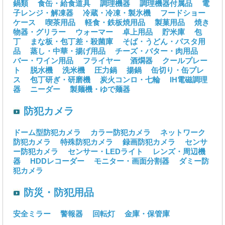
鍋類
食缶・給食道具
調理機器
調理機器付属品
電
子レンジ・解凍器
冷蔵・冷凍・製氷機
フードショー
ケース
喫茶用品
軽食・鉄板焼用品
製菓用品
焼き
物器・グリラー
ウォーマー
卓上用品
貯米庫
包
丁
まな板・包丁差・殺菌庫
そば・うどん・パスタ用
品
蒸し・中華・揚げ用品
チーズ・バター・肉用品
バー・ワイン用品
フライヤー
酒燗器
クールプレー
ト
脱水機
洗米機
圧力鍋
揚鍋
缶切り・缶プレ
ス
包丁研ぎ・研磨機
炭火コンロ・七輪
IH電磁調理
器
ニーダー
製麺機・ゆで麺器
防犯カメラ
ドーム型防犯カメラ
カラー防犯カメラ
ネットワーク
防犯カメラ
特殊防犯カメラ
録画防犯カメラ
センサ
ー防犯カメラ
センサー・LEDライト
レンズ・周辺機
器
HDDレコーダー
モニター・画面分割器
ダミー防
犯カメラ
防災・防犯用品
安全ミラー
警報器
回転灯
金庫・保管庫