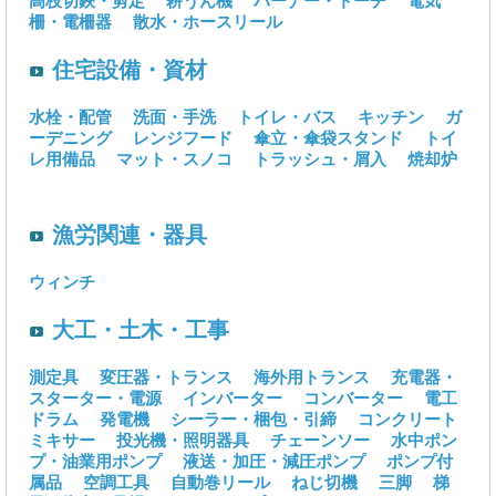
高枝切鋏・剪定
耕うん機
バーナー・トーチ
電気
柵・電柵器
散水・ホースリール
住宅設備・資材
水栓・配管
洗面・手洗
トイレ・バス
キッチン
ガ
ーデニング
レンジフード
傘立・傘袋スタンド
トイ
レ用備品
マット・スノコ
トラッシュ・屑入
焼却炉
漁労関連・器具
ウィンチ
大工・土木・工事
測定具
変圧器・トランス
海外用トランス
充電器・
スターター・電源
インバーター
コンバーター
電工
ドラム
発電機
シーラー・梱包・引締
コンクリート
ミキサー
投光機・照明器具
チェーンソー
水中ポン
プ・油業用ポンプ
液送・加圧・減圧ポンプ
ポンプ付
属品
空調工具
自動巻リール
ねじ切機
三脚
梯