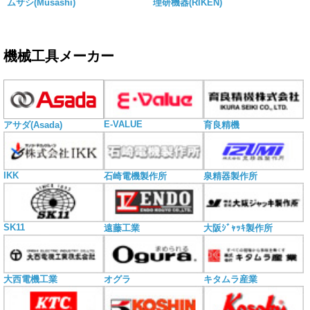
ムサシ(Musashi)
理研機器(RIKEN)
機械工具メーカー
E-VALUE
アサダ(Asada)
育良精機
IKK
石崎電機製作所
泉精器製作所
SK11
遠藤工業
大阪ｼﾞｬｯｷ製作所
大西電機工業
オグラ
キタムラ産業