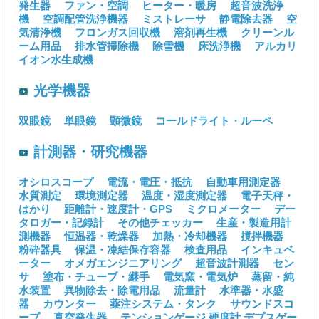
発生器
ファン・空調
ヒーター・暖房
超音波洗浄
機
空調配管洗浄機器
ミストレーサ
静電除去器
空
気清浄機
フロンガス回収機
溶剤再生機
クリーンル
ーム用品
排水管掃除機
除雪機
床洗浄機
アルカリ
イオン水生成機
光学機器
双眼鏡
単眼鏡
顕微鏡
コールドライト・ルーペ
計測器・研究機器
オシロスコープ
電流・電圧・抵抗
自動車用測定器
水質測定
環境測定器
温度・湿度測定器
電子天秤・
はかり
距離計・速度計・GPS
ミクロメーター
デー
タロガー・記録計
その他チェッカー
生産・製造用計
測機器
恒温器・乾燥器
加熱・冷却機器
撹拌機器
粉砕器具
保温・凍結保存容器
検査用品
インキュベ
ーター
オメガエンジニアリング
超音波計測器
セン
サ
塗布・チューブ・継手
電気窯・電気炉
蒸留・純
水装置
異物除去・除電用品
流量計
水準器・水盛
器
カウンター
薬注システム・タンク
サウンドスコ
ープ
真空発生器
テンションゲージ
硬度計
デプスゲー