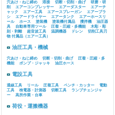
穴あけ・ねじ締め
溶接
切断・切削・曲げ
研磨・研
削
エアーコンプレッサー
エアーダスター
エアーチ
ャック
エアー工具
エアースプレーガン
エアーブラ
シ
エアードライヤー
エアータンク
エアーホースリ
ール
ホース
塗装機
塗装機付属品
攪拌機
油圧器
具
自動車専用ツール
圧着・圧縮・多機能
木彫・彫
刻・剥離
超音波工具
温調機器
ドレン
切削工具刃
物
付属品（エアー工具）
油圧工具・機械
穴あけ・ねじ締め
切断・切削・曲げ
圧着・圧縮・多
機能
ポンプ・ジャッキ
油圧ホース
電設工具
通線工具
リール
圧着工具
ペンチ・カッター
電動
工具
検電器・計測器
切断工具
ランプチェンジャ
ー
高所作業・台車
荷役・運搬機器