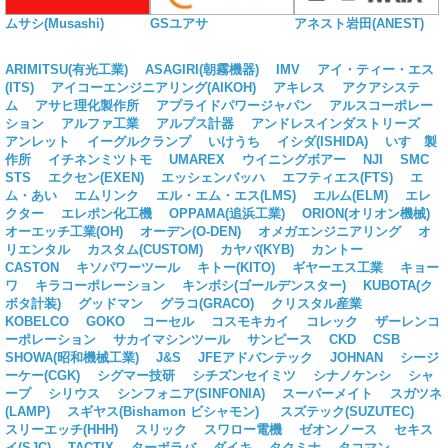
ムサシ(Musashi)
GSユアサ
アネスト岩田(ANEST)
ARIMITSU(有光工業)
ASAGIRI(朝霧機器)
IMV
アイ・ティー・エス
(ITS)
アイコーエンジニアリング(AIKOH)
アキレス
アクアシステ
ム
アサヒ理化製作所
アプライドパワージャパン
アルスコーポレー
ション
アルファ工業
アルプス計器
アンドレスインダストリーズ
アンレット
イーグルクランプ
いけうち
イシダ(ISHIDA)
いすゞ製
作所
イチネンミツトモ
UMAREX
ウイニングボアー
NJI
SMC
STS
エクセン(EXEN)
エッシェンバッハ
エフティエス(FTS)
エ
ム・あい
エムリンク
エル・エム・エス(LMS)
エルム(ELM)
エレ
クター
エレポン化工機
OPPAMA(追浜工業)
ORION(オリオン機械)
オーエッチ工業(OH)
オーデン(O-DEN)
オメガエンジニアリング
オ
リエンタル
カスタム(CUSTOM)
カヤバ(KYB)
カントー
CASTON
キソパワーツール
キトー(KITO)
ギヤーエス工業
キョー
ワ
キラコーポレーション
キンボシ(ゴールデンスター)
KUBOTA(ク
ボタ計装)
グッドマン
グラコ(GRACO)
クリスタル産業
KOBELCO
GOKO
コーセル
コスモキカイ
コレック
ザーレンコ
ーポレーション
サカイマシンツール
サンピース
CKD
CSB
SHOWA(昭和機械工業)
J&S
JFEアドバンテック
JOHNAN
シージ
ーケー(CGK)
シグマー技研
シチズンセイミツ
シナノケンシ
シャ
ープ
シリウス
シンフォニア(SINFONIA)
スーパーメイト
スガツネ
(LAMP)
スギヤス(Bishamon ビシャモン)
スズテック(SUZUTEC)
スリーエッチ(HHH)
スリック
スワロー電機
ゼオンノース
セキス
イ(SJC)
TACTIX
ターボラバ
ダイキ
タクミナ
タコマン