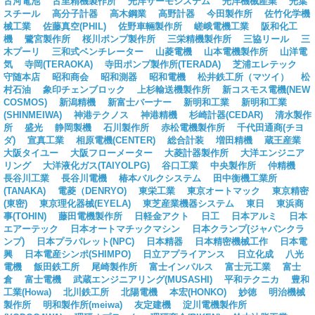
古河電池
古里精機製作所
光洋サーモシステム
光洋機械産業
光葉
スチール
高分子計器
高木鋼業
高野計器
今田製作所
佐竹化学機
械工業
佐藤真空(PHIL)
佐野車輛製作所
嵯峨電機工業
阪和化工
機
鷺宮製作所
桜川ポンプ製作所
三栄精機製作所
三協リール
三
木プーリ
三和式ベンチレーター
山菱電機
山本電機製作所
山洋電
気
寺岡(TERAOKA)
寺田ポンプ製作所(TERADA)
芝浦エレテック
守随本店
昭和商会
昭和測器
昭和電機
松井鉄工所（マツイ）
松
村石油
象印チェンブロック
上杉輸送機製作所
新コスモス電機(NEW
COSMOS)
新潟精機
新富士バーナー
新明和工業
新明和工業
(SHINMEIWA)
神港テクノス
神港精機
杉崎計器(CEDAR)
清水製作
所
盛光
静岡製機
石川製作所
赤松電機製作所
千代田通商(チヨ
ダ)
宣真工業
相原電機(CENTER)
総合計装
増田精機
蔵王産業
大阪タイユー
大阪フローメーター
大菱計器製作所
大洋エンジニア
リング
大洋液化ガス(TAIYOLPG)
谷口工業
中央製作所
仲精機
長谷川工業
長谷川電機
椿本バルクシステム
田中衡機工業所
(TANAKA)
電菱（DENRYO)
東栄工業
東京オートマック
東京精密
(東密)
東京理化器械(EYELA)
東芝産業機器システム
東日
東浜商
事(TOHIN)
藤田電機製作所
日軽金アクト
日工
日本アルミ
日本
エアーテック
日本オートマチックマシン
日本クランプ(ジャパンクラ
ンプ)
日本プラパレット(NPC)
日本精器
日本精密機械工作
日本電
興
日本電産シンポ(SHIMPO)
日立アプライアンス
日立化成
八光
電機
飯田鉄工所
尾崎製作所
富士インパルス
富士元工業
富士
倉
富士電機
武蔵エンジニアリング(MUSASHI)
平和テクニカ
豊和
工業(Howa)
北川鉄工所
北陽電機
本宏(HONKO)
妙徳
明治機械
製作所
明和製作所(meiwa)
友定建機
淀川電機製作所