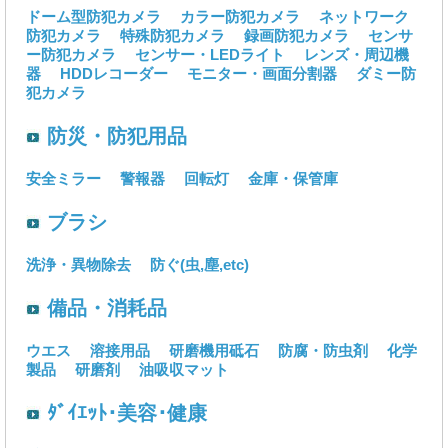
ドーム型防犯カメラ
カラー防犯カメラ
ネットワーク
防犯カメラ
特殊防犯カメラ
録画防犯カメラ
センサ
ー防犯カメラ
センサー・LEDライト
レンズ・周辺機
器
HDDレコーダー
モニター・画面分割器
ダミー防
犯カメラ
防災・防犯用品
安全ミラー
警報器
回転灯
金庫・保管庫
ブラシ
洗浄・異物除去
防ぐ(虫,塵,etc)
備品・消耗品
ウエス
溶接用品
研磨機用砥石
防腐・防虫剤
化学
製品
研磨剤
油吸収マット
ﾀﾞｲｴｯﾄ･美容･健康