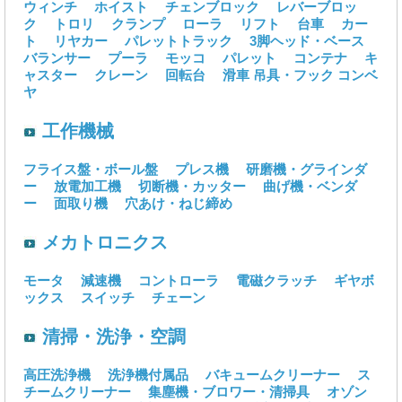
ウィンチ
ホイスト
チェンブロック
レバーブロッ
ク
トロリ
クランプ
ローラ
リフト
台車
カー
ト
リヤカー
パレットトラック
3脚ヘッド・ベース
バランサー
プーラ
モッコ
パレット
コンテナ
キ
ャスター
クレーン
回転台
滑車
吊具・フック
コンベ
ヤ
工作機械
フライス盤・ボール盤
プレス機
研磨機・グラインダ
ー
放電加工機
切断機・カッター
曲げ機・ベンダ
ー
面取り機
穴あけ・ねじ締め
メカトロニクス
モータ
減速機
コントローラ
電磁クラッチ
ギヤボ
ックス
スイッチ
チェーン
清掃・洗浄・空調
高圧洗浄機
洗浄機付属品
バキュームクリーナー
ス
チームクリーナー
集塵機・ブロワー・清掃具
オゾン