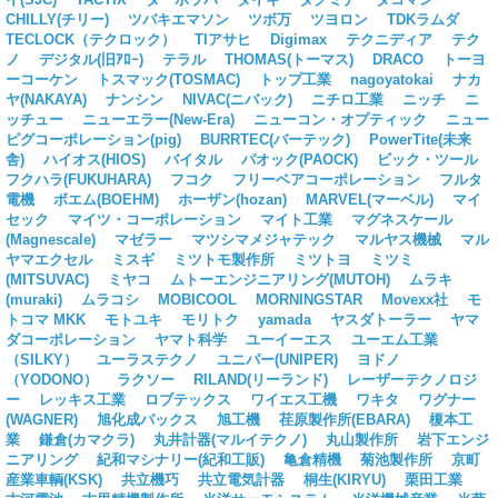
CHILLY(チリー)
ツバキエマソン
ツボ万
ツヨロン
TDKラムダ
TECLOCK（テクロック）
TIアサヒ
Digimax
テクニディア
テク
ノ
デジタル(旧ｱﾛｰ)
テラル
THOMAS(トーマス)
DRACO
トーヨ
ーコーケン
トスマック(TOSMAC)
トップ工業
nagoyatokai
ナカ
ヤ(NAKAYA)
ナンシン
NIVAC(ニバック)
ニチロ工業
ニッチ
ニ
ッチュー
ニューエラー(New-Era)
ニューコン・オプティック
ニュー
ピグコーポレーション(pig)
BURRTEC(バーテック)
PowerTite(未来
舎)
ハイオス(HIOS)
バイタル
パオック(PAOCK)
ビック・ツール
フクハラ(FUKUHARA)
フコク
フリーベアコーポレーション
フルタ
電機
ボエム(BOEHM)
ホーザン(hozan)
MARVEL(マーベル)
マイ
セック
マイツ・コーポレーション
マイト工業
マグネスケール
(Magnescale)
マゼラー
マツシマメジャテック
マルヤス機械
マル
ヤマエクセル
ミスギ
ミツトモ製作所
ミツトヨ
ミツミ
(MITSUVAC)
ミヤコ
ムトーエンジニアリング(MUTOH)
ムラキ
(muraki)
ムラコシ
MOBICOOL
MORNINGSTAR
Movexx社
モ
トコマ MKK
モトユキ
モリトク
yamada
ヤスダトーラー
ヤマ
ダコーポレーション
ヤマト科学
ユーイーエス
ユーエム工業
（SILKY）
ユーラステクノ
ユニパー(UNIPER)
ヨドノ
（YODONO）
ラクソー
RILAND(リーランド)
レーザーテクノロジ
ー
レッキス工業
ロブテックス
ワイエス工機
ワキタ
ワグナー
(WAGNER)
旭化成パックス
旭工機
荏原製作所(EBARA)
榎本工
業
鎌倉(カマクラ)
丸井計器(マルイテクノ)
丸山製作所
岩下エンジ
ニアリング
紀和マシナリー(紀和工販)
亀倉精機
菊池製作所
京町
産業車輌(KSK)
共立機巧
共立電気計器
桐生(KIRYU)
栗田工業