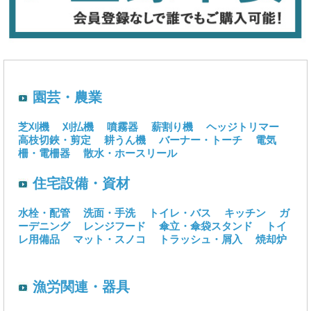
園芸・農業
芝刈機
刈払機
噴霧器
薪割り機
ヘッジトリマー
高枝切鋏・剪定
耕うん機
バーナー・トーチ
電気
柵・電柵器
散水・ホースリール
住宅設備・資材
水栓・配管
洗面・手洗
トイレ・バス
キッチン
ガ
ーデニング
レンジフード
傘立・傘袋スタンド
トイ
レ用備品
マット・スノコ
トラッシュ・屑入
焼却炉
漁労関連・器具