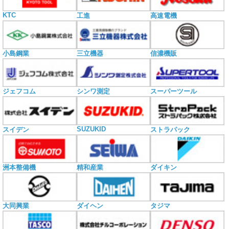
KTC
工進
高速電機
小島鋼業
三立機器
信濃機販
ジェフコム
シンワ測定
スーパーツール
SUZUKID
スイデン
ストラパック
洲本整備機
精和産業
ダイキン
大同興業
ダイヘン
タジマ