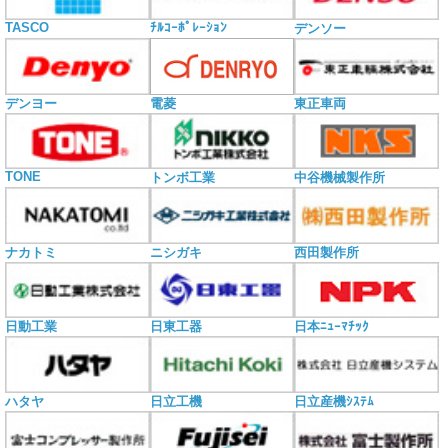
TASCO
ﾁﾙｺｰﾎﾟﾚｰｼｮﾝ
デンソー
電菱
デンヨー
東正車両
TONE
トンボ工業
中谷機械製作所
ナカトミ
ニシガキ
西田製作所
日動工業
日東工器
日本ﾆｭｰﾏﾁｯｸ
ハタヤ
日立工機
日立産機ｼｽﾃﾑ