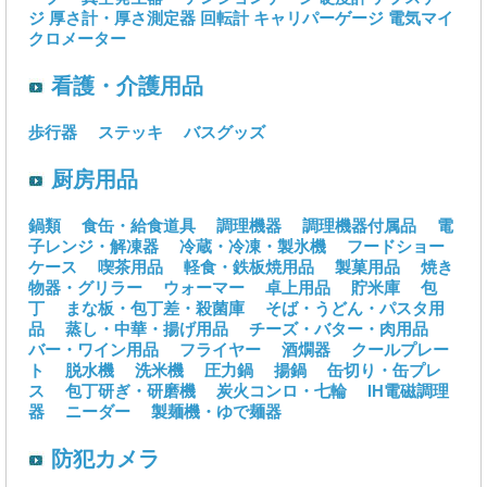
ジ
厚さ計・厚さ測定器
回転計
キャリパーゲージ
電気マイ
クロメーター
看護・介護用品
歩行器
ステッキ
バスグッズ
厨房用品
鍋類
食缶・給食道具
調理機器
調理機器付属品
電
子レンジ・解凍器
冷蔵・冷凍・製氷機
フードショー
ケース
喫茶用品
軽食・鉄板焼用品
製菓用品
焼き
物器・グリラー
ウォーマー
卓上用品
貯米庫
包
丁
まな板・包丁差・殺菌庫
そば・うどん・パスタ用
品
蒸し・中華・揚げ用品
チーズ・バター・肉用品
バー・ワイン用品
フライヤー
酒燗器
クールプレー
ト
脱水機
洗米機
圧力鍋
揚鍋
缶切り・缶プレ
ス
包丁研ぎ・研磨機
炭火コンロ・七輪
IH電磁調理
器
ニーダー
製麺機・ゆで麺器
防犯カメラ