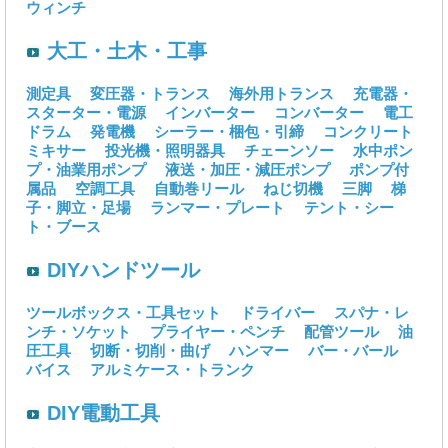
ウィンチ
大工・土木・工事
測定具
変圧器・トランス
海外用トランス
充電器・
スターター・電源
インバーター
コンバーター
電工
ドラム
発電機
シーラー・梱包・引締
コンクリート
ミキサー
投光機・照明器具
チェーンソー
水中ポン
プ・油業用ポンプ
液送・加圧・減圧ポンプ
ポンプ付
属品
空調工具
自動巻リール
ねじ切機
三脚
梯
子・脚立・足場
ランマー・プレート
テント・シー
ト・ブース
DIYハンドツール
ツールボックス・工具セット
ドライバー
スパナ・レ
ンチ・ソケット
プライヤー・ペンチ
配管ツール
油
圧工具
切断・切削・曲げ
ハンマー
バー・バール
バイス
アルミケース・トランク
DIY電動工具