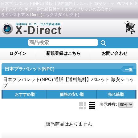
日本プラパレット(NPC) 通販【送料無料】パレット 激安ショッ
PCサイト
プ | アマゾンギフト券の懸賞付き！エクスブリッジの安心オン
ラインストア X-Direct(エックスダイレクト)
ログイン
新規登録はこちら
お問い合わせ
日本プラパレット(NPC)
一覧
日本プラパレット(NPC) 通販【送料無料】パレット 激安ショッ
プ
おすすめ順
価格の安い順
売れ筋順
表示件数
:
該当商品はありません