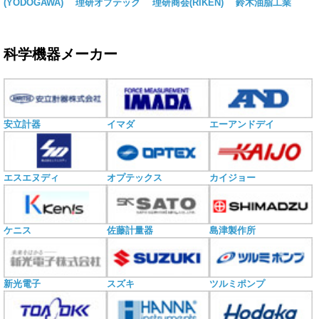
(YODOGAWA)
理研オプテック
理研商会(RIKEN)
鈴木油脂工業
科学機器メーカー
安立計器
イマダ
エーアンドデイ
エスエヌディ
オプテックス
カイジョー
ケニス
佐藤計量器
島津製作所
新光電子
スズキ
ツルミポンプ