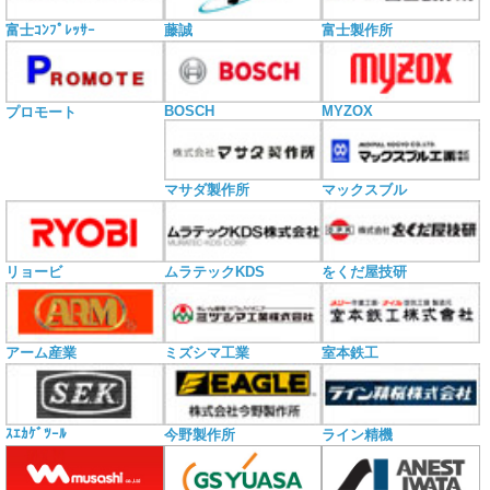
富士ｺﾝﾌﾟﾚｯｻｰ
藤誠
富士製作所
BOSCH
MYZOX
プロモート
マサダ製作所
マックスブル
リョービ
ムラテックKDS
をくだ屋技研
アーム産業
ミズシマ工業
室本鉄工
ｽｴｶｹﾞﾂｰﾙ
今野製作所
ライン精機