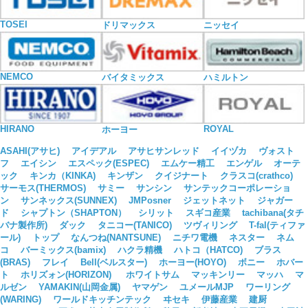
TOSEI
ドリマックス
ニッセイ
NEMCO
バイタミックス
ハミルトン
HIRANO
ROYAL
ホーヨー
ASAHI(アサヒ)
アイデアル
アサヒサンレッド
イイヅカ
ヴォスト
フ
エイシン
エスペック(ESPEC)
エムケー精工
エンゲル
オーテ
ック
キンカ（KINKA)
キンザン
クイジナート
クラスコ(crathco)
サーモス(THERMOS)
サミー
サンシン
サンテックコーポレーショ
ン
サンネックス(SUNNEX)
JMPosner
ジェットネット
ジャガー
ド
シャプトン（SHAPTON）
シリット
スギコ産業
tachibana(タチ
バナ製作所)
ダック
タニコー(TANICO)
ツヴィリング
T-fal(ティファ
ール)
トップ
なんつね(NANTSUNE)
ニチワ電機
ネスター
ネム
コ
バーミックス(bamix)
ハクラ精機
ハトコ（HATCO)
ブラス
(BRAS)
フレイ
Bell(ベルスター)
ホーヨー(HOYO)
ボニー
ホバー
ト
ホリズォン(HORIZON)
ホワイトサム
マッキンリー
マッハ
マ
ルゼン
YAMAKIN(山岡金属)
ヤマゲン
ユメールMJP
ワーリング
(WARING)
ワールドキッチンテック
ヰセキ
伊藤産業
建厨