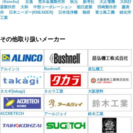
（Kenchu)
五進
荒木金属製作所
秋元
新考社
大正電機
大田計
器製作所
大和
中部コーポレーション
朝日産業
田崎製作所
藤寅
作
日本ニーダー(KNEADER)
日本洗浄機
熱研
富士島工機
睦化学
工業
その他取り扱いメーカー
Bushnell
アルインコ
昌弘機工
タカギ(takagi)
タカラ工業
大阪塗料
ACCRETECH
アールジェイ
鈴木工業