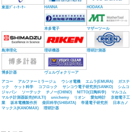
HANNA
HODAKA
東亜ﾃﾞｨｰｹｰｹｰ
本多電子
マザーツール
島津理化
理研機器
理研計測器
博多計器
ヴェルヴォクリーア
アコー
アルファーミラージュ
ウシオ電機
エムラ(EMURA)
ガステ
ック
ケット科学
コフロック
サンコウ電子研究所(SANKO)
シムコ
ジャパン
ソーテック
チノー(CHINO)
NITTO(日陶科学)
マルコム
マルチ計測器販売(MULTI)
unichemy
リオン
愛知時計
京都電子工
業
坂本電機製作所
柴田科学(SHIBATA)
帝通電子研究所
日本カノ
マックス(KANOMAX)
理研計器