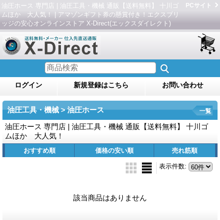
油圧ホース 専門店 | 油圧工具・機械 通販【送料無料】 十川ゴ
PCサイト
ムほか 大人気！ | アマゾンギフト券の懸賞付き！エクスブリ
ッジの安心オンラインストア X-Direct(エックスダイレクト)
ログイン
新規登録はこちら
お問い合わせ
油圧工具・機械 > 油圧ホース
一覧
油圧ホース 専門店 | 油圧工具・機械 通販【送料無料】 十川ゴ
ムほか 大人気！
おすすめ順
価格の安い順
売れ筋順
表示件数
:
該当商品はありません