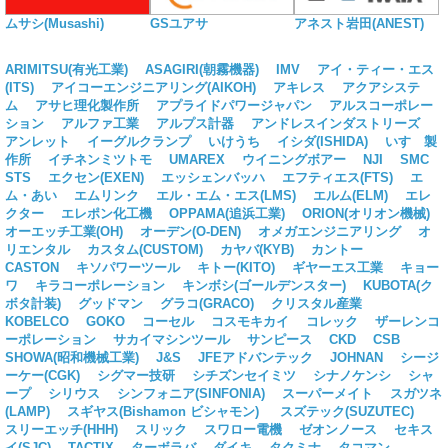
ムサシ(Musashi)
GSユアサ
アネスト岩田(ANEST)
ARIMITSU(有光工業)
ASAGIRI(朝霧機器)
IMV
アイ・ティー・エス
(ITS)
アイコーエンジニアリング(AIKOH)
アキレス
アクアシステ
ム
アサヒ理化製作所
アプライドパワージャパン
アルスコーポレー
ション
アルファ工業
アルプス計器
アンドレスインダストリーズ
アンレット
イーグルクランプ
いけうち
イシダ(ISHIDA)
いすゞ製
作所
イチネンミツトモ
UMAREX
ウイニングボアー
NJI
SMC
STS
エクセン(EXEN)
エッシェンバッハ
エフティエス(FTS)
エ
ム・あい
エムリンク
エル・エム・エス(LMS)
エルム(ELM)
エレ
クター
エレポン化工機
OPPAMA(追浜工業)
ORION(オリオン機械)
オーエッチ工業(OH)
オーデン(O-DEN)
オメガエンジニアリング
オ
リエンタル
カスタム(CUSTOM)
カヤバ(KYB)
カントー
CASTON
キソパワーツール
キトー(KITO)
ギヤーエス工業
キョー
ワ
キラコーポレーション
キンボシ(ゴールデンスター)
KUBOTA(ク
ボタ計装)
グッドマン
グラコ(GRACO)
クリスタル産業
KOBELCO
GOKO
コーセル
コスモキカイ
コレック
ザーレンコ
ーポレーション
サカイマシンツール
サンピース
CKD
CSB
SHOWA(昭和機械工業)
J&S
JFEアドバンテック
JOHNAN
シージ
ーケー(CGK)
シグマー技研
シチズンセイミツ
シナノケンシ
シャ
ープ
シリウス
シンフォニア(SINFONIA)
スーパーメイト
スガツネ
(LAMP)
スギヤス(Bishamon ビシャモン)
スズテック(SUZUTEC)
スリーエッチ(HHH)
スリック
スワロー電機
ゼオンノース
セキス
イ(SJC)
TACTIX
ターボラバ
ダイキ
タクミナ
タコマン