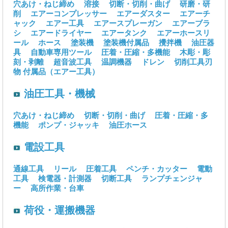
穴あけ・ねじ締め
溶接
切断・切削・曲げ
研磨・研
削
エアーコンプレッサー
エアーダスター
エアーチ
ャック
エアー工具
エアースプレーガン
エアーブラ
シ
エアードライヤー
エアータンク
エアーホースリ
ール
ホース
塗装機
塗装機付属品
攪拌機
油圧器
具
自動車専用ツール
圧着・圧縮・多機能
木彫・彫
刻・剥離
超音波工具
温調機器
ドレン
切削工具刃
物
付属品（エアー工具）
油圧工具・機械
穴あけ・ねじ締め
切断・切削・曲げ
圧着・圧縮・多
機能
ポンプ・ジャッキ
油圧ホース
電設工具
通線工具
リール
圧着工具
ペンチ・カッター
電動
工具
検電器・計測器
切断工具
ランプチェンジャ
ー
高所作業・台車
荷役・運搬機器