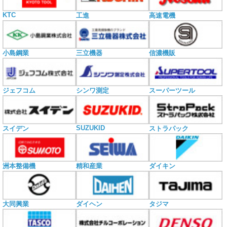
KTC
工進
高速電機
小島鋼業
三立機器
信濃機販
ジェフコム
シンワ測定
スーパーツール
SUZUKID
スイデン
ストラパック
洲本整備機
精和産業
ダイキン
大同興業
ダイヘン
タジマ