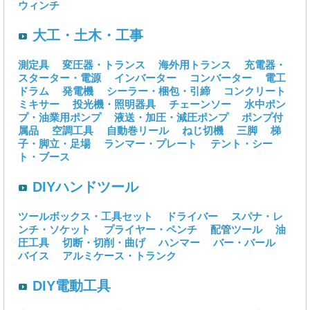
ウィンチ
大工・土木・工事
測定具
変圧器・トランス
海外用トランス
充電器・
スターター・電源
インバーター
コンバーター
電工
ドラム
発電機
シーラー・梱包・引締
コンクリート
ミキサー
投光機・照明器具
チェーンソー
水中ポン
プ・油業用ポンプ
液送・加圧・減圧ポンプ
ポンプ付
属品
空調工具
自動巻リール
ねじ切機
三脚
梯
子・脚立・足場
ランマー・プレート
テント・シー
ト・ブース
DIYハンドツール
ツールボックス・工具セット
ドライバー
スパナ・レ
ンチ・ソケット
プライヤー・ペンチ
配管ツール
油
圧工具
切断・切削・曲げ
ハンマー
バー・バール
バイス
アルミケース・トランク
DIY電動工具