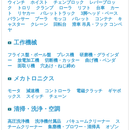
ウィンチ
ホイスト
チェンブロック
レバーブロッ
ク
トロリ
クランプ
ローラ
リフト
台車
カー
ト
リヤカー
パレットトラック
3脚ヘッド・ベース
バランサー
プーラ
モッコ
パレット
コンテナ
キ
ャスター
クレーン
回転台
滑車
吊具・フック
コンベ
ヤ
工作機械
フライス盤・ボール盤
プレス機
研磨機・グラインダ
ー
放電加工機
切断機・カッター
曲げ機・ベンダ
ー
面取り機
穴あけ・ねじ締め
メカトロニクス
モータ
減速機
コントローラ
電磁クラッチ
ギヤボ
ックス
スイッチ
チェーン
清掃・洗浄・空調
高圧洗浄機
洗浄機付属品
バキュームクリーナー
ス
チームクリーナー
集塵機・ブロワー・清掃具
オゾン