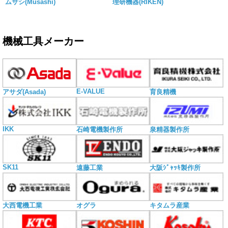
ムサシ(Musashi)
理研機器(RIKEN)
機械工具メーカー
E-VALUE
アサダ(Asada)
育良精機
IKK
石崎電機製作所
泉精器製作所
SK11
遠藤工業
大阪ｼﾞｬｯｷ製作所
大西電機工業
オグラ
キタムラ産業