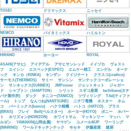
TOSEI
ドリマックス
ニッセイ
NEMCO
バイタミックス
ハミルトン
HIRANO
ROYAL
ホーヨー
ASAHI(アサヒ)
アイデアル
アサヒサンレッド
イイヅカ
ヴォスト
フ
エイシン
エスペック(ESPEC)
エムケー精工
エンゲル
オーテ
ック
キンカ（KINKA)
キンザン
クイジナート
クラスコ(crathco)
サーモス(THERMOS)
サミー
サンシン
サンテックコーポレーショ
ン
サンネックス(SUNNEX)
JMPosner
ジェットネット
ジャガー
ド
シャプトン（SHAPTON）
シリット
スギコ産業
tachibana(タチ
バナ製作所)
ダック
タニコー(TANICO)
ツヴィリング
T-fal(ティファ
ール)
トップ
なんつね(NANTSUNE)
ニチワ電機
ネスター
ネム
コ
バーミックス(bamix)
ハクラ精機
ハトコ（HATCO)
ブラス
(BRAS)
フレイ
Bell(ベルスター)
ホーヨー(HOYO)
ボニー
ホバー
ト
ホリズォン(HORIZON)
ホワイトサム
マッキンリー
マッハ
マ
ルゼン
YAMAKIN(山岡金属)
ヤマゲン
ユメールMJP
ワーリング
(WARING)
ワールドキッチンテック
ヰセキ
伊藤産業
建厨