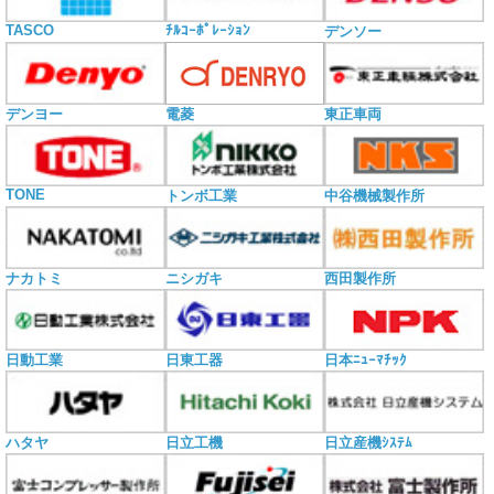
TASCO
ﾁﾙｺｰﾎﾟﾚｰｼｮﾝ
デンソー
電菱
デンヨー
東正車両
TONE
トンボ工業
中谷機械製作所
ナカトミ
ニシガキ
西田製作所
日動工業
日東工器
日本ﾆｭｰﾏﾁｯｸ
ハタヤ
日立工機
日立産機ｼｽﾃﾑ