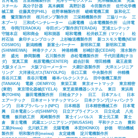
古河電池
古里精機製作所
光洋サーモシステム
光洋機械産業
光葉
スチール
高分子計器
高木鋼業
高野計器
今田製作所
佐竹化学機
械工業
佐藤真空(PHIL)
佐野車輛製作所
嵯峨電機工業
阪和化工
機
鷺宮製作所
桜川ポンプ製作所
三栄精機製作所
三協リール
三
木プーリ
三和式ベンチレーター
山菱電機
山本電機製作所
山洋電
気
寺岡(TERAOKA)
寺田ポンプ製作所(TERADA)
芝浦エレテック
守随本店
昭和商会
昭和測器
昭和電機
松井鉄工所（マツイ）
松
村石油
象印チェンブロック
上杉輸送機製作所
新コスモス電機(NEW
COSMOS)
新潟精機
新富士バーナー
新明和工業
新明和工業
(SHINMEIWA)
神港テクノス
神港精機
杉崎計器(CEDAR)
清水製作
所
盛光
静岡製機
石川製作所
赤松電機製作所
千代田通商(チヨ
ダ)
宣真工業
相原電機(CENTER)
総合計装
増田精機
蔵王産業
大阪タイユー
大阪フローメーター
大菱計器製作所
大洋エンジニア
リング
大洋液化ガス(TAIYOLPG)
谷口工業
中央製作所
仲精機
長谷川工業
長谷川電機
椿本バルクシステム
田中衡機工業所
(TANAKA)
電菱（DENRYO)
東栄工業
東京オートマック
東京精密
(東密)
東京理化器械(EYELA)
東芝産業機器システム
東日
東浜商
事(TOHIN)
藤田電機製作所
日軽金アクト
日工
日本アルミ
日本
エアーテック
日本オートマチックマシン
日本クランプ(ジャパンクラ
ンプ)
日本プラパレット(NPC)
日本精器
日本精密機械工作
日本電
興
日本電産シンポ(SHIMPO)
日立アプライアンス
日立化成
八光
電機
飯田鉄工所
尾崎製作所
富士インパルス
富士元工業
富士
倉
富士電機
武蔵エンジニアリング(MUSASHI)
平和テクニカ
豊和
工業(Howa)
北川鉄工所
北陽電機
本宏(HONKO)
妙徳
明治機械
製作所
明和製作所(meiwa)
友定建機
淀川電機製作所