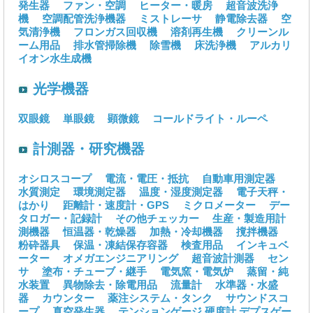
発生器
ファン・空調
ヒーター・暖房
超音波洗浄
機
空調配管洗浄機器
ミストレーサ
静電除去器
空
気清浄機
フロンガス回収機
溶剤再生機
クリーンル
ーム用品
排水管掃除機
除雪機
床洗浄機
アルカリ
イオン水生成機
光学機器
双眼鏡
単眼鏡
顕微鏡
コールドライト・ルーペ
計測器・研究機器
オシロスコープ
電流・電圧・抵抗
自動車用測定器
水質測定
環境測定器
温度・湿度測定器
電子天秤・
はかり
距離計・速度計・GPS
ミクロメーター
デー
タロガー・記録計
その他チェッカー
生産・製造用計
測機器
恒温器・乾燥器
加熱・冷却機器
撹拌機器
粉砕器具
保温・凍結保存容器
検査用品
インキュベ
ーター
オメガエンジニアリング
超音波計測器
セン
サ
塗布・チューブ・継手
電気窯・電気炉
蒸留・純
水装置
異物除去・除電用品
流量計
水準器・水盛
器
カウンター
薬注システム・タンク
サウンドスコ
ープ
真空発生器
テンションゲージ
硬度計
デプスゲー