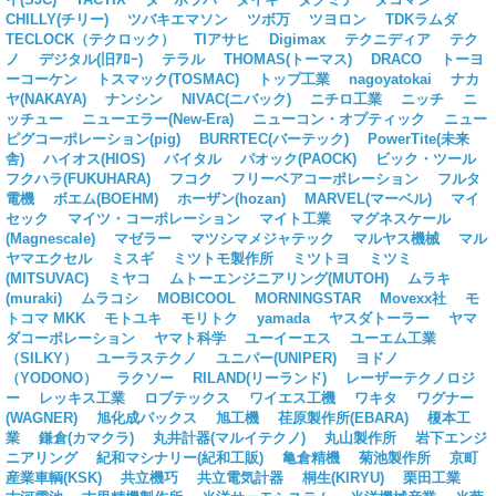
CHILLY(チリー)
ツバキエマソン
ツボ万
ツヨロン
TDKラムダ
TECLOCK（テクロック）
TIアサヒ
Digimax
テクニディア
テク
ノ
デジタル(旧ｱﾛｰ)
テラル
THOMAS(トーマス)
DRACO
トーヨ
ーコーケン
トスマック(TOSMAC)
トップ工業
nagoyatokai
ナカ
ヤ(NAKAYA)
ナンシン
NIVAC(ニバック)
ニチロ工業
ニッチ
ニ
ッチュー
ニューエラー(New-Era)
ニューコン・オプティック
ニュー
ピグコーポレーション(pig)
BURRTEC(バーテック)
PowerTite(未来
舎)
ハイオス(HIOS)
バイタル
パオック(PAOCK)
ビック・ツール
フクハラ(FUKUHARA)
フコク
フリーベアコーポレーション
フルタ
電機
ボエム(BOEHM)
ホーザン(hozan)
MARVEL(マーベル)
マイ
セック
マイツ・コーポレーション
マイト工業
マグネスケール
(Magnescale)
マゼラー
マツシマメジャテック
マルヤス機械
マル
ヤマエクセル
ミスギ
ミツトモ製作所
ミツトヨ
ミツミ
(MITSUVAC)
ミヤコ
ムトーエンジニアリング(MUTOH)
ムラキ
(muraki)
ムラコシ
MOBICOOL
MORNINGSTAR
Movexx社
モ
トコマ MKK
モトユキ
モリトク
yamada
ヤスダトーラー
ヤマ
ダコーポレーション
ヤマト科学
ユーイーエス
ユーエム工業
（SILKY）
ユーラステクノ
ユニパー(UNIPER)
ヨドノ
（YODONO）
ラクソー
RILAND(リーランド)
レーザーテクノロジ
ー
レッキス工業
ロブテックス
ワイエス工機
ワキタ
ワグナー
(WAGNER)
旭化成パックス
旭工機
荏原製作所(EBARA)
榎本工
業
鎌倉(カマクラ)
丸井計器(マルイテクノ)
丸山製作所
岩下エンジ
ニアリング
紀和マシナリー(紀和工販)
亀倉精機
菊池製作所
京町
産業車輌(KSK)
共立機巧
共立電気計器
桐生(KIRYU)
栗田工業