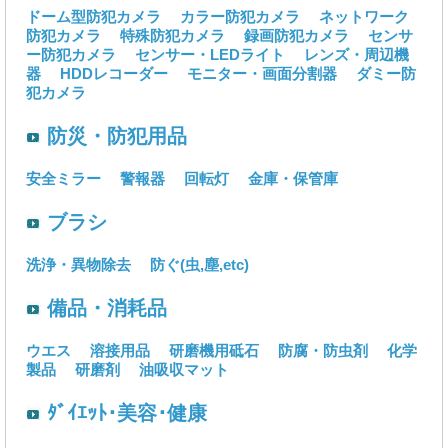
ドーム型防犯カメラ
カラー防犯カメラ
ネットワーク
防犯カメラ
特殊防犯カメラ
録画防犯カメラ
センサ
ー防犯カメラ
センサー・LEDライト
レンズ・周辺機
器
HDDレコーダー
モニター・画面分割器
ダミー防
犯カメラ
防災・防犯用品
安全ミラー
警報器
回転灯
金庫・保管庫
ブラシ
洗浄・異物除去
防ぐ(虫,塵,etc)
備品・消耗品
ウエス
溶接用品
研磨機用砥石
防腐・防虫剤
化学
製品
研磨剤
油吸収マット
ﾀﾞｲｴｯﾄ･美容･健康