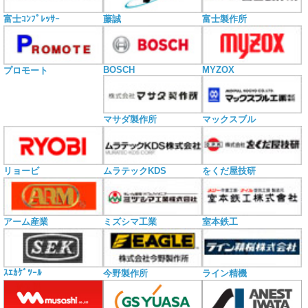
富士ｺﾝﾌﾟﾚｯｻｰ
藤誠
富士製作所
BOSCH
MYZOX
プロモート
マサダ製作所
マックスブル
リョービ
ムラテックKDS
をくだ屋技研
アーム産業
ミズシマ工業
室本鉄工
ｽｴｶｹﾞﾂｰﾙ
今野製作所
ライン精機