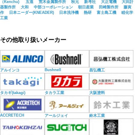
（Kenchu)
五進
荒木金属製作所
秋元
新考社
大正電機
大田計
器製作所
大和
中部コーポレーション
朝日産業
田崎製作所
藤寅
作
日本ニーダー(KNEADER)
日本洗浄機
熱研
富士島工機
睦化学
工業
その他取り扱いメーカー
Bushnell
アルインコ
昌弘機工
タカギ(takagi)
タカラ工業
大阪塗料
ACCRETECH
アールジェイ
鈴木工業