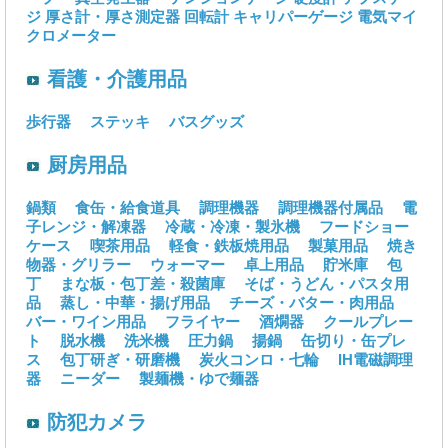
ジ
厚さ計・厚さ測定器
回転計
キャリパーゲージ
電気マイ
クロメーター
看護・介護用品
歩行器
ステッキ
バスグッズ
厨房用品
鍋類
食缶・給食道具
調理機器
調理機器付属品
電
子レンジ・解凍器
冷蔵・冷凍・製氷機
フードショー
ケース
喫茶用品
軽食・鉄板焼用品
製菓用品
焼き
物器・グリラー
ウォーマー
卓上用品
貯米庫
包
丁
まな板・包丁差・殺菌庫
そば・うどん・パスタ用
品
蒸し・中華・揚げ用品
チーズ・バター・肉用品
バー・ワイン用品
フライヤー
酒燗器
クールプレー
ト
脱水機
洗米機
圧力鍋
揚鍋
缶切り・缶プレ
ス
包丁研ぎ・研磨機
炭火コンロ・七輪
IH電磁調理
器
ニーダー
製麺機・ゆで麺器
防犯カメラ