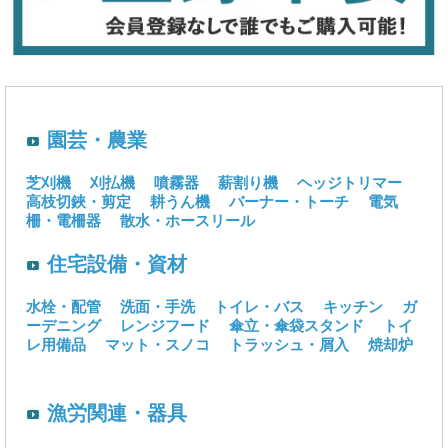
園芸・農業
芝刈機
刈払機
噴霧器
薪割り機
ヘッジトリマー
高枝切鋏・剪定
耕うん機
バーナー・トーチ
電気
柵・電柵器
散水・ホースリール
住宅設備・資材
水栓・配管
洗面・手洗
トイレ・バス
キッチン
ガ
ーデニング
レンジフード
傘立・傘袋スタンド
トイ
レ用備品
マット・スノコ
トラッシュ・屑入
焼却炉
漁労関連・器具