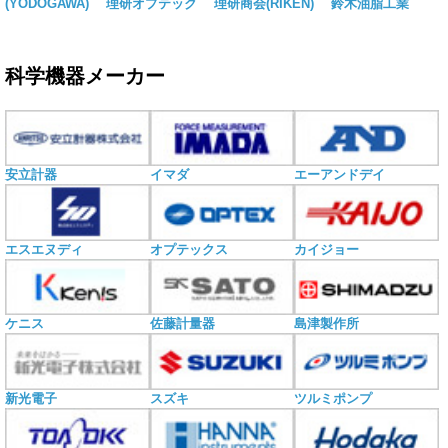
(YODOGAWA)
理研オプテック
理研商会(RIKEN)
鈴木油脂工業
科学機器メーカー
安立計器
イマダ
エーアンドデイ
エスエヌディ
オプテックス
カイジョー
ケニス
佐藤計量器
島津製作所
新光電子
スズキ
ツルミポンプ