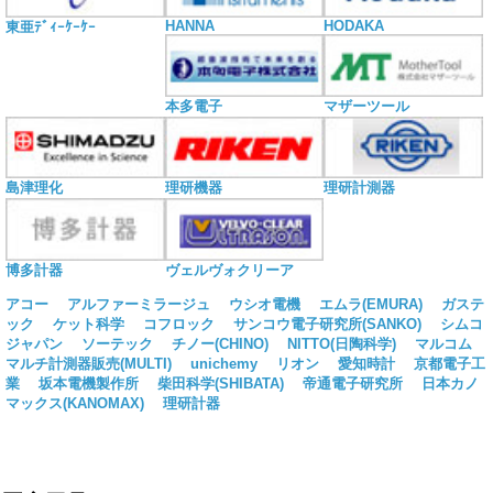
HANNA
HODAKA
東亜ﾃﾞｨｰｹｰｹｰ
本多電子
マザーツール
島津理化
理研機器
理研計測器
博多計器
ヴェルヴォクリーア
アコー
アルファーミラージュ
ウシオ電機
エムラ(EMURA)
ガステ
ック
ケット科学
コフロック
サンコウ電子研究所(SANKO)
シムコ
ジャパン
ソーテック
チノー(CHINO)
NITTO(日陶科学)
マルコム
マルチ計測器販売(MULTI)
unichemy
リオン
愛知時計
京都電子工
業
坂本電機製作所
柴田科学(SHIBATA)
帝通電子研究所
日本カノ
マックス(KANOMAX)
理研計器