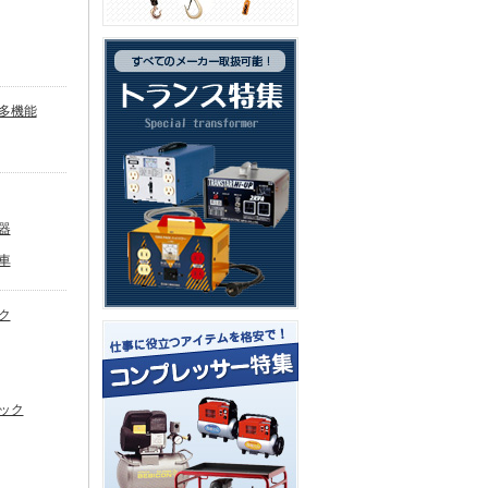
多機能
器
車
ク
ック