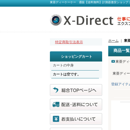
東亜ディーケーケー 通販【送料無料】計測器激安ショップ | ア
ホーム
｜
東
特定商取引法表示
商品一覧
ショッピングカート
東亜ディ
カートの中身
東亜ディー
カートは空です。
登録アイテ