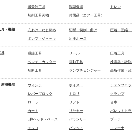
超音波工具
温調機器
ドレン
切削工具刃物
付属品（エアー工具）
工具・機械
穴あけ・ねじ締め
切断・切削・曲げ
圧着・圧縮・
ポンプ・ジャッキ
油圧ホース
工具
通線工具
リール
圧着工具
ペンチ・カッター
電動工具
検電器・計測
切断工具
ランプチェンジャー
高所作業・台
・運搬機器
ウィンチ
ホイスト
チェンブロッ
レバーブロック
トロリ
クランプ
ローラ
リフト
台車
カート
リヤカー
パレットトラ
3脚ヘッド・ベース
バランサー
プーラ
モッコ
パレット
コンテナ