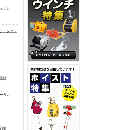
レート
チ・ソケッ
曲げ
ー
ーガン
剥離