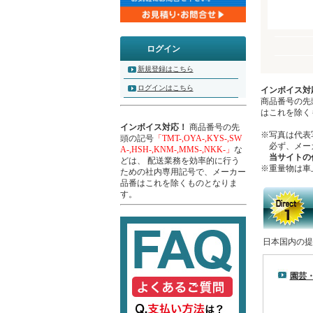
ログイン
新規登録はこちら
ログインはこちら
インボイス対
商品番号の先
はこれを除く
インボイス対応！
商品番号の先
※写真は代表
頭の記号
「TMT-,OYA-,KYS-,SW
必ず、メーカ
A-,HSH-,KNM-,MMS-,NKK-」
な
当サイトの
どは、 配送業務を効率的に行う
※重量物は車
ための社内専用記号で、メーカー
品番はこれを除くものとなりま
す。
日本国内の提
園芸