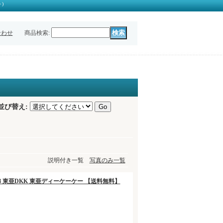
)
合わせ
商品検索
:
並び替え
:
説明付き一覧
写真のみ一覧
-158 東亜DKK 東亜ディーケーケー 【送料無料】