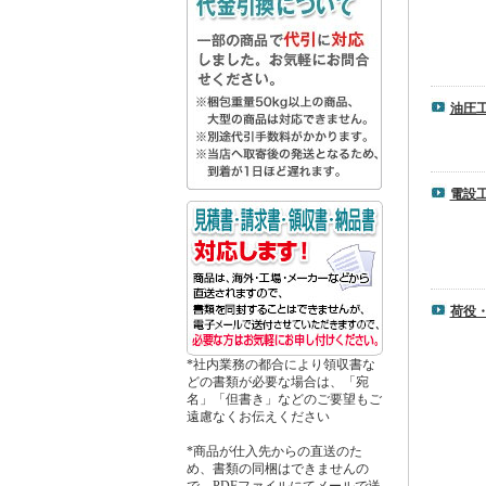
油圧
電設
荷役
*社内業務の都合により領収書な
どの書類が必要な場合は、「宛
名」「但書き」などのご要望もご
遠慮なくお伝えください
*商品が仕入先からの直送のた
め、書類の同梱はできませんの
で、PDFファイルにてメールで送