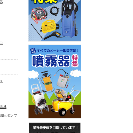
器
コ
ス
器具
減圧ポンプ