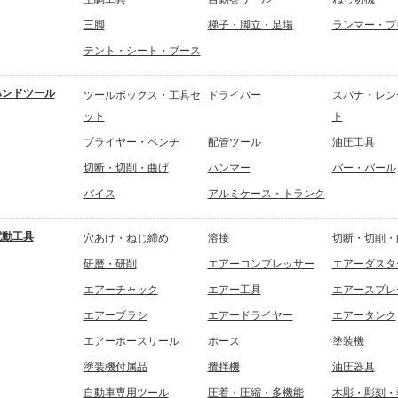
三脚
梯子・脚立・足場
ランマー・プ
テント・シート・ブース
ハンドツール
ツールボックス・工具セ
ドライバー
スパナ・レン
ット
ト
プライヤー・ペンチ
配管ツール
油圧工具
切断・切削・曲げ
ハンマー
バー・バール
バイス
アルミケース・トランク
電動工具
穴あけ・ねじ締め
溶接
切断・切削・
研磨・研削
エアーコンプレッサー
エアーダスタ
エアーチャック
エアー工具
エアースプレ
エアーブラシ
エアードライヤー
エアータンク
エアーホースリール
ホース
塗装機
塗装機付属品
攪拌機
油圧器具
自動車専用ツール
圧着・圧縮・多機能
木彫・彫刻・