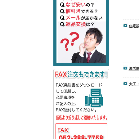
住宅
漁労
大工