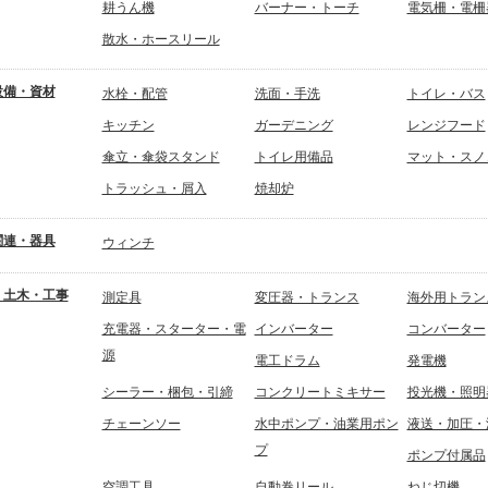
耕うん機
バーナー・トーチ
電気柵・電柵
散水・ホースリール
設備・資材
水栓・配管
洗面・手洗
トイレ・バス
キッチン
ガーデニング
レンジフード
傘立・傘袋スタンド
トイレ用備品
マット・スノ
トラッシュ・屑入
焼却炉
関連・器具
ウィンチ
・土木・工事
測定具
変圧器・トランス
海外用トラン
充電器・スターター・電
インバーター
コンバーター
源
電工ドラム
発電機
シーラー・梱包・引締
コンクリートミキサー
投光機・照明
チェーンソー
水中ポンプ・油業用ポン
液送・加圧・
プ
ポンプ付属品
空調工具
自動巻リール
ねじ切機