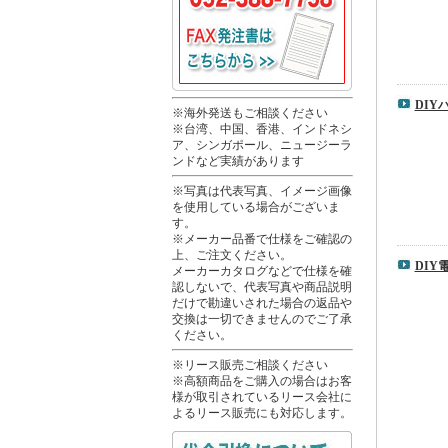
DIY
※海外発送もご相談ください
※台湾、中国、香港、インドネシ
ア、シンガポール、ニュージーラ
ンドなど実績があります
※写真は代表写真、イメージ画像
を使用している場合がございま
す。
※メーカー品番で仕様をご確認の
上、ご注文ください。
DIY
メーカーカタログなどで仕様を確
認しないで、代表写真や商品説明
だけで勘違いされた場合の返品や
交換は一切できませんのでご了承
ください。
※リース販売ご相談ください
※高額商品をご購入の場合はお客
様が取引されているリース会社に
よるリース販売にも対応します。