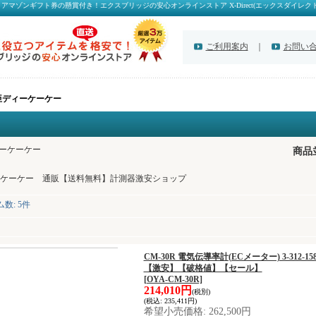
マゾンギフト券の懸賞付き！エクスブリッジの安心オンラインストア X-Direct(エックスダイレクト
ご利用案内
｜
お問い
亜ディーケーケー
ーケーケー
商品
ケーケー 通販【送料無料】計測器激安ショップ
ム数
:
5件
CM-30R 電気伝導率計(ECメーター) 3-312
【激安】【破格値】【セール】
[OYA-CM-30R]
214,010円
(税別)
(税込
:
235,411円)
希望小売価格
:
262,500円