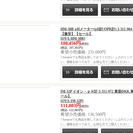
HM-30R pHメーター(pH計/OPR計) 3-31
【激安】【セール】
[OYA-HM-30R]
188,456円
(税別)
(税込
:
207,302円)
希望小売価格
:
231,000円
? Amazonでも商品を探してみてください →上のリン
い。価格を比べてみて、お得な方でご購入ください。
IM-32P イオン・ｐＨ計 3-311-972 東
ール】
[OYA-IM-32P]
111,803円
(税別)
(税込
:
122,983円)
希望小売価格
:
136,500円
? Amazonでも商品を探してみてください →上のリン
い。価格を比べてみて、お得な方でご購入ください。