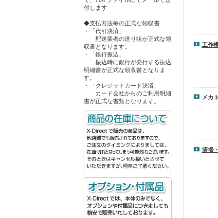
付します
◆支払方法毎の正式な領収書
・「代引決済」
配送業者の送り状が正式な領
工作
収書となります。
・「銀行振込」
振込時に銀行が発行する振込
明細書が正式な領収書となりま
す。
・「クレジットカード決済」
カード会社からのご利用明細
メカ
書が正式な書類となります。
清掃