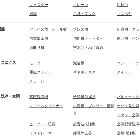
キャスター
クレーン
回転台
滑車
吊具・フック
コンベヤ
機械
フライス盤・ボール盤
プレス機
研磨機・グラ
放電加工機
切断機・カッター
曲げ機・ベン
面取り機
穴あけ・ねじ締め
トロニクス
モータ
減速機
コントローラ
電磁クラッチ
ギヤボックス
スイッチ
チェーン
・洗浄・空調
高圧洗浄機
洗浄機付属品
バキュームク
スチームクリーナー
集塵機・ブロワー・清掃
オゾン発生器
具
ファン・空調
ヒーター・暖房
超音波洗浄機
空調配管洗浄
ミストレーサ
静電除去器
空気清浄機