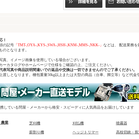
応！
頭の記号
「TMT-,OYA-,KYS-,SWA-,HSH-,KNM-,MMS-,NKK-」
などは、 配送業務
ものとなります。
写真、イメージ画像を使用している場合がございます。
ーカタログやホームページで仕様をご確認の上、ご注文ください。
代表写真や商品説明間違いでの返品や交換は一切できませんのでご了承ください。
上渡しとなります。梱包重量50kg以上または大型の商品（台車、脚立等）など代金
携している問屋・メーカーから格安・スピーディに人気商品をお届けしています
・農業
芝刈機
刈払機
噴霧器
薪割り機
ヘッジトリマー
高枝切鋏・剪