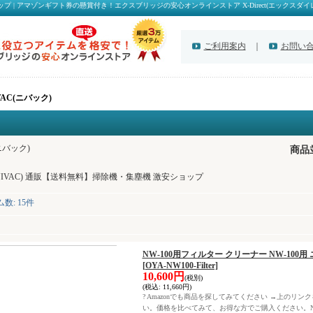
ップ | アマゾンギフト券の懸賞付き！エクスブリッジの安心オンラインストア X-Direct(エックスダイ
ご利用案内
｜
お問い
VAC(ニバック)
(ニバック)
商品
NIVAC) 通販【送料無料】掃除機・集塵機 激安ショップ
ム数
:
15件
NW-100用フィルター クリーナー NW-100用 
[OYA-NW100-Filter]
10,600円
(税別)
(税込
:
11,660円)
? Amazonでも商品を探してみてください →上のリン
い。価格を比べてみて、お得な方でご購入ください。NW