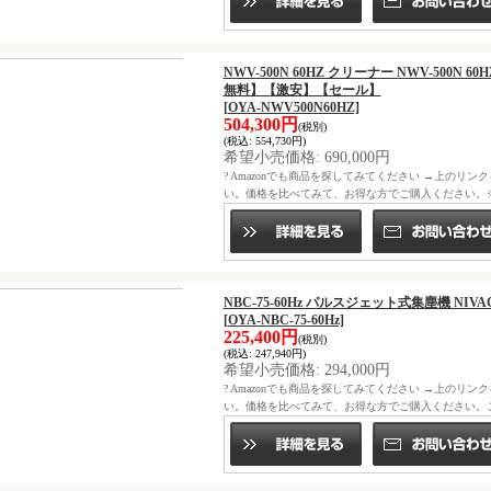
NWV-500N 60HZ クリーナー NWV-500N 60H
無料】【激安】【セール】
[OYA-NWV500N60HZ]
504,300円
(税別)
(税込
:
554,730円)
希望小売価格
:
690,000円
? Amazonでも商品を探してみてください →上のリン
い。価格を比べてみて、お得な方でご購入ください。※ニ
NBC-75-60Hz パルスジェット式集塵機 N
[OYA-NBC-75-60Hz]
225,400円
(税別)
(税込
:
247,940円)
希望小売価格
:
294,000円
? Amazonでも商品を探してみてください →上のリン
い。価格を比べてみて、お得な方でご購入ください。