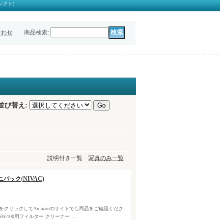
レクト)
合わせ
商品検索
:
並び替え
:
説明付き一覧
写真のみ一覧
ニバック(NIVAC)
クをクリックしてAmazonのサイトでも商品をご確認くださ
-100用フィルター クリーナー …