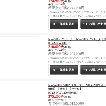
174,900円
(税別)
(税込
:
192,390円)
希望小売価格
:
245,000円
? Amazonでも商品を探してみてください →上のリン
い。価格を比べてみて、お得な方でご購入ください。※ニ
NW-308R クリーナー NW-308R ニバック
[OYA-NW308R]
210,400円
(税別)
(税込
:
231,440円)
希望小売価格
:
295,000円
? Amazonでも商品を探してみてください →上のリン
い。価格を比べてみて、お得な方でご購入ください。※ニ
NWV-200N 50HZ クリーナー NWV-200N 50H
無料】【激安】【セール】
[OYA-NWV200N50HZ]
375,200円
(税別)
(税込
:
412,720円)
希望小売価格
:
513,000円