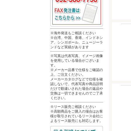
※海外発送もご相談ください
※台湾、中国、香港、インドネシ
ア、シンガポール、ニュージーラ
ンドなど実績があります
※写真は代表写真、イメージ画像
を使用している場合がございま
す。
※メーカー品番で仕様をご確認の
上、ご注文ください。
メーカーカタログなどで仕様を確
認しないで、代表写真や商品説明
だけで勘違いされた場合の返品や
交換は一切できませんのでご了承
ください。
※リース販売ご相談ください
※高額商品をご購入の場合はお客
様が取引されているリース会社に
よるリース販売にも対応します。