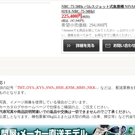
NBC-75-50Hz パルスジェット式集塵機 N
[OYA-NBC-75-50Hz]
225,400円
(税別)
(税込
:
247,940円)
希望小売価格
:
294,000円
? Amazonでも商品を探してみてください →上のリン
い。価格を比べてみて、お得な方でご購入ください。
応！
頭の記号
「TMT-,OYA-,KYS-,SWA-,HSH-,KNM-,MMS-,NKK-」
などは、 配送業務
ものとなります。
写真、イメージ画像を使用している場合がございます。
ーカタログやホームページで仕様をご確認の上、ご注文ください。
代表写真や商品説明間違いでの返品や交換は一切できませんのでご了承ください。
上渡しとなります。梱包重量50kg以上または大型の商品（台車、脚立等）など代金