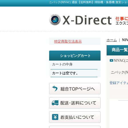
ニバック(NIVAC) 通販【送料無料】掃除機・集塵機 激安ショ
ホーム
｜
NI
特定商取引法表示
商品一覧
ショッピングカート
NIVAC
カートの中身
ニバック(
カートは空です。
登録アイテ