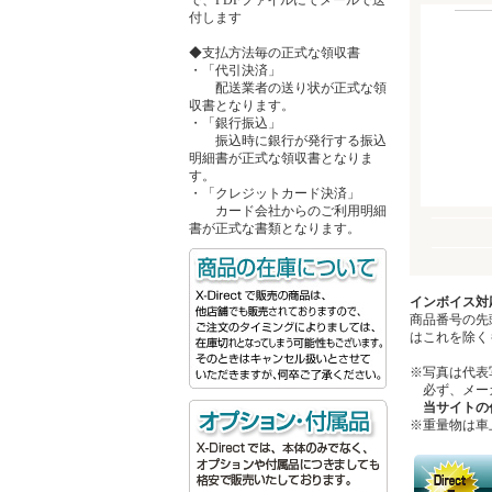
付します
◆支払方法毎の正式な領収書
・「代引決済」
配送業者の送り状が正式な領
収書となります。
・「銀行振込」
振込時に銀行が発行する振込
明細書が正式な領収書となりま
す。
・「クレジットカード決済」
カード会社からのご利用明細
書が正式な書類となります。
インボイス対
商品番号の先
はこれを除く
※写真は代表
必ず、メーカ
当サイトの
※重量物は車