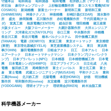
守随本店
昭和商会
昭和測器
昭和電機
松井鉄工所（マツイ）
松
村石油
象印チェンブロック
上杉輸送機製作所
新コスモス電機(NEW
COSMOS)
新潟精機
新富士バーナー
新明和工業
新明和工業
(SHINMEIWA)
神港テクノス
神港精機
杉崎計器(CEDAR)
清水製作
所
盛光
静岡製機
石川製作所
赤松電機製作所
千代田通商(チヨ
ダ)
宣真工業
相原電機(CENTER)
総合計装
増田精機
蔵王産業
大阪タイユー
大阪フローメーター
大菱計器製作所
大洋エンジニア
リング
大洋液化ガス(TAIYOLPG)
谷口工業
中央製作所
仲精機
長谷川工業
長谷川電機
椿本バルクシステム
田中衡機工業所
(TANAKA)
電菱（DENRYO)
東栄工業
東京オートマック
東京精密
(東密)
東京理化器械(EYELA)
東芝産業機器システム
東日
東浜商
事(TOHIN)
藤田電機製作所
日軽金アクト
日工
日本アルミ
日本
エアーテック
日本オートマチックマシン
日本クランプ(ジャパンクラ
ンプ)
日本プラパレット(NPC)
日本精器
日本精密機械工作
日本電
興
日本電産シンポ(SHIMPO)
日立アプライアンス
日立化成
八光
電機
飯田鉄工所
尾崎製作所
富士インパルス
富士元工業
富士
倉
富士電機
武蔵エンジニアリング(MUSASHI)
平和テクニカ
豊和
工業(Howa)
北川鉄工所
北陽電機
本宏(HONKO)
妙徳
明治機械
製作所
明和製作所(meiwa)
友定建機
淀川電機製作所
(YODOGAWA)
理研オプテック
理研商会(RIKEN)
鈴木油脂工業
科学機器メーカー