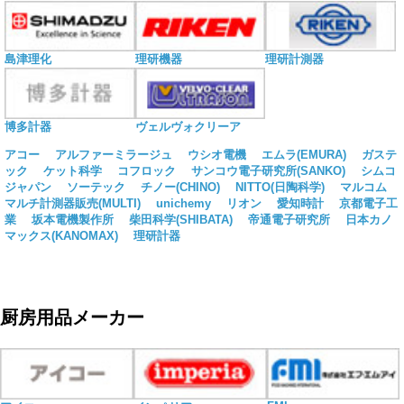
島津理化
理研機器
理研計測器
博多計器
ヴェルヴォクリーア
アコー
アルファーミラージュ
ウシオ電機
エムラ(EMURA)
ガステ
ック
ケット科学
コフロック
サンコウ電子研究所(SANKO)
シムコ
ジャパン
ソーテック
チノー(CHINO)
NITTO(日陶科学)
マルコム
マルチ計測器販売(MULTI)
unichemy
リオン
愛知時計
京都電子工
業
坂本電機製作所
柴田科学(SHIBATA)
帝通電子研究所
日本カノ
マックス(KANOMAX)
理研計器
厨房用品メーカー