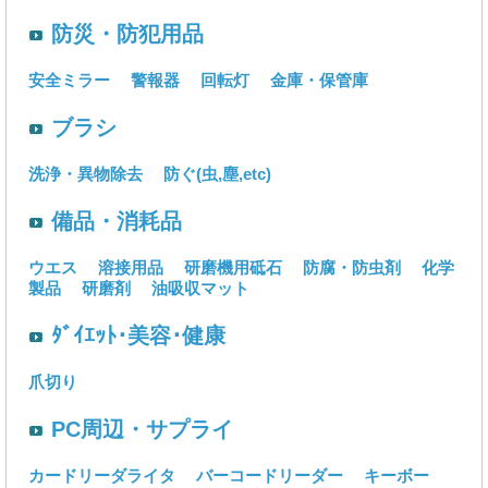
防災・防犯用品
安全ミラー
警報器
回転灯
金庫・保管庫
ブラシ
洗浄・異物除去
防ぐ(虫,塵,etc)
備品・消耗品
ウエス
溶接用品
研磨機用砥石
防腐・防虫剤
化学
製品
研磨剤
油吸収マット
ﾀﾞｲｴｯﾄ･美容･健康
爪切り
PC周辺・サプライ
カードリーダライタ
バーコードリーダー
キーボー