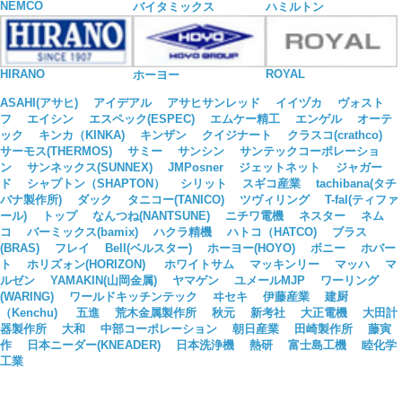
NEMCO
バイタミックス
ハミルトン
HIRANO
ROYAL
ホーヨー
ASAHI(アサヒ)
アイデアル
アサヒサンレッド
イイヅカ
ヴォスト
フ
エイシン
エスペック(ESPEC)
エムケー精工
エンゲル
オーテ
ック
キンカ（KINKA)
キンザン
クイジナート
クラスコ(crathco)
サーモス(THERMOS)
サミー
サンシン
サンテックコーポレーショ
ン
サンネックス(SUNNEX)
JMPosner
ジェットネット
ジャガー
ド
シャプトン（SHAPTON）
シリット
スギコ産業
tachibana(タチ
バナ製作所)
ダック
タニコー(TANICO)
ツヴィリング
T-fal(ティファ
ール)
トップ
なんつね(NANTSUNE)
ニチワ電機
ネスター
ネム
コ
バーミックス(bamix)
ハクラ精機
ハトコ（HATCO)
ブラス
(BRAS)
フレイ
Bell(ベルスター)
ホーヨー(HOYO)
ボニー
ホバー
ト
ホリズォン(HORIZON)
ホワイトサム
マッキンリー
マッハ
マ
ルゼン
YAMAKIN(山岡金属)
ヤマゲン
ユメールMJP
ワーリング
(WARING)
ワールドキッチンテック
ヰセキ
伊藤産業
建厨
（Kenchu)
五進
荒木金属製作所
秋元
新考社
大正電機
大田計
器製作所
大和
中部コーポレーション
朝日産業
田崎製作所
藤寅
作
日本ニーダー(KNEADER)
日本洗浄機
熱研
富士島工機
睦化学
工業