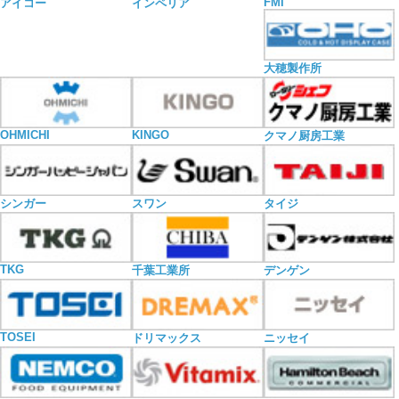
FMI
アイコー
インペリア
大穂製作所
OHMICHI
KINGO
クマノ厨房工業
シンガー
スワン
タイジ
TKG
千葉工業所
デンゲン
TOSEI
ドリマックス
ニッセイ