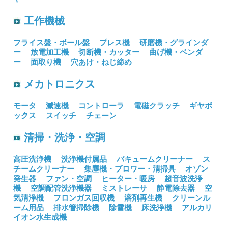
工作機械
フライス盤・ボール盤
プレス機
研磨機・グラインダ
ー
放電加工機
切断機・カッター
曲げ機・ベンダ
ー
面取り機
穴あけ・ねじ締め
メカトロニクス
モータ
減速機
コントローラ
電磁クラッチ
ギヤボ
ックス
スイッチ
チェーン
清掃・洗浄・空調
高圧洗浄機
洗浄機付属品
バキュームクリーナー
ス
チームクリーナー
集塵機・ブロワー・清掃具
オゾン
発生器
ファン・空調
ヒーター・暖房
超音波洗浄
機
空調配管洗浄機器
ミストレーサ
静電除去器
空
気清浄機
フロンガス回収機
溶剤再生機
クリーンル
ーム用品
排水管掃除機
除雪機
床洗浄機
アルカリ
イオン水生成機