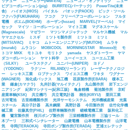
ッチュー
ニューエラー(New-Era)
ニューコン・オプティック
ニュー
ピグコーポレーション(pig)
BURRTEC(バーテック)
PowerTite(未来
舎)
ハイオス(HIOS)
バイタル
パオック(PAOCK)
ビック・ツール
フクハラ(FUKUHARA)
フコク
フリーベアコーポレーション
フルタ
電機
ボエム(BOEHM)
ホーザン(hozan)
MARVEL(マーベル)
マイ
セック
マイツ・コーポレーション
マイト工業
マグネスケール
(Magnescale)
マゼラー
マツシマメジャテック
マルヤス機械
マル
ヤマエクセル
ミスギ
ミツトモ製作所
ミツトヨ
ミツミ
(MITSUVAC)
ミヤコ
ムトーエンジニアリング(MUTOH)
ムラキ
(muraki)
ムラコシ
MOBICOOL
MORNINGSTAR
Movexx社
モ
トコマ MKK
モトユキ
モリトク
yamada
ヤスダトーラー
ヤマ
ダコーポレーション
ヤマト科学
ユーイーエス
ユーエム工業
（SILKY）
ユーラステクノ
ユニパー(UNIPER)
ヨドノ
（YODONO）
ラクソー
RILAND(リーランド)
レーザーテクノロジ
ー
レッキス工業
ロブテックス
ワイエス工機
ワキタ
ワグナー
(WAGNER)
旭化成パックス
旭工機
荏原製作所(EBARA)
榎本工
業
鎌倉(カマクラ)
丸井計器(マルイテクノ)
丸山製作所
岩下エンジ
ニアリング
紀和マシナリー(紀和工販)
亀倉精機
菊池製作所
京町
産業車輌(KSK)
共立機巧
共立電気計器
桐生(KIRYU)
栗田工業
古河電池
古里精機製作所
光洋サーモシステム
光洋機械産業
光葉
スチール
高分子計器
高木鋼業
高野計器
今田製作所
佐竹化学機
械工業
佐藤真空(PHIL)
佐野車輛製作所
嵯峨電機工業
阪和化工
機
鷺宮製作所
桜川ポンプ製作所
三栄精機製作所
三協リール
三
木プーリ
三和式ベンチレーター
山菱電機
山本電機製作所
山洋電
気
寺岡(TERAOKA)
寺田ポンプ製作所(TERADA)
芝浦エレテック