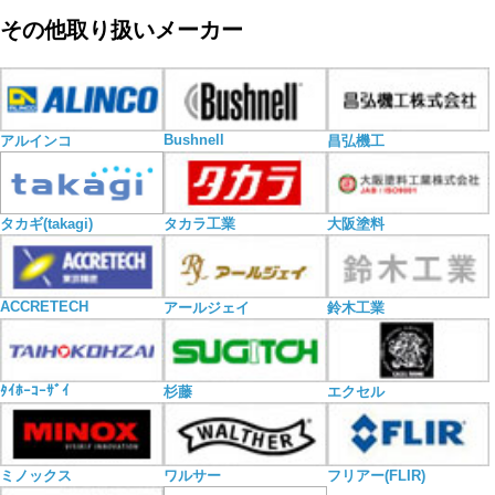
その他取り扱いメーカー
Bushnell
アルインコ
昌弘機工
タカギ(takagi)
タカラ工業
大阪塗料
ACCRETECH
アールジェイ
鈴木工業
ﾀｲﾎｰｺｰｻﾞｲ
杉藤
エクセル
ミノックス
ワルサー
フリアー(FLIR)