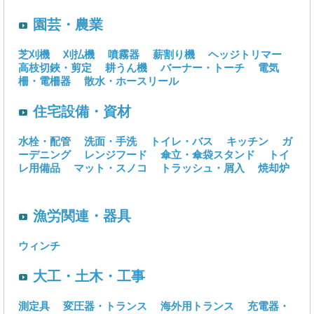
園芸・農業
芝刈機
刈払機
噴霧器
薪割り機
ヘッジトリマー
高枝切鋏・剪定
耕うん機
バーナー・トーチ
電気
柵・電柵器
散水・ホースリール
住宅設備・資材
水栓・配管
洗面・手洗
トイレ・バス
キッチン
ガ
ーデニング
レンジフード
傘立・傘袋スタンド
トイ
レ用備品
マット・スノコ
トラッシュ・屑入
焼却炉
漁労関連・器具
ウィンチ
大工・土木・工事
測定具
変圧器・トランス
海外用トランス
充電器・