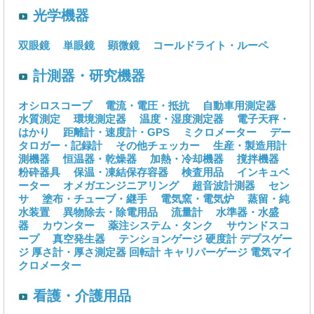
光学機器
双眼鏡
単眼鏡
顕微鏡
コールドライト・ルーペ
計測器・研究機器
オシロスコープ
電流・電圧・抵抗
自動車用測定器
水質測定
環境測定器
温度・湿度測定器
電子天秤・
はかり
距離計・速度計・GPS
ミクロメーター
デー
タロガー・記録計
その他チェッカー
生産・製造用計
測機器
恒温器・乾燥器
加熱・冷却機器
撹拌機器
粉砕器具
保温・凍結保存容器
検査用品
インキュベ
ーター
オメガエンジニアリング
超音波計測器
セン
サ
塗布・チューブ・継手
電気窯・電気炉
蒸留・純
水装置
異物除去・除電用品
流量計
水準器・水盛
器
カウンター
薬注システム・タンク
サウンドスコ
ープ
真空発生器
テンションゲージ
硬度計
デプスゲー
ジ
厚さ計・厚さ測定器
回転計
キャリパーゲージ
電気マイ
クロメーター
看護・介護用品