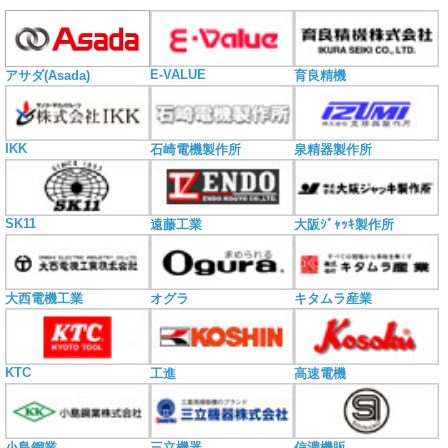
E-VALUE
アサダ(Asada)
育良精機
IKK
石崎電機製作所
泉精器製作所
SK11
遠藤工業
大阪ｼﾞｬｯｷ製作所
大西電機工業
オグラ
キタムラ産業
KTC
工進
高速電機
小島鋼業
三立機器
信濃機販