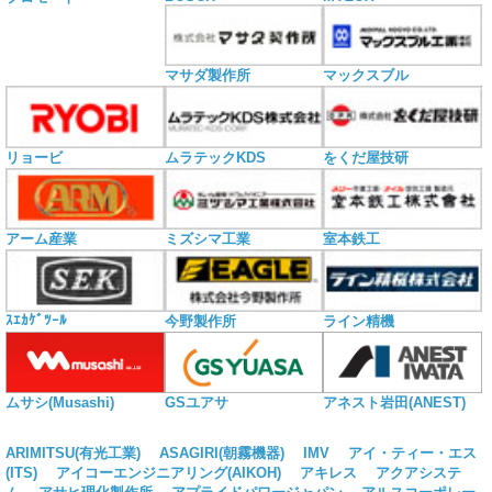
マサダ製作所
マックスブル
リョービ
ムラテックKDS
をくだ屋技研
アーム産業
ミズシマ工業
室本鉄工
ｽｴｶｹﾞﾂｰﾙ
今野製作所
ライン精機
ムサシ(Musashi)
GSユアサ
アネスト岩田(ANEST)
ARIMITSU(有光工業)
ASAGIRI(朝霧機器)
IMV
アイ・ティー・エス
(ITS)
アイコーエンジニアリング(AIKOH)
アキレス
アクアシステ