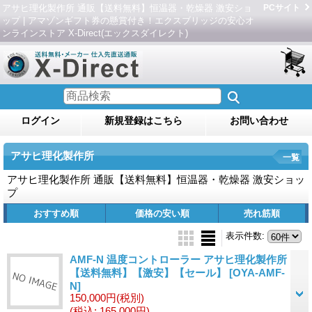
アサヒ理化製作所 通販【送料無料】恒温器・乾燥器 激安ショ
PCサイト
ップ | アマゾンギフト券の懸賞付き！エクスブリッジの安心オ
ンラインストア X-Direct(エックスダイレクト)
ログイン
新規登録はこちら
お問い合わせ
アサヒ理化製作所
一覧
アサヒ理化製作所 通販【送料無料】恒温器・乾燥器 激安ショッ
プ
おすすめ順
価格の安い順
売れ筋順
表示件数
:
AMF-N 温度コントローラー アサヒ理化製作所
【送料無料】【激安】【セール】
[OYA-AMF-
N]
150,000円
(税別)
(税込
:
165,000円)