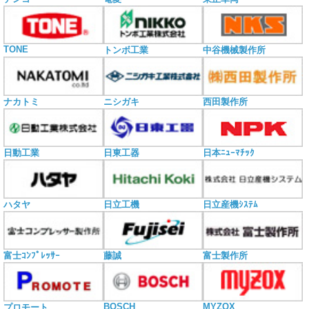
TONE
トンボ工業
中谷機械製作所
ナカトミ
ニシガキ
西田製作所
日動工業
日東工器
日本ﾆｭｰﾏﾁｯｸ
ハタヤ
日立工機
日立産機ｼｽﾃﾑ
富士ｺﾝﾌﾟﾚｯｻｰ
藤誠
富士製作所
BOSCH
MYZOX
プロモート