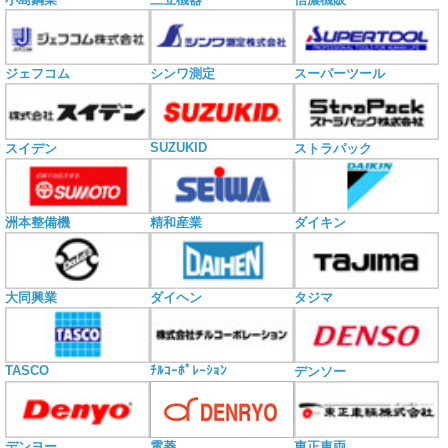
ジェフコム
シンワ測定
スーパーツール
SUZUKID
スイデン
ストラパック
洲本整備機
精和産業
ダイキン
大同興業
ダイヘン
タジマ
TASCO
ﾁﾙｺｰﾎﾟﾚｰｼｮﾝ
デンソー
電菱
デンヨー
東正車両