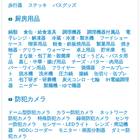
歩行器
ステッキ
バスグッズ
厨房用品
鍋類
食缶・給食道具
調理機器
調理機器付属品
電
子レンジ・解凍器
冷蔵・冷凍・製氷機
フードショー
ケース
喫茶用品
軽食・鉄板焼用品
製菓用品
焼き
物器・グリラー
ウォーマー
卓上用品
貯米庫
包
丁
まな板・包丁差・殺菌庫
そば・うどん・パスタ用
品
蒸し・中華・揚げ用品
チーズ・バター・肉用品
バー・ワイン用品
フライヤー
酒燗器
クールプレー
ト
脱水機
洗米機
圧力鍋
揚鍋
缶切り・缶プレ
ス
包丁研ぎ・研磨機
炭火コンロ・七輪
IH電磁調理
器
ニーダー
製麺機・ゆで麺器
防犯カメラ
ドーム型防犯カメラ
カラー防犯カメラ
ネットワーク
防犯カメラ
特殊防犯カメラ
録画防犯カメラ
センサ
ー防犯カメラ
センサー・LEDライト
レンズ・周辺機
器
HDDレコーダー
モニター・画面分割器
ダミー防
犯カメラ