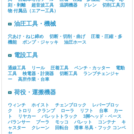
刻・剥離
超音波工具
温調機器
ドレン
切削工具刃
物
付属品（エアー工具）
油圧工具・機械
穴あけ・ねじ締め
切断・切削・曲げ
圧着・圧縮・多
機能
ポンプ・ジャッキ
油圧ホース
電設工具
通線工具
リール
圧着工具
ペンチ・カッター
電動
工具
検電器・計測器
切断工具
ランプチェンジャ
ー
高所作業・台車
荷役・運搬機器
ウィンチ
ホイスト
チェンブロック
レバーブロッ
ク
トロリ
クランプ
ローラ
リフト
台車
カー
ト
リヤカー
パレットトラック
3脚ヘッド・ベース
バランサー
プーラ
モッコ
パレット
コンテナ
キ
ャスター
クレーン
回転台
滑車
吊具・フック
コンベ
ヤ