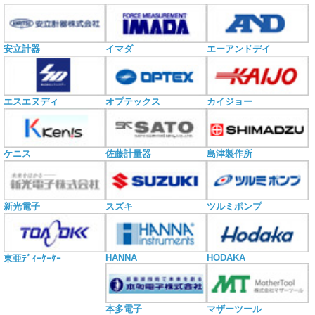
安立計器
イマダ
エーアンドデイ
エスエヌディ
オプテックス
カイジョー
ケニス
佐藤計量器
島津製作所
新光電子
スズキ
ツルミポンプ
HANNA
HODAKA
東亜ﾃﾞｨｰｹｰｹｰ
本多電子
マザーツール