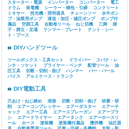
スターター・電源
インバーター
コンバーター
電工
ドラム
発電機
シーラー・梱包・引締
コンクリート
ミキサー
投光機・照明器具
チェーンソー
水中ポン
プ・油業用ポンプ
液送・加圧・減圧ポンプ
ポンプ付
属品
空調工具
自動巻リール
ねじ切機
三脚
梯
子・脚立・足場
ランマー・プレート
テント・シー
ト・ブース
DIYハンドツール
ツールボックス・工具セット
ドライバー
スパナ・レ
ンチ・ソケット
プライヤー・ペンチ
配管ツール
油
圧工具
切断・切削・曲げ
ハンマー
バー・バール
バイス
アルミケース・トランク
DIY電動工具
穴あけ・ねじ締め
溶接
切断・切削・曲げ
研磨・研
削
エアーコンプレッサー
エアーダスター
エアーチ
ャック
エアー工具
エアースプレーガン
エアーブラ
シ
エアードライヤー
エアータンク
エアーホースリ
ール
ホース
塗装機
塗装機付属品
攪拌機
油圧器
具
自動車専用ツール
圧着・圧縮・多機能
木彫・彫