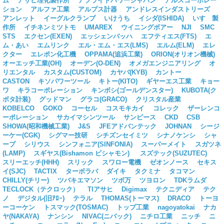
ム
アサヒ理化製作所
アプライドパワージャパン
アルスコーポレー
ション
アルファ工業
アルプス計器
アンドレスインダストリーズ
アンレット
イーグルクランプ
いけうち
イシダ(ISHIDA)
いすゞ製
作所
イチネンミツトモ
UMAREX
ウイニングボアー
NJI
SMC
STS
エクセン(EXEN)
エッシェンバッハ
エフティエス(FTS)
エ
ム・あい
エムリンク
エル・エム・エス(LMS)
エルム(ELM)
エレ
クター
エレポン化工機
OPPAMA(追浜工業)
ORION(オリオン機械)
オーエッチ工業(OH)
オーデン(O-DEN)
オメガエンジニアリング
オ
リエンタル
カスタム(CUSTOM)
カヤバ(KYB)
カントー
CASTON
キソパワーツール
キトー(KITO)
ギヤーエス工業
キョー
ワ
キラコーポレーション
キンボシ(ゴールデンスター)
KUBOTA(ク
ボタ計装)
グッドマン
グラコ(GRACO)
クリスタル産業
KOBELCO
GOKO
コーセル
コスモキカイ
コレック
ザーレンコ
ーポレーション
サカイマシンツール
サンピース
CKD
CSB
SHOWA(昭和機械工業)
J&S
JFEアドバンテック
JOHNAN
シージ
ーケー(CGK)
シグマー技研
シチズンセイミツ
シナノケンシ
シャ
ープ
シリウス
シンフォニア(SINFONIA)
スーパーメイト
スガツネ
(LAMP)
スギヤス(Bishamon ビシャモン)
スズテック(SUZUTEC)
スリーエッチ(HHH)
スリック
スワロー電機
ゼオンノース
セキス
イ(SJC)
TACTIX
ターボラバ
ダイキ
タクミナ
タコマン
CHILLY(チリー)
ツバキエマソン
ツボ万
ツヨロン
TDKラムダ
TECLOCK（テクロック）
TIアサヒ
Digimax
テクニディア
テク
ノ
デジタル(旧ｱﾛｰ)
テラル
THOMAS(トーマス)
DRACO
トーヨ
ーコーケン
トスマック(TOSMAC)
トップ工業
nagoyatokai
ナカ
ヤ(NAKAYA)
ナンシン
NIVAC(ニバック)
ニチロ工業
ニッチ
ニ