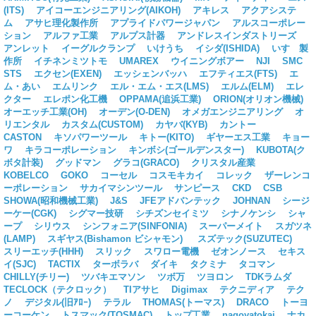
(ITS)
アイコーエンジニアリング(AIKOH)
アキレス
アクアシステ
ム
アサヒ理化製作所
アプライドパワージャパン
アルスコーポレー
ション
アルファ工業
アルプス計器
アンドレスインダストリーズ
アンレット
イーグルクランプ
いけうち
イシダ(ISHIDA)
いすゞ製
作所
イチネンミツトモ
UMAREX
ウイニングボアー
NJI
SMC
STS
エクセン(EXEN)
エッシェンバッハ
エフティエス(FTS)
エ
ム・あい
エムリンク
エル・エム・エス(LMS)
エルム(ELM)
エレ
クター
エレポン化工機
OPPAMA(追浜工業)
ORION(オリオン機械)
オーエッチ工業(OH)
オーデン(O-DEN)
オメガエンジニアリング
オ
リエンタル
カスタム(CUSTOM)
カヤバ(KYB)
カントー
CASTON
キソパワーツール
キトー(KITO)
ギヤーエス工業
キョー
ワ
キラコーポレーション
キンボシ(ゴールデンスター)
KUBOTA(ク
ボタ計装)
グッドマン
グラコ(GRACO)
クリスタル産業
KOBELCO
GOKO
コーセル
コスモキカイ
コレック
ザーレンコ
ーポレーション
サカイマシンツール
サンピース
CKD
CSB
SHOWA(昭和機械工業)
J&S
JFEアドバンテック
JOHNAN
シージ
ーケー(CGK)
シグマー技研
シチズンセイミツ
シナノケンシ
シャ
ープ
シリウス
シンフォニア(SINFONIA)
スーパーメイト
スガツネ
(LAMP)
スギヤス(Bishamon ビシャモン)
スズテック(SUZUTEC)
スリーエッチ(HHH)
スリック
スワロー電機
ゼオンノース
セキス
イ(SJC)
TACTIX
ターボラバ
ダイキ
タクミナ
タコマン
CHILLY(チリー)
ツバキエマソン
ツボ万
ツヨロン
TDKラムダ
TECLOCK（テクロック）
TIアサヒ
Digimax
テクニディア
テク
ノ
デジタル(旧ｱﾛｰ)
テラル
THOMAS(トーマス)
DRACO
トーヨ
ーコーケン
トスマック(TOSMAC)
トップ工業
nagoyatokai
ナカ