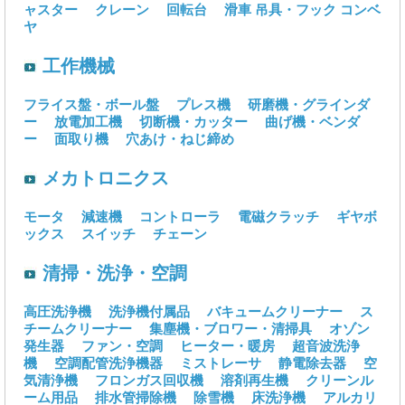
ャスター
クレーン
回転台
滑車
吊具・フック
コンベ
ヤ
工作機械
フライス盤・ボール盤
プレス機
研磨機・グラインダ
ー
放電加工機
切断機・カッター
曲げ機・ベンダ
ー
面取り機
穴あけ・ねじ締め
メカトロニクス
モータ
減速機
コントローラ
電磁クラッチ
ギヤボ
ックス
スイッチ
チェーン
清掃・洗浄・空調
高圧洗浄機
洗浄機付属品
バキュームクリーナー
ス
チームクリーナー
集塵機・ブロワー・清掃具
オゾン
発生器
ファン・空調
ヒーター・暖房
超音波洗浄
機
空調配管洗浄機器
ミストレーサ
静電除去器
空
気清浄機
フロンガス回収機
溶剤再生機
クリーンル
ーム用品
排水管掃除機
除雪機
床洗浄機
アルカリ