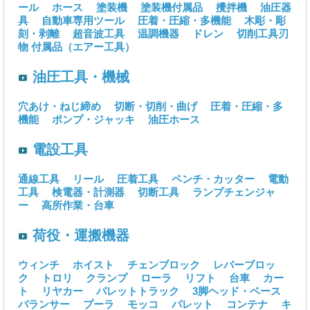
ール
ホース
塗装機
塗装機付属品
攪拌機
油圧器
具
自動車専用ツール
圧着・圧縮・多機能
木彫・彫
刻・剥離
超音波工具
温調機器
ドレン
切削工具刃
物
付属品（エアー工具）
油圧工具・機械
穴あけ・ねじ締め
切断・切削・曲げ
圧着・圧縮・多
機能
ポンプ・ジャッキ
油圧ホース
電設工具
通線工具
リール
圧着工具
ペンチ・カッター
電動
工具
検電器・計測器
切断工具
ランプチェンジャ
ー
高所作業・台車
荷役・運搬機器
ウィンチ
ホイスト
チェンブロック
レバーブロッ
ク
トロリ
クランプ
ローラ
リフト
台車
カー
ト
リヤカー
パレットトラック
3脚ヘッド・ベース
バランサー
プーラ
モッコ
パレット
コンテナ
キ