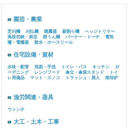
園芸・農業
芝刈機
刈払機
噴霧器
薪割り機
ヘッジトリマー
高枝切鋏・剪定
耕うん機
バーナー・トーチ
電気
柵・電柵器
散水・ホースリール
住宅設備・資材
水栓・配管
洗面・手洗
トイレ・バス
キッチン
ガ
ーデニング
レンジフード
傘立・傘袋スタンド
トイ
レ用備品
マット・スノコ
トラッシュ・屑入
焼却炉
漁労関連・器具
ウィンチ
大工・土木・工事