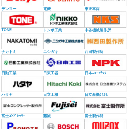
電菱
デンヨー
東正車両
TONE
トンボ工業
中谷機械製作所
ナカトミ
ニシガキ
西田製作所
日動工業
日東工器
日本ﾆｭｰﾏﾁｯｸ
ハタヤ
日立工機
日立産機ｼｽﾃﾑ
富士ｺﾝﾌﾟﾚｯｻｰ
藤誠
富士製作所