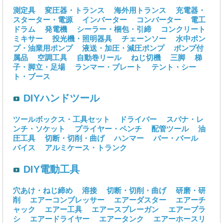
測定具
変圧器・トランス
海外用トランス
充電器・
スターター・電源
インバーター
コンバーター
電工
ドラム
発電機
シーラー・梱包・引締
コンクリート
ミキサー
投光機・照明器具
チェーンソー
水中ポン
プ・油業用ポンプ
液送・加圧・減圧ポンプ
ポンプ付
属品
空調工具
自動巻リール
ねじ切機
三脚
梯
子・脚立・足場
ランマー・プレート
テント・シー
ト・ブース
DIYハンドツール
ツールボックス・工具セット
ドライバー
スパナ・レ
ンチ・ソケット
プライヤー・ペンチ
配管ツール
油
圧工具
切断・切削・曲げ
ハンマー
バー・バール
バイス
アルミケース・トランク
DIY電動工具
穴あけ・ねじ締め
溶接
切断・切削・曲げ
研磨・研
削
エアーコンプレッサー
エアーダスター
エアーチ
ャック
エアー工具
エアースプレーガン
エアーブラ
シ
エアードライヤー
エアータンク
エアーホースリ