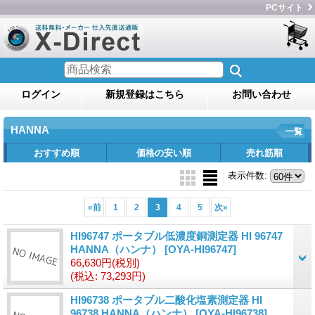
PCサイト
ログイン
新規登録はこちら
お問い合わせ
HANNA
一覧
おすすめ順
価格の安い順
売れ筋順
表示件数
:
«
前
1
2
3
4
5
次
»
HI96747 ポータブル低濃度銅測定器 HI 96747
HANNA（ハンナ）
[OYA-HI96747]
66,630円
(税別)
(税込
:
73,293円)
HI96738 ポータブル二酸化塩素測定器 HI
96738 HANNA（ハンナ）
[OYA-HI96738]