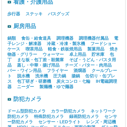
看護・介護用品
歩行器
ステッキ
バスグッズ
厨房用品
鍋類
食缶・給食道具
調理機器
調理機器付属品
電
子レンジ・解凍器
冷蔵・冷凍・製氷機
フードショー
ケース
喫茶用品
軽食・鉄板焼用品
製菓用品
焼き
物器・グリラー
ウォーマー
卓上用品
貯米庫
包
丁
まな板・包丁差・殺菌庫
そば・うどん・パスタ用
品
蒸し・中華・揚げ用品
チーズ・バター・肉用品
バー・ワイン用品
フライヤー
酒燗器
クールプレー
ト
脱水機
洗米機
圧力鍋
揚鍋
缶切り・缶プレ
ス
包丁研ぎ・研磨機
炭火コンロ・七輪
IH電磁調理
器
ニーダー
製麺機・ゆで麺器
防犯カメラ
ドーム型防犯カメラ
カラー防犯カメラ
ネットワーク
防犯カメラ
特殊防犯カメラ
録画防犯カメラ
センサ
ー防犯カメラ
センサー・LEDライト
レンズ・周辺機