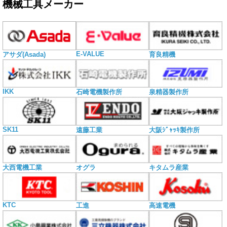
機械工具メーカー
E-VALUE
アサダ(Asada)
育良精機
IKK
石崎電機製作所
泉精器製作所
SK11
遠藤工業
大阪ｼﾞｬｯｷ製作所
大西電機工業
オグラ
キタムラ産業
KTC
工進
高速電機