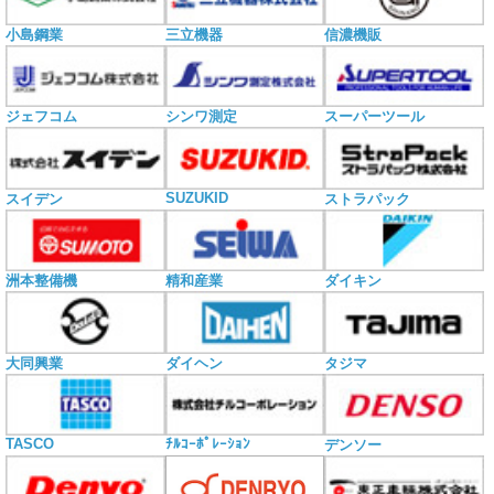
小島鋼業
三立機器
信濃機販
ジェフコム
シンワ測定
スーパーツール
SUZUKID
スイデン
ストラパック
洲本整備機
精和産業
ダイキン
大同興業
ダイヘン
タジマ
TASCO
ﾁﾙｺｰﾎﾟﾚｰｼｮﾝ
デンソー