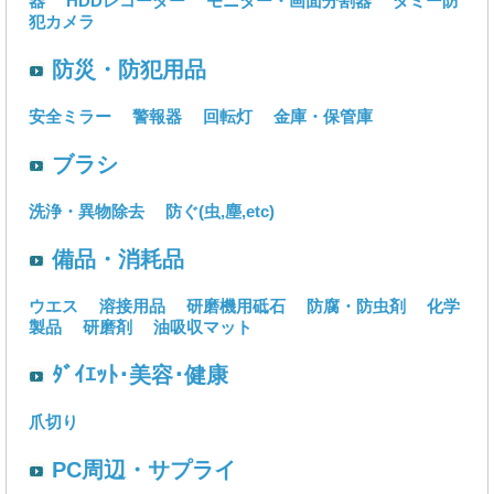
器
HDDレコーダー
モニター・画面分割器
ダミー防
犯カメラ
防災・防犯用品
安全ミラー
警報器
回転灯
金庫・保管庫
ブラシ
洗浄・異物除去
防ぐ(虫,塵,etc)
備品・消耗品
ウエス
溶接用品
研磨機用砥石
防腐・防虫剤
化学
製品
研磨剤
油吸収マット
ﾀﾞｲｴｯﾄ･美容･健康
爪切り
PC周辺・サプライ