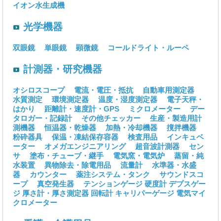
イオン水生成機
光学機器
双眼鏡
単眼鏡
顕微鏡
コールドライト・ルーペ
計測器・研究機器
オシロスコープ
電流・電圧・抵抗
自動車用測定器
水質測定
環境測定器
温度・湿度測定器
電子天秤・
はかり
距離計・速度計・GPS
ミクロメーター
デー
タロガー・記録計
その他チェッカー
生産・製造用計
測機器
恒温器・乾燥器
加熱・冷却機器
撹拌機器
粉砕器具
保温・凍結保存容器
検査用品
インキュベ
ーター
オメガエンジニアリング
超音波計測器
セン
サ
塗布・チューブ・継手
電気窯・電気炉
蒸留・純
水装置
異物除去・除電用品
流量計
水準器・水盛
器
カウンター
薬注システム・タンク
サウンドスコ
ープ
真空発生器
テンションゲージ
硬度計
デプスゲー
ジ
厚さ計・厚さ測定器
回転計
キャリパーゲージ
電気マイ
クロメーター