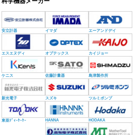
科学機器メーカー
安立計器
イマダ
エーアンドデイ
エスエヌディ
オプテックス
カイジョー
ケニス
佐藤計量器
島津製作所
新光電子
スズキ
ツルミポンプ
HANNA
HODAKA
東亜ﾃﾞｨｰｹｰｹｰ