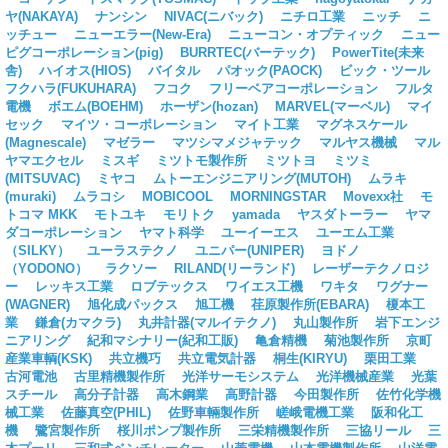
ヤ(NAKAYA)
ナンシン
NIVAC(ニバック)
ニチロ工業
ニッチ
ニ
ッチュー
ニューエラー(New-Era)
ニューコン・オプティック
ニュー
ピグコーポレーション(pig)
BURRTEC(バーテック)
PowerTite(未来
舎)
ハイオス(HIOS)
バイタル
パオック(PAOCK)
ビック・ツール
フクハラ(FUKUHARA)
フコク
フリーベアコーポレーション
フルタ
電機
ボエム(BOEHM)
ホーザン(hozan)
MARVEL(マーベル)
マイ
セック
マイツ・コーポレーション
マイト工業
マグネスケール
(Magnescale)
マゼラー
マツシマメジャテック
マルヤス機械
マル
ヤマエクセル
ミスギ
ミツトモ製作所
ミツトヨ
ミツミ
(MITSUVAC)
ミヤコ
ムトーエンジニアリング(MUTOH)
ムラキ
(muraki)
ムラコシ
MOBICOOL
MORNINGSTAR
Movexx社
モ
トコマ MKK
モトユキ
モリトク
yamada
ヤスダトーラー
ヤマ
ダコーポレーション
ヤマト科学
ユーイーエス
ユーエム工業
（SILKY）
ユーラステクノ
ユニパー(UNIPER)
ヨドノ
（YODONO）
ラクソー
RILAND(リーランド)
レーザーテクノロジ
ー
レッキス工業
ロブテックス
ワイエス工機
ワキタ
ワグナー
(WAGNER)
旭化成パックス
旭工機
荏原製作所(EBARA)
榎本工
業
鎌倉(カマクラ)
丸井計器(マルイテクノ)
丸山製作所
岩下エンジ
ニアリング
紀和マシナリー(紀和工販)
亀倉精機
菊池製作所
京町
産業車輌(KSK)
共立機巧
共立電気計器
桐生(KIRYU)
栗田工業
古河電池
古里精機製作所
光洋サーモシステム
光洋機械産業
光葉
スチール
高分子計器
高木鋼業
高野計器
今田製作所
佐竹化学機
械工業
佐藤真空(PHIL)
佐野車輛製作所
嵯峨電機工業
阪和化工
機
鷺宮製作所
桜川ポンプ製作所
三栄精機製作所
三協リール
三