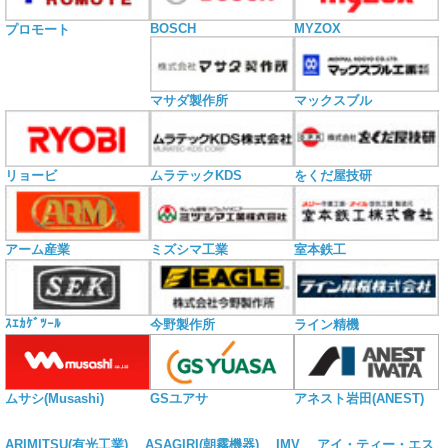
BOSCH
MYZOX
プロモート
マサダ製作所
マックスブル
リョービ
ムラテックKDS
をくだ屋技研
アーム産業
ミズシマ工業
室本鉄工
ｽｴｶｹﾞﾂｰﾙ
今野製作所
ライン精機
ムサシ(Musashi)
GSユアサ
アネスト岩田(ANEST)
ARIMITSU(有光工業)
ASAGIRI(朝霧機器)
IMV
アイ・ティー・エス