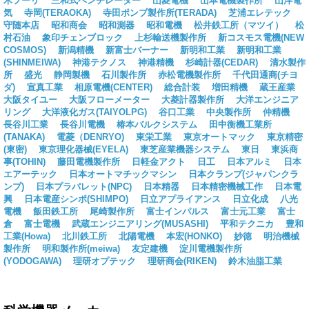
木プーリ
三和式ベンチレーター
山菱電機
山本電機製作所
山洋電
気
寺岡(TERAOKA)
寺田ポンプ製作所(TERADA)
芝浦エレテック
守随本店
昭和商会
昭和測器
昭和電機
松井鉄工所（マツイ）
松
村石油
象印チェンブロック
上杉輸送機製作所
新コスモス電機(NEW
COSMOS)
新潟精機
新富士バーナー
新明和工業
新明和工業
(SHINMEIWA)
神港テクノス
神港精機
杉崎計器(CEDAR)
清水製作
所
盛光
静岡製機
石川製作所
赤松電機製作所
千代田通商(チヨ
ダ)
宣真工業
相原電機(CENTER)
総合計装
増田精機
蔵王産業
大阪タイユー
大阪フローメーター
大菱計器製作所
大洋エンジニア
リング
大洋液化ガス(TAIYOLPG)
谷口工業
中央製作所
仲精機
長谷川工業
長谷川電機
椿本バルクシステム
田中衡機工業所
(TANAKA)
電菱（DENRYO)
東栄工業
東京オートマック
東京精密
(東密)
東京理化器械(EYELA)
東芝産業機器システム
東日
東浜商
事(TOHIN)
藤田電機製作所
日軽金アクト
日工
日本アルミ
日本
エアーテック
日本オートマチックマシン
日本クランプ(ジャパンクラ
ンプ)
日本プラパレット(NPC)
日本精器
日本精密機械工作
日本電
興
日本電産シンポ(SHIMPO)
日立アプライアンス
日立化成
八光
電機
飯田鉄工所
尾崎製作所
富士インパルス
富士元工業
富士
倉
富士電機
武蔵エンジニアリング(MUSASHI)
平和テクニカ
豊和
工業(Howa)
北川鉄工所
北陽電機
本宏(HONKO)
妙徳
明治機械
製作所
明和製作所(meiwa)
友定建機
淀川電機製作所
(YODOGAWA)
理研オプテック
理研商会(RIKEN)
鈴木油脂工業