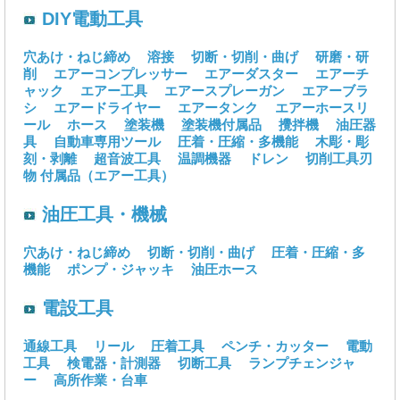
DIY電動工具
穴あけ・ねじ締め
溶接
切断・切削・曲げ
研磨・研
削
エアーコンプレッサー
エアーダスター
エアーチ
ャック
エアー工具
エアースプレーガン
エアーブラ
シ
エアードライヤー
エアータンク
エアーホースリ
ール
ホース
塗装機
塗装機付属品
攪拌機
油圧器
具
自動車専用ツール
圧着・圧縮・多機能
木彫・彫
刻・剥離
超音波工具
温調機器
ドレン
切削工具刃
物
付属品（エアー工具）
油圧工具・機械
穴あけ・ねじ締め
切断・切削・曲げ
圧着・圧縮・多
機能
ポンプ・ジャッキ
油圧ホース
電設工具
通線工具
リール
圧着工具
ペンチ・カッター
電動
工具
検電器・計測器
切断工具
ランプチェンジャ
ー
高所作業・台車