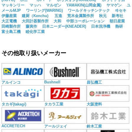
マッキンリー
マッハ
マルゼン
YAMAKIN(山岡金属)
ヤマゲン
ユ
メールMJP
ワーリング(WARING)
ワールドキッチンテック
ヰセキ
伊藤産業
建厨（Kenchu)
五進
荒木金属製作所
秋元
新考社
大正電機
大田計器製作所
大和
中部コーポレーション
朝日産業
田崎製作所
藤寅作
日本ニーダー(KNEADER)
日本洗浄機
熱研
富士島工機
睦化学工業
その他取り扱いメーカー
Bushnell
アルインコ
昌弘機工
タカギ(takagi)
タカラ工業
大阪塗料
ACCRETECH
アールジェイ
鈴木工業