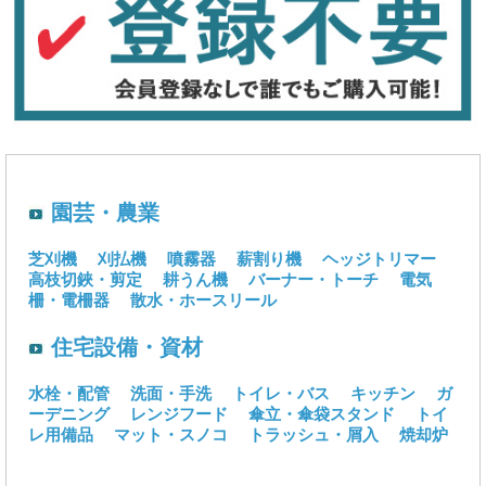
園芸・農業
芝刈機
刈払機
噴霧器
薪割り機
ヘッジトリマー
高枝切鋏・剪定
耕うん機
バーナー・トーチ
電気
柵・電柵器
散水・ホースリール
住宅設備・資材
水栓・配管
洗面・手洗
トイレ・バス
キッチン
ガ
ーデニング
レンジフード
傘立・傘袋スタンド
トイ
レ用備品
マット・スノコ
トラッシュ・屑入
焼却炉