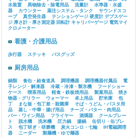
水装置
異物除去・除電用品
流量計
水準器・水盛
器
カウンター
薬注システム・タンク
サウンドスコ
ープ
真空発生器
テンションゲージ
硬度計
デプスゲー
ジ
厚さ計・厚さ測定器
回転計
キャリパーゲージ
電気マイ
クロメーター
看護・介護用品
歩行器
ステッキ
バスグッズ
厨房用品
鍋類
食缶・給食道具
調理機器
調理機器付属品
電
子レンジ・解凍器
冷蔵・冷凍・製氷機
フードショー
ケース
喫茶用品
軽食・鉄板焼用品
製菓用品
焼き
物器・グリラー
ウォーマー
卓上用品
貯米庫
包
丁
まな板・包丁差・殺菌庫
そば・うどん・パスタ用
品
蒸し・中華・揚げ用品
チーズ・バター・肉用品
バー・ワイン用品
フライヤー
酒燗器
クールプレー
ト
脱水機
洗米機
圧力鍋
揚鍋
缶切り・缶プレ
ス
包丁研ぎ・研磨機
炭火コンロ・七輪
IH電磁調理
器
ニーダー
製麺機・ゆで麺器