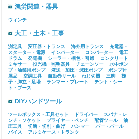
漁労関連・器具
ウィンチ
大工・土木・工事
測定具
変圧器・トランス
海外用トランス
充電器・
スターター・電源
インバーター
コンバーター
電工
ドラム
発電機
シーラー・梱包・引締
コンクリート
ミキサー
投光機・照明器具
チェーンソー
水中ポン
プ・油業用ポンプ
液送・加圧・減圧ポンプ
ポンプ付
属品
空調工具
自動巻リール
ねじ切機
三脚
梯
子・脚立・足場
ランマー・プレート
テント・シー
ト・ブース
DIYハンドツール
ツールボックス・工具セット
ドライバー
スパナ・レ
ンチ・ソケット
プライヤー・ペンチ
配管ツール
油
圧工具
切断・切削・曲げ
ハンマー
バー・バール
バイス
アルミケース・トランク