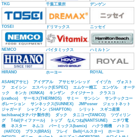
TKG
千葉工業所
デンゲン
TOSEI
ドリマックス
ニッセイ
NEMCO
バイタミックス
ハミルトン
HIRANO
ROYAL
ホーヨー
ASAHI(アサヒ)
アイデアル
アサヒサンレッド
イイヅカ
ヴォスト
フ
エイシン
エスペック(ESPEC)
エムケー精工
エンゲル
オーテ
ック
キンカ（KINKA)
キンザン
クイジナート
クラスコ
(crathco)
サーモス(THERMOS)
サミー
サンシン
サンテックコー
ポレーション
サンネックス(SUNNEX)
JMPosner
ジェットネット
ジャガード
シャプトン（SHAPTON）
シリット
スギコ産業
tachibana(タチバナ製作所)
ダック
タニコー(TANICO)
ツヴィリン
グ
T-fal(ティファール)
トップ
なんつね(NANTSUNE)
ニチワ電
機
ネスター
ネムコ
バーミックス(bamix)
ハクラ精機
ハトコ
（HATCO)
ブラス(BRAS)
フレイ
Bell(ベルスター)
ホーヨー
(HOYO)
ボニー
ホバート
ホリズォン(HORIZON)
ホワイトサム