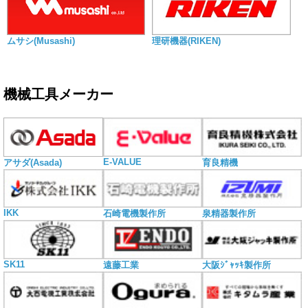
ムサシ(Musashi)
理研機器(RIKEN)
機械工具メーカー
E-VALUE
アサダ(Asada)
育良精機
IKK
石崎電機製作所
泉精器製作所
SK11
遠藤工業
大阪ｼﾞｬｯｷ製作所