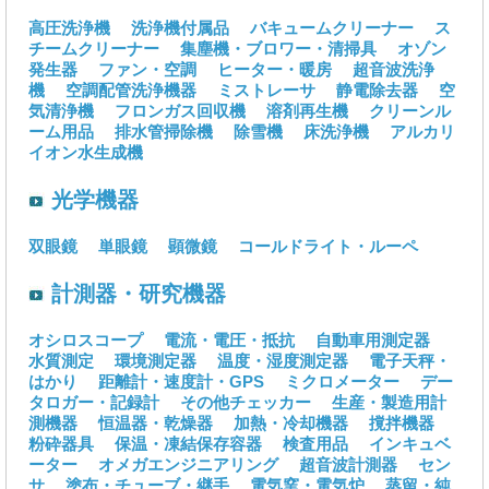
高圧洗浄機
洗浄機付属品
バキュームクリーナー
ス
チームクリーナー
集塵機・ブロワー・清掃具
オゾン
発生器
ファン・空調
ヒーター・暖房
超音波洗浄
機
空調配管洗浄機器
ミストレーサ
静電除去器
空
気清浄機
フロンガス回収機
溶剤再生機
クリーンル
ーム用品
排水管掃除機
除雪機
床洗浄機
アルカリ
イオン水生成機
光学機器
双眼鏡
単眼鏡
顕微鏡
コールドライト・ルーペ
計測器・研究機器
オシロスコープ
電流・電圧・抵抗
自動車用測定器
水質測定
環境測定器
温度・湿度測定器
電子天秤・
はかり
距離計・速度計・GPS
ミクロメーター
デー
タロガー・記録計
その他チェッカー
生産・製造用計
測機器
恒温器・乾燥器
加熱・冷却機器
撹拌機器
粉砕器具
保温・凍結保存容器
検査用品
インキュベ
ーター
オメガエンジニアリング
超音波計測器
セン
サ
塗布・チューブ・継手
電気窯・電気炉
蒸留・純