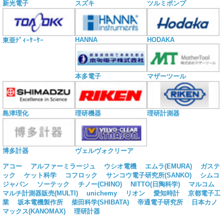
新光電子
スズキ
ツルミポンプ
HANNA
HODAKA
東亜ﾃﾞｨｰｹｰｹｰ
本多電子
マザーツール
島津理化
理研機器
理研計測器
博多計器
ヴェルヴォクリーア
アコー
アルファーミラージュ
ウシオ電機
エムラ(EMURA)
ガステ
ック
ケット科学
コフロック
サンコウ電子研究所(SANKO)
シムコ
ジャパン
ソーテック
チノー(CHINO)
NITTO(日陶科学)
マルコム
マルチ計測器販売(MULTI)
unichemy
リオン
愛知時計
京都電子工
業
坂本電機製作所
柴田科学(SHIBATA)
帝通電子研究所
日本カノ
マックス(KANOMAX)
理研計器