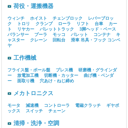
荷役・運搬機器
ウィンチ
ホイスト
チェンブロック
レバーブロッ
ク
トロリ
クランプ
ローラ
リフト
台車
カー
ト
リヤカー
パレットトラック
3脚ヘッド・ベース
バランサー
プーラ
モッコ
パレット
コンテナ
キ
ャスター
クレーン
回転台
滑車
吊具・フック
コンベ
ヤ
工作機械
フライス盤・ボール盤
プレス機
研磨機・グラインダ
ー
放電加工機
切断機・カッター
曲げ機・ベンダ
ー
面取り機
穴あけ・ねじ締め
メカトロニクス
モータ
減速機
コントローラ
電磁クラッチ
ギヤボ
ックス
スイッチ
チェーン
清掃・洗浄・空調