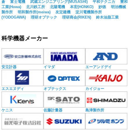
倉
富士電機
武蔵エンジニアリング(MUSASHI)
平和テクニカ
豊和
工業(Howa)
北川鉄工所
北陽電機
本宏(HONKO)
妙徳
明治機械
製作所
明和製作所(meiwa)
友定建機
淀川電機製作所
(YODOGAWA)
理研オプテック
理研商会(RIKEN)
鈴木油脂工業
科学機器メーカー
安立計器
イマダ
エーアンドデイ
エスエヌディ
オプテックス
カイジョー
ケニス
佐藤計量器
島津製作所