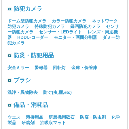
防犯カメラ
ドーム型防犯カメラ
カラー防犯カメラ
ネットワーク
防犯カメラ
特殊防犯カメラ
録画防犯カメラ
センサ
ー防犯カメラ
センサー・LEDライト
レンズ・周辺機
器
HDDレコーダー
モニター・画面分割器
ダミー防
犯カメラ
防災・防犯用品
安全ミラー
警報器
回転灯
金庫・保管庫
ブラシ
洗浄・異物除去
防ぐ(虫,塵,etc)
備品・消耗品
ウエス
溶接用品
研磨機用砥石
防腐・防虫剤
化学
製品
研磨剤
油吸収マット