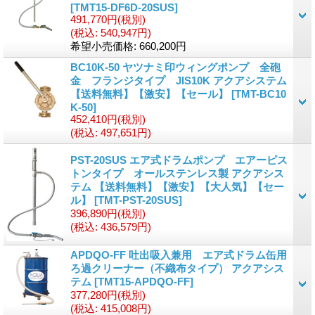
[
TMT15-DF6D-20SUS
]
491,770円
(税別)
(税込
:
540,947円)
希望小売価格
:
660,200円
BC10K-50 ヤツナミ印ウィングポンプ 全砲
金 フランジタイプ JIS10K アクアシステム
【送料無料】【激安】【セール】
[
TMT-BC10
K-50
]
452,410円
(税別)
(税込
:
497,651円)
PST-20SUS エア式ドラムポンプ エアーピス
トンタイプ オールステンレス製 アクアシス
テム 【送料無料】【激安】【大人気】【セー
ル】
[
TMT-PST-20SUS
]
396,890円
(税別)
(税込
:
436,579円)
APDQO-FF 吐出吸入兼用 エア式ドラム缶用
ろ過クリーナー（不織布タイプ） アクアシス
テム
[
TMT15-APDQO-FF
]
377,280円
(税別)
(税込
:
415,008円)