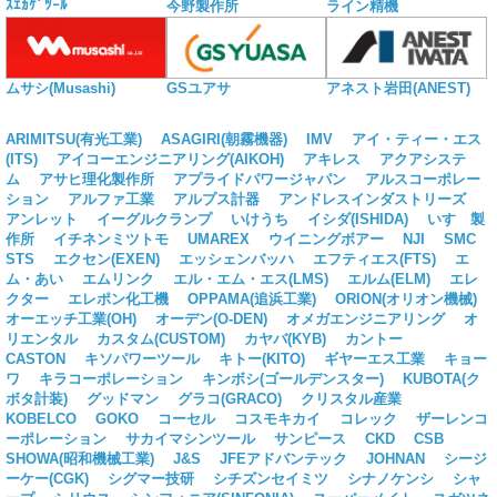
ｽｴｶｹﾞﾂｰﾙ
今野製作所
ライン精機
ムサシ(Musashi)
GSユアサ
アネスト岩田(ANEST)
ARIMITSU(有光工業)
ASAGIRI(朝霧機器)
IMV
アイ・ティー・エス
(ITS)
アイコーエンジニアリング(AIKOH)
アキレス
アクアシステ
ム
アサヒ理化製作所
アプライドパワージャパン
アルスコーポレー
ション
アルファ工業
アルプス計器
アンドレスインダストリーズ
アンレット
イーグルクランプ
いけうち
イシダ(ISHIDA)
いすゞ製
作所
イチネンミツトモ
UMAREX
ウイニングボアー
NJI
SMC
STS
エクセン(EXEN)
エッシェンバッハ
エフティエス(FTS)
エ
ム・あい
エムリンク
エル・エム・エス(LMS)
エルム(ELM)
エレ
クター
エレポン化工機
OPPAMA(追浜工業)
ORION(オリオン機械)
オーエッチ工業(OH)
オーデン(O-DEN)
オメガエンジニアリング
オ
リエンタル
カスタム(CUSTOM)
カヤバ(KYB)
カントー
CASTON
キソパワーツール
キトー(KITO)
ギヤーエス工業
キョー
ワ
キラコーポレーション
キンボシ(ゴールデンスター)
KUBOTA(ク
ボタ計装)
グッドマン
グラコ(GRACO)
クリスタル産業
KOBELCO
GOKO
コーセル
コスモキカイ
コレック
ザーレンコ
ーポレーション
サカイマシンツール
サンピース
CKD
CSB
SHOWA(昭和機械工業)
J&S
JFEアドバンテック
JOHNAN
シージ
ーケー(CGK)
シグマー技研
シチズンセイミツ
シナノケンシ
シャ