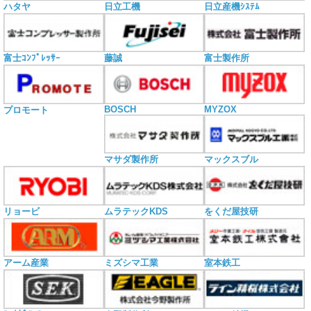
ハタヤ
日立工機
日立産機ｼｽﾃﾑ
富士ｺﾝﾌﾟﾚｯｻｰ
藤誠
富士製作所
BOSCH
MYZOX
プロモート
マサダ製作所
マックスブル
リョービ
ムラテックKDS
をくだ屋技研
アーム産業
ミズシマ工業
室本鉄工