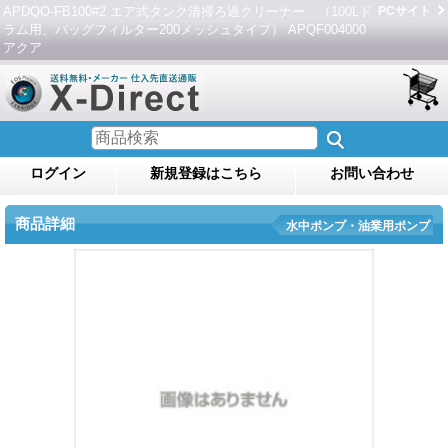
APDQO-FB100#2 エア式タンク清掃ろ過クリーナー （100Lド
PCサイト
ラム用、バッグフィルター200メッシュタイプ） APQF004000
アクア
ログイン
新規登録はこちら
お問い合わせ
商品詳細
水中ポンプ・油業用ポンプ