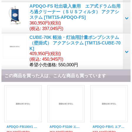
APDQO-FS 吐出吸入兼用 エア式ドラム缶用
ろ過クリーナー（ＳＵＳフィルタ） アクアシ
ステム
[
TMT15-APDQO-FS
]
360,950円
(税別)
(税込
:
397,045円)
CUBE-70K 軽油・灯油用計量ポンプシステム
（壁掛式） アクアシステム
[
TMT15-CUBE-70
K
]
409,950円
(税別)
(税込
:
450,945円)
希望小売価格
:
550,000円
この商品を買った人は、こんな商品も買っています
APDQO-FB100#1 エア式タンク清掃ろ過クリーナー （100Lドラム用、バッグフィルター100メッシュタイプ） APQF003000 アクア
APDQO-FS100 エア式タンク清掃ろ過クリーナー （100Lドラム用、SUSフィルタータイプ） APQF002000 アクアシステム
APDQO-FB#1 エア式タンク清掃ろ過クリーナー （200Lドラム用、バッグフィルター100メッシュタイプ） APQF050000 アクアシステ