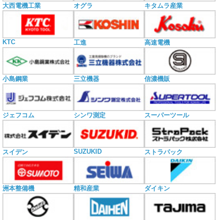
大西電機工業
オグラ
キタムラ産業
KTC
工進
高速電機
小島鋼業
三立機器
信濃機販
ジェフコム
シンワ測定
スーパーツール
SUZUKID
スイデン
ストラパック
洲本整備機
精和産業
ダイキン