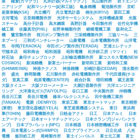
業
鎌倉(カマクラ)
丸井計器(マルイテクノ)
丸山製作所
岩下エンジ
ニアリング
紀和マシナリー(紀和工販)
亀倉精機
菊池製作所
京町
産業車輌(KSK)
共立機巧
共立電気計器
桐生(KIRYU)
栗田工業
古河電池
古里精機製作所
光洋サーモシステム
光洋機械産業
光葉
スチール
高分子計器
高木鋼業
高野計器
今田製作所
佐竹化学機
械工業
佐藤真空(PHIL)
佐野車輛製作所
嵯峨電機工業
阪和化工
機
鷺宮製作所
桜川ポンプ製作所
三栄精機製作所
三協リール
三
木プーリ
三和式ベンチレーター
山菱電機
山本電機製作所
山洋電
気
寺岡(TERAOKA)
寺田ポンプ製作所(TERADA)
芝浦エレテック
守随本店
昭和商会
昭和測器
昭和電機
松井鉄工所（マツイ）
松
村石油
象印チェンブロック
上杉輸送機製作所
新コスモス電機(NEW
COSMOS)
新潟精機
新富士バーナー
新明和工業
新明和工業
(SHINMEIWA)
神港テクノス
神港精機
杉崎計器(CEDAR)
清水製作
所
盛光
静岡製機
石川製作所
赤松電機製作所
千代田通商(チヨ
ダ)
宣真工業
相原電機(CENTER)
総合計装
増田精機
蔵王産業
大阪タイユー
大阪フローメーター
大菱計器製作所
大洋エンジニア
リング
大洋液化ガス(TAIYOLPG)
谷口工業
中央製作所
仲精機
長谷川工業
長谷川電機
椿本バルクシステム
田中衡機工業所
(TANAKA)
電菱（DENRYO)
東栄工業
東京オートマック
東京精密
(東密)
東京理化器械(EYELA)
東芝産業機器システム
東日
東浜商
事(TOHIN)
藤田電機製作所
日軽金アクト
日工
日本アルミ
日本
エアーテック
日本オートマチックマシン
日本クランプ(ジャパンクラ
ンプ)
日本プラパレット(NPC)
日本精器
日本精密機械工作
日本電
興
日本電産シンポ(SHIMPO)
日立アプライアンス
日立化成
八光
電機
飯田鉄工所
尾崎製作所
富士インパルス
富士元工業
富士