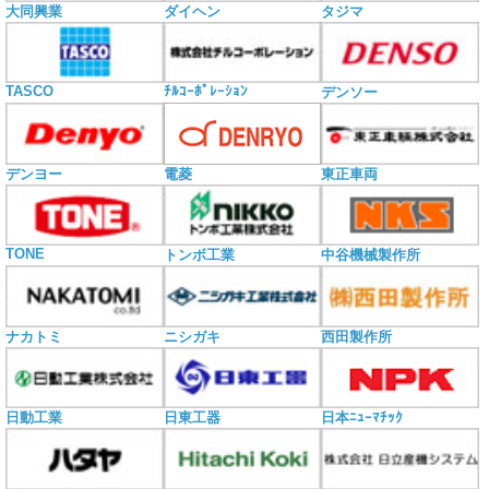
大同興業
ダイヘン
タジマ
TASCO
ﾁﾙｺｰﾎﾟﾚｰｼｮﾝ
デンソー
電菱
デンヨー
東正車両
TONE
トンボ工業
中谷機械製作所
ナカトミ
ニシガキ
西田製作所
日動工業
日東工器
日本ﾆｭｰﾏﾁｯｸ