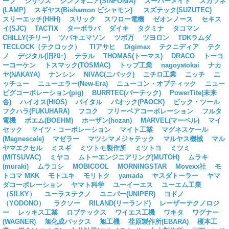
ープ
シリウス
シンフォニア(SINFONIA)
スーパーメイト
スガツネ
(LAMP)
スギヤス(Bishamon ビシャモン)
スズテック(SUZUTEC)
スリーエッチ(HHH)
スリック
スワロー電機
ゼオンノース
セキス
イ(SJC)
TACTIX
ターボラバ
ダイキ
タクミナ
タコマン
CHILLY(チリー)
ツバキエマソン
ツボ万
ツヨロン
TDKラムダ
TECLOCK（テクロック）
TIアサヒ
Digimax
テクニディア
テク
ノ
デジタル(旧ｱﾛｰ)
テラル
THOMAS(トーマス)
DRACO
トーヨ
ーコーケン
トスマック(TOSMAC)
トップ工業
nagoyatokai
ナカ
ヤ(NAKAYA)
ナンシン
NIVAC(ニバック)
ニチロ工業
ニッチ
ニ
ッチュー
ニューエラー(New-Era)
ニューコン・オプティック
ニュー
ピグコーポレーション(pig)
BURRTEC(バーテック)
PowerTite(未来
舎)
ハイオス(HIOS)
バイタル
パオック(PAOCK)
ビック・ツール
フクハラ(FUKUHARA)
フコク
フリーベアコーポレーション
フルタ
電機
ボエム(BOEHM)
ホーザン(hozan)
MARVEL(マーベル)
マイ
セック
マイツ・コーポレーション
マイト工業
マグネスケール
(Magnescale)
マゼラー
マツシマメジャテック
マルヤス機械
マル
ヤマエクセル
ミスギ
ミツトモ製作所
ミツトヨ
ミツミ
(MITSUVAC)
ミヤコ
ムトーエンジニアリング(MUTOH)
ムラキ
(muraki)
ムラコシ
MOBICOOL
MORNINGSTAR
Movexx社
モ
トコマ MKK
モトユキ
モリトク
yamada
ヤスダトーラー
ヤマ
ダコーポレーション
ヤマト科学
ユーイーエス
ユーエム工業
（SILKY）
ユーラステクノ
ユニパー(UNIPER)
ヨドノ
（YODONO）
ラクソー
RILAND(リーランド)
レーザーテクノロジ
ー
レッキス工業
ロブテックス
ワイエス工機
ワキタ
ワグナー
(WAGNER)
旭化成パックス
旭工機
荏原製作所(EBARA)
榎本工