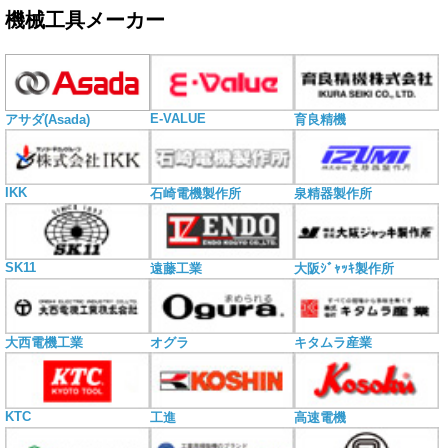
機械工具メーカー
E-VALUE
アサダ(Asada)
育良精機
IKK
石崎電機製作所
泉精器製作所
SK11
遠藤工業
大阪ｼﾞｬｯｷ製作所
大西電機工業
オグラ
キタムラ産業
KTC
工進
高速電機