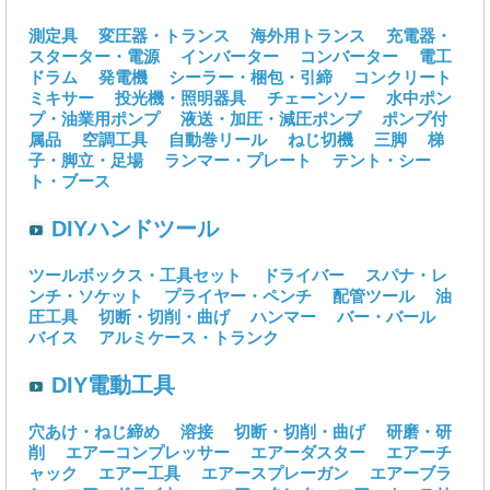
測定具
変圧器・トランス
海外用トランス
充電器・
スターター・電源
インバーター
コンバーター
電工
ドラム
発電機
シーラー・梱包・引締
コンクリート
ミキサー
投光機・照明器具
チェーンソー
水中ポン
プ・油業用ポンプ
液送・加圧・減圧ポンプ
ポンプ付
属品
空調工具
自動巻リール
ねじ切機
三脚
梯
子・脚立・足場
ランマー・プレート
テント・シー
ト・ブース
DIYハンドツール
ツールボックス・工具セット
ドライバー
スパナ・レ
ンチ・ソケット
プライヤー・ペンチ
配管ツール
油
圧工具
切断・切削・曲げ
ハンマー
バー・バール
バイス
アルミケース・トランク
DIY電動工具
穴あけ・ねじ締め
溶接
切断・切削・曲げ
研磨・研
削
エアーコンプレッサー
エアーダスター
エアーチ
ャック
エアー工具
エアースプレーガン
エアーブラ