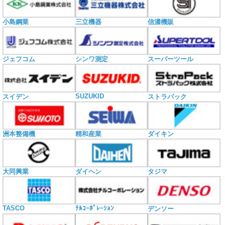
小島鋼業
三立機器
信濃機販
ジェフコム
シンワ測定
スーパーツール
SUZUKID
スイデン
ストラパック
洲本整備機
精和産業
ダイキン
大同興業
ダイヘン
タジマ
TASCO
ﾁﾙｺｰﾎﾟﾚｰｼｮﾝ
デンソー