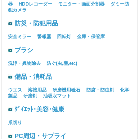
器
HDDレコーダー
モニター・画面分割器
ダミー防
犯カメラ
防災・防犯用品
安全ミラー
警報器
回転灯
金庫・保管庫
ブラシ
洗浄・異物除去
防ぐ(虫,塵,etc)
備品・消耗品
ウエス
溶接用品
研磨機用砥石
防腐・防虫剤
化学
製品
研磨剤
油吸収マット
ﾀﾞｲｴｯﾄ･美容･健康
爪切り
PC周辺・サプライ