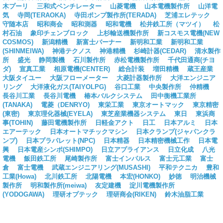
木プーリ
三和式ベンチレーター
山菱電機
山本電機製作所
山洋電
気
寺岡(TERAOKA)
寺田ポンプ製作所(TERADA)
芝浦エレテック
守随本店
昭和商会
昭和測器
昭和電機
松井鉄工所（マツイ）
松
村石油
象印チェンブロック
上杉輸送機製作所
新コスモス電機(NEW
COSMOS)
新潟精機
新富士バーナー
新明和工業
新明和工業
(SHINMEIWA)
神港テクノス
神港精機
杉崎計器(CEDAR)
清水製作
所
盛光
静岡製機
石川製作所
赤松電機製作所
千代田通商(チヨ
ダ)
宣真工業
相原電機(CENTER)
総合計装
増田精機
蔵王産業
大阪タイユー
大阪フローメーター
大菱計器製作所
大洋エンジニア
リング
大洋液化ガス(TAIYOLPG)
谷口工業
中央製作所
仲精機
長谷川工業
長谷川電機
椿本バルクシステム
田中衡機工業所
(TANAKA)
電菱（DENRYO)
東栄工業
東京オートマック
東京精密
(東密)
東京理化器械(EYELA)
東芝産業機器システム
東日
東浜商
事(TOHIN)
藤田電機製作所
日軽金アクト
日工
日本アルミ
日本
エアーテック
日本オートマチックマシン
日本クランプ(ジャパンクラ
ンプ)
日本プラパレット(NPC)
日本精器
日本精密機械工作
日本電
興
日本電産シンポ(SHIMPO)
日立アプライアンス
日立化成
八光
電機
飯田鉄工所
尾崎製作所
富士インパルス
富士元工業
富士
倉
富士電機
武蔵エンジニアリング(MUSASHI)
平和テクニカ
豊和
工業(Howa)
北川鉄工所
北陽電機
本宏(HONKO)
妙徳
明治機械
製作所
明和製作所(meiwa)
友定建機
淀川電機製作所
(YODOGAWA)
理研オプテック
理研商会(RIKEN)
鈴木油脂工業