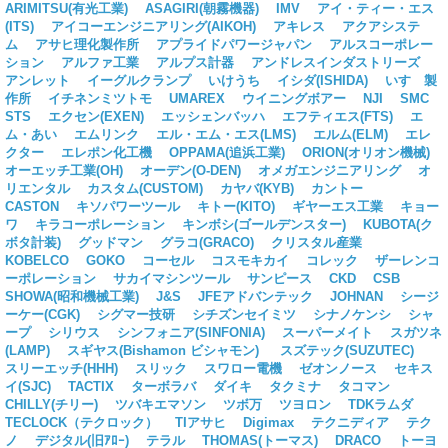
ARIMITSU(有光工業)
ASAGIRI(朝霧機器)
IMV
アイ・ティー・エス
(ITS)
アイコーエンジニアリング(AIKOH)
アキレス
アクアシステ
ム
アサヒ理化製作所
アプライドパワージャパン
アルスコーポレー
ション
アルファ工業
アルプス計器
アンドレスインダストリーズ
アンレット
イーグルクランプ
いけうち
イシダ(ISHIDA)
いすゞ製
作所
イチネンミツトモ
UMAREX
ウイニングボアー
NJI
SMC
STS
エクセン(EXEN)
エッシェンバッハ
エフティエス(FTS)
エ
ム・あい
エムリンク
エル・エム・エス(LMS)
エルム(ELM)
エレ
クター
エレポン化工機
OPPAMA(追浜工業)
ORION(オリオン機械)
オーエッチ工業(OH)
オーデン(O-DEN)
オメガエンジニアリング
オ
リエンタル
カスタム(CUSTOM)
カヤバ(KYB)
カントー
CASTON
キソパワーツール
キトー(KITO)
ギヤーエス工業
キョー
ワ
キラコーポレーション
キンボシ(ゴールデンスター)
KUBOTA(ク
ボタ計装)
グッドマン
グラコ(GRACO)
クリスタル産業
KOBELCO
GOKO
コーセル
コスモキカイ
コレック
ザーレンコ
ーポレーション
サカイマシンツール
サンピース
CKD
CSB
SHOWA(昭和機械工業)
J&S
JFEアドバンテック
JOHNAN
シージ
ーケー(CGK)
シグマー技研
シチズンセイミツ
シナノケンシ
シャ
ープ
シリウス
シンフォニア(SINFONIA)
スーパーメイト
スガツネ
(LAMP)
スギヤス(Bishamon ビシャモン)
スズテック(SUZUTEC)
スリーエッチ(HHH)
スリック
スワロー電機
ゼオンノース
セキス
イ(SJC)
TACTIX
ターボラバ
ダイキ
タクミナ
タコマン
CHILLY(チリー)
ツバキエマソン
ツボ万
ツヨロン
TDKラムダ
TECLOCK（テクロック）
TIアサヒ
Digimax
テクニディア
テク
ノ
デジタル(旧ｱﾛｰ)
テラル
THOMAS(トーマス)
DRACO
トーヨ