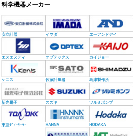
科学機器メーカー
安立計器
イマダ
エーアンドデイ
エスエヌディ
オプテックス
カイジョー
ケニス
佐藤計量器
島津製作所
新光電子
スズキ
ツルミポンプ
HANNA
HODAKA
東亜ﾃﾞｨｰｹｰｹｰ