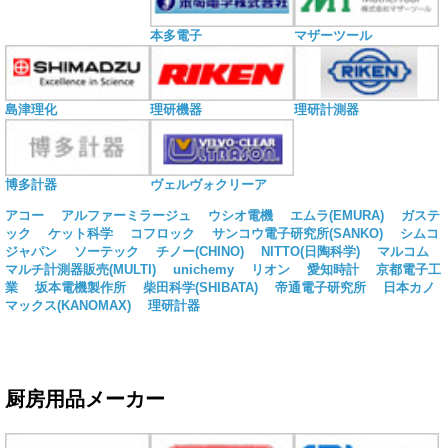
本多電子
マザーツール
島津理化
理研機器
理研計測器
博多計器
ヴェルヴォクリーア
アコー
アルファーミラージュ
ウシオ電機
エムラ(EMURA)
ガステ
ック
ケット科学
コフロック
サンコウ電子研究所(SANKO)
シムコ
ジャパン
ソーテック
チノー(CHINO)
NITTO(日陶科学)
マルコム
マルチ計測器販売(MULTI)
unichemy
リオン
愛知時計
京都電子工
業
坂本電機製作所
柴田科学(SHIBATA)
帝通電子研究所
日本カノ
マックス(KANOMAX)
理研計器
厨房用品メーカー