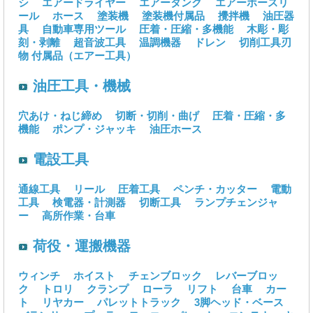
シ
エアードライヤー
エアータンク
エアーホースリ
ール
ホース
塗装機
塗装機付属品
攪拌機
油圧器
具
自動車専用ツール
圧着・圧縮・多機能
木彫・彫
刻・剥離
超音波工具
温調機器
ドレン
切削工具刃
物
付属品（エアー工具）
油圧工具・機械
穴あけ・ねじ締め
切断・切削・曲げ
圧着・圧縮・多
機能
ポンプ・ジャッキ
油圧ホース
電設工具
通線工具
リール
圧着工具
ペンチ・カッター
電動
工具
検電器・計測器
切断工具
ランプチェンジャ
ー
高所作業・台車
荷役・運搬機器
ウィンチ
ホイスト
チェンブロック
レバーブロッ
ク
トロリ
クランプ
ローラ
リフト
台車
カー
ト
リヤカー
パレットトラック
3脚ヘッド・ベース