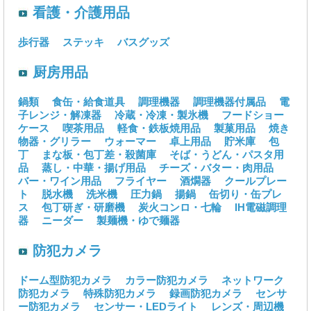
看護・介護用品
歩行器
ステッキ
バスグッズ
厨房用品
鍋類
食缶・給食道具
調理機器
調理機器付属品
電
子レンジ・解凍器
冷蔵・冷凍・製氷機
フードショー
ケース
喫茶用品
軽食・鉄板焼用品
製菓用品
焼き
物器・グリラー
ウォーマー
卓上用品
貯米庫
包
丁
まな板・包丁差・殺菌庫
そば・うどん・パスタ用
品
蒸し・中華・揚げ用品
チーズ・バター・肉用品
バー・ワイン用品
フライヤー
酒燗器
クールプレー
ト
脱水機
洗米機
圧力鍋
揚鍋
缶切り・缶プレ
ス
包丁研ぎ・研磨機
炭火コンロ・七輪
IH電磁調理
器
ニーダー
製麺機・ゆで麺器
防犯カメラ
ドーム型防犯カメラ
カラー防犯カメラ
ネットワーク
防犯カメラ
特殊防犯カメラ
録画防犯カメラ
センサ
ー防犯カメラ
センサー・LEDライト
レンズ・周辺機