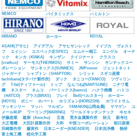
NEMCO
バイタミックス
ハミルトン
HIRANO
ROYAL
ホーヨー
ASAHI(アサヒ)
アイデアル
アサヒサンレッド
イイヅカ
ヴォスト
フ
エイシン
エスペック(ESPEC)
エムケー精工
エンゲル
オーテ
ック
キンカ（KINKA)
キンザン
クイジナート
クラスコ
(crathco)
サーモス(THERMOS)
サミー
サンシン
サンテックコー
ポレーション
サンネックス(SUNNEX)
JMPosner
ジェットネット
ジャガード
シャプトン（SHAPTON）
シリット
スギコ産業
tachibana(タチバナ製作所)
ダック
タニコー(TANICO)
ツヴィリン
グ
T-fal(ティファール)
トップ
なんつね(NANTSUNE)
ニチワ電
機
ネスター
ネムコ
バーミックス(bamix)
ハクラ精機
ハトコ
（HATCO)
ブラス(BRAS)
フレイ
Bell(ベルスター)
ホーヨー
(HOYO)
ボニー
ホバート
ホリズォン(HORIZON)
ホワイトサム
マッキンリー
マッハ
マルゼン
YAMAKIN(山岡金属)
ヤマゲン
ユ
メールMJP
ワーリング(WARING)
ワールドキッチンテック
ヰセキ
伊藤産業
建厨（Kenchu)
五進
荒木金属製作所
秋元
新考社
大正電機
大田計器製作所
大和
中部コーポレーション
朝日産業
田崎製作所
藤寅作
日本ニーダー(KNEADER)
日本洗浄機
熱研
富士島工機
睦化学工業