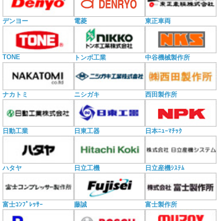
電菱
デンヨー
東正車両
TONE
トンボ工業
中谷機械製作所
ナカトミ
ニシガキ
西田製作所
日動工業
日東工器
日本ﾆｭｰﾏﾁｯｸ
ハタヤ
日立工機
日立産機ｼｽﾃﾑ
富士ｺﾝﾌﾟﾚｯｻｰ
藤誠
富士製作所