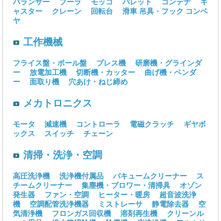
バランサー
プーラ
モッコ
パレット
コンテナ
キ
ャスター
クレーン
回転台
滑車
吊具・フック
コンベ
ヤ
工作機械
フライス盤・ボール盤
プレス機
研磨機・グラインダ
ー
放電加工機
切断機・カッター
曲げ機・ベンダ
ー
面取り機
穴あけ・ねじ締め
メカトロニクス
モータ
減速機
コントローラ
電磁クラッチ
ギヤボ
ックス
スイッチ
チェーン
清掃・洗浄・空調
高圧洗浄機
洗浄機付属品
バキュームクリーナー
ス
チームクリーナー
集塵機・ブロワー・清掃具
オゾン
発生器
ファン・空調
ヒーター・暖房
超音波洗浄
機
空調配管洗浄機器
ミストレーサ
静電除去器
空
気清浄機
フロンガス回収機
溶剤再生機
クリーンル