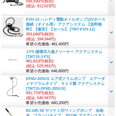
556,930円
(税別)
(税込
:
612,623円)
EVH-12 ハンディ電動オイルポンプ12Vホース
接続（オイル用） アクアシステム 【送料無
料】【激安】【セール】
[
TMT-EVH-12
]
359,040円
(税別)
(税込
:
394,944円)
希望小売価格
:
481,400円
J-FS 循環式ろ過クリーナー アクアシステム
[
TMT15-J-FS
]
481,810円
(税別)
(税込
:
529,991円)
希望小売価格
:
646,800円
DF6D-20SUS エア式ドラムポンプ エアーダ
イヤフラムタイプ ＳＵＳ製 アクアシステム
[
TMT15-DF6D-20SUS
]
491,770円
(税別)
(税込
:
540,947円)
希望小売価格
:
660,200円
BC10K-50 ヤツナミ印ウィングポンプ 全砲
金 フランジタイプ JIS10K アクアシステム