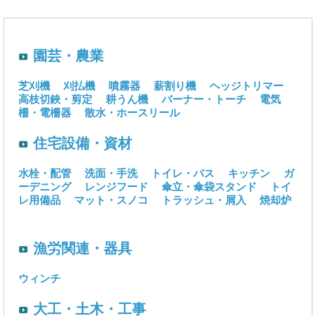
園芸・農業
芝刈機
刈払機
噴霧器
薪割り機
ヘッジトリマー
高枝切鋏・剪定
耕うん機
バーナー・トーチ
電気
柵・電柵器
散水・ホースリール
住宅設備・資材
水栓・配管
洗面・手洗
トイレ・バス
キッチン
ガ
ーデニング
レンジフード
傘立・傘袋スタンド
トイ
レ用備品
マット・スノコ
トラッシュ・屑入
焼却炉
漁労関連・器具
ウィンチ
大工・土木・工事