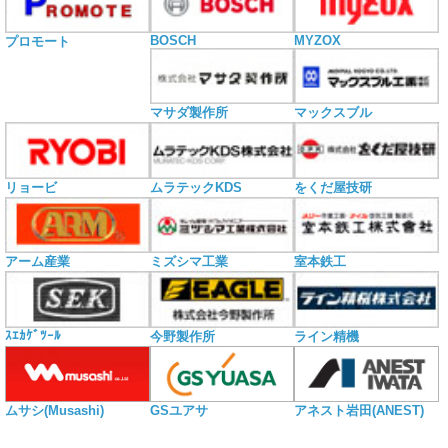
BOSCH
MYZOX
プロモート
マサダ製作所
マックスブル
リョービ
ムラテックKDS
をくだ屋技研
アーム産業
ミズシマ工業
室本鉄工
ｽｴｶｹﾞﾂｰﾙ
今野製作所
ライン精機
ムサシ(Musashi)
GSユアサ
アネスト岩田(ANEST)