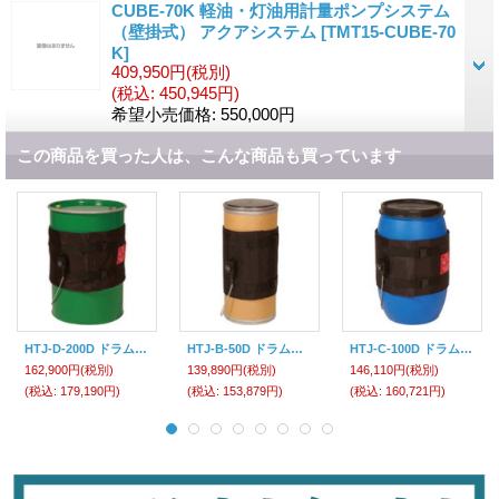
CUBE-70K 軽油・灯油用計量ポンプシステム
（壁掛式） アクアシステム
[
TMT15-CUBE-70
K
]
409,950円
(税別)
(税込
:
450,945円)
希望小売価格
:
550,000円
この商品を買った人は、こんな商品も買っています
HTJ-D-200D ドラム缶用ヒートジャケット アクアシステム
HTJ-B-50D ドラム缶用ヒートジャケット アクアシステム
HTJ-C-100D ドラム缶用ヒートジャケット アクアシステム
162,900円
(税別)
139,890円
(税別)
146,110円
(税別)
(税込
:
179,190円)
(税込
:
153,879円)
(税込
:
160,721円)