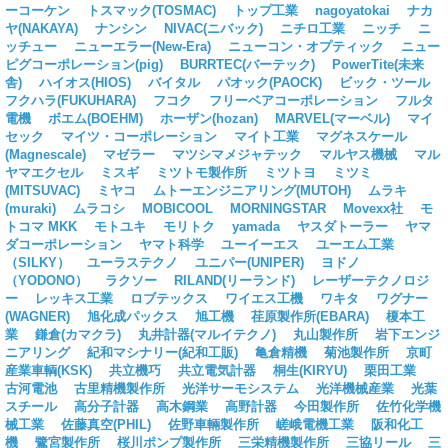
ーコーケン
トスマック(TOSMAC)
トップ工業
nagoyatokai
ナカ
ヤ(NAKAYA)
ナンシン
NIVAC(ニバック)
ニチロ工業
ニッチ
ニ
ッチュー
ニューエラー(New-Era)
ニューコン・オプティック
ニュー
ピグコーポレーション(pig)
BURRTEC(バーテック)
PowerTite(未来
舎)
ハイオス(HIOS)
バイタル
パオック(PAOCK)
ビック・ツール
フクハラ(FUKUHARA)
フコク
フリーベアコーポレーション
フルタ
電機
ボエム(BOEHM)
ホーザン(hozan)
MARVEL(マーベル)
マイ
セック
マイツ・コーポレーション
マイト工業
マグネスケール
(Magnescale)
マゼラー
マツシマメジャテック
マルヤス機械
マル
ヤマエクセル
ミスギ
ミツトモ製作所
ミツトヨ
ミツミ
(MITSUVAC)
ミヤコ
ムトーエンジニアリング(MUTOH)
ムラキ
(muraki)
ムラコシ
MOBICOOL
MORNINGSTAR
Movexx社
モ
トコマ MKK
モトユキ
モリトク
yamada
ヤスダトーラー
ヤマ
ダコーポレーション
ヤマト科学
ユーイーエス
ユーエム工業
（SILKY）
ユーラステクノ
ユニパー(UNIPER)
ヨドノ
（YODONO）
ラクソー
RILAND(リーランド)
レーザーテクノロジ
ー
レッキス工業
ロブテックス
ワイエス工機
ワキタ
ワグナー
(WAGNER)
旭化成パックス
旭工機
荏原製作所(EBARA)
榎本工
業
鎌倉(カマクラ)
丸井計器(マルイテクノ)
丸山製作所
岩下エンジ
ニアリング
紀和マシナリー(紀和工販)
亀倉精機
菊池製作所
京町
産業車輌(KSK)
共立機巧
共立電気計器
桐生(KIRYU)
栗田工業
古河電池
古里精機製作所
光洋サーモシステム
光洋機械産業
光葉
スチール
高分子計器
高木鋼業
高野計器
今田製作所
佐竹化学機
械工業
佐藤真空(PHIL)
佐野車輛製作所
嵯峨電機工業
阪和化工
機
鷺宮製作所
桜川ポンプ製作所
三栄精機製作所
三協リール
三