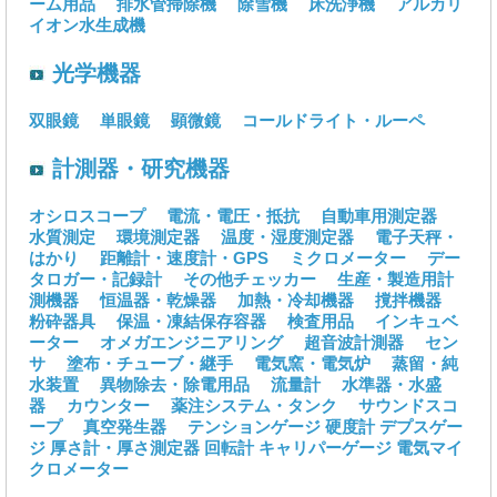
ーム用品
排水管掃除機
除雪機
床洗浄機
アルカリ
イオン水生成機
光学機器
双眼鏡
単眼鏡
顕微鏡
コールドライト・ルーペ
計測器・研究機器
オシロスコープ
電流・電圧・抵抗
自動車用測定器
水質測定
環境測定器
温度・湿度測定器
電子天秤・
はかり
距離計・速度計・GPS
ミクロメーター
デー
タロガー・記録計
その他チェッカー
生産・製造用計
測機器
恒温器・乾燥器
加熱・冷却機器
撹拌機器
粉砕器具
保温・凍結保存容器
検査用品
インキュベ
ーター
オメガエンジニアリング
超音波計測器
セン
サ
塗布・チューブ・継手
電気窯・電気炉
蒸留・純
水装置
異物除去・除電用品
流量計
水準器・水盛
器
カウンター
薬注システム・タンク
サウンドスコ
ープ
真空発生器
テンションゲージ
硬度計
デプスゲー
ジ
厚さ計・厚さ測定器
回転計
キャリパーゲージ
電気マイ
クロメーター