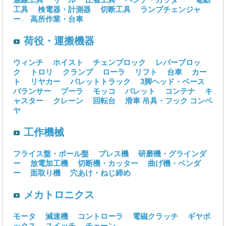
工具
検電器・計測器
切断工具
ランプチェンジャ
ー
高所作業・台車
荷役・運搬機器
ウィンチ
ホイスト
チェンブロック
レバーブロッ
ク
トロリ
クランプ
ローラ
リフト
台車
カー
ト
リヤカー
パレットトラック
3脚ヘッド・ベース
バランサー
プーラ
モッコ
パレット
コンテナ
キ
ャスター
クレーン
回転台
滑車
吊具・フック
コンベ
ヤ
工作機械
フライス盤・ボール盤
プレス機
研磨機・グラインダ
ー
放電加工機
切断機・カッター
曲げ機・ベンダ
ー
面取り機
穴あけ・ねじ締め
メカトロニクス
モータ
減速機
コントローラ
電磁クラッチ
ギヤボ
ックス
スイッチ
チェーン