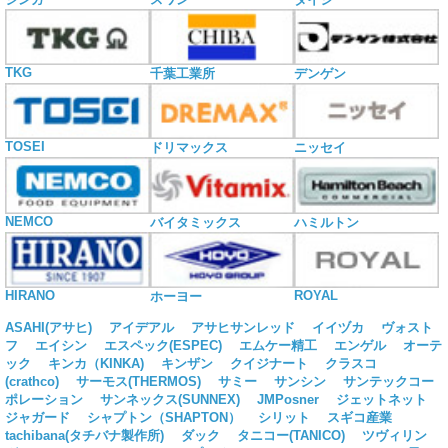
TKG
千葉工業所
デンゲン
TOSEI
ドリマックス
ニッセイ
NEMCO
バイタミックス
ハミルトン
HIRANO
ROYAL
ホーヨー
ASAHI(アサヒ)
アイデアル
アサヒサンレッド
イイヅカ
ヴォスト
フ
エイシン
エスペック(ESPEC)
エムケー精工
エンゲル
オーテ
ック
キンカ（KINKA)
キンザン
クイジナート
クラスコ
(crathco)
サーモス(THERMOS)
サミー
サンシン
サンテックコー
ポレーション
サンネックス(SUNNEX)
JMPosner
ジェットネット
ジャガード
シャプトン（SHAPTON）
シリット
スギコ産業
tachibana(タチバナ製作所)
ダック
タニコー(TANICO)
ツヴィリン