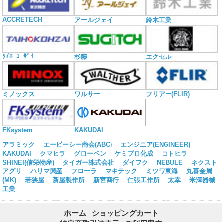
ACCRETECH
アールジェイ
鈴木工業
ﾀｲﾎｰｺｰｻﾞｲ
杉藤
エクセル
ミノックス
ワルサー
フリアー(FLIR)
KAKUDAI
FKsystem
アラミック
エービーシー商会(ABC)
エンジニア(ENGINEER)
KAKUDAI
クマヒラ
グローベン
ケミプロ化成
コトヒラ
SHINEI(信栄物産)
タイガー株式会社
ダイフク
NEBULE
ネクスト
アグリ
ハリマ興産
フローラ
マキテック
ミツワ東海
丸喜金属
(MK)
若狭屋
新屋製作所
新宮商行
仁張工作所
太幸
米澤器械
工業
ホーム
|
ショッピングカート