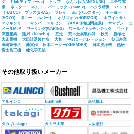
グ
T-fal(ティファール)
トップ
なんつね(NANTSUNE)
ニチワ電
機
ネスター
ネムコ
バーミックス(bamix)
ハクラ精機
ハトコ
（HATCO)
ブラス(BRAS)
フレイ
Bell(ベルスター)
ホーヨー
(HOYO)
ボニー
ホバート
ホリズォン(HORIZON)
ホワイトサム
マッキンリー
マッハ
マルゼン
YAMAKIN(山岡金属)
ヤマゲン
ユ
メールMJP
ワーリング(WARING)
ワールドキッチンテック
ヰセキ
伊藤産業
建厨（Kenchu)
五進
荒木金属製作所
秋元
新考社
大正電機
大田計器製作所
大和
中部コーポレーション
朝日産業
田崎製作所
藤寅作
日本ニーダー(KNEADER)
日本洗浄機
熱研
富士島工機
睦化学工業
その他取り扱いメーカー
Bushnell
アルインコ
昌弘機工
タカギ(takagi)
タカラ工業
大阪塗料