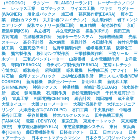
（YODONO）
ラクソー
RILAND(リーランド)
レーザーテクノロジ
ー
レッキス工業
ロブテックス
ワイエス工機
ワキタ
ワグナー
(WAGNER)
旭化成パックス
旭工機
荏原製作所(EBARA)
榎本工
業
鎌倉(カマクラ)
丸井計器(マルイテクノ)
丸山製作所
岩下エンジ
ニアリング
紀和マシナリー(紀和工販)
亀倉精機
菊池製作所
京町
産業車輌(KSK)
共立機巧
共立電気計器
桐生(KIRYU)
栗田工業
古河電池
古里精機製作所
光洋サーモシステム
光洋機械産業
光葉
スチール
高分子計器
高木鋼業
高野計器
今田製作所
佐竹化学機
械工業
佐藤真空(PHIL)
佐野車輛製作所
嵯峨電機工業
阪和化工
機
鷺宮製作所
桜川ポンプ製作所
三栄精機製作所
三協リール
三
木プーリ
三和式ベンチレーター
山菱電機
山本電機製作所
山洋電
気
寺岡(TERAOKA)
寺田ポンプ製作所(TERADA)
芝浦エレテック
守随本店
昭和商会
昭和測器
昭和電機
松井鉄工所（マツイ）
松
村石油
象印チェンブロック
上杉輸送機製作所
新コスモス電機(NEW
COSMOS)
新潟精機
新富士バーナー
新明和工業
新明和工業
(SHINMEIWA)
神港テクノス
神港精機
杉崎計器(CEDAR)
清水製作
所
盛光
静岡製機
石川製作所
赤松電機製作所
千代田通商(チヨ
ダ)
宣真工業
相原電機(CENTER)
総合計装
増田精機
蔵王産業
大阪タイユー
大阪フローメーター
大菱計器製作所
大洋エンジニア
リング
大洋液化ガス(TAIYOLPG)
谷口工業
中央製作所
仲精機
長谷川工業
長谷川電機
椿本バルクシステム
田中衡機工業所
(TANAKA)
電菱（DENRYO)
東栄工業
東京オートマック
東京精密
(東密)
東京理化器械(EYELA)
東芝産業機器システム
東日
東浜商
事(TOHIN)
藤田電機製作所
日軽金アクト
日工
日本アルミ
日本
エアーテック
日本オートマチックマシン
日本クランプ(ジャパンクラ