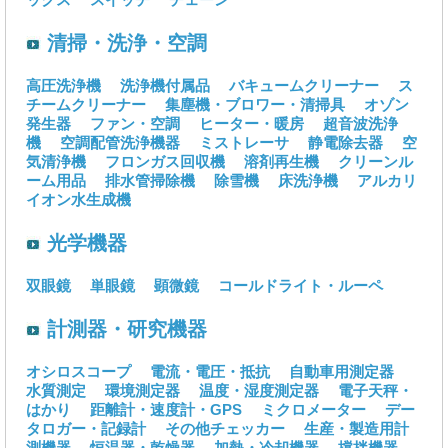
清掃・洗浄・空調
高圧洗浄機
洗浄機付属品
バキュームクリーナー
ス
チームクリーナー
集塵機・ブロワー・清掃具
オゾン
発生器
ファン・空調
ヒーター・暖房
超音波洗浄
機
空調配管洗浄機器
ミストレーサ
静電除去器
空
気清浄機
フロンガス回収機
溶剤再生機
クリーンル
ーム用品
排水管掃除機
除雪機
床洗浄機
アルカリ
イオン水生成機
光学機器
双眼鏡
単眼鏡
顕微鏡
コールドライト・ルーペ
計測器・研究機器
オシロスコープ
電流・電圧・抵抗
自動車用測定器
水質測定
環境測定器
温度・湿度測定器
電子天秤・
はかり
距離計・速度計・GPS
ミクロメーター
デー
タロガー・記録計
その他チェッカー
生産・製造用計
測機器
恒温器・乾燥器
加熱・冷却機器
撹拌機器