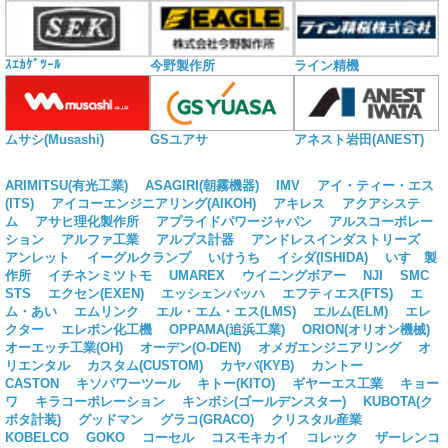
ｽｴｶｹﾞﾂｰﾙ
今野製作所
ライン精機
ムサシ(Musashi)
GSユアサ
アネスト岩田(ANEST)
ARIMITSU(有光工業)
ASAGIRI(朝霧機器)
IMV
アイ・ティー・エス
(ITS)
アイコーエンジニアリング(AIKOH)
アキレス
アクアシステ
ム
アサヒ理化製作所
アプライドパワージャパン
アルスコーポレー
ション
アルファ工業
アルプス計器
アンドレスインダストリーズ
アンレット
イーグルクランプ
いけうち
イシダ(ISHIDA)
いすゞ製
作所
イチネンミツトモ
UMAREX
ウイニングボアー
NJI
SMC
STS
エクセン(EXEN)
エッシェンバッハ
エフティエス(FTS)
エ
ム・あい
エムリンク
エル・エム・エス(LMS)
エルム(ELM)
エレ
クター
エレポン化工機
OPPAMA(追浜工業)
ORION(オリオン機械)
オーエッチ工業(OH)
オーデン(O-DEN)
オメガエンジニアリング
オ
リエンタル
カスタム(CUSTOM)
カヤバ(KYB)
カントー
CASTON
キソパワーツール
キトー(KITO)
ギヤーエス工業
キョー
ワ
キラコーポレーション
キンボシ(ゴールデンスター)
KUBOTA(ク
ボタ計装)
グッドマン
グラコ(GRACO)
クリスタル産業
KOBELCO
GOKO
コーセル
コスモキカイ
コレック
ザーレンコ