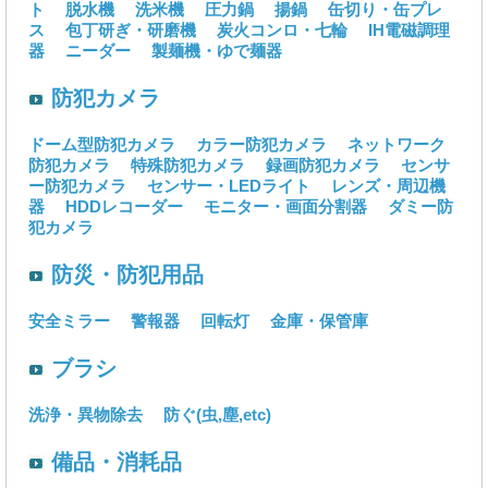
ト
脱水機
洗米機
圧力鍋
揚鍋
缶切り・缶プレ
ス
包丁研ぎ・研磨機
炭火コンロ・七輪
IH電磁調理
器
ニーダー
製麺機・ゆで麺器
防犯カメラ
ドーム型防犯カメラ
カラー防犯カメラ
ネットワーク
防犯カメラ
特殊防犯カメラ
録画防犯カメラ
センサ
ー防犯カメラ
センサー・LEDライト
レンズ・周辺機
器
HDDレコーダー
モニター・画面分割器
ダミー防
犯カメラ
防災・防犯用品
安全ミラー
警報器
回転灯
金庫・保管庫
ブラシ
洗浄・異物除去
防ぐ(虫,塵,etc)
備品・消耗品