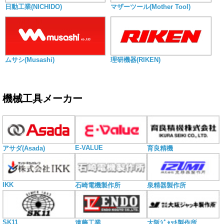
日動工業(NICHIDO)
マザーツール(Mother Tool)
ムサシ(Musashi)
理研機器(RIKEN)
機械工具メーカー
E-VALUE
アサダ(Asada)
育良精機
IKK
石崎電機製作所
泉精器製作所
SK11
遠藤工業
大阪ｼﾞｬｯｷ製作所