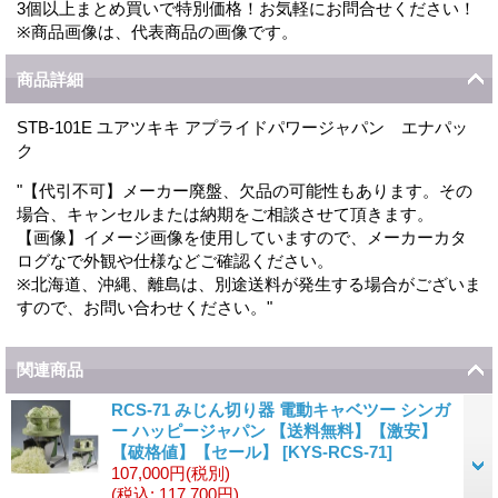
3個以上まとめ買いで特別価格！お気軽にお問合せください！
※商品画像は、代表商品の画像です。
商品詳細
STB-101E ユアツキキ アプライドパワージャパン エナパッ
ク
"【代引不可】メーカー廃盤、欠品の可能性もあります。その
場合、キャンセルまたは納期をご相談させて頂きます。
【画像】イメージ画像を使用していますので、メーカーカタ
ログなで外観や仕様などご確認ください。
※北海道、沖縄、離島は、別途送料が発生する場合がございま
すので、お問い合わせください。"
関連商品
RCS-71 みじん切り器 電動キャベツー シンガ
ー ハッピージャパン 【送料無料】【激安】
【破格値】【セール】
[
KYS-RCS-71
]
107,000円
(税別)
(税込
:
117,700円)