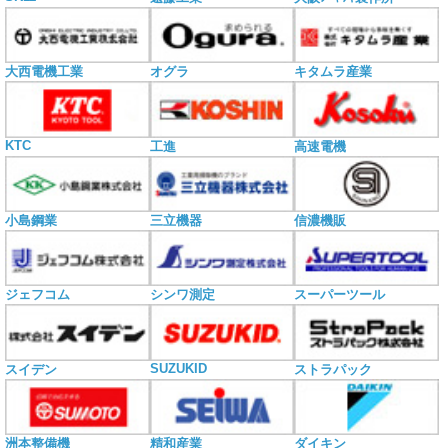
大西電機工業
オグラ
キタムラ産業
KTC
工進
高速電機
小島鋼業
三立機器
信濃機販
ジェフコム
シンワ測定
スーパーツール
SUZUKID
スイデン
ストラパック
洲本整備機
精和産業
ダイキン