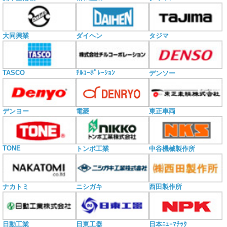
大同興業
ダイヘン
タジマ
TASCO
ﾁﾙｺｰﾎﾟﾚｰｼｮﾝ
デンソー
電菱
デンヨー
東正車両
TONE
トンボ工業
中谷機械製作所
ナカトミ
ニシガキ
西田製作所
日動工業
日東工器
日本ﾆｭｰﾏﾁｯｸ