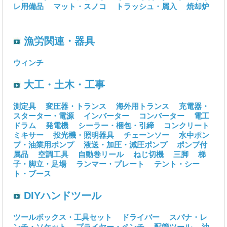
レ用備品
マット・スノコ
トラッシュ・屑入
焼却炉
漁労関連・器具
ウィンチ
大工・土木・工事
測定具
変圧器・トランス
海外用トランス
充電器・
スターター・電源
インバーター
コンバーター
電工
ドラム
発電機
シーラー・梱包・引締
コンクリート
ミキサー
投光機・照明器具
チェーンソー
水中ポン
プ・油業用ポンプ
液送・加圧・減圧ポンプ
ポンプ付
属品
空調工具
自動巻リール
ねじ切機
三脚
梯
子・脚立・足場
ランマー・プレート
テント・シー
ト・ブース
DIYハンドツール
ツールボックス・工具セット
ドライバー
スパナ・レ
ンチ・ソケット
プライヤー・ペンチ
配管ツール
油