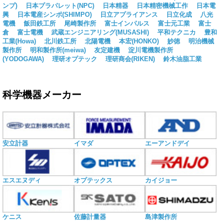
ンプ)
日本プラパレット(NPC)
日本精器
日本精密機械工作
日本電
興
日本電産シンポ(SHIMPO)
日立アプライアンス
日立化成
八光
電機
飯田鉄工所
尾崎製作所
富士インパルス
富士元工業
富士
倉
富士電機
武蔵エンジニアリング(MUSASHI)
平和テクニカ
豊和
工業(Howa)
北川鉄工所
北陽電機
本宏(HONKO)
妙徳
明治機械
製作所
明和製作所(meiwa)
友定建機
淀川電機製作所
(YODOGAWA)
理研オプテック
理研商会(RIKEN)
鈴木油脂工業
科学機器メーカー
安立計器
イマダ
エーアンドデイ
エスエヌディ
オプテックス
カイジョー
ケニス
佐藤計量器
島津製作所