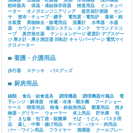
粉砕器具
保温・凍結保存容器
検査用品
インキュベ
ーター
オメガエンジニアリング
超音波計測器
セン
サ
塗布・チューブ・継手
電気窯・電気炉
蒸留・純
水装置
異物除去・除電用品
流量計
水準器・水盛
器
カウンター
薬注システム・タンク
サウンドスコ
ープ
真空発生器
テンションゲージ
硬度計
デプスゲー
ジ
厚さ計・厚さ測定器
回転計
キャリパーゲージ
電気マイ
クロメーター
看護・介護用品
歩行器
ステッキ
バスグッズ
厨房用品
鍋類
食缶・給食道具
調理機器
調理機器付属品
電
子レンジ・解凍器
冷蔵・冷凍・製氷機
フードショー
ケース
喫茶用品
軽食・鉄板焼用品
製菓用品
焼き
物器・グリラー
ウォーマー
卓上用品
貯米庫
包
丁
まな板・包丁差・殺菌庫
そば・うどん・パスタ用
品
蒸し・中華・揚げ用品
チーズ・バター・肉用品
バー・ワイン用品
フライヤー
酒燗器
クールプレー