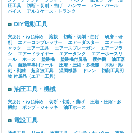
圧工具
切断・切削・曲げ
ハンマー
バー・バール
バイス
アルミケース・トランク
DIY電動工具
穴あけ・ねじ締め
溶接
切断・切削・曲げ
研磨・研
削
エアーコンプレッサー
エアーダスター
エアーチ
ャック
エアー工具
エアースプレーガン
エアーブラ
シ
エアードライヤー
エアータンク
エアーホースリ
ール
ホース
塗装機
塗装機付属品
攪拌機
油圧器
具
自動車専用ツール
圧着・圧縮・多機能
木彫・彫
刻・剥離
超音波工具
温調機器
ドレン
切削工具刃
物
付属品（エアー工具）
油圧工具・機械
穴あけ・ねじ締め
切断・切削・曲げ
圧着・圧縮・多
機能
ポンプ・ジャッキ
油圧ホース
電設工具
通線工具
リール
圧着工具
ペンチ・カッター
電動