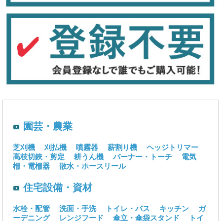
園芸・農業
芝刈機
刈払機
噴霧器
薪割り機
ヘッジトリマー
高枝切鋏・剪定
耕うん機
バーナー・トーチ
電気
柵・電柵器
散水・ホースリール
住宅設備・資材
水栓・配管
洗面・手洗
トイレ・バス
キッチン
ガ
ーデニング
レンジフード
傘立・傘袋スタンド
トイ