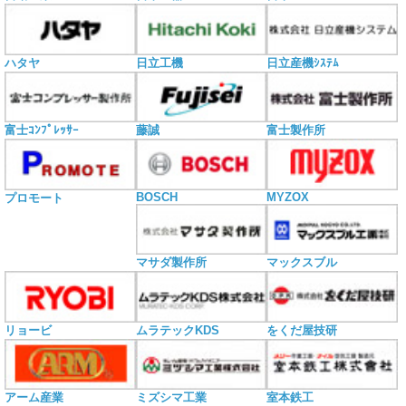
ハタヤ
日立工機
日立産機ｼｽﾃﾑ
富士ｺﾝﾌﾟﾚｯｻｰ
藤誠
富士製作所
BOSCH
MYZOX
プロモート
マサダ製作所
マックスブル
リョービ
ムラテックKDS
をくだ屋技研
アーム産業
ミズシマ工業
室本鉄工