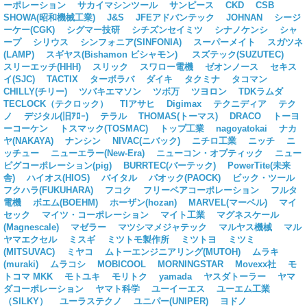
ーポレーション
サカイマシンツール
サンピース
CKD
CSB
SHOWA(昭和機械工業)
J&S
JFEアドバンテック
JOHNAN
シージ
ーケー(CGK)
シグマー技研
シチズンセイミツ
シナノケンシ
シャ
ープ
シリウス
シンフォニア(SINFONIA)
スーパーメイト
スガツネ
(LAMP)
スギヤス(Bishamon ビシャモン)
スズテック(SUZUTEC)
スリーエッチ(HHH)
スリック
スワロー電機
ゼオンノース
セキス
イ(SJC)
TACTIX
ターボラバ
ダイキ
タクミナ
タコマン
CHILLY(チリー)
ツバキエマソン
ツボ万
ツヨロン
TDKラムダ
TECLOCK（テクロック）
TIアサヒ
Digimax
テクニディア
テク
ノ
デジタル(旧ｱﾛｰ)
テラル
THOMAS(トーマス)
DRACO
トーヨ
ーコーケン
トスマック(TOSMAC)
トップ工業
nagoyatokai
ナカ
ヤ(NAKAYA)
ナンシン
NIVAC(ニバック)
ニチロ工業
ニッチ
ニ
ッチュー
ニューエラー(New-Era)
ニューコン・オプティック
ニュー
ピグコーポレーション(pig)
BURRTEC(バーテック)
PowerTite(未来
舎)
ハイオス(HIOS)
バイタル
パオック(PAOCK)
ビック・ツール
フクハラ(FUKUHARA)
フコク
フリーベアコーポレーション
フルタ
電機
ボエム(BOEHM)
ホーザン(hozan)
MARVEL(マーベル)
マイ
セック
マイツ・コーポレーション
マイト工業
マグネスケール
(Magnescale)
マゼラー
マツシマメジャテック
マルヤス機械
マル
ヤマエクセル
ミスギ
ミツトモ製作所
ミツトヨ
ミツミ
(MITSUVAC)
ミヤコ
ムトーエンジニアリング(MUTOH)
ムラキ
(muraki)
ムラコシ
MOBICOOL
MORNINGSTAR
Movexx社
モ
トコマ MKK
モトユキ
モリトク
yamada
ヤスダトーラー
ヤマ
ダコーポレーション
ヤマト科学
ユーイーエス
ユーエム工業
（SILKY）
ユーラステクノ
ユニパー(UNIPER)
ヨドノ