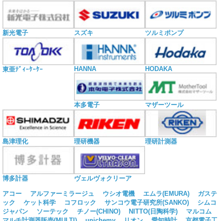
新光電子
スズキ
ツルミポンプ
HANNA
HODAKA
東亜ﾃﾞｨｰｹｰｹｰ
本多電子
マザーツール
島津理化
理研機器
理研計測器
博多計器
ヴェルヴォクリーア
アコー
アルファーミラージュ
ウシオ電機
エムラ(EMURA)
ガステ
ック
ケット科学
コフロック
サンコウ電子研究所(SANKO)
シムコ
ジャパン
ソーテック
チノー(CHINO)
NITTO(日陶科学)
マルコム
マルチ計測器販売(MULTI)
unichemy
リオン
愛知時計
京都電子工