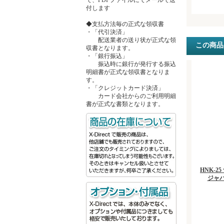
付します
◆支払方法毎の正式な領収書
・「代引決済」
配送業者の送り状が正式な領
この商品
収書となります。
・「銀行振込」
振込時に銀行が発行する振込
明細書が正式な領収書となりま
す。
・「クレジットカード決済」
カード会社からのご利用明細
書が正式な書類となります。
HNK-
ジャ