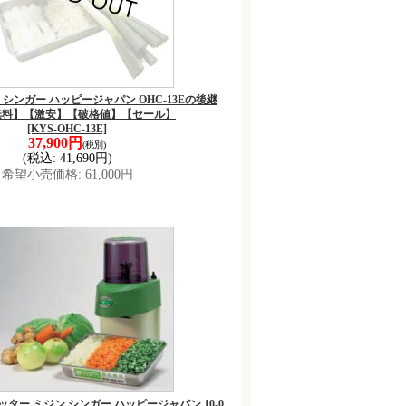
ギー シンガー ハッピージャパン OHC-13Eの後継
無料】【激安】【破格値】【セール】
[KYS-OHC-13E]
37,900円
(税別)
(税込
:
41,690円)
希望小売価格
:
61,000円
カッター ミジン シンガー ハッピージャパン 10-0