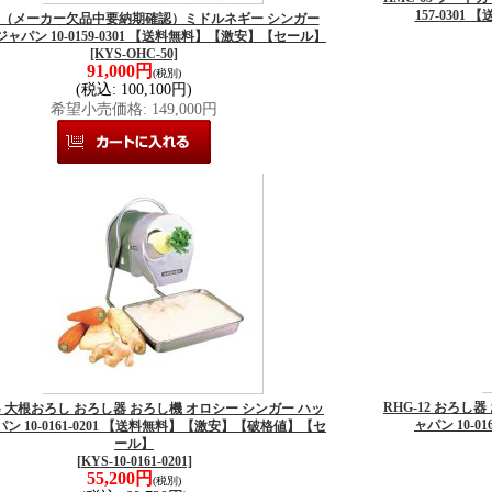
157-030
50 （メーカー欠品中要納期確認）ミドルネギー シンガー
ャパン 10-0159-0301 【送料無料】【激安】【セール】
[KYS-OHC-50]
91,000円
(税別)
(税込
:
100,100円)
希望小売価格
:
149,000円
RHG-12 おろし
5G 大根おろし おろし器 おろし機 オロシー シンガー ハッ
ャパン 10-
ン 10-0161-0201 【送料無料】【激安】【破格値】【セ
ール】
[KYS-10-0161-0201]
55,200円
(税別)