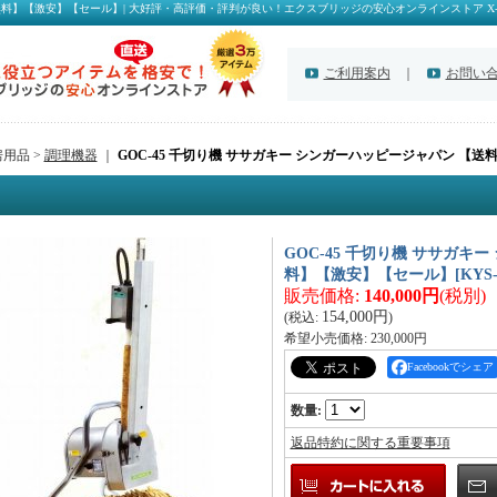
】【激安】【セール】| 大好評・高評価・評判が良い！エクスブリッジの安心オンラインストア X-Dir
ご利用案内
｜
お問い
用品 >
調理機器
｜
GOC-45 千切り機 ササガキー シンガーハッピージャパン 【
GOC-45 千切り機 ササガキ
料】【激安】【セール】
[
KYS
販売価格
:
140,000円
(税別)
154,000円
(税込
:
)
希望小売価格
:
230,000円
Facebookでシェア
数量
:
返品特約に関する重要事項