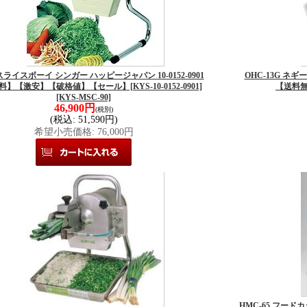
 スライスボーイ シンガー ハッピージャパン 10-0152-0901
OHC-13G ネ
】【激安】【破格値】【セール】[KYS-10-0152-0901]
【送料
[KYS-MSC-90]
46,900円
(税別)
(税込
:
51,590円)
希望小売価格
:
76,000円
HMC-65 フード