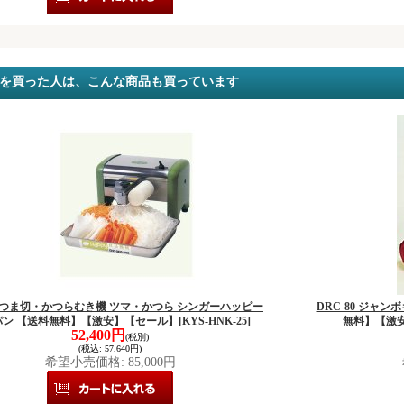
を買った人は、こんな商品も買っています
25 つま切・かつらむき機 ツマ・かつら シンガーハッピー
DRC-80 ジャ
パン 【送料無料】【激安】【セール】
[KYS-HNK-25]
無料】【激
52,400円
(税別)
(税込
:
57,640円)
希望小売価格
:
85,000円