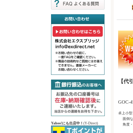
【代
GOC
卓上小型
面倒なゴ
Yahoo!にも出店中！
(Y-Direct)
角度・