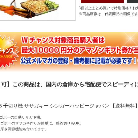
3個以上まとめ買いで特別価格！お
※商品画像は、代表商品の画像です
引可】この商品は、国内の倉庫から宅配便でスピーディ
-45 千切り機 ササガキー シンガーハッピージャパン 【送料無
ゴボーの自動ササガキ機。
ボーのササガキ作りが簡単に。斜め切りもOK。
厚さ調節機能も付いてます。