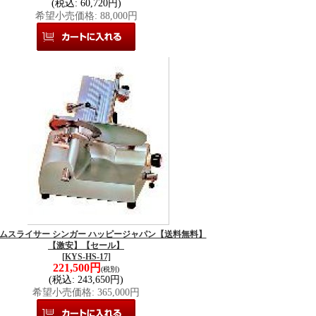
(税込
:
60,720円)
希望小売価格
:
88,000円
7 ハムスライサー シンガー ハッピージャパン【送料無料】
【激安】【セール】
[KYS-HS-17]
221,500円
(税別)
(税込
:
243,650円)
希望小売価格
:
365,000円