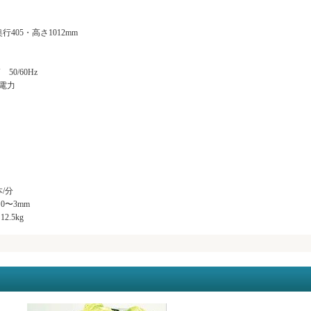
奥行405・高さ1012mm
 50/60Hz
電力
/分
0〜3mm
2.5kg