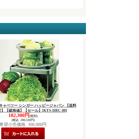
ンボキャベツー シンガー ハッピージャパン 【送料
安】【破格値】【セール】
[KYS-DRC-80]
182,300円
(税別)
(税込
:
200,530円)
希望小売価格
:
300,000円