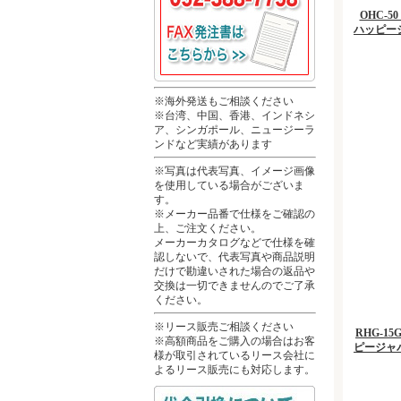
OHC-
ハッピージ
※海外発送もご相談ください
※台湾、中国、香港、インドネシ
ア、シンガポール、ニュージーラ
ンドなど実績があります
※写真は代表写真、イメージ画像
を使用している場合がございま
す。
※メーカー品番で仕様をご確認の
上、ご注文ください。
メーカーカタログなどで仕様を確
認しないで、代表写真や商品説明
だけで勘違いされた場合の返品や
交換は一切できませんのでご了承
ください。
※リース販売ご相談ください
RHG-1
※高額商品をご購入の場合はお客
ピージャパ
様が取引されているリース会社に
よるリース販売にも対応します。