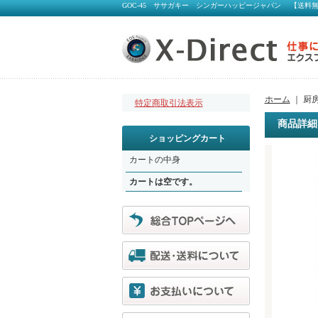
GOC-45 ササガキー シンガーハッピージャパン 【送料無料
ホーム
｜ 厨房
特定商取引法表示
商品詳細
ショッピングカート
カートの中身
カートは空です。