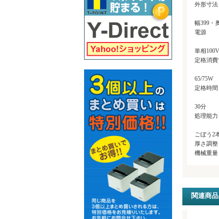
外形寸法
幅399・
電源
単相100V
定格消費
65/75W
定格時間
30分
処理能力
ごぼう2本
厚さ調整 
機械重量 1
関連商品