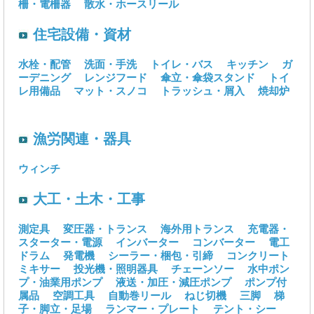
柵・電柵器
散水・ホースリール
住宅設備・資材
水栓・配管
洗面・手洗
トイレ・バス
キッチン
ガ
ーデニング
レンジフード
傘立・傘袋スタンド
トイ
レ用備品
マット・スノコ
トラッシュ・屑入
焼却炉
漁労関連・器具
ウィンチ
大工・土木・工事
測定具
変圧器・トランス
海外用トランス
充電器・
スターター・電源
インバーター
コンバーター
電工
ドラム
発電機
シーラー・梱包・引締
コンクリート
ミキサー
投光機・照明器具
チェーンソー
水中ポン
プ・油業用ポンプ
液送・加圧・減圧ポンプ
ポンプ付
属品
空調工具
自動巻リール
ねじ切機
三脚
梯
子・脚立・足場
ランマー・プレート
テント・シー