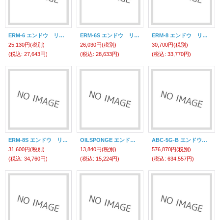
ERM-6 エンドウ リトラクター ERM-6 遠藤工業(ENDO)
ERM-6S エンドウ リトラクター ERM-6S (ラッカボウシソウチツキ) 遠藤工業(ENDO)
ERM-8 エンドウ リトラクター ERM-8 遠藤工業(ENDO)
25,130円
(税別)
26,030円
(税別)
30,700円
(税別)
(税込
:
27,643円)
(税込
:
28,633円)
(税込
:
33,770円)
ERM-8S エンドウ リトラクター ERM-8S (ラッカボウシソウチツキ) 遠藤工業(ENDO)
OILSPONGE エンドウ オイルスポンジ OILSPONG (6KG) 遠藤工業(ENDO)
ABC-5G-B エンドウ エアバランサー ＡＢＣ－５Ｇ－Ｂ （エアコントロール） 遠藤工業(ENDO)
31,600円
(税別)
13,840円
(税別)
576,870円
(税別)
(税込
:
34,760円)
(税込
:
15,224円)
(税込
:
634,557円)