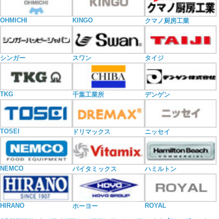
OHMICHI
KINGO
クマノ厨房工業
シンガー
スワン
タイジ
TKG
千葉工業所
デンゲン
TOSEI
ドリマックス
ニッセイ
NEMCO
バイタミックス
ハミルトン
HIRANO
ROYAL
ホーヨー