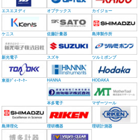
エスエヌディ
オプテックス
カイジョー
ケニス
佐藤計量器
島津製作所
新光電子
スズキ
ツルミポンプ
HANNA
HODAKA
東亜ﾃﾞｨｰｹｰｹｰ
本多電子
マザーツール
島津理化
理研機器
理研計測器