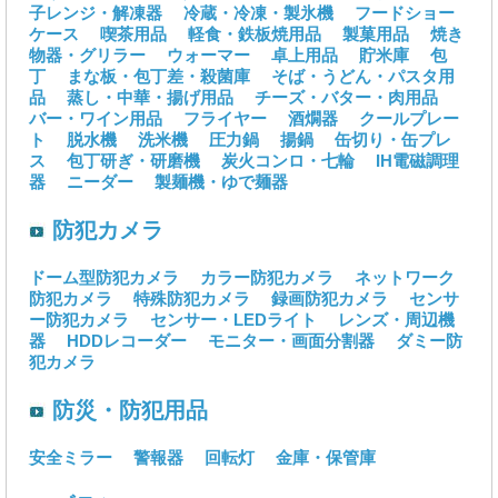
子レンジ・解凍器
冷蔵・冷凍・製氷機
フードショー
ケース
喫茶用品
軽食・鉄板焼用品
製菓用品
焼き
物器・グリラー
ウォーマー
卓上用品
貯米庫
包
丁
まな板・包丁差・殺菌庫
そば・うどん・パスタ用
品
蒸し・中華・揚げ用品
チーズ・バター・肉用品
バー・ワイン用品
フライヤー
酒燗器
クールプレー
ト
脱水機
洗米機
圧力鍋
揚鍋
缶切り・缶プレ
ス
包丁研ぎ・研磨機
炭火コンロ・七輪
IH電磁調理
器
ニーダー
製麺機・ゆで麺器
防犯カメラ
ドーム型防犯カメラ
カラー防犯カメラ
ネットワーク
防犯カメラ
特殊防犯カメラ
録画防犯カメラ
センサ
ー防犯カメラ
センサー・LEDライト
レンズ・周辺機
器
HDDレコーダー
モニター・画面分割器
ダミー防
犯カメラ
防災・防犯用品
安全ミラー
警報器
回転灯
金庫・保管庫