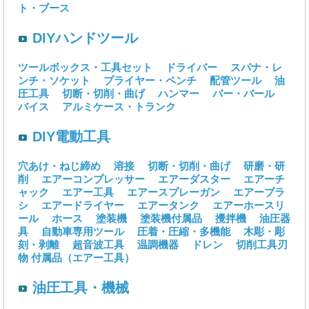
ト・ブース
DIYハンドツール
ツールボックス・工具セット
ドライバー
スパナ・レ
ンチ・ソケット
プライヤー・ペンチ
配管ツール
油
圧工具
切断・切削・曲げ
ハンマー
バー・バール
バイス
アルミケース・トランク
DIY電動工具
穴あけ・ねじ締め
溶接
切断・切削・曲げ
研磨・研
削
エアーコンプレッサー
エアーダスター
エアーチ
ャック
エアー工具
エアースプレーガン
エアーブラ
シ
エアードライヤー
エアータンク
エアーホースリ
ール
ホース
塗装機
塗装機付属品
攪拌機
油圧器
具
自動車専用ツール
圧着・圧縮・多機能
木彫・彫
刻・剥離
超音波工具
温調機器
ドレン
切削工具刃
物
付属品（エアー工具）
油圧工具・機械