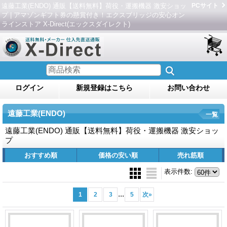
遠藤工業(ENDO) 通販【送料無料】荷役・運搬機器 激安ショッ
PCサイト
プ | アマゾンギフト券の懸賞付き！エクスブリッジの安心オン
ラインストア X-Direct(エックスダイレクト)
ログイン
新規登録はこちら
お問い合わせ
遠藤工業(ENDO)
一覧
遠藤工業(ENDO) 通販【送料無料】荷役・運搬機器 激安ショッ
プ
おすすめ順
価格の安い順
売れ筋順
表示件数
:
...
1
2
3
5
次
»