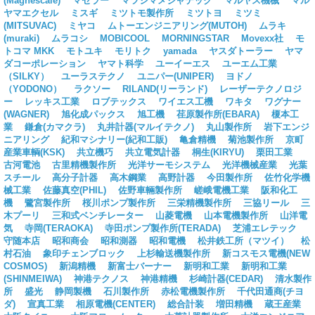
(Magnescale)
マゼラー
マツシマメジャテック
マルヤス機械
マル
ヤマエクセル
ミスギ
ミツトモ製作所
ミツトヨ
ミツミ
(MITSUVAC)
ミヤコ
ムトーエンジニアリング(MUTOH)
ムラキ
(muraki)
ムラコシ
MOBICOOL
MORNINGSTAR
Movexx社
モ
トコマ MKK
モトユキ
モリトク
yamada
ヤスダトーラー
ヤマ
ダコーポレーション
ヤマト科学
ユーイーエス
ユーエム工業
（SILKY）
ユーラステクノ
ユニパー(UNIPER)
ヨドノ
（YODONO）
ラクソー
RILAND(リーランド)
レーザーテクノロジ
ー
レッキス工業
ロブテックス
ワイエス工機
ワキタ
ワグナー
(WAGNER)
旭化成パックス
旭工機
荏原製作所(EBARA)
榎本工
業
鎌倉(カマクラ)
丸井計器(マルイテクノ)
丸山製作所
岩下エンジ
ニアリング
紀和マシナリー(紀和工販)
亀倉精機
菊池製作所
京町
産業車輌(KSK)
共立機巧
共立電気計器
桐生(KIRYU)
栗田工業
古河電池
古里精機製作所
光洋サーモシステム
光洋機械産業
光葉
スチール
高分子計器
高木鋼業
高野計器
今田製作所
佐竹化学機
械工業
佐藤真空(PHIL)
佐野車輛製作所
嵯峨電機工業
阪和化工
機
鷺宮製作所
桜川ポンプ製作所
三栄精機製作所
三協リール
三
木プーリ
三和式ベンチレーター
山菱電機
山本電機製作所
山洋電
気
寺岡(TERAOKA)
寺田ポンプ製作所(TERADA)
芝浦エレテック
守随本店
昭和商会
昭和測器
昭和電機
松井鉄工所（マツイ）
松
村石油
象印チェンブロック
上杉輸送機製作所
新コスモス電機(NEW
COSMOS)
新潟精機
新富士バーナー
新明和工業
新明和工業
(SHINMEIWA)
神港テクノス
神港精機
杉崎計器(CEDAR)
清水製作
所
盛光
静岡製機
石川製作所
赤松電機製作所
千代田通商(チヨ
ダ)
宣真工業
相原電機(CENTER)
総合計装
増田精機
蔵王産業