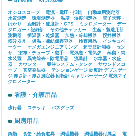
オシロスコープ
電流・電圧・抵抗
自動車用測定器
水質測定
環境測定器
温度・湿度測定器
電子天秤・
はかり
距離計・速度計・GPS
ミクロメーター
デー
タロガー・記録計
その他チェッカー
生産・製造用計
測機器
恒温器・乾燥器
加熱・冷却機器
撹拌機器
粉砕器具
保温・凍結保存容器
検査用品
インキュベ
ーター
オメガエンジニアリング
超音波計測器
セン
サ
塗布・チューブ・継手
電気窯・電気炉
蒸留・純
水装置
異物除去・除電用品
流量計
水準器・水盛
器
カウンター
薬注システム・タンク
サウンドスコ
ープ
真空発生器
テンションゲージ
硬度計
デプスゲー
ジ
厚さ計・厚さ測定器
回転計
キャリパーゲージ
電気マイ
クロメーター
看護・介護用品
歩行器
ステッキ
バスグッズ
厨房用品
鍋類
食缶・給食道具
調理機器
調理機器付属品
電