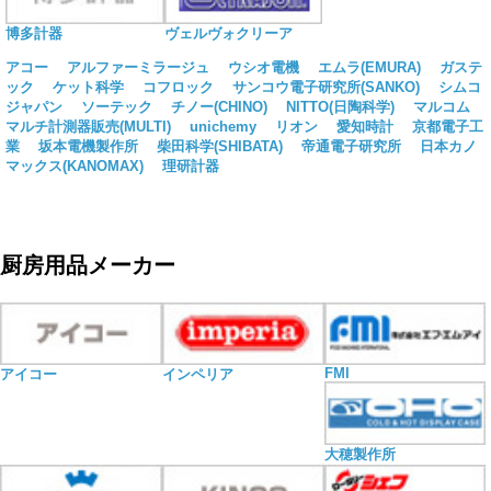
博多計器
ヴェルヴォクリーア
アコー
アルファーミラージュ
ウシオ電機
エムラ(EMURA)
ガステ
ック
ケット科学
コフロック
サンコウ電子研究所(SANKO)
シムコ
ジャパン
ソーテック
チノー(CHINO)
NITTO(日陶科学)
マルコム
マルチ計測器販売(MULTI)
unichemy
リオン
愛知時計
京都電子工
業
坂本電機製作所
柴田科学(SHIBATA)
帝通電子研究所
日本カノ
マックス(KANOMAX)
理研計器
厨房用品メーカー
FMI
アイコー
インペリア
大穂製作所