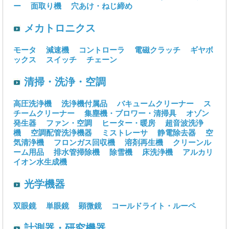
ー
面取り機
穴あけ・ねじ締め
メカトロニクス
モータ
減速機
コントローラ
電磁クラッチ
ギヤボ
ックス
スイッチ
チェーン
清掃・洗浄・空調
高圧洗浄機
洗浄機付属品
バキュームクリーナー
ス
チームクリーナー
集塵機・ブロワー・清掃具
オゾン
発生器
ファン・空調
ヒーター・暖房
超音波洗浄
機
空調配管洗浄機器
ミストレーサ
静電除去器
空
気清浄機
フロンガス回収機
溶剤再生機
クリーンル
ーム用品
排水管掃除機
除雪機
床洗浄機
アルカリ
イオン水生成機
光学機器
双眼鏡
単眼鏡
顕微鏡
コールドライト・ルーペ
計測器・研究機器