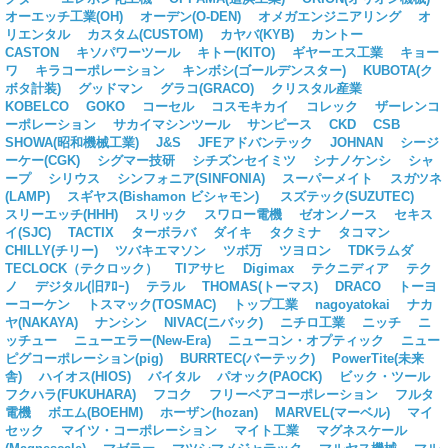
オーエッチ工業(OH)
オーデン(O-DEN)
オメガエンジニアリング
オ
リエンタル
カスタム(CUSTOM)
カヤバ(KYB)
カントー
CASTON
キソパワーツール
キトー(KITO)
ギヤーエス工業
キョー
ワ
キラコーポレーション
キンボシ(ゴールデンスター)
KUBOTA(ク
ボタ計装)
グッドマン
グラコ(GRACO)
クリスタル産業
KOBELCO
GOKO
コーセル
コスモキカイ
コレック
ザーレンコ
ーポレーション
サカイマシンツール
サンピース
CKD
CSB
SHOWA(昭和機械工業)
J&S
JFEアドバンテック
JOHNAN
シージ
ーケー(CGK)
シグマー技研
シチズンセイミツ
シナノケンシ
シャ
ープ
シリウス
シンフォニア(SINFONIA)
スーパーメイト
スガツネ
(LAMP)
スギヤス(Bishamon ビシャモン)
スズテック(SUZUTEC)
スリーエッチ(HHH)
スリック
スワロー電機
ゼオンノース
セキス
イ(SJC)
TACTIX
ターボラバ
ダイキ
タクミナ
タコマン
CHILLY(チリー)
ツバキエマソン
ツボ万
ツヨロン
TDKラムダ
TECLOCK（テクロック）
TIアサヒ
Digimax
テクニディア
テク
ノ
デジタル(旧ｱﾛｰ)
テラル
THOMAS(トーマス)
DRACO
トーヨ
ーコーケン
トスマック(TOSMAC)
トップ工業
nagoyatokai
ナカ
ヤ(NAKAYA)
ナンシン
NIVAC(ニバック)
ニチロ工業
ニッチ
ニ
ッチュー
ニューエラー(New-Era)
ニューコン・オプティック
ニュー
ピグコーポレーション(pig)
BURRTEC(バーテック)
PowerTite(未来
舎)
ハイオス(HIOS)
バイタル
パオック(PAOCK)
ビック・ツール
フクハラ(FUKUHARA)
フコク
フリーベアコーポレーション
フルタ
電機
ボエム(BOEHM)
ホーザン(hozan)
MARVEL(マーベル)
マイ
セック
マイツ・コーポレーション
マイト工業
マグネスケール