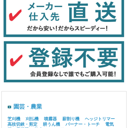
園芸・農業
芝刈機
刈払機
噴霧器
薪割り機
ヘッジトリマー
高枝切鋏・剪定
耕うん機
バーナー・トーチ
電気