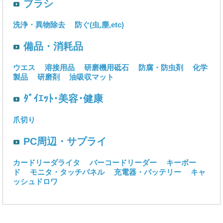
ブラシ
洗浄・異物除去
防ぐ(虫,塵,etc)
備品・消耗品
ウエス
溶接用品
研磨機用砥石
防腐・防虫剤
化学
製品
研磨剤
油吸収マット
ﾀﾞｲｴｯﾄ･美容･健康
爪切り
PC周辺・サプライ
カードリーダライタ
バーコードリーダー
キーボー
ド
モニタ・タッチパネル
充電器・バッテリー
キャ
ッシュドロワ