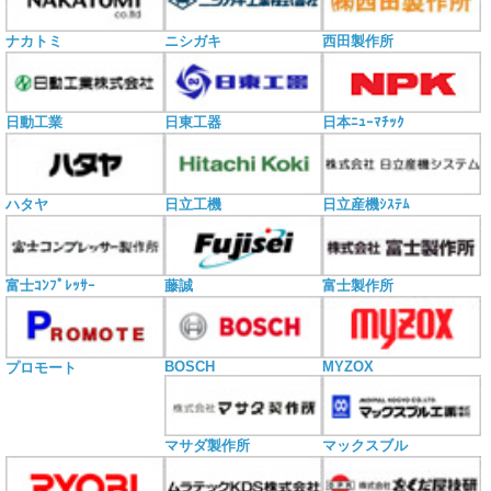
ナカトミ
ニシガキ
西田製作所
日動工業
日東工器
日本ﾆｭｰﾏﾁｯｸ
ハタヤ
日立工機
日立産機ｼｽﾃﾑ
富士ｺﾝﾌﾟﾚｯｻｰ
藤誠
富士製作所
BOSCH
MYZOX
プロモート
マサダ製作所
マックスブル