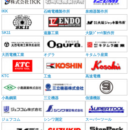
IKK
石崎電機製作所
泉精器製作所
SK11
遠藤工業
大阪ｼﾞｬｯｷ製作所
大西電機工業
オグラ
キタムラ産業
KTC
工進
高速電機
小島鋼業
三立機器
信濃機販
ジェフコム
シンワ測定
スーパーツール