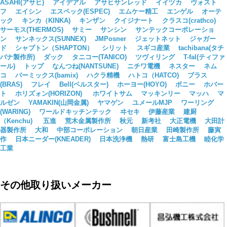
ASAHI(アサヒ)
アイデアル
アサヒサンレッド
イイヅカ
ヴォスト
フ
エイシン
エスペック(ESPEC)
エムケー精工
エンゲル
オーテ
ック
キンカ（KINKA)
キンザン
クイジナート
クラスコ(crathco)
サーモス(THERMOS)
サミー
サンシン
サンテックコーポレーショ
ン
サンネックス(SUNNEX)
JMPosner
ジェットネット
ジャガー
ド
シャプトン（SHAPTON）
シリット
スギコ産業
tachibana(タチ
バナ製作所)
ダック
タニコー(TANICO)
ツヴィリング
T-fal(ティファ
ール)
トップ
なんつね(NANTSUNE)
ニチワ電機
ネスター
ネム
コ
バーミックス(bamix)
ハクラ精機
ハトコ（HATCO)
ブラス
(BRAS)
フレイ
Bell(ベルスター)
ホーヨー(HOYO)
ボニー
ホバー
ト
ホリズォン(HORIZON)
ホワイトサム
マッキンリー
マッハ
マ
ルゼン
YAMAKIN(山岡金属)
ヤマゲン
ユメールMJP
ワーリング
(WARING)
ワールドキッチンテック
ヰセキ
伊藤産業
建厨
（Kenchu)
五進
荒木金属製作所
秋元
新考社
大正電機
大田計
器製作所
大和
中部コーポレーション
朝日産業
田崎製作所
藤寅
作
日本ニーダー(KNEADER)
日本洗浄機
熱研
富士島工機
睦化学
工業
その他取り扱いメーカー