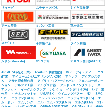
リョービ
ムラテックKDS
をくだ屋技研
アーム産業
ミズシマ工業
室本鉄工
ｽｴｶｹﾞﾂｰﾙ
今野製作所
ライン精機
ムサシ(Musashi)
GSユアサ
アネスト岩田(ANEST)
ARIMITSU(有光工業)
ASAGIRI(朝霧機器)
IMV
アイ・ティー・エス
(ITS)
アイコーエンジニアリング(AIKOH)
アキレス
アクアシステ
ム
アサヒ理化製作所
アプライドパワージャパン
アルスコーポレー
ション
アルファ工業
アルプス計器
アンドレスインダストリーズ
アンレット
イーグルクランプ
いけうち
イシダ(ISHIDA)
いすゞ製
作所
イチネンミツトモ
UMAREX
ウイニングボアー
NJI
SMC
STS
エクセン(EXEN)
エッシェンバッハ
エフティエス(FTS)
エ
ム・あい
エムリンク
エル・エム・エス(LMS)
エルム(ELM)
エレ
クター
エレポン化工機
OPPAMA(追浜工業)
ORION(オリオン機械)