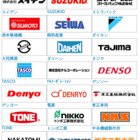
SUZUKID
スイデン
ストラパック
洲本整備機
精和産業
ダイキン
大同興業
ダイヘン
タジマ
TASCO
ﾁﾙｺｰﾎﾟﾚｰｼｮﾝ
デンソー
電菱
デンヨー
東正車両
TONE
トンボ工業
中谷機械製作所