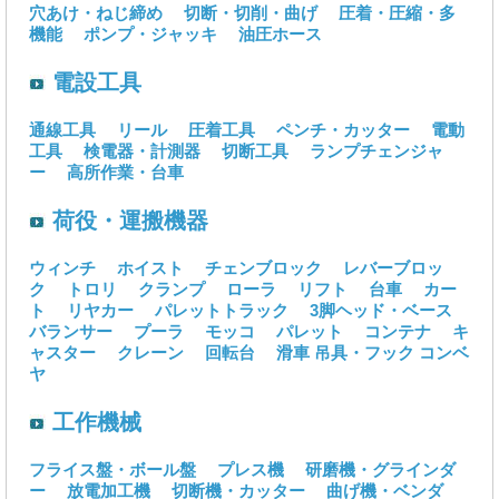
穴あけ・ねじ締め
切断・切削・曲げ
圧着・圧縮・多
機能
ポンプ・ジャッキ
油圧ホース
電設工具
通線工具
リール
圧着工具
ペンチ・カッター
電動
工具
検電器・計測器
切断工具
ランプチェンジャ
ー
高所作業・台車
荷役・運搬機器
ウィンチ
ホイスト
チェンブロック
レバーブロッ
ク
トロリ
クランプ
ローラ
リフト
台車
カー
ト
リヤカー
パレットトラック
3脚ヘッド・ベース
バランサー
プーラ
モッコ
パレット
コンテナ
キ
ャスター
クレーン
回転台
滑車
吊具・フック
コンベ
ヤ
工作機械
フライス盤・ボール盤
プレス機
研磨機・グラインダ
ー
放電加工機
切断機・カッター
曲げ機・ベンダ