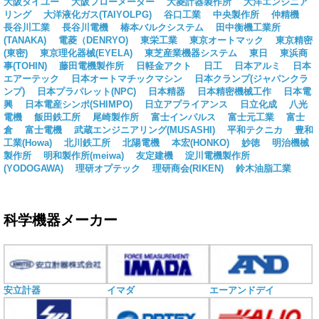
大阪タイユー
大阪フローメーター
大菱計器製作所
大洋エンジニア
リング
大洋液化ガス(TAIYOLPG)
谷口工業
中央製作所
仲精機
長谷川工業
長谷川電機
椿本バルクシステム
田中衡機工業所
(TANAKA)
電菱（DENRYO)
東栄工業
東京オートマック
東京精密
(東密)
東京理化器械(EYELA)
東芝産業機器システム
東日
東浜商
事(TOHIN)
藤田電機製作所
日軽金アクト
日工
日本アルミ
日本
エアーテック
日本オートマチックマシン
日本クランプ(ジャパンクラ
ンプ)
日本プラパレット(NPC)
日本精器
日本精密機械工作
日本電
興
日本電産シンポ(SHIMPO)
日立アプライアンス
日立化成
八光
電機
飯田鉄工所
尾崎製作所
富士インパルス
富士元工業
富士
倉
富士電機
武蔵エンジニアリング(MUSASHI)
平和テクニカ
豊和
工業(Howa)
北川鉄工所
北陽電機
本宏(HONKO)
妙徳
明治機械
製作所
明和製作所(meiwa)
友定建機
淀川電機製作所
(YODOGAWA)
理研オプテック
理研商会(RIKEN)
鈴木油脂工業
科学機器メーカー
安立計器
イマダ
エーアンドデイ