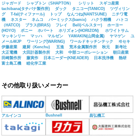
ジャガード
シャプトン（SHAPTON）
シリット
スギコ産業
tachibana(タチバナ製作所)
ダック
タニコー(TANICO)
ツヴィリン
グ
T-fal(ティファール)
トップ
なんつね(NANTSUNE)
ニチワ電
機
ネスター
ネムコ
バーミックス(bamix)
ハクラ精機
ハトコ
（HATCO)
ブラス(BRAS)
フレイ
Bell(ベルスター)
ホーヨー
(HOYO)
ボニー
ホバート
ホリズォン(HORIZON)
ホワイトサム
マッキンリー
マッハ
マルゼン
YAMAKIN(山岡金属)
ヤマゲン
ユ
メールMJP
ワーリング(WARING)
ワールドキッチンテック
ヰセキ
伊藤産業
建厨（Kenchu)
五進
荒木金属製作所
秋元
新考社
大正電機
大田計器製作所
大和
中部コーポレーション
朝日産業
田崎製作所
藤寅作
日本ニーダー(KNEADER)
日本洗浄機
熱研
富士島工機
睦化学工業
その他取り扱いメーカー
Bushnell
アルインコ
昌弘機工