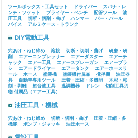
ツールボックス・工具セット
ドライバー
スパナ・レ
ンチ・ソケット
プライヤー・ペンチ
配管ツール
油
圧工具
切断・切削・曲げ
ハンマー
バー・バール
バイス
アルミケース・トランク
DIY電動工具
穴あけ・ねじ締め
溶接
切断・切削・曲げ
研磨・研
削
エアーコンプレッサー
エアーダスター
エアーチ
ャック
エアー工具
エアースプレーガン
エアーブラ
シ
エアードライヤー
エアータンク
エアーホースリ
ール
ホース
塗装機
塗装機付属品
攪拌機
油圧器
具
自動車専用ツール
圧着・圧縮・多機能
木彫・彫
刻・剥離
超音波工具
温調機器
ドレン
切削工具刃
物
付属品（エアー工具）
油圧工具・機械
穴あけ・ねじ締め
切断・切削・曲げ
圧着・圧縮・多
機能
ポンプ・ジャッキ
油圧ホース
電設工具