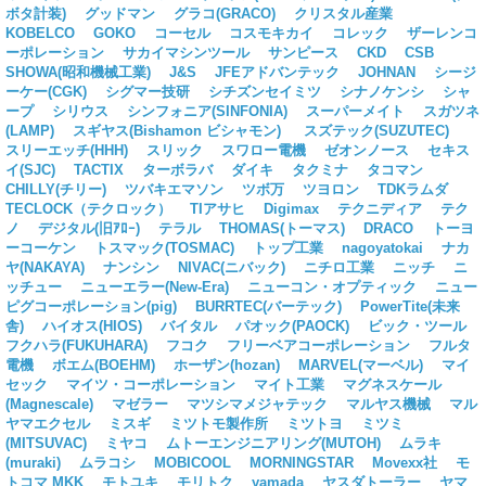
ボタ計装)
グッドマン
グラコ(GRACO)
クリスタル産業
KOBELCO
GOKO
コーセル
コスモキカイ
コレック
ザーレンコ
ーポレーション
サカイマシンツール
サンピース
CKD
CSB
SHOWA(昭和機械工業)
J&S
JFEアドバンテック
JOHNAN
シージ
ーケー(CGK)
シグマー技研
シチズンセイミツ
シナノケンシ
シャ
ープ
シリウス
シンフォニア(SINFONIA)
スーパーメイト
スガツネ
(LAMP)
スギヤス(Bishamon ビシャモン)
スズテック(SUZUTEC)
スリーエッチ(HHH)
スリック
スワロー電機
ゼオンノース
セキス
イ(SJC)
TACTIX
ターボラバ
ダイキ
タクミナ
タコマン
CHILLY(チリー)
ツバキエマソン
ツボ万
ツヨロン
TDKラムダ
TECLOCK（テクロック）
TIアサヒ
Digimax
テクニディア
テク
ノ
デジタル(旧ｱﾛｰ)
テラル
THOMAS(トーマス)
DRACO
トーヨ
ーコーケン
トスマック(TOSMAC)
トップ工業
nagoyatokai
ナカ
ヤ(NAKAYA)
ナンシン
NIVAC(ニバック)
ニチロ工業
ニッチ
ニ
ッチュー
ニューエラー(New-Era)
ニューコン・オプティック
ニュー
ピグコーポレーション(pig)
BURRTEC(バーテック)
PowerTite(未来
舎)
ハイオス(HIOS)
バイタル
パオック(PAOCK)
ビック・ツール
フクハラ(FUKUHARA)
フコク
フリーベアコーポレーション
フルタ
電機
ボエム(BOEHM)
ホーザン(hozan)
MARVEL(マーベル)
マイ
セック
マイツ・コーポレーション
マイト工業
マグネスケール
(Magnescale)
マゼラー
マツシマメジャテック
マルヤス機械
マル
ヤマエクセル
ミスギ
ミツトモ製作所
ミツトヨ
ミツミ
(MITSUVAC)
ミヤコ
ムトーエンジニアリング(MUTOH)
ムラキ
(muraki)
ムラコシ
MOBICOOL
MORNINGSTAR
Movexx社
モ
トコマ MKK
モトユキ
モリトク
yamada
ヤスダトーラー
ヤマ