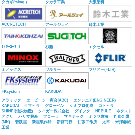
タカギ(takagi)
タカラ工業
大阪塗料
ACCRETECH
アールジェイ
鈴木工業
ﾀｲﾎｰｺｰｻﾞｲ
杉藤
エクセル
ミノックス
ワルサー
フリアー(FLIR)
KAKUDAI
FKsystem
アラミック
エービーシー商会(ABC)
エンジニア(ENGINEER)
KAKUDAI
クマヒラ
グローベン
ケミプロ化成
コトヒラ
SHINEI(信栄物産)
タイガー株式会社
ダイフク
NEBULE
ネクスト
アグリ
ハリマ興産
フローラ
マキテック
ミツワ東海
丸喜金属
(MK)
若狭屋
新屋製作所
新宮商行
仁張工作所
太幸
米澤器械
工業