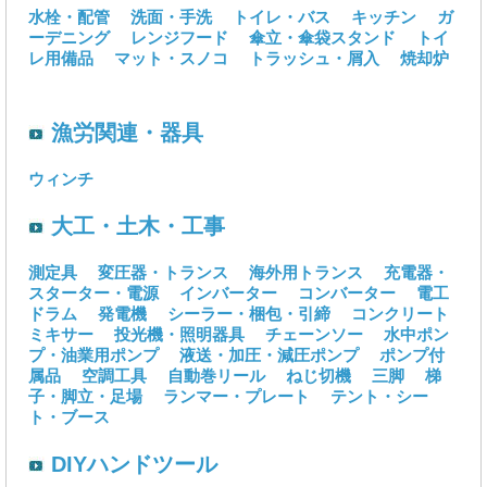
水栓・配管
洗面・手洗
トイレ・バス
キッチン
ガ
ーデニング
レンジフード
傘立・傘袋スタンド
トイ
レ用備品
マット・スノコ
トラッシュ・屑入
焼却炉
漁労関連・器具
ウィンチ
大工・土木・工事
測定具
変圧器・トランス
海外用トランス
充電器・
スターター・電源
インバーター
コンバーター
電工
ドラム
発電機
シーラー・梱包・引締
コンクリート
ミキサー
投光機・照明器具
チェーンソー
水中ポン
プ・油業用ポンプ
液送・加圧・減圧ポンプ
ポンプ付
属品
空調工具
自動巻リール
ねじ切機
三脚
梯
子・脚立・足場
ランマー・プレート
テント・シー
ト・ブース
DIYハンドツール