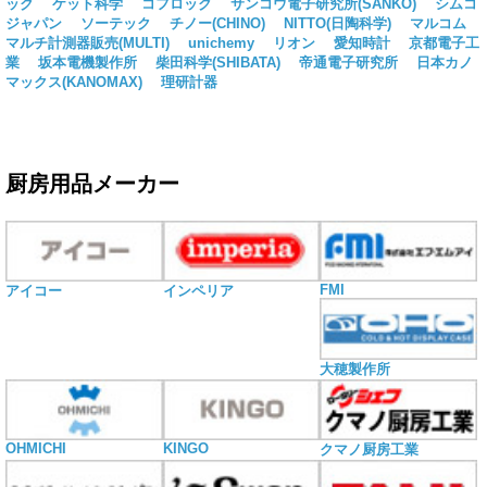
ック
ケット科学
コフロック
サンコウ電子研究所(SANKO)
シムコ
ジャパン
ソーテック
チノー(CHINO)
NITTO(日陶科学)
マルコム
マルチ計測器販売(MULTI)
unichemy
リオン
愛知時計
京都電子工
業
坂本電機製作所
柴田科学(SHIBATA)
帝通電子研究所
日本カノ
マックス(KANOMAX)
理研計器
厨房用品メーカー
FMI
アイコー
インペリア
大穂製作所
OHMICHI
KINGO
クマノ厨房工業