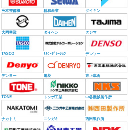
洲本整備機
精和産業
ダイキン
大同興業
ダイヘン
タジマ
TASCO
ﾁﾙｺｰﾎﾟﾚｰｼｮﾝ
デンソー
電菱
デンヨー
東正車両
TONE
トンボ工業
中谷機械製作所
ナカトミ
ニシガキ
西田製作所