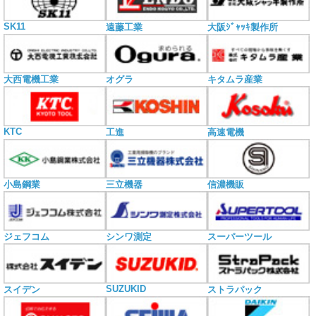
SK11
遠藤工業
大阪ｼﾞｬｯｷ製作所
大西電機工業
オグラ
キタムラ産業
KTC
工進
高速電機
小島鋼業
三立機器
信濃機販
ジェフコム
シンワ測定
スーパーツール
SUZUKID
スイデン
ストラパック