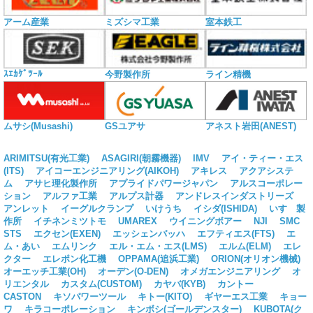
アーム産業
ミズシマ工業
室本鉄工
ｽｴｶｹﾞﾂｰﾙ
今野製作所
ライン精機
ムサシ(Musashi)
GSユアサ
アネスト岩田(ANEST)
ARIMITSU(有光工業)
ASAGIRI(朝霧機器)
IMV
アイ・ティー・エス
(ITS)
アイコーエンジニアリング(AIKOH)
アキレス
アクアシステ
ム
アサヒ理化製作所
アプライドパワージャパン
アルスコーポレー
ション
アルファ工業
アルプス計器
アンドレスインダストリーズ
アンレット
イーグルクランプ
いけうち
イシダ(ISHIDA)
いすゞ製
作所
イチネンミツトモ
UMAREX
ウイニングボアー
NJI
SMC
STS
エクセン(EXEN)
エッシェンバッハ
エフティエス(FTS)
エ
ム・あい
エムリンク
エル・エム・エス(LMS)
エルム(ELM)
エレ
クター
エレポン化工機
OPPAMA(追浜工業)
ORION(オリオン機械)
オーエッチ工業(OH)
オーデン(O-DEN)
オメガエンジニアリング
オ
リエンタル
カスタム(CUSTOM)
カヤバ(KYB)
カントー
CASTON
キソパワーツール
キトー(KITO)
ギヤーエス工業
キョー
ワ
キラコーポレーション
キンボシ(ゴールデンスター)
KUBOTA(ク