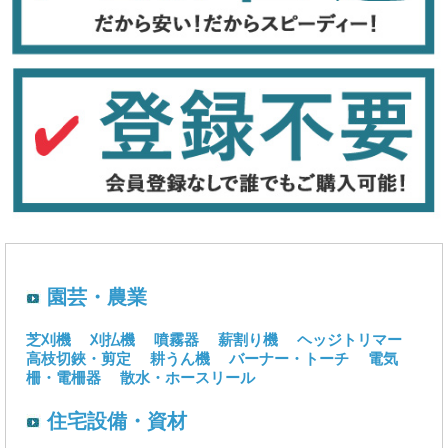
園芸・農業
芝刈機
刈払機
噴霧器
薪割り機
ヘッジトリマー
高枝切鋏・剪定
耕うん機
バーナー・トーチ
電気
柵・電柵器
散水・ホースリール
住宅設備・資材