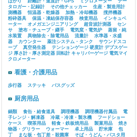
はかり
距離計・速度計・GPS
ミクロメーター
デー
タロガー・記録計
その他チェッカー
生産・製造用計
測機器
恒温器・乾燥器
加熱・冷却機器
撹拌機器
粉砕器具
保温・凍結保存容器
検査用品
インキュベ
ーター
オメガエンジニアリング
超音波計測器
セン
サ
塗布・チューブ・継手
電気窯・電気炉
蒸留・純
水装置
異物除去・除電用品
流量計
水準器・水盛
器
カウンター
薬注システム・タンク
サウンドスコ
ープ
真空発生器
テンションゲージ
硬度計
デプスゲー
ジ
厚さ計・厚さ測定器
回転計
キャリパーゲージ
電気マイ
クロメーター
看護・介護用品
歩行器
ステッキ
バスグッズ
厨房用品
鍋類
食缶・給食道具
調理機器
調理機器付属品
電
子レンジ・解凍器
冷蔵・冷凍・製氷機
フードショー
ケース
喫茶用品
軽食・鉄板焼用品
製菓用品
焼き
物器・グリラー
ウォーマー
卓上用品
貯米庫
包
丁
まな板・包丁差・殺菌庫
そば・うどん・パスタ用