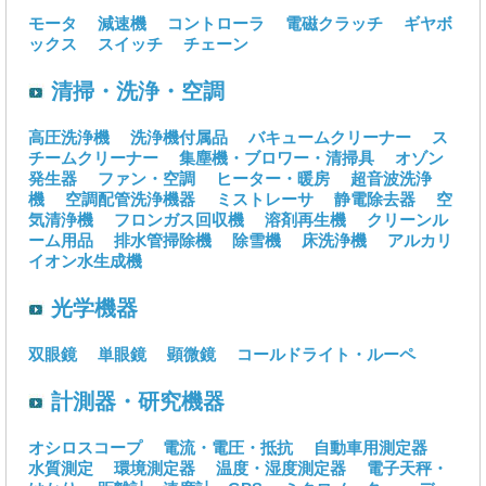
モータ
減速機
コントローラ
電磁クラッチ
ギヤボ
ックス
スイッチ
チェーン
清掃・洗浄・空調
高圧洗浄機
洗浄機付属品
バキュームクリーナー
ス
チームクリーナー
集塵機・ブロワー・清掃具
オゾン
発生器
ファン・空調
ヒーター・暖房
超音波洗浄
機
空調配管洗浄機器
ミストレーサ
静電除去器
空
気清浄機
フロンガス回収機
溶剤再生機
クリーンル
ーム用品
排水管掃除機
除雪機
床洗浄機
アルカリ
イオン水生成機
光学機器
双眼鏡
単眼鏡
顕微鏡
コールドライト・ルーペ
計測器・研究機器
オシロスコープ
電流・電圧・抵抗
自動車用測定器
水質測定
環境測定器
温度・湿度測定器
電子天秤・