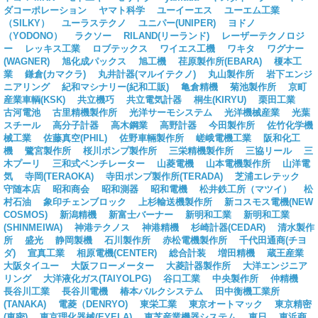
ダコーポレーション
ヤマト科学
ユーイーエス
ユーエム工業
（SILKY）
ユーラステクノ
ユニパー(UNIPER)
ヨドノ
（YODONO）
ラクソー
RILAND(リーランド)
レーザーテクノロジ
ー
レッキス工業
ロブテックス
ワイエス工機
ワキタ
ワグナー
(WAGNER)
旭化成パックス
旭工機
荏原製作所(EBARA)
榎本工
業
鎌倉(カマクラ)
丸井計器(マルイテクノ)
丸山製作所
岩下エンジ
ニアリング
紀和マシナリー(紀和工販)
亀倉精機
菊池製作所
京町
産業車輌(KSK)
共立機巧
共立電気計器
桐生(KIRYU)
栗田工業
古河電池
古里精機製作所
光洋サーモシステム
光洋機械産業
光葉
スチール
高分子計器
高木鋼業
高野計器
今田製作所
佐竹化学機
械工業
佐藤真空(PHIL)
佐野車輛製作所
嵯峨電機工業
阪和化工
機
鷺宮製作所
桜川ポンプ製作所
三栄精機製作所
三協リール
三
木プーリ
三和式ベンチレーター
山菱電機
山本電機製作所
山洋電
気
寺岡(TERAOKA)
寺田ポンプ製作所(TERADA)
芝浦エレテック
守随本店
昭和商会
昭和測器
昭和電機
松井鉄工所（マツイ）
松
村石油
象印チェンブロック
上杉輸送機製作所
新コスモス電機(NEW
COSMOS)
新潟精機
新富士バーナー
新明和工業
新明和工業
(SHINMEIWA)
神港テクノス
神港精機
杉崎計器(CEDAR)
清水製作
所
盛光
静岡製機
石川製作所
赤松電機製作所
千代田通商(チヨ
ダ)
宣真工業
相原電機(CENTER)
総合計装
増田精機
蔵王産業
大阪タイユー
大阪フローメーター
大菱計器製作所
大洋エンジニア
リング
大洋液化ガス(TAIYOLPG)
谷口工業
中央製作所
仲精機
長谷川工業
長谷川電機
椿本バルクシステム
田中衡機工業所
(TANAKA)
電菱（DENRYO)
東栄工業
東京オートマック
東京精密
(東密)
東京理化器械(EYELA)
東芝産業機器システム
東日
東浜商