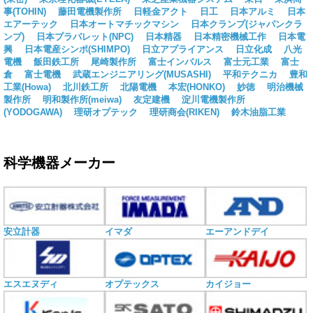
事(TOHIN)
藤田電機製作所
日軽金アクト
日工
日本アルミ
日本
エアーテック
日本オートマチックマシン
日本クランプ(ジャパンクラ
ンプ)
日本プラパレット(NPC)
日本精器
日本精密機械工作
日本電
興
日本電産シンポ(SHIMPO)
日立アプライアンス
日立化成
八光
電機
飯田鉄工所
尾崎製作所
富士インパルス
富士元工業
富士
倉
富士電機
武蔵エンジニアリング(MUSASHI)
平和テクニカ
豊和
工業(Howa)
北川鉄工所
北陽電機
本宏(HONKO)
妙徳
明治機械
製作所
明和製作所(meiwa)
友定建機
淀川電機製作所
(YODOGAWA)
理研オプテック
理研商会(RIKEN)
鈴木油脂工業
科学機器メーカー
安立計器
イマダ
エーアンドデイ
エスエヌディ
オプテックス
カイジョー