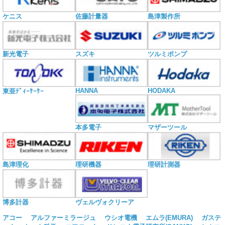
ケニス
佐藤計量器
島津製作所
新光電子
スズキ
ツルミポンプ
HANNA
HODAKA
東亜ﾃﾞｨｰｹｰｹｰ
本多電子
マザーツール
島津理化
理研機器
理研計測器
博多計器
ヴェルヴォクリーア
アコー
アルファーミラージュ
ウシオ電機
エムラ(EMURA)
ガステ