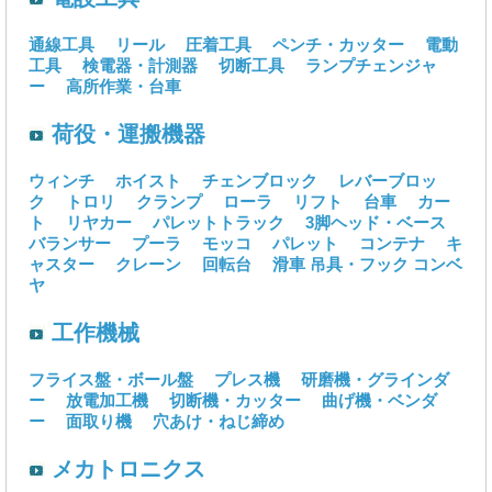
通線工具
リール
圧着工具
ペンチ・カッター
電動
工具
検電器・計測器
切断工具
ランプチェンジャ
ー
高所作業・台車
荷役・運搬機器
ウィンチ
ホイスト
チェンブロック
レバーブロッ
ク
トロリ
クランプ
ローラ
リフト
台車
カー
ト
リヤカー
パレットトラック
3脚ヘッド・ベース
バランサー
プーラ
モッコ
パレット
コンテナ
キ
ャスター
クレーン
回転台
滑車
吊具・フック
コンベ
ヤ
工作機械
フライス盤・ボール盤
プレス機
研磨機・グラインダ
ー
放電加工機
切断機・カッター
曲げ機・ベンダ
ー
面取り機
穴あけ・ねじ締め
メカトロニクス