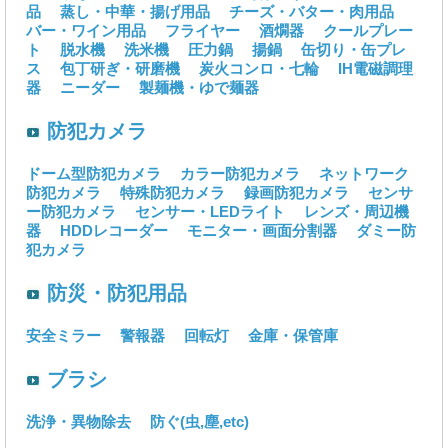
品
蒸し・中華・揚げ用品
チーズ・バター・肉用品
バー・ワイン用品
フライヤー
酒燗器
クールプレー
ト
脱水機
洗米機
圧力鍋
揚鍋
缶切り・缶プレ
ス
包丁研ぎ・研磨機
炭火コンロ・七輪
IH電磁調理
器
ニーダー
製麺機・ゆで麺器
防犯カメラ
ドーム型防犯カメラ
カラー防犯カメラ
ネットワーク
防犯カメラ
特殊防犯カメラ
録画防犯カメラ
センサ
ー防犯カメラ
センサー・LEDライト
レンズ・周辺機
器
HDDレコーダー
モニター・画面分割器
ダミー防
犯カメラ
防災・防犯用品
安全ミラー
警報器
回転灯
金庫・保管庫
ブラシ
洗浄・異物除去
防ぐ(虫,塵,etc)