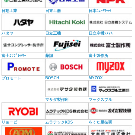
日動工業
日東工器
日本ﾆｭｰﾏﾁｯｸ
ハタヤ
日立工機
日立産機ｼｽﾃﾑ
富士ｺﾝﾌﾟﾚｯｻｰ
藤誠
富士製作所
BOSCH
MYZOX
プロモート
マサダ製作所
マックスブル
リョービ
ムラテックKDS
をくだ屋技研