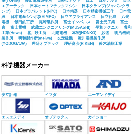
事(TOHIN)
藤田電機製作所
日軽金アクト
日工
日本アルミ
日本
エアーテック
日本オートマチックマシン
日本クランプ(ジャパンクラ
ンプ)
日本プラパレット(NPC)
日本精器
日本精密機械工作
日本電
興
日本電産シンポ(SHIMPO)
日立アプライアンス
日立化成
八光
電機
飯田鉄工所
尾崎製作所
富士インパルス
富士元工業
富士
倉
富士電機
武蔵エンジニアリング(MUSASHI)
平和テクニカ
豊和
工業(Howa)
北川鉄工所
北陽電機
本宏(HONKO)
妙徳
明治機械
製作所
明和製作所(meiwa)
友定建機
淀川電機製作所
(YODOGAWA)
理研オプテック
理研商会(RIKEN)
鈴木油脂工業
科学機器メーカー
安立計器
イマダ
エーアンドデイ
エスエヌディ
オプテックス
カイジョー