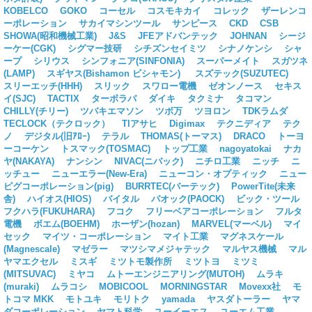
KOBELCO
GOKO
コーセル
コスモキカイ
コレック
ザーレンコ
ーポレーション
サカイマシンツール
サンピース
CKD
CSB
SHOWA(昭和機械工業)
J&S
JFEアドバンテック
JOHNAN
シージ
ーケー(CGK)
シグマー技研
シチズンセイミツ
シナノケンシ
シャ
ープ
シリウス
シンフォニア(SINFONIA)
スーパーメイト
スガツネ
(LAMP)
スギヤス(Bishamon ビシャモン)
スズテック(SUZUTEC)
スリーエッチ(HHH)
スリック
スワロー電機
ゼオンノース
セキス
イ(SJC)
TACTIX
ターボラバ
ダイキ
タクミナ
タコマン
CHILLY(チリー)
ツバキエマソン
ツボ万
ツヨロン
TDKラムダ
TECLOCK（テクロック）
TIアサヒ
Digimax
テクニディア
テク
ノ
デジタル(旧ｱﾛｰ)
テラル
THOMAS(トーマス)
DRACO
トーヨ
ーコーケン
トスマック(TOSMAC)
トップ工業
nagoyatokai
ナカ
ヤ(NAKAYA)
ナンシン
NIVAC(ニバック)
ニチロ工業
ニッチ
ニ
ッチュー
ニューエラー(New-Era)
ニューコン・オプティック
ニュー
ピグコーポレーション(pig)
BURRTEC(バーテック)
PowerTite(未来
舎)
ハイオス(HIOS)
バイタル
パオック(PAOCK)
ビック・ツール
フクハラ(FUKUHARA)
フコク
フリーベアコーポレーション
フルタ
電機
ボエム(BOEHM)
ホーザン(hozan)
MARVEL(マーベル)
マイ
セック
マイツ・コーポレーション
マイト工業
マグネスケール
(Magnescale)
マゼラー
マツシマメジャテック
マルヤス機械
マル
ヤマエクセル
ミスギ
ミツトモ製作所
ミツトヨ
ミツミ
(MITSUVAC)
ミヤコ
ムトーエンジニアリング(MUTOH)
ムラキ
(muraki)
ムラコシ
MOBICOOL
MORNINGSTAR
Movexx社
モ
トコマ MKK
モトユキ
モリトク
yamada
ヤスダトーラー
ヤマ
ダコーポレーション
ヤマト科学
ユーイーエス
ユーエム工業