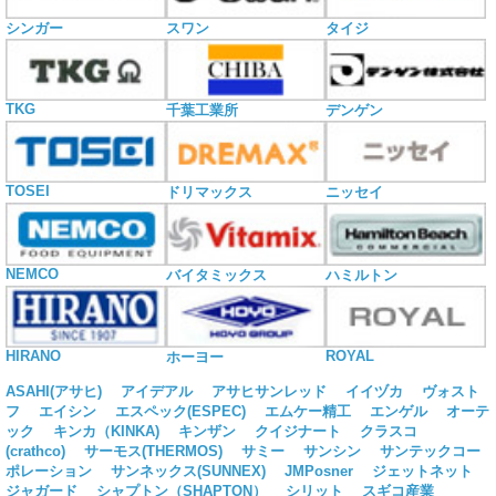
シンガー
スワン
タイジ
TKG
千葉工業所
デンゲン
TOSEI
ドリマックス
ニッセイ
NEMCO
バイタミックス
ハミルトン
HIRANO
ROYAL
ホーヨー
ASAHI(アサヒ)
アイデアル
アサヒサンレッド
イイヅカ
ヴォスト
フ
エイシン
エスペック(ESPEC)
エムケー精工
エンゲル
オーテ
ック
キンカ（KINKA)
キンザン
クイジナート
クラスコ
(crathco)
サーモス(THERMOS)
サミー
サンシン
サンテックコー
ポレーション
サンネックス(SUNNEX)
JMPosner
ジェットネット
ジャガード
シャプトン（SHAPTON）
シリット
スギコ産業