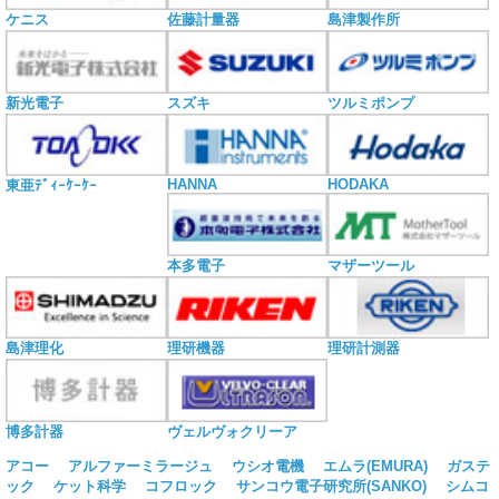
ケニス
佐藤計量器
島津製作所
新光電子
スズキ
ツルミポンプ
HANNA
HODAKA
東亜ﾃﾞｨｰｹｰｹｰ
本多電子
マザーツール
島津理化
理研機器
理研計測器
博多計器
ヴェルヴォクリーア
アコー
アルファーミラージュ
ウシオ電機
エムラ(EMURA)
ガステ
ック
ケット科学
コフロック
サンコウ電子研究所(SANKO)
シムコ