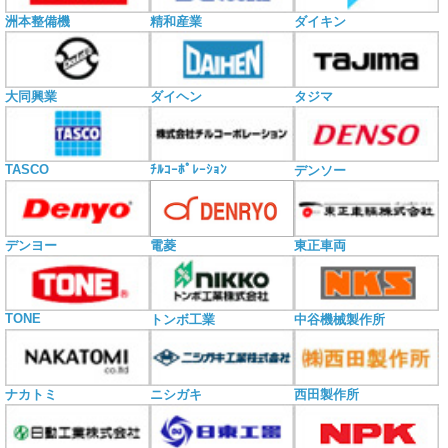
洲本整備機
精和産業
ダイキン
大同興業
ダイヘン
タジマ
TASCO
ﾁﾙｺｰﾎﾟﾚｰｼｮﾝ
デンソー
電菱
デンヨー
東正車両
TONE
トンボ工業
中谷機械製作所
ナカトミ
ニシガキ
西田製作所