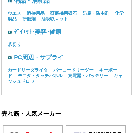
備品・消耗品
ウエス
溶接用品
研磨機用砥石
防腐・防虫剤
化学
製品
研磨剤
油吸収マット
ﾀﾞｲｴｯﾄ･美容･健康
爪切り
PC周辺・サプライ
カードリーダライタ
バーコードリーダー
キーボー
ド
モニタ・タッチパネル
充電器・バッテリー
キャ
ッシュドロワ
売れ筋・人気メーカー