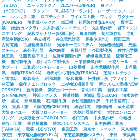
（SILKY）
ユーラステクノ
ユニパー(UNIPER)
ヨドノ
（YODONO）
ラクソー
RILAND(リーランド)
レーザーテクノロジ
ー
レッキス工業
ロブテックス
ワイエス工機
ワキタ
ワグナー
(WAGNER)
旭化成パックス
旭工機
荏原製作所(EBARA)
榎本工
業
鎌倉(カマクラ)
丸井計器(マルイテクノ)
丸山製作所
岩下エンジ
ニアリング
紀和マシナリー(紀和工販)
亀倉精機
菊池製作所
京町
産業車輌(KSK)
共立機巧
共立電気計器
桐生(KIRYU)
栗田工業
古河電池
古里精機製作所
光洋サーモシステム
光洋機械産業
光葉
スチール
高分子計器
高木鋼業
高野計器
今田製作所
佐竹化学機
械工業
佐藤真空(PHIL)
佐野車輛製作所
嵯峨電機工業
阪和化工
機
鷺宮製作所
桜川ポンプ製作所
三栄精機製作所
三協リール
三
木プーリ
三和式ベンチレーター
山菱電機
山本電機製作所
山洋電
気
寺岡(TERAOKA)
寺田ポンプ製作所(TERADA)
芝浦エレテック
守随本店
昭和商会
昭和測器
昭和電機
松井鉄工所（マツイ）
松
村石油
象印チェンブロック
上杉輸送機製作所
新コスモス電機(NEW
COSMOS)
新潟精機
新富士バーナー
新明和工業
新明和工業
(SHINMEIWA)
神港テクノス
神港精機
杉崎計器(CEDAR)
清水製作
所
盛光
静岡製機
石川製作所
赤松電機製作所
千代田通商(チヨ
ダ)
宣真工業
相原電機(CENTER)
総合計装
増田精機
蔵王産業
大阪タイユー
大阪フローメーター
大菱計器製作所
大洋エンジニア
リング
大洋液化ガス(TAIYOLPG)
谷口工業
中央製作所
仲精機
長谷川工業
長谷川電機
椿本バルクシステム
田中衡機工業所
(TANAKA)
電菱（DENRYO)
東栄工業
東京オートマック
東京精密
(東密)
東京理化器械(EYELA)
東芝産業機器システム
東日
東浜商