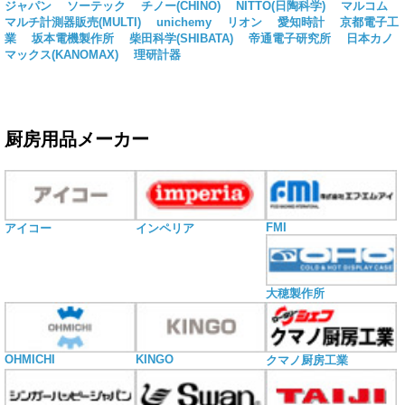
ジャパン
ソーテック
チノー(CHINO)
NITTO(日陶科学)
マルコム
マルチ計測器販売(MULTI)
unichemy
リオン
愛知時計
京都電子工
業
坂本電機製作所
柴田科学(SHIBATA)
帝通電子研究所
日本カノ
マックス(KANOMAX)
理研計器
厨房用品メーカー
FMI
アイコー
インペリア
大穂製作所
OHMICHI
KINGO
クマノ厨房工業