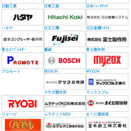
日動工業
日東工器
日本ﾆｭｰﾏﾁｯｸ
ハタヤ
日立工機
日立産機ｼｽﾃﾑ
富士ｺﾝﾌﾟﾚｯｻｰ
藤誠
富士製作所
BOSCH
MYZOX
プロモート
マサダ製作所
マックスブル
リョービ
ムラテックKDS
をくだ屋技研