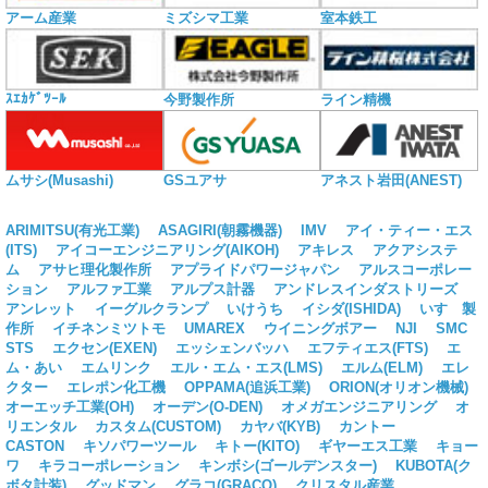
アーム産業
ミズシマ工業
室本鉄工
ｽｴｶｹﾞﾂｰﾙ
今野製作所
ライン精機
ムサシ(Musashi)
GSユアサ
アネスト岩田(ANEST)
ARIMITSU(有光工業)
ASAGIRI(朝霧機器)
IMV
アイ・ティー・エス
(ITS)
アイコーエンジニアリング(AIKOH)
アキレス
アクアシステ
ム
アサヒ理化製作所
アプライドパワージャパン
アルスコーポレー
ション
アルファ工業
アルプス計器
アンドレスインダストリーズ
アンレット
イーグルクランプ
いけうち
イシダ(ISHIDA)
いすゞ製
作所
イチネンミツトモ
UMAREX
ウイニングボアー
NJI
SMC
STS
エクセン(EXEN)
エッシェンバッハ
エフティエス(FTS)
エ
ム・あい
エムリンク
エル・エム・エス(LMS)
エルム(ELM)
エレ
クター
エレポン化工機
OPPAMA(追浜工業)
ORION(オリオン機械)
オーエッチ工業(OH)
オーデン(O-DEN)
オメガエンジニアリング
オ
リエンタル
カスタム(CUSTOM)
カヤバ(KYB)
カントー
CASTON
キソパワーツール
キトー(KITO)
ギヤーエス工業
キョー
ワ
キラコーポレーション
キンボシ(ゴールデンスター)
KUBOTA(ク
ボタ計装)
グッドマン
グラコ(GRACO)
クリスタル産業