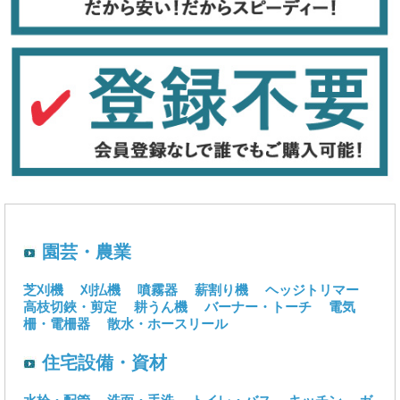
園芸・農業
芝刈機
刈払機
噴霧器
薪割り機
ヘッジトリマー
高枝切鋏・剪定
耕うん機
バーナー・トーチ
電気
柵・電柵器
散水・ホースリール
住宅設備・資材