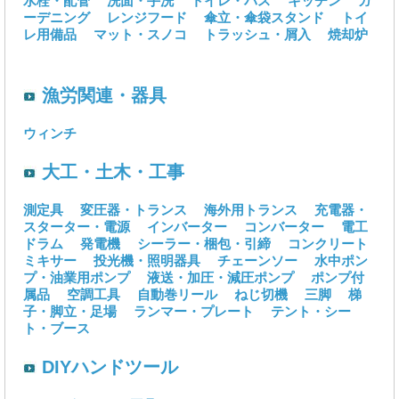
水栓・配管
洗面・手洗
トイレ・バス
キッチン
ガ
ーデニング
レンジフード
傘立・傘袋スタンド
トイ
レ用備品
マット・スノコ
トラッシュ・屑入
焼却炉
漁労関連・器具
ウィンチ
大工・土木・工事
測定具
変圧器・トランス
海外用トランス
充電器・
スターター・電源
インバーター
コンバーター
電工
ドラム
発電機
シーラー・梱包・引締
コンクリート
ミキサー
投光機・照明器具
チェーンソー
水中ポン
プ・油業用ポンプ
液送・加圧・減圧ポンプ
ポンプ付
属品
空調工具
自動巻リール
ねじ切機
三脚
梯
子・脚立・足場
ランマー・プレート
テント・シー
ト・ブース
DIYハンドツール