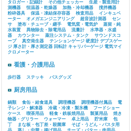
タロガー・記録計
その他チェッカー
生産・製造用計
測機器
恒温器・乾燥器
加熱・冷却機器
撹拌機器
粉砕器具
保温・凍結保存容器
検査用品
インキュベ
ーター
オメガエンジニアリング
超音波計測器
セン
サ
塗布・チューブ・継手
電気窯・電気炉
蒸留・純
水装置
異物除去・除電用品
流量計
水準器・水盛
器
カウンター
薬注システム・タンク
サウンドスコ
ープ
真空発生器
テンションゲージ
硬度計
デプスゲー
ジ
厚さ計・厚さ測定器
回転計
キャリパーゲージ
電気マイ
クロメーター
看護・介護用品
歩行器
ステッキ
バスグッズ
厨房用品
鍋類
食缶・給食道具
調理機器
調理機器付属品
電
子レンジ・解凍器
冷蔵・冷凍・製氷機
フードショー
ケース
喫茶用品
軽食・鉄板焼用品
製菓用品
焼き
物器・グリラー
ウォーマー
卓上用品
貯米庫
包
丁
まな板・包丁差・殺菌庫
そば・うどん・パスタ用
品
蒸し・中華・揚げ用品
チーズ・バター・肉用品