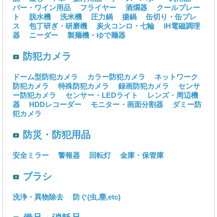
バー・ワイン用品
フライヤー
酒燗器
クールプレー
ト
脱水機
洗米機
圧力鍋
揚鍋
缶切り・缶プレ
ス
包丁研ぎ・研磨機
炭火コンロ・七輪
IH電磁調理
器
ニーダー
製麺機・ゆで麺器
防犯カメラ
ドーム型防犯カメラ
カラー防犯カメラ
ネットワーク
防犯カメラ
特殊防犯カメラ
録画防犯カメラ
センサ
ー防犯カメラ
センサー・LEDライト
レンズ・周辺機
器
HDDレコーダー
モニター・画面分割器
ダミー防
犯カメラ
防災・防犯用品
安全ミラー
警報器
回転灯
金庫・保管庫
ブラシ
洗浄・異物除去
防ぐ(虫,塵,etc)