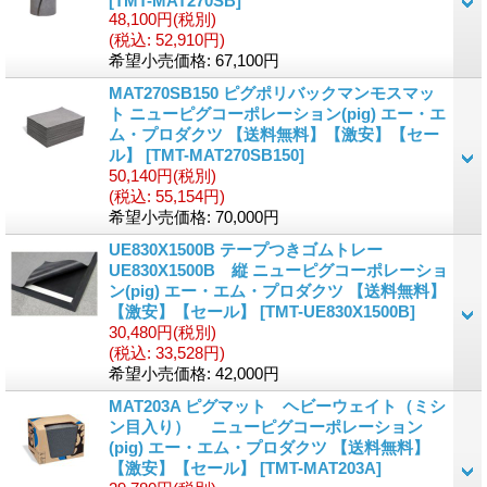
[
TMT-MAT270SB
]
48,100円
(税別)
(税込
:
52,910円)
希望小売価格
:
67,100円
MAT270SB150 ピグポリバックマンモスマッ
ト ニューピグコーポレーション(pig) エー・エ
ム・プロダクツ 【送料無料】【激安】【セー
ル】
[
TMT-MAT270SB150
]
50,140円
(税別)
(税込
:
55,154円)
希望小売価格
:
70,000円
UE830X1500B テープつきゴムトレー
UE830X1500B 縦 ニューピグコーポレーショ
ン(pig) エー・エム・プロダクツ 【送料無料】
【激安】【セール】
[
TMT-UE830X1500B
]
30,480円
(税別)
(税込
:
33,528円)
希望小売価格
:
42,000円
MAT203A ピグマット ヘビーウェイト（ミシ
ン目入り） ニューピグコーポレーション
(pig) エー・エム・プロダクツ 【送料無料】
【激安】【セール】
[
TMT-MAT203A
]