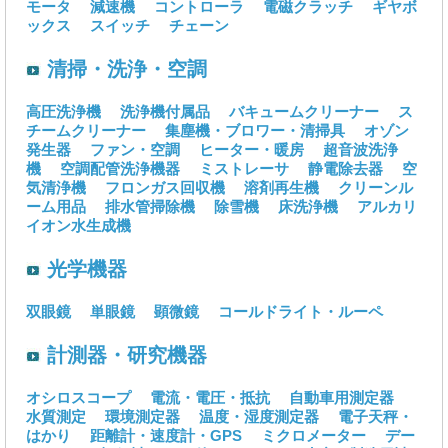
モータ
減速機
コントローラ
電磁クラッチ
ギヤボ
ックス
スイッチ
チェーン
清掃・洗浄・空調
高圧洗浄機
洗浄機付属品
バキュームクリーナー
ス
チームクリーナー
集塵機・ブロワー・清掃具
オゾン
発生器
ファン・空調
ヒーター・暖房
超音波洗浄
機
空調配管洗浄機器
ミストレーサ
静電除去器
空
気清浄機
フロンガス回収機
溶剤再生機
クリーンル
ーム用品
排水管掃除機
除雪機
床洗浄機
アルカリ
イオン水生成機
光学機器
双眼鏡
単眼鏡
顕微鏡
コールドライト・ルーペ
計測器・研究機器
オシロスコープ
電流・電圧・抵抗
自動車用測定器
水質測定
環境測定器
温度・湿度測定器
電子天秤・
はかり
距離計・速度計・GPS
ミクロメーター
デー