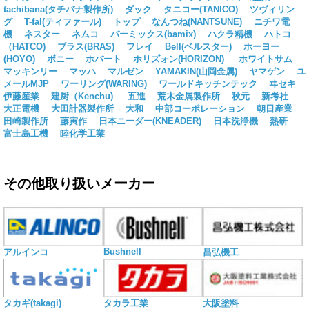
tachibana(タチバナ製作所)
ダック
タニコー(TANICO)
ツヴィリン
グ
T-fal(ティファール)
トップ
なんつね(NANTSUNE)
ニチワ電
機
ネスター
ネムコ
バーミックス(bamix)
ハクラ精機
ハトコ
（HATCO)
ブラス(BRAS)
フレイ
Bell(ベルスター)
ホーヨー
(HOYO)
ボニー
ホバート
ホリズォン(HORIZON)
ホワイトサム
マッキンリー
マッハ
マルゼン
YAMAKIN(山岡金属)
ヤマゲン
ユ
メールMJP
ワーリング(WARING)
ワールドキッチンテック
ヰセキ
伊藤産業
建厨（Kenchu)
五進
荒木金属製作所
秋元
新考社
大正電機
大田計器製作所
大和
中部コーポレーション
朝日産業
田崎製作所
藤寅作
日本ニーダー(KNEADER)
日本洗浄機
熱研
富士島工機
睦化学工業
その他取り扱いメーカー
Bushnell
アルインコ
昌弘機工
タカギ(takagi)
タカラ工業
大阪塗料