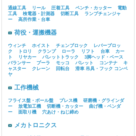
通線工具
リール
圧着工具
ペンチ・カッター
電動
工具
検電器・計測器
切断工具
ランプチェンジャ
ー
高所作業・台車
荷役・運搬機器
ウィンチ
ホイスト
チェンブロック
レバーブロッ
ク
トロリ
クランプ
ローラ
リフト
台車
カー
ト
リヤカー
パレットトラック
3脚ヘッド・ベース
バランサー
プーラ
モッコ
パレット
コンテナ
キ
ャスター
クレーン
回転台
滑車
吊具・フック
コンベ
ヤ
工作機械
フライス盤・ボール盤
プレス機
研磨機・グラインダ
ー
放電加工機
切断機・カッター
曲げ機・ベンダ
ー
面取り機
穴あけ・ねじ締め
メカトロニクス