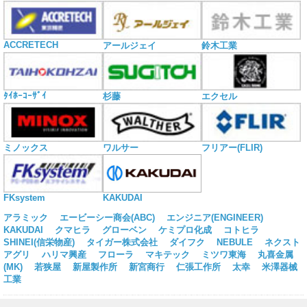
ACCRETECH
アールジェイ
鈴木工業
ﾀｲﾎｰｺｰｻﾞｲ
杉藤
エクセル
ミノックス
ワルサー
フリアー(FLIR)
KAKUDAI
FKsystem
アラミック
エービーシー商会(ABC)
エンジニア(ENGINEER)
KAKUDAI
クマヒラ
グローベン
ケミプロ化成
コトヒラ
SHINEI(信栄物産)
タイガー株式会社
ダイフク
NEBULE
ネクスト
アグリ
ハリマ興産
フローラ
マキテック
ミツワ東海
丸喜金属
(MK)
若狭屋
新屋製作所
新宮商行
仁張工作所
太幸
米澤器械
工業