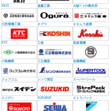
SK11
遠藤工業
大阪ｼﾞｬｯｷ製作所
大西電機工業
オグラ
キタムラ産業
KTC
工進
高速電機
小島鋼業
三立機器
信濃機販
ジェフコム
シンワ測定
スーパーツール
SUZUKID
スイデン
ストラパック