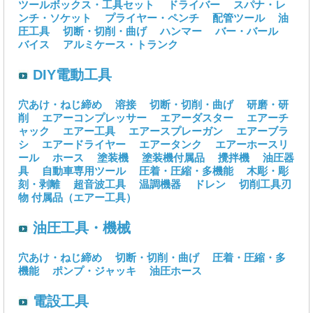
ツールボックス・工具セット
ドライバー
スパナ・レ
ンチ・ソケット
プライヤー・ペンチ
配管ツール
油
圧工具
切断・切削・曲げ
ハンマー
バー・バール
バイス
アルミケース・トランク
DIY電動工具
穴あけ・ねじ締め
溶接
切断・切削・曲げ
研磨・研
削
エアーコンプレッサー
エアーダスター
エアーチ
ャック
エアー工具
エアースプレーガン
エアーブラ
シ
エアードライヤー
エアータンク
エアーホースリ
ール
ホース
塗装機
塗装機付属品
攪拌機
油圧器
具
自動車専用ツール
圧着・圧縮・多機能
木彫・彫
刻・剥離
超音波工具
温調機器
ドレン
切削工具刃
物
付属品（エアー工具）
油圧工具・機械
穴あけ・ねじ締め
切断・切削・曲げ
圧着・圧縮・多
機能
ポンプ・ジャッキ
油圧ホース
電設工具