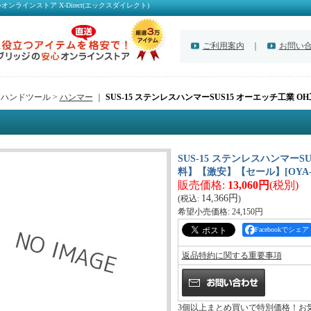
ラインストア X-Direct(エックスダイレクト)
ご利用案内
｜
お問い
Yハンドツール >
ハンマー
｜
SUS-15 ステンレスハンマーSUS15 オーエッチ工業
SUS-15 ステンレスハンマーS
料】【激安】【セール】
[
OYA-
販売価格
:
13,060円
(税別)
14,366円
(税込
:
)
希望小売価格
:
24,150円
Facebookでシェア
返品特約に関する重要事項
3個以上まとめ買いで特別価格！お