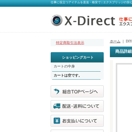
仕事に役立つアイテムを直送・格安で | エクスブリッジの安心オン
ホーム
｜ DI
特定商取引法表示
商品詳細
ショッピングカート
カートの中身
カートは空です。