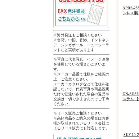
APDS-
ンレス製
※海外発送もご相談ください
※台湾、中国、香港、インドネシ
ア、シンガポール、ニュージーラ
ンドなど実績があります
※写真は代表写真、イメージ画像
を使用している場合がございま
す。
※メーカー品番で仕様をご確認の
上、ご注文ください。
メーカーカタログなどで仕様を確
認しないで、代表写真や商品説明
だけで勘違いされた場合の返品や
GN-SU
交換は一切できませんのでご了承
ステム 
ください。
※リース販売ご相談ください
※高額商品をご購入の場合はお客
様が取引されているリース会社に
よるリース販売にも対応します。
SUF-1