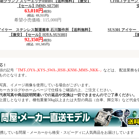
0 石材クランプ スリーエッチ(HHH) 【送料無料】【激安】
CFHL3 チェー
【セール】
[MMS-SE750]
63,010円
(税別)
(税込
:
69,311円)
希望小売価格
:
115,000円
1 アイケー ステンレス製運搬車 石川製作所 【送料無料】
SUS301 アイ
【激安】【セール】
[OYA-SUS101]
【
92,350円
(税別)
(税込
:
101,585円)
応！
頭の記号
「TMT-,OYA-,KYS-,SWA-,HSH-,KNM-,MMS-,NKK-」
などは、 配送業務
ものとなります。
写真、イメージ画像を使用している場合がございます。
ーカタログやホームページで仕様をご確認の上、ご注文ください。
代表写真や商品説明間違いでの返品や交換は一切できませんのでご了承ください。
上渡しとなります。梱包重量50kg以上または大型の商品（台車、脚立等）など代金
携している問屋・メーカーから格安・スピーディに人気商品をお届けしています