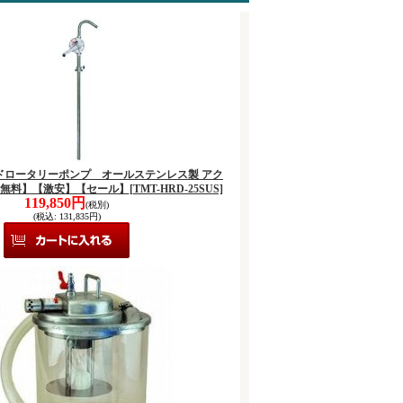
 ハンドロータリーポンプ オールステンレス製 アク
料無料】【激安】【セール】
[TMT-HRD-25SUS]
119,850円
(税別)
(税込
:
131,835円)