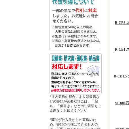
R-CB2
R-CB1
R-CB1
*社内業務の都合により領収書な
どの書類が必要な場合は、「宛
SE18
名」「但書き」などのご要望もご
遠慮なくお伝えください
*商品が仕入先からの直送のた
め、書類の同梱はできませんの
で、PDFファイルにてメールで送