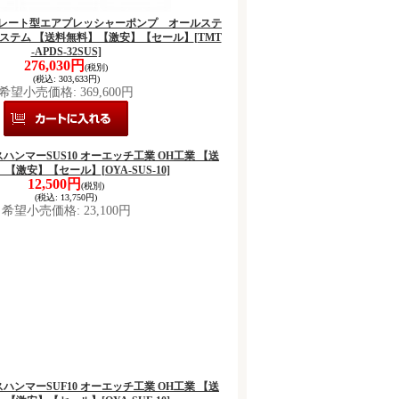
S セパレート型エアプレッシャーポンプ オールステ
システム 【送料無料】【激安】【セール】
[TMT
-APDS-32SUS]
276,030円
(税別)
(税込
:
303,633円)
希望小売価格
:
369,600円
レスハンマーSUS10 オーエッチ工業 OH工業 【送
】【激安】【セール】
[OYA-SUS-10]
12,500円
(税別)
(税込
:
13,750円)
希望小売価格
:
23,100円
レスハンマーSUF10 オーエッチ工業 OH工業 【送