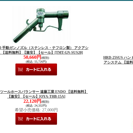
S20 手動ガンノズル（ステンレス・テフロン製） アクアシ
 【送料無料】【激安】【セール】
[TMT-GN-SUS20]
50,660円
HRD-25SUS
(税別)
(税込
:
55,726円)
アシステム 【送
5A ツールホースバランサー 遠藤工業 ENDO 【送料無料】
【激安】【セール】
[OYA-THB-15A]
22,120円
(税別)
(税込
:
24,332円)
希望小売価格
:
27,000円