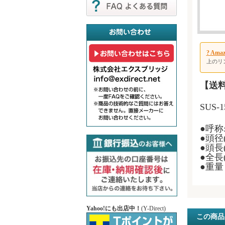
? A
上のリ
【送
SUS
●
呼称:
●頭径(
●頭長(
●全長(
●重量
Yahoo!にも出店中！
(Y-Direct)
この商品