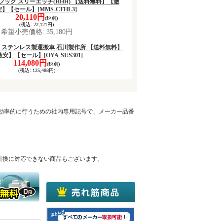
ンフック スリーエッチ(HHH) 【送料無料】【激
安】【セール】
[MMS-CFHL3]
20,110円
(税別)
(税込
:
22,121円)
希望小売価格
:
35,180円
ケー ステンレス製運搬車 石川製作所 【送料無料】
激安】【セール】
[OYA-SUS301]
114,080円
(税別)
(税込
:
125,488円)
を効率的に行うための社内専用記号で、メーカー品番
引換に対応できない商品もございます。