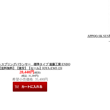
APPQO-SK 
15 スプリングバランサー 標準タイプ 遠藤工業 ENDO
【送料無料】【激安】【セール】
[OYA-EWF-15]
28,440円
(税別)
(税込
:
31,284円)
希望小売価格
:
35,400円