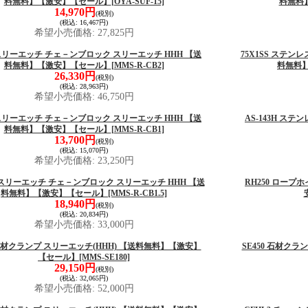
料無料】【激安】【セール】
[OYA-SUF-15]
料無料
14,970円
(税別)
(税込
:
16,467円)
希望小売価格
:
27,825円
 スリーエッチ チェ－ンブロック スリーエッチ HHH 【送
75X1SS ステン
料無料】【激安】【セール】
[MMS-R-CB2]
料無料
26,330円
(税別)
(税込
:
28,963円)
希望小売価格
:
46,750円
 スリーエッチ チェ－ンブロック スリーエッチ HHH 【送
AS-143H ス
料無料】【激安】【セール】
[MMS-R-CB1]
13,700円
(税別)
(税込
:
15,070円)
希望小売価格
:
23,250円
.5 スリーエッチ チェ－ンブロック スリーエッチ HHH 【送
RH250 ロープ
料無料】【激安】【セール】
[MMS-R-CB1.5]
18,940円
(税別)
(税込
:
20,834円)
希望小売価格
:
33,000円
0 石材クランプ スリーエッチ(HHH) 【送料無料】【激安】
SE450 石材ク
【セール】
[MMS-SE180]
29,150円
(税別)
(税込
:
32,065円)
希望小売価格
:
52,000円