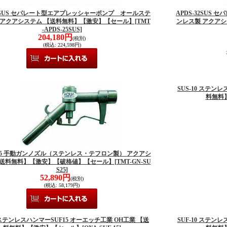
25SUS セパレート型エアプレッシャーポンプ オールステ
APDS-32SU
 アクアシステム 【送料無料】【激安】【セール】
[TMT
ンレス製 アクア
-APDS-25SUS]
204,180円
(税別)
(税込
:
224,598円)
SUS-10 ステン
料無料
S25 手動ガンノズル（ステンレス・テフロン製） アクアシ
【送料無料】【激安】【破格値】【セール】
[TMT-GN-SU
S25]
52,890円
(税別)
(税込
:
58,179円)
5 ステンレスハンマーSUF15 オーエッチ工業 OH工業 【送
SUF-10 ステン