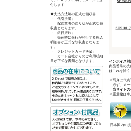
SE75
付します
◆支払方法毎の正式な領収書
・「代引決済」
配送業者の送り状が正式な領
収書となります。
SUS10
・「銀行振込」
振込時に銀行が発行する振込
明細書が正式な領収書となりま
す。
・「クレジットカード決済」
カード会社からのご利用明細
書が正式な書類となります。
インボイス対
商品番号の先
はこれを除く
※写真は代表
必ず、メーカ
当サイトの
※重量物は車
日本国内の提