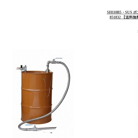
SH110B5・SUS
851832 【送