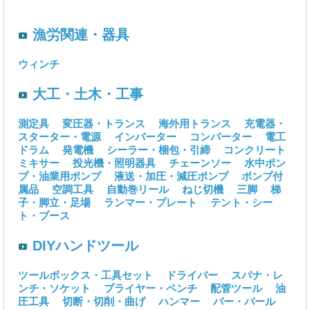
漁労関連・器具
ウィンチ
大工・土木・工事
測定具
変圧器・トランス
海外用トランス
充電器・
スターター・電源
インバーター
コンバーター
電工
ドラム
発電機
シーラー・梱包・引締
コンクリート
ミキサー
投光機・照明器具
チェーンソー
水中ポン
プ・油業用ポンプ
液送・加圧・減圧ポンプ
ポンプ付
属品
空調工具
自動巻リール
ねじ切機
三脚
梯
子・脚立・足場
ランマー・プレート
テント・シー
ト・ブース
DIYハンドツール
ツールボックス・工具セット
ドライバー
スパナ・レ
ンチ・ソケット
プライヤー・ペンチ
配管ツール
油
圧工具
切断・切削・曲げ
ハンマー
バー・バール