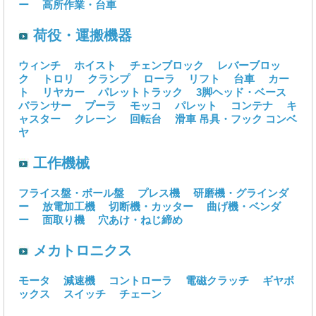
ー
高所作業・台車
荷役・運搬機器
ウィンチ
ホイスト
チェンブロック
レバーブロッ
ク
トロリ
クランプ
ローラ
リフト
台車
カー
ト
リヤカー
パレットトラック
3脚ヘッド・ベース
バランサー
プーラ
モッコ
パレット
コンテナ
キ
ャスター
クレーン
回転台
滑車
吊具・フック
コンベ
ヤ
工作機械
フライス盤・ボール盤
プレス機
研磨機・グラインダ
ー
放電加工機
切断機・カッター
曲げ機・ベンダ
ー
面取り機
穴あけ・ねじ締め
メカトロニクス
モータ
減速機
コントローラ
電磁クラッチ
ギヤボ
ックス
スイッチ
チェーン