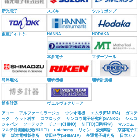
新光電子
スズキ
ツルミポンプ
HANNA
HODAKA
東亜ﾃﾞｨｰｹｰｹｰ
本多電子
マザーツール
島津理化
理研機器
理研計測器
博多計器
ヴェルヴォクリーア
アコー
アルファーミラージュ
ウシオ電機
エムラ(EMURA)
ガステ
ック
ケット科学
コフロック
サンコウ電子研究所(SANKO)
シムコ
ジャパン
ソーテック
チノー(CHINO)
NITTO(日陶科学)
マルコム
マルチ計測器販売(MULTI)
unichemy
リオン
愛知時計
京都電子工
業
坂本電機製作所
柴田科学(SHIBATA)
帝通電子研究所
日本カノ