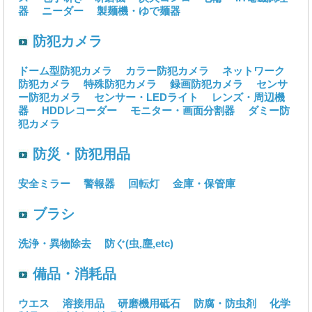
器
ニーダー
製麺機・ゆで麺器
防犯カメラ
ドーム型防犯カメラ
カラー防犯カメラ
ネットワーク
防犯カメラ
特殊防犯カメラ
録画防犯カメラ
センサ
ー防犯カメラ
センサー・LEDライト
レンズ・周辺機
器
HDDレコーダー
モニター・画面分割器
ダミー防
犯カメラ
防災・防犯用品
安全ミラー
警報器
回転灯
金庫・保管庫
ブラシ
洗浄・異物除去
防ぐ(虫,塵,etc)
備品・消耗品
ウエス
溶接用品
研磨機用砥石
防腐・防虫剤
化学