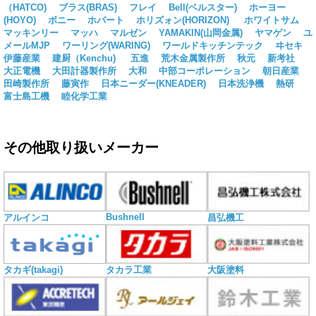
（HATCO)
ブラス(BRAS)
フレイ
Bell(ベルスター)
ホーヨー
(HOYO)
ボニー
ホバート
ホリズォン(HORIZON)
ホワイトサム
マッキンリー
マッハ
マルゼン
YAMAKIN(山岡金属)
ヤマゲン
ユ
メールMJP
ワーリング(WARING)
ワールドキッチンテック
ヰセキ
伊藤産業
建厨（Kenchu)
五進
荒木金属製作所
秋元
新考社
大正電機
大田計器製作所
大和
中部コーポレーション
朝日産業
田崎製作所
藤寅作
日本ニーダー(KNEADER)
日本洗浄機
熱研
富士島工機
睦化学工業
その他取り扱いメーカー
Bushnell
アルインコ
昌弘機工
タカギ(takagi)
タカラ工業
大阪塗料