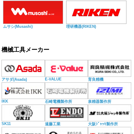
ムサシ(Musashi)
理研機器(RIKEN)
機械工具メーカー
E-VALUE
アサダ(Asada)
育良精機
IKK
石崎電機製作所
泉精器製作所
SK11
遠藤工業
大阪ｼﾞｬｯｷ製作所