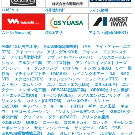
ｽｴｶｹﾞﾂｰﾙ
今野製作所
ライン精機
ムサシ(Musashi)
GSユアサ
アネスト岩田(ANEST)
ARIMITSU(有光工業)
ASAGIRI(朝霧機器)
IMV
アイ・ティー・エス
(ITS)
アイコーエンジニアリング(AIKOH)
アキレス
アクアシステ
ム
アサヒ理化製作所
アプライドパワージャパン
アルスコーポレー
ション
アルファ工業
アルプス計器
アンドレスインダストリーズ
アンレット
イーグルクランプ
いけうち
イシダ(ISHIDA)
いすゞ製
作所
イチネンミツトモ
UMAREX
ウイニングボアー
NJI
SMC
STS
エクセン(EXEN)
エッシェンバッハ
エフティエス(FTS)
エ
ム・あい
エムリンク
エル・エム・エス(LMS)
エルム(ELM)
エレ
クター
エレポン化工機
OPPAMA(追浜工業)
ORION(オリオン機械)
オーエッチ工業(OH)
オーデン(O-DEN)
オメガエンジニアリング
オ
リエンタル
カスタム(CUSTOM)
カヤバ(KYB)
カントー
CASTON
キソパワーツール
キトー(KITO)
ギヤーエス工業
キョー
ワ
キラコーポレーション
キンボシ(ゴールデンスター)
KUBOTA(ク
ボタ計装)
グッドマン
グラコ(GRACO)
クリスタル産業
KOBELCO
GOKO
コーセル
コスモキカイ
コレック
ザーレンコ
ーポレーション
サカイマシンツール
サンピース
CKD
CSB
SHOWA(昭和機械工業)
J&S
JFEアドバンテック
JOHNAN
シージ