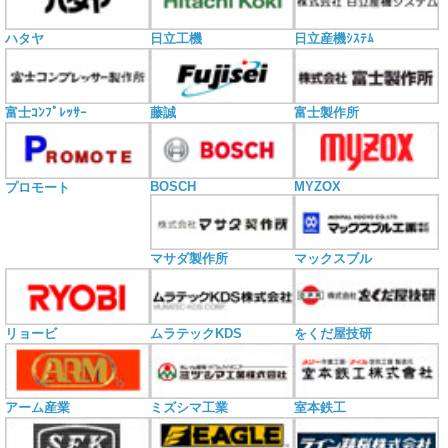
ハタヤ
日立工機
日立産機ｼｽﾃﾑ
富士ｺﾝﾌﾟﾚｯｻｰ
藤誠
富士製作所
BOSCH
MYZOX
プロモート
マサダ製作所
マックスブル
リョービ
ムラテックKDS
をくだ屋技研
アーム産業
ミズシマ工業
室本鉄工