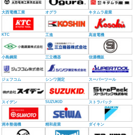
大西電機工業
オグラ
キタムラ産業
KTC
工進
高速電機
小島鋼業
三立機器
信濃機販
ジェフコム
シンワ測定
スーパーツール
SUZUKID
スイデン
ストラパック
洲本整備機
精和産業
ダイキン