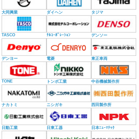
大同興業
ダイヘン
タジマ
TASCO
ﾁﾙｺｰﾎﾟﾚｰｼｮﾝ
デンソー
電菱
デンヨー
東正車両
TONE
トンボ工業
中谷機械製作所
ナカトミ
ニシガキ
西田製作所
日動工業
日東工器
日本ﾆｭｰﾏﾁｯｸ