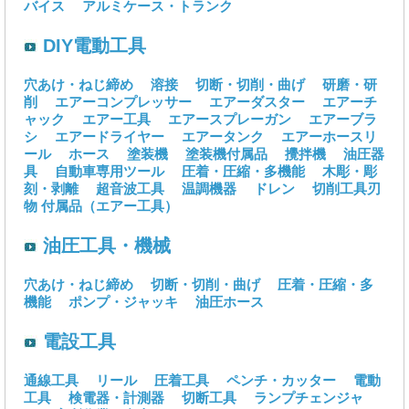
バイス
アルミケース・トランク
DIY電動工具
穴あけ・ねじ締め
溶接
切断・切削・曲げ
研磨・研
削
エアーコンプレッサー
エアーダスター
エアーチ
ャック
エアー工具
エアースプレーガン
エアーブラ
シ
エアードライヤー
エアータンク
エアーホースリ
ール
ホース
塗装機
塗装機付属品
攪拌機
油圧器
具
自動車専用ツール
圧着・圧縮・多機能
木彫・彫
刻・剥離
超音波工具
温調機器
ドレン
切削工具刃
物
付属品（エアー工具）
油圧工具・機械
穴あけ・ねじ締め
切断・切削・曲げ
圧着・圧縮・多
機能
ポンプ・ジャッキ
油圧ホース
電設工具
通線工具
リール
圧着工具
ペンチ・カッター
電動
工具
検電器・計測器
切断工具
ランプチェンジャ