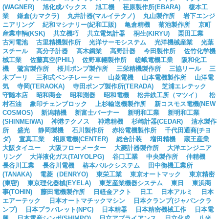
(WAGNER)
旭化成パックス
旭工機
荏原製作所(EBARA)
榎本工
業
鎌倉(カマクラ)
丸井計器(マルイテクノ)
丸山製作所
岩下エンジ
ニアリング
紀和マシナリー(紀和工販)
亀倉精機
菊池製作所
京町
産業車輌(KSK)
共立機巧
共立電気計器
桐生(KIRYU)
栗田工業
古河電池
古里精機製作所
光洋サーモシステム
光洋機械産業
光葉
スチール
高分子計器
高木鋼業
高野計器
今田製作所
佐竹化学機
械工業
佐藤真空(PHIL)
佐野車輛製作所
嵯峨電機工業
阪和化工
機
鷺宮製作所
桜川ポンプ製作所
三栄精機製作所
三協リール
三
木プーリ
三和式ベンチレーター
山菱電機
山本電機製作所
山洋電
気
寺岡(TERAOKA)
寺田ポンプ製作所(TERADA)
芝浦エレテック
守随本店
昭和商会
昭和測器
昭和電機
松井鉄工所（マツイ）
松
村石油
象印チェンブロック
上杉輸送機製作所
新コスモス電機(NEW
COSMOS)
新潟精機
新富士バーナー
新明和工業
新明和工業
(SHINMEIWA)
神港テクノス
神港精機
杉崎計器(CEDAR)
清水製作
所
盛光
静岡製機
石川製作所
赤松電機製作所
千代田通商(チヨ
ダ)
宣真工業
相原電機(CENTER)
総合計装
増田精機
蔵王産業
大阪タイユー
大阪フローメーター
大菱計器製作所
大洋エンジニア
リング
大洋液化ガス(TAIYOLPG)
谷口工業
中央製作所
仲精機
長谷川工業
長谷川電機
椿本バルクシステム
田中衡機工業所
(TANAKA)
電菱（DENRYO)
東栄工業
東京オートマック
東京精密
(東密)
東京理化器械(EYELA)
東芝産業機器システム
東日
東浜商
事(TOHIN)
藤田電機製作所
日軽金アクト
日工
日本アルミ
日本
エアーテック
日本オートマチックマシン
日本クランプ(ジャパンクラ
ンプ)
日本プラパレット(NPC)
日本精器
日本精密機械工作
日本電
興
日本電産シンポ(SHIMPO)
日立アプライアンス
日立化成
八光