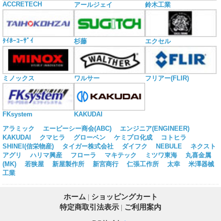
ACCRETECH
アールジェイ
鈴木工業
ﾀｲﾎｰｺｰｻﾞｲ
杉藤
エクセル
ミノックス
ワルサー
フリアー(FLIR)
KAKUDAI
FKsystem
アラミック
エービーシー商会(ABC)
エンジニア(ENGINEER)
KAKUDAI
クマヒラ
グローベン
ケミプロ化成
コトヒラ
SHINEI(信栄物産)
タイガー株式会社
ダイフク
NEBULE
ネクスト
アグリ
ハリマ興産
フローラ
マキテック
ミツワ東海
丸喜金属
(MK)
若狭屋
新屋製作所
新宮商行
仁張工作所
太幸
米澤器械
工業
ホーム
|
ショッピングカート
特定商取引法表示
|
ご利用案内