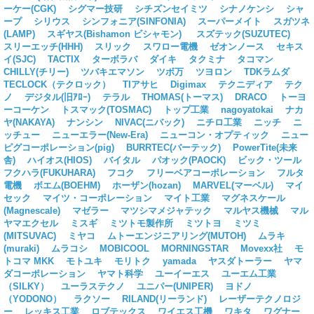
ーケー(CGK)
シグマー技研
シチズンセイミツ
シナノケンシ
シャ
ープ
シリウス
シンフォニア(SINFONIA)
スーパーメイト
スガツネ
(LAMP)
スギヤス(Bishamon ビシャモン)
スズテック(SUZUTEC)
スリーエッチ(HHH)
スリック
スワロー電機
ゼオンノース
セキス
イ(SJC)
TACTIX
ターボラバ
ダイキ
タクミナ
タコマン
CHILLY(チリー)
ツバキエマソン
ツボ万
ツヨロン
TDKラムダ
TECLOCK（テクロック）
TIアサヒ
Digimax
テクニディア
テク
ノ
デジタル(旧ｱﾛｰ)
テラル
THOMAS(トーマス)
DRACO
トーヨ
ーコーケン
トスマック(TOSMAC)
トップ工業
nagoyatokai
ナカ
ヤ(NAKAYA)
ナンシン
NIVAC(ニバック)
ニチロ工業
ニッチ
ニ
ッチュー
ニューエラー(New-Era)
ニューコン・オプティック
ニュー
ピグコーポレーション(pig)
BURRTEC(バーテック)
PowerTite(未来
舎)
ハイオス(HIOS)
バイタル
パオック(PAOCK)
ビック・ツール
フクハラ(FUKUHARA)
フコク
フリーベアコーポレーション
フルタ
電機
ボエム(BOEHM)
ホーザン(hozan)
MARVEL(マーベル)
マイ
セック
マイツ・コーポレーション
マイト工業
マグネスケール
(Magnescale)
マゼラー
マツシマメジャテック
マルヤス機械
マル
ヤマエクセル
ミスギ
ミツトモ製作所
ミツトヨ
ミツミ
(MITSUVAC)
ミヤコ
ムトーエンジニアリング(MUTOH)
ムラキ
(muraki)
ムラコシ
MOBICOOL
MORNINGSTAR
Movexx社
モ
トコマ MKK
モトユキ
モリトク
yamada
ヤスダトーラー
ヤマ
ダコーポレーション
ヤマト科学
ユーイーエス
ユーエム工業
（SILKY）
ユーラステクノ
ユニパー(UNIPER)
ヨドノ
（YODONO）
ラクソー
RILAND(リーランド)
レーザーテクノロジ
ー
レッキス工業
ロブテックス
ワイエス工機
ワキタ
ワグナー