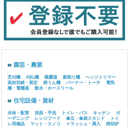
園芸・農業
芝刈機
刈払機
噴霧器
薪割り機
ヘッジトリマー
高枝切鋏・剪定
耕うん機
バーナー・トーチ
電気
柵・電柵器
散水・ホースリール
住宅設備・資材
水栓・配管
洗面・手洗
トイレ・バス
キッチン
ガ
ーデニング
レンジフード
傘立・傘袋スタンド
トイ
レ用備品
マット・スノコ
トラッシュ・屑入
焼却炉