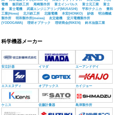
電機
飯田鉄工所
尾崎製作所
富士インパルス
富士元工業
富士
倉
富士電機
武蔵エンジニアリング(MUSASHI)
平和テクニカ
豊和
工業(Howa)
北川鉄工所
北陽電機
本宏(HONKO)
妙徳
明治機械
製作所
明和製作所(meiwa)
友定建機
淀川電機製作所
(YODOGAWA)
理研オプテック
理研商会(RIKEN)
鈴木油脂工業
科学機器メーカー
安立計器
イマダ
エーアンドデイ
エスエヌディ
オプテックス
カイジョー
ケニス
佐藤計量器
島津製作所