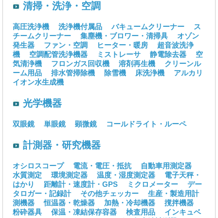
清掃・洗浄・空調
高圧洗浄機
洗浄機付属品
バキュームクリーナー
ス
チームクリーナー
集塵機・ブロワー・清掃具
オゾン
発生器
ファン・空調
ヒーター・暖房
超音波洗浄
機
空調配管洗浄機器
ミストレーサ
静電除去器
空
気清浄機
フロンガス回収機
溶剤再生機
クリーンル
ーム用品
排水管掃除機
除雪機
床洗浄機
アルカリ
イオン水生成機
光学機器
双眼鏡
単眼鏡
顕微鏡
コールドライト・ルーペ
計測器・研究機器
オシロスコープ
電流・電圧・抵抗
自動車用測定器
水質測定
環境測定器
温度・湿度測定器
電子天秤・
はかり
距離計・速度計・GPS
ミクロメーター
デー
タロガー・記録計
その他チェッカー
生産・製造用計
測機器
恒温器・乾燥器
加熱・冷却機器
撹拌機器
粉砕器具
保温・凍結保存容器
検査用品
インキュベ