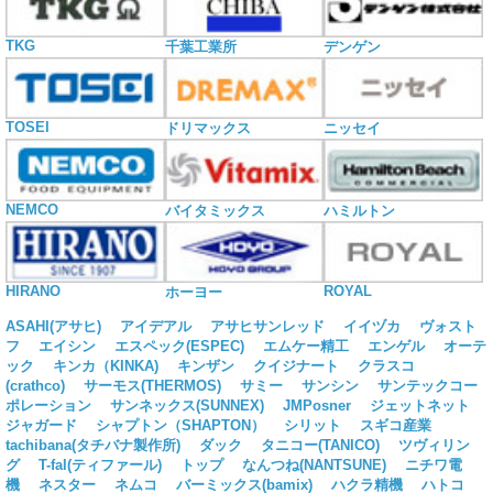
TKG
千葉工業所
デンゲン
TOSEI
ドリマックス
ニッセイ
NEMCO
バイタミックス
ハミルトン
HIRANO
ROYAL
ホーヨー
ASAHI(アサヒ)
アイデアル
アサヒサンレッド
イイヅカ
ヴォスト
フ
エイシン
エスペック(ESPEC)
エムケー精工
エンゲル
オーテ
ック
キンカ（KINKA)
キンザン
クイジナート
クラスコ
(crathco)
サーモス(THERMOS)
サミー
サンシン
サンテックコー
ポレーション
サンネックス(SUNNEX)
JMPosner
ジェットネット
ジャガード
シャプトン（SHAPTON）
シリット
スギコ産業
tachibana(タチバナ製作所)
ダック
タニコー(TANICO)
ツヴィリン
グ
T-fal(ティファール)
トップ
なんつね(NANTSUNE)
ニチワ電
機
ネスター
ネムコ
バーミックス(bamix)
ハクラ精機
ハトコ