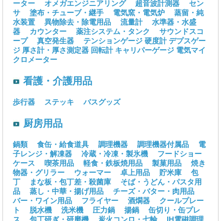
ーター
オメガエンジニアリング
超音波計測器
セン
サ
塗布・チューブ・継手
電気窯・電気炉
蒸留・純
水装置
異物除去・除電用品
流量計
水準器・水盛
器
カウンター
薬注システム・タンク
サウンドスコ
ープ
真空発生器
テンションゲージ
硬度計
デプスゲー
ジ
厚さ計・厚さ測定器
回転計
キャリパーゲージ
電気マイ
クロメーター
看護・介護用品
歩行器
ステッキ
バスグッズ
厨房用品
鍋類
食缶・給食道具
調理機器
調理機器付属品
電
子レンジ・解凍器
冷蔵・冷凍・製氷機
フードショー
ケース
喫茶用品
軽食・鉄板焼用品
製菓用品
焼き
物器・グリラー
ウォーマー
卓上用品
貯米庫
包
丁
まな板・包丁差・殺菌庫
そば・うどん・パスタ用
品
蒸し・中華・揚げ用品
チーズ・バター・肉用品
バー・ワイン用品
フライヤー
酒燗器
クールプレー
ト
脱水機
洗米機
圧力鍋
揚鍋
缶切り・缶プレ
ス
包丁研ぎ・研磨機
炭火コンロ・七輪
IH電磁調理