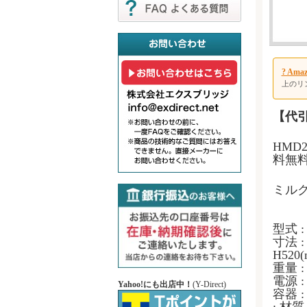
? A
上のリ
【代
HMD
料無
ミル
型式 :
寸法 :
H520(
重量 : 
電源 : 
Yahoo!にも出店中！
(Y-Direct)
容器 :