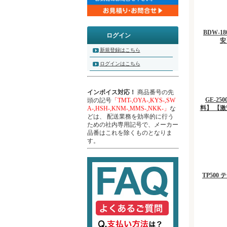
BDW-
ログイン
安
新規登録はこちら
ログインはこちら
インボイス対応！
商品番号の先
GE-2
頭の記号
「TMT-,OYA-,KYS-,SW
料】 【
A-,HSH-,KNM-,MMS-,NKK-」
な
どは、 配送業務を効率的に行う
ための社内専用記号で、メーカー
品番はこれを除くものとなりま
す。
TP500