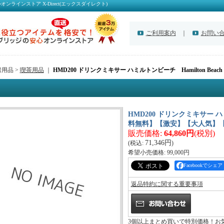
ラインストア X-Direct(エックスダイレクト)
ご利用案内
｜
お問い
用品 >
喫茶用品
｜
HMD200 ドリンクミキサー ハミルトンビーチ Hamilton B
HMD200 ドリンクミキサー ハミ
料無料】【激安】【大人気】
販売価格
:
64,860円
(税別)
71,346円
(税込
:
)
希望小売価格
:
99,000円
Facebookでシェア
返品特約に関する重要事項
3個以上まとめ買いで特別価格！お