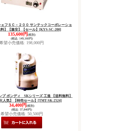
ープシェフＳＣ－２００ サンテックコーポレーショ
無料】【激安】【セール】
[KYS-SC-200]
135,600円
(税別)
(税込
:
149,160円)
希望小売価格
:
198,000円
用ポンプ ポンディ SKシリーズ 工進 【送料無料】
大人気】【特売セール】
[TMT-SK-2524]
34,400円
(税別)
(税込
:
37,840円)
希望小売価格
:
50,500円