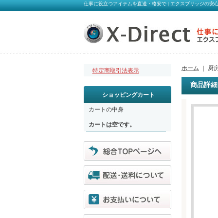
仕事に役立つアイテムを直送・格安で | エクスブリッジの安心オン
ホーム
｜ 厨房
特定商取引法表示
商品詳細
ショッピングカート
カートの中身
カートは空です。