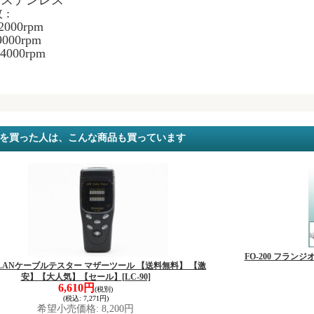
質 ステンレス
 :
2000rpm
9000rpm
24000rpm
を買った人は、こんな商品も買っています
FO-200 フラ
0 LANケーブルテスター マザーツール 【送料無料】 【激
安】【大人気】【セール】
[LC-90]
6,610円
(税別)
(税込
:
7,271円)
希望小売価格
:
8,200円