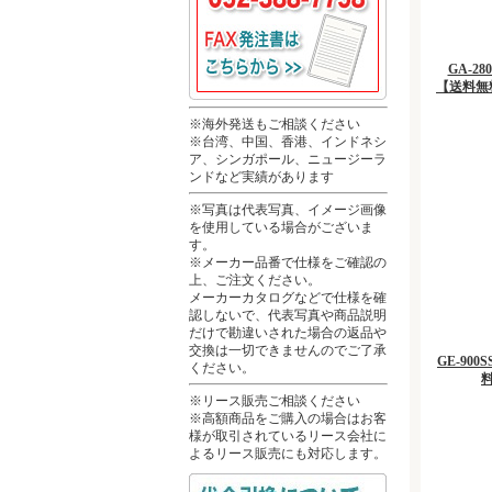
GA-2
【送料無
※海外発送もご相談ください
※台湾、中国、香港、インドネシ
ア、シンガポール、ニュージーラ
ンドなど実績があります
※写真は代表写真、イメージ画像
を使用している場合がございま
す。
※メーカー品番で仕様をご確認の
上、ご注文ください。
メーカーカタログなどで仕様を確
認しないで、代表写真や商品説明
だけで勘違いされた場合の返品や
交換は一切できませんのでご了承
GE-90
ください。
※リース販売ご相談ください
※高額商品をご購入の場合はお客
様が取引されているリース会社に
よるリース販売にも対応します。