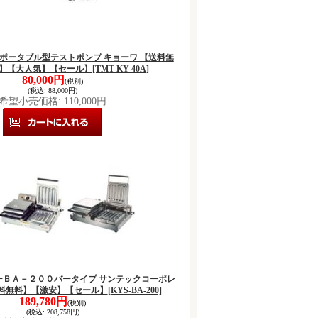
ター ポータブル型テストポンプ キョーワ 【送料無
】【大人気】【セール】
[TMT-KY-40A]
80,000円
(税別)
(税込
:
88,000円)
希望小売価格
:
110,000円
ルキーＢＡ－２００バータイプ サンテックコーポレ
送料無料】【激安】【セール】
[KYS-BA-200]
189,780円
(税別)
(税込
:
208,758円)