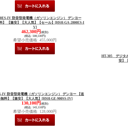
800ES-IV 防音型発電機（ガソリンエンジン） デンヨー
料】 【激安】【大人気】【セール】
[HSH-GA-2800ES-I
V]
462,300円
(税別)
(税込
:
508,530円)
希望小売価格
:
455,000円
HT-305 デジ
安】
0SS-IV 防音型発電機（ガソリンエンジン） デンヨー 【送
料無料】【激安】【大人気】
[HSH-GE-900SS-IV]
130,100円
(税別)
(税込
:
143,110円)
希望小売価格
:
128,000円