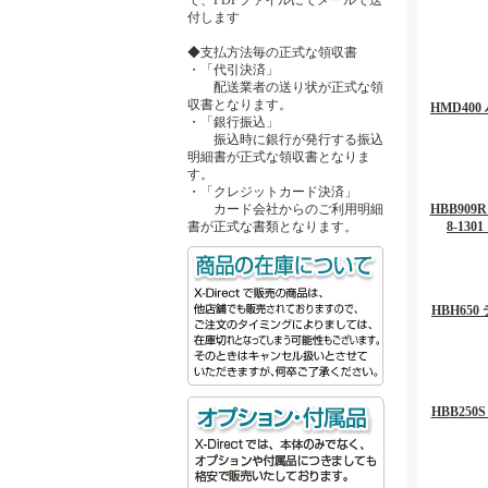
付します
◆支払方法毎の正式な領収書
・「代引決済」
配送業者の送り状が正式な領
収書となります。
HMD40
・「銀行振込」
振込時に銀行が発行する振込
明細書が正式な領収書となりま
す。
・「クレジットカード決済」
カード会社からのご利用明細
HBB909
書が正式な書類となります。
8-1
HBH65
HBB25