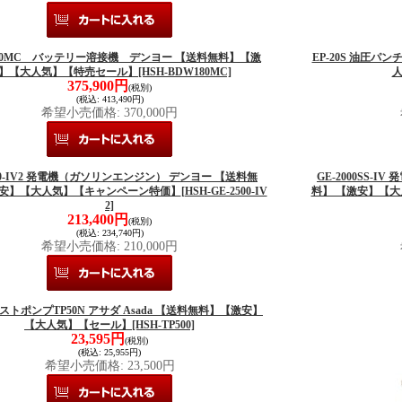
180MC バッテリー溶接機 デンヨー 【送料無料】【激
EP-20S 油圧パ
】【大人気】【特売セール】
[HSH-BDW180MC]
375,900円
(税別)
(税込
:
413,490円)
希望小売価格
:
370,000円
500-IV2 発電機（ガソリンエンジン） デンヨー 【送料無
GE-2000SS-
激安】【大人気】【キャンペーン特価】
[HSH-GE-2500-IV
料】 【激安】【
2]
213,400円
(税別)
(税込
:
234,740円)
希望小売価格
:
210,000円
 テストポンプTP50N アサダ Asada 【送料無料】【激安】
【大人気】【セール】
[HSH-TP500]
23,595円
(税別)
(税込
:
25,955円)
希望小売価格
:
23,500円