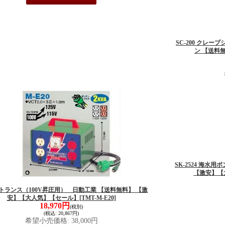
SC-200 クレ
ン 【送料
SK-2524 海水
【激安】【
0 トランス（100V昇圧用） 日動工業 【送料無料】 【激
安】【大人気】【セール】
[TMT-M-E20]
18,970円
(税別)
(税込
:
20,867円)
希望小売価格
:
38,000円