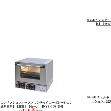
KY-40A テス
料】【激安
BA-200 チェ
ーション 【
200 コンベクションオーブン サンテックコーポレーション
【送料無料】【激安】【セール】
[KYS-COS-200]
221,610円
(税別)