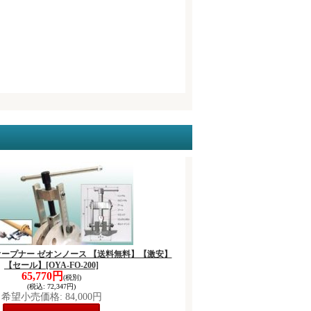
ンジオープナー ゼオンノース 【送料無料】【激安】
【セール】
[OYA-FO-200]
65,770円
(税別)
(税込
:
72,347円)
希望小売価格
:
84,000円