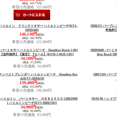
(税込
:
243,771円)
希望小売価格
:
325,000円
0 ハミルトン ドリンクミキサー ハミルトンビーチ
[KYS-
HBB255 バーブレ
HMD400]
料無料
146,130円
(税別)
(税込
:
160,743円)
希望小売価格
:
225,000円
R バーミキサー ハミルトンビーチ Hamilton Beach 3-063
HBB908R バー
301 【送料無料】【激安】【セール】
[KNM-3-0638-1301]
ilton Beac
34,100円
(税別)
(税込
:
37,510円)
希望小売価格
:
54,000円
0 テンペストブレンダー ハミルトンビーチ Hamilton Bea
HBF510S バー
ch
[KYS-HBH650]
139,400円
(税別)
(税込
:
153,340円)
希望小売価格
:
198,000円
0S ハミルトン バーミキサー ＨＢＢ２５０Ｓ GBRD090
HSM-90 ハン
1 ハミルトンビーチ
[KYS-HBB250S]
34,900円
(税別)
(税込
:
38,390円)
希望小売価格
:
63,000円