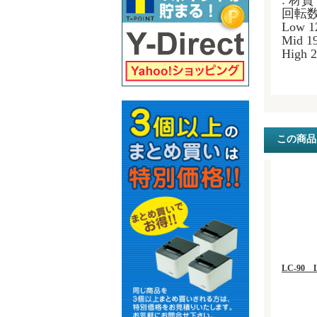
: 材
回転数
Low 1
Mid 1
High 
この商品
LC-9