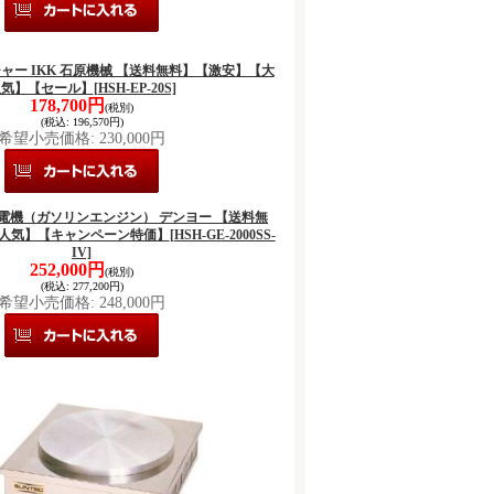
ンチャー IKK 石原機械 【送料無料】【激安】【大
人気】【セール】
[HSH-EP-20S]
178,700円
(税別)
(税込
:
196,570円)
希望小売価格
:
230,000円
IV 発電機（ガソリンエンジン） デンヨー 【送料無
大人気】【キャンペーン特価】
[HSH-GE-2000SS-
IV]
252,000円
(税別)
(税込
:
277,200円)
希望小売価格
:
248,000円