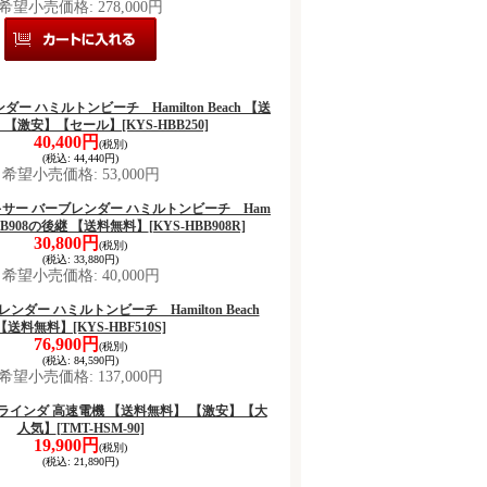
希望小売価格
:
278,000円
ンダー ハミルトンビーチ Hamilton Beach 【送
】【激安】【セール】
[KYS-HBB250]
40,400円
(税別)
(税込
:
44,440円)
希望小売価格
:
53,000円
ミキサー バーブレンダー ハミルトンビーチ Ham
h HBB908の後継 【送料無料】
[KYS-HBB908R]
30,800円
(税別)
(税込
:
33,880円)
希望小売価格
:
40,000円
ブレンダー ハミルトンビーチ Hamilton Beach
【送料無料】
[KYS-HBF510S]
76,900円
(税別)
(税込
:
84,590円)
希望小売価格
:
137,000円
ドグラインダ 高速電機 【送料無料】 【激安】【大
人気】
[TMT-HSM-90]
19,900円
(税別)
(税込
:
21,890円)