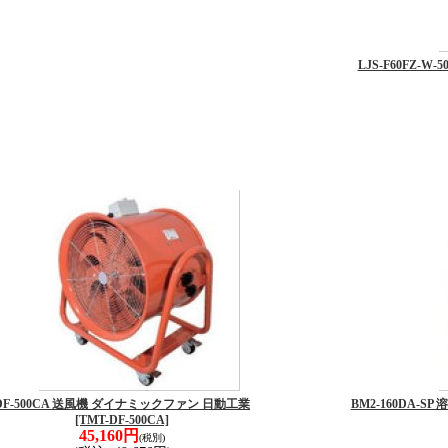
LJS-F60FZ-
DF-500CA 送風機 ダイナミックファン 日動工業
BM2-160DA-
[TMT-DF-500CA]
45,160円
(税別)