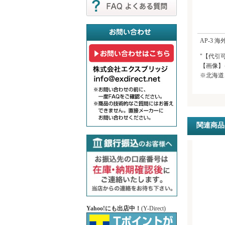
AP-3 
"【代引
【画像】
※北海道
関連商品
Yahoo!にも出店中！
(Y-Direct)