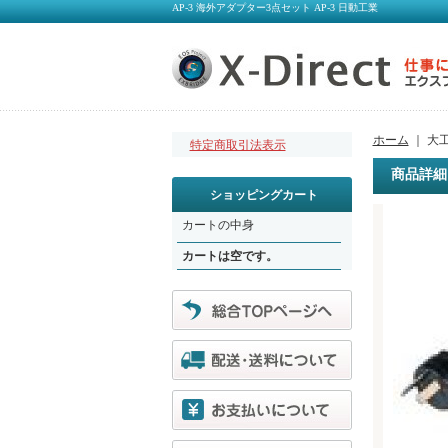
AP-3 海外アダプター3点セット AP-3 日動工業
ホーム
｜ 大
特定商取引法表示
商品詳細
ショッピングカート
カートの中身
カートは空です。