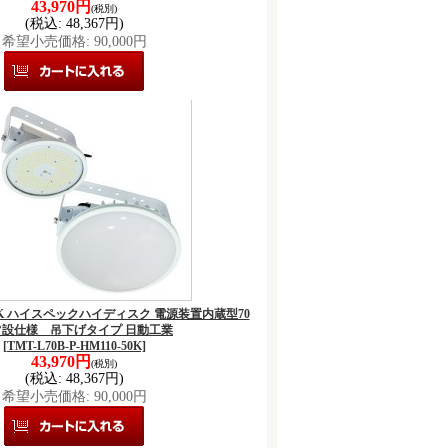
43,970円
(税別)
(税込
:
48,367円)
希望小売価格
:
90,000円
0-50K ハイスペックハイディスク 電源装置内蔵型70
常設仕様 吊下げタイプ 日動工業
[TMT-L70B-P-HM110-50K]
43,970円
(税別)
(税込
:
48,367円)
希望小売価格
:
90,000円