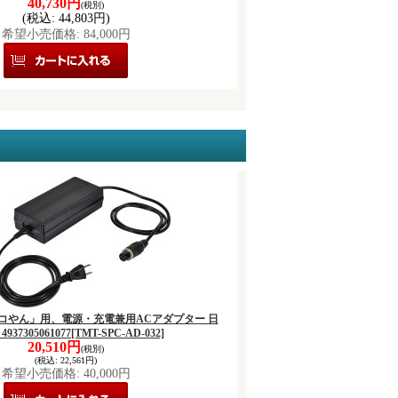
40,730円
(税別)
(税込
:
44,803円)
希望小売価格
:
84,000円
2 「エコやん」用、電源・充電兼用ACアダプター 日
937305061077
[TMT-SPC-AD-032]
20,510円
(税別)
(税込
:
22,561円)
希望小売価格
:
40,000円