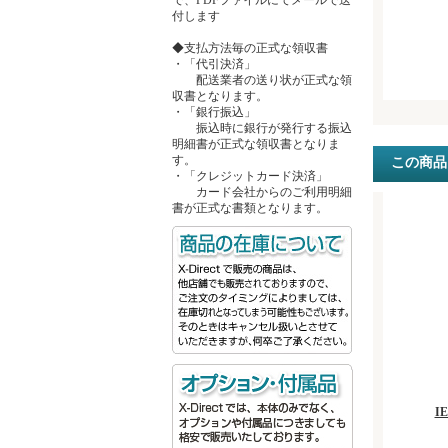
付します
◆支払方法毎の正式な領収書
・「代引決済」
配送業者の送り状が正式な領
収書となります。
・「銀行振込」
振込時に銀行が発行する振込
明細書が正式な領収書となりま
す。
この商品
・「クレジットカード決済」
カード会社からのご利用明細
書が正式な書類となります。
I