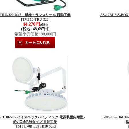
TRU-320 単相 単巻トランスリール 日動工業
AS-1224JS-S
[TMT16-TRU-320]
44,270円
(税別)
(税込
:
48,697円)
希望小売価格
:
90,000円
E39-H110-50K ハイスペックハイディスク 電源装置内蔵型7
L70B-E39-H
0W 口金E39タイプ 日動工業
型
[TMT-L70B-E39-H110-50K]