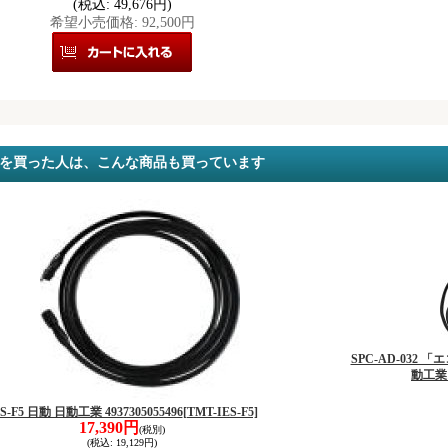
(税込
:
49,676円)
希望小売価格
:
92,500円
を買った人は、こんな商品も買っています
SPC-AD-03
動工業 4
ES-F5 日動 日動工業 4937305055496
[TMT-IES-F5]
17,390円
(税別)
(税込
:
19,129円)