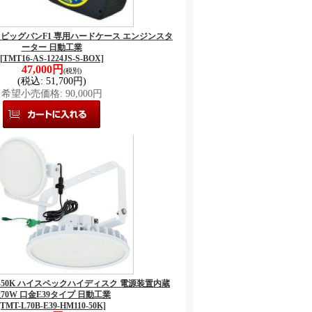
-BOX ビッグバンF1 専用ハードケース エンジンスタ
ーター 日動工業
[TMT16-AS-1224JS-S-BOX]
47,000円
(税別)
(税込
:
51,700円)
希望小売価格
:
90,000円
M110-50K ハイスペックハイディスク 電源装置内蔵
70W 口金E39タイプ 日動工業
[TMT-L70B-E39-HM110-50K]