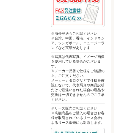
※海外発送もご相談ください
※台湾、中国、香港、インドネシ
ア、シンガポール、ニュージーラ
ンドなど実績があります
※写真は代表写真、イメージ画像
を使用している場合がございま
す。
※メーカー品番で仕様をご確認の
上、ご注文ください。
メーカーカタログなどで仕様を確
認しないで、代表写真や商品説明
だけで勘違いされた場合の返品や
交換は一切できませんのでご了承
ください。
※リース販売ご相談ください
※高額商品をご購入の場合はお客
様が取引されているリース会社に
よるリース販売にも対応します。