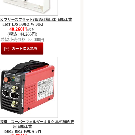
W-50K フリーズフラット?低温仕様LED 日動工業
[TMT-LJS-F60FZ-W-50K]
40,260円
(税別)
(税込
:
44,286円)
希望小売価格
:
83,000円
SP 溶接機 スーパーウェルダー１６０ 単相200V専
用 日動工業
[MMS-BM2-160DA-SP]