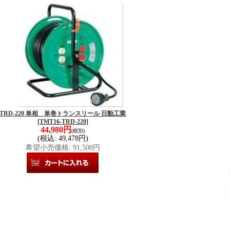
TRD-220 単相 単巻トランスリール 日動工業
[TMT16-TRD-220]
44,980円
(税別)
(税込
:
49,478円)
希望小売価格
:
91,500円