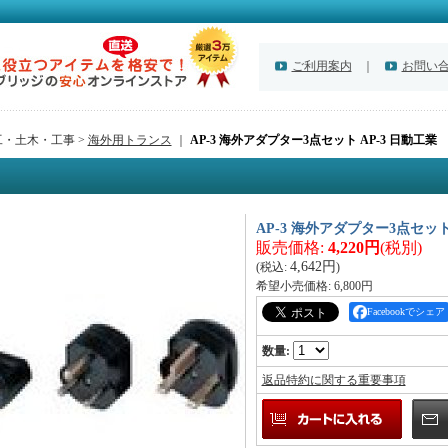
ご利用案内
｜
お問い
工・土木・工事 >
海外用トランス
｜
AP-3 海外アダプター3点セット AP-3 日動工業
AP-3 海外アダプター3点セット
販売価格
:
4,220円
(税別)
4,642円
(税込
:
)
希望小売価格
:
6,800円
Facebookでシェア
数量
:
返品特約に関する重要事項