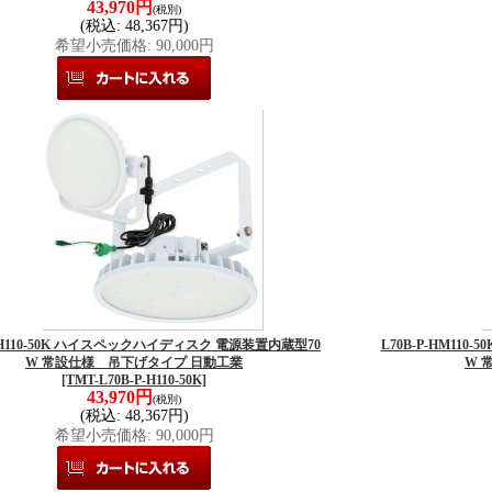
43,970円
(税別)
(税込
:
48,367円)
希望小売価格
:
90,000円
P-H110-50K ハイスペックハイディスク 電源装置内蔵型70
L70B-P-HM11
W 常設仕様 吊下げタイプ 日動工業
W 
[TMT-L70B-P-H110-50K]
43,970円
(税別)
(税込
:
48,367円)
希望小売価格
:
90,000円