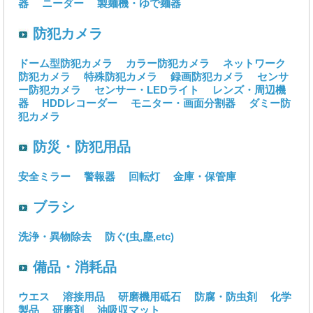
器
ニーダー
製麺機・ゆで麺器
防犯カメラ
ドーム型防犯カメラ
カラー防犯カメラ
ネットワーク
防犯カメラ
特殊防犯カメラ
録画防犯カメラ
センサ
ー防犯カメラ
センサー・LEDライト
レンズ・周辺機
器
HDDレコーダー
モニター・画面分割器
ダミー防
犯カメラ
防災・防犯用品
安全ミラー
警報器
回転灯
金庫・保管庫
ブラシ
洗浄・異物除去
防ぐ(虫,塵,etc)
備品・消耗品
ウエス
溶接用品
研磨機用砥石
防腐・防虫剤
化学
製品
研磨剤
油吸収マット