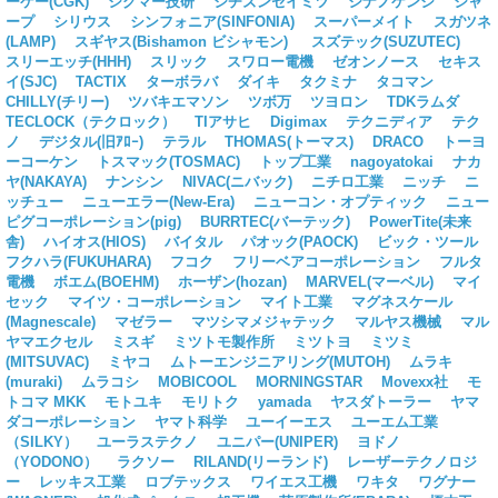
ーケー(CGK)
シグマー技研
シチズンセイミツ
シナノケンシ
シャ
ープ
シリウス
シンフォニア(SINFONIA)
スーパーメイト
スガツネ
(LAMP)
スギヤス(Bishamon ビシャモン)
スズテック(SUZUTEC)
スリーエッチ(HHH)
スリック
スワロー電機
ゼオンノース
セキス
イ(SJC)
TACTIX
ターボラバ
ダイキ
タクミナ
タコマン
CHILLY(チリー)
ツバキエマソン
ツボ万
ツヨロン
TDKラムダ
TECLOCK（テクロック）
TIアサヒ
Digimax
テクニディア
テク
ノ
デジタル(旧ｱﾛｰ)
テラル
THOMAS(トーマス)
DRACO
トーヨ
ーコーケン
トスマック(TOSMAC)
トップ工業
nagoyatokai
ナカ
ヤ(NAKAYA)
ナンシン
NIVAC(ニバック)
ニチロ工業
ニッチ
ニ
ッチュー
ニューエラー(New-Era)
ニューコン・オプティック
ニュー
ピグコーポレーション(pig)
BURRTEC(バーテック)
PowerTite(未来
舎)
ハイオス(HIOS)
バイタル
パオック(PAOCK)
ビック・ツール
フクハラ(FUKUHARA)
フコク
フリーベアコーポレーション
フルタ
電機
ボエム(BOEHM)
ホーザン(hozan)
MARVEL(マーベル)
マイ
セック
マイツ・コーポレーション
マイト工業
マグネスケール
(Magnescale)
マゼラー
マツシマメジャテック
マルヤス機械
マル
ヤマエクセル
ミスギ
ミツトモ製作所
ミツトヨ
ミツミ
(MITSUVAC)
ミヤコ
ムトーエンジニアリング(MUTOH)
ムラキ
(muraki)
ムラコシ
MOBICOOL
MORNINGSTAR
Movexx社
モ
トコマ MKK
モトユキ
モリトク
yamada
ヤスダトーラー
ヤマ
ダコーポレーション
ヤマト科学
ユーイーエス
ユーエム工業
（SILKY）
ユーラステクノ
ユニパー(UNIPER)
ヨドノ
（YODONO）
ラクソー
RILAND(リーランド)
レーザーテクノロジ
ー
レッキス工業
ロブテックス
ワイエス工機
ワキタ
ワグナー