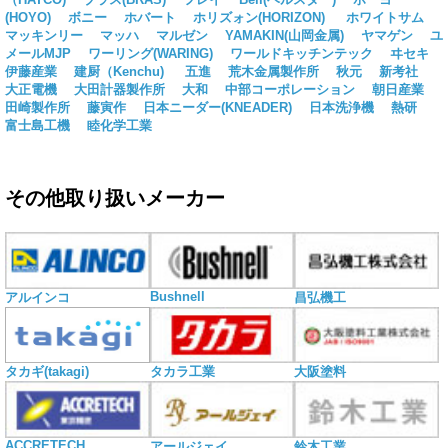
(HOYO)
ボニー
ホバート
ホリズォン(HORIZON)
ホワイトサム
マッキンリー
マッハ
マルゼン
YAMAKIN(山岡金属)
ヤマゲン
ユ
メールMJP
ワーリング(WARING)
ワールドキッチンテック
ヰセキ
伊藤産業
建厨（Kenchu)
五進
荒木金属製作所
秋元
新考社
大正電機
大田計器製作所
大和
中部コーポレーション
朝日産業
田崎製作所
藤寅作
日本ニーダー(KNEADER)
日本洗浄機
熱研
富士島工機
睦化学工業
その他取り扱いメーカー
Bushnell
アルインコ
昌弘機工
タカギ(takagi)
タカラ工業
大阪塗料
ACCRETECH
アールジェイ
鈴木工業