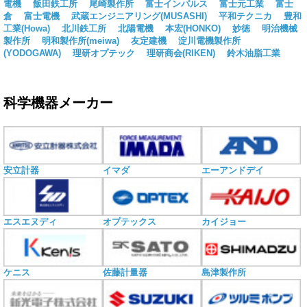
電機
飯田鉄工所
尾崎製作所
富士インパルス
富士元工業
富士
倉
富士電機
武蔵エンジニアリング(MUSASHI)
平和テクニカ
豊和
工業(Howa)
北川鉄工所
北陽電機
本宏(HONKO)
妙徳
明治機械
製作所
明和製作所(meiwa)
友定建機
淀川電機製作所
(YODOGAWA)
理研オプテック
理研商会(RIKEN)
鈴木油脂工業
科学機器メーカー
安立計器
イマダ
エーアンドデイ
エスエヌディ
オプテックス
カイジョー
ケニス
佐藤計量器
島津製作所