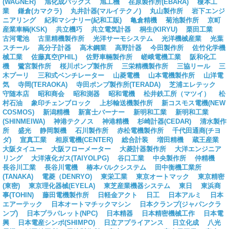
(WAGNER)
旭化成パックス
旭工機
荏原製作所(EBARA)
榎本工
業
鎌倉(カマクラ)
丸井計器(マルイテクノ)
丸山製作所
岩下エンジ
ニアリング
紀和マシナリー(紀和工販)
亀倉精機
菊池製作所
京町
産業車輌(KSK)
共立機巧
共立電気計器
桐生(KIRYU)
栗田工業
古河電池
古里精機製作所
光洋サーモシステム
光洋機械産業
光葉
スチール
高分子計器
高木鋼業
高野計器
今田製作所
佐竹化学機
械工業
佐藤真空(PHIL)
佐野車輛製作所
嵯峨電機工業
阪和化工
機
鷺宮製作所
桜川ポンプ製作所
三栄精機製作所
三協リール
三
木プーリ
三和式ベンチレーター
山菱電機
山本電機製作所
山洋電
気
寺岡(TERAOKA)
寺田ポンプ製作所(TERADA)
芝浦エレテック
守随本店
昭和商会
昭和測器
昭和電機
松井鉄工所（マツイ）
松
村石油
象印チェンブロック
上杉輸送機製作所
新コスモス電機(NEW
COSMOS)
新潟精機
新富士バーナー
新明和工業
新明和工業
(SHINMEIWA)
神港テクノス
神港精機
杉崎計器(CEDAR)
清水製作
所
盛光
静岡製機
石川製作所
赤松電機製作所
千代田通商(チヨ
ダ)
宣真工業
相原電機(CENTER)
総合計装
増田精機
蔵王産業
大阪タイユー
大阪フローメーター
大菱計器製作所
大洋エンジニア
リング
大洋液化ガス(TAIYOLPG)
谷口工業
中央製作所
仲精機
長谷川工業
長谷川電機
椿本バルクシステム
田中衡機工業所
(TANAKA)
電菱（DENRYO)
東栄工業
東京オートマック
東京精密
(東密)
東京理化器械(EYELA)
東芝産業機器システム
東日
東浜商
事(TOHIN)
藤田電機製作所
日軽金アクト
日工
日本アルミ
日本
エアーテック
日本オートマチックマシン
日本クランプ(ジャパンクラ
ンプ)
日本プラパレット(NPC)
日本精器
日本精密機械工作
日本電
興
日本電産シンポ(SHIMPO)
日立アプライアンス
日立化成
八光