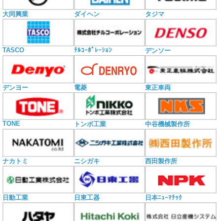
大同興業
ダイヘン
タジマ
TASCO
ﾁﾙｺｰﾎﾟﾚｰｼｮﾝ
デンソー
電菱
デンヨー
東正車両
TONE
トンボ工業
中谷機械製作所
ナカトミ
ニシガキ
西田製作所
日動工業
日東工器
日本ﾆｭｰﾏﾁｯｸ