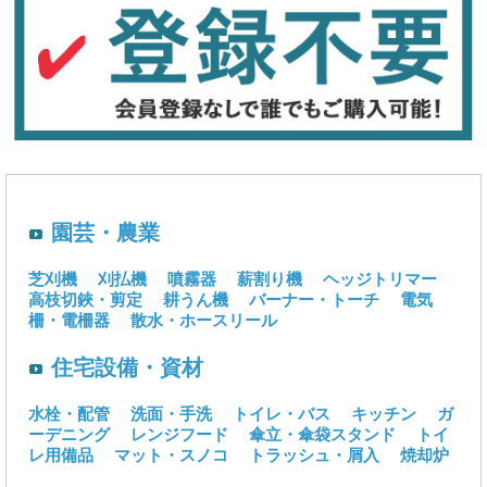
園芸・農業
芝刈機
刈払機
噴霧器
薪割り機
ヘッジトリマー
高枝切鋏・剪定
耕うん機
バーナー・トーチ
電気
柵・電柵器
散水・ホースリール
住宅設備・資材
水栓・配管
洗面・手洗
トイレ・バス
キッチン
ガ
ーデニング
レンジフード
傘立・傘袋スタンド
トイ
レ用備品
マット・スノコ
トラッシュ・屑入
焼却炉