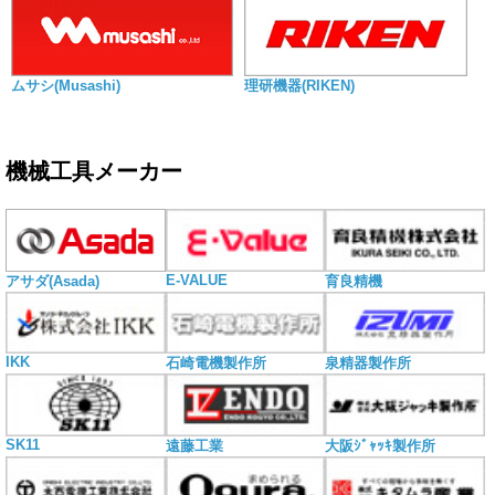
ムサシ(Musashi)
理研機器(RIKEN)
機械工具メーカー
E-VALUE
アサダ(Asada)
育良精機
IKK
石崎電機製作所
泉精器製作所
SK11
遠藤工業
大阪ｼﾞｬｯｷ製作所