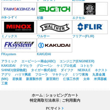
ﾀｲﾎｰｺｰｻﾞｲ
杉藤
エクセル
ミノックス
ワルサー
フリアー(FLIR)
KAKUDAI
FKsystem
アラミック
エービーシー商会(ABC)
エンジニア(ENGINEER)
KAKUDAI
クマヒラ
グローベン
ケミプロ化成
コトヒラ
SHINEI(信栄物産)
タイガー株式会社
ダイフク
NEBULE
ネクスト
アグリ
ハリマ興産
フローラ
マキテック
ミツワ東海
丸喜金属
(MK)
若狭屋
新屋製作所
新宮商行
仁張工作所
太幸
米澤器械
工業
ホーム
|
ショッピングカート
特定商取引法表示
|
ご利用案内
PCサイト