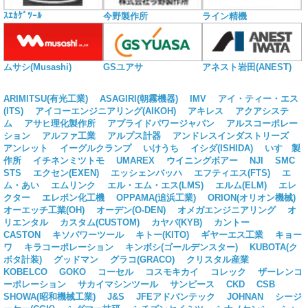
ｽｴｶｹﾞﾂｰﾙ
今野製作所
ライン精機
ムサシ(Musashi)
GSユアサ
アネスト岩田(ANEST)
ARIMITSU(有光工業)
ASAGIRI(朝霧機器)
IMV
アイ・ティー・エス
(ITS)
アイコーエンジニアリング(AIKOH)
アキレス
アクアシステ
ム
アサヒ理化製作所
アプライドパワージャパン
アルスコーポレー
ション
アルファ工業
アルプス計器
アンドレスインダストリーズ
アンレット
イーグルクランプ
いけうち
イシダ(ISHIDA)
いすゞ製
作所
イチネンミツトモ
UMAREX
ウイニングボアー
NJI
SMC
STS
エクセン(EXEN)
エッシェンバッハ
エフティエス(FTS)
エ
ム・あい
エムリンク
エル・エム・エス(LMS)
エルム(ELM)
エレ
クター
エレポン化工機
OPPAMA(追浜工業)
ORION(オリオン機械)
オーエッチ工業(OH)
オーデン(O-DEN)
オメガエンジニアリング
オ
リエンタル
カスタム(CUSTOM)
カヤバ(KYB)
カントー
CASTON
キソパワーツール
キトー(KITO)
ギヤーエス工業
キョー
ワ
キラコーポレーション
キンボシ(ゴールデンスター)
KUBOTA(ク
ボタ計装)
グッドマン
グラコ(GRACO)
クリスタル産業
KOBELCO
GOKO
コーセル
コスモキカイ
コレック
ザーレンコ
ーポレーション
サカイマシンツール
サンピース
CKD
CSB
SHOWA(昭和機械工業)
J&S
JFEアドバンテック
JOHNAN
シージ