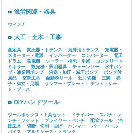
漁労関連・器具
ウィンチ
大工・土木・工事
測定具
変圧器・トランス
海外用トランス
充電器・
スターター・電源
インバーター
コンバーター
電工
ドラム
発電機
シーラー・梱包・引締
コンクリート
ミキサー
投光機・照明器具
チェーンソー
水中ポン
プ・油業用ポンプ
液送・加圧・減圧ポンプ
ポンプ付
属品
空調工具
自動巻リール
ねじ切機
三脚
梯
子・脚立・足場
ランマー・プレート
テント・シー
ト・ブース
DIYハンドツール
ツールボックス・工具セット
ドライバー
スパナ・レ
ンチ・ソケット
プライヤー・ペンチ
配管ツール
油
圧工具
切断・切削・曲げ
ハンマー
バー・バール
バイス
アルミケース・トランク