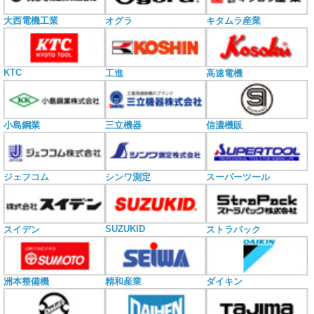
大西電機工業
オグラ
キタムラ産業
KTC
工進
高速電機
小島鋼業
三立機器
信濃機販
ジェフコム
シンワ測定
スーパーツール
SUZUKID
スイデン
ストラパック
洲本整備機
精和産業
ダイキン