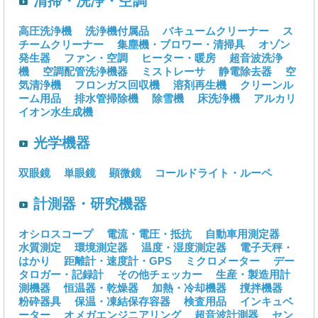
清掃・洗浄・空調
高圧洗浄機
洗浄機付属品
バキュームクリーナー
ス
チームクリーナー
集塵機・ブロワー・清掃具
オゾン
発生器
ファン・空調
ヒーター・暖房
超音波洗浄
機
空調配管洗浄機器
ミストレーサ
静電除去器
空
気清浄機
フロンガス回収機
溶剤再生機
クリーンル
ーム用品
排水管掃除機
除雪機
床洗浄機
アルカリ
イオン水生成機
光学機器
双眼鏡
単眼鏡
顕微鏡
コールドライト・ルーペ
計測器・研究機器
オシロスコープ
電流・電圧・抵抗
自動車用測定器
水質測定
環境測定器
温度・湿度測定器
電子天秤・
はかり
距離計・速度計・GPS
ミクロメーター
デー
タロガー・記録計
その他チェッカー
生産・製造用計
測機器
恒温器・乾燥器
加熱・冷却機器
撹拌機器
粉砕器具
保温・凍結保存容器
検査用品
インキュベ
ーター
オメガエンジニアリング
超音波計測器
セン