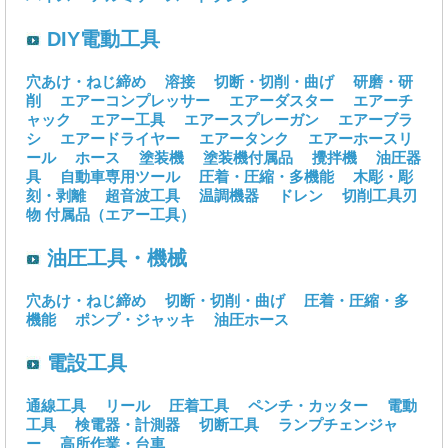
DIY電動工具
穴あけ・ねじ締め
溶接
切断・切削・曲げ
研磨・研
削
エアーコンプレッサー
エアーダスター
エアーチ
ャック
エアー工具
エアースプレーガン
エアーブラ
シ
エアードライヤー
エアータンク
エアーホースリ
ール
ホース
塗装機
塗装機付属品
攪拌機
油圧器
具
自動車専用ツール
圧着・圧縮・多機能
木彫・彫
刻・剥離
超音波工具
温調機器
ドレン
切削工具刃
物
付属品（エアー工具）
油圧工具・機械
穴あけ・ねじ締め
切断・切削・曲げ
圧着・圧縮・多
機能
ポンプ・ジャッキ
油圧ホース
電設工具
通線工具
リール
圧着工具
ペンチ・カッター
電動
工具
検電器・計測器
切断工具
ランプチェンジャ
ー
高所作業・台車