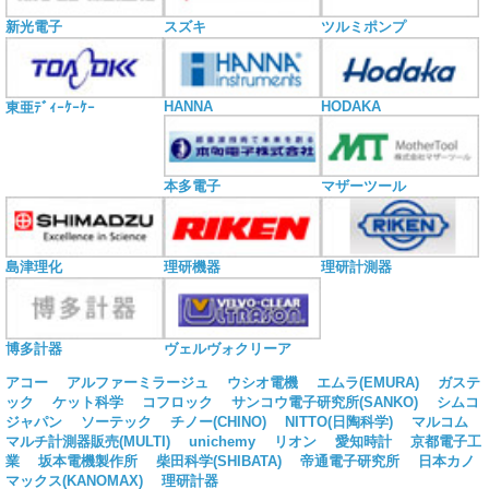
新光電子
スズキ
ツルミポンプ
HANNA
HODAKA
東亜ﾃﾞｨｰｹｰｹｰ
本多電子
マザーツール
島津理化
理研機器
理研計測器
博多計器
ヴェルヴォクリーア
アコー
アルファーミラージュ
ウシオ電機
エムラ(EMURA)
ガステ
ック
ケット科学
コフロック
サンコウ電子研究所(SANKO)
シムコ
ジャパン
ソーテック
チノー(CHINO)
NITTO(日陶科学)
マルコム
マルチ計測器販売(MULTI)
unichemy
リオン
愛知時計
京都電子工
業
坂本電機製作所
柴田科学(SHIBATA)
帝通電子研究所
日本カノ
マックス(KANOMAX)
理研計器