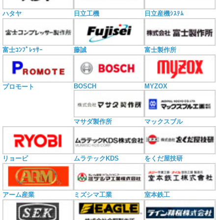
ハタヤ
日立工機
日立産機ｼｽﾃﾑ
富士ｺﾝﾌﾟﾚｯｻｰ
藤誠
富士製作所
BOSCH
MYZOX
プロモート
マサダ製作所
マックスブル
リョービ
ムラテックKDS
をくだ屋技研
アーム産業
ミズシマ工業
室本鉄工