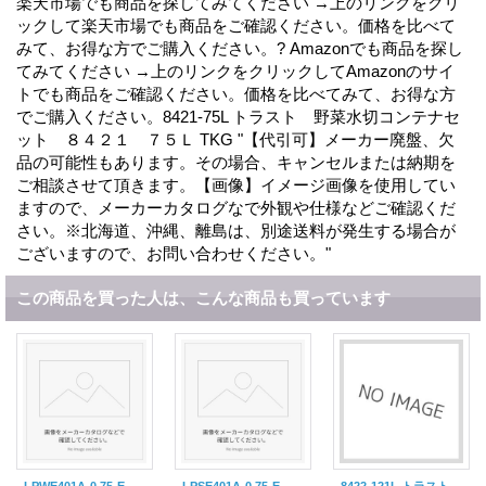
楽天市場でも商品を探してみてください →上のリンクをクリ
ックして楽天市場でも商品をご確認ください。価格を比べて
みて、お得な方でご購入ください。? Amazonでも商品を探し
てみてください →上のリンクをクリックしてAmazonのサイ
トでも商品をご確認ください。価格を比べてみて、お得な方
でご購入ください。8421-75L トラスト 野菜水切コンテナセ
ット ８４２１ ７５Ｌ TKG "【代引可】メーカー廃盤、欠
品の可能性もあります。その場合、キャンセルまたは納期を
ご相談させて頂きます。【画像】イメージ画像を使用してい
ますので、メーカーカタログなで外観や仕様などご確認くだ
さい。※北海道、沖縄、離島は、別途送料が発生する場合が
ございますので、お問い合わせください。"
この商品を買った人は、こんな商品も買っています
LPWE401A-0.75-E クーラントポンプ 752300 LPWE401A-0.75-E (0.75KW-200V) テラル
LPSE401A-0.75-E クーラントポンプ 756880 LPSE401A-0.75-E (0.75KW-200V) テラル
8422-121L トラスト 野菜水切コンテナセット ８４２２ １２１Ｌ KTLJ501 TKG