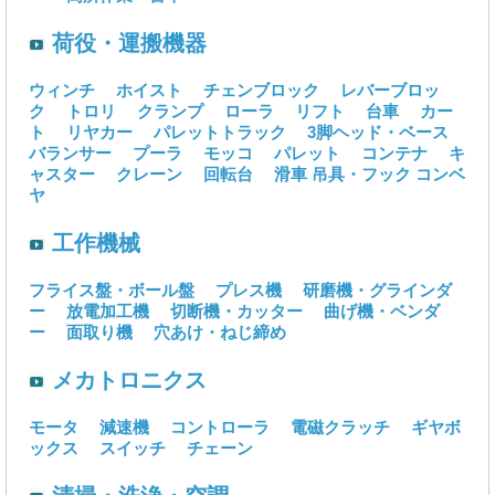
荷役・運搬機器
ウィンチ
ホイスト
チェンブロック
レバーブロッ
ク
トロリ
クランプ
ローラ
リフト
台車
カー
ト
リヤカー
パレットトラック
3脚ヘッド・ベース
バランサー
プーラ
モッコ
パレット
コンテナ
キ
ャスター
クレーン
回転台
滑車
吊具・フック
コンベ
ヤ
工作機械
フライス盤・ボール盤
プレス機
研磨機・グラインダ
ー
放電加工機
切断機・カッター
曲げ機・ベンダ
ー
面取り機
穴あけ・ねじ締め
メカトロニクス
モータ
減速機
コントローラ
電磁クラッチ
ギヤボ
ックス
スイッチ
チェーン