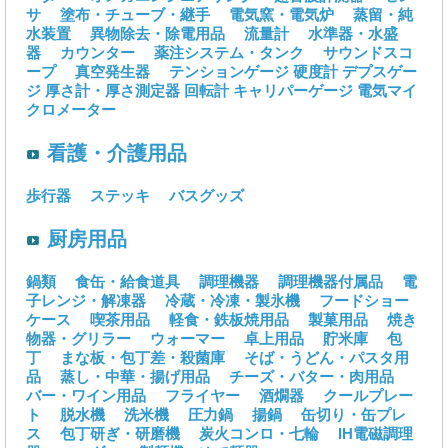
サ
塗布・チューブ・継手
電気窯・電気炉
蒸留・純
水装置
異物除去・除電用品
流量計
水準器・水盛
器
カウンター
薬注システム・タンク
サウンドスコ
ープ
真空発生器
テンションゲージ
硬度計
デプスゲー
ジ
厚さ計・厚さ測定器
回転計
キャリパーゲージ
電気マイ
クロメーター
看護・介護用品
歩行器
ステッキ
バスグッズ
厨房用品
鍋類
食缶・給食道具
調理機器
調理機器付属品
電
子レンジ・解凍器
冷蔵・冷凍・製氷機
フードショー
ケース
喫茶用品
軽食・鉄板焼用品
製菓用品
焼き
物器・グリラー
ウォーマー
卓上用品
貯米庫
包
丁
まな板・包丁差・殺菌庫
そば・うどん・パスタ用
品
蒸し・中華・揚げ用品
チーズ・バター・肉用品
バー・ワイン用品
フライヤー
酒燗器
クールプレー
ト
脱水機
洗米機
圧力鍋
揚鍋
缶切り・缶プレ
ス
包丁研ぎ・研磨機
炭火コンロ・七輪
IH電磁調理