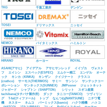
TKG
千葉工業所
デンゲン
TOSEI
ドリマックス
ニッセイ
NEMCO
バイタミックス
ハミルトン
HIRANO
ROYAL
ホーヨー
ASAHI(アサヒ)
アイデアル
アサヒサンレッド
イイヅカ
ヴォスト
フ
エイシン
エスペック(ESPEC)
エムケー精工
エンゲル
オーテ
ック
キンカ（KINKA)
キンザン
クイジナート
クラスコ
(crathco)
サーモス(THERMOS)
サミー
サンシン
サンテックコー
ポレーション
サンネックス(SUNNEX)
JMPosner
ジェットネット
ジャガード
シャプトン（SHAPTON）
シリット
スギコ産業
tachibana(タチバナ製作所)
ダック
タニコー(TANICO)
ツヴィリン
グ
T-fal(ティファール)
トップ
なんつね(NANTSUNE)
ニチワ電
機
ネスター
ネムコ
バーミックス(bamix)
ハクラ精機
ハトコ
（HATCO)
ブラス(BRAS)
フレイ
Bell(ベルスター)
ホーヨー