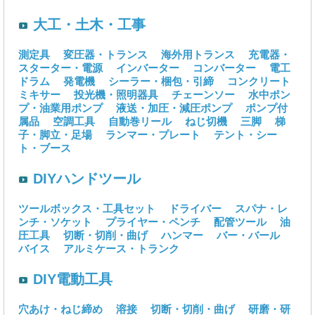
大工・土木・工事
測定具
変圧器・トランス
海外用トランス
充電器・
スターター・電源
インバーター
コンバーター
電工
ドラム
発電機
シーラー・梱包・引締
コンクリート
ミキサー
投光機・照明器具
チェーンソー
水中ポン
プ・油業用ポンプ
液送・加圧・減圧ポンプ
ポンプ付
属品
空調工具
自動巻リール
ねじ切機
三脚
梯
子・脚立・足場
ランマー・プレート
テント・シー
ト・ブース
DIYハンドツール
ツールボックス・工具セット
ドライバー
スパナ・レ
ンチ・ソケット
プライヤー・ペンチ
配管ツール
油
圧工具
切断・切削・曲げ
ハンマー
バー・バール
バイス
アルミケース・トランク
DIY電動工具
穴あけ・ねじ締め
溶接
切断・切削・曲げ
研磨・研