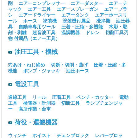
削
エアーコンプレッサー
エアーダスター
エアーチ
ャック
エアー工具
エアースプレーガン
エアーブラ
シ
エアードライヤー
エアータンク
エアーホースリ
ール
ホース
塗装機
塗装機付属品
攪拌機
油圧器
具
自動車専用ツール
圧着・圧縮・多機能
木彫・彫
刻・剥離
超音波工具
温調機器
ドレン
切削工具刃
物
付属品（エアー工具）
油圧工具・機械
穴あけ・ねじ締め
切断・切削・曲げ
圧着・圧縮・多
機能
ポンプ・ジャッキ
油圧ホース
電設工具
通線工具
リール
圧着工具
ペンチ・カッター
電動
工具
検電器・計測器
切断工具
ランプチェンジャ
ー
高所作業・台車
荷役・運搬機器
ウィンチ
ホイスト
チェンブロック
レバーブロッ