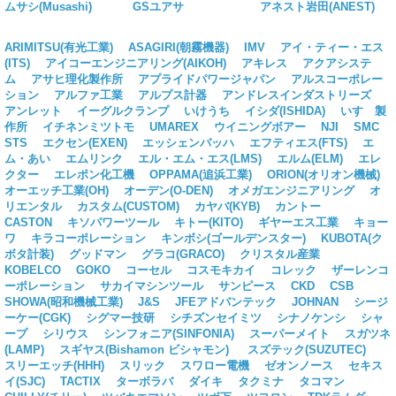
ムサシ(Musashi)
GSユアサ
アネスト岩田(ANEST)
ARIMITSU(有光工業)
ASAGIRI(朝霧機器)
IMV
アイ・ティー・エス
(ITS)
アイコーエンジニアリング(AIKOH)
アキレス
アクアシステ
ム
アサヒ理化製作所
アプライドパワージャパン
アルスコーポレー
ション
アルファ工業
アルプス計器
アンドレスインダストリーズ
アンレット
イーグルクランプ
いけうち
イシダ(ISHIDA)
いすゞ製
作所
イチネンミツトモ
UMAREX
ウイニングボアー
NJI
SMC
STS
エクセン(EXEN)
エッシェンバッハ
エフティエス(FTS)
エ
ム・あい
エムリンク
エル・エム・エス(LMS)
エルム(ELM)
エレ
クター
エレポン化工機
OPPAMA(追浜工業)
ORION(オリオン機械)
オーエッチ工業(OH)
オーデン(O-DEN)
オメガエンジニアリング
オ
リエンタル
カスタム(CUSTOM)
カヤバ(KYB)
カントー
CASTON
キソパワーツール
キトー(KITO)
ギヤーエス工業
キョー
ワ
キラコーポレーション
キンボシ(ゴールデンスター)
KUBOTA(ク
ボタ計装)
グッドマン
グラコ(GRACO)
クリスタル産業
KOBELCO
GOKO
コーセル
コスモキカイ
コレック
ザーレンコ
ーポレーション
サカイマシンツール
サンピース
CKD
CSB
SHOWA(昭和機械工業)
J&S
JFEアドバンテック
JOHNAN
シージ
ーケー(CGK)
シグマー技研
シチズンセイミツ
シナノケンシ
シャ
ープ
シリウス
シンフォニア(SINFONIA)
スーパーメイト
スガツネ
(LAMP)
スギヤス(Bishamon ビシャモン)
スズテック(SUZUTEC)
スリーエッチ(HHH)
スリック
スワロー電機
ゼオンノース
セキス
イ(SJC)
TACTIX
ターボラバ
ダイキ
タクミナ
タコマン