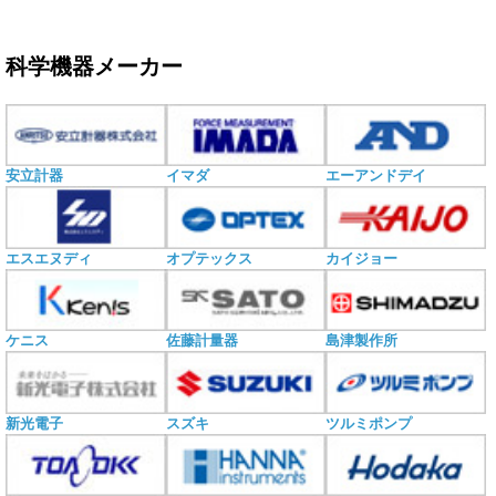
科学機器メーカー
安立計器
イマダ
エーアンドデイ
エスエヌディ
オプテックス
カイジョー
ケニス
佐藤計量器
島津製作所
新光電子
スズキ
ツルミポンプ