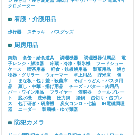
ジ
厚さ計・厚さ測定器
回転計
キャリパーゲージ
電気マイ
クロメーター
看護・介護用品
歩行器
ステッキ
バスグッズ
厨房用品
鍋類
食缶・給食道具
調理機器
調理機器付属品
電
子レンジ・解凍器
冷蔵・冷凍・製氷機
フードショー
ケース
喫茶用品
軽食・鉄板焼用品
製菓用品
焼き
物器・グリラー
ウォーマー
卓上用品
貯米庫
包
丁
まな板・包丁差・殺菌庫
そば・うどん・パスタ用
品
蒸し・中華・揚げ用品
チーズ・バター・肉用品
バー・ワイン用品
フライヤー
酒燗器
クールプレー
ト
脱水機
洗米機
圧力鍋
揚鍋
缶切り・缶プレ
ス
包丁研ぎ・研磨機
炭火コンロ・七輪
IH電磁調理
器
ニーダー
製麺機・ゆで麺器
防犯カメラ