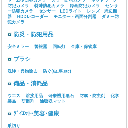
ドーム型防犯カメラ
カラー防犯カメラ
ネットワーク
防犯カメラ
特殊防犯カメラ
録画防犯カメラ
センサ
ー防犯カメラ
センサー・LEDライト
レンズ・周辺機
器
HDDレコーダー
モニター・画面分割器
ダミー防
犯カメラ
防災・防犯用品
安全ミラー
警報器
回転灯
金庫・保管庫
ブラシ
洗浄・異物除去
防ぐ(虫,塵,etc)
備品・消耗品
ウエス
溶接用品
研磨機用砥石
防腐・防虫剤
化学
製品
研磨剤
油吸収マット
ﾀﾞｲｴｯﾄ･美容･健康
爪切り