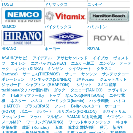
TOSEI
ドリマックス
ニッセイ
NEMCO
バイタミックス
ハミルトン
HIRANO
ROYAL
ホーヨー
ASAHI(アサヒ)
アイデアル
アサヒサンレッド
イイヅカ
ヴォスト
フ
エイシン
エスペック(ESPEC)
エムケー精工
エンゲル
オーテ
ック
キンカ（KINKA)
キンザン
クイジナート
クラスコ
(crathco)
サーモス(THERMOS)
サミー
サンシン
サンテックコー
ポレーション
サンネックス(SUNNEX)
JMPosner
ジェットネット
ジャガード
シャプトン（SHAPTON）
シリット
スギコ産業
tachibana(タチバナ製作所)
ダック
タニコー(TANICO)
ツヴィリン
グ
T-fal(ティファール)
トップ
なんつね(NANTSUNE)
ニチワ電
機
ネスター
ネムコ
バーミックス(bamix)
ハクラ精機
ハトコ
（HATCO)
ブラス(BRAS)
フレイ
Bell(ベルスター)
ホーヨー
(HOYO)
ボニー
ホバート
ホリズォン(HORIZON)
ホワイトサム
マッキンリー
マッハ
マルゼン
YAMAKIN(山岡金属)
ヤマゲン
ユ
メールMJP
ワーリング(WARING)
ワールドキッチンテック
ヰセキ
伊藤産業
建厨（Kenchu)
五進
荒木金属製作所
秋元
新考社
大正電機
大田計器製作所
大和
中部コーポレーション
朝日産業