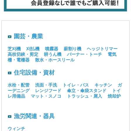
園芸・農業
芝刈機
刈払機
噴霧器
薪割り機
ヘッジトリマー
高枝切鋏・剪定
耕うん機
バーナー・トーチ
電気
柵・電柵器
散水・ホースリール
住宅設備・資材
水栓・配管
洗面・手洗
トイレ・バス
キッチン
ガ
ーデニング
レンジフード
傘立・傘袋スタンド
トイ
レ用備品
マット・スノコ
トラッシュ・屑入
焼却炉
漁労関連・器具
ウィンチ