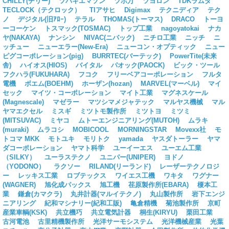
CHILLY(チリー)
ツバキエマソン
ツボ万
ツヨロン
TDKラムダ
TECLOCK（テクロック）
TIアサヒ
Digimax
テクニディア
テク
ノ
デジタル(旧ｱﾛｰ)
テラル
THOMAS(トーマス)
DRACO
トーヨ
ーコーケン
トスマック(TOSMAC)
トップ工業
nagoyatokai
ナカ
ヤ(NAKAYA)
ナンシン
NIVAC(ニバック)
ニチロ工業
ニッチ
ニ
ッチュー
ニューエラー(New-Era)
ニューコン・オプティック
ニュー
ピグコーポレーション(pig)
BURRTEC(バーテック)
PowerTite(未来
舎)
ハイオス(HIOS)
バイタル
パオック(PAOCK)
ビック・ツール
フクハラ(FUKUHARA)
フコク
フリーベアコーポレーション
フルタ
電機
ボエム(BOEHM)
ホーザン(hozan)
MARVEL(マーベル)
マイ
セック
マイツ・コーポレーション
マイト工業
マグネスケール
(Magnescale)
マゼラー
マツシマメジャテック
マルヤス機械
マル
ヤマエクセル
ミスギ
ミツトモ製作所
ミツトヨ
ミツミ
(MITSUVAC)
ミヤコ
ムトーエンジニアリング(MUTOH)
ムラキ
(muraki)
ムラコシ
MOBICOOL
MORNINGSTAR
Movexx社
モ
トコマ MKK
モトユキ
モリトク
yamada
ヤスダトーラー
ヤマ
ダコーポレーション
ヤマト科学
ユーイーエス
ユーエム工業
（SILKY）
ユーラステクノ
ユニパー(UNIPER)
ヨドノ
（YODONO）
ラクソー
RILAND(リーランド)
レーザーテクノロジ
ー
レッキス工業
ロブテックス
ワイエス工機
ワキタ
ワグナー
(WAGNER)
旭化成パックス
旭工機
荏原製作所(EBARA)
榎本工
業
鎌倉(カマクラ)
丸井計器(マルイテクノ)
丸山製作所
岩下エンジ
ニアリング
紀和マシナリー(紀和工販)
亀倉精機
菊池製作所
京町
産業車輌(KSK)
共立機巧
共立電気計器
桐生(KIRYU)
栗田工業
古河電池
古里精機製作所
光洋サーモシステム
光洋機械産業
光葉