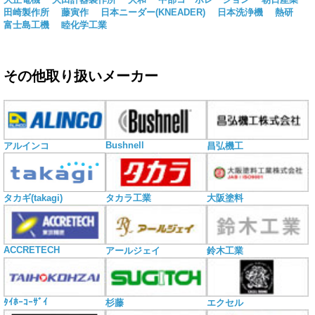
田崎製作所
藤寅作
日本ニーダー(KNEADER)
日本洗浄機
熱研
富士島工機
睦化学工業
その他取り扱いメーカー
Bushnell
アルインコ
昌弘機工
タカギ(takagi)
タカラ工業
大阪塗料
ACCRETECH
アールジェイ
鈴木工業
ﾀｲﾎｰｺｰｻﾞｲ
杉藤
エクセル