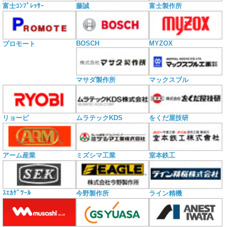
富士ｺﾝﾌﾟﾚｯｻｰ
藤誠
富士製作所
BOSCH
MYZOX
プロモート
マサダ製作所
マックスブル
リョービ
ムラテックKDS
をくだ屋技研
アーム産業
ミズシマ工業
室本鉄工
ｽｴｶｹﾞﾂｰﾙ
今野製作所
ライン精機