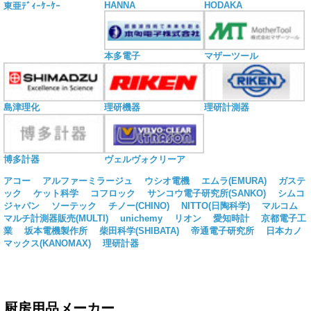
HANNA
HODAKA
東亜ﾃﾞｨｰｹｰｹｰ
本多電子
マザーツール
島津理化
理研機器
理研計測器
博多計器
ヴェルヴォクリーア
アコー
アルファーミラージュ
ウシオ電機
エムラ(EMURA)
ガステ
ック
ケット科学
コフロック
サンコウ電子研究所(SANKO)
シムコ
ジャパン
ソーテック
チノー(CHINO)
NITTO(日陶科学)
マルコム
マルチ計測器販売(MULTI)
unichemy
リオン
愛知時計
京都電子工
業
坂本電機製作所
柴田科学(SHIBATA)
帝通電子研究所
日本カノ
マックス(KANOMAX)
理研計器
厨房用品メーカー