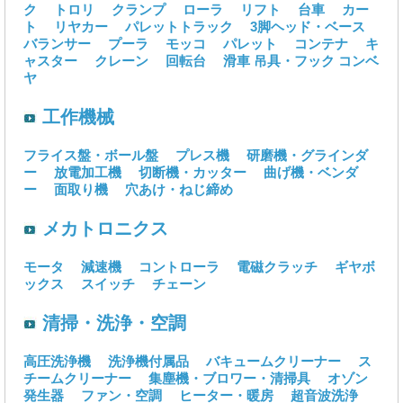
ク
トロリ
クランプ
ローラ
リフト
台車
カー
ト
リヤカー
パレットトラック
3脚ヘッド・ベース
バランサー
プーラ
モッコ
パレット
コンテナ
キ
ャスター
クレーン
回転台
滑車
吊具・フック
コンベ
ヤ
工作機械
フライス盤・ボール盤
プレス機
研磨機・グラインダ
ー
放電加工機
切断機・カッター
曲げ機・ベンダ
ー
面取り機
穴あけ・ねじ締め
メカトロニクス
モータ
減速機
コントローラ
電磁クラッチ
ギヤボ
ックス
スイッチ
チェーン
清掃・洗浄・空調
高圧洗浄機
洗浄機付属品
バキュームクリーナー
ス
チームクリーナー
集塵機・ブロワー・清掃具
オゾン
発生器
ファン・空調
ヒーター・暖房
超音波洗浄