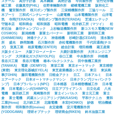
スチール
高分子計器
高木鋼業
高野計器
今田製作所
佐竹化学機
械工業
佐藤真空(PHIL)
佐野車輛製作所
嵯峨電機工業
阪和化工
機
鷺宮製作所
桜川ポンプ製作所
三栄精機製作所
三協リール
三
木プーリ
三和式ベンチレーター
山菱電機
山本電機製作所
山洋電
気
寺岡(TERAOKA)
寺田ポンプ製作所(TERADA)
芝浦エレテック
守随本店
昭和商会
昭和測器
昭和電機
松井鉄工所（マツイ）
松
村石油
象印チェンブロック
上杉輸送機製作所
新コスモス電機(NEW
COSMOS)
新潟精機
新富士バーナー
新明和工業
新明和工業
(SHINMEIWA)
神港テクノス
神港精機
杉崎計器(CEDAR)
清水製作
所
盛光
静岡製機
石川製作所
赤松電機製作所
千代田通商(チヨ
ダ)
宣真工業
相原電機(CENTER)
総合計装
増田精機
蔵王産業
大阪タイユー
大阪フローメーター
大菱計器製作所
大洋エンジニア
リング
大洋液化ガス(TAIYOLPG)
谷口工業
中央製作所
仲精機
長谷川工業
長谷川電機
椿本バルクシステム
田中衡機工業所
(TANAKA)
電菱（DENRYO)
東栄工業
東京オートマック
東京精密
(東密)
東京理化器械(EYELA)
東芝産業機器システム
東日
東浜商
事(TOHIN)
藤田電機製作所
日軽金アクト
日工
日本アルミ
日本
エアーテック
日本オートマチックマシン
日本クランプ(ジャパンクラ
ンプ)
日本プラパレット(NPC)
日本精器
日本精密機械工作
日本電
興
日本電産シンポ(SHIMPO)
日立アプライアンス
日立化成
八光
電機
飯田鉄工所
尾崎製作所
富士インパルス
富士元工業
富士
倉
富士電機
武蔵エンジニアリング(MUSASHI)
平和テクニカ
豊和
工業(Howa)
北川鉄工所
北陽電機
本宏(HONKO)
妙徳
明治機械
製作所
明和製作所(meiwa)
友定建機
淀川電機製作所
(YODOGAWA)
理研オプテック
理研商会(RIKEN)
鈴木油脂工業