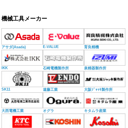
機械工具メーカー
E-VALUE
アサダ(Asada)
育良精機
IKK
石崎電機製作所
泉精器製作所
SK11
遠藤工業
大阪ｼﾞｬｯｷ製作所
大西電機工業
オグラ
キタムラ産業