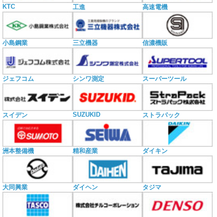
KTC
工進
高速電機
小島鋼業
三立機器
信濃機販
ジェフコム
シンワ測定
スーパーツール
SUZUKID
スイデン
ストラパック
洲本整備機
精和産業
ダイキン
大同興業
ダイヘン
タジマ