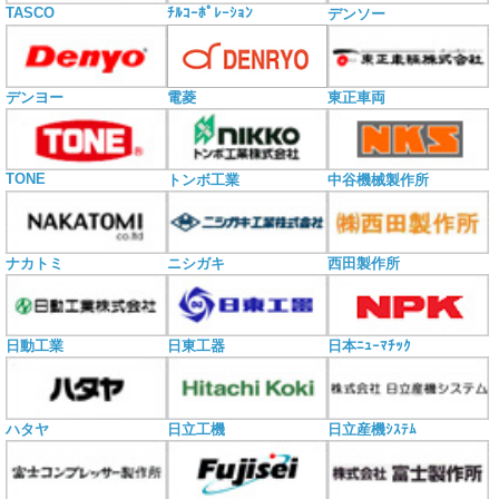
TASCO
ﾁﾙｺｰﾎﾟﾚｰｼｮﾝ
デンソー
電菱
デンヨー
東正車両
TONE
トンボ工業
中谷機械製作所
ナカトミ
ニシガキ
西田製作所
日動工業
日東工器
日本ﾆｭｰﾏﾁｯｸ
ハタヤ
日立工機
日立産機ｼｽﾃﾑ