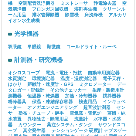
機
空調配管洗浄機器
ミストレーサ
静電除去器
空
気清浄機
フロンガス回収機
溶剤再生機
クリーンル
ーム用品
排水管掃除機
除雪機
床洗浄機
アルカリ
イオン水生成機
光学機器
双眼鏡
単眼鏡
顕微鏡
コールドライト・ルーペ
計測器・研究機器
オシロスコープ
電流・電圧・抵抗
自動車用測定器
水質測定
環境測定器
温度・湿度測定器
電子天秤・
はかり
距離計・速度計・GPS
ミクロメーター
デー
タロガー・記録計
その他チェッカー
生産・製造用計
測機器
恒温器・乾燥器
加熱・冷却機器
撹拌機器
粉砕器具
保温・凍結保存容器
検査用品
インキュベ
ーター
オメガエンジニアリング
超音波計測器
セン
サ
塗布・チューブ・継手
電気窯・電気炉
蒸留・純
水装置
異物除去・除電用品
流量計
水準器・水盛
器
カウンター
薬注システム・タンク
サウンドスコ
ープ
真空発生器
テンションゲージ
硬度計
デプスゲー