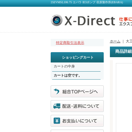
25EVMSL106.75 エバラ IE3ポンプ 荏原製作所(EBARA)
ホーム
｜ 大
特定商取引法表示
商品詳細
ショッピングカート
カートの中身
カートは空です。