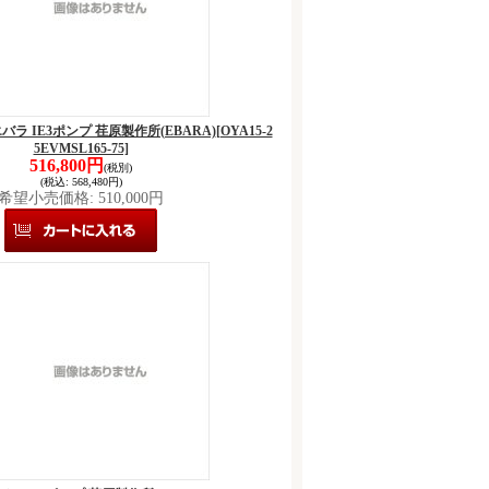
5 エバラ IE3ポンプ 荏原製作所(EBARA)
[OYA15-2
5EVMSL165-75]
516,800円
(税別)
(税込
:
568,480円)
希望小売価格
:
510,000円