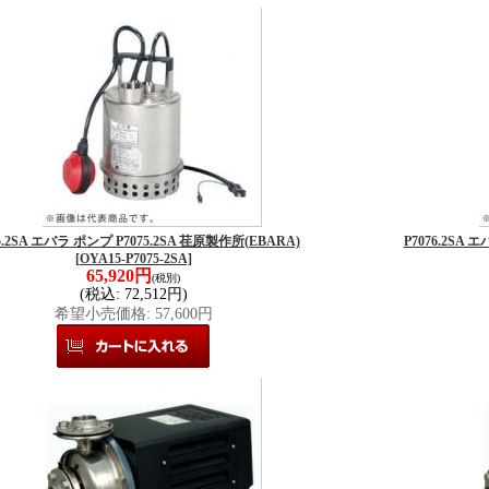
5.2SA エバラ ポンプ P7075.2SA 荏原製作所(EBARA)
P7076.2SA 
[OYA15-P7075-2SA]
65,920円
(税別)
(税込
:
72,512円)
希望小売価格
:
57,600円