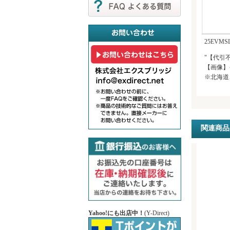
25EVMS
"【代引
【画像】
※北海道
関連商品
Yahoo!にも出店中！
(Y-Direct)