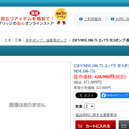
ご利用案内
｜
お問い
工・土木・工事 >
水中ポンプ・油業用ポンプ
｜
25EVMSL106.75 エバラ IE3ポンプ
25EVMSL106.75 エバラ IE
MSL106-75
]
販売価格
:
428,990円
(税別)
471,889円
(税込
:
)
希望小売価格
:
423,000円
Facebookでシェア
数量
:
返品特約に関する重要事項