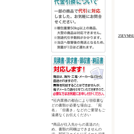
25EVMS
*社内業務の都合により領収書な
どの書類が必要な場合は、「宛
名」「但書き」などのご要望もご
遠慮なくお伝えください
*商品が仕入先からの直送のた
め、書類の同梱はできませんの
で、PDFファイルにてメールで送