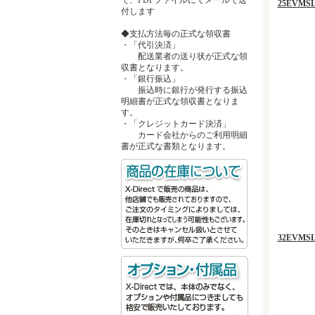
25EVMS
付します
◆支払方法毎の正式な領収書
・「代引決済」
配送業者の送り状が正式な領
収書となります。
・「銀行振込」
振込時に銀行が発行する振込
明細書が正式な領収書となりま
す。
・「クレジットカード決済」
カード会社からのご利用明細
書が正式な書類となります。
32EVMS