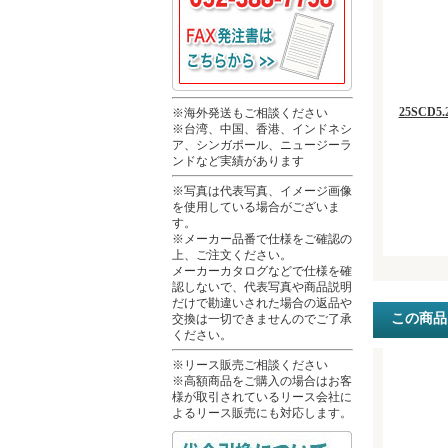
25SCD5.
※海外発送もご相談ください
※台湾、中国、香港、インドネシ
ア、シンガポール、ニュージーラ
ンドなど実績があります
※写真は代表写真、イメージ画像
を使用している場合がございま
す。
※メーカー品番で仕様をご確認の
上、ご注文ください。
メーカーカタログなどで仕様を確
認しないで、代表写真や商品説明
だけで勘違いされた場合の返品や
この商品
交換は一切できませんのでご了承
ください。
※リース販売ご相談ください
※高額商品をご購入の場合はお客
様が取引されているリース会社に
よるリース販売にも対応します。