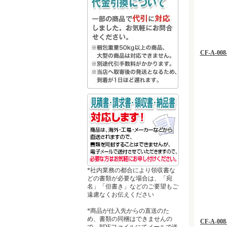
CF-A-0
*社内業務の都合により領収書な
どの書類が必要な場合は、「宛
名」「但書き」などのご要望もご
遠慮なくお伝えください
*商品が仕入先からの直送のた
め、書類の同梱はできませんの
CF-A-
で、PDFファイルにてメールで送