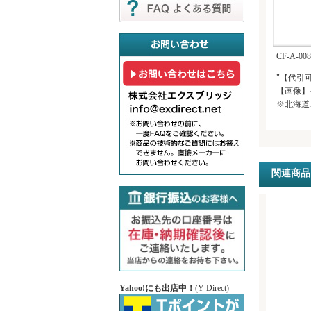
CF-A-
"【代引
【画像】
※北海道
関連商品
Yahoo!にも出店中！
(Y-Direct)