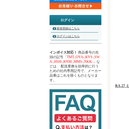
ログイン
新規登録はこちら
ログインはこちら
インボイス対応！
商品番号の先
頭の記号
「TMT-,OYA-,KYS-,SW
A-,HSH-,KNM-,MMS-,NKK-」
な
どは、 配送業務を効率的に行う
ための社内専用記号で、メーカー
品番はこれを除くものとなりま
す。
RA-2