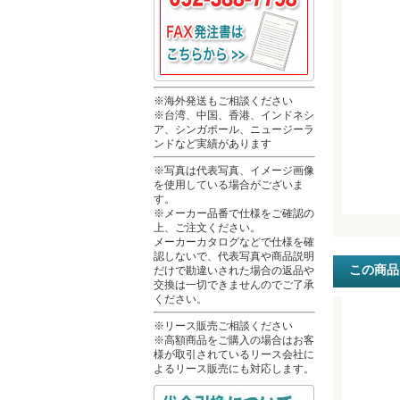
※海外発送もご相談ください
※台湾、中国、香港、インドネシ
ア、シンガポール、ニュージーラ
ンドなど実績があります
※写真は代表写真、イメージ画像
を使用している場合がございま
す。
※メーカー品番で仕様をご確認の
上、ご注文ください。
メーカーカタログなどで仕様を確
認しないで、代表写真や商品説明
この商品
だけで勘違いされた場合の返品や
交換は一切できませんのでご了承
ください。
※リース販売ご相談ください
※高額商品をご購入の場合はお客
様が取引されているリース会社に
よるリース販売にも対応します。