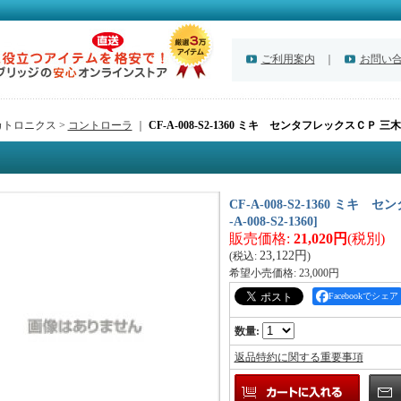
ご利用案内
｜
お問い
カトロニクス >
コントローラ
｜
CF-A-008-S2-1360 ミキ センタフレックスＣＰ 
CF-A-008-S2-1360 ミ
-A-008-S2-1360
]
販売価格
:
21,020円
(税別)
23,122円
(税込
:
)
希望小売価格
:
23,000円
Facebookでシェア
数量
:
返品特約に関する重要事項