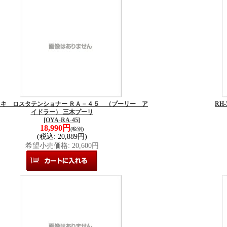
5 ミキ ロスタテンショナー ＲＡ－４５ （プーリー ア
RH
イドラー） 三木プーリ
[OYA-RA-45]
18,990円
(税別)
(税込
:
20,889円)
希望小売価格
:
20,600円