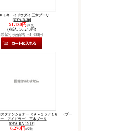
-30 ミキ イドウダイ 三木プーリ
[OYA-R-30]
51,130円
(税別)
(税込
:
56,243円)
希望小売価格
:
61,300円
ミキ ロスタテンショナー ＲＡ－１５／１８ （プー
ー アイドラー） 三木プーリ
[OYA-RA-15-18]
6,270円
(税別)