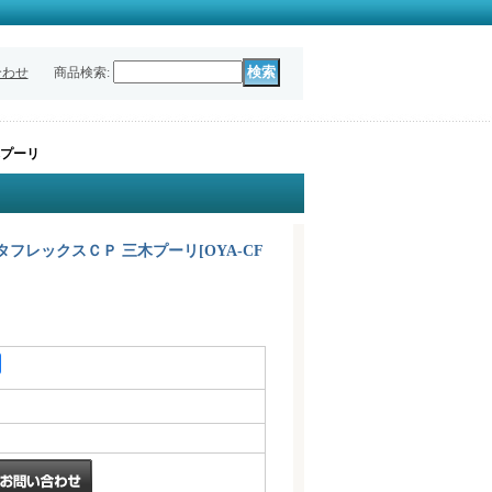
合わせ
商品検索
:
三木プーリ
キ センタフレックスＣＰ 三木プーリ
[
OYA-CF