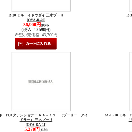
R-20 ミキ イドウダイ 三木プーリ
R
[OYA-R-20]
36,900円
(税別)
(税込
:
40,590円)
希望小売価格
:
43,700円
 ミキ ロスタテンショナー ＲＡ－１１ （プーリー アイ
RA-15/18 
ドラー） 三木プーリ
リ
[OYA-RA-11]
5,270円
(税別)