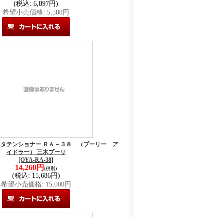
(税込
:
6,897円)
希望小売価格
:
5,580円
ロスタテンショナー ＲＡ－３８ （プーリー ア
イドラー） 三木プーリ
[OYA-RA-38]
14,260円
(税別)
(税込
:
15,686円)
希望小売価格
:
15,000円