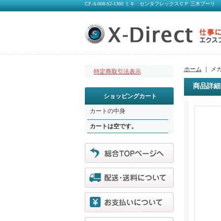
CF-A-008-S2-1360 ミキ センタフレックスＣＰ 三木プーリ
ホーム
｜ メ
特定商取引法表示
商品詳細
ショッピングカート
カートの中身
カートは空です。