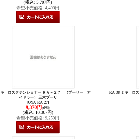
(税込
:
5,797円)
希望小売価格
:
4,400円
7 ミキ ロスタテンショナー ＲＡ－２７ （プーリー ア
RA-38 ミキ 
イドラー） 三木プーリ
[OYA-RA-27]
9,370円
(税別)
(税込
:
10,307円)
希望小売価格
:
9,250円