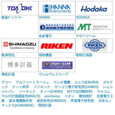
HANNA
HODAKA
東亜ﾃﾞｨｰｹｰｹｰ
本多電子
マザーツール
島津理化
理研機器
理研計測器
博多計器
ヴェルヴォクリーア
アコー
アルファーミラージュ
ウシオ電機
エムラ(EMURA)
ガステ
ック
ケット科学
コフロック
サンコウ電子研究所(SANKO)
シムコ
ジャパン
ソーテック
チノー(CHINO)
NITTO(日陶科学)
マルコム
マルチ計測器販売(MULTI)
unichemy
リオン
愛知時計
京都電子工
業
坂本電機製作所
柴田科学(SHIBATA)
帝通電子研究所
日本カノ
マックス(KANOMAX)
理研計器