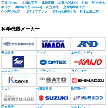
工業(Howa)
北川鉄工所
北陽電機
本宏(HONKO)
妙徳
明治機械
製作所
明和製作所(meiwa)
友定建機
淀川電機製作所
(YODOGAWA)
理研オプテック
理研商会(RIKEN)
鈴木油脂工業
科学機器メーカー
安立計器
イマダ
エーアンドデイ
エスエヌディ
オプテックス
カイジョー
ケニス
佐藤計量器
島津製作所
新光電子
スズキ
ツルミポンプ