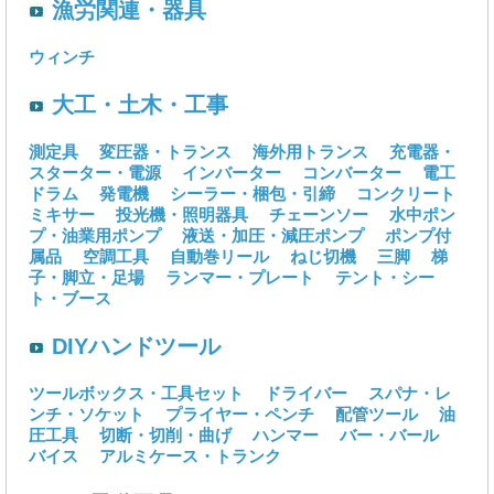
漁労関連・器具
ウィンチ
大工・土木・工事
測定具
変圧器・トランス
海外用トランス
充電器・
スターター・電源
インバーター
コンバーター
電工
ドラム
発電機
シーラー・梱包・引締
コンクリート
ミキサー
投光機・照明器具
チェーンソー
水中ポン
プ・油業用ポンプ
液送・加圧・減圧ポンプ
ポンプ付
属品
空調工具
自動巻リール
ねじ切機
三脚
梯
子・脚立・足場
ランマー・プレート
テント・シー
ト・ブース
DIYハンドツール
ツールボックス・工具セット
ドライバー
スパナ・レ
ンチ・ソケット
プライヤー・ペンチ
配管ツール
油
圧工具
切断・切削・曲げ
ハンマー
バー・バール
バイス
アルミケース・トランク