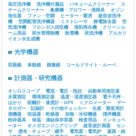
高圧洗浄機
洗浄機付属品
バキュームクリーナー
ス
チームクリーナー
集塵機・ブロワー・清掃具
オゾン
発生器
ファン・空調
ヒーター・暖房
超音波洗浄
機
空調配管洗浄機器
ミストレーサ
静電除去器
空
気清浄機
フロンガス回収機
溶剤再生機
クリーンル
ーム用品
排水管掃除機
除雪機
床洗浄機
アルカリ
イオン水生成機
光学機器
双眼鏡
単眼鏡
顕微鏡
コールドライト・ルーペ
計測器・研究機器
オシロスコープ
電流・電圧・抵抗
自動車用測定器
水質測定
環境測定器
温度・湿度測定器
電子天秤・
はかり
距離計・速度計・GPS
ミクロメーター
デー
タロガー・記録計
その他チェッカー
生産・製造用計
測機器
恒温器・乾燥器
加熱・冷却機器
撹拌機器
粉砕器具
保温・凍結保存容器
検査用品
インキュベ
ーター
オメガエンジニアリング
超音波計測器
セン
サ
塗布・チューブ・継手
電気窯・電気炉
蒸留・純