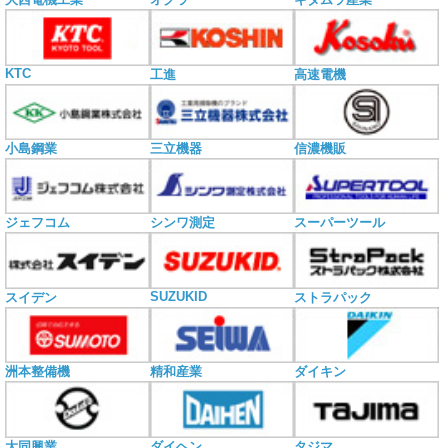
KTC
工進
高速電機
小島鋼業
三立機器
信濃機販
ジェフコム
シンワ測定
スーパーツール
SUZUKID
スイデン
ストラパック
洲本整備機
精和産業
ダイキン
大同興業
ダイヘン
タジマ