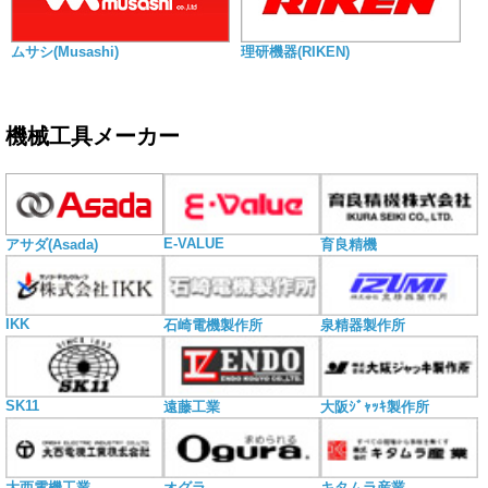
ムサシ(Musashi)
理研機器(RIKEN)
機械工具メーカー
E-VALUE
アサダ(Asada)
育良精機
IKK
石崎電機製作所
泉精器製作所
SK11
遠藤工業
大阪ｼﾞｬｯｷ製作所
大西電機工業
オグラ
キタムラ産業