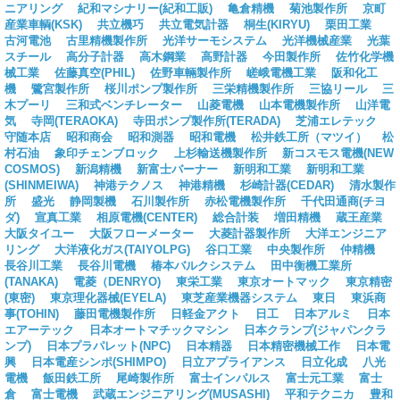
ニアリング
紀和マシナリー(紀和工販)
亀倉精機
菊池製作所
京町
産業車輌(KSK)
共立機巧
共立電気計器
桐生(KIRYU)
栗田工業
古河電池
古里精機製作所
光洋サーモシステム
光洋機械産業
光葉
スチール
高分子計器
高木鋼業
高野計器
今田製作所
佐竹化学機
械工業
佐藤真空(PHIL)
佐野車輛製作所
嵯峨電機工業
阪和化工
機
鷺宮製作所
桜川ポンプ製作所
三栄精機製作所
三協リール
三
木プーリ
三和式ベンチレーター
山菱電機
山本電機製作所
山洋電
気
寺岡(TERAOKA)
寺田ポンプ製作所(TERADA)
芝浦エレテック
守随本店
昭和商会
昭和測器
昭和電機
松井鉄工所（マツイ）
松
村石油
象印チェンブロック
上杉輸送機製作所
新コスモス電機(NEW
COSMOS)
新潟精機
新富士バーナー
新明和工業
新明和工業
(SHINMEIWA)
神港テクノス
神港精機
杉崎計器(CEDAR)
清水製作
所
盛光
静岡製機
石川製作所
赤松電機製作所
千代田通商(チヨ
ダ)
宣真工業
相原電機(CENTER)
総合計装
増田精機
蔵王産業
大阪タイユー
大阪フローメーター
大菱計器製作所
大洋エンジニア
リング
大洋液化ガス(TAIYOLPG)
谷口工業
中央製作所
仲精機
長谷川工業
長谷川電機
椿本バルクシステム
田中衡機工業所
(TANAKA)
電菱（DENRYO)
東栄工業
東京オートマック
東京精密
(東密)
東京理化器械(EYELA)
東芝産業機器システム
東日
東浜商
事(TOHIN)
藤田電機製作所
日軽金アクト
日工
日本アルミ
日本
エアーテック
日本オートマチックマシン
日本クランプ(ジャパンクラ
ンプ)
日本プラパレット(NPC)
日本精器
日本精密機械工作
日本電
興
日本電産シンポ(SHIMPO)
日立アプライアンス
日立化成
八光
電機
飯田鉄工所
尾崎製作所
富士インパルス
富士元工業
富士
倉
富士電機
武蔵エンジニアリング(MUSASHI)
平和テクニカ
豊和