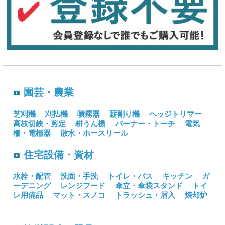
園芸・農業
芝刈機
刈払機
噴霧器
薪割り機
ヘッジトリマー
高枝切鋏・剪定
耕うん機
バーナー・トーチ
電気
柵・電柵器
散水・ホースリール
住宅設備・資材
水栓・配管
洗面・手洗
トイレ・バス
キッチン
ガ
ーデニング
レンジフード
傘立・傘袋スタンド
トイ
レ用備品
マット・スノコ
トラッシュ・屑入
焼却炉