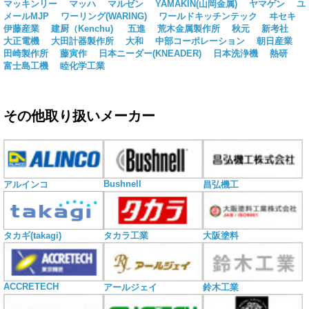
マッキンリー
マッハ
マルゼン
YAMAKIN(山岡金属)
ヤマゲン
ユ
メールMJP
ワーリング(WARING)
ワールドキッチンテック
ヰセキ
伊藤産業
建厨（Kenchu)
五進
荒木金属製作所
秋元
新考社
大正電機
大田計器製作所
大和
中部コーポレーション
朝日産業
田崎製作所
藤寅作
日本ニーダー(KNEADER)
日本洗浄機
熱研
富士島工機
睦化学工業
その他取り扱いメーカー
Bushnell
アルインコ
昌弘機工
タカギ(takagi)
タカラ工業
大阪塗料
ACCRETECH
アールジェイ
鈴木工業