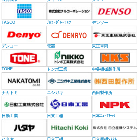
TASCO
ﾁﾙｺｰﾎﾟﾚｰｼｮﾝ
デンソー
電菱
デンヨー
東正車両
TONE
トンボ工業
中谷機械製作所
ナカトミ
ニシガキ
西田製作所
日動工業
日東工器
日本ﾆｭｰﾏﾁｯｸ
ハタヤ
日立工機
日立産機ｼｽﾃﾑ