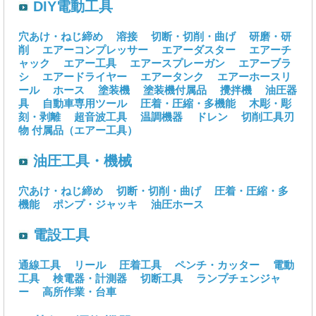
DIY電動工具
穴あけ・ねじ締め
溶接
切断・切削・曲げ
研磨・研
削
エアーコンプレッサー
エアーダスター
エアーチ
ャック
エアー工具
エアースプレーガン
エアーブラ
シ
エアードライヤー
エアータンク
エアーホースリ
ール
ホース
塗装機
塗装機付属品
攪拌機
油圧器
具
自動車専用ツール
圧着・圧縮・多機能
木彫・彫
刻・剥離
超音波工具
温調機器
ドレン
切削工具刃
物
付属品（エアー工具）
油圧工具・機械
穴あけ・ねじ締め
切断・切削・曲げ
圧着・圧縮・多
機能
ポンプ・ジャッキ
油圧ホース
電設工具
通線工具
リール
圧着工具
ペンチ・カッター
電動
工具
検電器・計測器
切断工具
ランプチェンジャ
ー
高所作業・台車