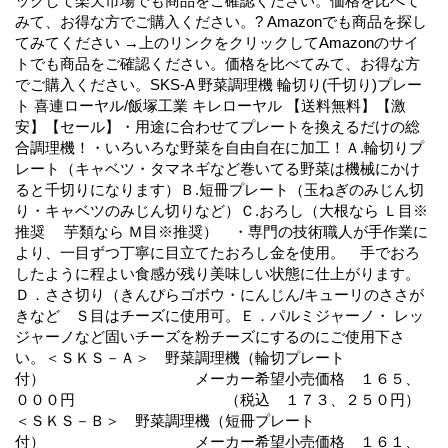
ックして楽天市場でも商品をご確認ください。価格を比べて
みて、お得な方でご購入ください。? Amazonでも商品を探し
てみてください →上のリンクをクリックしてAmazonのサイ
トでも商品をご確認ください。価格を比べてみて、お得な方
でご購入ください。SKS-A 野菜調理機 輪切り(千切り)プレー
ト 喜連ローヤル/飯塚工業 キレローヤル 【送料無料】【激
安】【セール】・用途に合わせてプレートを換えるだけの総
合調理機！・いろいろな野菜を自由自在に加工！Ａ.輪切りプ
レート（キャベツ・タマネギなど巻いてる野菜は機械にかけ
ると千切りになります）Ｂ.短冊プレート（玉ねぎのみじん切
り・キャベツのみじん切りなど）Ｃ.おろし（大根なら Ｌ目※
推奨 芋類なら Ｍ目※推奨） ・専門の技術職人が手作業に
より、一目ずつ丁寧に目立てたおろし金を使用。 手でおろ
したように程よい食感が残り美味しい状態に仕上がります。
Ｄ．ささ切り（きんぴらゴボウ・にんじん/キューリのささが
きなど Ｓ目はチーズに使用可。Ｅ．パルミジャーノ・ レッ
ジャーノなど固いチーズを粉チーズにするのにご使用下さ
い。＜ＳＫＳ－Ａ＞ 野菜調理機（輪切プレート
付） メーカー希望小売価格 １６５、
０００円 （税込 １７３、２５０円）
＜ＳＫＳ－Ｂ＞ 野菜調理機（短冊プレート
付） メーカー希望小売価格 １６１、