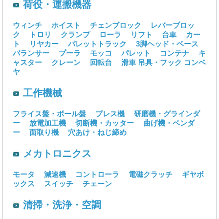
荷役・運搬機器
ウィンチ
ホイスト
チェンブロック
レバーブロッ
ク
トロリ
クランプ
ローラ
リフト
台車
カー
ト
リヤカー
パレットトラック
3脚ヘッド・ベース
バランサー
プーラ
モッコ
パレット
コンテナ
キ
ャスター
クレーン
回転台
滑車
吊具・フック
コンベ
ヤ
工作機械
フライス盤・ボール盤
プレス機
研磨機・グラインダ
ー
放電加工機
切断機・カッター
曲げ機・ベンダ
ー
面取り機
穴あけ・ねじ締め
メカトロニクス
モータ
減速機
コントローラ
電磁クラッチ
ギヤボ
ックス
スイッチ
チェーン
清掃・洗浄・空調