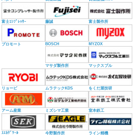
富士ｺﾝﾌﾟﾚｯｻｰ
藤誠
富士製作所
BOSCH
MYZOX
プロモート
マサダ製作所
マックスブル
リョービ
ムラテックKDS
をくだ屋技研
アーム産業
ミズシマ工業
室本鉄工
ｽｴｶｹﾞﾂｰﾙ
今野製作所
ライン精機