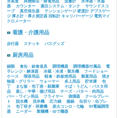
水装置
異物除去・除電用品
流量計
水準器・水盛
器
カウンター
薬注システム・タンク
サウンドスコ
ープ
真空発生器
テンションゲージ
硬度計
デプスゲー
ジ
厚さ計・厚さ測定器
回転計
キャリパーゲージ
電気マイ
クロメーター
看護・介護用品
歩行器
ステッキ
バスグッズ
厨房用品
鍋類
食缶・給食道具
調理機器
調理機器付属品
電
子レンジ・解凍器
冷蔵・冷凍・製氷機
フードショー
ケース
喫茶用品
軽食・鉄板焼用品
製菓用品
焼き
物器・グリラー
ウォーマー
卓上用品
貯米庫
包
丁
まな板・包丁差・殺菌庫
そば・うどん・パスタ用
品
蒸し・中華・揚げ用品
チーズ・バター・肉用品
バー・ワイン用品
フライヤー
酒燗器
クールプレー
ト
脱水機
洗米機
圧力鍋
揚鍋
缶切り・缶プレ
ス
包丁研ぎ・研磨機
炭火コンロ・七輪
IH電磁調理
器
ニーダー
製麺機・ゆで麺器