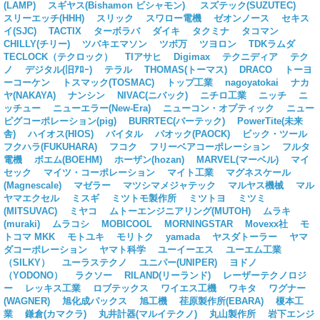
(LAMP)
スギヤス(Bishamon ビシャモン)
スズテック(SUZUTEC)
スリーエッチ(HHH)
スリック
スワロー電機
ゼオンノース
セキス
イ(SJC)
TACTIX
ターボラバ
ダイキ
タクミナ
タコマン
CHILLY(チリー)
ツバキエマソン
ツボ万
ツヨロン
TDKラムダ
TECLOCK（テクロック）
TIアサヒ
Digimax
テクニディア
テク
ノ
デジタル(旧ｱﾛｰ)
テラル
THOMAS(トーマス)
DRACO
トーヨ
ーコーケン
トスマック(TOSMAC)
トップ工業
nagoyatokai
ナカ
ヤ(NAKAYA)
ナンシン
NIVAC(ニバック)
ニチロ工業
ニッチ
ニ
ッチュー
ニューエラー(New-Era)
ニューコン・オプティック
ニュー
ピグコーポレーション(pig)
BURRTEC(バーテック)
PowerTite(未来
舎)
ハイオス(HIOS)
バイタル
パオック(PAOCK)
ビック・ツール
フクハラ(FUKUHARA)
フコク
フリーベアコーポレーション
フルタ
電機
ボエム(BOEHM)
ホーザン(hozan)
MARVEL(マーベル)
マイ
セック
マイツ・コーポレーション
マイト工業
マグネスケール
(Magnescale)
マゼラー
マツシマメジャテック
マルヤス機械
マル
ヤマエクセル
ミスギ
ミツトモ製作所
ミツトヨ
ミツミ
(MITSUVAC)
ミヤコ
ムトーエンジニアリング(MUTOH)
ムラキ
(muraki)
ムラコシ
MOBICOOL
MORNINGSTAR
Movexx社
モ
トコマ MKK
モトユキ
モリトク
yamada
ヤスダトーラー
ヤマ
ダコーポレーション
ヤマト科学
ユーイーエス
ユーエム工業
（SILKY）
ユーラステクノ
ユニパー(UNIPER)
ヨドノ
（YODONO）
ラクソー
RILAND(リーランド)
レーザーテクノロジ
ー
レッキス工業
ロブテックス
ワイエス工機
ワキタ
ワグナー
(WAGNER)
旭化成パックス
旭工機
荏原製作所(EBARA)
榎本工
業
鎌倉(カマクラ)
丸井計器(マルイテクノ)
丸山製作所
岩下エンジ