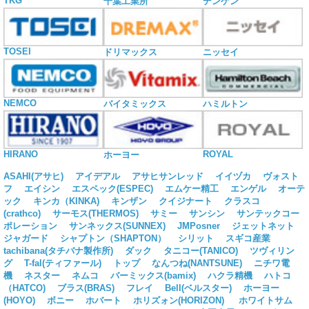
TKG
千葉工業所
デンゲン
TOSEI
ドリマックス
ニッセイ
NEMCO
バイタミックス
ハミルトン
HIRANO
ROYAL
ホーヨー
ASAHI(アサヒ)
アイデアル
アサヒサンレッド
イイヅカ
ヴォスト
フ
エイシン
エスペック(ESPEC)
エムケー精工
エンゲル
オーテ
ック
キンカ（KINKA)
キンザン
クイジナート
クラスコ
(crathco)
サーモス(THERMOS)
サミー
サンシン
サンテックコー
ポレーション
サンネックス(SUNNEX)
JMPosner
ジェットネット
ジャガード
シャプトン（SHAPTON）
シリット
スギコ産業
tachibana(タチバナ製作所)
ダック
タニコー(TANICO)
ツヴィリン
グ
T-fal(ティファール)
トップ
なんつね(NANTSUNE)
ニチワ電
機
ネスター
ネムコ
バーミックス(bamix)
ハクラ精機
ハトコ
（HATCO)
ブラス(BRAS)
フレイ
Bell(ベルスター)
ホーヨー
(HOYO)
ボニー
ホバート
ホリズォン(HORIZON)
ホワイトサム