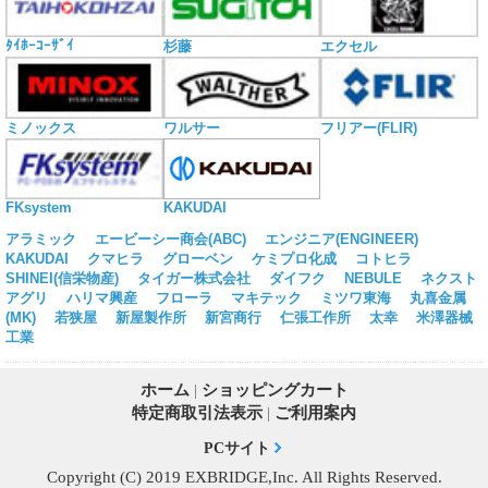
ﾀｲﾎｰｺｰｻﾞｲ
杉藤
エクセル
ミノックス
ワルサー
フリアー(FLIR)
KAKUDAI
FKsystem
アラミック
エービーシー商会(ABC)
エンジニア(ENGINEER)
KAKUDAI
クマヒラ
グローベン
ケミプロ化成
コトヒラ
SHINEI(信栄物産)
タイガー株式会社
ダイフク
NEBULE
ネクスト
アグリ
ハリマ興産
フローラ
マキテック
ミツワ東海
丸喜金属
(MK)
若狭屋
新屋製作所
新宮商行
仁張工作所
太幸
米澤器械
工業
ホーム
|
ショッピングカート
特定商取引法表示
|
ご利用案内
PCサイト
Copyright (C) 2019 EXBRIDGE,Inc. All Rights Reserved.