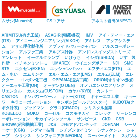
ムサシ(Musashi)
GSユアサ
アネスト岩田(ANEST)
ARIMITSU(有光工業)
ASAGIRI(朝霧機器)
IMV
アイ・ティー・エス
(ITS)
アイコーエンジニアリング(AIKOH)
アキレス
アクアシステ
ム
アサヒ理化製作所
アプライドパワージャパン
アルスコーポレー
ション
アルファ工業
アルプス計器
アンドレスインダストリーズ
アンレット
イーグルクランプ
いけうち
イシダ(ISHIDA)
いすゞ製
作所
イチネンミツトモ
UMAREX
ウイニングボアー
NJI
SMC
STS
エクセン(EXEN)
エッシェンバッハ
エフティエス(FTS)
エ
ム・あい
エムリンク
エル・エム・エス(LMS)
エルム(ELM)
エレ
クター
エレポン化工機
OPPAMA(追浜工業)
ORION(オリオン機械)
オーエッチ工業(OH)
オーデン(O-DEN)
オメガエンジニアリング
オ
リエンタル
カスタム(CUSTOM)
カヤバ(KYB)
カントー
CASTON
キソパワーツール
キトー(KITO)
ギヤーエス工業
キョー
ワ
キラコーポレーション
キンボシ(ゴールデンスター)
KUBOTA(ク
ボタ計装)
グッドマン
グラコ(GRACO)
クリスタル産業
KOBELCO
GOKO
コーセル
コスモキカイ
コレック
ザーレンコ
ーポレーション
サカイマシンツール
サンピース
CKD
CSB
SHOWA(昭和機械工業)
J&S
JFEアドバンテック
JOHNAN
シージ
ーケー(CGK)
シグマー技研
シチズンセイミツ
シナノケンシ
シャ
ープ
シリウス
シンフォニア(SINFONIA)
スーパーメイト
スガツネ