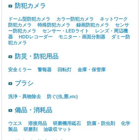
防犯カメラ
ドーム型防犯カメラ
カラー防犯カメラ
ネットワーク
防犯カメラ
特殊防犯カメラ
録画防犯カメラ
センサ
ー防犯カメラ
センサー・LEDライト
レンズ・周辺機
器
HDDレコーダー
モニター・画面分割器
ダミー防
犯カメラ
防災・防犯用品
安全ミラー
警報器
回転灯
金庫・保管庫
ブラシ
洗浄・異物除去
防ぐ(虫,塵,etc)
備品・消耗品
ウエス
溶接用品
研磨機用砥石
防腐・防虫剤
化学
製品
研磨剤
油吸収マット