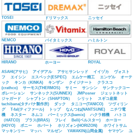
TOSEI
ドリマックス
ニッセイ
NEMCO
バイタミックス
ハミルトン
HIRANO
ROYAL
ホーヨー
ASAHI(アサヒ)
アイデアル
アサヒサンレッド
イイヅカ
ヴォスト
フ
エイシン
エスペック(ESPEC)
エムケー精工
エンゲル
オーテ
ック
キンカ（KINKA)
キンザン
クイジナート
クラスコ
(crathco)
サーモス(THERMOS)
サミー
サンシン
サンテックコー
ポレーション
サンネックス(SUNNEX)
JMPosner
ジェットネット
ジャガード
シャプトン（SHAPTON）
シリット
スギコ産業
tachibana(タチバナ製作所)
ダック
タニコー(TANICO)
ツヴィリン
グ
T-fal(ティファール)
トップ
なんつね(NANTSUNE)
ニチワ電
機
ネスター
ネムコ
バーミックス(bamix)
ハクラ精機
ハトコ
（HATCO)
ブラス(BRAS)
フレイ
Bell(ベルスター)
ホーヨー
(HOYO)
ボニー
ホバート
ホリズォン(HORIZON)
ホワイトサム
マッキンリー
マッハ
マルゼン
YAMAKIN(山岡金属)
ヤマゲン
ユ