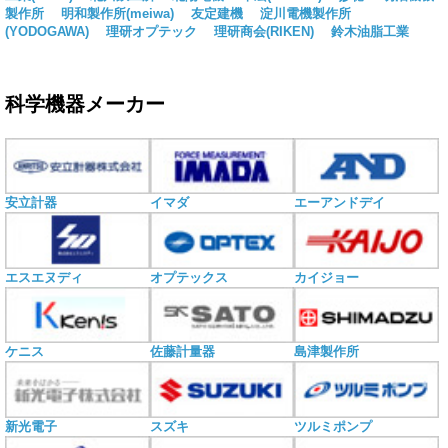
製作所
明和製作所(meiwa)
友定建機
淀川電機製作所
(YODOGAWA)
理研オプテック
理研商会(RIKEN)
鈴木油脂工業
科学機器メーカー
安立計器
イマダ
エーアンドデイ
エスエヌディ
オプテックス
カイジョー
ケニス
佐藤計量器
島津製作所
新光電子
スズキ
ツルミポンプ