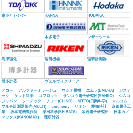
HANNA
HODAKA
東亜ﾃﾞｨｰｹｰｹｰ
本多電子
マザーツール
島津理化
理研機器
理研計測器
博多計器
ヴェルヴォクリーア
アコー
アルファーミラージュ
ウシオ電機
エムラ(EMURA)
ガステ
ック
ケット科学
コフロック
サンコウ電子研究所(SANKO)
シムコ
ジャパン
ソーテック
チノー(CHINO)
NITTO(日陶科学)
マルコム
マルチ計測器販売(MULTI)
unichemy
リオン
愛知時計
京都電子工
業
坂本電機製作所
柴田科学(SHIBATA)
帝通電子研究所
日本カノ
マックス(KANOMAX)
理研計器