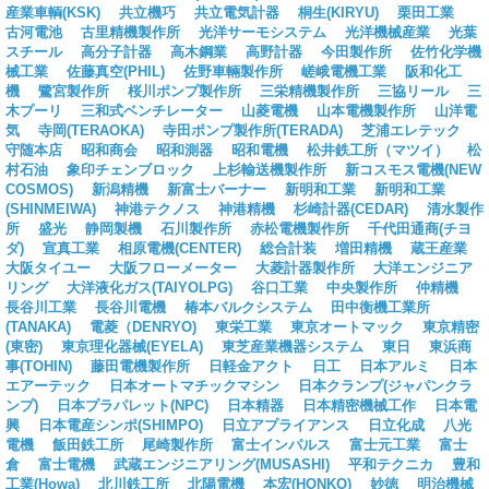
産業車輌(KSK)
共立機巧
共立電気計器
桐生(KIRYU)
栗田工業
古河電池
古里精機製作所
光洋サーモシステム
光洋機械産業
光葉
スチール
高分子計器
高木鋼業
高野計器
今田製作所
佐竹化学機
械工業
佐藤真空(PHIL)
佐野車輛製作所
嵯峨電機工業
阪和化工
機
鷺宮製作所
桜川ポンプ製作所
三栄精機製作所
三協リール
三
木プーリ
三和式ベンチレーター
山菱電機
山本電機製作所
山洋電
気
寺岡(TERAOKA)
寺田ポンプ製作所(TERADA)
芝浦エレテック
守随本店
昭和商会
昭和測器
昭和電機
松井鉄工所（マツイ）
松
村石油
象印チェンブロック
上杉輸送機製作所
新コスモス電機(NEW
COSMOS)
新潟精機
新富士バーナー
新明和工業
新明和工業
(SHINMEIWA)
神港テクノス
神港精機
杉崎計器(CEDAR)
清水製作
所
盛光
静岡製機
石川製作所
赤松電機製作所
千代田通商(チヨ
ダ)
宣真工業
相原電機(CENTER)
総合計装
増田精機
蔵王産業
大阪タイユー
大阪フローメーター
大菱計器製作所
大洋エンジニア
リング
大洋液化ガス(TAIYOLPG)
谷口工業
中央製作所
仲精機
長谷川工業
長谷川電機
椿本バルクシステム
田中衡機工業所
(TANAKA)
電菱（DENRYO)
東栄工業
東京オートマック
東京精密
(東密)
東京理化器械(EYELA)
東芝産業機器システム
東日
東浜商
事(TOHIN)
藤田電機製作所
日軽金アクト
日工
日本アルミ
日本
エアーテック
日本オートマチックマシン
日本クランプ(ジャパンクラ
ンプ)
日本プラパレット(NPC)
日本精器
日本精密機械工作
日本電
興
日本電産シンポ(SHIMPO)
日立アプライアンス
日立化成
八光
電機
飯田鉄工所
尾崎製作所
富士インパルス
富士元工業
富士
倉
富士電機
武蔵エンジニアリング(MUSASHI)
平和テクニカ
豊和
工業(Howa)
北川鉄工所
北陽電機
本宏(HONKO)
妙徳
明治機械