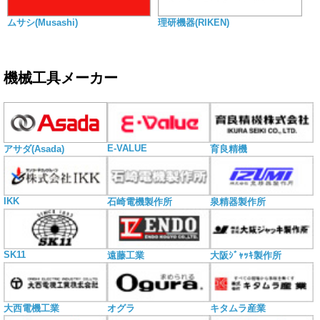
ムサシ(Musashi)
理研機器(RIKEN)
機械工具メーカー
E-VALUE
アサダ(Asada)
育良精機
IKK
石崎電機製作所
泉精器製作所
SK11
遠藤工業
大阪ｼﾞｬｯｷ製作所
大西電機工業
オグラ
キタムラ産業