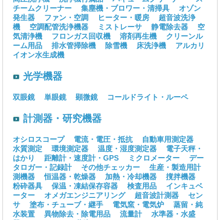
チームクリーナー
集塵機・ブロワー・清掃具
オゾン
発生器
ファン・空調
ヒーター・暖房
超音波洗浄
機
空調配管洗浄機器
ミストレーサ
静電除去器
空
気清浄機
フロンガス回収機
溶剤再生機
クリーンル
ーム用品
排水管掃除機
除雪機
床洗浄機
アルカリ
イオン水生成機
光学機器
双眼鏡
単眼鏡
顕微鏡
コールドライト・ルーペ
計測器・研究機器
オシロスコープ
電流・電圧・抵抗
自動車用測定器
水質測定
環境測定器
温度・湿度測定器
電子天秤・
はかり
距離計・速度計・GPS
ミクロメーター
デー
タロガー・記録計
その他チェッカー
生産・製造用計
測機器
恒温器・乾燥器
加熱・冷却機器
撹拌機器
粉砕器具
保温・凍結保存容器
検査用品
インキュベ
ーター
オメガエンジニアリング
超音波計測器
セン
サ
塗布・チューブ・継手
電気窯・電気炉
蒸留・純
水装置
異物除去・除電用品
流量計
水準器・水盛