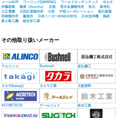
メールMJP
ワーリング(WARING)
ワールドキッチンテック
ヰセキ
伊藤産業
建厨（Kenchu)
五進
荒木金属製作所
秋元
新考社
大正電機
大田計器製作所
大和
中部コーポレーション
朝日産業
田崎製作所
藤寅作
日本ニーダー(KNEADER)
日本洗浄機
熱研
富士島工機
睦化学工業
その他取り扱いメーカー
Bushnell
アルインコ
昌弘機工
タカギ(takagi)
タカラ工業
大阪塗料
ACCRETECH
アールジェイ
鈴木工業