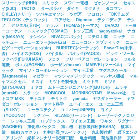
スリーエッチ(HHH)
スリック
スワロー電機
ゼオンノース
セキス
イ(SJC)
TACTIX
ターボラバ
ダイキ
タクミナ
タコマン
CHILLY(チリー)
ツバキエマソン
ツボ万
ツヨロン
TDKラムダ
TECLOCK（テクロック）
TIアサヒ
Digimax
テクニディア
テク
ノ
デジタル(旧ｱﾛｰ)
テラル
THOMAS(トーマス)
DRACO
トーヨ
ーコーケン
トスマック(TOSMAC)
トップ工業
nagoyatokai
ナカ
ヤ(NAKAYA)
ナンシン
NIVAC(ニバック)
ニチロ工業
ニッチ
ニ
ッチュー
ニューエラー(New-Era)
ニューコン・オプティック
ニュー
ピグコーポレーション(pig)
BURRTEC(バーテック)
PowerTite(未来
舎)
ハイオス(HIOS)
バイタル
パオック(PAOCK)
ビック・ツール
フクハラ(FUKUHARA)
フコク
フリーベアコーポレーション
フルタ
電機
ボエム(BOEHM)
ホーザン(hozan)
MARVEL(マーベル)
マイ
セック
マイツ・コーポレーション
マイト工業
マグネスケール
(Magnescale)
マゼラー
マツシマメジャテック
マルヤス機械
マル
ヤマエクセル
ミスギ
ミツトモ製作所
ミツトヨ
ミツミ
(MITSUVAC)
ミヤコ
ムトーエンジニアリング(MUTOH)
ムラキ
(muraki)
ムラコシ
MOBICOOL
MORNINGSTAR
Movexx社
モ
トコマ MKK
モトユキ
モリトク
yamada
ヤスダトーラー
ヤマ
ダコーポレーション
ヤマト科学
ユーイーエス
ユーエム工業
（SILKY）
ユーラステクノ
ユニパー(UNIPER)
ヨドノ
（YODONO）
ラクソー
RILAND(リーランド)
レーザーテクノロジ
ー
レッキス工業
ロブテックス
ワイエス工機
ワキタ
ワグナー
(WAGNER)
旭化成パックス
旭工機
荏原製作所(EBARA)
榎本工
業
鎌倉(カマクラ)
丸井計器(マルイテクノ)
丸山製作所
岩下エンジ
ニアリング
紀和マシナリー(紀和工販)
亀倉精機
菊池製作所
京町