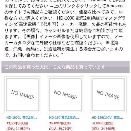
を探してみてください →上のリンクをクリックしてAmazon
のサイトでも商品をご確認ください。価格を比べてみて、お
得な方でご購入ください。HD-1000 電気2重絶縁ディスクグラ
インダ 高速電機 "【代引可】メーカー廃盤、欠品の可能性もあ
ります。その場合、キャンセルまたは納期をご相談させて頂
きます。【画像】イメージ画像を使用していますので、メー
カーカタログなで外観や仕様などご確認ください。※北海
道、沖縄、離島は、別途送料が発生する場合がございますの
で、お問い合わせください。"
この商品を買った人は、こんな商品も買っています
HD-1000L 電気2重絶縁ディスクグラインダ ＨＤ-１０００L 富士製砥 高速電機
HD-150 電気2重絶縁ディスクグラインダ 富士製砥 高速電機
HD-180(100V) 電気2重絶縁ディスクグラインダ 富士製砥 高速電機
13,500円
(税別)
36,100円
(税別)
31,600円
(税別)
(税込
:
14,850円)
(税込
:
39,710円)
(税込
:
34,760円)