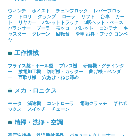
ウィンチ
ホイスト
チェンブロック
レバーブロッ
ク
トロリ
クランプ
ローラ
リフト
台車
カー
ト
リヤカー
パレットトラック
3脚ヘッド・ベース
バランサー
プーラ
モッコ
パレット
コンテナ
キ
ャスター
クレーン
回転台
滑車
吊具・フック
コンベ
ヤ
工作機械
フライス盤・ボール盤
プレス機
研磨機・グラインダ
ー
放電加工機
切断機・カッター
曲げ機・ベンダ
ー
面取り機
穴あけ・ねじ締め
メカトロニクス
モータ
減速機
コントローラ
電磁クラッチ
ギヤボ
ックス
スイッチ
チェーン
清掃・洗浄・空調
高圧洗浄機
洗浄機付属品
バキュームクリーナー
ス