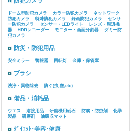
防犯カメラ
ドーム型防犯カメラ
カラー防犯カメラ
ネットワーク
防犯カメラ
特殊防犯カメラ
録画防犯カメラ
センサ
ー防犯カメラ
センサー・LEDライト
レンズ・周辺機
器
HDDレコーダー
モニター・画面分割器
ダミー防
犯カメラ
防災・防犯用品
安全ミラー
警報器
回転灯
金庫・保管庫
ブラシ
洗浄・異物除去
防ぐ(虫,塵,etc)
備品・消耗品
ウエス
溶接用品
研磨機用砥石
防腐・防虫剤
化学
製品
研磨剤
油吸収マット
ﾀﾞｲｴｯﾄ･美容･健康