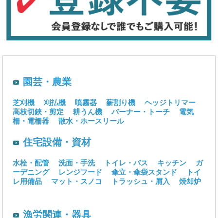
園芸・農業
芝刈機
刈払機
噴霧器
薪割り機
ヘッジトリマー
高枝切鋏・剪定
耕うん機
バーナー・トーチ
電気
柵・電柵器
散水・ホースリール
住宅設備・資材
水栓・配管
洗面・手洗
トイレ・バス
キッチン
ガ
ーデニング
レンジフード
傘立・傘袋スタンド
トイ
レ用備品
マット・スノコ
トラッシュ・屑入
焼却炉
漁労関連・器具