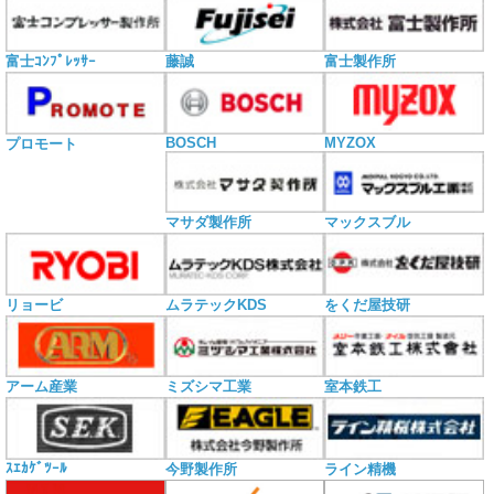
富士ｺﾝﾌﾟﾚｯｻｰ
藤誠
富士製作所
BOSCH
MYZOX
プロモート
マサダ製作所
マックスブル
リョービ
ムラテックKDS
をくだ屋技研
アーム産業
ミズシマ工業
室本鉄工
ｽｴｶｹﾞﾂｰﾙ
今野製作所
ライン精機