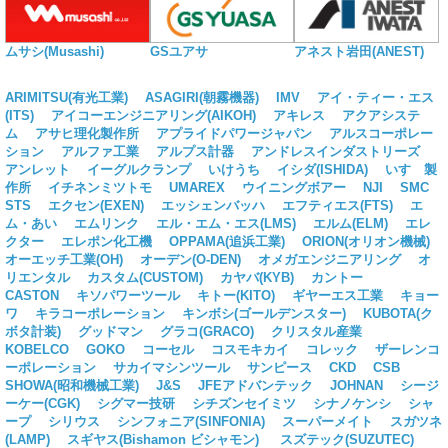
ムサシ(Musashi)
GSユアサ
アネスト岩田(ANEST)
ARIMITSU(有光工業)
ASAGIRI(朝霧機器)
IMV
アイ・ティー・エス
(ITS)
アイコーエンジニアリング(AIKOH)
アキレス
アクアシステ
ム
アサヒ理化製作所
アプライドパワージャパン
アルスコーポレー
ション
アルファ工業
アルプス計器
アンドレスインダストリーズ
アンレット
イーグルクランプ
いけうち
イシダ(ISHIDA)
いすゞ製
作所
イチネンミツトモ
UMAREX
ウイニングボアー
NJI
SMC
STS
エクセン(EXEN)
エッシェンバッハ
エフティエス(FTS)
エ
ム・あい
エムリンク
エル・エム・エス(LMS)
エルム(ELM)
エレ
クター
エレポン化工機
OPPAMA(追浜工業)
ORION(オリオン機械)
オーエッチ工業(OH)
オーデン(O-DEN)
オメガエンジニアリング
オ
リエンタル
カスタム(CUSTOM)
カヤバ(KYB)
カントー
CASTON
キソパワーツール
キトー(KITO)
ギヤーエス工業
キョー
ワ
キラコーポレーション
キンボシ(ゴールデンスター)
KUBOTA(ク
ボタ計装)
グッドマン
グラコ(GRACO)
クリスタル産業
KOBELCO
GOKO
コーセル
コスモキカイ
コレック
ザーレンコ
ーポレーション
サカイマシンツール
サンピース
CKD
CSB
SHOWA(昭和機械工業)
J&S
JFEアドバンテック
JOHNAN
シージ
ーケー(CGK)
シグマー技研
シチズンセイミツ
シナノケンシ
シャ
ープ
シリウス
シンフォニア(SINFONIA)
スーパーメイト
スガツネ
(LAMP)
スギヤス(Bishamon ビシャモン)
スズテック(SUZUTEC)