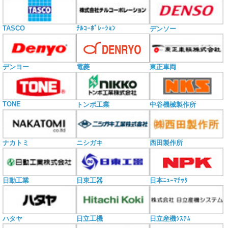
TASCO
ﾁﾙｺｰﾎﾟﾚｰｼｮﾝ
デンソー
電菱
デンヨー
東正車両
TONE
トンボ工業
中谷機械製作所
ナカトミ
ニシガキ
西田製作所
日動工業
日東工器
日本ﾆｭｰﾏﾁｯｸ
ハタヤ
日立工機
日立産機ｼｽﾃﾑ