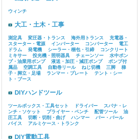
ウィンチ
大工・土木・工事
測定具
変圧器・トランス
海外用トランス
充電器・
スターター・電源
インバーター
コンバーター
電工
ドラム
発電機
シーラー・梱包・引締
コンクリート
ミキサー
投光機・照明器具
チェーンソー
水中ポン
プ・油業用ポンプ
液送・加圧・減圧ポンプ
ポンプ付
属品
空調工具
自動巻リール
ねじ切機
三脚
梯
子・脚立・足場
ランマー・プレート
テント・シー
ト・ブース
DIYハンドツール
ツールボックス・工具セット
ドライバー
スパナ・レ
ンチ・ソケット
プライヤー・ペンチ
配管ツール
油
圧工具
切断・切削・曲げ
ハンマー
バー・バール
バイス
アルミケース・トランク
DIY電動工具