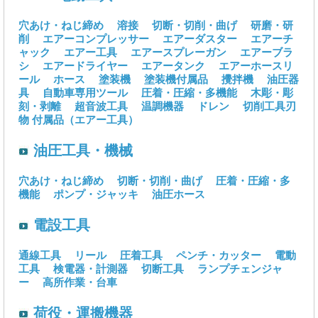
穴あけ・ねじ締め
溶接
切断・切削・曲げ
研磨・研
削
エアーコンプレッサー
エアーダスター
エアーチ
ャック
エアー工具
エアースプレーガン
エアーブラ
シ
エアードライヤー
エアータンク
エアーホースリ
ール
ホース
塗装機
塗装機付属品
攪拌機
油圧器
具
自動車専用ツール
圧着・圧縮・多機能
木彫・彫
刻・剥離
超音波工具
温調機器
ドレン
切削工具刃
物
付属品（エアー工具）
油圧工具・機械
穴あけ・ねじ締め
切断・切削・曲げ
圧着・圧縮・多
機能
ポンプ・ジャッキ
油圧ホース
電設工具
通線工具
リール
圧着工具
ペンチ・カッター
電動
工具
検電器・計測器
切断工具
ランプチェンジャ
ー
高所作業・台車
荷役・運搬機器