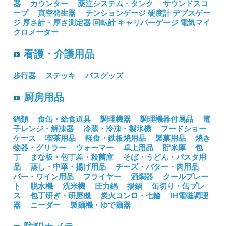
器
カウンター
薬注システム・タンク
サウンドスコ
ープ
真空発生器
テンションゲージ
硬度計
デプスゲー
ジ
厚さ計・厚さ測定器
回転計
キャリパーゲージ
電気マイ
クロメーター
看護・介護用品
歩行器
ステッキ
バスグッズ
厨房用品
鍋類
食缶・給食道具
調理機器
調理機器付属品
電
子レンジ・解凍器
冷蔵・冷凍・製氷機
フードショー
ケース
喫茶用品
軽食・鉄板焼用品
製菓用品
焼き
物器・グリラー
ウォーマー
卓上用品
貯米庫
包
丁
まな板・包丁差・殺菌庫
そば・うどん・パスタ用
品
蒸し・中華・揚げ用品
チーズ・バター・肉用品
バー・ワイン用品
フライヤー
酒燗器
クールプレー
ト
脱水機
洗米機
圧力鍋
揚鍋
缶切り・缶プレ
ス
包丁研ぎ・研磨機
炭火コンロ・七輪
IH電磁調理
器
ニーダー
製麺機・ゆで麺器