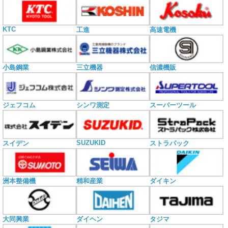
KTC
工進
高速電機
小島鋼業
三立機器
信濃機販
ジェフコム
シンワ測定
スーパーツール
SUZUKID
スイデン
ストラパック
洲本整備機
精和産業
ダイキン
大同興業
ダイヘン
タジマ