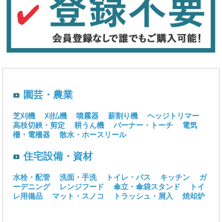
園芸・農業
芝刈機
刈払機
噴霧器
薪割り機
ヘッジトリマー
高枝切鋏・剪定
耕うん機
バーナー・トーチ
電気
柵・電柵器
散水・ホースリール
住宅設備・資材
水栓・配管
洗面・手洗
トイレ・バス
キッチン
ガ
ーデニング
レンジフード
傘立・傘袋スタンド
トイ
レ用備品
マット・スノコ
トラッシュ・屑入
焼却炉