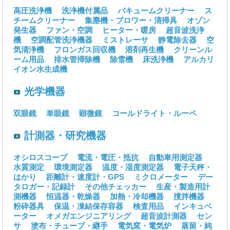
高圧洗浄機
洗浄機付属品
バキュームクリーナー
ス
チームクリーナー
集塵機・ブロワー・清掃具
オゾン
発生器
ファン・空調
ヒーター・暖房
超音波洗浄
機
空調配管洗浄機器
ミストレーサ
静電除去器
空
気清浄機
フロンガス回収機
溶剤再生機
クリーンル
ーム用品
排水管掃除機
除雪機
床洗浄機
アルカリ
イオン水生成機
光学機器
双眼鏡
単眼鏡
顕微鏡
コールドライト・ルーペ
計測器・研究機器
オシロスコープ
電流・電圧・抵抗
自動車用測定器
水質測定
環境測定器
温度・湿度測定器
電子天秤・
はかり
距離計・速度計・GPS
ミクロメーター
デー
タロガー・記録計
その他チェッカー
生産・製造用計
測機器
恒温器・乾燥器
加熱・冷却機器
撹拌機器
粉砕器具
保温・凍結保存容器
検査用品
インキュベ
ーター
オメガエンジニアリング
超音波計測器
セン
サ
塗布・チューブ・継手
電気窯・電気炉
蒸留・純