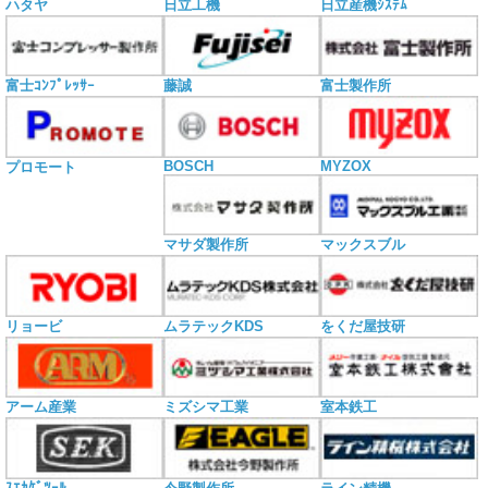
ハタヤ
日立工機
日立産機ｼｽﾃﾑ
富士ｺﾝﾌﾟﾚｯｻｰ
藤誠
富士製作所
BOSCH
MYZOX
プロモート
マサダ製作所
マックスブル
リョービ
ムラテックKDS
をくだ屋技研
アーム産業
ミズシマ工業
室本鉄工
ｽｴｶｹﾞﾂｰﾙ