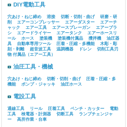
DIY電動工具
穴あけ・ねじ締め
溶接
切断・切削・曲げ
研磨・研
削
エアーコンプレッサー
エアーダスター
エアーチ
ャック
エアー工具
エアースプレーガン
エアーブラ
シ
エアードライヤー
エアータンク
エアーホースリ
ール
ホース
塗装機
塗装機付属品
攪拌機
油圧器
具
自動車専用ツール
圧着・圧縮・多機能
木彫・彫
刻・剥離
超音波工具
温調機器
ドレン
切削工具刃
物
付属品（エアー工具）
油圧工具・機械
穴あけ・ねじ締め
切断・切削・曲げ
圧着・圧縮・多
機能
ポンプ・ジャッキ
油圧ホース
電設工具
通線工具
リール
圧着工具
ペンチ・カッター
電動
工具
検電器・計測器
切断工具
ランプチェンジャ
ー
高所作業・台車