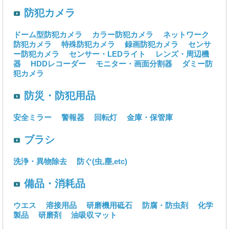
防犯カメラ
ドーム型防犯カメラ
カラー防犯カメラ
ネットワーク
防犯カメラ
特殊防犯カメラ
録画防犯カメラ
センサ
ー防犯カメラ
センサー・LEDライト
レンズ・周辺機
器
HDDレコーダー
モニター・画面分割器
ダミー防
犯カメラ
防災・防犯用品
安全ミラー
警報器
回転灯
金庫・保管庫
ブラシ
洗浄・異物除去
防ぐ(虫,塵,etc)
備品・消耗品
ウエス
溶接用品
研磨機用砥石
防腐・防虫剤
化学
製品
研磨剤
油吸収マット