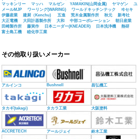
マッキンリー
マッハ
マルゼン
YAMAKIN(山岡金属)
ヤマゲン
ユ
メールMJP
ワーリング(WARING)
ワールドキッチンテック
ヰセキ
伊藤産業
建厨（Kenchu)
五進
荒木金属製作所
秋元
新考社
大正電機
大田計器製作所
大和
中部コーポレーション
朝日産業
田崎製作所
藤寅作
日本ニーダー(KNEADER)
日本洗浄機
熱研
富士島工機
睦化学工業
その他取り扱いメーカー
Bushnell
アルインコ
昌弘機工
タカギ(takagi)
タカラ工業
大阪塗料
ACCRETECH
アールジェイ
鈴木工業