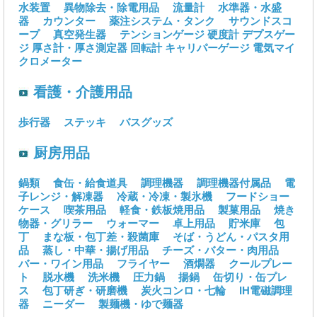
水装置
異物除去・除電用品
流量計
水準器・水盛
器
カウンター
薬注システム・タンク
サウンドスコ
ープ
真空発生器
テンションゲージ
硬度計
デプスゲー
ジ
厚さ計・厚さ測定器
回転計
キャリパーゲージ
電気マイ
クロメーター
看護・介護用品
歩行器
ステッキ
バスグッズ
厨房用品
鍋類
食缶・給食道具
調理機器
調理機器付属品
電
子レンジ・解凍器
冷蔵・冷凍・製氷機
フードショー
ケース
喫茶用品
軽食・鉄板焼用品
製菓用品
焼き
物器・グリラー
ウォーマー
卓上用品
貯米庫
包
丁
まな板・包丁差・殺菌庫
そば・うどん・パスタ用
品
蒸し・中華・揚げ用品
チーズ・バター・肉用品
バー・ワイン用品
フライヤー
酒燗器
クールプレー
ト
脱水機
洗米機
圧力鍋
揚鍋
缶切り・缶プレ
ス
包丁研ぎ・研磨機
炭火コンロ・七輪
IH電磁調理
器
ニーダー
製麺機・ゆで麺器