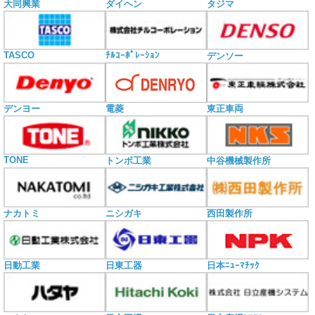
大同興業
ダイヘン
タジマ
TASCO
ﾁﾙｺｰﾎﾟﾚｰｼｮﾝ
デンソー
電菱
デンヨー
東正車両
TONE
トンボ工業
中谷機械製作所
ナカトミ
ニシガキ
西田製作所
日動工業
日東工器
日本ﾆｭｰﾏﾁｯｸ