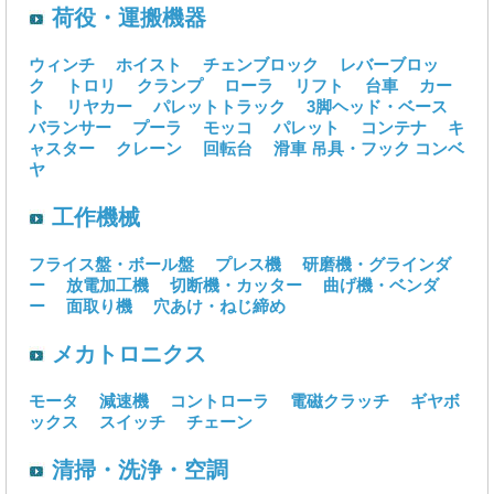
荷役・運搬機器
ウィンチ
ホイスト
チェンブロック
レバーブロッ
ク
トロリ
クランプ
ローラ
リフト
台車
カー
ト
リヤカー
パレットトラック
3脚ヘッド・ベース
バランサー
プーラ
モッコ
パレット
コンテナ
キ
ャスター
クレーン
回転台
滑車
吊具・フック
コンベ
ヤ
工作機械
フライス盤・ボール盤
プレス機
研磨機・グラインダ
ー
放電加工機
切断機・カッター
曲げ機・ベンダ
ー
面取り機
穴あけ・ねじ締め
メカトロニクス
モータ
減速機
コントローラ
電磁クラッチ
ギヤボ
ックス
スイッチ
チェーン
清掃・洗浄・空調