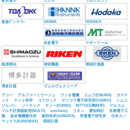
新光電子
スズキ
ツルミポンプ
HANNA
HODAKA
東亜ﾃﾞｨｰｹｰｹｰ
本多電子
マザーツール
島津理化
理研機器
理研計測器
博多計器
ヴェルヴォクリーア
アコー
アルファーミラージュ
ウシオ電機
エムラ(EMURA)
ガステ
ック
ケット科学
コフロック
サンコウ電子研究所(SANKO)
シムコ
ジャパン
ソーテック
チノー(CHINO)
NITTO(日陶科学)
マルコム
マルチ計測器販売(MULTI)
unichemy
リオン
愛知時計
京都電子工
業
坂本電機製作所
柴田科学(SHIBATA)
帝通電子研究所
日本カノ
マックス(KANOMAX)
理研計器