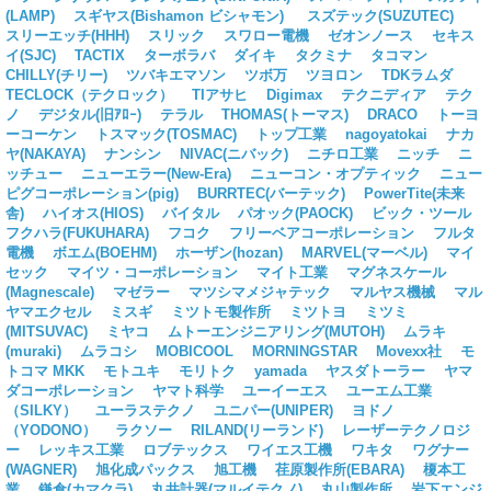
(LAMP)
スギヤス(Bishamon ビシャモン)
スズテック(SUZUTEC)
スリーエッチ(HHH)
スリック
スワロー電機
ゼオンノース
セキス
イ(SJC)
TACTIX
ターボラバ
ダイキ
タクミナ
タコマン
CHILLY(チリー)
ツバキエマソン
ツボ万
ツヨロン
TDKラムダ
TECLOCK（テクロック）
TIアサヒ
Digimax
テクニディア
テク
ノ
デジタル(旧ｱﾛｰ)
テラル
THOMAS(トーマス)
DRACO
トーヨ
ーコーケン
トスマック(TOSMAC)
トップ工業
nagoyatokai
ナカ
ヤ(NAKAYA)
ナンシン
NIVAC(ニバック)
ニチロ工業
ニッチ
ニ
ッチュー
ニューエラー(New-Era)
ニューコン・オプティック
ニュー
ピグコーポレーション(pig)
BURRTEC(バーテック)
PowerTite(未来
舎)
ハイオス(HIOS)
バイタル
パオック(PAOCK)
ビック・ツール
フクハラ(FUKUHARA)
フコク
フリーベアコーポレーション
フルタ
電機
ボエム(BOEHM)
ホーザン(hozan)
MARVEL(マーベル)
マイ
セック
マイツ・コーポレーション
マイト工業
マグネスケール
(Magnescale)
マゼラー
マツシマメジャテック
マルヤス機械
マル
ヤマエクセル
ミスギ
ミツトモ製作所
ミツトヨ
ミツミ
(MITSUVAC)
ミヤコ
ムトーエンジニアリング(MUTOH)
ムラキ
(muraki)
ムラコシ
MOBICOOL
MORNINGSTAR
Movexx社
モ
トコマ MKK
モトユキ
モリトク
yamada
ヤスダトーラー
ヤマ
ダコーポレーション
ヤマト科学
ユーイーエス
ユーエム工業
（SILKY）
ユーラステクノ
ユニパー(UNIPER)
ヨドノ
（YODONO）
ラクソー
RILAND(リーランド)
レーザーテクノロジ
ー
レッキス工業
ロブテックス
ワイエス工機
ワキタ
ワグナー
(WAGNER)
旭化成パックス
旭工機
荏原製作所(EBARA)
榎本工
業
鎌倉(カマクラ)
丸井計器(マルイテクノ)
丸山製作所
岩下エンジ