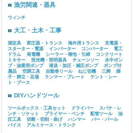
漁労関連・器具
ウィンチ
大工・土木・工事
測定具
変圧器・トランス
海外用トランス
充電器・
スターター・電源
インバーター
コンバーター
電工
ドラム
発電機
シーラー・梱包・引締
コンクリート
ミキサー
投光機・照明器具
チェーンソー
水中ポン
プ・油業用ポンプ
液送・加圧・減圧ポンプ
ポンプ付
属品
空調工具
自動巻リール
ねじ切機
三脚
梯
子・脚立・足場
ランマー・プレート
テント・シー
ト・ブース
DIYハンドツール
ツールボックス・工具セット
ドライバー
スパナ・レ
ンチ・ソケット
プライヤー・ペンチ
配管ツール
油
圧工具
切断・切削・曲げ
ハンマー
バー・バール
バイス
アルミケース・トランク