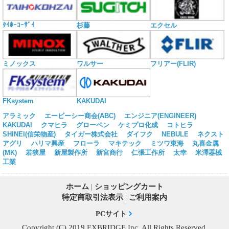
ﾀｲﾎｰｺｰｻﾞｲ
杉藤
エクセル
ミノックス
ワルサー
フリアー(FLIR)
KAKUDAI
FKsystem
アラミック
エービーシー商会(ABC)
エンジニア(ENGINEER)
KAKUDAI
クマヒラ
グローベン
ケミプロ化成
コトヒラ
SHINEI(信栄物産)
タイガー株式会社
ダイフク
NEBULE
ネクスト
アグリ
ハリマ興産
フローラ
マキテック
ミツワ東海
丸喜金属
(MK)
若狭屋
新屋製作所
新宮商行
仁張工作所
太幸
米澤器械
工業
ホーム
|
ショッピングカート
特定商取引法表示
|
ご利用案内
PCサイト
Copyright (C) 2019 EXBRIDGE,Inc. All Rights Reserved.