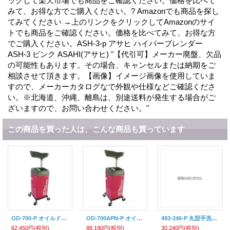
ックして楽天市場でも商品をご確認ください。価格を比べて
みて、お得な方でご購入ください。? Amazonでも商品を探し
てみてください →上のリンクをクリックしてAmazonのサイ
トでも商品をご確認ください。価格を比べてみて、お得な方
でご購入ください。ASH-3-p アサヒ ハイパーブレンダー
ASH-3 ピンク ASAHI(アサヒ) "【代引可】メーカー廃盤、欠品
の可能性もあります。その場合、キャンセルまたは納期をご
相談させて頂きます。【画像】イメージ画像を使用していま
すので、メーカーカタログなで外観や仕様などご確認くださ
い。※北海道、沖縄、離島は、別途送料が発生する場合がご
ざいますので、お問い合わせください。"
この商品を買った人は、こんな商品も買っています
OD-700-P オイルドレーン ピンク ヤマダ(yamada)
OD-700APN-P オイルドレーンエアポンプ付 ピンク ヤマダ(yamada)
493-246-P 丸型手洗器//ピンク KAKUDAI(カクダイ) 4972353123612
62,450円
(税別)
88,190円
(税別)
30,240円
(税別)