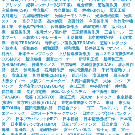
ニアリング
紀和マシナリー(紀和工販)
亀倉精機
菊池製作所
京町
産業車輌(KSK)
共立機巧
共立電気計器
桐生(KIRYU)
栗田工業
古河電池
古里精機製作所
光洋サーモシステム
光洋機械産業
光葉
スチール
高分子計器
高木鋼業
高野計器
今田製作所
佐竹化学機
械工業
佐藤真空(PHIL)
佐野車輛製作所
嵯峨電機工業
阪和化工
機
鷺宮製作所
桜川ポンプ製作所
三栄精機製作所
三協リール
三
木プーリ
三和式ベンチレーター
山菱電機
山本電機製作所
山洋電
気
寺岡(TERAOKA)
寺田ポンプ製作所(TERADA)
芝浦エレテック
守随本店
昭和商会
昭和測器
昭和電機
松井鉄工所（マツイ）
松
村石油
象印チェンブロック
上杉輸送機製作所
新コスモス電機(NEW
COSMOS)
新潟精機
新富士バーナー
新明和工業
新明和工業
(SHINMEIWA)
神港テクノス
神港精機
杉崎計器(CEDAR)
清水製作
所
盛光
静岡製機
石川製作所
赤松電機製作所
千代田通商(チヨ
ダ)
宣真工業
相原電機(CENTER)
総合計装
増田精機
蔵王産業
大阪タイユー
大阪フローメーター
大菱計器製作所
大洋エンジニア
リング
大洋液化ガス(TAIYOLPG)
谷口工業
中央製作所
仲精機
長谷川工業
長谷川電機
椿本バルクシステム
田中衡機工業所
(TANAKA)
電菱（DENRYO)
東栄工業
東京オートマック
東京精密
(東密)
東京理化器械(EYELA)
東芝産業機器システム
東日
東浜商
事(TOHIN)
藤田電機製作所
日軽金アクト
日工
日本アルミ
日本
エアーテック
日本オートマチックマシン
日本クランプ(ジャパンクラ
ンプ)
日本プラパレット(NPC)
日本精器
日本精密機械工作
日本電
興
日本電産シンポ(SHIMPO)
日立アプライアンス
日立化成
八光
電機
飯田鉄工所
尾崎製作所
富士インパルス
富士元工業
富士