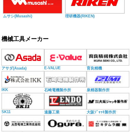
ムサシ(Musashi)
理研機器(RIKEN)
機械工具メーカー
E-VALUE
アサダ(Asada)
育良精機
IKK
石崎電機製作所
泉精器製作所
SK11
遠藤工業
大阪ｼﾞｬｯｷ製作所