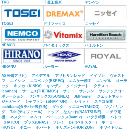
TKG
千葉工業所
デンゲン
TOSEI
ドリマックス
ニッセイ
NEMCO
バイタミックス
ハミルトン
HIRANO
ROYAL
ホーヨー
ASAHI(アサヒ)
アイデアル
アサヒサンレッド
イイヅカ
ヴォスト
フ
エイシン
エスペック(ESPEC)
エムケー精工
エンゲル
オーテ
ック
キンカ（KINKA)
キンザン
クイジナート
クラスコ
(crathco)
サーモス(THERMOS)
サミー
サンシン
サンテックコー
ポレーション
サンネックス(SUNNEX)
JMPosner
ジェットネット
ジャガード
シャプトン（SHAPTON）
シリット
スギコ産業
tachibana(タチバナ製作所)
ダック
タニコー(TANICO)
ツヴィリン
グ
T-fal(ティファール)
トップ
なんつね(NANTSUNE)
ニチワ電
機
ネスター
ネムコ
バーミックス(bamix)
ハクラ精機
ハトコ
（HATCO)
ブラス(BRAS)
フレイ
Bell(ベルスター)
ホーヨー
(HOYO)
ボニー
ホバート
ホリズォン(HORIZON)
ホワイトサム