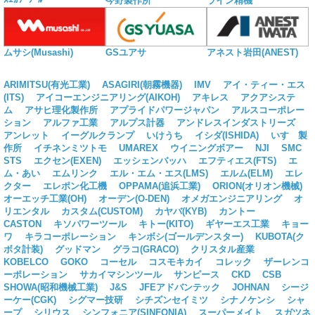
今野製作所
ライン精機
ムサシ(Musashi)
GSユアサ
アネスト岩田(ANEST)
ARIMITSU(有光工業)
ASAGIRI(朝霧機器)
IMV
アイ・ティー・エス
(ITS)
アイコーエンジニアリング(AIKOH)
アキレス
アクアシステ
ム
アサヒ理化製作所
アプライドパワージャパン
アルスコーポレー
ション
アルファ工業
アルプス計器
アンドレスインダストリーズ
アンレット
イーグルクランプ
いけうち
イシダ(ISHIDA)
いすゞ製
作所
イチネンミツトモ
UMAREX
ウイニングボアー
NJI
SMC
STS
エクセン(EXEN)
エッシェンバッハ
エフティエス(FTS)
エ
ム・あい
エムリンク
エル・エム・エス(LMS)
エルム(ELM)
エレ
クター
エレポン化工機
OPPAMA(追浜工業)
ORION(オリオン機械)
オーエッチ工業(OH)
オーデン(O-DEN)
オメガエンジニアリング
オ
リエンタル
カスタム(CUSTOM)
カヤバ(KYB)
カントー
CASTON
キソパワーツール
キトー(KITO)
ギヤーエス工業
キョー
ワ
キラコーポレーション
キンボシ(ゴールデンスター)
KUBOTA(ク
ボタ計装)
グッドマン
グラコ(GRACO)
クリスタル産業
KOBELCO
GOKO
コーセル
コスモキカイ
コレック
ザーレンコ
ーポレーション
サカイマシンツール
サンピース
CKD
CSB
SHOWA(昭和機械工業)
J&S
JFEアドバンテック
JOHNAN
シージ
ーケー(CGK)
シグマー技研
シチズンセイミツ
シナノケンシ
シャ
ープ
シリウス
シンフォニア(SINFONIA)
スーパーメイト
スガツネ