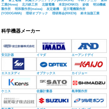
倉
富士電機
武蔵エンジニアリング(MUSASHI)
平和テクニカ
豊和
工業(Howa)
北川鉄工所
北陽電機
本宏(HONKO)
妙徳
明治機械
製作所
明和製作所(meiwa)
友定建機
淀川電機製作所
(YODOGAWA)
理研オプテック
理研商会(RIKEN)
鈴木油脂工業
科学機器メーカー
安立計器
イマダ
エーアンドデイ
エスエヌディ
オプテックス
カイジョー
ケニス
佐藤計量器
島津製作所