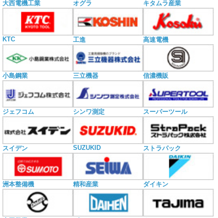
大西電機工業
オグラ
キタムラ産業
KTC
工進
高速電機
小島鋼業
三立機器
信濃機販
ジェフコム
シンワ測定
スーパーツール
SUZUKID
スイデン
ストラパック
洲本整備機
精和産業
ダイキン