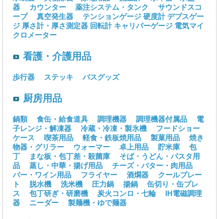
器
カウンター
薬注システム・タンク
サウンドスコ
ープ
真空発生器
テンションゲージ
硬度計
デプスゲー
ジ
厚さ計・厚さ測定器
回転計
キャリパーゲージ
電気マイ
クロメーター
看護・介護用品
歩行器
ステッキ
バスグッズ
厨房用品
鍋類
食缶・給食道具
調理機器
調理機器付属品
電
子レンジ・解凍器
冷蔵・冷凍・製氷機
フードショー
ケース
喫茶用品
軽食・鉄板焼用品
製菓用品
焼き
物器・グリラー
ウォーマー
卓上用品
貯米庫
包
丁
まな板・包丁差・殺菌庫
そば・うどん・パスタ用
品
蒸し・中華・揚げ用品
チーズ・バター・肉用品
バー・ワイン用品
フライヤー
酒燗器
クールプレー
ト
脱水機
洗米機
圧力鍋
揚鍋
缶切り・缶プレ
ス
包丁研ぎ・研磨機
炭火コンロ・七輪
IH電磁調理
器
ニーダー
製麺機・ゆで麺器