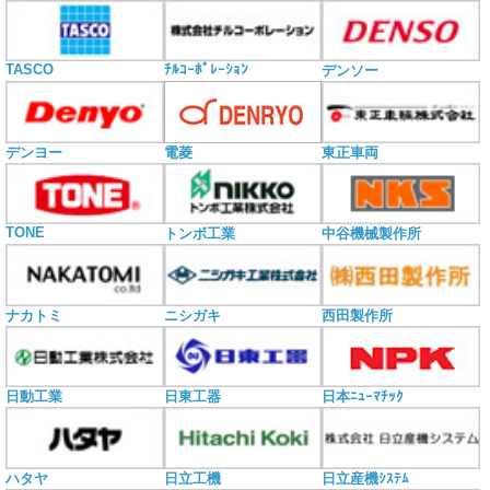
TASCO
ﾁﾙｺｰﾎﾟﾚｰｼｮﾝ
デンソー
電菱
デンヨー
東正車両
TONE
トンボ工業
中谷機械製作所
ナカトミ
ニシガキ
西田製作所
日動工業
日東工器
日本ﾆｭｰﾏﾁｯｸ
ハタヤ
日立工機
日立産機ｼｽﾃﾑ