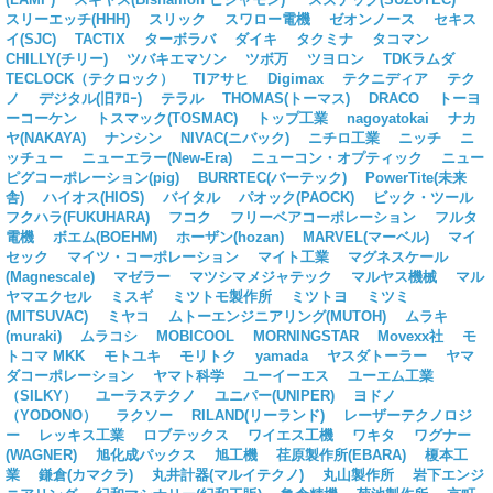
スリーエッチ(HHH)
スリック
スワロー電機
ゼオンノース
セキス
イ(SJC)
TACTIX
ターボラバ
ダイキ
タクミナ
タコマン
CHILLY(チリー)
ツバキエマソン
ツボ万
ツヨロン
TDKラムダ
TECLOCK（テクロック）
TIアサヒ
Digimax
テクニディア
テク
ノ
デジタル(旧ｱﾛｰ)
テラル
THOMAS(トーマス)
DRACO
トーヨ
ーコーケン
トスマック(TOSMAC)
トップ工業
nagoyatokai
ナカ
ヤ(NAKAYA)
ナンシン
NIVAC(ニバック)
ニチロ工業
ニッチ
ニ
ッチュー
ニューエラー(New-Era)
ニューコン・オプティック
ニュー
ピグコーポレーション(pig)
BURRTEC(バーテック)
PowerTite(未来
舎)
ハイオス(HIOS)
バイタル
パオック(PAOCK)
ビック・ツール
フクハラ(FUKUHARA)
フコク
フリーベアコーポレーション
フルタ
電機
ボエム(BOEHM)
ホーザン(hozan)
MARVEL(マーベル)
マイ
セック
マイツ・コーポレーション
マイト工業
マグネスケール
(Magnescale)
マゼラー
マツシマメジャテック
マルヤス機械
マル
ヤマエクセル
ミスギ
ミツトモ製作所
ミツトヨ
ミツミ
(MITSUVAC)
ミヤコ
ムトーエンジニアリング(MUTOH)
ムラキ
(muraki)
ムラコシ
MOBICOOL
MORNINGSTAR
Movexx社
モ
トコマ MKK
モトユキ
モリトク
yamada
ヤスダトーラー
ヤマ
ダコーポレーション
ヤマト科学
ユーイーエス
ユーエム工業
（SILKY）
ユーラステクノ
ユニパー(UNIPER)
ヨドノ
（YODONO）
ラクソー
RILAND(リーランド)
レーザーテクノロジ
ー
レッキス工業
ロブテックス
ワイエス工機
ワキタ
ワグナー
(WAGNER)
旭化成パックス
旭工機
荏原製作所(EBARA)
榎本工
業
鎌倉(カマクラ)
丸井計器(マルイテクノ)
丸山製作所
岩下エンジ