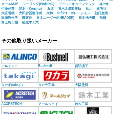
メールMJP
ワーリング(WARING)
ワールドキッチンテック
ヰセキ
伊藤産業
建厨（Kenchu)
五進
荒木金属製作所
秋元
新考社
大正電機
大田計器製作所
大和
中部コーポレーション
朝日産業
田崎製作所
藤寅作
日本ニーダー(KNEADER)
日本洗浄機
熱研
富士島工機
睦化学工業
その他取り扱いメーカー
Bushnell
アルインコ
昌弘機工
タカギ(takagi)
タカラ工業
大阪塗料
ACCRETECH
アールジェイ
鈴木工業