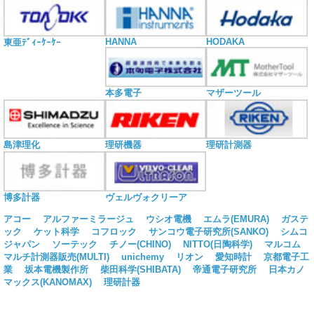
HANNA
HODAKA
東亜ﾃﾞｨｰｹｰｹｰ
本多電子
マザーツール
島津理化
理研機器
理研計測器
博多計器
ヴェルヴォクリーア
アコー
アルファーミラージュ
ウシオ電機
エムラ(EMURA)
ガステ
ック
ケット科学
コフロック
サンコウ電子研究所(SANKO)
シムコ
ジャパン
ソーテック
チノー(CHINO)
NITTO(日陶科学)
マルコム
マルチ計測器販売(MULTI)
unichemy
リオン
愛知時計
京都電子工
業
坂本電機製作所
柴田科学(SHIBATA)
帝通電子研究所
日本カノ
マックス(KANOMAX)
理研計器