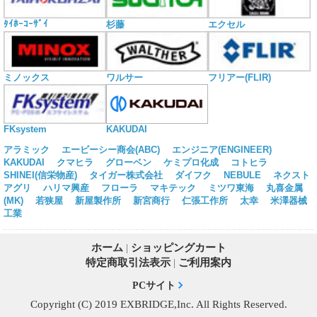
ﾀｲﾎｰｺｰｻﾞｲ
杉藤
エクセル
ミノックス
ワルサー
フリアー(FLIR)
KAKUDAI
FKsystem
アラミック
エービーシー商会(ABC)
エンジニア(ENGINEER)
KAKUDAI
クマヒラ
グローベン
ケミプロ化成
コトヒラ
SHINEI(信栄物産)
タイガー株式会社
ダイフク
NEBULE
ネクスト
アグリ
ハリマ興産
フローラ
マキテック
ミツワ東海
丸喜金属
(MK)
若狭屋
新屋製作所
新宮商行
仁張工作所
太幸
米澤器械
工業
ホーム
|
ショッピングカート
特定商取引法表示
|
ご利用案内
PCサイト
Copyright (C) 2019 EXBRIDGE,Inc. All Rights Reserved.