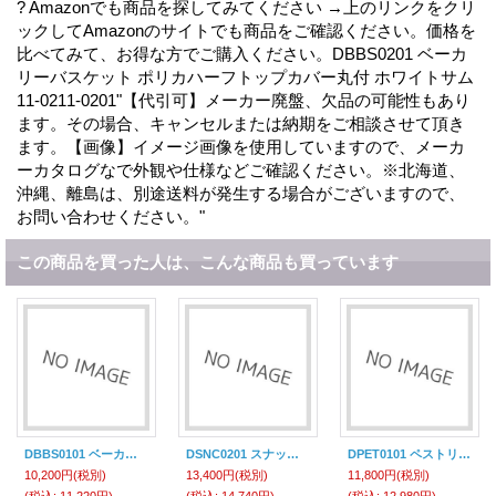
? Amazonでも商品を探してみてください →上のリンクをクリ
ックしてAmazonのサイトでも商品をご確認ください。価格を
比べてみて、お得な方でご購入ください。DBBS0201 ベーカ
リーバスケット ポリカハーフトップカバー丸付 ホワイトサム
11-0211-0201"【代引可】メーカー廃盤、欠品の可能性もあり
ます。その場合、キャンセルまたは納期をご相談させて頂き
ます。【画像】イメージ画像を使用していますので、メーカ
ーカタログなで外観や仕様などご確認ください。※北海道、
沖縄、離島は、別途送料が発生する場合がございますので、
お問い合わせください。"
この商品を買った人は、こんな商品も買っています
DBBS0101 ベーカリーバスケット ポリカハーフトップカバー角付 11-0211-0101 ホワイトサム
DSNC0201 スナックケース(一段) １８８１.００－１１ 11-0211-0301 ホワイトサム
DPET0101 ペストリートレー ０８４１.００ 11-0211-0401 ホワイトサム
10,200円
(税別)
13,400円
(税別)
11,800円
(税別)
(税込
:
11,220円)
(税込
:
14,740円)
(税込
:
12,980円)