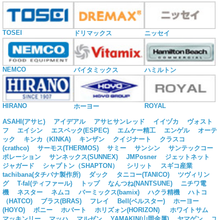
TOSEI
ドリマックス
ニッセイ
NEMCO
バイタミックス
ハミルトン
HIRANO
ROYAL
ホーヨー
ASAHI(アサヒ)
アイデアル
アサヒサンレッド
イイヅカ
ヴォスト
フ
エイシン
エスペック(ESPEC)
エムケー精工
エンゲル
オーテ
ック
キンカ（KINKA)
キンザン
クイジナート
クラスコ
(crathco)
サーモス(THERMOS)
サミー
サンシン
サンテックコー
ポレーション
サンネックス(SUNNEX)
JMPosner
ジェットネット
ジャガード
シャプトン（SHAPTON）
シリット
スギコ産業
tachibana(タチバナ製作所)
ダック
タニコー(TANICO)
ツヴィリン
グ
T-fal(ティファール)
トップ
なんつね(NANTSUNE)
ニチワ電
機
ネスター
ネムコ
バーミックス(bamix)
ハクラ精機
ハトコ
（HATCO)
ブラス(BRAS)
フレイ
Bell(ベルスター)
ホーヨー
(HOYO)
ボニー
ホバート
ホリズォン(HORIZON)
ホワイトサム
マッキンリー
マッハ
マルゼン
YAMAKIN(山岡金属)
ヤマゲン
ユ