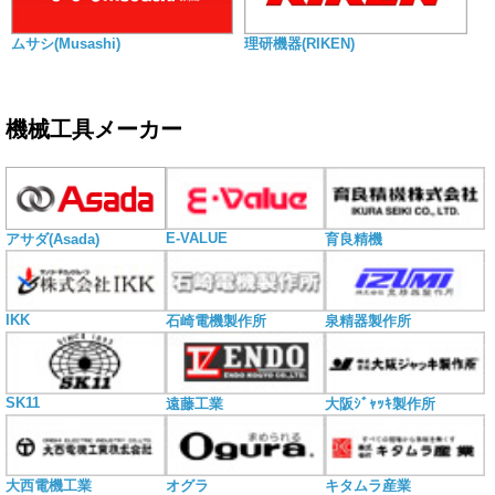
ムサシ(Musashi)
理研機器(RIKEN)
機械工具メーカー
E-VALUE
アサダ(Asada)
育良精機
IKK
石崎電機製作所
泉精器製作所
SK11
遠藤工業
大阪ｼﾞｬｯｷ製作所
大西電機工業
オグラ
キタムラ産業