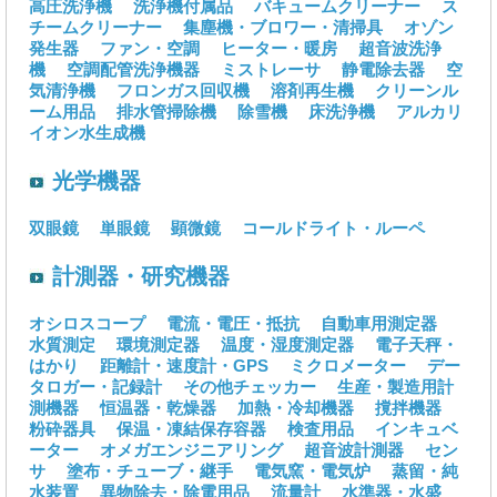
高圧洗浄機
洗浄機付属品
バキュームクリーナー
ス
チームクリーナー
集塵機・ブロワー・清掃具
オゾン
発生器
ファン・空調
ヒーター・暖房
超音波洗浄
機
空調配管洗浄機器
ミストレーサ
静電除去器
空
気清浄機
フロンガス回収機
溶剤再生機
クリーンル
ーム用品
排水管掃除機
除雪機
床洗浄機
アルカリ
イオン水生成機
光学機器
双眼鏡
単眼鏡
顕微鏡
コールドライト・ルーペ
計測器・研究機器
オシロスコープ
電流・電圧・抵抗
自動車用測定器
水質測定
環境測定器
温度・湿度測定器
電子天秤・
はかり
距離計・速度計・GPS
ミクロメーター
デー
タロガー・記録計
その他チェッカー
生産・製造用計
測機器
恒温器・乾燥器
加熱・冷却機器
撹拌機器
粉砕器具
保温・凍結保存容器
検査用品
インキュベ
ーター
オメガエンジニアリング
超音波計測器
セン
サ
塗布・チューブ・継手
電気窯・電気炉
蒸留・純
水装置
異物除去・除電用品
流量計
水準器・水盛