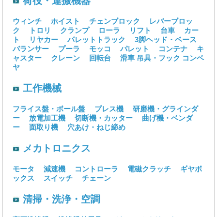
荷役・運搬機器
ウィンチ
ホイスト
チェンブロック
レバーブロッ
ク
トロリ
クランプ
ローラ
リフト
台車
カー
ト
リヤカー
パレットトラック
3脚ヘッド・ベース
バランサー
プーラ
モッコ
パレット
コンテナ
キ
ャスター
クレーン
回転台
滑車
吊具・フック
コンベ
ヤ
工作機械
フライス盤・ボール盤
プレス機
研磨機・グラインダ
ー
放電加工機
切断機・カッター
曲げ機・ベンダ
ー
面取り機
穴あけ・ねじ締め
メカトロニクス
モータ
減速機
コントローラ
電磁クラッチ
ギヤボ
ックス
スイッチ
チェーン
清掃・洗浄・空調