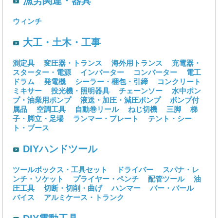
漁労関連・器具
ウィンチ
大工・土木・工事
測定具
変圧器・トランス
海外用トランス
充電器・
スターター・電源
インバーター
コンバーター
電工
ドラム
発電機
シーラー・梱包・引締
コンクリート
ミキサー
投光機・照明器具
チェーンソー
水中ポン
プ・油業用ポンプ
液送・加圧・減圧ポンプ
ポンプ付
属品
空調工具
自動巻リール
ねじ切機
三脚
梯
子・脚立・足場
ランマー・プレート
テント・シー
ト・ブース
DIYハンドツール
ツールボックス・工具セット
ドライバー
スパナ・レ
ンチ・ソケット
プライヤー・ペンチ
配管ツール
油
圧工具
切断・切削・曲げ
ハンマー
バー・バール
バイス
アルミケース・トランク