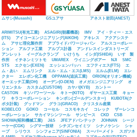
ムサシ(Musashi)
GSユアサ
アネスト岩田(ANEST)
ARIMITSU(有光工業)
ASAGIRI(朝霧機器)
IMV
アイ・ティー・エス
(ITS)
アイコーエンジニアリング(AIKOH)
アキレス
アクアシステ
ム
アサヒ理化製作所
アプライドパワージャパン
アルスコーポレー
ション
アルファ工業
アルプス計器
アンドレスインダストリーズ
アンレット
イーグルクランプ
いけうち
イシダ(ISHIDA)
いすゞ製
作所
イチネンミツトモ
UMAREX
ウイニングボアー
NJI
SMC
STS
エクセン(EXEN)
エッシェンバッハ
エフティエス(FTS)
エ
ム・あい
エムリンク
エル・エム・エス(LMS)
エルム(ELM)
エレ
クター
エレポン化工機
OPPAMA(追浜工業)
ORION(オリオン機械)
オーエッチ工業(OH)
オーデン(O-DEN)
オメガエンジニアリング
オ
リエンタル
カスタム(CUSTOM)
カヤバ(KYB)
カントー
CASTON
キソパワーツール
キトー(KITO)
ギヤーエス工業
キョー
ワ
キラコーポレーション
キンボシ(ゴールデンスター)
KUBOTA(ク
ボタ計装)
グッドマン
グラコ(GRACO)
クリスタル産業
KOBELCO
GOKO
コーセル
コスモキカイ
コレック
ザーレンコ
ーポレーション
サカイマシンツール
サンピース
CKD
CSB
SHOWA(昭和機械工業)
J&S
JFEアドバンテック
JOHNAN
シージ
ーケー(CGK)
シグマー技研
シチズンセイミツ
シナノケンシ
シャ
ープ
シリウス
シンフォニア(SINFONIA)
スーパーメイト
スガツネ
(LAMP)
スギヤス(Bishamon ビシャモン)
スズテック(SUZUTEC)