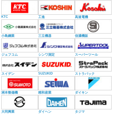
KTC
工進
高速電機
小島鋼業
三立機器
信濃機販
ジェフコム
シンワ測定
スーパーツール
SUZUKID
スイデン
ストラパック
洲本整備機
精和産業
ダイキン
大同興業
ダイヘン
タジマ