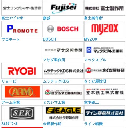
富士ｺﾝﾌﾟﾚｯｻｰ
藤誠
富士製作所
BOSCH
MYZOX
プロモート
マサダ製作所
マックスブル
リョービ
ムラテックKDS
をくだ屋技研
アーム産業
ミズシマ工業
室本鉄工
ｽｴｶｹﾞﾂｰﾙ
今野製作所
ライン精機