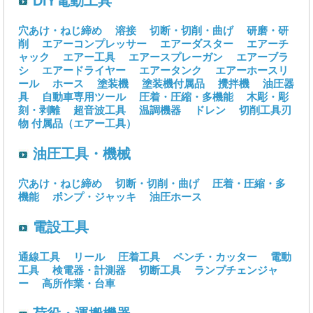
DIY電動工具
穴あけ・ねじ締め
溶接
切断・切削・曲げ
研磨・研
削
エアーコンプレッサー
エアーダスター
エアーチ
ャック
エアー工具
エアースプレーガン
エアーブラ
シ
エアードライヤー
エアータンク
エアーホースリ
ール
ホース
塗装機
塗装機付属品
攪拌機
油圧器
具
自動車専用ツール
圧着・圧縮・多機能
木彫・彫
刻・剥離
超音波工具
温調機器
ドレン
切削工具刃
物
付属品（エアー工具）
油圧工具・機械
穴あけ・ねじ締め
切断・切削・曲げ
圧着・圧縮・多
機能
ポンプ・ジャッキ
油圧ホース
電設工具
通線工具
リール
圧着工具
ペンチ・カッター
電動
工具
検電器・計測器
切断工具
ランプチェンジャ
ー
高所作業・台車