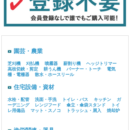
園芸・農業
芝刈機
刈払機
噴霧器
薪割り機
ヘッジトリマー
高枝切鋏・剪定
耕うん機
バーナー・トーチ
電気
柵・電柵器
散水・ホースリール
住宅設備・資材
水栓・配管
洗面・手洗
トイレ・バス
キッチン
ガ
ーデニング
レンジフード
傘立・傘袋スタンド
トイ
レ用備品
マット・スノコ
トラッシュ・屑入
焼却炉