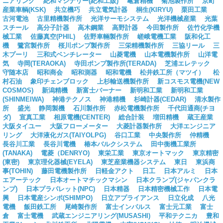
ニアリング
紀和マシナリー(紀和工販)
亀倉精機
菊池製作所
京町
産業車輌(KSK)
共立機巧
共立電気計器
桐生(KIRYU)
栗田工業
古河電池
古里精機製作所
光洋サーモシステム
光洋機械産業
光葉
スチール
高分子計器
高木鋼業
高野計器
今田製作所
佐竹化学機
械工業
佐藤真空(PHIL)
佐野車輛製作所
嵯峨電機工業
阪和化工
機
鷺宮製作所
桜川ポンプ製作所
三栄精機製作所
三協リール
三
木プーリ
三和式ベンチレーター
山菱電機
山本電機製作所
山洋電
気
寺岡(TERAOKA)
寺田ポンプ製作所(TERADA)
芝浦エレテック
守随本店
昭和商会
昭和測器
昭和電機
松井鉄工所（マツイ）
松
村石油
象印チェンブロック
上杉輸送機製作所
新コスモス電機(NEW
COSMOS)
新潟精機
新富士バーナー
新明和工業
新明和工業
(SHINMEIWA)
神港テクノス
神港精機
杉崎計器(CEDAR)
清水製作
所
盛光
静岡製機
石川製作所
赤松電機製作所
千代田通商(チヨ
ダ)
宣真工業
相原電機(CENTER)
総合計装
増田精機
蔵王産業
大阪タイユー
大阪フローメーター
大菱計器製作所
大洋エンジニア
リング
大洋液化ガス(TAIYOLPG)
谷口工業
中央製作所
仲精機
長谷川工業
長谷川電機
椿本バルクシステム
田中衡機工業所
(TANAKA)
電菱（DENRYO)
東栄工業
東京オートマック
東京精密
(東密)
東京理化器械(EYELA)
東芝産業機器システム
東日
東浜商
事(TOHIN)
藤田電機製作所
日軽金アクト
日工
日本アルミ
日本
エアーテック
日本オートマチックマシン
日本クランプ(ジャパンクラ
ンプ)
日本プラパレット(NPC)
日本精器
日本精密機械工作
日本電
興
日本電産シンポ(SHIMPO)
日立アプライアンス
日立化成
八光
電機
飯田鉄工所
尾崎製作所
富士インパルス
富士元工業
富士
倉
富士電機
武蔵エンジニアリング(MUSASHI)
平和テクニカ
豊和