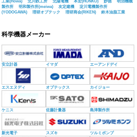
工業(Howa)
北川鉄工所
北陽電機
本宏(HONKO)
妙徳
明治機械
製作所
明和製作所(meiwa)
友定建機
淀川電機製作所
(YODOGAWA)
理研オプテック
理研商会(RIKEN)
鈴木油脂工業
科学機器メーカー
安立計器
イマダ
エーアンドデイ
エスエヌディ
オプテックス
カイジョー
ケニス
佐藤計量器
島津製作所
新光電子
スズキ
ツルミポンプ