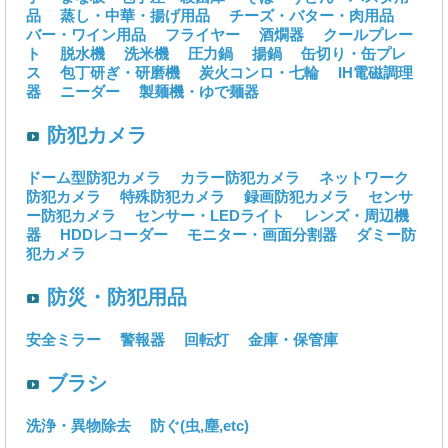
品
蒸し・中華・揚げ用品
チーズ・バター・肉用品
バー・ワイン用品
フライヤー
酒燗器
クールプレー
ト
脱水機
洗米機
圧力鍋
揚鍋
缶切り・缶プレ
ス
包丁研ぎ・研磨機
炭火コンロ・七輪
IH電磁調理
器
ニーダー
製麺機・ゆで麺器
防犯カメラ
ドーム型防犯カメラ
カラー防犯カメラ
ネットワーク
防犯カメラ
特殊防犯カメラ
録画防犯カメラ
センサ
ー防犯カメラ
センサー・LEDライト
レンズ・周辺機
器
HDDレコーダー
モニター・画面分割器
ダミー防
犯カメラ
防災・防犯用品
安全ミラー
警報器
回転灯
金庫・保管庫
ブラシ
洗浄・異物除去
防ぐ(虫,塵,etc)