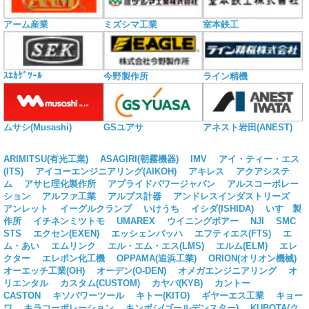
アーム産業
ミズシマ工業
室本鉄工
ｽｴｶｹﾞﾂｰﾙ
今野製作所
ライン精機
ムサシ(Musashi)
GSユアサ
アネスト岩田(ANEST)
ARIMITSU(有光工業)
ASAGIRI(朝霧機器)
IMV
アイ・ティー・エス
(ITS)
アイコーエンジニアリング(AIKOH)
アキレス
アクアシステ
ム
アサヒ理化製作所
アプライドパワージャパン
アルスコーポレー
ション
アルファ工業
アルプス計器
アンドレスインダストリーズ
アンレット
イーグルクランプ
いけうち
イシダ(ISHIDA)
いすゞ製
作所
イチネンミツトモ
UMAREX
ウイニングボアー
NJI
SMC
STS
エクセン(EXEN)
エッシェンバッハ
エフティエス(FTS)
エ
ム・あい
エムリンク
エル・エム・エス(LMS)
エルム(ELM)
エレ
クター
エレポン化工機
OPPAMA(追浜工業)
ORION(オリオン機械)
オーエッチ工業(OH)
オーデン(O-DEN)
オメガエンジニアリング
オ
リエンタル
カスタム(CUSTOM)
カヤバ(KYB)
カントー
CASTON
キソパワーツール
キトー(KITO)
ギヤーエス工業
キョー
ワ
キラコーポレーション
キンボシ(ゴールデンスター)
KUBOTA(ク