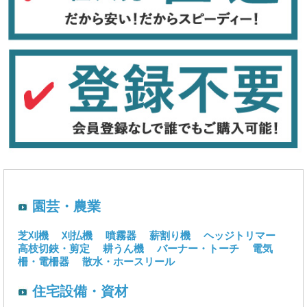
園芸・農業
芝刈機
刈払機
噴霧器
薪割り機
ヘッジトリマー
高枝切鋏・剪定
耕うん機
バーナー・トーチ
電気
柵・電柵器
散水・ホースリール
住宅設備・資材