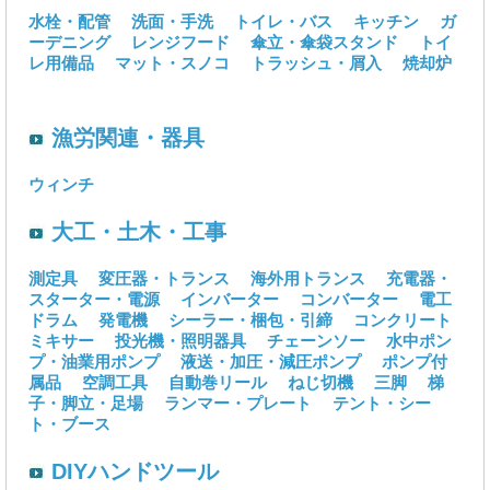
水栓・配管
洗面・手洗
トイレ・バス
キッチン
ガ
ーデニング
レンジフード
傘立・傘袋スタンド
トイ
レ用備品
マット・スノコ
トラッシュ・屑入
焼却炉
漁労関連・器具
ウィンチ
大工・土木・工事
測定具
変圧器・トランス
海外用トランス
充電器・
スターター・電源
インバーター
コンバーター
電工
ドラム
発電機
シーラー・梱包・引締
コンクリート
ミキサー
投光機・照明器具
チェーンソー
水中ポン
プ・油業用ポンプ
液送・加圧・減圧ポンプ
ポンプ付
属品
空調工具
自動巻リール
ねじ切機
三脚
梯
子・脚立・足場
ランマー・プレート
テント・シー
ト・ブース
DIYハンドツール