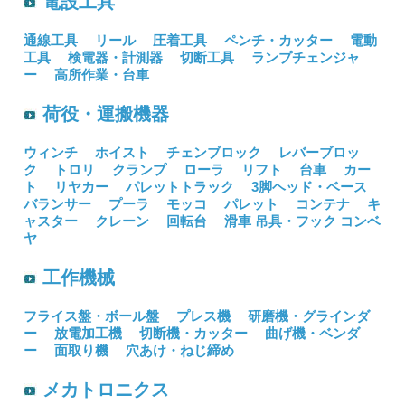
電設工具
通線工具
リール
圧着工具
ペンチ・カッター
電動
工具
検電器・計測器
切断工具
ランプチェンジャ
ー
高所作業・台車
荷役・運搬機器
ウィンチ
ホイスト
チェンブロック
レバーブロッ
ク
トロリ
クランプ
ローラ
リフト
台車
カー
ト
リヤカー
パレットトラック
3脚ヘッド・ベース
バランサー
プーラ
モッコ
パレット
コンテナ
キ
ャスター
クレーン
回転台
滑車
吊具・フック
コンベ
ヤ
工作機械
フライス盤・ボール盤
プレス機
研磨機・グラインダ
ー
放電加工機
切断機・カッター
曲げ機・ベンダ
ー
面取り機
穴あけ・ねじ締め
メカトロニクス