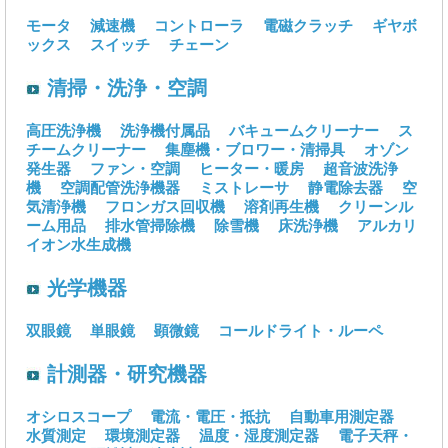
モータ
減速機
コントローラ
電磁クラッチ
ギヤボ
ックス
スイッチ
チェーン
清掃・洗浄・空調
高圧洗浄機
洗浄機付属品
バキュームクリーナー
ス
チームクリーナー
集塵機・ブロワー・清掃具
オゾン
発生器
ファン・空調
ヒーター・暖房
超音波洗浄
機
空調配管洗浄機器
ミストレーサ
静電除去器
空
気清浄機
フロンガス回収機
溶剤再生機
クリーンル
ーム用品
排水管掃除機
除雪機
床洗浄機
アルカリ
イオン水生成機
光学機器
双眼鏡
単眼鏡
顕微鏡
コールドライト・ルーペ
計測器・研究機器
オシロスコープ
電流・電圧・抵抗
自動車用測定器
水質測定
環境測定器
温度・湿度測定器
電子天秤・