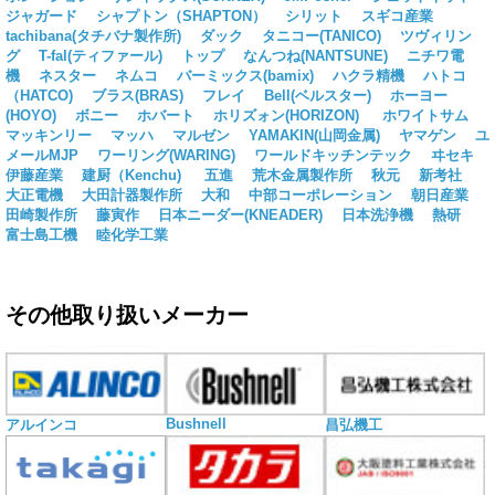
ジャガード
シャプトン（SHAPTON）
シリット
スギコ産業
tachibana(タチバナ製作所)
ダック
タニコー(TANICO)
ツヴィリン
グ
T-fal(ティファール)
トップ
なんつね(NANTSUNE)
ニチワ電
機
ネスター
ネムコ
バーミックス(bamix)
ハクラ精機
ハトコ
（HATCO)
ブラス(BRAS)
フレイ
Bell(ベルスター)
ホーヨー
(HOYO)
ボニー
ホバート
ホリズォン(HORIZON)
ホワイトサム
マッキンリー
マッハ
マルゼン
YAMAKIN(山岡金属)
ヤマゲン
ユ
メールMJP
ワーリング(WARING)
ワールドキッチンテック
ヰセキ
伊藤産業
建厨（Kenchu)
五進
荒木金属製作所
秋元
新考社
大正電機
大田計器製作所
大和
中部コーポレーション
朝日産業
田崎製作所
藤寅作
日本ニーダー(KNEADER)
日本洗浄機
熱研
富士島工機
睦化学工業
その他取り扱いメーカー
Bushnell
アルインコ
昌弘機工