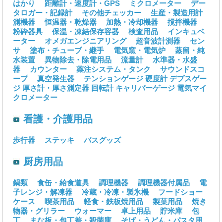
はかり
距離計・速度計・GPS
ミクロメーター
デー
タロガー・記録計
その他チェッカー
生産・製造用計
測機器
恒温器・乾燥器
加熱・冷却機器
撹拌機器
粉砕器具
保温・凍結保存容器
検査用品
インキュベ
ーター
オメガエンジニアリング
超音波計測器
セン
サ
塗布・チューブ・継手
電気窯・電気炉
蒸留・純
水装置
異物除去・除電用品
流量計
水準器・水盛
器
カウンター
薬注システム・タンク
サウンドスコ
ープ
真空発生器
テンションゲージ
硬度計
デプスゲー
ジ
厚さ計・厚さ測定器
回転計
キャリパーゲージ
電気マイ
クロメーター
看護・介護用品
歩行器
ステッキ
バスグッズ
厨房用品
鍋類
食缶・給食道具
調理機器
調理機器付属品
電
子レンジ・解凍器
冷蔵・冷凍・製氷機
フードショー
ケース
喫茶用品
軽食・鉄板焼用品
製菓用品
焼き
物器・グリラー
ウォーマー
卓上用品
貯米庫
包
丁
まな板・包丁差・殺菌庫
そば・うどん・パスタ用