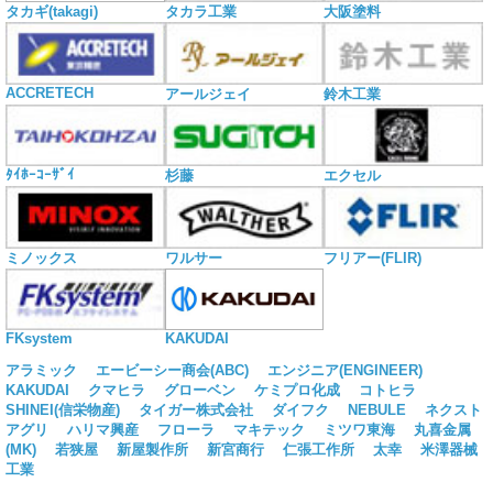
タカギ(takagi)
タカラ工業
大阪塗料
ACCRETECH
アールジェイ
鈴木工業
ﾀｲﾎｰｺｰｻﾞｲ
杉藤
エクセル
ミノックス
ワルサー
フリアー(FLIR)
KAKUDAI
FKsystem
アラミック
エービーシー商会(ABC)
エンジニア(ENGINEER)
KAKUDAI
クマヒラ
グローベン
ケミプロ化成
コトヒラ
SHINEI(信栄物産)
タイガー株式会社
ダイフク
NEBULE
ネクスト
アグリ
ハリマ興産
フローラ
マキテック
ミツワ東海
丸喜金属
(MK)
若狭屋
新屋製作所
新宮商行
仁張工作所
太幸
米澤器械
工業