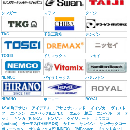
シンガー
スワン
タイジ
TKG
千葉工業所
デンゲン
TOSEI
ドリマックス
ニッセイ
NEMCO
バイタミックス
ハミルトン
HIRANO
ROYAL
ホーヨー
ASAHI(アサヒ)
アイデアル
アサヒサンレッド
イイヅカ
ヴォスト
フ
エイシン
エスペック(ESPEC)
エムケー精工
エンゲル
オーテ
ック
キンカ（KINKA)
キンザン
クイジナート
クラスコ
(crathco)
サーモス(THERMOS)
サミー
サンシン
サンテックコー
ポレーション
サンネックス(SUNNEX)
JMPosner
ジェットネット