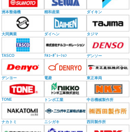
洲本整備機
精和産業
ダイキン
大同興業
ダイヘン
タジマ
TASCO
ﾁﾙｺｰﾎﾟﾚｰｼｮﾝ
デンソー
電菱
デンヨー
東正車両
TONE
トンボ工業
中谷機械製作所
ナカトミ
ニシガキ
西田製作所