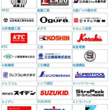
SK11
遠藤工業
大阪ｼﾞｬｯｷ製作所
大西電機工業
オグラ
キタムラ産業
KTC
工進
高速電機
小島鋼業
三立機器
信濃機販
ジェフコム
シンワ測定
スーパーツール
SUZUKID
スイデン
ストラパック