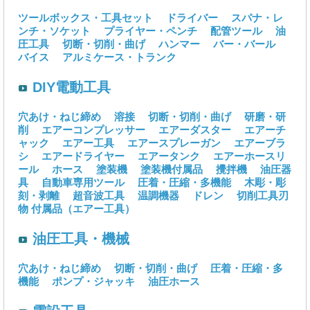
ツールボックス・工具セット
ドライバー
スパナ・レ
ンチ・ソケット
プライヤー・ペンチ
配管ツール
油
圧工具
切断・切削・曲げ
ハンマー
バー・バール
バイス
アルミケース・トランク
DIY電動工具
穴あけ・ねじ締め
溶接
切断・切削・曲げ
研磨・研
削
エアーコンプレッサー
エアーダスター
エアーチ
ャック
エアー工具
エアースプレーガン
エアーブラ
シ
エアードライヤー
エアータンク
エアーホースリ
ール
ホース
塗装機
塗装機付属品
攪拌機
油圧器
具
自動車専用ツール
圧着・圧縮・多機能
木彫・彫
刻・剥離
超音波工具
温調機器
ドレン
切削工具刃
物
付属品（エアー工具）
油圧工具・機械
穴あけ・ねじ締め
切断・切削・曲げ
圧着・圧縮・多
機能
ポンプ・ジャッキ
油圧ホース