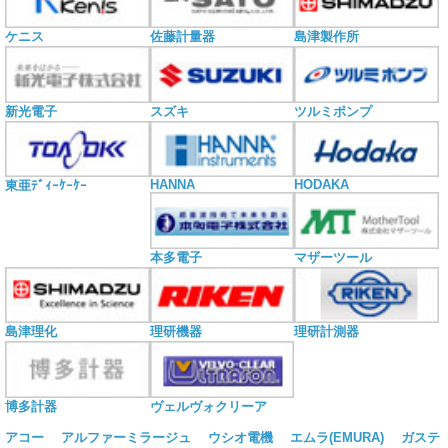
ケニス
佐藤計量器
島津製作所
新光電子
スズキ
ツルミポンプ
HANNA
HODAKA
東亜ﾃﾞｨｰｹｰｹｰ
本多電子
マザーツール
島津理化
理研機器
理研計測器
博多計器
ヴェルヴォクリーア
アコー
アルファーミラージュ
ウシオ電機
エムラ(EMURA)
ガステ