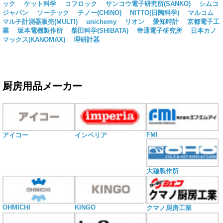
ック
ケット科学
コフロック
サンコウ電子研究所(SANKO)
シムコ
ジャパン
ソーテック
チノー(CHINO)
NITTO(日陶科学)
マルコム
マルチ計測器販売(MULTI)
unichemy
リオン
愛知時計
京都電子工
業
坂本電機製作所
柴田科学(SHIBATA)
帝通電子研究所
日本カノ
マックス(KANOMAX)
理研計器
厨房用品メーカー
FMI
アイコー
インペリア
大穂製作所
OHMICHI
KINGO
クマノ厨房工業