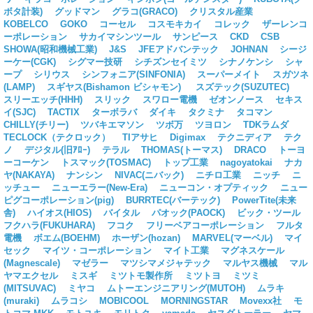
ボタ計装)
グッドマン
グラコ(GRACO)
クリスタル産業
KOBELCO
GOKO
コーセル
コスモキカイ
コレック
ザーレンコ
ーポレーション
サカイマシンツール
サンピース
CKD
CSB
SHOWA(昭和機械工業)
J&S
JFEアドバンテック
JOHNAN
シージ
ーケー(CGK)
シグマー技研
シチズンセイミツ
シナノケンシ
シャ
ープ
シリウス
シンフォニア(SINFONIA)
スーパーメイト
スガツネ
(LAMP)
スギヤス(Bishamon ビシャモン)
スズテック(SUZUTEC)
スリーエッチ(HHH)
スリック
スワロー電機
ゼオンノース
セキス
イ(SJC)
TACTIX
ターボラバ
ダイキ
タクミナ
タコマン
CHILLY(チリー)
ツバキエマソン
ツボ万
ツヨロン
TDKラムダ
TECLOCK（テクロック）
TIアサヒ
Digimax
テクニディア
テク
ノ
デジタル(旧ｱﾛｰ)
テラル
THOMAS(トーマス)
DRACO
トーヨ
ーコーケン
トスマック(TOSMAC)
トップ工業
nagoyatokai
ナカ
ヤ(NAKAYA)
ナンシン
NIVAC(ニバック)
ニチロ工業
ニッチ
ニ
ッチュー
ニューエラー(New-Era)
ニューコン・オプティック
ニュー
ピグコーポレーション(pig)
BURRTEC(バーテック)
PowerTite(未来
舎)
ハイオス(HIOS)
バイタル
パオック(PAOCK)
ビック・ツール
フクハラ(FUKUHARA)
フコク
フリーベアコーポレーション
フルタ
電機
ボエム(BOEHM)
ホーザン(hozan)
MARVEL(マーベル)
マイ
セック
マイツ・コーポレーション
マイト工業
マグネスケール
(Magnescale)
マゼラー
マツシマメジャテック
マルヤス機械
マル
ヤマエクセル
ミスギ
ミツトモ製作所
ミツトヨ
ミツミ
(MITSUVAC)
ミヤコ
ムトーエンジニアリング(MUTOH)
ムラキ
(muraki)
ムラコシ
MOBICOOL
MORNINGSTAR
Movexx社
モ