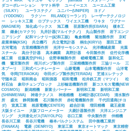
トコマ MKK
モトユキ
モリトク
yamada
ヤスダトーラー
ヤマ
ダコーポレーション
ヤマト科学
ユーイーエス
ユーエム工業
（SILKY）
ユーラステクノ
ユニパー(UNIPER)
ヨドノ
（YODONO）
ラクソー
RILAND(リーランド)
レーザーテクノロジ
ー
レッキス工業
ロブテックス
ワイエス工機
ワキタ
ワグナー
(WAGNER)
旭化成パックス
旭工機
荏原製作所(EBARA)
榎本工
業
鎌倉(カマクラ)
丸井計器(マルイテクノ)
丸山製作所
岩下エンジ
ニアリング
紀和マシナリー(紀和工販)
亀倉精機
菊池製作所
京町
産業車輌(KSK)
共立機巧
共立電気計器
桐生(KIRYU)
栗田工業
古河電池
古里精機製作所
光洋サーモシステム
光洋機械産業
光葉
スチール
高分子計器
高木鋼業
高野計器
今田製作所
佐竹化学機
械工業
佐藤真空(PHIL)
佐野車輛製作所
嵯峨電機工業
阪和化工
機
鷺宮製作所
桜川ポンプ製作所
三栄精機製作所
三協リール
三
木プーリ
三和式ベンチレーター
山菱電機
山本電機製作所
山洋電
気
寺岡(TERAOKA)
寺田ポンプ製作所(TERADA)
芝浦エレテック
守随本店
昭和商会
昭和測器
昭和電機
松井鉄工所（マツイ）
松
村石油
象印チェンブロック
上杉輸送機製作所
新コスモス電機(NEW
COSMOS)
新潟精機
新富士バーナー
新明和工業
新明和工業
(SHINMEIWA)
神港テクノス
神港精機
杉崎計器(CEDAR)
清水製作
所
盛光
静岡製機
石川製作所
赤松電機製作所
千代田通商(チヨ
ダ)
宣真工業
相原電機(CENTER)
総合計装
増田精機
蔵王産業
大阪タイユー
大阪フローメーター
大菱計器製作所
大洋エンジニア
リング
大洋液化ガス(TAIYOLPG)
谷口工業
中央製作所
仲精機
長谷川工業
長谷川電機
椿本バルクシステム
田中衡機工業所
(TANAKA)
電菱（DENRYO)
東栄工業
東京オートマック
東京精密