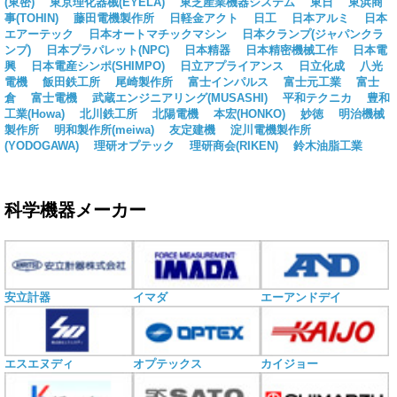
(東密)
東京理化器械(EYELA)
東芝産業機器システム
東日
東浜商
事(TOHIN)
藤田電機製作所
日軽金アクト
日工
日本アルミ
日本
エアーテック
日本オートマチックマシン
日本クランプ(ジャパンクラ
ンプ)
日本プラパレット(NPC)
日本精器
日本精密機械工作
日本電
興
日本電産シンポ(SHIMPO)
日立アプライアンス
日立化成
八光
電機
飯田鉄工所
尾崎製作所
富士インパルス
富士元工業
富士
倉
富士電機
武蔵エンジニアリング(MUSASHI)
平和テクニカ
豊和
工業(Howa)
北川鉄工所
北陽電機
本宏(HONKO)
妙徳
明治機械
製作所
明和製作所(meiwa)
友定建機
淀川電機製作所
(YODOGAWA)
理研オプテック
理研商会(RIKEN)
鈴木油脂工業
科学機器メーカー
安立計器
イマダ
エーアンドデイ
エスエヌディ
オプテックス
カイジョー