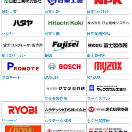
日動工業
日東工器
日本ﾆｭｰﾏﾁｯｸ
ハタヤ
日立工機
日立産機ｼｽﾃﾑ
富士ｺﾝﾌﾟﾚｯｻｰ
藤誠
富士製作所
BOSCH
MYZOX
プロモート
マサダ製作所
マックスブル
リョービ
ムラテックKDS
をくだ屋技研