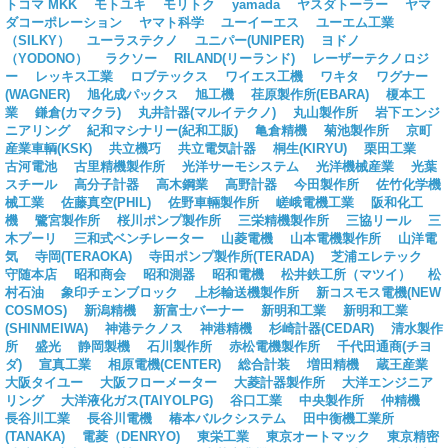
トコマ MKK
モトユキ
モリトク
yamada
ヤスダトーラー
ヤマ
ダコーポレーション
ヤマト科学
ユーイーエス
ユーエム工業
（SILKY）
ユーラステクノ
ユニパー(UNIPER)
ヨドノ
（YODONO）
ラクソー
RILAND(リーランド)
レーザーテクノロジ
ー
レッキス工業
ロブテックス
ワイエス工機
ワキタ
ワグナー
(WAGNER)
旭化成パックス
旭工機
荏原製作所(EBARA)
榎本工
業
鎌倉(カマクラ)
丸井計器(マルイテクノ)
丸山製作所
岩下エンジ
ニアリング
紀和マシナリー(紀和工販)
亀倉精機
菊池製作所
京町
産業車輌(KSK)
共立機巧
共立電気計器
桐生(KIRYU)
栗田工業
古河電池
古里精機製作所
光洋サーモシステム
光洋機械産業
光葉
スチール
高分子計器
高木鋼業
高野計器
今田製作所
佐竹化学機
械工業
佐藤真空(PHIL)
佐野車輛製作所
嵯峨電機工業
阪和化工
機
鷺宮製作所
桜川ポンプ製作所
三栄精機製作所
三協リール
三
木プーリ
三和式ベンチレーター
山菱電機
山本電機製作所
山洋電
気
寺岡(TERAOKA)
寺田ポンプ製作所(TERADA)
芝浦エレテック
守随本店
昭和商会
昭和測器
昭和電機
松井鉄工所（マツイ）
松
村石油
象印チェンブロック
上杉輸送機製作所
新コスモス電機(NEW
COSMOS)
新潟精機
新富士バーナー
新明和工業
新明和工業
(SHINMEIWA)
神港テクノス
神港精機
杉崎計器(CEDAR)
清水製作
所
盛光
静岡製機
石川製作所
赤松電機製作所
千代田通商(チヨ
ダ)
宣真工業
相原電機(CENTER)
総合計装
増田精機
蔵王産業
大阪タイユー
大阪フローメーター
大菱計器製作所
大洋エンジニア
リング
大洋液化ガス(TAIYOLPG)
谷口工業
中央製作所
仲精機
長谷川工業
長谷川電機
椿本バルクシステム
田中衡機工業所
(TANAKA)
電菱（DENRYO)
東栄工業
東京オートマック
東京精密