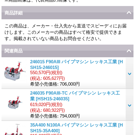
商品詳細
この商品は、メーカー・仕入先から直送でスピーディにお届
けします。このメーカーの商品はすべて格安で提供できま
す。掲載されていない商品もお問合せください。
関連商品
246015 F90AIII パイプマシン レッキス工業
[
H
SH15-246015
]
550,570円
(税別)
(税込
:
605,627円)
希望小売価格
:
706,000円
246035 F90AIII-TC パイプマシン レッキス工
業
[
HSH15-246035
]
619,020円
(税別)
(税込
:
680,922円)
希望小売価格
:
794,000円
35A400 N100A パイプマシン レッキス工業
[
H
SH15-35A400
]