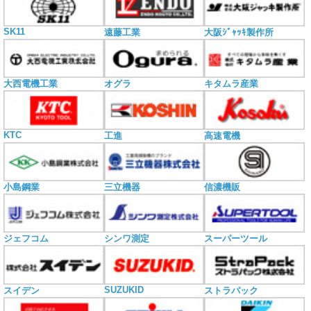
SK11
遠藤工業
大阪ｼﾞｬｯｷ製作所
大西電機工業
オグラ
キタムラ産業
KTC
工進
高速電機
小島鋼業
三立機器
信濃機販
ジェフコム
シンワ測定
スーパーツール
SUZUKID
スイデン
ストラパック