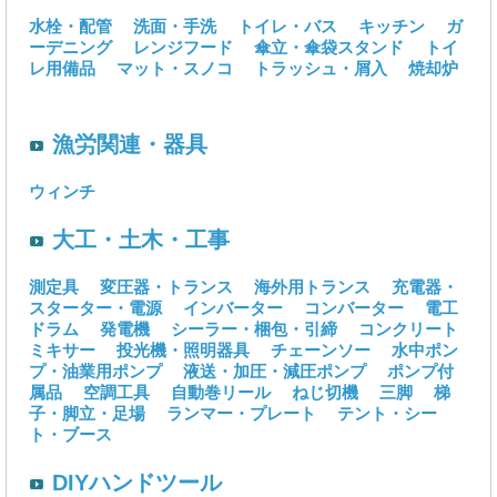
水栓・配管
洗面・手洗
トイレ・バス
キッチン
ガ
ーデニング
レンジフード
傘立・傘袋スタンド
トイ
レ用備品
マット・スノコ
トラッシュ・屑入
焼却炉
漁労関連・器具
ウィンチ
大工・土木・工事
測定具
変圧器・トランス
海外用トランス
充電器・
スターター・電源
インバーター
コンバーター
電工
ドラム
発電機
シーラー・梱包・引締
コンクリート
ミキサー
投光機・照明器具
チェーンソー
水中ポン
プ・油業用ポンプ
液送・加圧・減圧ポンプ
ポンプ付
属品
空調工具
自動巻リール
ねじ切機
三脚
梯
子・脚立・足場
ランマー・プレート
テント・シー
ト・ブース
DIYハンドツール