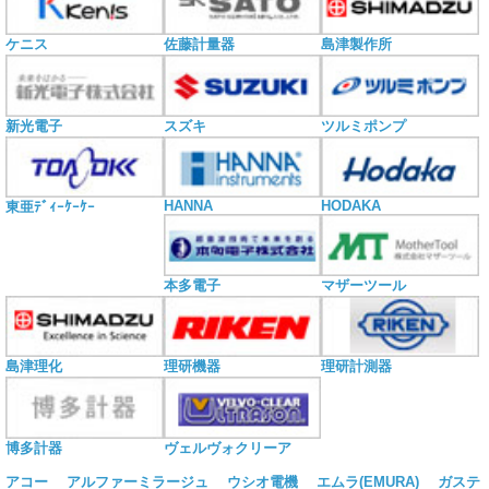
ケニス
佐藤計量器
島津製作所
新光電子
スズキ
ツルミポンプ
HANNA
HODAKA
東亜ﾃﾞｨｰｹｰｹｰ
本多電子
マザーツール
島津理化
理研機器
理研計測器
博多計器
ヴェルヴォクリーア
アコー
アルファーミラージュ
ウシオ電機
エムラ(EMURA)
ガステ