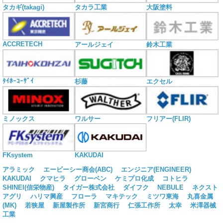
タカギ(takagi)
タカラ工業
大阪塗料
ACCRETECH
アールジェイ
鈴木工業
ﾀｲﾎｰｺｰｻﾞｲ
杉藤
エクセル
ミノックス
ワルサー
フリアー(FLIR)
KAKUDAI
FKsystem
アラミック
エービーシー商会(ABC)
エンジニア(ENGINEER)
KAKUDAI
クマヒラ
グローベン
ケミプロ化成
コトヒラ
SHINEI(信栄物産)
タイガー株式会社
ダイフク
NEBULE
ネクスト
アグリ
ハリマ興産
フローラ
マキテック
ミツワ東海
丸喜金属
(MK)
若狭屋
新屋製作所
新宮商行
仁張工作所
太幸
米澤器械
工業