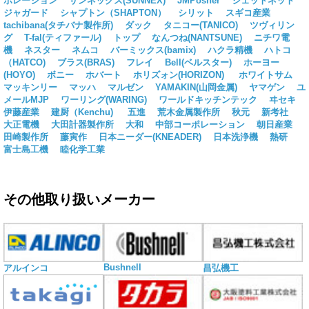
ポレーション
サンネックス(SUNNEX)
JMPosner
ジェットネット
ジャガード
シャプトン（SHAPTON）
シリット
スギコ産業
tachibana(タチバナ製作所)
ダック
タニコー(TANICO)
ツヴィリン
グ
T-fal(ティファール)
トップ
なんつね(NANTSUNE)
ニチワ電
機
ネスター
ネムコ
バーミックス(bamix)
ハクラ精機
ハトコ
（HATCO)
ブラス(BRAS)
フレイ
Bell(ベルスター)
ホーヨー
(HOYO)
ボニー
ホバート
ホリズォン(HORIZON)
ホワイトサム
マッキンリー
マッハ
マルゼン
YAMAKIN(山岡金属)
ヤマゲン
ユ
メールMJP
ワーリング(WARING)
ワールドキッチンテック
ヰセキ
伊藤産業
建厨（Kenchu)
五進
荒木金属製作所
秋元
新考社
大正電機
大田計器製作所
大和
中部コーポレーション
朝日産業
田崎製作所
藤寅作
日本ニーダー(KNEADER)
日本洗浄機
熱研
富士島工機
睦化学工業
その他取り扱いメーカー
Bushnell
アルインコ
昌弘機工