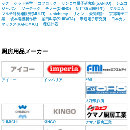
ック
ケット科学
コフロック
サンコウ電子研究所(SANKO)
シムコ
ジャパン
ソーテック
チノー(CHINO)
NITTO(日陶科学)
マルコム
マルチ計測器販売(MULTI)
unichemy
リオン
愛知時計
京都電子工
業
坂本電機製作所
柴田科学(SHIBATA)
帝通電子研究所
日本カノ
マックス(KANOMAX)
理研計器
厨房用品メーカー
FMI
アイコー
インペリア
大穂製作所
OHMICHI
KINGO
クマノ厨房工業