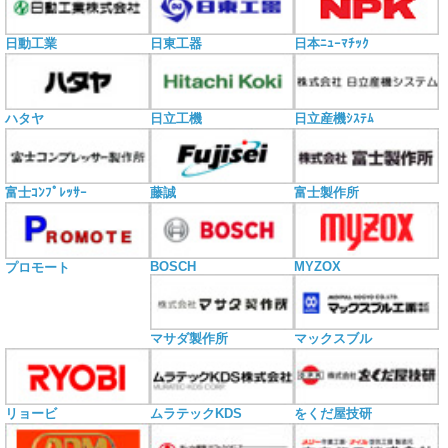
日動工業
日東工器
日本ﾆｭｰﾏﾁｯｸ
ハタヤ
日立工機
日立産機ｼｽﾃﾑ
富士ｺﾝﾌﾟﾚｯｻｰ
藤誠
富士製作所
BOSCH
MYZOX
プロモート
マサダ製作所
マックスブル
リョービ
ムラテックKDS
をくだ屋技研