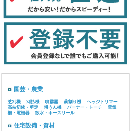
園芸・農業
芝刈機
刈払機
噴霧器
薪割り機
ヘッジトリマー
高枝切鋏・剪定
耕うん機
バーナー・トーチ
電気
柵・電柵器
散水・ホースリール
住宅設備・資材