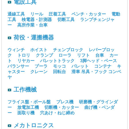
電設工具
通線工具
リール
圧着工具
ペンチ・カッター
電動
工具
検電器・計測器
切断工具
ランプチェンジャ
ー
高所作業・台車
荷役・運搬機器
ウィンチ
ホイスト
チェンブロック
レバーブロッ
ク
トロリ
クランプ
ローラ
リフト
台車
カー
ト
リヤカー
パレットトラック
3脚ヘッド・ベース
バランサー
プーラ
モッコ
パレット
コンテナ
キ
ャスター
クレーン
回転台
滑車
吊具・フック
コンベ
ヤ
工作機械
フライス盤・ボール盤
プレス機
研磨機・グラインダ
ー
放電加工機
切断機・カッター
曲げ機・ベンダ
ー
面取り機
穴あけ・ねじ締め
メカトロニクス