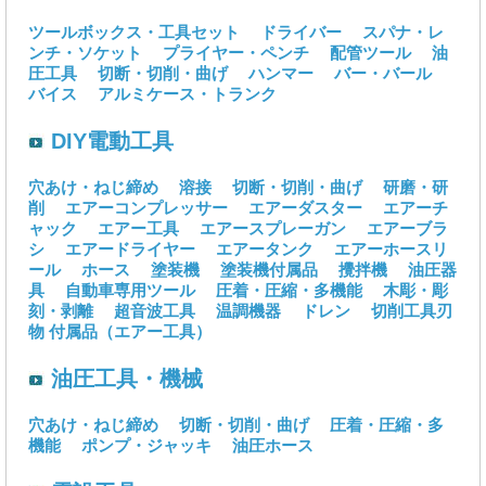
ツールボックス・工具セット
ドライバー
スパナ・レ
ンチ・ソケット
プライヤー・ペンチ
配管ツール
油
圧工具
切断・切削・曲げ
ハンマー
バー・バール
バイス
アルミケース・トランク
DIY電動工具
穴あけ・ねじ締め
溶接
切断・切削・曲げ
研磨・研
削
エアーコンプレッサー
エアーダスター
エアーチ
ャック
エアー工具
エアースプレーガン
エアーブラ
シ
エアードライヤー
エアータンク
エアーホースリ
ール
ホース
塗装機
塗装機付属品
攪拌機
油圧器
具
自動車専用ツール
圧着・圧縮・多機能
木彫・彫
刻・剥離
超音波工具
温調機器
ドレン
切削工具刃
物
付属品（エアー工具）
油圧工具・機械
穴あけ・ねじ締め
切断・切削・曲げ
圧着・圧縮・多
機能
ポンプ・ジャッキ
油圧ホース