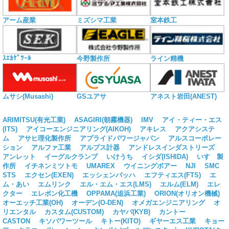
アーム産業
ミズシマ工業
室本鉄工
ｽｴｶｹﾞﾂｰﾙ
今野製作所
ライン精機
ムサシ(Musashi)
GSユアサ
アネスト岩田(ANEST)
ARIMITSU(有光工業)
ASAGIRI(朝霧機器)
IMV
アイ・ティー・エス
(ITS)
アイコーエンジニアリング(AIKOH)
アキレス
アクアシステ
ム
アサヒ理化製作所
アプライドパワージャパン
アルスコーポレー
ション
アルファ工業
アルプス計器
アンドレスインダストリーズ
アンレット
イーグルクランプ
いけうち
イシダ(ISHIDA)
いすゞ製
作所
イチネンミツトモ
UMAREX
ウイニングボアー
NJI
SMC
STS
エクセン(EXEN)
エッシェンバッハ
エフティエス(FTS)
エ
ム・あい
エムリンク
エル・エム・エス(LMS)
エルム(ELM)
エレ
クター
エレポン化工機
OPPAMA(追浜工業)
ORION(オリオン機械)
オーエッチ工業(OH)
オーデン(O-DEN)
オメガエンジニアリング
オ
リエンタル
カスタム(CUSTOM)
カヤバ(KYB)
カントー
CASTON
キソパワーツール
キトー(KITO)
ギヤーエス工業
キョー