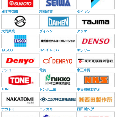
洲本整備機
精和産業
ダイキン
大同興業
ダイヘン
タジマ
TASCO
ﾁﾙｺｰﾎﾟﾚｰｼｮﾝ
デンソー
電菱
デンヨー
東正車両
TONE
トンボ工業
中谷機械製作所
ナカトミ
ニシガキ
西田製作所