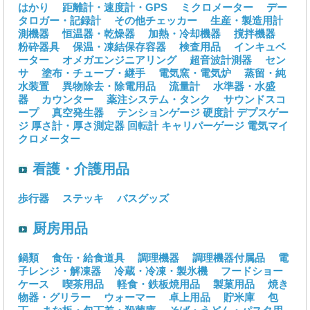
はかり
距離計・速度計・GPS
ミクロメーター
デー
タロガー・記録計
その他チェッカー
生産・製造用計
測機器
恒温器・乾燥器
加熱・冷却機器
撹拌機器
粉砕器具
保温・凍結保存容器
検査用品
インキュベ
ーター
オメガエンジニアリング
超音波計測器
セン
サ
塗布・チューブ・継手
電気窯・電気炉
蒸留・純
水装置
異物除去・除電用品
流量計
水準器・水盛
器
カウンター
薬注システム・タンク
サウンドスコ
ープ
真空発生器
テンションゲージ
硬度計
デプスゲー
ジ
厚さ計・厚さ測定器
回転計
キャリパーゲージ
電気マイ
クロメーター
看護・介護用品
歩行器
ステッキ
バスグッズ
厨房用品
鍋類
食缶・給食道具
調理機器
調理機器付属品
電
子レンジ・解凍器
冷蔵・冷凍・製氷機
フードショー
ケース
喫茶用品
軽食・鉄板焼用品
製菓用品
焼き
物器・グリラー
ウォーマー
卓上用品
貯米庫
包