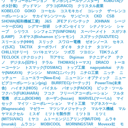
ワ
キラコーポレーション
キンボシ(ゴールデンスター)
KUBOTA(ク
ボタ計装)
グッドマン
グラコ(GRACO)
クリスタル産業
KOBELCO
GOKO
コーセル
コスモキカイ
コレック
ザーレンコ
ーポレーション
サカイマシンツール
サンピース
CKD
CSB
SHOWA(昭和機械工業)
J&S
JFEアドバンテック
JOHNAN
シージ
ーケー(CGK)
シグマー技研
シチズンセイミツ
シナノケンシ
シャ
ープ
シリウス
シンフォニア(SINFONIA)
スーパーメイト
スガツネ
(LAMP)
スギヤス(Bishamon ビシャモン)
スズテック(SUZUTEC)
スリーエッチ(HHH)
スリック
スワロー電機
ゼオンノース
セキス
イ(SJC)
TACTIX
ターボラバ
ダイキ
タクミナ
タコマン
CHILLY(チリー)
ツバキエマソン
ツボ万
ツヨロン
TDKラムダ
TECLOCK（テクロック）
TIアサヒ
Digimax
テクニディア
テク
ノ
デジタル(旧ｱﾛｰ)
テラル
THOMAS(トーマス)
DRACO
トーヨ
ーコーケン
トスマック(TOSMAC)
トップ工業
nagoyatokai
ナカ
ヤ(NAKAYA)
ナンシン
NIVAC(ニバック)
ニチロ工業
ニッチ
ニ
ッチュー
ニューエラー(New-Era)
ニューコン・オプティック
ニュー
ピグコーポレーション(pig)
BURRTEC(バーテック)
PowerTite(未来
舎)
ハイオス(HIOS)
バイタル
パオック(PAOCK)
ビック・ツール
フクハラ(FUKUHARA)
フコク
フリーベアコーポレーション
フルタ
電機
ボエム(BOEHM)
ホーザン(hozan)
MARVEL(マーベル)
マイ
セック
マイツ・コーポレーション
マイト工業
マグネスケール
(Magnescale)
マゼラー
マツシマメジャテック
マルヤス機械
マル
ヤマエクセル
ミスギ
ミツトモ製作所
ミツトヨ
ミツミ
(MITSUVAC)
ミヤコ
ムトーエンジニアリング(MUTOH)
ムラキ
(muraki)
ムラコシ
MOBICOOL
MORNINGSTAR
Movexx社
モ