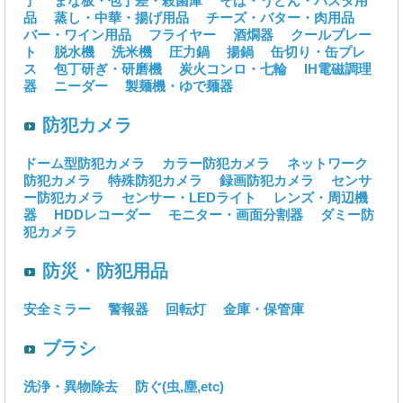
丁
まな板・包丁差・殺菌庫
そば・うどん・パスタ用
品
蒸し・中華・揚げ用品
チーズ・バター・肉用品
バー・ワイン用品
フライヤー
酒燗器
クールプレー
ト
脱水機
洗米機
圧力鍋
揚鍋
缶切り・缶プレ
ス
包丁研ぎ・研磨機
炭火コンロ・七輪
IH電磁調理
器
ニーダー
製麺機・ゆで麺器
防犯カメラ
ドーム型防犯カメラ
カラー防犯カメラ
ネットワーク
防犯カメラ
特殊防犯カメラ
録画防犯カメラ
センサ
ー防犯カメラ
センサー・LEDライト
レンズ・周辺機
器
HDDレコーダー
モニター・画面分割器
ダミー防
犯カメラ
防災・防犯用品
安全ミラー
警報器
回転灯
金庫・保管庫
ブラシ
洗浄・異物除去
防ぐ(虫,塵,etc)