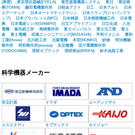
(東密)
東京理化器械(EYELA)
東芝産業機器システム
東日
東浜商
事(TOHIN)
藤田電機製作所
日軽金アクト
日工
日本アルミ
日本
エアーテック
日本オートマチックマシン
日本クランプ(ジャパンクラ
ンプ)
日本プラパレット(NPC)
日本精器
日本精密機械工作
日本電
興
日本電産シンポ(SHIMPO)
日立アプライアンス
日立化成
八光
電機
飯田鉄工所
尾崎製作所
富士インパルス
富士元工業
富士
倉
富士電機
武蔵エンジニアリング(MUSASHI)
平和テクニカ
豊和
工業(Howa)
北川鉄工所
北陽電機
本宏(HONKO)
妙徳
明治機械
製作所
明和製作所(meiwa)
友定建機
淀川電機製作所
(YODOGAWA)
理研オプテック
理研商会(RIKEN)
鈴木油脂工業
科学機器メーカー
安立計器
イマダ
エーアンドデイ
エスエヌディ
オプテックス
カイジョー