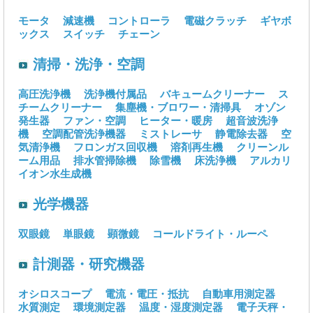
モータ
減速機
コントローラ
電磁クラッチ
ギヤボ
ックス
スイッチ
チェーン
清掃・洗浄・空調
高圧洗浄機
洗浄機付属品
バキュームクリーナー
ス
チームクリーナー
集塵機・ブロワー・清掃具
オゾン
発生器
ファン・空調
ヒーター・暖房
超音波洗浄
機
空調配管洗浄機器
ミストレーサ
静電除去器
空
気清浄機
フロンガス回収機
溶剤再生機
クリーンル
ーム用品
排水管掃除機
除雪機
床洗浄機
アルカリ
イオン水生成機
光学機器
双眼鏡
単眼鏡
顕微鏡
コールドライト・ルーペ
計測器・研究機器
オシロスコープ
電流・電圧・抵抗
自動車用測定器
水質測定
環境測定器
温度・湿度測定器
電子天秤・