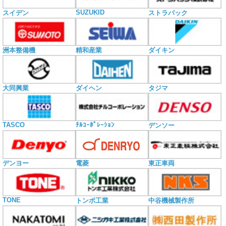
SUZUKID
スイデン
ストラパック
洲本整備機
精和産業
ダイキン
大同興業
ダイヘン
タジマ
TASCO
ﾁﾙｺｰﾎﾟﾚｰｼｮﾝ
デンソー
電菱
デンヨー
東正車両
TONE
トンボ工業
中谷機械製作所