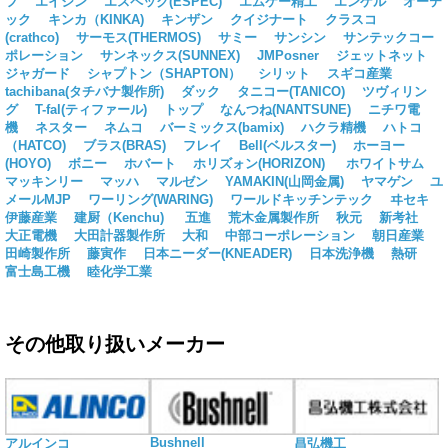
フ
エイシン
エスペック(ESPEC)
エムケー精工
エンゲル
オーテ
ック
キンカ（KINKA)
キンザン
クイジナート
クラスコ
(crathco)
サーモス(THERMOS)
サミー
サンシン
サンテックコー
ポレーション
サンネックス(SUNNEX)
JMPosner
ジェットネット
ジャガード
シャプトン（SHAPTON）
シリット
スギコ産業
tachibana(タチバナ製作所)
ダック
タニコー(TANICO)
ツヴィリン
グ
T-fal(ティファール)
トップ
なんつね(NANTSUNE)
ニチワ電
機
ネスター
ネムコ
バーミックス(bamix)
ハクラ精機
ハトコ
（HATCO)
ブラス(BRAS)
フレイ
Bell(ベルスター)
ホーヨー
(HOYO)
ボニー
ホバート
ホリズォン(HORIZON)
ホワイトサム
マッキンリー
マッハ
マルゼン
YAMAKIN(山岡金属)
ヤマゲン
ユ
メールMJP
ワーリング(WARING)
ワールドキッチンテック
ヰセキ
伊藤産業
建厨（Kenchu)
五進
荒木金属製作所
秋元
新考社
大正電機
大田計器製作所
大和
中部コーポレーション
朝日産業
田崎製作所
藤寅作
日本ニーダー(KNEADER)
日本洗浄機
熱研
富士島工機
睦化学工業
その他取り扱いメーカー
Bushnell
アルインコ
昌弘機工