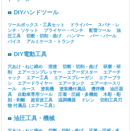
DIYハンドツール
ツールボックス・工具セット
ドライバー
スパナ・レ
ンチ・ソケット
プライヤー・ペンチ
配管ツール
油
圧工具
切断・切削・曲げ
ハンマー
バー・バール
バイス
アルミケース・トランク
DIY電動工具
穴あけ・ねじ締め
溶接
切断・切削・曲げ
研磨・研
削
エアーコンプレッサー
エアーダスター
エアーチ
ャック
エアー工具
エアースプレーガン
エアーブラ
シ
エアードライヤー
エアータンク
エアーホースリ
ール
ホース
塗装機
塗装機付属品
攪拌機
油圧器
具
自動車専用ツール
圧着・圧縮・多機能
木彫・彫
刻・剥離
超音波工具
温調機器
ドレン
切削工具刃
物
付属品（エアー工具）
油圧工具・機械
穴あけ・ねじ締め
切断・切削・曲げ
圧着・圧縮・多