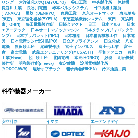
リング
大洋液化ガス(TAIYOLPG)
谷口工業
中央製作所
仲精機
長谷川工業
長谷川電機
椿本バルクシステム
田中衡機工業所
(TANAKA)
電菱（DENRYO)
東栄工業
東京オートマック
東京精密
(東密)
東京理化器械(EYELA)
東芝産業機器システム
東日
東浜商
事(TOHIN)
藤田電機製作所
日軽金アクト
日工
日本アルミ
日本
エアーテック
日本オートマチックマシン
日本クランプ(ジャパンクラ
ンプ)
日本プラパレット(NPC)
日本精器
日本精密機械工作
日本電
興
日本電産シンポ(SHIMPO)
日立アプライアンス
日立化成
八光
電機
飯田鉄工所
尾崎製作所
富士インパルス
富士元工業
富士
倉
富士電機
武蔵エンジニアリング(MUSASHI)
平和テクニカ
豊和
工業(Howa)
北川鉄工所
北陽電機
本宏(HONKO)
妙徳
明治機械
製作所
明和製作所(meiwa)
友定建機
淀川電機製作所
(YODOGAWA)
理研オプテック
理研商会(RIKEN)
鈴木油脂工業
科学機器メーカー
安立計器
イマダ
エーアンドデイ