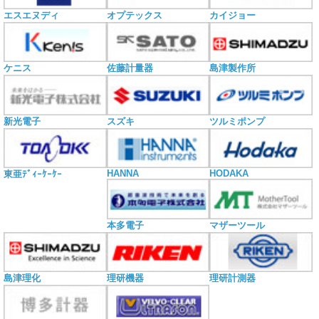
エスエヌディ
オプテックス
カイジョー
ケニス
佐藤計量器
島津製作所
新光電子
スズキ
ツルミポンプ
HANNA
HODAKA
東亜ﾃﾞｨｰｹｰｹｰ
本多電子
マザーツール
島津理化
理研機器
理研計測器