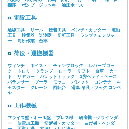
機能
ポンプ・ジャッキ
油圧ホース
電設工具
通線工具
リール
圧着工具
ペンチ・カッター
電動
工具
検電器・計測器
切断工具
ランプチェンジャ
ー
高所作業・台車
荷役・運搬機器
ウィンチ
ホイスト
チェンブロック
レバーブロッ
ク
トロリ
クランプ
ローラ
リフト
台車
カー
ト
リヤカー
パレットトラック
3脚ヘッド・ベース
バランサー
プーラ
モッコ
パレット
コンテナ
キ
ャスター
クレーン
回転台
滑車
吊具・フック
コンベ
ヤ
工作機械
フライス盤・ボール盤
プレス機
研磨機・グラインダ
ー
放電加工機
切断機・カッター
曲げ機・ベンダ
ー
面取り機
穴あけ・ねじ締め