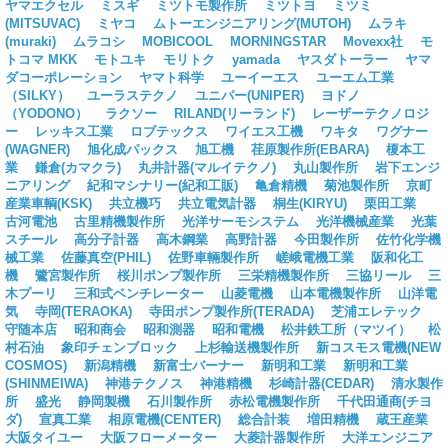
ヤマエクセル
ミスギ
ミツトモ製作所
ミツトヨ
ミツミ
(MITSUVAC)
ミヤコ
ムトーエンジニアリング(MUTOH)
ムラキ
(muraki)
ムラコシ
MOBICOOL
MORNINGSTAR
Movexx社
モ
トコマ MKK
モトユキ
モリトク
yamada
ヤスダトーラー
ヤマ
ダコーポレーション
ヤマト科学
ユーイーエス
ユーエム工業
（SILKY）
ユーラステクノ
ユニパー(UNIPER)
ヨドノ
（YODONO）
ラクソー
RILAND(リーランド)
レーザーテクノロジ
ー
レッキス工業
ロブテックス
ワイエス工機
ワキタ
ワグナー
(WAGNER)
旭化成パックス
旭工機
荏原製作所(EBARA)
榎本工
業
鎌倉(カマクラ)
丸井計器(マルイテクノ)
丸山製作所
岩下エンジ
ニアリング
紀和マシナリー(紀和工販)
亀倉精機
菊池製作所
京町
産業車輌(KSK)
共立機巧
共立電気計器
桐生(KIRYU)
栗田工業
古河電池
古里精機製作所
光洋サーモシステム
光洋機械産業
光葉
スチール
高分子計器
高木鋼業
高野計器
今田製作所
佐竹化学機
械工業
佐藤真空(PHIL)
佐野車輛製作所
嵯峨電機工業
阪和化工
機
鷺宮製作所
桜川ポンプ製作所
三栄精機製作所
三協リール
三
木プーリ
三和式ベンチレーター
山菱電機
山本電機製作所
山洋電
気
寺岡(TERAOKA)
寺田ポンプ製作所(TERADA)
芝浦エレテック
守随本店
昭和商会
昭和測器
昭和電機
松井鉄工所（マツイ）
松
村石油
象印チェンブロック
上杉輸送機製作所
新コスモス電機(NEW
COSMOS)
新潟精機
新富士バーナー
新明和工業
新明和工業
(SHINMEIWA)
神港テクノス
神港精機
杉崎計器(CEDAR)
清水製作
所
盛光
静岡製機
石川製作所
赤松電機製作所
千代田通商(チヨ
ダ)
宣真工業
相原電機(CENTER)
総合計装
増田精機
蔵王産業
大阪タイユー
大阪フローメーター
大菱計器製作所
大洋エンジニア