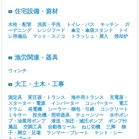
住宅設備・資材
水栓・配管
洗面・手洗
トイレ・バス
キッチン
ガ
ーデニング
レンジフード
傘立・傘袋スタンド
トイ
レ用備品
マット・スノコ
トラッシュ・屑入
焼却炉
漁労関連・器具
ウィンチ
大工・土木・工事
測定具
変圧器・トランス
海外用トランス
充電器・
スターター・電源
インバーター
コンバーター
電工
ドラム
発電機
シーラー・梱包・引締
コンクリート
ミキサー
投光機・照明器具
チェーンソー
水中ポン
プ・油業用ポンプ
液送・加圧・減圧ポンプ
ポンプ付
属品
空調工具
自動巻リール
ねじ切機
三脚
梯
子・脚立・足場
ランマー・プレート
テント・シー
ト・ブース