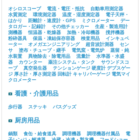
オシロスコープ
電流・電圧・抵抗
自動車用測定器
水質測定
環境測定器
温度・湿度測定器
電子天秤・
はかり
距離計・速度計・GPS
ミクロメーター
デー
タロガー・記録計
その他チェッカー
生産・製造用計
測機器
恒温器・乾燥器
加熱・冷却機器
撹拌機器
粉砕器具
保温・凍結保存容器
検査用品
インキュベ
ーター
オメガエンジニアリング
超音波計測器
セン
サ
塗布・チューブ・継手
電気窯・電気炉
蒸留・純
水装置
異物除去・除電用品
流量計
水準器・水盛
器
カウンター
薬注システム・タンク
サウンドスコ
ープ
真空発生器
テンションゲージ
硬度計
デプスゲー
ジ
厚さ計・厚さ測定器
回転計
キャリパーゲージ
電気マイ
クロメーター
看護・介護用品
歩行器
ステッキ
バスグッズ
厨房用品
鍋類
食缶・給食道具
調理機器
調理機器付属品
電
子レンジ・解凍器
冷蔵・冷凍・製氷機
フードショー