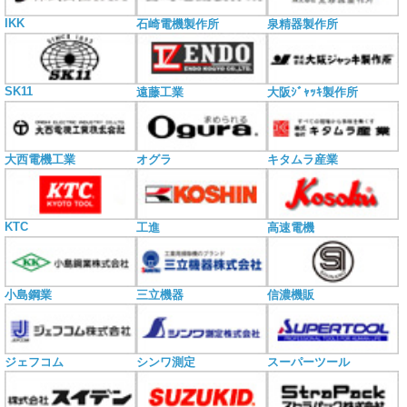
IKK
石崎電機製作所
泉精器製作所
SK11
遠藤工業
大阪ｼﾞｬｯｷ製作所
大西電機工業
オグラ
キタムラ産業
KTC
工進
高速電機
小島鋼業
三立機器
信濃機販
ジェフコム
シンワ測定
スーパーツール