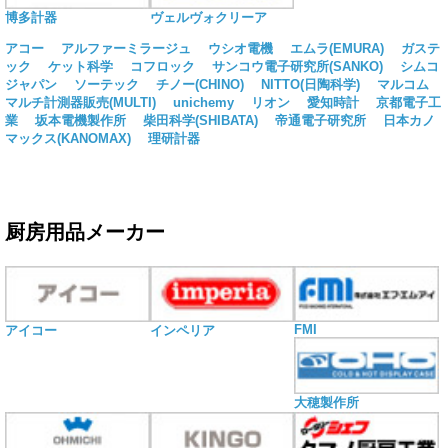
博多計器
ヴェルヴォクリーア
アコー
アルファーミラージュ
ウシオ電機
エムラ(EMURA)
ガステ
ック
ケット科学
コフロック
サンコウ電子研究所(SANKO)
シムコ
ジャパン
ソーテック
チノー(CHINO)
NITTO(日陶科学)
マルコム
マルチ計測器販売(MULTI)
unichemy
リオン
愛知時計
京都電子工
業
坂本電機製作所
柴田科学(SHIBATA)
帝通電子研究所
日本カノ
マックス(KANOMAX)
理研計器
厨房用品メーカー
FMI
アイコー
インペリア
大穂製作所