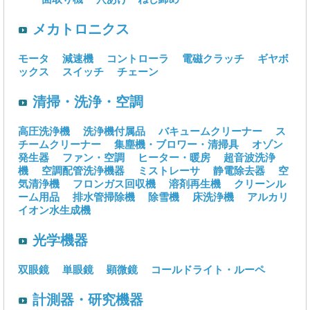
メカトロニクス
モータ
減速機
コントローラ
電磁クラッチ
ギヤボ
ックス
スイッチ
チェーン
清掃・洗浄・空調
高圧洗浄機
洗浄機付属品
バキュームクリーナー
ス
チームクリーナー
集塵機・ブロワー・清掃具
オゾン
発生器
ファン・空調
ヒーター・暖房
超音波洗浄
機
空調配管洗浄機器
ミストレーサ
静電除去器
空
気清浄機
フロンガス回収機
溶剤再生機
クリーンル
ーム用品
排水管掃除機
除雪機
床洗浄機
アルカリ
イオン水生成機
光学機器
双眼鏡
単眼鏡
顕微鏡
コールドライト・ルーペ
計測器・研究機器