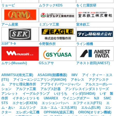
リョービ
ムラテックKDS
をくだ屋技研
アーム産業
ミズシマ工業
室本鉄工
ｽｴｶｹﾞﾂｰﾙ
今野製作所
ライン精機
ムサシ(Musashi)
GSユアサ
アネスト岩田(ANEST)
ARIMITSU(有光工業)
ASAGIRI(朝霧機器)
IMV
アイ・ティー・エス
(ITS)
アイコーエンジニアリング(AIKOH)
アキレス
アクアシステ
ム
アサヒ理化製作所
アプライドパワージャパン
アルスコーポレー
ション
アルファ工業
アルプス計器
アンドレスインダストリーズ
アンレット
イーグルクランプ
いけうち
イシダ(ISHIDA)
いすゞ製
作所
イチネンミツトモ
UMAREX
ウイニングボアー
NJI
SMC
STS
エクセン(EXEN)
エッシェンバッハ
エフティエス(FTS)
エ
ム・あい
エムリンク
エル・エム・エス(LMS)
エルム(ELM)
エレ
クター
エレポン化工機
OPPAMA(追浜工業)
ORION(オリオン機械)