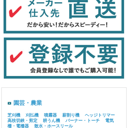
園芸・農業
芝刈機
刈払機
噴霧器
薪割り機
ヘッジトリマー
高枝切鋏・剪定
耕うん機
バーナー・トーチ
電気
柵・電柵器
散水・ホースリール