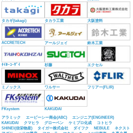
タカギ(takagi)
タカラ工業
大阪塗料
ACCRETECH
アールジェイ
鈴木工業
ﾀｲﾎｰｺｰｻﾞｲ
杉藤
エクセル
ミノックス
ワルサー
フリアー(FLIR)
KAKUDAI
FKsystem
アラミック
エービーシー商会(ABC)
エンジニア(ENGINEER)
KAKUDAI
クマヒラ
グローベン
ケミプロ化成
コトヒラ
SHINEI(信栄物産)
タイガー株式会社
ダイフク
NEBULE
ネクスト