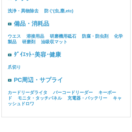
洗浄・異物除去
防ぐ(虫,塵,etc)
備品・消耗品
ウエス
溶接用品
研磨機用砥石
防腐・防虫剤
化学
製品
研磨剤
油吸収マット
ﾀﾞｲｴｯﾄ･美容･健康
爪切り
PC周辺・サプライ
カードリーダライタ
バーコードリーダー
キーボー
ド
モニタ・タッチパネル
充電器・バッテリー
キャ
ッシュドロワ