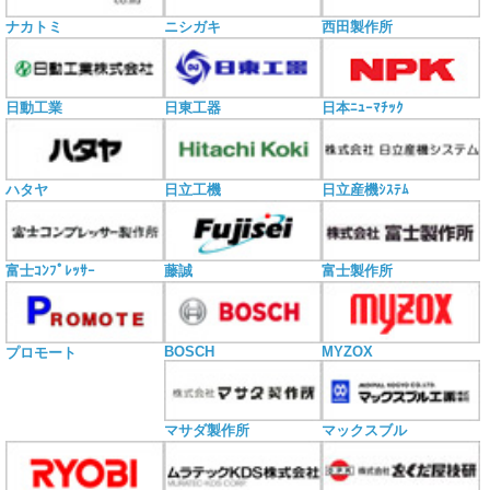
ナカトミ
ニシガキ
西田製作所
日動工業
日東工器
日本ﾆｭｰﾏﾁｯｸ
ハタヤ
日立工機
日立産機ｼｽﾃﾑ
富士ｺﾝﾌﾟﾚｯｻｰ
藤誠
富士製作所
BOSCH
MYZOX
プロモート
マサダ製作所
マックスブル