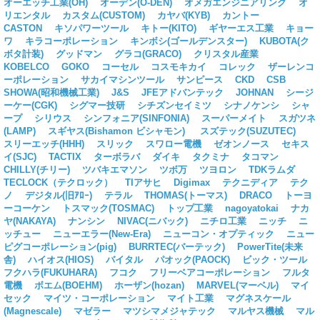
オーエッチ工業(OH)
オーデン(O-DEN)
オメガエンジニアリング
オ
リエンタル
カスタム(CUSTOM)
カヤバ(KYB)
カントー
CASTON
キソパワーツール
キトー(KITO)
ギヤーエス工業
キョー
ワ
キラコーポレーション
キンボシ(ゴールデンスター)
KUBOTA(ク
ボタ計装)
グッドマン
グラコ(GRACO)
クリスタル産業
KOBELCO
GOKO
コーセル
コスモキカイ
コレック
ザーレンコ
ーポレーション
サカイマシンツール
サンピース
CKD
CSB
SHOWA(昭和機械工業)
J&S
JFEアドバンテック
JOHNAN
シージ
ーケー(CGK)
シグマー技研
シチズンセイミツ
シナノケンシ
シャ
ープ
シリウス
シンフォニア(SINFONIA)
スーパーメイト
スガツネ
(LAMP)
スギヤス(Bishamon ビシャモン)
スズテック(SUZUTEC)
スリーエッチ(HHH)
スリック
スワロー電機
ゼオンノース
セキス
イ(SJC)
TACTIX
ターボラバ
ダイキ
タクミナ
タコマン
CHILLY(チリー)
ツバキエマソン
ツボ万
ツヨロン
TDKラムダ
TECLOCK（テクロック）
TIアサヒ
Digimax
テクニディア
テク
ノ
デジタル(旧ｱﾛｰ)
テラル
THOMAS(トーマス)
DRACO
トーヨ
ーコーケン
トスマック(TOSMAC)
トップ工業
nagoyatokai
ナカ
ヤ(NAKAYA)
ナンシン
NIVAC(ニバック)
ニチロ工業
ニッチ
ニ
ッチュー
ニューエラー(New-Era)
ニューコン・オプティック
ニュー
ピグコーポレーション(pig)
BURRTEC(バーテック)
PowerTite(未来
舎)
ハイオス(HIOS)
バイタル
パオック(PAOCK)
ビック・ツール
フクハラ(FUKUHARA)
フコク
フリーベアコーポレーション
フルタ
電機
ボエム(BOEHM)
ホーザン(hozan)
MARVEL(マーベル)
マイ
セック
マイツ・コーポレーション
マイト工業
マグネスケール
(Magnescale)
マゼラー
マツシマメジャテック
マルヤス機械
マル