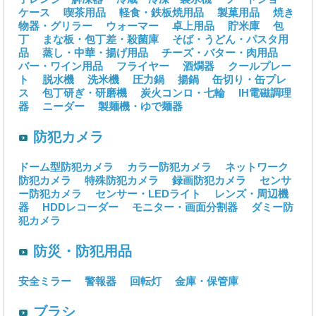
ケース
喫茶用品
軽食・鉄板焼用品
製菓用品
焼き
物器・グリラー
ウォーマー
卓上用品
貯米庫
包
丁
まな板・包丁差・殺菌庫
そば・うどん・パスタ用
品
蒸し・中華・揚げ用品
チーズ・バター・肉用品
バー・ワイン用品
フライヤー
酒燗器
クールプレー
ト
脱水機
洗米機
圧力鍋
揚鍋
缶切り・缶プレ
ス
包丁研ぎ・研磨機
炭火コンロ・七輪
IH電磁調理
器
ニーダー
製麺機・ゆで麺器
防犯カメラ
ドーム型防犯カメラ
カラー防犯カメラ
ネットワーク
防犯カメラ
特殊防犯カメラ
録画防犯カメラ
センサ
ー防犯カメラ
センサー・LEDライト
レンズ・周辺機
器
HDDレコーダー
モニター・画面分割器
ダミー防
犯カメラ
防災・防犯用品
安全ミラー
警報器
回転灯
金庫・保管庫
ブラシ