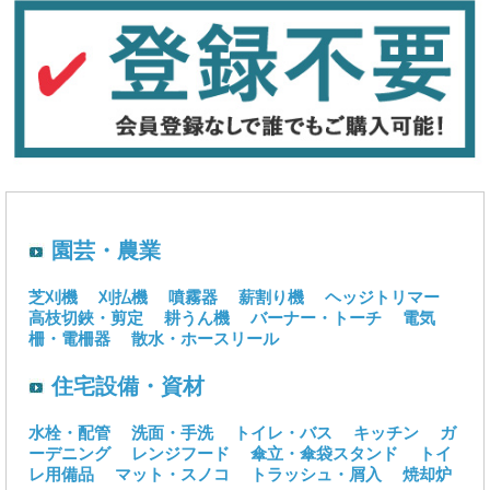
園芸・農業
芝刈機
刈払機
噴霧器
薪割り機
ヘッジトリマー
高枝切鋏・剪定
耕うん機
バーナー・トーチ
電気
柵・電柵器
散水・ホースリール
住宅設備・資材
水栓・配管
洗面・手洗
トイレ・バス
キッチン
ガ
ーデニング
レンジフード
傘立・傘袋スタンド
トイ
レ用備品
マット・スノコ
トラッシュ・屑入
焼却炉