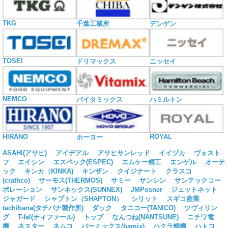
TKG
千葉工業所
デンゲン
TOSEI
ドリマックス
ニッセイ
NEMCO
バイタミックス
ハミルトン
HIRANO
ROYAL
ホーヨー
ASAHI(アサヒ)
アイデアル
アサヒサンレッド
イイヅカ
ヴォスト
フ
エイシン
エスペック(ESPEC)
エムケー精工
エンゲル
オーテ
ック
キンカ（KINKA)
キンザン
クイジナート
クラスコ
(crathco)
サーモス(THERMOS)
サミー
サンシン
サンテックコー
ポレーション
サンネックス(SUNNEX)
JMPosner
ジェットネット
ジャガード
シャプトン（SHAPTON）
シリット
スギコ産業
tachibana(タチバナ製作所)
ダック
タニコー(TANICO)
ツヴィリン
グ
T-fal(ティファール)
トップ
なんつね(NANTSUNE)
ニチワ電
機
ネスター
ネムコ
バーミックス(bamix)
ハクラ精機
ハトコ