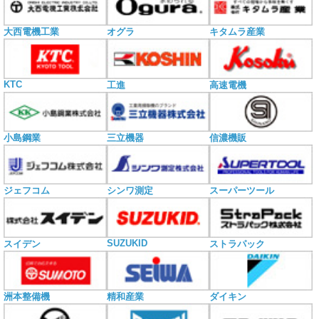
大西電機工業
オグラ
キタムラ産業
KTC
工進
高速電機
小島鋼業
三立機器
信濃機販
ジェフコム
シンワ測定
スーパーツール
SUZUKID
スイデン
ストラパック
洲本整備機
精和産業
ダイキン