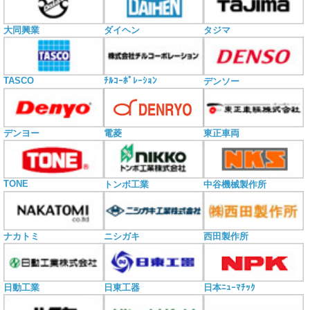
大同興業
ダイヘン
タジマ
TASCO
ﾁﾙｺｰﾎﾟﾚｰｼｮﾝ
デンソー
電菱
デンヨー
東正車両
TONE
トンボ工業
中谷機械製作所
ナカトミ
ニシガキ
西田製作所
日動工業
日東工器
日本ﾆｭｰﾏﾁｯｸ