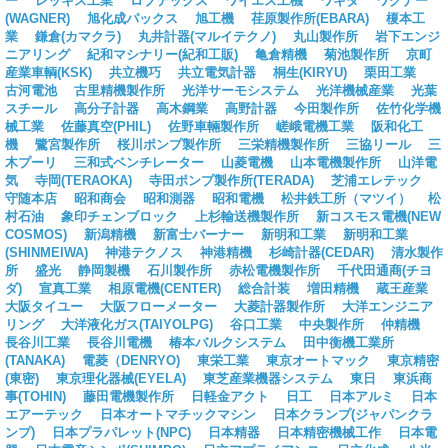
ー
レッキス工業
ロブテックス
ワイエス工機
ワキタ
ワグナー
(WAGNER)
旭化成パックス
旭工機
荏原製作所(EBARA)
榎本工
業
鎌倉(カマクラ)
丸井計器(マルイテクノ)
丸山製作所
岩下エンジ
ニアリング
紀和マシナリー(紀和工販)
亀倉精機
菊池製作所
京町
産業車輌(KSK)
共立機巧
共立電気計器
桐生(KIRYU)
栗田工業
古河電池
古里精機製作所
光洋サーモシステム
光洋機械産業
光葉
スチール
高分子計器
高木鋼業
高野計器
今田製作所
佐竹化学機
械工業
佐藤真空(PHIL)
佐野車輛製作所
嵯峨電機工業
阪和化工
機
鷺宮製作所
桜川ポンプ製作所
三栄精機製作所
三協リール
三
木プーリ
三和式ベンチレーター
山菱電機
山本電機製作所
山洋電
気
寺岡(TERAOKA)
寺田ポンプ製作所(TERADA)
芝浦エレテック
守随本店
昭和商会
昭和測器
昭和電機
松井鉄工所（マツイ）
松
村石油
象印チェンブロック
上杉輸送機製作所
新コスモス電機(NEW
COSMOS)
新潟精機
新富士バーナー
新明和工業
新明和工業
(SHINMEIWA)
神港テクノス
神港精機
杉崎計器(CEDAR)
清水製作
所
盛光
静岡製機
石川製作所
赤松電機製作所
千代田通商(チヨ
ダ)
宣真工業
相原電機(CENTER)
総合計装
増田精機
蔵王産業
大阪タイユー
大阪フローメーター
大菱計器製作所
大洋エンジニア
リング
大洋液化ガス(TAIYOLPG)
谷口工業
中央製作所
仲精機
長谷川工業
長谷川電機
椿本バルクシステム
田中衡機工業所
(TANAKA)
電菱（DENRYO)
東栄工業
東京オートマック
東京精密
(東密)
東京理化器械(EYELA)
東芝産業機器システム
東日
東浜商
事(TOHIN)
藤田電機製作所
日軽金アクト
日工
日本アルミ
日本
エアーテック
日本オートマチックマシン
日本クランプ(ジャパンクラ
ンプ)
日本プラパレット(NPC)
日本精器
日本精密機械工作
日本電