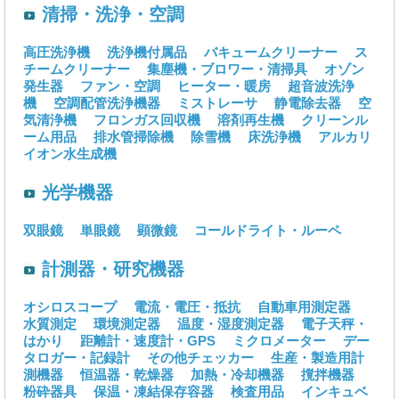
清掃・洗浄・空調
高圧洗浄機
洗浄機付属品
バキュームクリーナー
ス
チームクリーナー
集塵機・ブロワー・清掃具
オゾン
発生器
ファン・空調
ヒーター・暖房
超音波洗浄
機
空調配管洗浄機器
ミストレーサ
静電除去器
空
気清浄機
フロンガス回収機
溶剤再生機
クリーンル
ーム用品
排水管掃除機
除雪機
床洗浄機
アルカリ
イオン水生成機
光学機器
双眼鏡
単眼鏡
顕微鏡
コールドライト・ルーペ
計測器・研究機器
オシロスコープ
電流・電圧・抵抗
自動車用測定器
水質測定
環境測定器
温度・湿度測定器
電子天秤・
はかり
距離計・速度計・GPS
ミクロメーター
デー
タロガー・記録計
その他チェッカー
生産・製造用計
測機器
恒温器・乾燥器
加熱・冷却機器
撹拌機器
粉砕器具
保温・凍結保存容器
検査用品
インキュベ