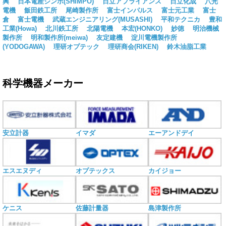
興
日本電産シンポ(SHIMPO)
日立アプライアンス
日立化成
八光
電機
飯田鉄工所
尾崎製作所
富士インパルス
富士元工業
富士
倉
富士電機
武蔵エンジニアリング(MUSASHI)
平和テクニカ
豊和
工業(Howa)
北川鉄工所
北陽電機
本宏(HONKO)
妙徳
明治機械
製作所
明和製作所(meiwa)
友定建機
淀川電機製作所
(YODOGAWA)
理研オプテック
理研商会(RIKEN)
鈴木油脂工業
科学機器メーカー
安立計器
イマダ
エーアンドデイ
エスエヌディ
オプテックス
カイジョー
ケニス
佐藤計量器
島津製作所