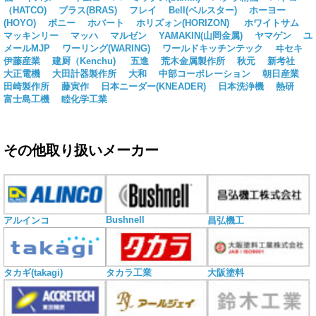
（HATCO)
ブラス(BRAS)
フレイ
Bell(ベルスター)
ホーヨー
(HOYO)
ボニー
ホバート
ホリズォン(HORIZON)
ホワイトサム
マッキンリー
マッハ
マルゼン
YAMAKIN(山岡金属)
ヤマゲン
ユ
メールMJP
ワーリング(WARING)
ワールドキッチンテック
ヰセキ
伊藤産業
建厨（Kenchu)
五進
荒木金属製作所
秋元
新考社
大正電機
大田計器製作所
大和
中部コーポレーション
朝日産業
田崎製作所
藤寅作
日本ニーダー(KNEADER)
日本洗浄機
熱研
富士島工機
睦化学工業
その他取り扱いメーカー
Bushnell
アルインコ
昌弘機工
タカギ(takagi)
タカラ工業
大阪塗料