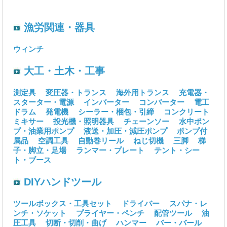
漁労関連・器具
ウィンチ
大工・土木・工事
測定具
変圧器・トランス
海外用トランス
充電器・
スターター・電源
インバーター
コンバーター
電工
ドラム
発電機
シーラー・梱包・引締
コンクリート
ミキサー
投光機・照明器具
チェーンソー
水中ポン
プ・油業用ポンプ
液送・加圧・減圧ポンプ
ポンプ付
属品
空調工具
自動巻リール
ねじ切機
三脚
梯
子・脚立・足場
ランマー・プレート
テント・シー
ト・ブース
DIYハンドツール
ツールボックス・工具セット
ドライバー
スパナ・レ
ンチ・ソケット
プライヤー・ペンチ
配管ツール
油
圧工具
切断・切削・曲げ
ハンマー
バー・バール