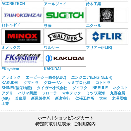
ACCRETECH
アールジェイ
鈴木工業
ﾀｲﾎｰｺｰｻﾞｲ
杉藤
エクセル
ミノックス
ワルサー
フリアー(FLIR)
KAKUDAI
FKsystem
アラミック
エービーシー商会(ABC)
エンジニア(ENGINEER)
KAKUDAI
クマヒラ
グローベン
ケミプロ化成
コトヒラ
SHINEI(信栄物産)
タイガー株式会社
ダイフク
NEBULE
ネクスト
アグリ
ハリマ興産
フローラ
マキテック
ミツワ東海
丸喜金属
(MK)
若狭屋
新屋製作所
新宮商行
仁張工作所
太幸
米澤器械
工業
ホーム
|
ショッピングカート
特定商取引法表示
|
ご利用案内