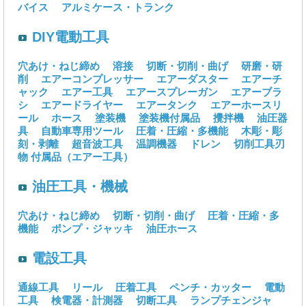
バイス
アルミケース・トランク
DIY電動工具
穴あけ・ねじ締め
溶接
切断・切削・曲げ
研磨・研
削
エアーコンプレッサー
エアーダスター
エアーチ
ャック
エアー工具
エアースプレーガン
エアーブラ
シ
エアードライヤー
エアータンク
エアーホースリ
ール
ホース
塗装機
塗装機付属品
攪拌機
油圧器
具
自動車専用ツール
圧着・圧縮・多機能
木彫・彫
刻・剥離
超音波工具
温調機器
ドレン
切削工具刃
物
付属品（エアー工具）
油圧工具・機械
穴あけ・ねじ締め
切断・切削・曲げ
圧着・圧縮・多
機能
ポンプ・ジャッキ
油圧ホース
電設工具
通線工具
リール
圧着工具
ペンチ・カッター
電動
工具
検電器・計測器
切断工具
ランプチェンジャ