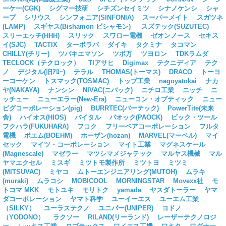
ーケー(CGK)
シグマー技研
シチズンセイミツ
シナノケンシ
シャ
ープ
シリウス
シンフォニア(SINFONIA)
スーパーメイト
スガツネ
(LAMP)
スギヤス(Bishamon ビシャモン)
スズテック(SUZUTEC)
スリーエッチ(HHH)
スリック
スワロー電機
ゼオンノース
セキス
イ(SJC)
TACTIX
ターボラバ
ダイキ
タクミナ
タコマン
CHILLY(チリー)
ツバキエマソン
ツボ万
ツヨロン
TDKラムダ
TECLOCK（テクロック）
TIアサヒ
Digimax
テクニディア
テク
ノ
デジタル(旧ｱﾛｰ)
テラル
THOMAS(トーマス)
DRACO
トーヨ
ーコーケン
トスマック(TOSMAC)
トップ工業
nagoyatokai
ナカ
ヤ(NAKAYA)
ナンシン
NIVAC(ニバック)
ニチロ工業
ニッチ
ニ
ッチュー
ニューエラー(New-Era)
ニューコン・オプティック
ニュー
ピグコーポレーション(pig)
BURRTEC(バーテック)
PowerTite(未来
舎)
ハイオス(HIOS)
バイタル
パオック(PAOCK)
ビック・ツール
フクハラ(FUKUHARA)
フコク
フリーベアコーポレーション
フルタ
電機
ボエム(BOEHM)
ホーザン(hozan)
MARVEL(マーベル)
マイ
セック
マイツ・コーポレーション
マイト工業
マグネスケール
(Magnescale)
マゼラー
マツシマメジャテック
マルヤス機械
マル
ヤマエクセル
ミスギ
ミツトモ製作所
ミツトヨ
ミツミ
(MITSUVAC)
ミヤコ
ムトーエンジニアリング(MUTOH)
ムラキ
(muraki)
ムラコシ
MOBICOOL
MORNINGSTAR
Movexx社
モ
トコマ MKK
モトユキ
モリトク
yamada
ヤスダトーラー
ヤマ
ダコーポレーション
ヤマト科学
ユーイーエス
ユーエム工業
（SILKY）
ユーラステクノ
ユニパー(UNIPER)
ヨドノ
（YODONO）
ラクソー
RILAND(リーランド)
レーザーテクノロジ