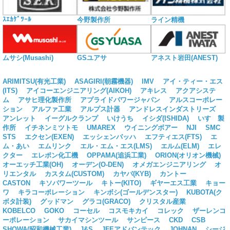
ｽｴｶｹﾞﾂｰﾙ
今野製作所
ライン精機
ムサシ(Musashi)
GSユアサ
アネスト岩田(ANEST)
ARIMITSU(有光工業)
ASAGIRI(朝霧機器)
IMV
アイ・ティー・エス
(ITS)
アイコーエンジニアリング(AIKOH)
アキレス
アクアシステ
ム
アサヒ理化製作所
アプライドパワージャパン
アルスコーポレー
ション
アルファ工業
アルプス計器
アンドレスインダストリーズ
アンレット
イーグルクランプ
いけうち
イシダ(ISHIDA)
いすゞ製
作所
イチネンミツトモ
UMAREX
ウイニングボアー
NJI
SMC
STS
エクセン(EXEN)
エッシェンバッハ
エフティエス(FTS)
エ
ム・あい
エムリンク
エル・エム・エス(LMS)
エルム(ELM)
エレ
クター
エレポン化工機
OPPAMA(追浜工業)
ORION(オリオン機械)
オーエッチ工業(OH)
オーデン(O-DEN)
オメガエンジニアリング
オ
リエンタル
カスタム(CUSTOM)
カヤバ(KYB)
カントー
CASTON
キソパワーツール
キトー(KITO)
ギヤーエス工業
キョー
ワ
キラコーポレーション
キンボシ(ゴールデンスター)
KUBOTA(ク
ボタ計装)
グッドマン
グラコ(GRACO)
クリスタル産業
KOBELCO
GOKO
コーセル
コスモキカイ
コレック
ザーレンコ
ーポレーション
サカイマシンツール
サンピース
CKD
CSB
SHOWA(昭和機械工業)
J&S
JFEアドバンテック
JOHNAN
シージ