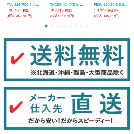
MVL-120-7000 シンドウシキレベルスイッチ ＭＶＬ－１２０－７０００ （Ｌ＝７０００ ケーブルツリサゲガタ） マツシマメジャテック
TA0200 ポンプ架台 タクミナ
PESU-200-S4-E-S-S ポンプ架台・撹拌機架台付タンク タクミナ【送料無料】【激安】【セール】
320,710円
(税別)
16,980円
(税別)
131,970円
(税別)
(税込
:
352,781円)
(税込
:
18,678円)
(税込
:
145,167円)