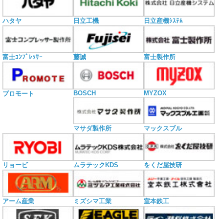
ハタヤ
日立工機
日立産機ｼｽﾃﾑ
富士ｺﾝﾌﾟﾚｯｻｰ
藤誠
富士製作所
BOSCH
MYZOX
プロモート
マサダ製作所
マックスブル
リョービ
ムラテックKDS
をくだ屋技研
アーム産業
ミズシマ工業
室本鉄工