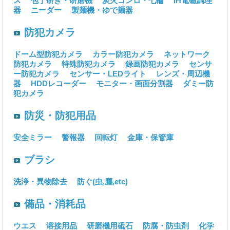
ス
包丁研ぎ・研磨機
炭火コンロ・七輪
IH電磁調理
器
ニーダー
製麺機・ゆで麺器
防犯カメラ
ドーム型防犯カメラ
カラー防犯カメラ
ネットワーク
防犯カメラ
特殊防犯カメラ
録画防犯カメラ
センサ
ー防犯カメラ
センサー・LEDライト
レンズ・周辺機
器
HDDレコーダー
モニター・画面分割器
ダミー防
犯カメラ
防災・防犯用品
安全ミラー
警報器
回転灯
金庫・保管庫
ブラシ
洗浄・異物除去
防ぐ(虫,塵,etc)
備品・消耗品
ウエス
溶接用品
研磨機用砥石
防腐・防虫剤
化学