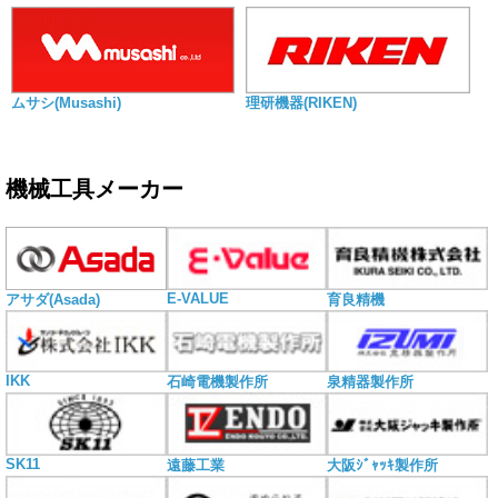
ムサシ(Musashi)
理研機器(RIKEN)
機械工具メーカー
E-VALUE
アサダ(Asada)
育良精機
IKK
石崎電機製作所
泉精器製作所
SK11
遠藤工業
大阪ｼﾞｬｯｷ製作所