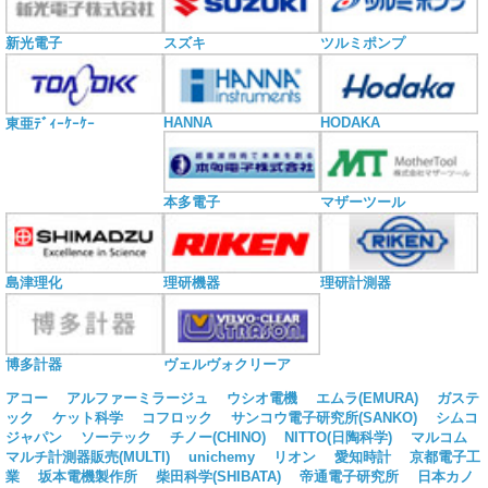
新光電子
スズキ
ツルミポンプ
HANNA
HODAKA
東亜ﾃﾞｨｰｹｰｹｰ
本多電子
マザーツール
島津理化
理研機器
理研計測器
博多計器
ヴェルヴォクリーア
アコー
アルファーミラージュ
ウシオ電機
エムラ(EMURA)
ガステ
ック
ケット科学
コフロック
サンコウ電子研究所(SANKO)
シムコ
ジャパン
ソーテック
チノー(CHINO)
NITTO(日陶科学)
マルコム
マルチ計測器販売(MULTI)
unichemy
リオン
愛知時計
京都電子工
業
坂本電機製作所
柴田科学(SHIBATA)
帝通電子研究所
日本カノ