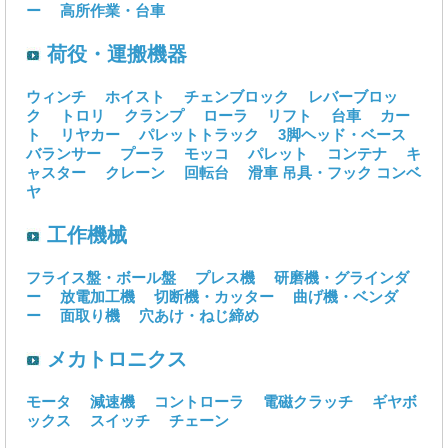
ー
高所作業・台車
荷役・運搬機器
ウィンチ
ホイスト
チェンブロック
レバーブロッ
ク
トロリ
クランプ
ローラ
リフト
台車
カー
ト
リヤカー
パレットトラック
3脚ヘッド・ベース
バランサー
プーラ
モッコ
パレット
コンテナ
キ
ャスター
クレーン
回転台
滑車
吊具・フック
コンベ
ヤ
工作機械
フライス盤・ボール盤
プレス機
研磨機・グラインダ
ー
放電加工機
切断機・カッター
曲げ機・ベンダ
ー
面取り機
穴あけ・ねじ締め
メカトロニクス
モータ
減速機
コントローラ
電磁クラッチ
ギヤボ
ックス
スイッチ
チェーン