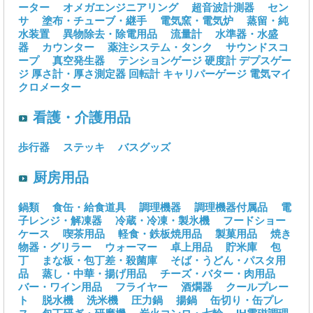
ーター
オメガエンジニアリング
超音波計測器
セン
サ
塗布・チューブ・継手
電気窯・電気炉
蒸留・純
水装置
異物除去・除電用品
流量計
水準器・水盛
器
カウンター
薬注システム・タンク
サウンドスコ
ープ
真空発生器
テンションゲージ
硬度計
デプスゲー
ジ
厚さ計・厚さ測定器
回転計
キャリパーゲージ
電気マイ
クロメーター
看護・介護用品
歩行器
ステッキ
バスグッズ
厨房用品
鍋類
食缶・給食道具
調理機器
調理機器付属品
電
子レンジ・解凍器
冷蔵・冷凍・製氷機
フードショー
ケース
喫茶用品
軽食・鉄板焼用品
製菓用品
焼き
物器・グリラー
ウォーマー
卓上用品
貯米庫
包
丁
まな板・包丁差・殺菌庫
そば・うどん・パスタ用
品
蒸し・中華・揚げ用品
チーズ・バター・肉用品
バー・ワイン用品
フライヤー
酒燗器
クールプレー
ト
脱水機
洗米機
圧力鍋
揚鍋
缶切り・缶プレ