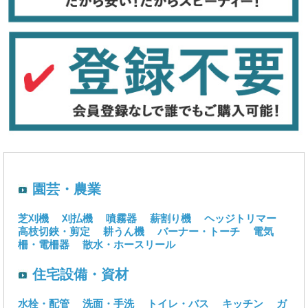
園芸・農業
芝刈機
刈払機
噴霧器
薪割り機
ヘッジトリマー
高枝切鋏・剪定
耕うん機
バーナー・トーチ
電気
柵・電柵器
散水・ホースリール
住宅設備・資材
水栓・配管
洗面・手洗
トイレ・バス
キッチン
ガ