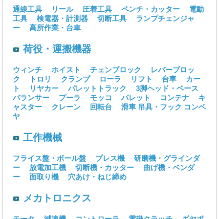
通線工具
リール
圧着工具
ペンチ・カッター
電動
工具
検電器・計測器
切断工具
ランプチェンジャ
ー
高所作業・台車
荷役・運搬機器
ウィンチ
ホイスト
チェンブロック
レバーブロッ
ク
トロリ
クランプ
ローラ
リフト
台車
カー
ト
リヤカー
パレットトラック
3脚ヘッド・ベース
バランサー
プーラ
モッコ
パレット
コンテナ
キ
ャスター
クレーン
回転台
滑車
吊具・フック
コンベ
ヤ
工作機械
フライス盤・ボール盤
プレス機
研磨機・グラインダ
ー
放電加工機
切断機・カッター
曲げ機・ベンダ
ー
面取り機
穴あけ・ねじ締め
メカトロニクス
モータ
減速機
コントローラ
電磁クラッチ
ギヤボ