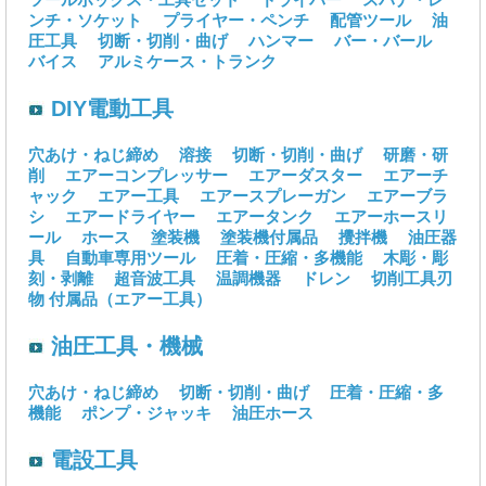
ンチ・ソケット
プライヤー・ペンチ
配管ツール
油
圧工具
切断・切削・曲げ
ハンマー
バー・バール
バイス
アルミケース・トランク
DIY電動工具
穴あけ・ねじ締め
溶接
切断・切削・曲げ
研磨・研
削
エアーコンプレッサー
エアーダスター
エアーチ
ャック
エアー工具
エアースプレーガン
エアーブラ
シ
エアードライヤー
エアータンク
エアーホースリ
ール
ホース
塗装機
塗装機付属品
攪拌機
油圧器
具
自動車専用ツール
圧着・圧縮・多機能
木彫・彫
刻・剥離
超音波工具
温調機器
ドレン
切削工具刃
物
付属品（エアー工具）
油圧工具・機械
穴あけ・ねじ締め
切断・切削・曲げ
圧着・圧縮・多
機能
ポンプ・ジャッキ
油圧ホース
電設工具