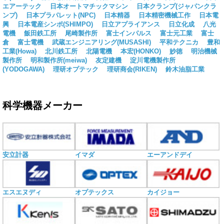
エアーテック
日本オートマチックマシン
日本クランプ(ジャパンクラ
ンプ)
日本プラパレット(NPC)
日本精器
日本精密機械工作
日本電
興
日本電産シンポ(SHIMPO)
日立アプライアンス
日立化成
八光
電機
飯田鉄工所
尾崎製作所
富士インパルス
富士元工業
富士
倉
富士電機
武蔵エンジニアリング(MUSASHI)
平和テクニカ
豊和
工業(Howa)
北川鉄工所
北陽電機
本宏(HONKO)
妙徳
明治機械
製作所
明和製作所(meiwa)
友定建機
淀川電機製作所
(YODOGAWA)
理研オプテック
理研商会(RIKEN)
鈴木油脂工業
科学機器メーカー
安立計器
イマダ
エーアンドデイ
エスエヌディ
オプテックス
カイジョー