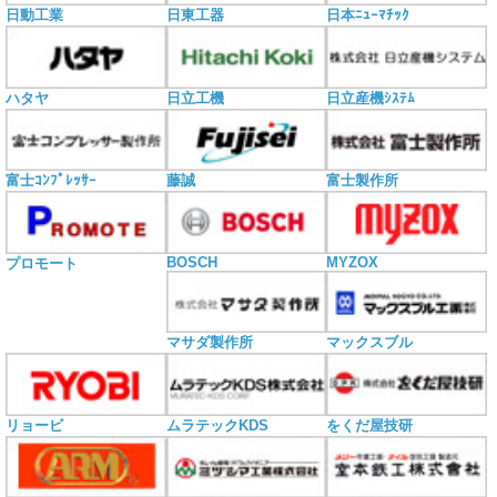
日動工業
日東工器
日本ﾆｭｰﾏﾁｯｸ
ハタヤ
日立工機
日立産機ｼｽﾃﾑ
富士ｺﾝﾌﾟﾚｯｻｰ
藤誠
富士製作所
BOSCH
MYZOX
プロモート
マサダ製作所
マックスブル
リョービ
ムラテックKDS
をくだ屋技研