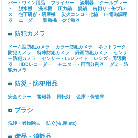
バー・ワイン用品
フライヤー
酒燗器
クールプレー
ト
脱水機
洗米機
圧力鍋
揚鍋
缶切り・缶プレ
ス
包丁研ぎ・研磨機
炭火コンロ・七輪
IH電磁調理
器
ニーダー
製麺機・ゆで麺器
防犯カメラ
ドーム型防犯カメラ
カラー防犯カメラ
ネットワーク
防犯カメラ
特殊防犯カメラ
録画防犯カメラ
センサ
ー防犯カメラ
センサー・LEDライト
レンズ・周辺機
器
HDDレコーダー
モニター・画面分割器
ダミー防
犯カメラ
防災・防犯用品
安全ミラー
警報器
回転灯
金庫・保管庫
ブラシ
洗浄・異物除去
防ぐ(虫,塵,etc)
備品・消耗品