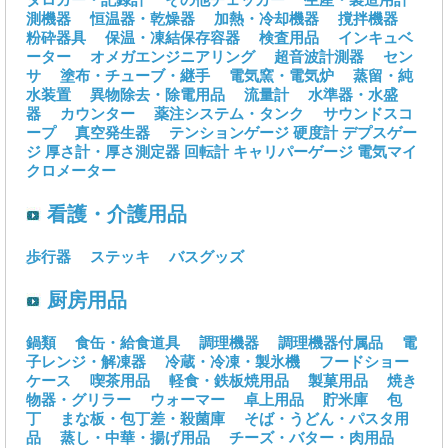
測機器
恒温器・乾燥器
加熱・冷却機器
撹拌機器
粉砕器具
保温・凍結保存容器
検査用品
インキュベ
ーター
オメガエンジニアリング
超音波計測器
セン
サ
塗布・チューブ・継手
電気窯・電気炉
蒸留・純
水装置
異物除去・除電用品
流量計
水準器・水盛
器
カウンター
薬注システム・タンク
サウンドスコ
ープ
真空発生器
テンションゲージ
硬度計
デプスゲー
ジ
厚さ計・厚さ測定器
回転計
キャリパーゲージ
電気マイ
クロメーター
看護・介護用品
歩行器
ステッキ
バスグッズ
厨房用品
鍋類
食缶・給食道具
調理機器
調理機器付属品
電
子レンジ・解凍器
冷蔵・冷凍・製氷機
フードショー
ケース
喫茶用品
軽食・鉄板焼用品
製菓用品
焼き
物器・グリラー
ウォーマー
卓上用品
貯米庫
包
丁
まな板・包丁差・殺菌庫
そば・うどん・パスタ用
品
蒸し・中華・揚げ用品
チーズ・バター・肉用品