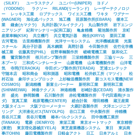
（SILKY）
ユーラステクノ
ユニパー(UNIPER)
ヨドノ
（YODONO）
ラクソー
RILAND(リーランド)
レーザーテクノロジ
ー
レッキス工業
ロブテックス
ワイエス工機
ワキタ
ワグナー
(WAGNER)
旭化成パックス
旭工機
荏原製作所(EBARA)
榎本工
業
鎌倉(カマクラ)
丸井計器(マルイテクノ)
丸山製作所
岩下エンジ
ニアリング
紀和マシナリー(紀和工販)
亀倉精機
菊池製作所
京町
産業車輌(KSK)
共立機巧
共立電気計器
桐生(KIRYU)
栗田工業
古河電池
古里精機製作所
光洋サーモシステム
光洋機械産業
光葉
スチール
高分子計器
高木鋼業
高野計器
今田製作所
佐竹化学機
械工業
佐藤真空(PHIL)
佐野車輛製作所
嵯峨電機工業
阪和化工
機
鷺宮製作所
桜川ポンプ製作所
三栄精機製作所
三協リール
三
木プーリ
三和式ベンチレーター
山菱電機
山本電機製作所
山洋電
気
寺岡(TERAOKA)
寺田ポンプ製作所(TERADA)
芝浦エレテック
守随本店
昭和商会
昭和測器
昭和電機
松井鉄工所（マツイ）
松
村石油
象印チェンブロック
上杉輸送機製作所
新コスモス電機(NEW
COSMOS)
新潟精機
新富士バーナー
新明和工業
新明和工業
(SHINMEIWA)
神港テクノス
神港精機
杉崎計器(CEDAR)
清水製作
所
盛光
静岡製機
石川製作所
赤松電機製作所
千代田通商(チヨ
ダ)
宣真工業
相原電機(CENTER)
総合計装
増田精機
蔵王産業
大阪タイユー
大阪フローメーター
大菱計器製作所
大洋エンジニア
リング
大洋液化ガス(TAIYOLPG)
谷口工業
中央製作所
仲精機
長谷川工業
長谷川電機
椿本バルクシステム
田中衡機工業所
(TANAKA)
電菱（DENRYO)
東栄工業
東京オートマック
東京精密
(東密)
東京理化器械(EYELA)
東芝産業機器システム
東日
東浜商
事(TOHIN)
藤田電機製作所
日軽金アクト
日工
日本アルミ
日本