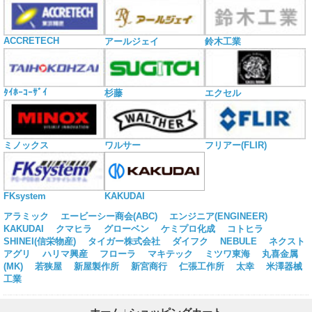
ACCRETECH
アールジェイ
鈴木工業
ﾀｲﾎｰｺｰｻﾞｲ
杉藤
エクセル
ミノックス
ワルサー
フリアー(FLIR)
KAKUDAI
FKsystem
アラミック
エービーシー商会(ABC)
エンジニア(ENGINEER)
KAKUDAI
クマヒラ
グローベン
ケミプロ化成
コトヒラ
SHINEI(信栄物産)
タイガー株式会社
ダイフク
NEBULE
ネクスト
アグリ
ハリマ興産
フローラ
マキテック
ミツワ東海
丸喜金属
(MK)
若狭屋
新屋製作所
新宮商行
仁張工作所
太幸
米澤器械
工業