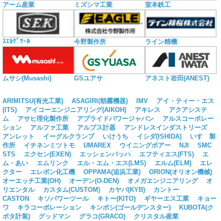
アーム産業
ミズシマ工業
室本鉄工
ｽｴｶｹﾞﾂｰﾙ
今野製作所
ライン精機
ムサシ(Musashi)
GSユアサ
アネスト岩田(ANEST)
ARIMITSU(有光工業)
ASAGIRI(朝霧機器)
IMV
アイ・ティー・エス
(ITS)
アイコーエンジニアリング(AIKOH)
アキレス
アクアシステ
ム
アサヒ理化製作所
アプライドパワージャパン
アルスコーポレー
ション
アルファ工業
アルプス計器
アンドレスインダストリーズ
アンレット
イーグルクランプ
いけうち
イシダ(ISHIDA)
いすゞ製
作所
イチネンミツトモ
UMAREX
ウイニングボアー
NJI
SMC
STS
エクセン(EXEN)
エッシェンバッハ
エフティエス(FTS)
エ
ム・あい
エムリンク
エル・エム・エス(LMS)
エルム(ELM)
エレ
クター
エレポン化工機
OPPAMA(追浜工業)
ORION(オリオン機械)
オーエッチ工業(OH)
オーデン(O-DEN)
オメガエンジニアリング
オ
リエンタル
カスタム(CUSTOM)
カヤバ(KYB)
カントー
CASTON
キソパワーツール
キトー(KITO)
ギヤーエス工業
キョー
ワ
キラコーポレーション
キンボシ(ゴールデンスター)
KUBOTA(ク
ボタ計装)
グッドマン
グラコ(GRACO)
クリスタル産業