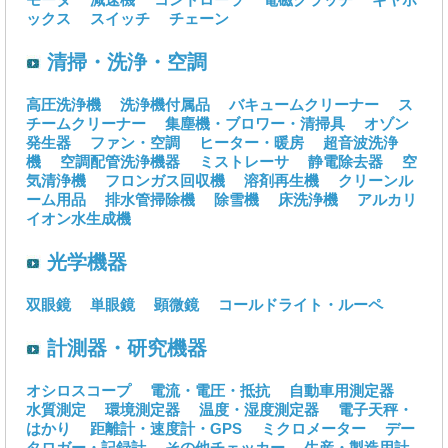
ックス
スイッチ
チェーン
清掃・洗浄・空調
高圧洗浄機
洗浄機付属品
バキュームクリーナー
ス
チームクリーナー
集塵機・ブロワー・清掃具
オゾン
発生器
ファン・空調
ヒーター・暖房
超音波洗浄
機
空調配管洗浄機器
ミストレーサ
静電除去器
空
気清浄機
フロンガス回収機
溶剤再生機
クリーンル
ーム用品
排水管掃除機
除雪機
床洗浄機
アルカリ
イオン水生成機
光学機器
双眼鏡
単眼鏡
顕微鏡
コールドライト・ルーペ
計測器・研究機器
オシロスコープ
電流・電圧・抵抗
自動車用測定器
水質測定
環境測定器
温度・湿度測定器
電子天秤・
はかり
距離計・速度計・GPS
ミクロメーター
デー
タロガー・記録計
その他チェッカー
生産・製造用計