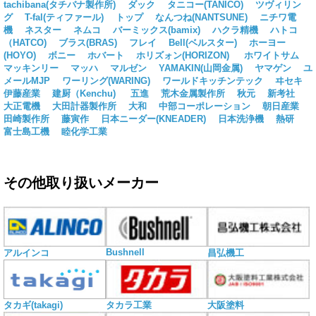
tachibana(タチバナ製作所)
ダック
タニコー(TANICO)
ツヴィリン
グ
T-fal(ティファール)
トップ
なんつね(NANTSUNE)
ニチワ電
機
ネスター
ネムコ
バーミックス(bamix)
ハクラ精機
ハトコ
（HATCO)
ブラス(BRAS)
フレイ
Bell(ベルスター)
ホーヨー
(HOYO)
ボニー
ホバート
ホリズォン(HORIZON)
ホワイトサム
マッキンリー
マッハ
マルゼン
YAMAKIN(山岡金属)
ヤマゲン
ユ
メールMJP
ワーリング(WARING)
ワールドキッチンテック
ヰセキ
伊藤産業
建厨（Kenchu)
五進
荒木金属製作所
秋元
新考社
大正電機
大田計器製作所
大和
中部コーポレーション
朝日産業
田崎製作所
藤寅作
日本ニーダー(KNEADER)
日本洗浄機
熱研
富士島工機
睦化学工業
その他取り扱いメーカー
Bushnell
アルインコ
昌弘機工
タカギ(takagi)
タカラ工業
大阪塗料