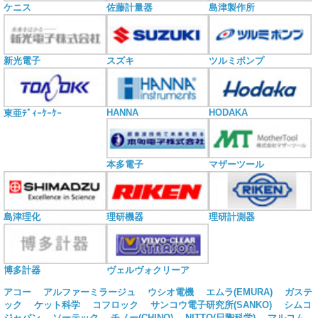
ケニス
佐藤計量器
島津製作所
新光電子
スズキ
ツルミポンプ
HANNA
HODAKA
東亜ﾃﾞｨｰｹｰｹｰ
本多電子
マザーツール
島津理化
理研機器
理研計測器
博多計器
ヴェルヴォクリーア
アコー
アルファーミラージュ
ウシオ電機
エムラ(EMURA)
ガステ
ック
ケット科学
コフロック
サンコウ電子研究所(SANKO)
シムコ
ジャパン
ソーテック
チノー(CHINO)
NITTO(日陶科学)
マルコム