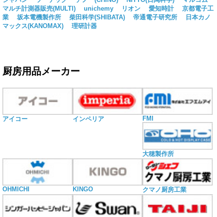
マルチ計測器販売(MULTI)
unichemy
リオン
愛知時計
京都電子工
業
坂本電機製作所
柴田科学(SHIBATA)
帝通電子研究所
日本カノ
マックス(KANOMAX)
理研計器
厨房用品メーカー
FMI
アイコー
インペリア
大穂製作所
OHMICHI
KINGO
クマノ厨房工業