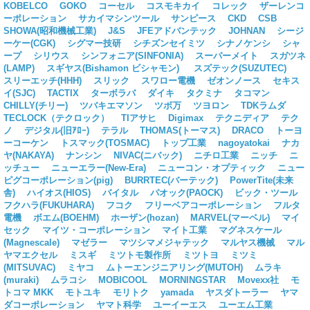
KOBELCO
GOKO
コーセル
コスモキカイ
コレック
ザーレンコ
ーポレーション
サカイマシンツール
サンピース
CKD
CSB
SHOWA(昭和機械工業)
J&S
JFEアドバンテック
JOHNAN
シージ
ーケー(CGK)
シグマー技研
シチズンセイミツ
シナノケンシ
シャ
ープ
シリウス
シンフォニア(SINFONIA)
スーパーメイト
スガツネ
(LAMP)
スギヤス(Bishamon ビシャモン)
スズテック(SUZUTEC)
スリーエッチ(HHH)
スリック
スワロー電機
ゼオンノース
セキス
イ(SJC)
TACTIX
ターボラバ
ダイキ
タクミナ
タコマン
CHILLY(チリー)
ツバキエマソン
ツボ万
ツヨロン
TDKラムダ
TECLOCK（テクロック）
TIアサヒ
Digimax
テクニディア
テク
ノ
デジタル(旧ｱﾛｰ)
テラル
THOMAS(トーマス)
DRACO
トーヨ
ーコーケン
トスマック(TOSMAC)
トップ工業
nagoyatokai
ナカ
ヤ(NAKAYA)
ナンシン
NIVAC(ニバック)
ニチロ工業
ニッチ
ニ
ッチュー
ニューエラー(New-Era)
ニューコン・オプティック
ニュー
ピグコーポレーション(pig)
BURRTEC(バーテック)
PowerTite(未来
舎)
ハイオス(HIOS)
バイタル
パオック(PAOCK)
ビック・ツール
フクハラ(FUKUHARA)
フコク
フリーベアコーポレーション
フルタ
電機
ボエム(BOEHM)
ホーザン(hozan)
MARVEL(マーベル)
マイ
セック
マイツ・コーポレーション
マイト工業
マグネスケール
(Magnescale)
マゼラー
マツシマメジャテック
マルヤス機械
マル
ヤマエクセル
ミスギ
ミツトモ製作所
ミツトヨ
ミツミ
(MITSUVAC)
ミヤコ
ムトーエンジニアリング(MUTOH)
ムラキ
(muraki)
ムラコシ
MOBICOOL
MORNINGSTAR
Movexx社
モ
トコマ MKK
モトユキ
モリトク
yamada
ヤスダトーラー
ヤマ
ダコーポレーション
ヤマト科学
ユーイーエス
ユーエム工業