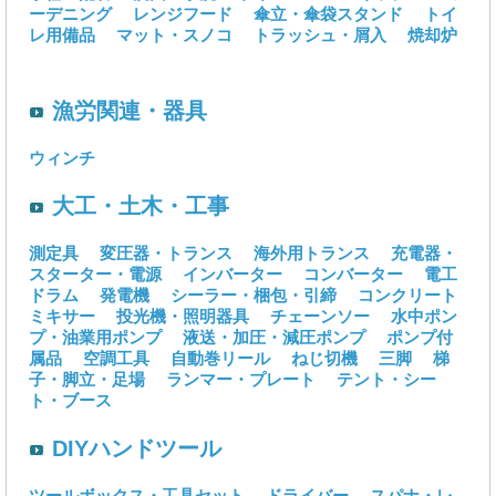
ーデニング
レンジフード
傘立・傘袋スタンド
トイ
レ用備品
マット・スノコ
トラッシュ・屑入
焼却炉
漁労関連・器具
ウィンチ
大工・土木・工事
測定具
変圧器・トランス
海外用トランス
充電器・
スターター・電源
インバーター
コンバーター
電工
ドラム
発電機
シーラー・梱包・引締
コンクリート
ミキサー
投光機・照明器具
チェーンソー
水中ポン
プ・油業用ポンプ
液送・加圧・減圧ポンプ
ポンプ付
属品
空調工具
自動巻リール
ねじ切機
三脚
梯
子・脚立・足場
ランマー・プレート
テント・シー
ト・ブース
DIYハンドツール
ツールボックス・工具セット
ドライバー
スパナ・レ