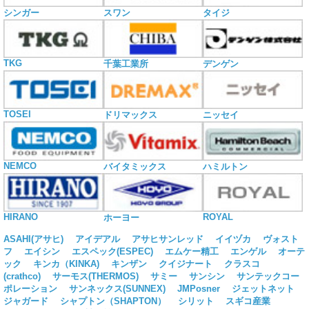
シンガー
スワン
タイジ
TKG
千葉工業所
デンゲン
TOSEI
ドリマックス
ニッセイ
NEMCO
バイタミックス
ハミルトン
HIRANO
ROYAL
ホーヨー
ASAHI(アサヒ)
アイデアル
アサヒサンレッド
イイヅカ
ヴォスト
フ
エイシン
エスペック(ESPEC)
エムケー精工
エンゲル
オーテ
ック
キンカ（KINKA)
キンザン
クイジナート
クラスコ
(crathco)
サーモス(THERMOS)
サミー
サンシン
サンテックコー
ポレーション
サンネックス(SUNNEX)
JMPosner
ジェットネット
ジャガード
シャプトン（SHAPTON）
シリット
スギコ産業