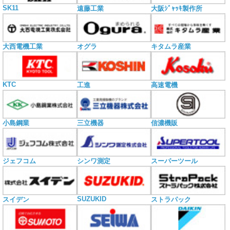
SK11
遠藤工業
大阪ｼﾞｬｯｷ製作所
大西電機工業
オグラ
キタムラ産業
KTC
工進
高速電機
小島鋼業
三立機器
信濃機販
ジェフコム
シンワ測定
スーパーツール
SUZUKID
スイデン
ストラパック