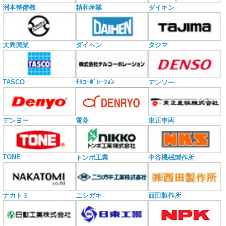
洲本整備機
精和産業
ダイキン
大同興業
ダイヘン
タジマ
TASCO
ﾁﾙｺｰﾎﾟﾚｰｼｮﾝ
デンソー
電菱
デンヨー
東正車両
TONE
トンボ工業
中谷機械製作所
ナカトミ
ニシガキ
西田製作所