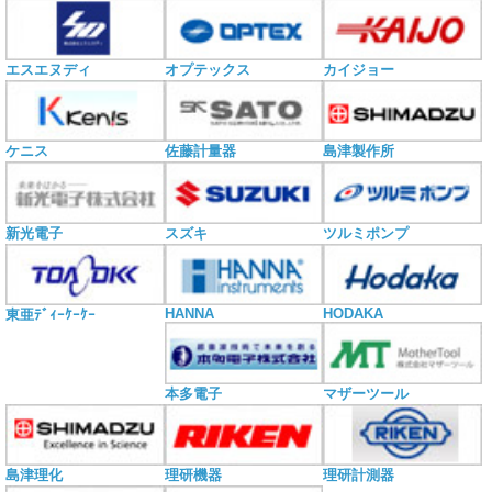
エスエヌディ
オプテックス
カイジョー
ケニス
佐藤計量器
島津製作所
新光電子
スズキ
ツルミポンプ
HANNA
HODAKA
東亜ﾃﾞｨｰｹｰｹｰ
本多電子
マザーツール
島津理化
理研機器
理研計測器