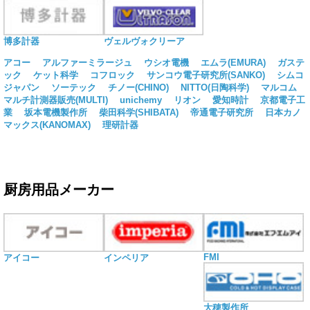
博多計器
ヴェルヴォクリーア
アコー
アルファーミラージュ
ウシオ電機
エムラ(EMURA)
ガステ
ック
ケット科学
コフロック
サンコウ電子研究所(SANKO)
シムコ
ジャパン
ソーテック
チノー(CHINO)
NITTO(日陶科学)
マルコム
マルチ計測器販売(MULTI)
unichemy
リオン
愛知時計
京都電子工
業
坂本電機製作所
柴田科学(SHIBATA)
帝通電子研究所
日本カノ
マックス(KANOMAX)
理研計器
厨房用品メーカー
FMI
アイコー
インペリア
大穂製作所