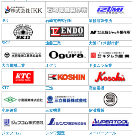
IKK
石崎電機製作所
泉精器製作所
SK11
遠藤工業
大阪ｼﾞｬｯｷ製作所
大西電機工業
オグラ
キタムラ産業
KTC
工進
高速電機
小島鋼業
三立機器
信濃機販
ジェフコム
シンワ測定
スーパーツール