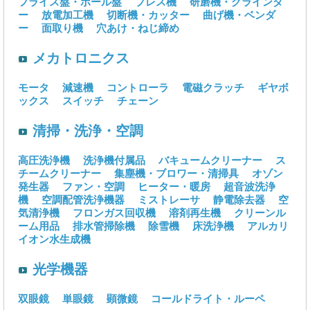
フライス盤・ボール盤
プレス機
研磨機・グラインダ
ー
放電加工機
切断機・カッター
曲げ機・ベンダ
ー
面取り機
穴あけ・ねじ締め
メカトロニクス
モータ
減速機
コントローラ
電磁クラッチ
ギヤボ
ックス
スイッチ
チェーン
清掃・洗浄・空調
高圧洗浄機
洗浄機付属品
バキュームクリーナー
ス
チームクリーナー
集塵機・ブロワー・清掃具
オゾン
発生器
ファン・空調
ヒーター・暖房
超音波洗浄
機
空調配管洗浄機器
ミストレーサ
静電除去器
空
気清浄機
フロンガス回収機
溶剤再生機
クリーンル
ーム用品
排水管掃除機
除雪機
床洗浄機
アルカリ
イオン水生成機
光学機器
双眼鏡
単眼鏡
顕微鏡
コールドライト・ルーペ