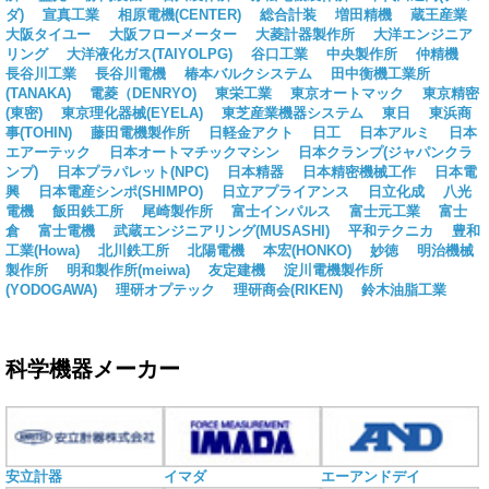
ダ)
宣真工業
相原電機(CENTER)
総合計装
増田精機
蔵王産業
大阪タイユー
大阪フローメーター
大菱計器製作所
大洋エンジニア
リング
大洋液化ガス(TAIYOLPG)
谷口工業
中央製作所
仲精機
長谷川工業
長谷川電機
椿本バルクシステム
田中衡機工業所
(TANAKA)
電菱（DENRYO)
東栄工業
東京オートマック
東京精密
(東密)
東京理化器械(EYELA)
東芝産業機器システム
東日
東浜商
事(TOHIN)
藤田電機製作所
日軽金アクト
日工
日本アルミ
日本
エアーテック
日本オートマチックマシン
日本クランプ(ジャパンクラ
ンプ)
日本プラパレット(NPC)
日本精器
日本精密機械工作
日本電
興
日本電産シンポ(SHIMPO)
日立アプライアンス
日立化成
八光
電機
飯田鉄工所
尾崎製作所
富士インパルス
富士元工業
富士
倉
富士電機
武蔵エンジニアリング(MUSASHI)
平和テクニカ
豊和
工業(Howa)
北川鉄工所
北陽電機
本宏(HONKO)
妙徳
明治機械
製作所
明和製作所(meiwa)
友定建機
淀川電機製作所
(YODOGAWA)
理研オプテック
理研商会(RIKEN)
鈴木油脂工業
科学機器メーカー
安立計器
イマダ
エーアンドデイ