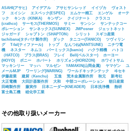
ASAHI(アサヒ)
アイデアル
アサヒサンレッド
イイヅカ
ヴォスト
フ
エイシン
エスペック(ESPEC)
エムケー精工
エンゲル
オーテ
ック
キンカ（KINKA)
キンザン
クイジナート
クラスコ
(crathco)
サーモス(THERMOS)
サミー
サンシン
サンテックコー
ポレーション
サンネックス(SUNNEX)
JMPosner
ジェットネット
ジャガード
シャプトン（SHAPTON）
シリット
スギコ産業
tachibana(タチバナ製作所)
ダック
タニコー(TANICO)
ツヴィリン
グ
T-fal(ティファール)
トップ
なんつね(NANTSUNE)
ニチワ電
機
ネスター
ネムコ
バーミックス(bamix)
ハクラ精機
ハトコ
（HATCO)
ブラス(BRAS)
フレイ
Bell(ベルスター)
ホーヨー
(HOYO)
ボニー
ホバート
ホリズォン(HORIZON)
ホワイトサム
マッキンリー
マッハ
マルゼン
YAMAKIN(山岡金属)
ヤマゲン
ユ
メールMJP
ワーリング(WARING)
ワールドキッチンテック
ヰセキ
伊藤産業
建厨（Kenchu)
五進
荒木金属製作所
秋元
新考社
大正電機
大田計器製作所
大和
中部コーポレーション
朝日産業
田崎製作所
藤寅作
日本ニーダー(KNEADER)
日本洗浄機
熱研
富士島工機
睦化学工業
その他取り扱いメーカー