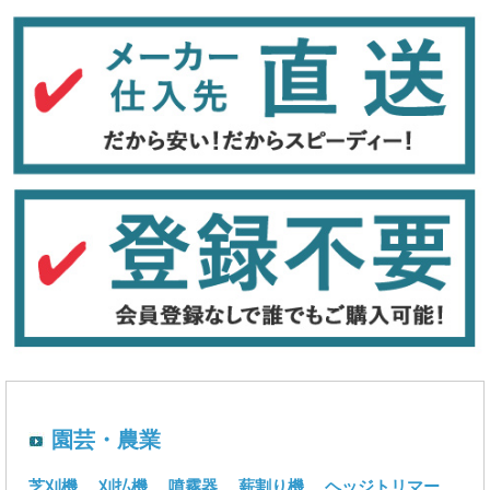
園芸・農業
芝刈機
刈払機
噴霧器
薪割り機
ヘッジトリマー