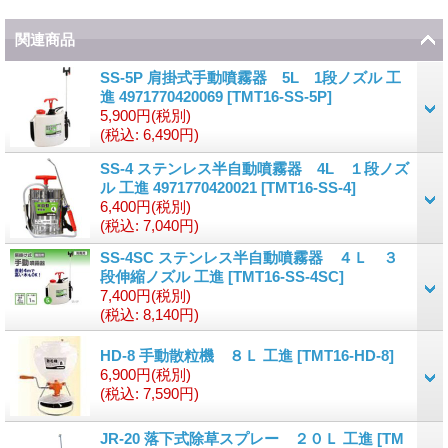
関連商品
SS-5P 肩掛式手動噴霧器 5L 1段ノズル 工
進 4971770420069
[
TMT16-SS-5P
]
5,900円
(税別)
(税込
:
6,490円)
SS-4 ステンレス半自動噴霧器 4L １段ノズ
ル 工進 4971770420021
[
TMT16-SS-4
]
6,400円
(税別)
(税込
:
7,040円)
SS-4SC ステンレス半自動噴霧器 ４Ｌ ３
段伸縮ノズル 工進
[
TMT16-SS-4SC
]
7,400円
(税別)
(税込
:
8,140円)
HD-8 手動散粒機 ８Ｌ 工進
[
TMT16-HD-8
]
6,900円
(税別)
(税込
:
7,590円)
JR-20 落下式除草スプレー ２０Ｌ 工進
[
TM