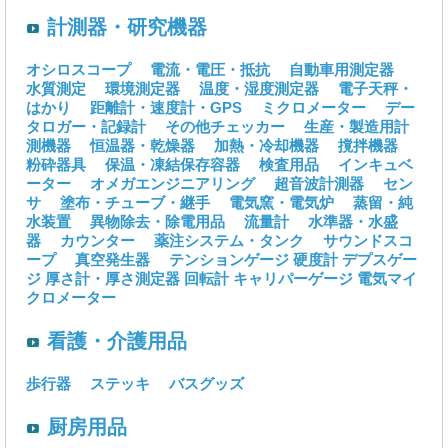
計測器・研究機器
オシロスコープ
電流・電圧・抵抗
自動車用測定器
水質測定
環境測定器
温度・湿度測定器
電子天秤・
はかり
距離計・速度計・GPS
ミクロメーター
デー
タロガー・記録計
その他チェッカー
生産・製造用計
測機器
恒温器・乾燥器
加熱・冷却機器
撹拌機器
粉砕器具
保温・凍結保存容器
検査用品
インキュベ
ーター
オメガエンジニアリング
超音波計測器
セン
サ
塗布・チューブ・継手
電気窯・電気炉
蒸留・純
水装置
異物除去・除電用品
流量計
水準器・水盛
器
カウンター
薬注システム・タンク
サウンドスコ
ープ
真空発生器
テンションゲージ
硬度計
デプスゲー
ジ
厚さ計・厚さ測定器
回転計
キャリパーゲージ
電気マイ
クロメーター
看護・介護用品
歩行器
ステッキ
バスグッズ
厨房用品