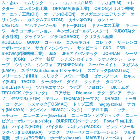
ム・あい
エムリンク
エル・エム・エス(LMS)
エルム(ELM)
エレ
クター
エレポン化工機
OPPAMA(追浜工業)
ORION(オリオン機械)
オーエッチ工業(OH)
オーデン(O-DEN)
オメガエンジニアリング
オ
リエンタル
カスタム(CUSTOM)
カヤバ(KYB)
カントー
CASTON
キソパワーツール
キトー(KITO)
ギヤーエス工業
キョー
ワ
キラコーポレーション
キンボシ(ゴールデンスター)
KUBOTA(ク
ボタ計装)
グッドマン
グラコ(GRACO)
クリスタル産業
KOBELCO
GOKO
コーセル
コスモキカイ
コレック
ザーレンコ
ーポレーション
サカイマシンツール
サンピース
CKD
CSB
SHOWA(昭和機械工業)
J&S
JFEアドバンテック
JOHNAN
シージ
ーケー(CGK)
シグマー技研
シチズンセイミツ
シナノケンシ
シャ
ープ
シリウス
シンフォニア(SINFONIA)
スーパーメイト
スガツネ
(LAMP)
スギヤス(Bishamon ビシャモン)
スズテック(SUZUTEC)
スリーエッチ(HHH)
スリック
スワロー電機
ゼオンノース
セキス
イ(SJC)
TACTIX
ターボラバ
ダイキ
タクミナ
タコマン
CHILLY(チリー)
ツバキエマソン
ツボ万
ツヨロン
TDKラムダ
TECLOCK（テクロック）
TIアサヒ
Digimax
テクニディア
テク
ノ
デジタル(旧ｱﾛｰ)
テラル
THOMAS(トーマス)
DRACO
トーヨ
ーコーケン
トスマック(TOSMAC)
トップ工業
nagoyatokai
ナカ
ヤ(NAKAYA)
ナンシン
NIVAC(ニバック)
ニチロ工業
ニッチ
ニ
ッチュー
ニューエラー(New-Era)
ニューコン・オプティック
ニュー
ピグコーポレーション(pig)
BURRTEC(バーテック)
PowerTite(未来
舎)
ハイオス(HIOS)
バイタル
パオック(PAOCK)
ビック・ツール
フクハラ(FUKUHARA)
フコク
フリーベアコーポレーション
フルタ
電機
ボエム(BOEHM)
ホーザン(hozan)
MARVEL(マーベル)
マイ