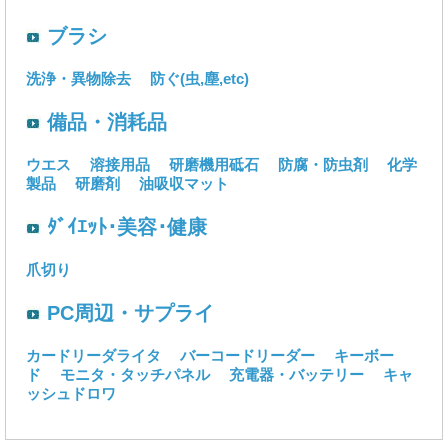
ブラシ
洗浄・異物除去
防ぐ(虫,塵,etc)
備品・消耗品
ウエス
溶接用品
研磨機用砥石
防腐・防虫剤
化学
製品
研磨剤
油吸収マット
ﾀﾞｲｴｯﾄ･美容･健康
爪切り
PC周辺・サプライ
カードリーダライタ
バーコードリーダー
キーボー
ド
モニタ・タッチパネル
充電器・バッテリー
キャ
ッシュドロワ