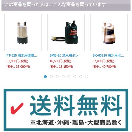
この商品を買った人は、こんな商品も買っています
FT-525 清水用循環ポンプ ポンディ フルタイム（100V) FTシリーズ 工進 【送料無料】【激安】【破格値】【特売セール】
SMB-20 清水用ポンプ ポンディ SMシリーズ 工進 【送料無料】【激安】【破格値】【特売セール】
SK-63210 海水用ポンプ 海水用ポンディ SKシリーズ 工進 【送料無料】【激安】 【破格値】【特売セール】
31,900円
(税別)
16,500円
(税別)
37,000円
(税別)
(税込
:
35,090円)
(税込
:
18,150円)
(税込
:
40,700円)