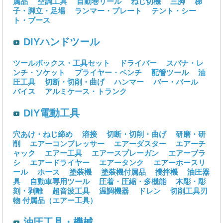
属品
空調工具
自動巻リール
ねじ切機
三脚
梯
子・脚立・足場
ランマー・プレート
テント・シー
ト・ブース
DIYハンドツール
ツールボックス・工具セット
ドライバー
スパナ・レ
ンチ・ソケット
プライヤー・ペンチ
配管ツール
油
圧工具
切断・切削・曲げ
ハンマー
バー・バール
バイス
アルミケース・トランク
DIY電動工具
穴あけ・ねじ締め
溶接
切断・切削・曲げ
研磨・研
削
エアーコンプレッサー
エアーダスター
エアーチ
ャック
エアー工具
エアースプレーガン
エアーブラ
シ
エアードライヤー
エアータンク
エアーホースリ
ール
ホース
塗装機
塗装機付属品
攪拌機
油圧器
具
自動車専用ツール
圧着・圧縮・多機能
木彫・彫
刻・剥離
超音波工具
温調機器
ドレン
切削工具刃
物
付属品（エアー工具）
油圧工具・機械