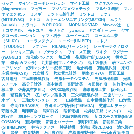
セック
マイツ・コーポレーション
マイト工業
マグネスケール
(Magnescale)
マゼラー
マツシマメジャテック
マルヤス機械
マル
ヤマエクセル
ミスギ
ミツトモ製作所
ミツトヨ
ミツミ
(MITSUVAC)
ミヤコ
ムトーエンジニアリング(MUTOH)
ムラキ
(muraki)
ムラコシ
MOBICOOL
MORNINGSTAR
Movexx社
モ
トコマ MKK
モトユキ
モリトク
yamada
ヤスダトーラー
ヤマ
ダコーポレーション
ヤマト科学
ユーイーエス
ユーエム工業
（SILKY）
ユーラステクノ
ユニパー(UNIPER)
ヨドノ
（YODONO）
ラクソー
RILAND(リーランド)
レーザーテクノロジ
ー
レッキス工業
ロブテックス
ワイエス工機
ワキタ
ワグナー
(WAGNER)
旭化成パックス
旭工機
荏原製作所(EBARA)
榎本工
業
鎌倉(カマクラ)
丸井計器(マルイテクノ)
丸山製作所
岩下エンジ
ニアリング
紀和マシナリー(紀和工販)
亀倉精機
菊池製作所
京町
産業車輌(KSK)
共立機巧
共立電気計器
桐生(KIRYU)
栗田工業
古河電池
古里精機製作所
光洋サーモシステム
光洋機械産業
光葉
スチール
高分子計器
高木鋼業
高野計器
今田製作所
佐竹化学機
械工業
佐藤真空(PHIL)
佐野車輛製作所
嵯峨電機工業
阪和化工
機
鷺宮製作所
桜川ポンプ製作所
三栄精機製作所
三協リール
三
木プーリ
三和式ベンチレーター
山菱電機
山本電機製作所
山洋電
気
寺岡(TERAOKA)
寺田ポンプ製作所(TERADA)
芝浦エレテック
守随本店
昭和商会
昭和測器
昭和電機
松井鉄工所（マツイ）
松
村石油
象印チェンブロック
上杉輸送機製作所
新コスモス電機(NEW
COSMOS)
新潟精機
新富士バーナー
新明和工業
新明和工業
(SHINMEIWA)
神港テクノス
神港精機
杉崎計器(CEDAR)
清水製作
所
盛光
静岡製機
石川製作所
赤松電機製作所
千代田通商(チヨ