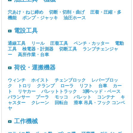
穴あけ・ねじ締め
切断・切削・曲げ
圧着・圧縮・多
機能
ポンプ・ジャッキ
油圧ホース
電設工具
通線工具
リール
圧着工具
ペンチ・カッター
電動
工具
検電器・計測器
切断工具
ランプチェンジャ
ー
高所作業・台車
荷役・運搬機器
ウィンチ
ホイスト
チェンブロック
レバーブロッ
ク
トロリ
クランプ
ローラ
リフト
台車
カー
ト
リヤカー
パレットトラック
3脚ヘッド・ベース
バランサー
プーラ
モッコ
パレット
コンテナ
キ
ャスター
クレーン
回転台
滑車
吊具・フック
コンベ
ヤ
工作機械