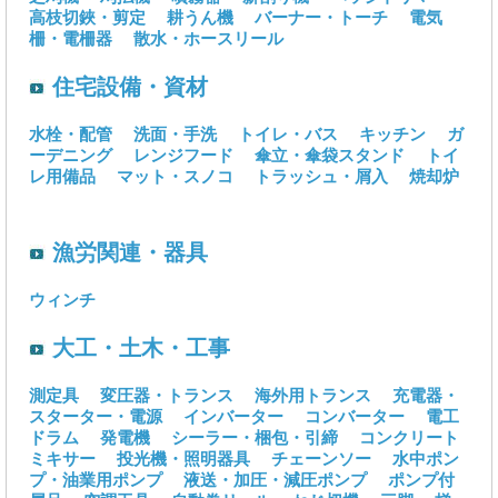
高枝切鋏・剪定
耕うん機
バーナー・トーチ
電気
柵・電柵器
散水・ホースリール
住宅設備・資材
水栓・配管
洗面・手洗
トイレ・バス
キッチン
ガ
ーデニング
レンジフード
傘立・傘袋スタンド
トイ
レ用備品
マット・スノコ
トラッシュ・屑入
焼却炉
漁労関連・器具
ウィンチ
大工・土木・工事
測定具
変圧器・トランス
海外用トランス
充電器・
スターター・電源
インバーター
コンバーター
電工
ドラム
発電機
シーラー・梱包・引締
コンクリート
ミキサー
投光機・照明器具
チェーンソー
水中ポン
プ・油業用ポンプ
液送・加圧・減圧ポンプ
ポンプ付