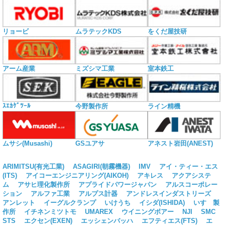
リョービ
ムラテックKDS
をくだ屋技研
アーム産業
ミズシマ工業
室本鉄工
ｽｴｶｹﾞﾂｰﾙ
今野製作所
ライン精機
ムサシ(Musashi)
GSユアサ
アネスト岩田(ANEST)
ARIMITSU(有光工業)
ASAGIRI(朝霧機器)
IMV
アイ・ティー・エス
(ITS)
アイコーエンジニアリング(AIKOH)
アキレス
アクアシステ
ム
アサヒ理化製作所
アプライドパワージャパン
アルスコーポレー
ション
アルファ工業
アルプス計器
アンドレスインダストリーズ
アンレット
イーグルクランプ
いけうち
イシダ(ISHIDA)
いすゞ製
作所
イチネンミツトモ
UMAREX
ウイニングボアー
NJI
SMC
STS
エクセン(EXEN)
エッシェンバッハ
エフティエス(FTS)
エ