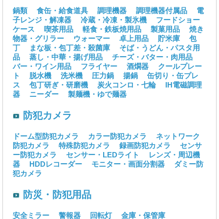
鍋類
食缶・給食道具
調理機器
調理機器付属品
電
子レンジ・解凍器
冷蔵・冷凍・製氷機
フードショー
ケース
喫茶用品
軽食・鉄板焼用品
製菓用品
焼き
物器・グリラー
ウォーマー
卓上用品
貯米庫
包
丁
まな板・包丁差・殺菌庫
そば・うどん・パスタ用
品
蒸し・中華・揚げ用品
チーズ・バター・肉用品
バー・ワイン用品
フライヤー
酒燗器
クールプレー
ト
脱水機
洗米機
圧力鍋
揚鍋
缶切り・缶プレ
ス
包丁研ぎ・研磨機
炭火コンロ・七輪
IH電磁調理
器
ニーダー
製麺機・ゆで麺器
防犯カメラ
ドーム型防犯カメラ
カラー防犯カメラ
ネットワーク
防犯カメラ
特殊防犯カメラ
録画防犯カメラ
センサ
ー防犯カメラ
センサー・LEDライト
レンズ・周辺機
器
HDDレコーダー
モニター・画面分割器
ダミー防
犯カメラ
防災・防犯用品
安全ミラー
警報器
回転灯
金庫・保管庫