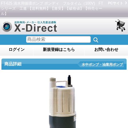
FT-625 清水用循環ポンプ ポンディ フルタイム（100V) FT
PCサイト
シリーズ 工進 【送料無料】【激安】【破格値】【特売セー
ル】
ログイン
新規登録はこちら
お問い合わせ
商品詳細
水中ポンプ・油業用ポンプ