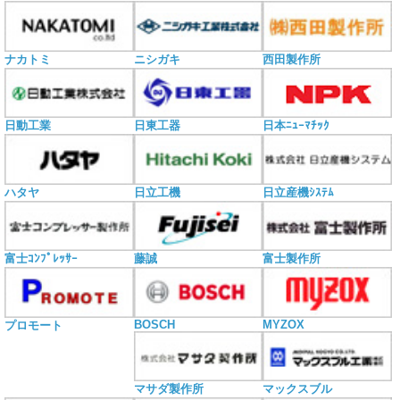
ナカトミ
ニシガキ
西田製作所
日動工業
日東工器
日本ﾆｭｰﾏﾁｯｸ
ハタヤ
日立工機
日立産機ｼｽﾃﾑ
富士ｺﾝﾌﾟﾚｯｻｰ
藤誠
富士製作所
BOSCH
MYZOX
プロモート
マサダ製作所
マックスブル