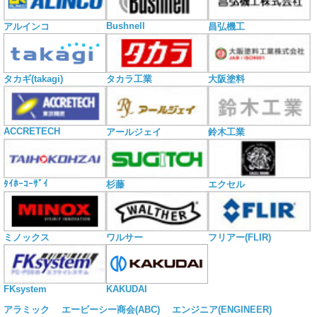
Bushnell
アルインコ
昌弘機工
タカギ(takagi)
タカラ工業
大阪塗料
ACCRETECH
アールジェイ
鈴木工業
ﾀｲﾎｰｺｰｻﾞｲ
杉藤
エクセル
ミノックス
ワルサー
フリアー(FLIR)
KAKUDAI
FKsystem
アラミック
エービーシー商会(ABC)
エンジニア(ENGINEER)