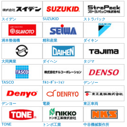
SUZUKID
スイデン
ストラパック
洲本整備機
精和産業
ダイキン
大同興業
ダイヘン
タジマ
TASCO
ﾁﾙｺｰﾎﾟﾚｰｼｮﾝ
デンソー
電菱
デンヨー
東正車両
TONE
トンボ工業
中谷機械製作所