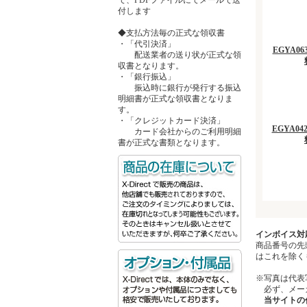
付します
◆支払方法毎の正式な領収書
・「代引決済」
EGYA063
配送業者の送り状が正式な領
収書となります。
・「銀行振込」
振込時に銀行が発行する振込
明細書が正式な領収書となりま
す。
・「クレジットカード決済」
EGYA042
カード会社からのご利用明細
書が正式な書類となります。
インボイス対
商品番号の先
はこれを除く
※写真は代表
必ず、メーカ
当サイトの