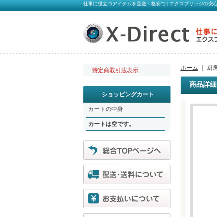
仕事に役立つアイテムを直送・格安で | エクスブリッジの安心オン
ホーム
｜ 厨房
特定商取引法表示
商品詳細
ショッピングカート
カートの中身
カートは空です。