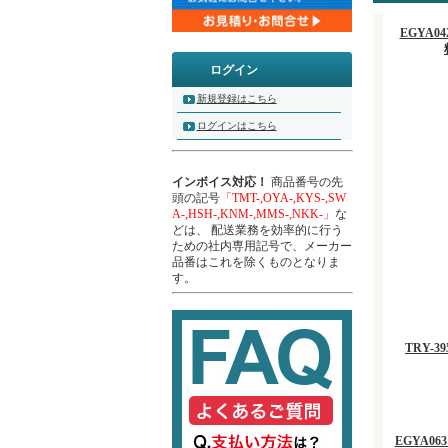
EGYA04
ログイン
新規登録はこちら
ログインはこちら
インボイス対応！
商品番号の先
頭の記号
「TMT-,OYA-,KYS-,SW
A-,HSH-,KNM-,MMS-,NKK-」
な
どは、 配送業務を効率的に行う
ための社内専用記号で、メーカー
品番はこれを除くものとなりま
す。
TRY-
EGYA063