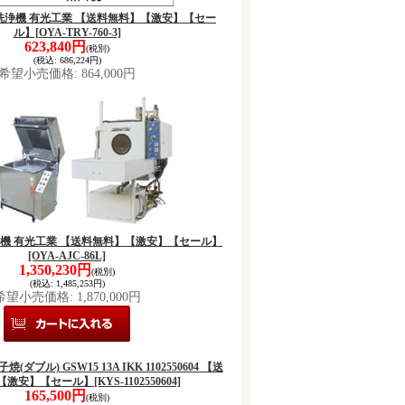
 高圧洗浄機 有光工業 【送料無料】【激安】【セー
ル】
[OYA-TRY-760-3]
623,840円
(税別)
(税込
:
686,224円)
希望小売価格
:
864,000円
品洗浄機 有光工業 【送料無料】【激安】【セール】
[OYA-AJC-86L]
1,350,230円
(税別)
(税込
:
1,485,253円)
希望小売価格
:
1,870,000円
子焼(ダブル) GSW15 13A IKK 1102550604 【送
【激安】【セール】
[KYS-1102550604]
165,500円
(税別)