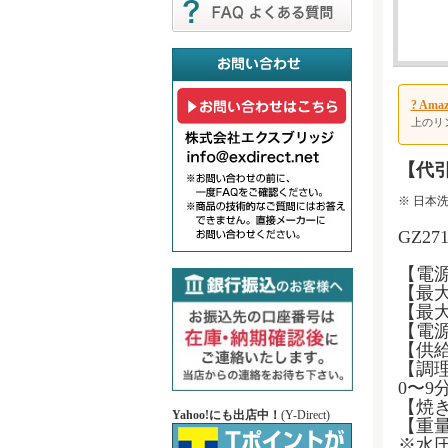
? A
上のリ
【代
※
日本
GZ2
【電源】
【最大
【最大
【電源
【供給
【調
0〜9
【焼き
Yahoo!にも出店中！
(Y-Direct)
【重量
※水圧