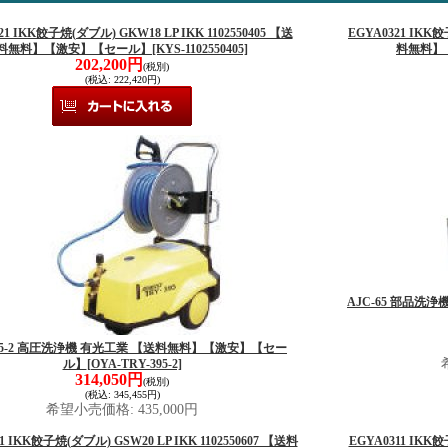
21 IKK餃子焼(ダブル) GKW18 LP IKK 1102550405 【送
EGYA0321 IKK餃
料無料】【激安】【セール】
[KYS-1102550405]
料無料】
202,200円
(税別)
(税込
:
222,420円)
AJC-65 部品
395-2 高圧洗浄機 有光工業 【送料無料】【激安】【セー
ル】
[OYA-TRY-395-2]
314,050円
(税別)
(税込
:
345,455円)
希望小売価格
:
435,000円
1 IKK餃子焼(ダブル) GSW20 LP IKK 1102550607 【送料
EGYA0311 IKK餃