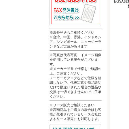
EGYA033
※海外発送もご相談ください
※台湾、中国、香港、インドネシ
ア、シンガポール、ニュージーラ
ンドなど実績があります
※写真は代表写真、イメージ画像
を使用している場合がございま
す。
※メーカー品番で仕様をご確認の
上、ご注文ください。
メーカーカタログなどで仕様を確
認しないで、代表写真や商品説明
だけで勘違いされた場合の返品や
交換は一切できませんのでご了承
ください。
※リース販売ご相談ください
※高額商品をご購入の場合はお客
様が取引されているリース会社に
よるリース販売にも対応します。