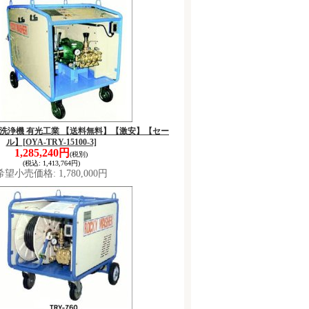
3 高圧洗浄機 有光工業 【送料無料】【激安】【セー
ル】
[OYA-TRY-15100-3]
1,285,240円
(税別)
(税込
:
1,413,764円)
希望小売価格
:
1,780,000円