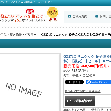
ラインストア X-Direct(エックスダイレクト)
ご利用案内
｜
お問い
用品 >
焼き物器・グリラー
｜
GZ271C サニクック 餃子焼 GZ271C 3相200V
GZ271C サニクック 餃子焼 G
料】【激安】【セール】
[
KYS
販売価格
:
468,500円
(税別)
515,350円
(税込
:
)
希望小売価格
:
630,000円
Facebookでシェア
返品特約に関する重要事項
3個以上まとめ買いで特別価格！お