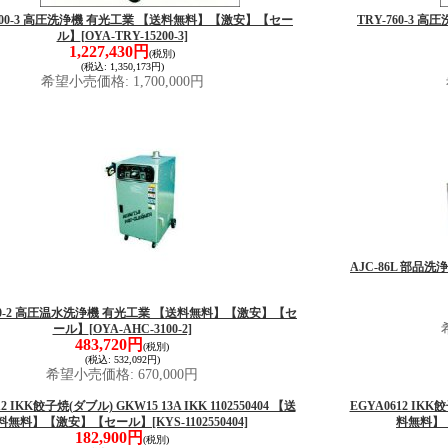
5200-3 高圧洗浄機 有光工業 【送料無料】【激安】【セー
TRY-760-3
ル】
[OYA-TRY-15200-3]
1,227,430円
(税別)
(税込
:
1,350,173円)
希望小売価格
:
1,700,000円
AJC-86L 部
100-2 高圧温水洗浄機 有光工業 【送料無料】【激安】【セ
ール】
[OYA-AHC-3100-2]
483,720円
(税別)
(税込
:
532,092円)
希望小売価格
:
670,000円
2 IKK餃子焼(ダブル) GKW15 13A IKK 1102550404 【送
EGYA0612 IKK餃
料無料】【激安】【セール】
[KYS-1102550404]
料無料】
182,900円
(税別)