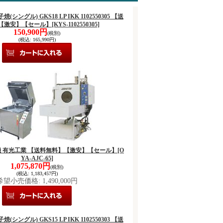
子焼(シングル) GKS18 LP IKK 1102550305 【送
【激安】【セール】
[KYS-1102550305]
150,900円
(税別)
(税込
:
165,990円)
洗浄機 有光工業 【送料無料】【激安】【セール】
[O
YA-AJC-65]
1,075,870円
(税別)
(税込
:
1,183,457円)
希望小売価格
:
1,490,000円
子焼(シングル) GKS15 LP IKK 1102550303 【送