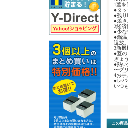
1蓋
●タ
●残
●焼
2経
●少
●鍋
追放
3新機
●蓋
ぎょ
●熱
〜グ
4お
●レ
いつ
この商品