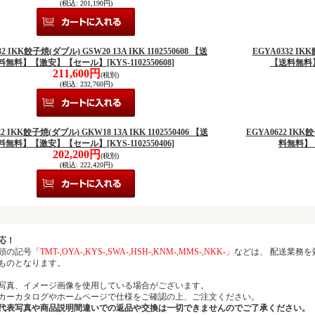
(税込
:
201,190円)
2 IKK餃子焼(ダブル) GSW20 13A IKK 1102550608 【送
EGYA0332 IKK
料無料】【激安】【セール】
[KYS-1102550608]
【送料無料
211,600円
(税別)
(税込
:
232,760円)
2 IKK餃子焼(ダブル) GKW18 13A IKK 1102550406 【送
EGYA0622 IKK餃
料無料】【激安】【セール】
[KYS-1102550406]
料無料】
202,200円
(税別)
(税込
:
222,420円)
応！
頭の記号
「TMT-,OYA-,KYS-,SWA-,HSH-,KNM-,MMS-,NKK-」
などは、 配送業務
ものとなります。
写真、イメージ画像を使用している場合がございます。
ーカタログやホームページで仕様をご確認の上、ご注文ください。
代表写真や商品説明間違いでの返品や交換は一切できませんのでご了承ください。