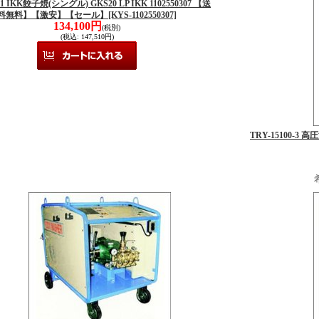
1 IKK餃子焼(シングル) GKS20 LP IKK 1102550307 【送
料無料】【激安】【セール】
[KYS-1102550307]
134,100円
(税別)
(税込
:
147,510円)
TRY-15100-