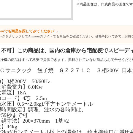
※商品画像は、代表商品の画像です
mazonでも商品を探してみてください →
ンクをクリックしてAmazonのサイトでも商品をご確認ください。価格を比べてみて、お得
引不可】この商品は、国内の倉庫から宅配便でスピーデ
洗浄機の商品はすべて格安で提供できます。掲載されていない商品もお問合せくださ
71C サニクック 餃子焼 ＧＺ２７１Ｃ ３相200V
日本
3相200V 50/60Hz
消費電力】6.0Kw
電流】18A
コード】4芯 2.5m
水圧】0.5〜2.0kgf/平方センチメートル
理時間設定】調理、注水の各時間は、
分59秒まで可
鍋寸法】200×370mm 1基×2
】44kg
2kgf/センチメートル以上の場合は、給水接続口に減