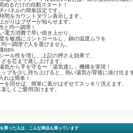
を閉めるだけの自動スタート！
ッチパネルの簡単設定です。
り時間をカウントダウン表示します。
き上がりはブザーが知らせます。
済性と均一調理！
ない電力消費で早い焼き上がり。
温度を敏感にコントロールし、鍋の温度ムラを
。均一調理で人を選びません。
構BBS
のシール性を増し、上記の押さえ効果で、
うざを芯まで蒸し上げます。
い湯気から手を守る〜「湯気逃し」機構を実現！
リップを少し持ち上げると、熱い湯気が背後に抜け出ま
手入れは簡単！
バーを回せば、簡単に蓋がはずせてスッキリ洗えます。
も楽しくご愛用頂けます。
を買った人は、こんな商品も買っています