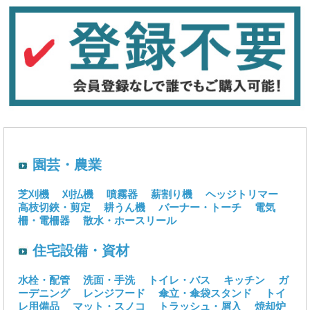
園芸・農業
芝刈機
刈払機
噴霧器
薪割り機
ヘッジトリマー
高枝切鋏・剪定
耕うん機
バーナー・トーチ
電気
柵・電柵器
散水・ホースリール
住宅設備・資材
水栓・配管
洗面・手洗
トイレ・バス
キッチン
ガ
ーデニング
レンジフード
傘立・傘袋スタンド
トイ
レ用備品
マット・スノコ
トラッシュ・屑入
焼却炉