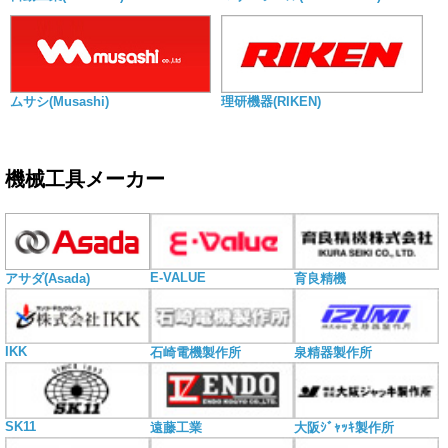
ムサシ(Musashi)
理研機器(RIKEN)
機械工具メーカー
E-VALUE
アサダ(Asada)
育良精機
IKK
石崎電機製作所
泉精器製作所
SK11
遠藤工業
大阪ｼﾞｬｯｷ製作所