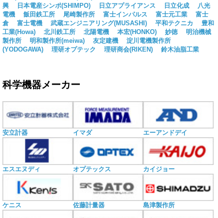
興
日本電産シンポ(SHIMPO)
日立アプライアンス
日立化成
八光
電機
飯田鉄工所
尾崎製作所
富士インパルス
富士元工業
富士
倉
富士電機
武蔵エンジニアリング(MUSASHI)
平和テクニカ
豊和
工業(Howa)
北川鉄工所
北陽電機
本宏(HONKO)
妙徳
明治機械
製作所
明和製作所(meiwa)
友定建機
淀川電機製作所
(YODOGAWA)
理研オプテック
理研商会(RIKEN)
鈴木油脂工業
科学機器メーカー
安立計器
イマダ
エーアンドデイ
エスエヌディ
オプテックス
カイジョー
ケニス
佐藤計量器
島津製作所