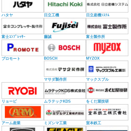
ハタヤ
日立工機
日立産機ｼｽﾃﾑ
富士ｺﾝﾌﾟﾚｯｻｰ
藤誠
富士製作所
BOSCH
MYZOX
プロモート
マサダ製作所
マックスブル
リョービ
ムラテックKDS
をくだ屋技研
アーム産業
ミズシマ工業
室本鉄工