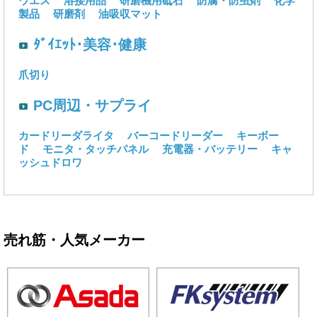
ウエス
溶接用品
研磨機用砥石
防腐・防虫剤
化学
製品
研磨剤
油吸収マット
ﾀﾞｲｴｯﾄ･美容･健康
爪切り
PC周辺・サプライ
カードリーダライタ
バーコードリーダー
キーボー
ド
モニタ・タッチパネル
充電器・バッテリー
キャ
ッシュドロワ
売れ筋・人気メーカー