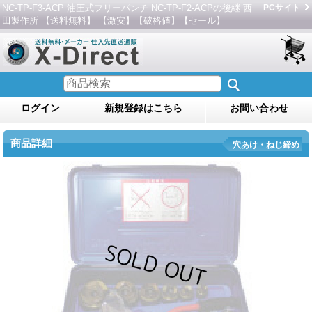
NC-TP-F3-ACP 油圧式フリーパンチ NC-TP-F2-ACPの後継 西
PCサイト
田製作所 【送料無料】 【激安】【破格値】【セール】
ログイン
新規登録はこちら
お問い合わせ
商品詳細
穴あけ・ねじ締め