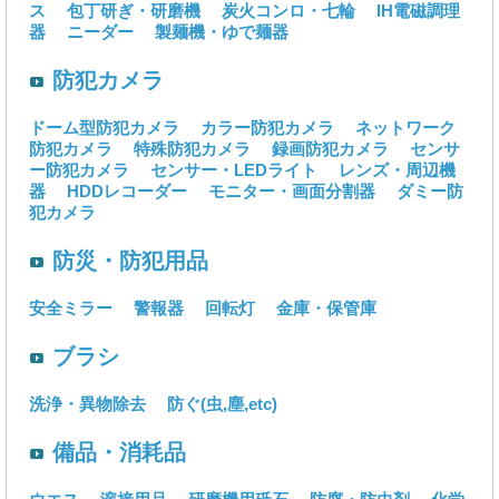
ス
包丁研ぎ・研磨機
炭火コンロ・七輪
IH電磁調理
器
ニーダー
製麺機・ゆで麺器
防犯カメラ
ドーム型防犯カメラ
カラー防犯カメラ
ネットワーク
防犯カメラ
特殊防犯カメラ
録画防犯カメラ
センサ
ー防犯カメラ
センサー・LEDライト
レンズ・周辺機
器
HDDレコーダー
モニター・画面分割器
ダミー防
犯カメラ
防災・防犯用品
安全ミラー
警報器
回転灯
金庫・保管庫
ブラシ
洗浄・異物除去
防ぐ(虫,塵,etc)
備品・消耗品