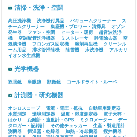
清掃・洗浄・空調
高圧洗浄機
洗浄機付属品
バキュームクリーナー
ス
チームクリーナー
集塵機・ブロワー・清掃具
オゾン
発生器
ファン・空調
ヒーター・暖房
超音波洗浄
機
空調配管洗浄機器
ミストレーサ
静電除去器
空
気清浄機
フロンガス回収機
溶剤再生機
クリーンル
ーム用品
排水管掃除機
除雪機
床洗浄機
アルカリ
イオン水生成機
光学機器
双眼鏡
単眼鏡
顕微鏡
コールドライト・ルーペ
計測器・研究機器
オシロスコープ
電流・電圧・抵抗
自動車用測定器
水質測定
環境測定器
温度・湿度測定器
電子天秤・
はかり
距離計・速度計・GPS
ミクロメーター
デー
タロガー・記録計
その他チェッカー
生産・製造用計
測機器
恒温器・乾燥器
加熱・冷却機器
撹拌機器