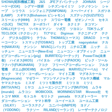
SHOWA(昭和機械工業)
J&S
JFEアドバンテック
JOHNAN
シージ
ーケー(CGK)
シグマー技研
シチズンセイミツ
シナノケンシ
シャ
ープ
シリウス
シンフォニア(SINFONIA)
スーパーメイト
スガツネ
(LAMP)
スギヤス(Bishamon ビシャモン)
スズテック(SUZUTEC)
スリーエッチ(HHH)
スリック
スワロー電機
ゼオンノース
セキス
イ(SJC)
TACTIX
ターボラバ
ダイキ
タクミナ
タコマン
CHILLY(チリー)
ツバキエマソン
ツボ万
ツヨロン
TDKラムダ
TECLOCK（テクロック）
TIアサヒ
Digimax
テクニディア
テク
ノ
デジタル(旧ｱﾛｰ)
テラル
THOMAS(トーマス)
DRACO
トーヨ
ーコーケン
トスマック(TOSMAC)
トップ工業
nagoyatokai
ナカ
ヤ(NAKAYA)
ナンシン
NIVAC(ニバック)
ニチロ工業
ニッチ
ニ
ッチュー
ニューエラー(New-Era)
ニューコン・オプティック
ニュー
ピグコーポレーション(pig)
BURRTEC(バーテック)
PowerTite(未来
舎)
ハイオス(HIOS)
バイタル
パオック(PAOCK)
ビック・ツール
フクハラ(FUKUHARA)
フコク
フリーベアコーポレーション
フルタ
電機
ボエム(BOEHM)
ホーザン(hozan)
MARVEL(マーベル)
マイ
セック
マイツ・コーポレーション
マイト工業
マグネスケール
(Magnescale)
マゼラー
マツシマメジャテック
マルヤス機械
マル
ヤマエクセル
ミスギ
ミツトモ製作所
ミツトヨ
ミツミ
(MITSUVAC)
ミヤコ
ムトーエンジニアリング(MUTOH)
ムラキ
(muraki)
ムラコシ
MOBICOOL
MORNINGSTAR
Movexx社
モ
トコマ MKK
モトユキ
モリトク
yamada
ヤスダトーラー
ヤマ
ダコーポレーション
ヤマト科学
ユーイーエス
ユーエム工業
（SILKY）
ユーラステクノ
ユニパー(UNIPER)
ヨドノ
（YODONO）
ラクソー
RILAND(リーランド)
レーザーテクノロジ