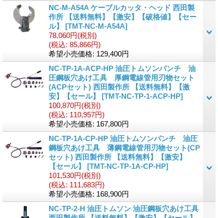
NC-M-A54A ケーブルカッタ・ヘッド 西田製
作所 【送料無料】【激安】【破格値】【セー
ル】
[
TMT-NC-M-A54A
]
78,060円
(税別)
(税込
:
85,866円)
希望小売価格
:
129,400円
NC-TP-1A-ACP-HP 油圧トムソンパンチ 油
圧鋼板穴あけ工具 厚鋼電線管用刃物セット
(ACPセット) 西田製作所 【送料無料】【激
安】【セール】
[
TMT-NC-TP-1-ACP-HP
]
100,870円
(税別)
(税込
:
110,957円)
希望小売価格
:
167,800円
NC-TP-1A-CP-HP 油圧トムソンパンチ 油圧
鋼板穴あけ工具 薄鋼電線管用刃物セット(CP
セット) 西田製作所 【送料無料】【激安】
【セール】
[
TMT-NC-TP-1A-CP-HP
]
101,530円
(税別)
(税込
:
111,683円)
希望小売価格
:
168,900円
NC-TP-2-H 油圧トムソン 油圧鋼板穴あけ工具
西田製作所 【送料無料】【激安】【セール】