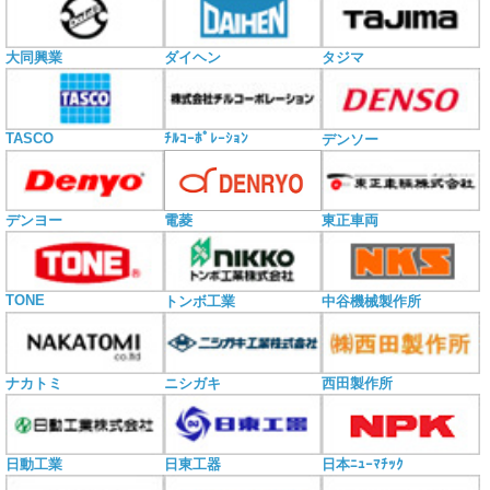
大同興業
ダイヘン
タジマ
TASCO
ﾁﾙｺｰﾎﾟﾚｰｼｮﾝ
デンソー
電菱
デンヨー
東正車両
TONE
トンボ工業
中谷機械製作所
ナカトミ
ニシガキ
西田製作所
日動工業
日東工器
日本ﾆｭｰﾏﾁｯｸ