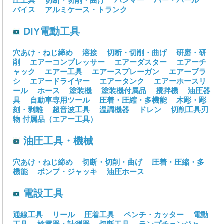
圧工具
切断・切削・曲げ
ハンマー
バー・バール
バイス
アルミケース・トランク
DIY電動工具
穴あけ・ねじ締め
溶接
切断・切削・曲げ
研磨・研
削
エアーコンプレッサー
エアーダスター
エアーチ
ャック
エアー工具
エアースプレーガン
エアーブラ
シ
エアードライヤー
エアータンク
エアーホースリ
ール
ホース
塗装機
塗装機付属品
攪拌機
油圧器
具
自動車専用ツール
圧着・圧縮・多機能
木彫・彫
刻・剥離
超音波工具
温調機器
ドレン
切削工具刃
物
付属品（エアー工具）
油圧工具・機械
穴あけ・ねじ締め
切断・切削・曲げ
圧着・圧縮・多
機能
ポンプ・ジャッキ
油圧ホース
電設工具
通線工具
リール
圧着工具
ペンチ・カッター
電動