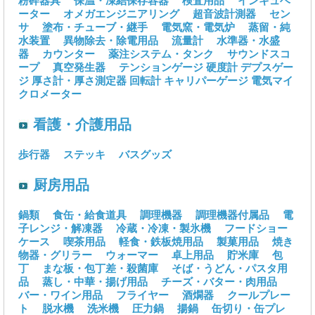
粉砕器具
保温・凍結保存容器
検査用品
インキュベ
ーター
オメガエンジニアリング
超音波計測器
セン
サ
塗布・チューブ・継手
電気窯・電気炉
蒸留・純
水装置
異物除去・除電用品
流量計
水準器・水盛
器
カウンター
薬注システム・タンク
サウンドスコ
ープ
真空発生器
テンションゲージ
硬度計
デプスゲー
ジ
厚さ計・厚さ測定器
回転計
キャリパーゲージ
電気マイ
クロメーター
看護・介護用品
歩行器
ステッキ
バスグッズ
厨房用品
鍋類
食缶・給食道具
調理機器
調理機器付属品
電
子レンジ・解凍器
冷蔵・冷凍・製氷機
フードショー
ケース
喫茶用品
軽食・鉄板焼用品
製菓用品
焼き
物器・グリラー
ウォーマー
卓上用品
貯米庫
包
丁
まな板・包丁差・殺菌庫
そば・うどん・パスタ用
品
蒸し・中華・揚げ用品
チーズ・バター・肉用品
バー・ワイン用品
フライヤー
酒燗器
クールプレー
ト
脱水機
洗米機
圧力鍋
揚鍋
缶切り・缶プレ