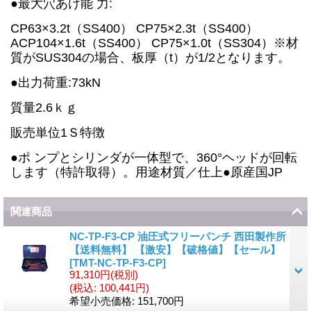
●最大穴あけ能 力:
CP63×3.2t（SS400） CP75×2.3t（SS400）
ACP104×1.6t（SS400） CP75×1.0t（SS304）※材
質がSUS304の場合、板厚（t）が1/2となります。
●出力荷重:73kN
質量2.6ｋｇ
販売単位1Ｓ特徴
●ポ ンプとシリンダが一体型で、360°ヘッドが回転
します（特許取得）。用途材質／仕上●原産国JP
関連商品
NC-TP-F3-CP 油圧式フリーパンチ 西田製作所
【送料無料】 【激安】【破格値】【セール】
[
TMT-NC-TP-F3-CP
]
91,310円
(税別)
(税込
:
100,441円)
希望小売価格
:
151,700円