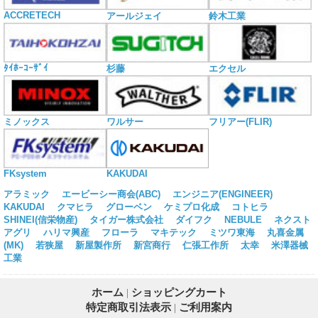
ACCRETECH
アールジェイ
鈴木工業
ﾀｲﾎｰｺｰｻﾞｲ
杉藤
エクセル
ミノックス
ワルサー
フリアー(FLIR)
KAKUDAI
FKsystem
アラミック
エービーシー商会(ABC)
エンジニア(ENGINEER)
KAKUDAI
クマヒラ
グローベン
ケミプロ化成
コトヒラ
SHINEI(信栄物産)
タイガー株式会社
ダイフク
NEBULE
ネクスト
アグリ
ハリマ興産
フローラ
マキテック
ミツワ東海
丸喜金属
(MK)
若狭屋
新屋製作所
新宮商行
仁張工作所
太幸
米澤器械
工業
ホーム
|
ショッピングカート
特定商取引法表示
|
ご利用案内