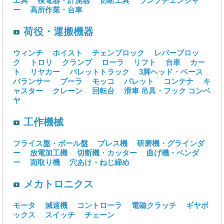
工具
検電器・計測器
切断工具
ランプチェンジャ
ー
高所作業・台車
荷役・運搬機器
ウィンチ
ホイスト
チェンブロック
レバーブロッ
ク
トロリ
クランプ
ローラ
リフト
台車
カー
ト
リヤカー
パレットトラック
3脚ヘッド・ベース
バランサー
プーラ
モッコ
パレット
コンテナ
キ
ャスター
クレーン
回転台
滑車
吊具・フック
コンベ
ヤ
工作機械
フライス盤・ボール盤
プレス機
研磨機・グラインダ
ー
放電加工機
切断機・カッター
曲げ機・ベンダ
ー
面取り機
穴あけ・ねじ締め
メカトロニクス
モータ
減速機
コントローラ
電磁クラッチ
ギヤボ
ックス
スイッチ
チェーン