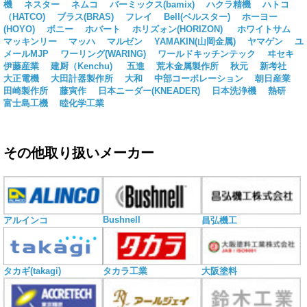
機
ネスター
ネムコ
バーミックス(bamix)
ハクラ精機
ハトコ
（HATCO)
ブラス(BRAS)
フレイ
Bell(ベルスター)
ホーヨー
(HOYO)
ボニー
ホバート
ホリズォン(HORIZON)
ホワイトサム
マッキンリー
マッハ
マルゼン
YAMAKIN(山岡金属)
ヤマゲン
ユ
メールMJP
ワーリング(WARING)
ワールドキッチンテック
ヰセキ
伊藤産業
建厨（Kenchu)
五進
荒木金属製作所
秋元
新考社
大正電機
大田計器製作所
大和
中部コーポレーション
朝日産業
田崎製作所
藤寅作
日本ニーダー(KNEADER)
日本洗浄機
熱研
富士島工機
睦化学工業
その他取り扱いメーカー
Bushnell
アルインコ
昌弘機工
タカギ(takagi)
タカラ工業
大阪塗料