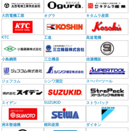
大西電機工業
オグラ
キタムラ産業
KTC
工進
高速電機
小島鋼業
三立機器
信濃機販
ジェフコム
シンワ測定
スーパーツール
SUZUKID
スイデン
ストラパック
洲本整備機
精和産業
ダイキン