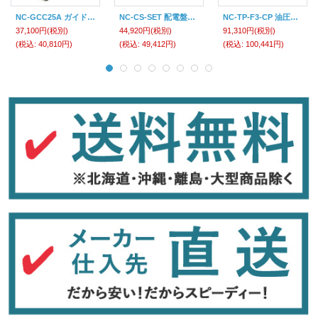
NC-GCC25A ガイドパンチ横切り刃物 西田製作所 【送料無料】【激安】【破格値】【セール】
NC-CS-SET 配電盤用チャッカーセット 西田製作所 【送料無料】【激安】【セール】
NC-TP-F3-CP 油圧式フリーパンチ 西田製作所 【送料無料】 【激安】【破格値】【セール】
37,100円
(税別)
44,920円
(税別)
91,310円
(税別)
(税込
:
40,810円)
(税込
:
49,412円)
(税込
:
100,441円)