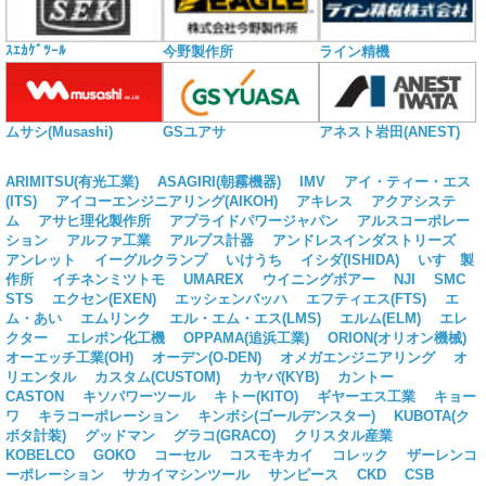
ｽｴｶｹﾞﾂｰﾙ
今野製作所
ライン精機
ムサシ(Musashi)
GSユアサ
アネスト岩田(ANEST)
ARIMITSU(有光工業)
ASAGIRI(朝霧機器)
IMV
アイ・ティー・エス
(ITS)
アイコーエンジニアリング(AIKOH)
アキレス
アクアシステ
ム
アサヒ理化製作所
アプライドパワージャパン
アルスコーポレー
ション
アルファ工業
アルプス計器
アンドレスインダストリーズ
アンレット
イーグルクランプ
いけうち
イシダ(ISHIDA)
いすゞ製
作所
イチネンミツトモ
UMAREX
ウイニングボアー
NJI
SMC
STS
エクセン(EXEN)
エッシェンバッハ
エフティエス(FTS)
エ
ム・あい
エムリンク
エル・エム・エス(LMS)
エルム(ELM)
エレ
クター
エレポン化工機
OPPAMA(追浜工業)
ORION(オリオン機械)
オーエッチ工業(OH)
オーデン(O-DEN)
オメガエンジニアリング
オ
リエンタル
カスタム(CUSTOM)
カヤバ(KYB)
カントー
CASTON
キソパワーツール
キトー(KITO)
ギヤーエス工業
キョー
ワ
キラコーポレーション
キンボシ(ゴールデンスター)
KUBOTA(ク
ボタ計装)
グッドマン
グラコ(GRACO)
クリスタル産業
KOBELCO
GOKO
コーセル
コスモキカイ
コレック
ザーレンコ
ーポレーション
サカイマシンツール
サンピース
CKD
CSB