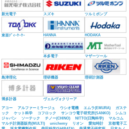
新光電子
スズキ
ツルミポンプ
HANNA
HODAKA
東亜ﾃﾞｨｰｹｰｹｰ
本多電子
マザーツール
島津理化
理研機器
理研計測器
博多計器
ヴェルヴォクリーア
アコー
アルファーミラージュ
ウシオ電機
エムラ(EMURA)
ガステ
ック
ケット科学
コフロック
サンコウ電子研究所(SANKO)
シムコ
ジャパン
ソーテック
チノー(CHINO)
NITTO(日陶科学)
マルコム
マルチ計測器販売(MULTI)
unichemy
リオン
愛知時計
京都電子工
業
坂本電機製作所
柴田科学(SHIBATA)
帝通電子研究所
日本カノ