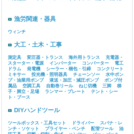
漁労関連・器具
ウィンチ
大工・土木・工事
測定具
変圧器・トランス
海外用トランス
充電器・
スターター・電源
インバーター
コンバーター
電工
ドラム
発電機
シーラー・梱包・引締
コンクリート
ミキサー
投光機・照明器具
チェーンソー
水中ポン
プ・油業用ポンプ
液送・加圧・減圧ポンプ
ポンプ付
属品
空調工具
自動巻リール
ねじ切機
三脚
梯
子・脚立・足場
ランマー・プレート
テント・シー
ト・ブース
DIYハンドツール
ツールボックス・工具セット
ドライバー
スパナ・レ
ンチ・ソケット
プライヤー・ペンチ
配管ツール
油