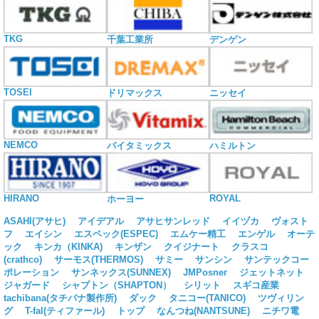
TKG
千葉工業所
デンゲン
TOSEI
ドリマックス
ニッセイ
NEMCO
バイタミックス
ハミルトン
HIRANO
ROYAL
ホーヨー
ASAHI(アサヒ)
アイデアル
アサヒサンレッド
イイヅカ
ヴォスト
フ
エイシン
エスペック(ESPEC)
エムケー精工
エンゲル
オーテ
ック
キンカ（KINKA)
キンザン
クイジナート
クラスコ
(crathco)
サーモス(THERMOS)
サミー
サンシン
サンテックコー
ポレーション
サンネックス(SUNNEX)
JMPosner
ジェットネット
ジャガード
シャプトン（SHAPTON）
シリット
スギコ産業
tachibana(タチバナ製作所)
ダック
タニコー(TANICO)
ツヴィリン
グ
T-fal(ティファール)
トップ
なんつね(NANTSUNE)
ニチワ電