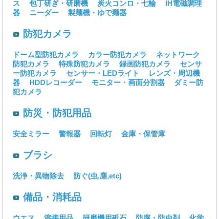
ス
包丁研ぎ・研磨機
炭火コンロ・七輪
IH電磁調理
器
ニーダー
製麺機・ゆで麺器
防犯カメラ
ドーム型防犯カメラ
カラー防犯カメラ
ネットワーク
防犯カメラ
特殊防犯カメラ
録画防犯カメラ
センサ
ー防犯カメラ
センサー・LEDライト
レンズ・周辺機
器
HDDレコーダー
モニター・画面分割器
ダミー防
犯カメラ
防災・防犯用品
安全ミラー
警報器
回転灯
金庫・保管庫
ブラシ
洗浄・異物除去
防ぐ(虫,塵,etc)
備品・消耗品
ウエス
溶接用品
研磨機用砥石
防腐・防虫剤
化学