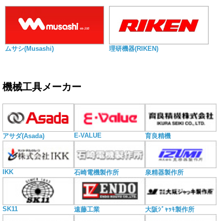
ムサシ(Musashi)
理研機器(RIKEN)
機械工具メーカー
E-VALUE
アサダ(Asada)
育良精機
IKK
石崎電機製作所
泉精器製作所
SK11
遠藤工業
大阪ｼﾞｬｯｷ製作所