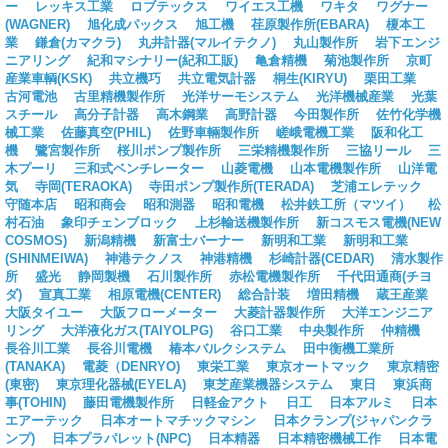
ー
レッキス工業
ロブテックス
ワイエス工機
ワキタ
ワグナー
(WAGNER)
旭化成パックス
旭工機
荏原製作所(EBARA)
榎本工
業
鎌倉(カマクラ)
丸井計器(マルイテクノ)
丸山製作所
岩下エンジ
ニアリング
紀和マシナリー(紀和工販)
亀倉精機
菊池製作所
京町
産業車輌(KSK)
共立機巧
共立電気計器
桐生(KIRYU)
栗田工業
古河電池
古里精機製作所
光洋サーモシステム
光洋機械産業
光葉
スチール
高分子計器
高木鋼業
高野計器
今田製作所
佐竹化学機
械工業
佐藤真空(PHIL)
佐野車輛製作所
嵯峨電機工業
阪和化工
機
鷺宮製作所
桜川ポンプ製作所
三栄精機製作所
三協リール
三
木プーリ
三和式ベンチレーター
山菱電機
山本電機製作所
山洋電
気
寺岡(TERAOKA)
寺田ポンプ製作所(TERADA)
芝浦エレテック
守随本店
昭和商会
昭和測器
昭和電機
松井鉄工所（マツイ）
松
村石油
象印チェンブロック
上杉輸送機製作所
新コスモス電機(NEW
COSMOS)
新潟精機
新富士バーナー
新明和工業
新明和工業
(SHINMEIWA)
神港テクノス
神港精機
杉崎計器(CEDAR)
清水製作
所
盛光
静岡製機
石川製作所
赤松電機製作所
千代田通商(チヨ
ダ)
宣真工業
相原電機(CENTER)
総合計装
増田精機
蔵王産業
大阪タイユー
大阪フローメーター
大菱計器製作所
大洋エンジニア
リング
大洋液化ガス(TAIYOLPG)
谷口工業
中央製作所
仲精機
長谷川工業
長谷川電機
椿本バルクシステム
田中衡機工業所
(TANAKA)
電菱（DENRYO)
東栄工業
東京オートマック
東京精密
(東密)
東京理化器械(EYELA)
東芝産業機器システム
東日
東浜商
事(TOHIN)
藤田電機製作所
日軽金アクト
日工
日本アルミ
日本
エアーテック
日本オートマチックマシン
日本クランプ(ジャパンクラ
ンプ)
日本プラパレット(NPC)
日本精器
日本精密機械工作
日本電