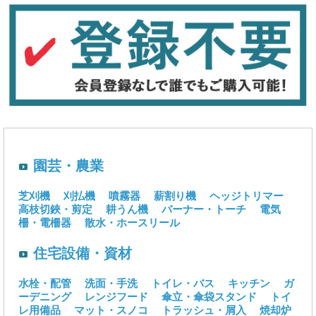
園芸・農業
芝刈機
刈払機
噴霧器
薪割り機
ヘッジトリマー
高枝切鋏・剪定
耕うん機
バーナー・トーチ
電気
柵・電柵器
散水・ホースリール
住宅設備・資材
水栓・配管
洗面・手洗
トイレ・バス
キッチン
ガ
ーデニング
レンジフード
傘立・傘袋スタンド
トイ
レ用備品
マット・スノコ
トラッシュ・屑入
焼却炉