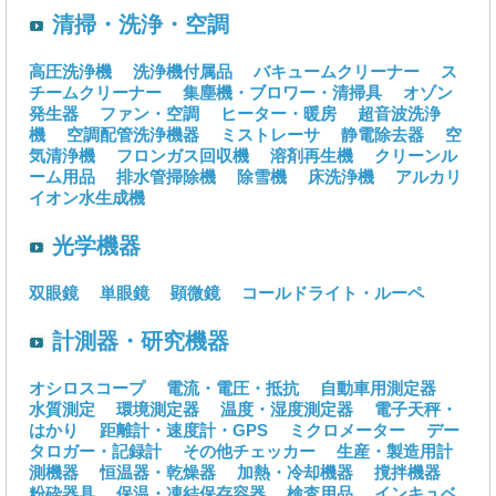
清掃・洗浄・空調
高圧洗浄機
洗浄機付属品
バキュームクリーナー
ス
チームクリーナー
集塵機・ブロワー・清掃具
オゾン
発生器
ファン・空調
ヒーター・暖房
超音波洗浄
機
空調配管洗浄機器
ミストレーサ
静電除去器
空
気清浄機
フロンガス回収機
溶剤再生機
クリーンル
ーム用品
排水管掃除機
除雪機
床洗浄機
アルカリ
イオン水生成機
光学機器
双眼鏡
単眼鏡
顕微鏡
コールドライト・ルーペ
計測器・研究機器
オシロスコープ
電流・電圧・抵抗
自動車用測定器
水質測定
環境測定器
温度・湿度測定器
電子天秤・
はかり
距離計・速度計・GPS
ミクロメーター
デー
タロガー・記録計
その他チェッカー
生産・製造用計
測機器
恒温器・乾燥器
加熱・冷却機器
撹拌機器
粉砕器具
保温・凍結保存容器
検査用品
インキュベ