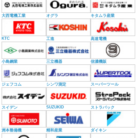
大西電機工業
オグラ
キタムラ産業
KTC
工進
高速電機
小島鋼業
三立機器
信濃機販
ジェフコム
シンワ測定
スーパーツール
SUZUKID
スイデン
ストラパック
洲本整備機
精和産業
ダイキン