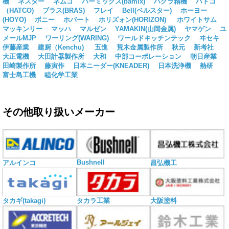
機
ネスター
ネムコ
バーミックス(bamix)
ハクラ精機
ハトコ
（HATCO)
ブラス(BRAS)
フレイ
Bell(ベルスター)
ホーヨー
(HOYO)
ボニー
ホバート
ホリズォン(HORIZON)
ホワイトサム
マッキンリー
マッハ
マルゼン
YAMAKIN(山岡金属)
ヤマゲン
ユ
メールMJP
ワーリング(WARING)
ワールドキッチンテック
ヰセキ
伊藤産業
建厨（Kenchu)
五進
荒木金属製作所
秋元
新考社
大正電機
大田計器製作所
大和
中部コーポレーション
朝日産業
田崎製作所
藤寅作
日本ニーダー(KNEADER)
日本洗浄機
熱研
富士島工機
睦化学工業
その他取り扱いメーカー
Bushnell
アルインコ
昌弘機工
タカギ(takagi)
タカラ工業
大阪塗料