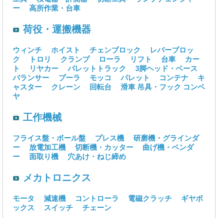
ー
高所作業・台車
荷役・運搬機器
ウィンチ
ホイスト
チェンブロック
レバーブロッ
ク
トロリ
クランプ
ローラ
リフト
台車
カー
ト
リヤカー
パレットトラック
3脚ヘッド・ベース
バランサー
プーラ
モッコ
パレット
コンテナ
キ
ャスター
クレーン
回転台
滑車
吊具・フック
コンベ
ヤ
工作機械
フライス盤・ボール盤
プレス機
研磨機・グラインダ
ー
放電加工機
切断機・カッター
曲げ機・ベンダ
ー
面取り機
穴あけ・ねじ締め
メカトロニクス
モータ
減速機
コントローラ
電磁クラッチ
ギヤボ
ックス
スイッチ
チェーン