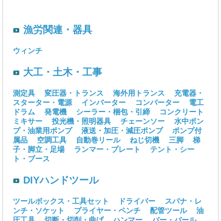
漁労関連・器具
ウィンチ
大工・土木・工事
測定具
変圧器・トランス
海外用トランス
充電器・
スターター・電源
インバーター
コンバーター
電工
ドラム
発電機
シーラー・梱包・引締
コンクリート
ミキサー
投光機・照明器具
チェーンソー
水中ポン
プ・油業用ポンプ
液送・加圧・減圧ポンプ
ポンプ付
属品
空調工具
自動巻リール
ねじ切機
三脚
梯
子・脚立・足場
ランマー・プレート
テント・シー
ト・ブース
DIYハンドツール
ツールボックス・工具セット
ドライバー
スパナ・レ
ンチ・ソケット
プライヤー・ペンチ
配管ツール
油
圧工具
切断・切削・曲げ
ハンマー
バー・バール