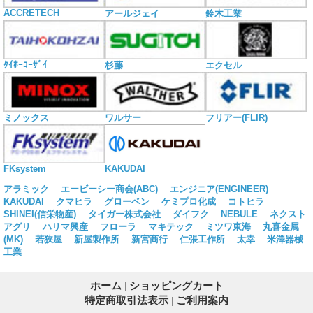
ACCRETECH
アールジェイ
鈴木工業
ﾀｲﾎｰｺｰｻﾞｲ
杉藤
エクセル
ミノックス
ワルサー
フリアー(FLIR)
KAKUDAI
FKsystem
アラミック
エービーシー商会(ABC)
エンジニア(ENGINEER)
KAKUDAI
クマヒラ
グローベン
ケミプロ化成
コトヒラ
SHINEI(信栄物産)
タイガー株式会社
ダイフク
NEBULE
ネクスト
アグリ
ハリマ興産
フローラ
マキテック
ミツワ東海
丸喜金属
(MK)
若狭屋
新屋製作所
新宮商行
仁張工作所
太幸
米澤器械
工業
ホーム
|
ショッピングカート
特定商取引法表示
|
ご利用案内