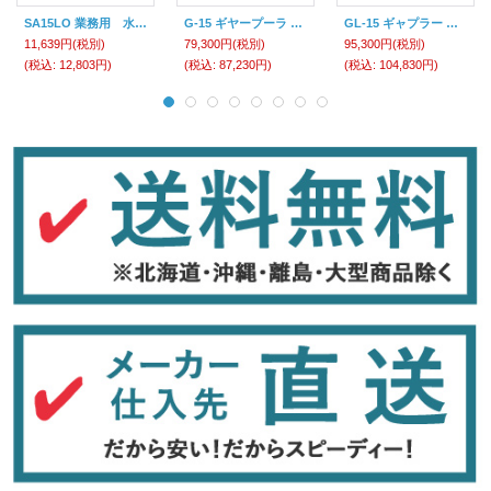
SA15LO 業務用 水性アリシス 15L オレンジ ケミプロ化成 【送料無料】【激安】【セール】
G-15 ギヤープーラ Ｇ－１５ スーパーツール SUPERTOOL 【送料無料】【激安】【セール】
GL-15 ギャプラー ＧＬ－１５ スーパーツール SUPERTOOL 【送料無料】【激安】【セール】
11,639円
(税別)
79,300円
(税別)
95,300円
(税別)
(税込
:
12,803円)
(税込
:
87,230円)
(税込
:
104,830円)