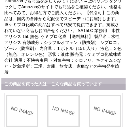
? Amazonでも商品を探してみてください →上のリンクをクリ
ックしてAmazonのサイトでも商品をご確認ください。価格を
比べてみて、お得な方でご購入ください。【代引可】この商
品は、国内の倉庫から宅配便でスピーディにお届けします。
※ケミプロ化成の商品はすべて格安で提供できます。掲載さ
れていない商品もお問合せください。 SA15LC 業務用 水性
アリシス 15L 無色 ケミプロ化成 【送料無料】 製品名：水性
アリシス 有効成分：シラフルオフェン（防虫剤） シプロコナ
ゾール（防腐剤） 内容量：１ボトル（15Ｌ入り） 液色：２色
（無色、オレンジ色） 形状：液体 販売元：ケミプロ化成株式
会社 適用：不快害虫用 ・対象害虫：シロアリ、キクイムシな
ど・対象場所：工場、倉庫、飲食店、家庭などの害虫発生箇
所
この商品を買った人は、こんな商品も買っています