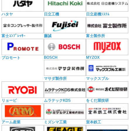
ハタヤ
日立工機
日立産機ｼｽﾃﾑ
富士ｺﾝﾌﾟﾚｯｻｰ
藤誠
富士製作所
BOSCH
MYZOX
プロモート
マサダ製作所
マックスブル
リョービ
ムラテックKDS
をくだ屋技研
アーム産業
ミズシマ工業
室本鉄工