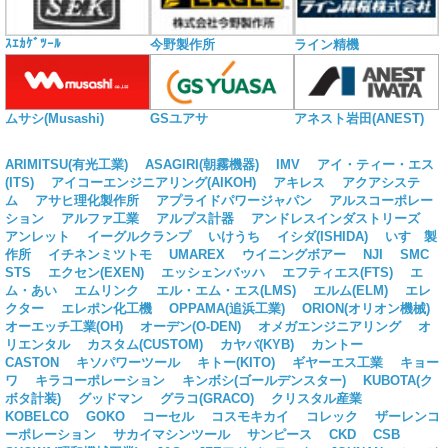
ｽｴｶｹﾞﾂｰﾙ
今野製作所
ライン精機
ムサシ(Musashi)
GSユアサ
アネスト岩田(ANEST)
ARIMITSU(有光工業)
ASAGIRI(朝霧機器)
IMV
アイ・ティー・エス
(ITS)
アイコーエンジニアリング(AIKOH)
アキレス
アクアシステ
ム
アサヒ理化製作所
アプライドパワージャパン
アルスコーポレー
ション
アルファ工業
アルプス計器
アンドレスインダストリーズ
アンレット
イーグルクランプ
いけうち
イシダ(ISHIDA)
いすゞ製
作所
イチネンミツトモ
UMAREX
ウイニングボアー
NJI
SMC
STS
エクセン(EXEN)
エッシェンバッハ
エフティエス(FTS)
エ
ム・あい
エムリンク
エル・エム・エス(LMS)
エルム(ELM)
エレ
クター
エレポン化工機
OPPAMA(追浜工業)
ORION(オリオン機械)
オーエッチ工業(OH)
オーデン(O-DEN)
オメガエンジニアリング
オ
リエンタル
カスタム(CUSTOM)
カヤバ(KYB)
カントー
CASTON
キソパワーツール
キトー(KITO)
ギヤーエス工業
キョー
ワ
キラコーポレーション
キンボシ(ゴールデンスター)
KUBOTA(ク
ボタ計装)
グッドマン
グラコ(GRACO)
クリスタル産業
KOBELCO
GOKO
コーセル
コスモキカイ
コレック
ザーレンコ
ーポレーション
サカイマシンツール
サンピース
CKD
CSB