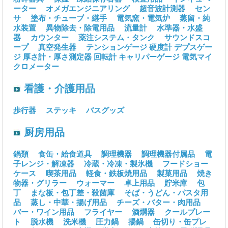
ーター
オメガエンジニアリング
超音波計測器
セン
サ
塗布・チューブ・継手
電気窯・電気炉
蒸留・純
水装置
異物除去・除電用品
流量計
水準器・水盛
器
カウンター
薬注システム・タンク
サウンドスコ
ープ
真空発生器
テンションゲージ
硬度計
デプスゲー
ジ
厚さ計・厚さ測定器
回転計
キャリパーゲージ
電気マイ
クロメーター
看護・介護用品
歩行器
ステッキ
バスグッズ
厨房用品
鍋類
食缶・給食道具
調理機器
調理機器付属品
電
子レンジ・解凍器
冷蔵・冷凍・製氷機
フードショー
ケース
喫茶用品
軽食・鉄板焼用品
製菓用品
焼き
物器・グリラー
ウォーマー
卓上用品
貯米庫
包
丁
まな板・包丁差・殺菌庫
そば・うどん・パスタ用
品
蒸し・中華・揚げ用品
チーズ・バター・肉用品
バー・ワイン用品
フライヤー
酒燗器
クールプレー
ト
脱水機
洗米機
圧力鍋
揚鍋
缶切り・缶プレ