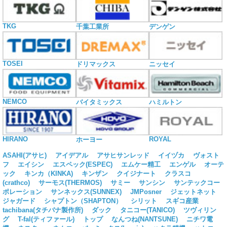
TKG
千葉工業所
デンゲン
TOSEI
ドリマックス
ニッセイ
NEMCO
バイタミックス
ハミルトン
HIRANO
ROYAL
ホーヨー
ASAHI(アサヒ)
アイデアル
アサヒサンレッド
イイヅカ
ヴォスト
フ
エイシン
エスペック(ESPEC)
エムケー精工
エンゲル
オーテ
ック
キンカ（KINKA)
キンザン
クイジナート
クラスコ
(crathco)
サーモス(THERMOS)
サミー
サンシン
サンテックコー
ポレーション
サンネックス(SUNNEX)
JMPosner
ジェットネット
ジャガード
シャプトン（SHAPTON）
シリット
スギコ産業
tachibana(タチバナ製作所)
ダック
タニコー(TANICO)
ツヴィリン
グ
T-fal(ティファール)
トップ
なんつね(NANTSUNE)
ニチワ電