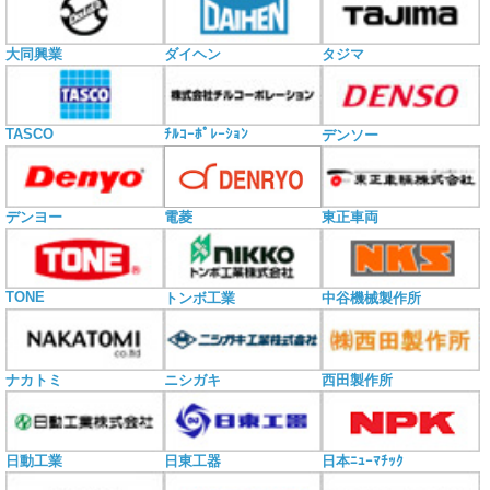
大同興業
ダイヘン
タジマ
TASCO
ﾁﾙｺｰﾎﾟﾚｰｼｮﾝ
デンソー
電菱
デンヨー
東正車両
TONE
トンボ工業
中谷機械製作所
ナカトミ
ニシガキ
西田製作所
日動工業
日東工器
日本ﾆｭｰﾏﾁｯｸ