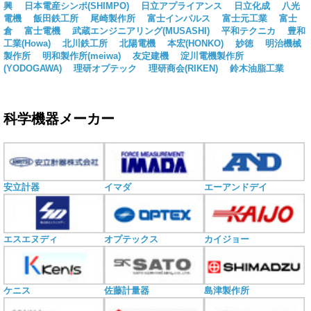
興
日本電産シンポ(SHIMPO)
日立アプライアンス
日立化成
八光
電機
飯田鉄工所
尾崎製作所
富士インパルス
富士元工業
富士
倉
富士電機
武蔵エンジニアリング(MUSASHI)
平和テクニカ
豊和
工業(Howa)
北川鉄工所
北陽電機
本宏(HONKO)
妙徳
明治機械
製作所
明和製作所(meiwa)
友定建機
淀川電機製作所
(YODOGAWA)
理研オプテック
理研商会(RIKEN)
鈴木油脂工業
科学機器メーカー
安立計器
イマダ
エーアンドデイ
エスエヌディ
オプテックス
カイジョー
ケニス
佐藤計量器
島津製作所