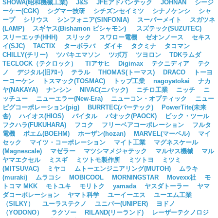
SHOWA(昭和機械工業)
J&S
JFEアドバンテック
JOHNAN
シージ
ーケー(CGK)
シグマー技研
シチズンセイミツ
シナノケンシ
シャ
ープ
シリウス
シンフォニア(SINFONIA)
スーパーメイト
スガツネ
(LAMP)
スギヤス(Bishamon ビシャモン)
スズテック(SUZUTEC)
スリーエッチ(HHH)
スリック
スワロー電機
ゼオンノース
セキス
イ(SJC)
TACTIX
ターボラバ
ダイキ
タクミナ
タコマン
CHILLY(チリー)
ツバキエマソン
ツボ万
ツヨロン
TDKラムダ
TECLOCK（テクロック）
TIアサヒ
Digimax
テクニディア
テク
ノ
デジタル(旧ｱﾛｰ)
テラル
THOMAS(トーマス)
DRACO
トーヨ
ーコーケン
トスマック(TOSMAC)
トップ工業
nagoyatokai
ナカ
ヤ(NAKAYA)
ナンシン
NIVAC(ニバック)
ニチロ工業
ニッチ
ニ
ッチュー
ニューエラー(New-Era)
ニューコン・オプティック
ニュー
ピグコーポレーション(pig)
BURRTEC(バーテック)
PowerTite(未来
舎)
ハイオス(HIOS)
バイタル
パオック(PAOCK)
ビック・ツール
フクハラ(FUKUHARA)
フコク
フリーベアコーポレーション
フルタ
電機
ボエム(BOEHM)
ホーザン(hozan)
MARVEL(マーベル)
マイ
セック
マイツ・コーポレーション
マイト工業
マグネスケール
(Magnescale)
マゼラー
マツシマメジャテック
マルヤス機械
マル
ヤマエクセル
ミスギ
ミツトモ製作所
ミツトヨ
ミツミ
(MITSUVAC)
ミヤコ
ムトーエンジニアリング(MUTOH)
ムラキ
(muraki)
ムラコシ
MOBICOOL
MORNINGSTAR
Movexx社
モ
トコマ MKK
モトユキ
モリトク
yamada
ヤスダトーラー
ヤマ
ダコーポレーション
ヤマト科学
ユーイーエス
ユーエム工業
（SILKY）
ユーラステクノ
ユニパー(UNIPER)
ヨドノ
（YODONO）
ラクソー
RILAND(リーランド)
レーザーテクノロジ