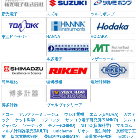
新光電子
スズキ
ツルミポンプ
HANNA
HODAKA
東亜ﾃﾞｨｰｹｰｹｰ
本多電子
マザーツール
島津理化
理研機器
理研計測器
博多計器
ヴェルヴォクリーア
アコー
アルファーミラージュ
ウシオ電機
エムラ(EMURA)
ガステ
ック
ケット科学
コフロック
サンコウ電子研究所(SANKO)
シムコ
ジャパン
ソーテック
チノー(CHINO)
NITTO(日陶科学)
マルコム
マルチ計測器販売(MULTI)
unichemy
リオン
愛知時計
京都電子工
業
坂本電機製作所
柴田科学(SHIBATA)
帝通電子研究所
日本カノ