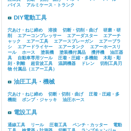
バイス
アルミケース・トランク
DIY電動工具
穴あけ・ねじ締め
溶接
切断・切削・曲げ
研磨・研
削
エアーコンプレッサー
エアーダスター
エアーチ
ャック
エアー工具
エアースプレーガン
エアーブラ
シ
エアードライヤー
エアータンク
エアーホースリ
ール
ホース
塗装機
塗装機付属品
攪拌機
油圧器
具
自動車専用ツール
圧着・圧縮・多機能
木彫・彫
刻・剥離
超音波工具
温調機器
ドレン
切削工具刃
物
付属品（エアー工具）
油圧工具・機械
穴あけ・ねじ締め
切断・切削・曲げ
圧着・圧縮・多
機能
ポンプ・ジャッキ
油圧ホース
電設工具
通線工具
リール
圧着工具
ペンチ・カッター
電動
工具
検電器・計測器
切断工具
ランプチェンジャ