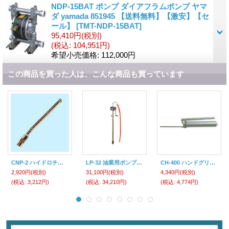
NDP-15BAT ポンプ ダイアフラムポンプ ヤマ
ダ yamada 851945 【送料無料】【激安】【セ
ール】
[
TMT-NDP-15BAT
]
95,410円
(税別)
(税込
:
104,951円)
希望小売価格
:
112,000円
この商品を買った人は、こんな商品も買っています
CNP-2 ハイドロチャックノズル ヤマダ(YAMADA) 【送料無料】【激安】【セール】
LP-32 油業用ポンプ 手動ドラムポンプ LP/SB/SO/PPシリーズ 工進 【送料無料】【激安】 【破格値】 【特売セール】
CH-400 ハンドグリースガン ヤマダ(yamada)
2,920円
(税別)
31,100円
(税別)
4,340円
(税別)
(税込
:
3,212円)
(税込
:
34,210円)
(税込
:
4,774円)