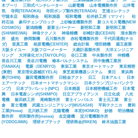
木プーリ
三和式ベンチレーター
山菱電機
山本電機製作所
山洋電
気
寺岡(TERAOKA)
寺田ポンプ製作所(TERADA)
芝浦エレテック
守随本店
昭和商会
昭和測器
昭和電機
松井鉄工所（マツイ）
松
村石油
象印チェンブロック
上杉輸送機製作所
新コスモス電機(NEW
COSMOS)
新潟精機
新富士バーナー
新明和工業
新明和工業
(SHINMEIWA)
神港テクノス
神港精機
杉崎計器(CEDAR)
清水製作
所
盛光
静岡製機
石川製作所
赤松電機製作所
千代田通商(チヨ
ダ)
宣真工業
相原電機(CENTER)
総合計装
増田精機
蔵王産業
大阪タイユー
大阪フローメーター
大菱計器製作所
大洋エンジニア
リング
大洋液化ガス(TAIYOLPG)
谷口工業
中央製作所
仲精機
長谷川工業
長谷川電機
椿本バルクシステム
田中衡機工業所
(TANAKA)
電菱（DENRYO)
東栄工業
東京オートマック
東京精密
(東密)
東京理化器械(EYELA)
東芝産業機器システム
東日
東浜商
事(TOHIN)
藤田電機製作所
日軽金アクト
日工
日本アルミ
日本
エアーテック
日本オートマチックマシン
日本クランプ(ジャパンクラ
ンプ)
日本プラパレット(NPC)
日本精器
日本精密機械工作
日本電
興
日本電産シンポ(SHIMPO)
日立アプライアンス
日立化成
八光
電機
飯田鉄工所
尾崎製作所
富士インパルス
富士元工業
富士
倉
富士電機
武蔵エンジニアリング(MUSASHI)
平和テクニカ
豊和
工業(Howa)
北川鉄工所
北陽電機
本宏(HONKO)
妙徳
明治機械
製作所
明和製作所(meiwa)
友定建機
淀川電機製作所
(YODOGAWA)
理研オプテック
理研商会(RIKEN)
鈴木油脂工業