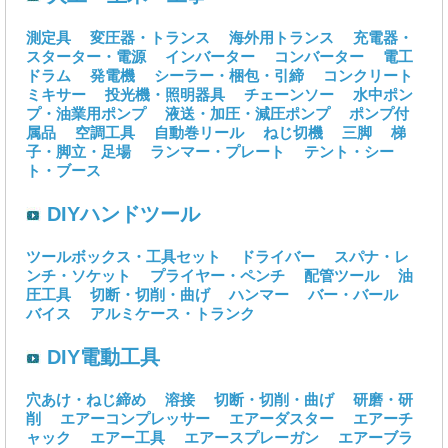
測定具
変圧器・トランス
海外用トランス
充電器・
スターター・電源
インバーター
コンバーター
電工
ドラム
発電機
シーラー・梱包・引締
コンクリート
ミキサー
投光機・照明器具
チェーンソー
水中ポン
プ・油業用ポンプ
液送・加圧・減圧ポンプ
ポンプ付
属品
空調工具
自動巻リール
ねじ切機
三脚
梯
子・脚立・足場
ランマー・プレート
テント・シー
ト・ブース
DIYハンドツール
ツールボックス・工具セット
ドライバー
スパナ・レ
ンチ・ソケット
プライヤー・ペンチ
配管ツール
油
圧工具
切断・切削・曲げ
ハンマー
バー・バール
バイス
アルミケース・トランク
DIY電動工具
穴あけ・ねじ締め
溶接
切断・切削・曲げ
研磨・研
削
エアーコンプレッサー
エアーダスター
エアーチ
ャック
エアー工具
エアースプレーガン
エアーブラ