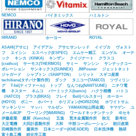
NEMCO
バイタミックス
ハミルトン
HIRANO
ROYAL
ホーヨー
ASAHI(アサヒ)
アイデアル
アサヒサンレッド
イイヅカ
ヴォスト
フ
エイシン
エスペック(ESPEC)
エムケー精工
エンゲル
オーテ
ック
キンカ（KINKA)
キンザン
クイジナート
クラスコ
(crathco)
サーモス(THERMOS)
サミー
サンシン
サンテックコー
ポレーション
サンネックス(SUNNEX)
JMPosner
ジェットネット
ジャガード
シャプトン（SHAPTON）
シリット
スギコ産業
tachibana(タチバナ製作所)
ダック
タニコー(TANICO)
ツヴィリン
グ
T-fal(ティファール)
トップ
なんつね(NANTSUNE)
ニチワ電
機
ネスター
ネムコ
バーミックス(bamix)
ハクラ精機
ハトコ
（HATCO)
ブラス(BRAS)
フレイ
Bell(ベルスター)
ホーヨー
(HOYO)
ボニー
ホバート
ホリズォン(HORIZON)
ホワイトサム
マッキンリー
マッハ
マルゼン
YAMAKIN(山岡金属)
ヤマゲン
ユ
メールMJP
ワーリング(WARING)
ワールドキッチンテック
ヰセキ
伊藤産業
建厨（Kenchu)
五進
荒木金属製作所
秋元
新考社
大正電機
大田計器製作所
大和
中部コーポレーション
朝日産業
田崎製作所
藤寅作
日本ニーダー(KNEADER)
日本洗浄機
熱研
富士島工機
睦化学工業