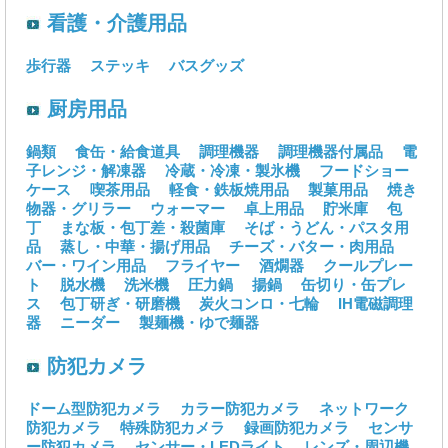
看護・介護用品
歩行器
ステッキ
バスグッズ
厨房用品
鍋類
食缶・給食道具
調理機器
調理機器付属品
電
子レンジ・解凍器
冷蔵・冷凍・製氷機
フードショー
ケース
喫茶用品
軽食・鉄板焼用品
製菓用品
焼き
物器・グリラー
ウォーマー
卓上用品
貯米庫
包
丁
まな板・包丁差・殺菌庫
そば・うどん・パスタ用
品
蒸し・中華・揚げ用品
チーズ・バター・肉用品
バー・ワイン用品
フライヤー
酒燗器
クールプレー
ト
脱水機
洗米機
圧力鍋
揚鍋
缶切り・缶プレ
ス
包丁研ぎ・研磨機
炭火コンロ・七輪
IH電磁調理
器
ニーダー
製麺機・ゆで麺器
防犯カメラ
ドーム型防犯カメラ
カラー防犯カメラ
ネットワーク
防犯カメラ
特殊防犯カメラ
録画防犯カメラ
センサ
ー防犯カメラ
センサー・LEDライト
レンズ・周辺機