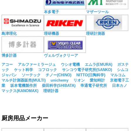
本多電子
マザーツール
島津理化
理研機器
理研計測器
博多計器
ヴェルヴォクリーア
アコー
アルファーミラージュ
ウシオ電機
エムラ(EMURA)
ガステ
ック
ケット科学
コフロック
サンコウ電子研究所(SANKO)
シムコ
ジャパン
ソーテック
チノー(CHINO)
NITTO(日陶科学)
マルコム
マルチ計測器販売(MULTI)
unichemy
リオン
愛知時計
京都電子工
業
坂本電機製作所
柴田科学(SHIBATA)
帝通電子研究所
日本カノ
マックス(KANOMAX)
理研計器
厨房用品メーカー