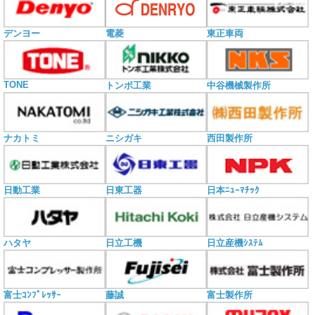
電菱
デンヨー
東正車両
TONE
トンボ工業
中谷機械製作所
ナカトミ
ニシガキ
西田製作所
日動工業
日東工器
日本ﾆｭｰﾏﾁｯｸ
ハタヤ
日立工機
日立産機ｼｽﾃﾑ
富士ｺﾝﾌﾟﾚｯｻｰ
藤誠
富士製作所