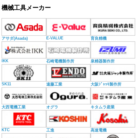
機械工具メーカー
E-VALUE
アサダ(Asada)
育良精機
IKK
石崎電機製作所
泉精器製作所
SK11
遠藤工業
大阪ｼﾞｬｯｷ製作所
大西電機工業
オグラ
キタムラ産業
KTC
工進
高速電機