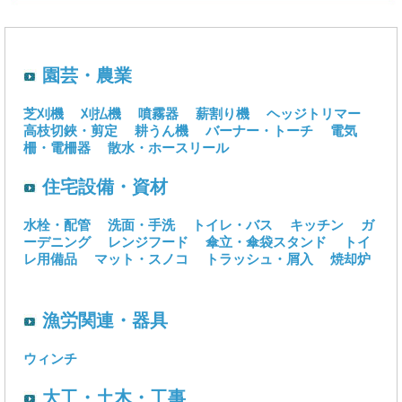
園芸・農業
芝刈機
刈払機
噴霧器
薪割り機
ヘッジトリマー
高枝切鋏・剪定
耕うん機
バーナー・トーチ
電気
柵・電柵器
散水・ホースリール
住宅設備・資材
水栓・配管
洗面・手洗
トイレ・バス
キッチン
ガ
ーデニング
レンジフード
傘立・傘袋スタンド
トイ
レ用備品
マット・スノコ
トラッシュ・屑入
焼却炉
漁労関連・器具
ウィンチ
大工・土木・工事