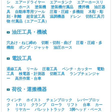
シ
エアードライヤー
エアータンク
エアーホースリ
ール
ホース
塗装機
塗装機付属品
攪拌機
油圧器
具
自動車専用ツール
圧着・圧縮・多機能
木彫・彫
刻・剥離
超音波工具
温調機器
ドレン
切削工具刃
物
付属品（エアー工具）
油圧工具・機械
穴あけ・ねじ締め
切断・切削・曲げ
圧着・圧縮・多
機能
ポンプ・ジャッキ
油圧ホース
電設工具
通線工具
リール
圧着工具
ペンチ・カッター
電動
工具
検電器・計測器
切断工具
ランプチェンジャ
ー
高所作業・台車
荷役・運搬機器
ウィンチ
ホイスト
チェンブロック
レバーブロッ
ク
トロリ
クランプ
ローラ
リフト
台車
カー
ト
リヤカー
パレットトラック
3脚ヘッド・ベース