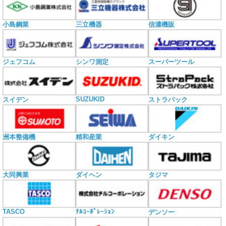
小島鋼業
三立機器
信濃機販
ジェフコム
シンワ測定
スーパーツール
SUZUKID
スイデン
ストラパック
洲本整備機
精和産業
ダイキン
大同興業
ダイヘン
タジマ
TASCO
ﾁﾙｺｰﾎﾟﾚｰｼｮﾝ
デンソー