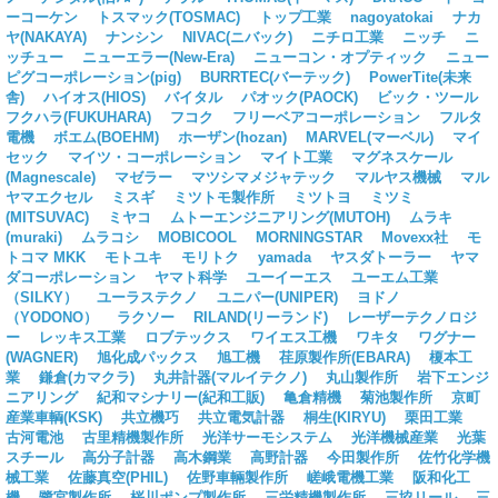
ーコーケン
トスマック(TOSMAC)
トップ工業
nagoyatokai
ナカ
ヤ(NAKAYA)
ナンシン
NIVAC(ニバック)
ニチロ工業
ニッチ
ニ
ッチュー
ニューエラー(New-Era)
ニューコン・オプティック
ニュー
ピグコーポレーション(pig)
BURRTEC(バーテック)
PowerTite(未来
舎)
ハイオス(HIOS)
バイタル
パオック(PAOCK)
ビック・ツール
フクハラ(FUKUHARA)
フコク
フリーベアコーポレーション
フルタ
電機
ボエム(BOEHM)
ホーザン(hozan)
MARVEL(マーベル)
マイ
セック
マイツ・コーポレーション
マイト工業
マグネスケール
(Magnescale)
マゼラー
マツシマメジャテック
マルヤス機械
マル
ヤマエクセル
ミスギ
ミツトモ製作所
ミツトヨ
ミツミ
(MITSUVAC)
ミヤコ
ムトーエンジニアリング(MUTOH)
ムラキ
(muraki)
ムラコシ
MOBICOOL
MORNINGSTAR
Movexx社
モ
トコマ MKK
モトユキ
モリトク
yamada
ヤスダトーラー
ヤマ
ダコーポレーション
ヤマト科学
ユーイーエス
ユーエム工業
（SILKY）
ユーラステクノ
ユニパー(UNIPER)
ヨドノ
（YODONO）
ラクソー
RILAND(リーランド)
レーザーテクノロジ
ー
レッキス工業
ロブテックス
ワイエス工機
ワキタ
ワグナー
(WAGNER)
旭化成パックス
旭工機
荏原製作所(EBARA)
榎本工
業
鎌倉(カマクラ)
丸井計器(マルイテクノ)
丸山製作所
岩下エンジ
ニアリング
紀和マシナリー(紀和工販)
亀倉精機
菊池製作所
京町
産業車輌(KSK)
共立機巧
共立電気計器
桐生(KIRYU)
栗田工業
古河電池
古里精機製作所
光洋サーモシステム
光洋機械産業
光葉
スチール
高分子計器
高木鋼業
高野計器
今田製作所
佐竹化学機
械工業
佐藤真空(PHIL)
佐野車輛製作所
嵯峨電機工業
阪和化工
機
鷺宮製作所
桜川ポンプ製作所
三栄精機製作所
三協リール
三