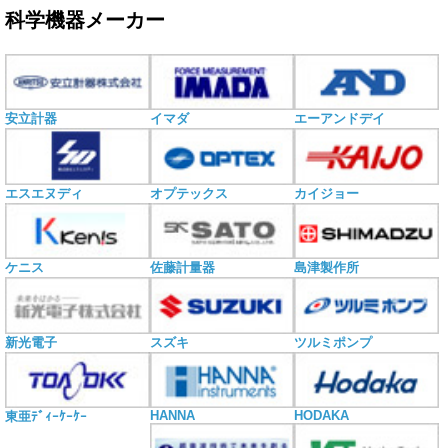
科学機器メーカー
安立計器
イマダ
エーアンドデイ
エスエヌディ
オプテックス
カイジョー
ケニス
佐藤計量器
島津製作所
新光電子
スズキ
ツルミポンプ
HANNA
HODAKA
東亜ﾃﾞｨｰｹｰｹｰ