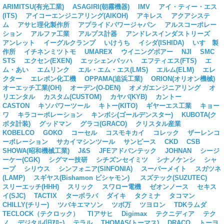
ARIMITSU(有光工業)
ASAGIRI(朝霧機器)
IMV
アイ・ティー・エス
(ITS)
アイコーエンジニアリング(AIKOH)
アキレス
アクアシステ
ム
アサヒ理化製作所
アプライドパワージャパン
アルスコーポレー
ション
アルファ工業
アルプス計器
アンドレスインダストリーズ
アンレット
イーグルクランプ
いけうち
イシダ(ISHIDA)
いすゞ製
作所
イチネンミツトモ
UMAREX
ウイニングボアー
NJI
SMC
STS
エクセン(EXEN)
エッシェンバッハ
エフティエス(FTS)
エ
ム・あい
エムリンク
エル・エム・エス(LMS)
エルム(ELM)
エレ
クター
エレポン化工機
OPPAMA(追浜工業)
ORION(オリオン機械)
オーエッチ工業(OH)
オーデン(O-DEN)
オメガエンジニアリング
オ
リエンタル
カスタム(CUSTOM)
カヤバ(KYB)
カントー
CASTON
キソパワーツール
キトー(KITO)
ギヤーエス工業
キョー
ワ
キラコーポレーション
キンボシ(ゴールデンスター)
KUBOTA(ク
ボタ計装)
グッドマン
グラコ(GRACO)
クリスタル産業
KOBELCO
GOKO
コーセル
コスモキカイ
コレック
ザーレンコ
ーポレーション
サカイマシンツール
サンピース
CKD
CSB
SHOWA(昭和機械工業)
J&S
JFEアドバンテック
JOHNAN
シージ
ーケー(CGK)
シグマー技研
シチズンセイミツ
シナノケンシ
シャ
ープ
シリウス
シンフォニア(SINFONIA)
スーパーメイト
スガツネ
(LAMP)
スギヤス(Bishamon ビシャモン)
スズテック(SUZUTEC)
スリーエッチ(HHH)
スリック
スワロー電機
ゼオンノース
セキス
イ(SJC)
TACTIX
ターボラバ
ダイキ
タクミナ
タコマン
CHILLY(チリー)
ツバキエマソン
ツボ万
ツヨロン
TDKラムダ
TECLOCK（テクロック）
TIアサヒ
Digimax
テクニディア
テク
ノ
デジタル(旧ｱﾛｰ)
テラル
THOMAS(トーマス)
DRACO
トーヨ