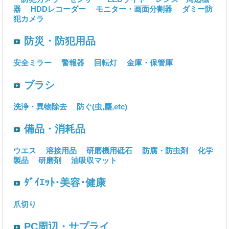
器
HDDレコーダー
モニター・画面分割器
ダミー防
犯カメラ
防災・防犯用品
安全ミラー
警報器
回転灯
金庫・保管庫
ブラシ
洗浄・異物除去
防ぐ(虫,塵,etc)
備品・消耗品
ウエス
溶接用品
研磨機用砥石
防腐・防虫剤
化学
製品
研磨剤
油吸収マット
ﾀﾞｲｴｯﾄ･美容･健康
爪切り
PC周辺・サプライ