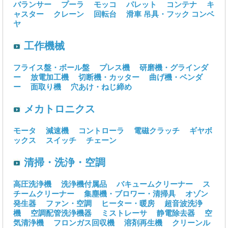
バランサー
プーラ
モッコ
パレット
コンテナ
キ
ャスター
クレーン
回転台
滑車
吊具・フック
コンベ
ヤ
工作機械
フライス盤・ボール盤
プレス機
研磨機・グラインダ
ー
放電加工機
切断機・カッター
曲げ機・ベンダ
ー
面取り機
穴あけ・ねじ締め
メカトロニクス
モータ
減速機
コントローラ
電磁クラッチ
ギヤボ
ックス
スイッチ
チェーン
清掃・洗浄・空調
高圧洗浄機
洗浄機付属品
バキュームクリーナー
ス
チームクリーナー
集塵機・ブロワー・清掃具
オゾン
発生器
ファン・空調
ヒーター・暖房
超音波洗浄
機
空調配管洗浄機器
ミストレーサ
静電除去器
空
気清浄機
フロンガス回収機
溶剤再生機
クリーンル