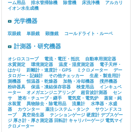
ーム用品
排水管掃除機
除雪機
床洗浄機
アルカリ
イオン水生成機
光学機器
双眼鏡
単眼鏡
顕微鏡
コールドライト・ルーペ
計測器・研究機器
オシロスコープ
電流・電圧・抵抗
自動車用測定器
水質測定
環境測定器
温度・湿度測定器
電子天秤・
はかり
距離計・速度計・GPS
ミクロメーター
デー
タロガー・記録計
その他チェッカー
生産・製造用計
測機器
恒温器・乾燥器
加熱・冷却機器
撹拌機器
粉砕器具
保温・凍結保存容器
検査用品
インキュベ
ーター
オメガエンジニアリング
超音波計測器
セン
サ
塗布・チューブ・継手
電気窯・電気炉
蒸留・純
水装置
異物除去・除電用品
流量計
水準器・水盛
器
カウンター
薬注システム・タンク
サウンドスコ
ープ
真空発生器
テンションゲージ
硬度計
デプスゲー
ジ
厚さ計・厚さ測定器
回転計
キャリパーゲージ
電気マイ
クロメーター