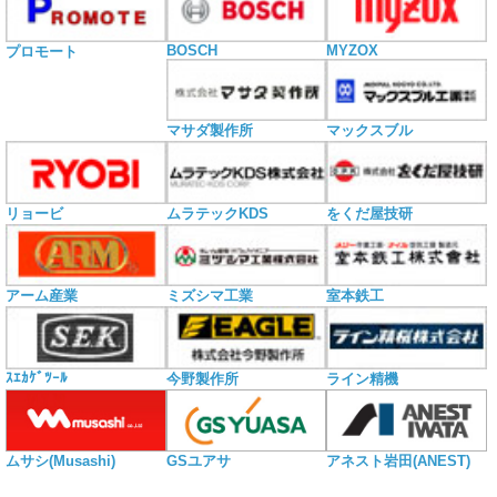
BOSCH
MYZOX
プロモート
マサダ製作所
マックスブル
リョービ
ムラテックKDS
をくだ屋技研
アーム産業
ミズシマ工業
室本鉄工
ｽｴｶｹﾞﾂｰﾙ
今野製作所
ライン精機
ムサシ(Musashi)
GSユアサ
アネスト岩田(ANEST)