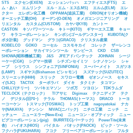
STS
エクセン(EXEN)
エッシェンバッハ
エフティエス(FTS)
エ
ム・あい
エムリンク
エル・エム・エス(LMS)
エルム(ELM)
エレ
クター
エレポン化工機
OPPAMA(追浜工業)
ORION(オリオン機械)
オーエッチ工業(OH)
オーデン(O-DEN)
オメガエンジニアリング
オ
リエンタル
カスタム(CUSTOM)
カヤバ(KYB)
カントー
CASTON
キソパワーツール
キトー(KITO)
ギヤーエス工業
キョー
ワ
キラコーポレーション
キンボシ(ゴールデンスター)
KUBOTA(ク
ボタ計装)
グッドマン
グラコ(GRACO)
クリスタル産業
KOBELCO
GOKO
コーセル
コスモキカイ
コレック
ザーレンコ
ーポレーション
サカイマシンツール
サンピース
CKD
CSB
SHOWA(昭和機械工業)
J&S
JFEアドバンテック
JOHNAN
シージ
ーケー(CGK)
シグマー技研
シチズンセイミツ
シナノケンシ
シャ
ープ
シリウス
シンフォニア(SINFONIA)
スーパーメイト
スガツネ
(LAMP)
スギヤス(Bishamon ビシャモン)
スズテック(SUZUTEC)
スリーエッチ(HHH)
スリック
スワロー電機
ゼオンノース
セキス
イ(SJC)
TACTIX
ターボラバ
ダイキ
タクミナ
タコマン
CHILLY(チリー)
ツバキエマソン
ツボ万
ツヨロン
TDKラムダ
TECLOCK（テクロック）
TIアサヒ
Digimax
テクニディア
テク
ノ
デジタル(旧ｱﾛｰ)
テラル
THOMAS(トーマス)
DRACO
トーヨ
ーコーケン
トスマック(TOSMAC)
トップ工業
nagoyatokai
ナカ
ヤ(NAKAYA)
ナンシン
NIVAC(ニバック)
ニチロ工業
ニッチ
ニ
ッチュー
ニューエラー(New-Era)
ニューコン・オプティック
ニュー
ピグコーポレーション(pig)
BURRTEC(バーテック)
PowerTite(未来
舎)
ハイオス(HIOS)
バイタル
パオック(PAOCK)
ビック・ツール
フクハラ(FUKUHARA)
フコク
フリーベアコーポレーション
フルタ