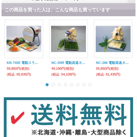
この商品を買った人は、こんな商品も買っています
KB-745E 電動スライサー キャベリーナ 平野製作所(ヒラノ) HIRANO 【送料無料】【激安】【破格値】【セール】
NC-2NR 電動高速ネギカッター 電動高速細ネギカッター NC-2NR 平野製作所(ヒラノ) HIRANO 【送料無料】【激安】【セール】
NC-2Mi 電動高速ネギカッター ネギミジンカッター NC-2Mi 平野製作所(ヒラノ) HIRANO 【送料無料】【激安】【破格値】【セール】
59,850円
(税別)
49,190円
(税別)
55,850円
(税別)
(税込
:
65,835円)
(税込
:
54,109円)
(税込
:
61,435円)