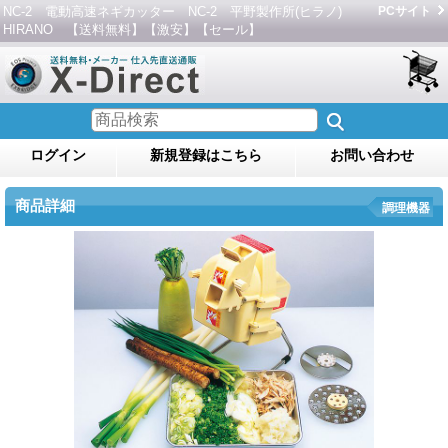
NC-2 電動高速ネギカッター NC-2 平野製作所(ヒラノ)
PCサイト
HIRANO 【送料無料】【激安】【セール】
ログイン
新規登録はこちら
お問い合わせ
商品詳細
調理機器