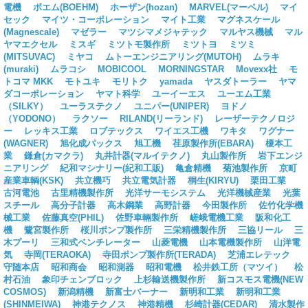
電機
ボエム(BOEHM)
ホーザン(hozan)
MARVEL(マーベル)
マイ
セック
マイツ・コーポレーション
マイト工業
マグネスケール
(Magnescale)
マゼラー
マツシマメジャテック
マルヤス機械
マル
ヤマエクセル
ミスギ
ミツトモ製作所
ミツトヨ
ミツミ
(MITSUVAC)
ミヤコ
ムトーエンジニアリング(MUTOH)
ムラキ
(muraki)
ムラコシ
MOBICOOL
MORNINGSTAR
Movexx社
モ
トコマ MKK
モトユキ
モリトク
yamada
ヤスダトーラー
ヤマ
ダコーポレーション
ヤマト科学
ユーイーエス
ユーエム工業
（SILKY）
ユーラステクノ
ユニパー(UNIPER)
ヨドノ
（YODONO）
ラクソー
RILAND(リーランド)
レーザーテクノロジ
ー
レッキス工業
ロブテックス
ワイエス工機
ワキタ
ワグナー
(WAGNER)
旭化成パックス
旭工機
荏原製作所(EBARA)
榎本工
業
鎌倉(カマクラ)
丸井計器(マルイテクノ)
丸山製作所
岩下エンジ
ニアリング
紀和マシナリー(紀和工販)
亀倉精機
菊池製作所
京町
産業車輌(KSK)
共立機巧
共立電気計器
桐生(KIRYU)
栗田工業
古河電池
古里精機製作所
光洋サーモシステム
光洋機械産業
光葉
スチール
高分子計器
高木鋼業
高野計器
今田製作所
佐竹化学機
械工業
佐藤真空(PHIL)
佐野車輛製作所
嵯峨電機工業
阪和化工
機
鷺宮製作所
桜川ポンプ製作所
三栄精機製作所
三協リール
三
木プーリ
三和式ベンチレーター
山菱電機
山本電機製作所
山洋電
気
寺岡(TERAOKA)
寺田ポンプ製作所(TERADA)
芝浦エレテック
守随本店
昭和商会
昭和測器
昭和電機
松井鉄工所（マツイ）
松
村石油
象印チェンブロック
上杉輸送機製作所
新コスモス電機(NEW
COSMOS)
新潟精機
新富士バーナー
新明和工業
新明和工業
(SHINMEIWA)
神港テクノス
神港精機
杉崎計器(CEDAR)
清水製作