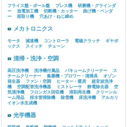
フライス盤・ボール盤
プレス機
研磨機・グラインダ
ー
放電加工機
切断機・カッター
曲げ機・ベンダ
ー
面取り機
穴あけ・ねじ締め
メカトロニクス
モータ
減速機
コントローラ
電磁クラッチ
ギヤボ
ックス
スイッチ
チェーン
清掃・洗浄・空調
高圧洗浄機
洗浄機付属品
バキュームクリーナー
ス
チームクリーナー
集塵機・ブロワー・清掃具
オゾン
発生器
ファン・空調
ヒーター・暖房
超音波洗浄
機
空調配管洗浄機器
ミストレーサ
静電除去器
空
気清浄機
フロンガス回収機
溶剤再生機
クリーンル
ーム用品
排水管掃除機
除雪機
床洗浄機
アルカリ
イオン水生成機
光学機器