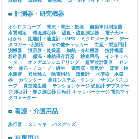
双眼鏡
単眼鏡
顕微鏡
コールドライト・ルーペ
計測器・研究機器
オシロスコープ
電流・電圧・抵抗
自動車用測定器
水質測定
環境測定器
温度・湿度測定器
電子天秤・
はかり
距離計・速度計・GPS
ミクロメーター
デー
タロガー・記録計
その他チェッカー
生産・製造用計
測機器
恒温器・乾燥器
加熱・冷却機器
撹拌機器
粉砕器具
保温・凍結保存容器
検査用品
インキュベ
ーター
オメガエンジニアリング
超音波計測器
セン
サ
塗布・チューブ・継手
電気窯・電気炉
蒸留・純
水装置
異物除去・除電用品
流量計
水準器・水盛
器
カウンター
薬注システム・タンク
サウンドスコ
ープ
真空発生器
テンションゲージ
硬度計
デプスゲー
ジ
厚さ計・厚さ測定器
回転計
キャリパーゲージ
電気マイ
クロメーター
看護・介護用品
歩行器
ステッキ
バスグッズ
厨房用品