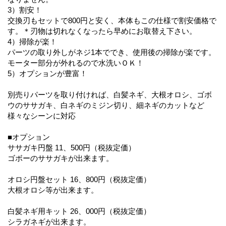
3）割安！
交換刃もセットで800円と安く、本体もこの仕様で割安価格で
す。＊刃物は切れなくなったら早めにお取替え下さい。
4）掃除が楽！
パーツの取り外しがネジ1本ででき、使用後の掃除が楽です。
モーター部分が外れるので水洗いＯＫ！
5）オプションが豊富！
別売りパーツを取り付ければ、白髪ネギ、大根オロシ、ゴボ
ウのササガキ、白ネギのミジン切り、細ネギのカットなど
様々なシーンに対応
■オプション
ササガキ円盤 11、500円（税抜定価）
ゴボーのササガキが出来ます。
オロシ円盤セット 16、800円（税抜定価）
大根オロシ等が出来ます。
白髪ネギ用キット 26、000円（税抜定価）
シラガネギが出来ます。