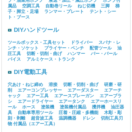
プ・油業用ポンプ
液送・加圧・減圧ポンプ
ポンプ付
属品
空調工具
自動巻リール
ねじ切機
三脚
梯
子・脚立・足場
ランマー・プレート
テント・シー
ト・ブース
DIYハンドツール
ツールボックス・工具セット
ドライバー
スパナ・レ
ンチ・ソケット
プライヤー・ペンチ
配管ツール
油
圧工具
切断・切削・曲げ
ハンマー
バー・バール
バイス
アルミケース・トランク
DIY電動工具
穴あけ・ねじ締め
溶接
切断・切削・曲げ
研磨・研
削
エアーコンプレッサー
エアーダスター
エアーチ
ャック
エアー工具
エアースプレーガン
エアーブラ
シ
エアードライヤー
エアータンク
エアーホースリ
ール
ホース
塗装機
塗装機付属品
攪拌機
油圧器
具
自動車専用ツール
圧着・圧縮・多機能
木彫・彫
刻・剥離
超音波工具
温調機器
ドレン
切削工具刃
物
付属品（エアー工具）