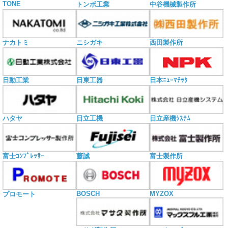
TONE
トンボ工業
中谷機械製作所
ナカトミ
ニシガキ
西田製作所
日動工業
日東工器
日本ﾆｭｰﾏﾁｯｸ
ハタヤ
日立工機
日立産機ｼｽﾃﾑ
富士ｺﾝﾌﾟﾚｯｻｰ
藤誠
富士製作所
BOSCH
MYZOX
プロモート