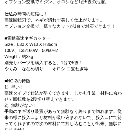
オプション交換でミジン、オロシなど1台5役の活躍。
仕込み時間の短縮に！
高速回転刃で、ネギが潰れず美しく仕上がります。
オプション交換で、様々なカットが1台で対応できます！
■電動高速ネギカッター
Size：L30 X W19 X H36cm
100V、135/160W、50/60HZ
Weight：約3kg
別売りパーツを購入すると、1台で5役！
やくみ ななめ切り オロシ 白髪ねぎ等
■NC-2の特徴
1）早い！
高速タイプで仕込が早くできます。しかも作業・材料に合わ
せて回転数を2段切り替えできます。
2）無駄がない！
手動のネギ送り装置があって無駄なく終りまで切れます。従
来の様に投入口より材料が吸い込まれないで、投入口にて待
ってくれますので次の材料にて押し込むことが出来、無駄に
なりません。