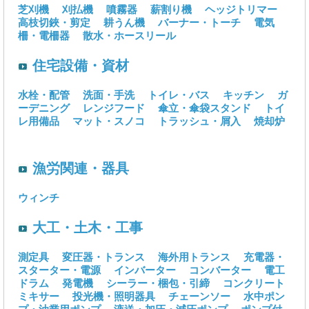
芝刈機
刈払機
噴霧器
薪割り機
ヘッジトリマー
高枝切鋏・剪定
耕うん機
バーナー・トーチ
電気
柵・電柵器
散水・ホースリール
住宅設備・資材
水栓・配管
洗面・手洗
トイレ・バス
キッチン
ガ
ーデニング
レンジフード
傘立・傘袋スタンド
トイ
レ用備品
マット・スノコ
トラッシュ・屑入
焼却炉
漁労関連・器具
ウィンチ
大工・土木・工事
測定具
変圧器・トランス
海外用トランス
充電器・
スターター・電源
インバーター
コンバーター
電工
ドラム
発電機
シーラー・梱包・引締
コンクリート
ミキサー
投光機・照明器具
チェーンソー
水中ポン