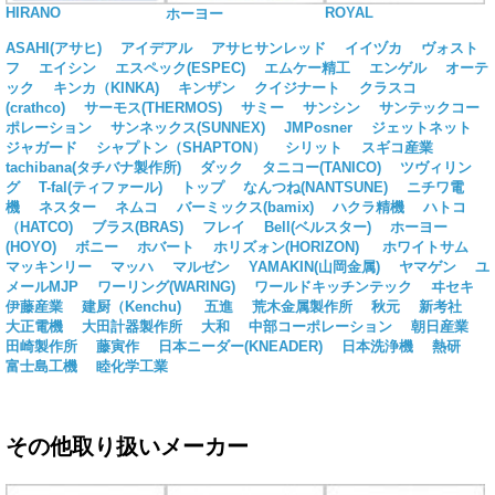
HIRANO
ROYAL
ホーヨー
ASAHI(アサヒ)
アイデアル
アサヒサンレッド
イイヅカ
ヴォスト
フ
エイシン
エスペック(ESPEC)
エムケー精工
エンゲル
オーテ
ック
キンカ（KINKA)
キンザン
クイジナート
クラスコ
(crathco)
サーモス(THERMOS)
サミー
サンシン
サンテックコー
ポレーション
サンネックス(SUNNEX)
JMPosner
ジェットネット
ジャガード
シャプトン（SHAPTON）
シリット
スギコ産業
tachibana(タチバナ製作所)
ダック
タニコー(TANICO)
ツヴィリン
グ
T-fal(ティファール)
トップ
なんつね(NANTSUNE)
ニチワ電
機
ネスター
ネムコ
バーミックス(bamix)
ハクラ精機
ハトコ
（HATCO)
ブラス(BRAS)
フレイ
Bell(ベルスター)
ホーヨー
(HOYO)
ボニー
ホバート
ホリズォン(HORIZON)
ホワイトサム
マッキンリー
マッハ
マルゼン
YAMAKIN(山岡金属)
ヤマゲン
ユ
メールMJP
ワーリング(WARING)
ワールドキッチンテック
ヰセキ
伊藤産業
建厨（Kenchu)
五進
荒木金属製作所
秋元
新考社
大正電機
大田計器製作所
大和
中部コーポレーション
朝日産業
田崎製作所
藤寅作
日本ニーダー(KNEADER)
日本洗浄機
熱研
富士島工機
睦化学工業
その他取り扱いメーカー