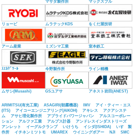
マサダ製作所
マックスブル
リョービ
ムラテックKDS
をくだ屋技研
アーム産業
ミズシマ工業
室本鉄工
ｽｴｶｹﾞﾂｰﾙ
今野製作所
ライン精機
ムサシ(Musashi)
GSユアサ
アネスト岩田(ANEST)
ARIMITSU(有光工業)
ASAGIRI(朝霧機器)
IMV
アイ・ティー・エス
(ITS)
アイコーエンジニアリング(AIKOH)
アキレス
アクアシステ
ム
アサヒ理化製作所
アプライドパワージャパン
アルスコーポレー
ション
アルファ工業
アルプス計器
アンドレスインダストリーズ
アンレット
イーグルクランプ
いけうち
イシダ(ISHIDA)
いすゞ製
作所
イチネンミツトモ
UMAREX
ウイニングボアー
NJI
SMC