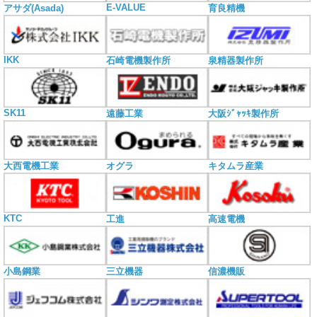
E-VALUE
アサダ(Asada)
育良精機
IKK
石崎電機製作所
泉精器製作所
SK11
遠藤工業
大阪ｼﾞｬｯｷ製作所
大西電機工業
オグラ
キタムラ産業
KTC
工進
高速電機
小島鋼業
三立機器
信濃機販