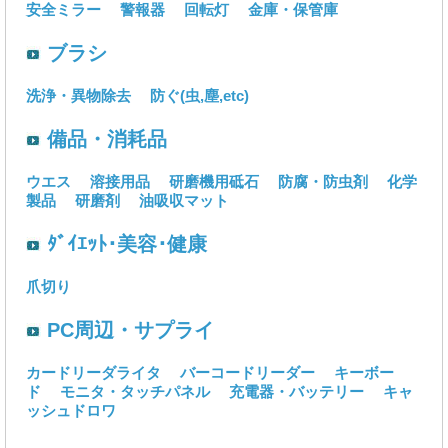
安全ミラー
警報器
回転灯
金庫・保管庫
ブラシ
洗浄・異物除去
防ぐ(虫,塵,etc)
備品・消耗品
ウエス
溶接用品
研磨機用砥石
防腐・防虫剤
化学
製品
研磨剤
油吸収マット
ﾀﾞｲｴｯﾄ･美容･健康
爪切り
PC周辺・サプライ
カードリーダライタ
バーコードリーダー
キーボー
ド
モニタ・タッチパネル
充電器・バッテリー
キャ
ッシュドロワ