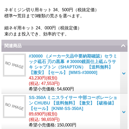
ネギミジン切り用キット 34、500円（税抜定価）
標準〜荒目まで3種類の荒さを選べます。
細ネギ用キット 24、000円（税抜定価）
束のまま投入でき、効率的です。
関連商品
#30000 （メーカー欠品中要納期確認）セラミ
ック砥石 刃の黒幕 ＃30000鏡面仕上砥ムラサ
キ シャプトン（SHAPTON） 【送料無料】
【激安】【セール】
[
MMS-#30000
]
43,230円
(税別)
(税込
:
47,553円)
希望小売価格
:
54,600円
SS-350A ミニスライサー 中部コーポレーショ
ン CHUBU 【送料無料】【激安】【破格値】
【セール】
[
KNM-SS-350A
]
89,690円
(税別)
(税込
:
98,659円)
希望小売価格
:
150,000円