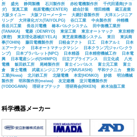
所
盛光
静岡製機
石川製作所
赤松電機製作所
千代田通商(チヨ
ダ)
宣真工業
相原電機(CENTER)
総合計装
増田精機
蔵王産業
大阪タイユー
大阪フローメーター
大菱計器製作所
大洋エンジニア
リング
大洋液化ガス(TAIYOLPG)
谷口工業
中央製作所
仲精機
長谷川工業
長谷川電機
椿本バルクシステム
田中衡機工業所
(TANAKA)
電菱（DENRYO)
東栄工業
東京オートマック
東京精密
(東密)
東京理化器械(EYELA)
東芝産業機器システム
東日
東浜商
事(TOHIN)
藤田電機製作所
日軽金アクト
日工
日本アルミ
日本
エアーテック
日本オートマチックマシン
日本クランプ(ジャパンクラ
ンプ)
日本プラパレット(NPC)
日本精器
日本精密機械工作
日本電
興
日本電産シンポ(SHIMPO)
日立アプライアンス
日立化成
八光
電機
飯田鉄工所
尾崎製作所
富士インパルス
富士元工業
富士
倉
富士電機
武蔵エンジニアリング(MUSASHI)
平和テクニカ
豊和
工業(Howa)
北川鉄工所
北陽電機
本宏(HONKO)
妙徳
明治機械
製作所
明和製作所(meiwa)
友定建機
淀川電機製作所
(YODOGAWA)
理研オプテック
理研商会(RIKEN)
鈴木油脂工業
科学機器メーカー