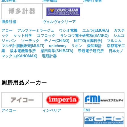
島津理化
理研機器
理研計測器
博多計器
ヴェルヴォクリーア
アコー
アルファーミラージュ
ウシオ電機
エムラ(EMURA)
ガステ
ック
ケット科学
コフロック
サンコウ電子研究所(SANKO)
シムコ
ジャパン
ソーテック
チノー(CHINO)
NITTO(日陶科学)
マルコム
マルチ計測器販売(MULTI)
unichemy
リオン
愛知時計
京都電子工
業
坂本電機製作所
柴田科学(SHIBATA)
帝通電子研究所
日本カノ
マックス(KANOMAX)
理研計器
厨房用品メーカー
FMI
アイコー
インペリア