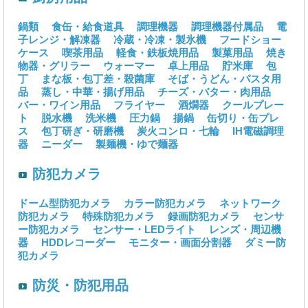
鍋類
食缶・給食道具
調理機器
調理機器付属品
電
子レンジ・解凍器
冷蔵・冷凍・製氷機
フードショー
ケース
喫茶用品
軽食・鉄板焼用品
製菓用品
焼き
物器・グリラー
ウォーマー
卓上用品
貯米庫
包
丁
まな板・包丁差・殺菌庫
そば・うどん・パスタ用
品
蒸し・中華・揚げ用品
チーズ・バター・肉用品
バー・ワイン用品
フライヤー
酒燗器
クールプレー
ト
脱水機
洗米機
圧力鍋
揚鍋
缶切り・缶プレ
ス
包丁研ぎ・研磨機
炭火コンロ・七輪
IH電磁調理
器
ニーダー
製麺機・ゆで麺器
防犯カメラ
ドーム型防犯カメラ
カラー防犯カメラ
ネットワーク
防犯カメラ
特殊防犯カメラ
録画防犯カメラ
センサ
ー防犯カメラ
センサー・LEDライト
レンズ・周辺機
器
HDDレコーダー
モニター・画面分割器
ダミー防
犯カメラ
防災・防犯用品