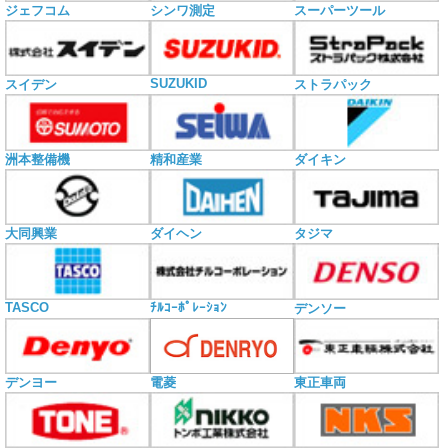
ジェフコム
シンワ測定
スーパーツール
SUZUKID
スイデン
ストラパック
洲本整備機
精和産業
ダイキン
大同興業
ダイヘン
タジマ
TASCO
ﾁﾙｺｰﾎﾟﾚｰｼｮﾝ
デンソー
電菱
デンヨー
東正車両