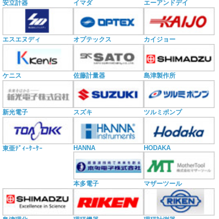
安立計器
イマダ
エーアンドデイ
エスエヌディ
オプテックス
カイジョー
ケニス
佐藤計量器
島津製作所
新光電子
スズキ
ツルミポンプ
HANNA
HODAKA
東亜ﾃﾞｨｰｹｰｹｰ
本多電子
マザーツール