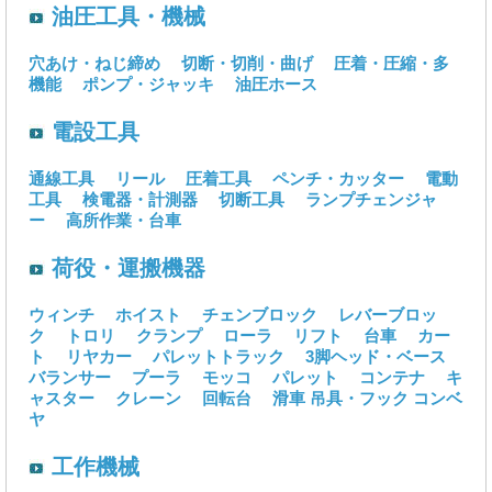
油圧工具・機械
穴あけ・ねじ締め
切断・切削・曲げ
圧着・圧縮・多
機能
ポンプ・ジャッキ
油圧ホース
電設工具
通線工具
リール
圧着工具
ペンチ・カッター
電動
工具
検電器・計測器
切断工具
ランプチェンジャ
ー
高所作業・台車
荷役・運搬機器
ウィンチ
ホイスト
チェンブロック
レバーブロッ
ク
トロリ
クランプ
ローラ
リフト
台車
カー
ト
リヤカー
パレットトラック
3脚ヘッド・ベース
バランサー
プーラ
モッコ
パレット
コンテナ
キ
ャスター
クレーン
回転台
滑車
吊具・フック
コンベ
ヤ
工作機械