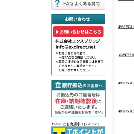
4989753
498975
4989753
4989753
Yahoo!にも出店中！
(Y-Direct)