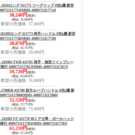
4 RX-2610ロング 411771 ツーグリップ 刈払機 新宮
89753117714
[MMS-4989753117714]
38,240円
(税別)
(税込
:
42,064円)
希望小売価格
:
57,000円
 RX-2610Hロング 411773 両手ハンドル 刈払機 新宮
89753117738
[MMS-4989753117738]
38,870円
(税別)
(税込
:
42,757円)
希望小売価格
:
59,000円
3 RX-2610H-TWB 411781 両手・無双ツインブレー
 4989753117813
[MMS-4989753117813]
59,720円
(税別)
(税込
:
65,692円)
希望小売価格
:
76,000円
 RX-2700KB 411786 前方ループハンドル 刈払機 新
89753117868
[MMS-4989753117868]
52,520円
(税別)
(税込
:
57,772円)
希望小売価格
:
73,000円
 RX-2610H-NT 411778 40.5 アゼ草・ポールヘッジ
 4989753117783
[MMS-4989753117783]
61,210円
(税別)
(税込
:
67,331円)