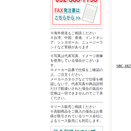
※海外発送もご相談ください
※台湾、中国、香港、インドネシ
ア、シンガポール、ニュージーラ
ンドなど実績があります
※写真は代表写真、イメージ画像
を使用している場合がございま
す。
SBC-18
※メーカー品番で仕様をご確認の
上、ご注文ください。
メーカーカタログなどで仕様を確
認しないで、代表写真や商品説明
だけで勘違いされた場合の返品や
交換は一切できませんのでご了承
ください。
※リース販売ご相談ください
※高額商品をご購入の場合はお客
様が取引されているリース会社に
よるリース販売にも対応します。