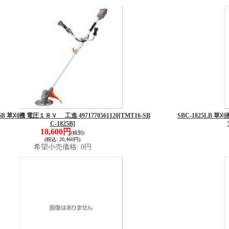
25B 草刈機 電圧１８Ｖ 工進 4971770561120
[TMT16-SB
SBC-1825LB 
C-1825B]
18,600円
(税別)
(税込
:
20,460円)
希望小売価格
:
0円