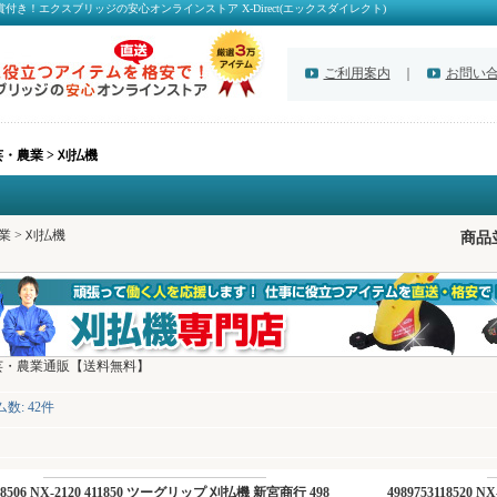
付き！エクスブリッジの安心オンラインストア X-Direct(エックスダイレクト)
ご利用案内
｜
お問い
・農業 > 刈払機
 > 刈払機
商品
芸・農業通販【送料無料】
ム数
:
42件
118506 NX-2120 411850 ツーグリップ 刈払機 新宮商行 498
4989753118520