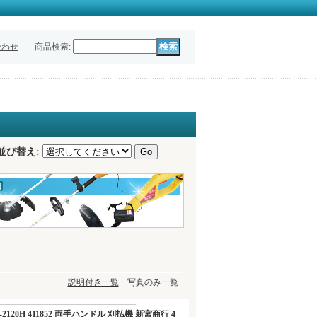
合わせ
商品検索
:
並び替え
:
説明付き一覧
写真のみ一覧
 NX-2120H 411852 両手ハンドル 刈払機 新宮商行 4