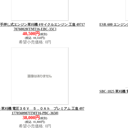
5C 手押し式エンジン草刈機 4サイクルエンジン 工進 49717
ESR-600 エンジン
70760028
[TMT16-EBC-35C]
40,500円
(税別)
(税込
:
44,550円)
希望小売価格
:
0円
SBC-1825 草刈機
650 草刈機 電圧３６Ｖ ５．０Ａｈ プレミアム 工進 497
1770560987
[TMT16-PBC-3650]
38,000円
(税別)
(税込
:
41,800円)
希望小売価格
:
0円