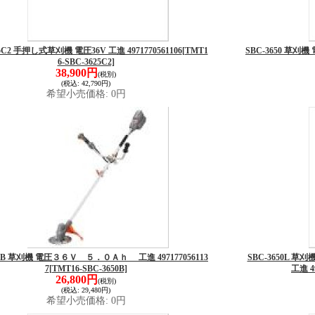
25C2 手押し式草刈機 電圧36V 工進 4971770561106
[TMT1
SBC-3650 草刈
6-SBC-3625C2]
38,900円
(税別)
(税込
:
42,790円)
希望小売価格
:
0円
50B 草刈機 電圧３６Ｖ ５．０Ａｈ 工進 497177056113
SBC-3650L
7
[TMT16-SBC-3650B]
工進 49
26,800円
(税別)
(税込
:
29,480円)
希望小売価格
:
0円