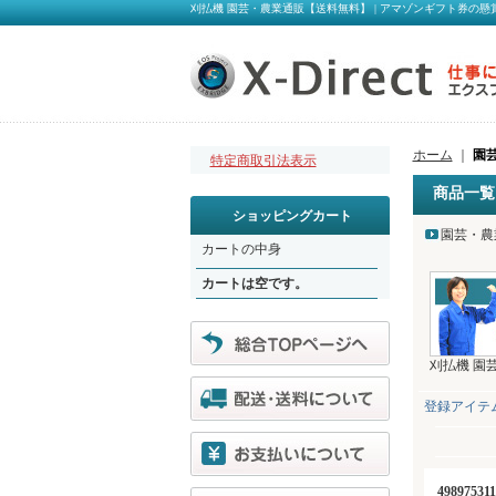
刈払機 園芸・農業通販【送料無料】 | アマゾンギフト券の懸賞
ホーム
｜
園芸
特定商取引法表示
商品一覧
ショッピングカート
園芸・農業
カートの中身
カートは空です。
刈払機 園
登録アイテ
4989753