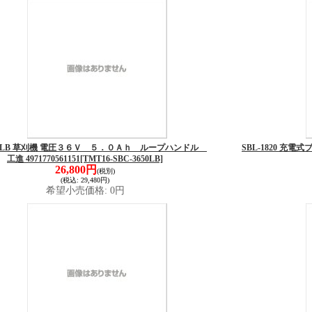
650LB 草刈機 電圧３６Ｖ ５．０Ａｈ ループハンドル
SBL-1820 充電式ブロ
工進 4971770561151
[TMT16-SBC-3650LB]
26,800円
(税別)
(税込
:
29,480円)
希望小売価格
:
0円