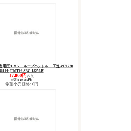
草刈機 電圧１８Ｖ ループハンドル 工進 4971770
561144
[TMT16-SBC-1825LB]
17,800円
(税別)
(税込
:
19,580円)
希望小売価格
:
0円