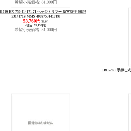
希望小売価格
:
81,000円
141719 HX-750 414171 71 ヘッジトリマー 新宮商行 49897
53141719
[MMS-4989753141719]
53,760円
(税別)
(税込
:
59,136円)
希望小売価格
:
81,000円
EBC-26C 手押