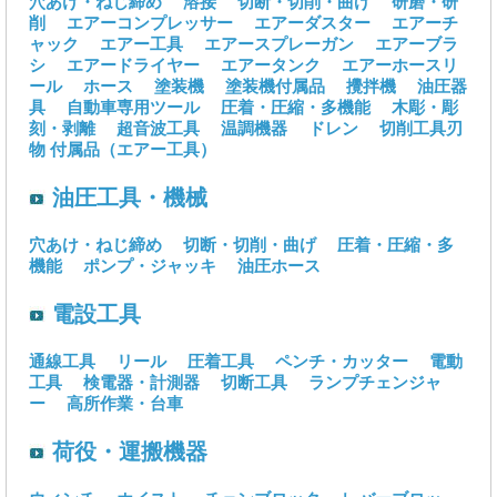
穴あけ・ねじ締め
溶接
切断・切削・曲げ
研磨・研
削
エアーコンプレッサー
エアーダスター
エアーチ
ャック
エアー工具
エアースプレーガン
エアーブラ
シ
エアードライヤー
エアータンク
エアーホースリ
ール
ホース
塗装機
塗装機付属品
攪拌機
油圧器
具
自動車専用ツール
圧着・圧縮・多機能
木彫・彫
刻・剥離
超音波工具
温調機器
ドレン
切削工具刃
物
付属品（エアー工具）
油圧工具・機械
穴あけ・ねじ締め
切断・切削・曲げ
圧着・圧縮・多
機能
ポンプ・ジャッキ
油圧ホース
電設工具
通線工具
リール
圧着工具
ペンチ・カッター
電動
工具
検電器・計測器
切断工具
ランプチェンジャ
ー
高所作業・台車
荷役・運搬機器