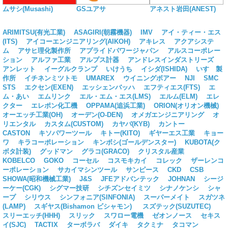
ムサシ(Musashi)
GSユアサ
アネスト岩田(ANEST)
ARIMITSU(有光工業)
ASAGIRI(朝霧機器)
IMV
アイ・ティー・エス
(ITS)
アイコーエンジニアリング(AIKOH)
アキレス
アクアシステ
ム
アサヒ理化製作所
アプライドパワージャパン
アルスコーポレー
ション
アルファ工業
アルプス計器
アンドレスインダストリーズ
アンレット
イーグルクランプ
いけうち
イシダ(ISHIDA)
いすゞ製
作所
イチネンミツトモ
UMAREX
ウイニングボアー
NJI
SMC
STS
エクセン(EXEN)
エッシェンバッハ
エフティエス(FTS)
エ
ム・あい
エムリンク
エル・エム・エス(LMS)
エルム(ELM)
エレ
クター
エレポン化工機
OPPAMA(追浜工業)
ORION(オリオン機械)
オーエッチ工業(OH)
オーデン(O-DEN)
オメガエンジニアリング
オ
リエンタル
カスタム(CUSTOM)
カヤバ(KYB)
カントー
CASTON
キソパワーツール
キトー(KITO)
ギヤーエス工業
キョー
ワ
キラコーポレーション
キンボシ(ゴールデンスター)
KUBOTA(ク
ボタ計装)
グッドマン
グラコ(GRACO)
クリスタル産業
KOBELCO
GOKO
コーセル
コスモキカイ
コレック
ザーレンコ
ーポレーション
サカイマシンツール
サンピース
CKD
CSB
SHOWA(昭和機械工業)
J&S
JFEアドバンテック
JOHNAN
シージ
ーケー(CGK)
シグマー技研
シチズンセイミツ
シナノケンシ
シャ
ープ
シリウス
シンフォニア(SINFONIA)
スーパーメイト
スガツネ
(LAMP)
スギヤス(Bishamon ビシャモン)
スズテック(SUZUTEC)
スリーエッチ(HHH)
スリック
スワロー電機
ゼオンノース
セキス
イ(SJC)
TACTIX
ターボラバ
ダイキ
タクミナ
タコマン