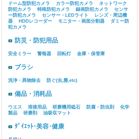
ドーム型防犯カメラ
カラー防犯カメラ
ネットワーク
防犯カメラ
特殊防犯カメラ
録画防犯カメラ
センサ
ー防犯カメラ
センサー・LEDライト
レンズ・周辺機
器
HDDレコーダー
モニター・画面分割器
ダミー防
犯カメラ
防災・防犯用品
安全ミラー
警報器
回転灯
金庫・保管庫
ブラシ
洗浄・異物除去
防ぐ(虫,塵,etc)
備品・消耗品
ウエス
溶接用品
研磨機用砥石
防腐・防虫剤
化学
製品
研磨剤
油吸収マット
ﾀﾞｲｴｯﾄ･美容･健康