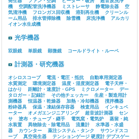
発生器
ファン・空調
ヒーター・暖房
超音波洗浄
機
空調配管洗浄機器
ミストレーサ
静電除去器
空
気清浄機
フロンガス回収機
溶剤再生機
クリーンル
ーム用品
排水管掃除機
除雪機
床洗浄機
アルカリ
イオン水生成機
光学機器
双眼鏡
単眼鏡
顕微鏡
コールドライト・ルーペ
計測器・研究機器
オシロスコープ
電流・電圧・抵抗
自動車用測定器
水質測定
環境測定器
温度・湿度測定器
電子天秤・
はかり
距離計・速度計・GPS
ミクロメーター
デー
タロガー・記録計
その他チェッカー
生産・製造用計
測機器
恒温器・乾燥器
加熱・冷却機器
撹拌機器
粉砕器具
保温・凍結保存容器
検査用品
インキュベ
ーター
オメガエンジニアリング
超音波計測器
セン
サ
塗布・チューブ・継手
電気窯・電気炉
蒸留・純
水装置
異物除去・除電用品
流量計
水準器・水盛
器
カウンター
薬注システム・タンク
サウンドスコ
ープ
真空発生器
テンションゲージ
硬度計
デプスゲー