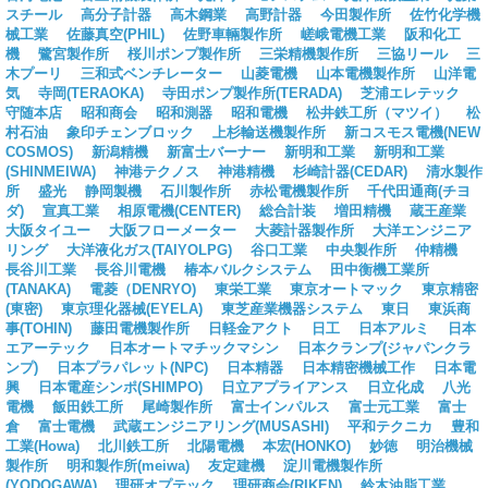
スチール
高分子計器
高木鋼業
高野計器
今田製作所
佐竹化学機
械工業
佐藤真空(PHIL)
佐野車輛製作所
嵯峨電機工業
阪和化工
機
鷺宮製作所
桜川ポンプ製作所
三栄精機製作所
三協リール
三
木プーリ
三和式ベンチレーター
山菱電機
山本電機製作所
山洋電
気
寺岡(TERAOKA)
寺田ポンプ製作所(TERADA)
芝浦エレテック
守随本店
昭和商会
昭和測器
昭和電機
松井鉄工所（マツイ）
松
村石油
象印チェンブロック
上杉輸送機製作所
新コスモス電機(NEW
COSMOS)
新潟精機
新富士バーナー
新明和工業
新明和工業
(SHINMEIWA)
神港テクノス
神港精機
杉崎計器(CEDAR)
清水製作
所
盛光
静岡製機
石川製作所
赤松電機製作所
千代田通商(チヨ
ダ)
宣真工業
相原電機(CENTER)
総合計装
増田精機
蔵王産業
大阪タイユー
大阪フローメーター
大菱計器製作所
大洋エンジニア
リング
大洋液化ガス(TAIYOLPG)
谷口工業
中央製作所
仲精機
長谷川工業
長谷川電機
椿本バルクシステム
田中衡機工業所
(TANAKA)
電菱（DENRYO)
東栄工業
東京オートマック
東京精密
(東密)
東京理化器械(EYELA)
東芝産業機器システム
東日
東浜商
事(TOHIN)
藤田電機製作所
日軽金アクト
日工
日本アルミ
日本
エアーテック
日本オートマチックマシン
日本クランプ(ジャパンクラ
ンプ)
日本プラパレット(NPC)
日本精器
日本精密機械工作
日本電
興
日本電産シンポ(SHIMPO)
日立アプライアンス
日立化成
八光
電機
飯田鉄工所
尾崎製作所
富士インパルス
富士元工業
富士
倉
富士電機
武蔵エンジニアリング(MUSASHI)
平和テクニカ
豊和
工業(Howa)
北川鉄工所
北陽電機
本宏(HONKO)
妙徳
明治機械
製作所
明和製作所(meiwa)
友定建機
淀川電機製作所
(YODOGAWA)
理研オプテック
理研商会(RIKEN)
鈴木油脂工業