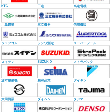
KTC
工進
高速電機
小島鋼業
三立機器
信濃機販
ジェフコム
シンワ測定
スーパーツール
SUZUKID
スイデン
ストラパック
洲本整備機
精和産業
ダイキン
大同興業
ダイヘン
タジマ