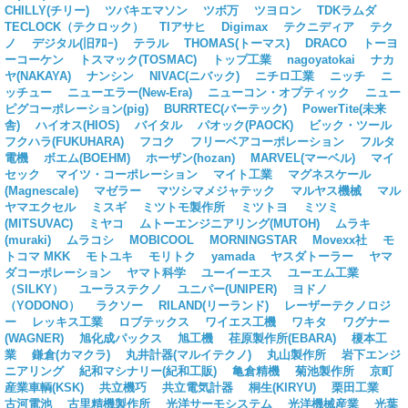
CHILLY(チリー)
ツバキエマソン
ツボ万
ツヨロン
TDKラムダ
TECLOCK（テクロック）
TIアサヒ
Digimax
テクニディア
テク
ノ
デジタル(旧ｱﾛｰ)
テラル
THOMAS(トーマス)
DRACO
トーヨ
ーコーケン
トスマック(TOSMAC)
トップ工業
nagoyatokai
ナカ
ヤ(NAKAYA)
ナンシン
NIVAC(ニバック)
ニチロ工業
ニッチ
ニ
ッチュー
ニューエラー(New-Era)
ニューコン・オプティック
ニュー
ピグコーポレーション(pig)
BURRTEC(バーテック)
PowerTite(未来
舎)
ハイオス(HIOS)
バイタル
パオック(PAOCK)
ビック・ツール
フクハラ(FUKUHARA)
フコク
フリーベアコーポレーション
フルタ
電機
ボエム(BOEHM)
ホーザン(hozan)
MARVEL(マーベル)
マイ
セック
マイツ・コーポレーション
マイト工業
マグネスケール
(Magnescale)
マゼラー
マツシマメジャテック
マルヤス機械
マル
ヤマエクセル
ミスギ
ミツトモ製作所
ミツトヨ
ミツミ
(MITSUVAC)
ミヤコ
ムトーエンジニアリング(MUTOH)
ムラキ
(muraki)
ムラコシ
MOBICOOL
MORNINGSTAR
Movexx社
モ
トコマ MKK
モトユキ
モリトク
yamada
ヤスダトーラー
ヤマ
ダコーポレーション
ヤマト科学
ユーイーエス
ユーエム工業
（SILKY）
ユーラステクノ
ユニパー(UNIPER)
ヨドノ
（YODONO）
ラクソー
RILAND(リーランド)
レーザーテクノロジ
ー
レッキス工業
ロブテックス
ワイエス工機
ワキタ
ワグナー
(WAGNER)
旭化成パックス
旭工機
荏原製作所(EBARA)
榎本工
業
鎌倉(カマクラ)
丸井計器(マルイテクノ)
丸山製作所
岩下エンジ
ニアリング
紀和マシナリー(紀和工販)
亀倉精機
菊池製作所
京町
産業車輌(KSK)
共立機巧
共立電気計器
桐生(KIRYU)
栗田工業
古河電池
古里精機製作所
光洋サーモシステム
光洋機械産業
光葉