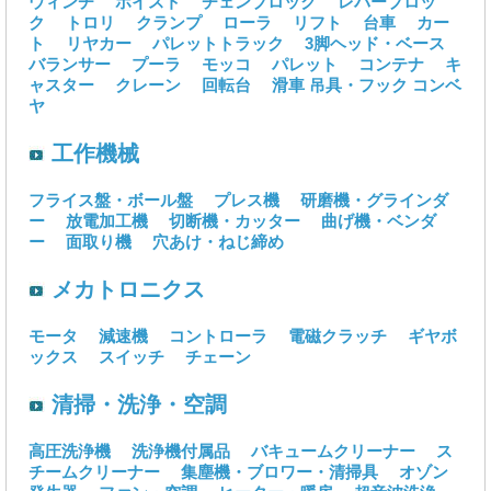
ウィンチ
ホイスト
チェンブロック
レバーブロッ
ク
トロリ
クランプ
ローラ
リフト
台車
カー
ト
リヤカー
パレットトラック
3脚ヘッド・ベース
バランサー
プーラ
モッコ
パレット
コンテナ
キ
ャスター
クレーン
回転台
滑車
吊具・フック
コンベ
ヤ
工作機械
フライス盤・ボール盤
プレス機
研磨機・グラインダ
ー
放電加工機
切断機・カッター
曲げ機・ベンダ
ー
面取り機
穴あけ・ねじ締め
メカトロニクス
モータ
減速機
コントローラ
電磁クラッチ
ギヤボ
ックス
スイッチ
チェーン
清掃・洗浄・空調
高圧洗浄機
洗浄機付属品
バキュームクリーナー
ス
チームクリーナー
集塵機・ブロワー・清掃具
オゾン