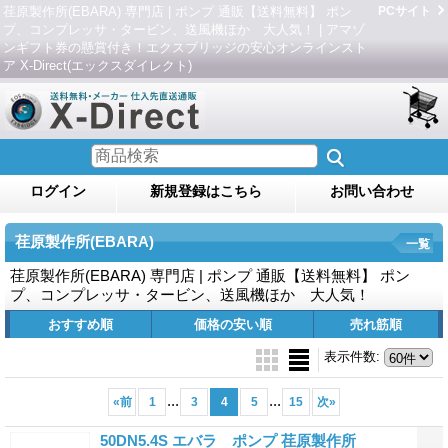
荏原製作所(EBARA) 専門店 | ポンプ 通販【送料無料】 ポン
PCサイト
プ、コンプレッサ・タービン、送風機ほか 大人気！ | アマゾ
ンギフト券の懸賞付き！エクスブリッジの安心オンラインスト
ア X-Direct(エックスダイレクト)
ログイン
新規登録はこちら
お問い合わせ
荏原製作所(EBARA)
一覧
荏原製作所(EBARA) 専門店 | ポンプ 通販【送料無料】 ポン
プ、コンプレッサ・タービン、送風機ほか 大人気！
おすすめ順
価格の安い順
売れ筋順
表示件数
:
...
...
«
前
1
3
4
5
15
次
»
50DN5.4S エバラ ポンプ 荏原製作所