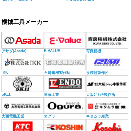
機械工具メーカー
E-VALUE
アサダ(Asada)
育良精機
IKK
石崎電機製作所
泉精器製作所
SK11
遠藤工業
大阪ｼﾞｬｯｷ製作所
大西電機工業
オグラ
キタムラ産業