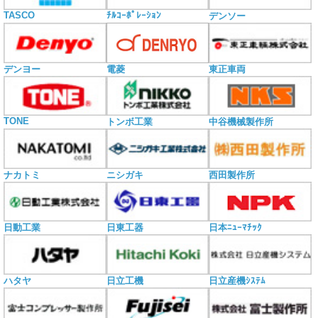
TASCO
ﾁﾙｺｰﾎﾟﾚｰｼｮﾝ
デンソー
電菱
デンヨー
東正車両
TONE
トンボ工業
中谷機械製作所
ナカトミ
ニシガキ
西田製作所
日動工業
日東工器
日本ﾆｭｰﾏﾁｯｸ
ハタヤ
日立工機
日立産機ｼｽﾃﾑ