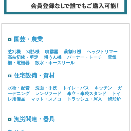
園芸・農業
芝刈機
刈払機
噴霧器
薪割り機
ヘッジトリマー
高枝切鋏・剪定
耕うん機
バーナー・トーチ
電気
柵・電柵器
散水・ホースリール
住宅設備・資材
水栓・配管
洗面・手洗
トイレ・バス
キッチン
ガ
ーデニング
レンジフード
傘立・傘袋スタンド
トイ
レ用備品
マット・スノコ
トラッシュ・屑入
焼却炉
漁労関連・器具