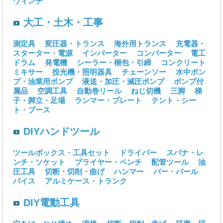
ウィンチ
大工・土木・工事
測定具
変圧器・トランス
海外用トランス
充電器・
スターター・電源
インバーター
コンバーター
電工
ドラム
発電機
シーラー・梱包・引締
コンクリート
ミキサー
投光機・照明器具
チェーンソー
水中ポン
プ・油業用ポンプ
液送・加圧・減圧ポンプ
ポンプ付
属品
空調工具
自動巻リール
ねじ切機
三脚
梯
子・脚立・足場
ランマー・プレート
テント・シー
ト・ブース
DIYハンドツール
ツールボックス・工具セット
ドライバー
スパナ・レ
ンチ・ソケット
プライヤー・ペンチ
配管ツール
油
圧工具
切断・切削・曲げ
ハンマー
バー・バール
バイス
アルミケース・トランク
DIY電動工具