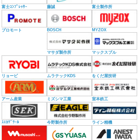
富士ｺﾝﾌﾟﾚｯｻｰ
藤誠
富士製作所
BOSCH
MYZOX
プロモート
マサダ製作所
マックスブル
リョービ
ムラテックKDS
をくだ屋技研
アーム産業
ミズシマ工業
室本鉄工
ｽｴｶｹﾞﾂｰﾙ
今野製作所
ライン精機