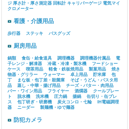
ジ
厚さ計・厚さ測定器
回転計
キャリパーゲージ
電気マイ
クロメーター
看護・介護用品
歩行器
ステッキ
バスグッズ
厨房用品
鍋類
食缶・給食道具
調理機器
調理機器付属品
電
子レンジ・解凍器
冷蔵・冷凍・製氷機
フードショー
ケース
喫茶用品
軽食・鉄板焼用品
製菓用品
焼き
物器・グリラー
ウォーマー
卓上用品
貯米庫
包
丁
まな板・包丁差・殺菌庫
そば・うどん・パスタ用
品
蒸し・中華・揚げ用品
チーズ・バター・肉用品
バー・ワイン用品
フライヤー
酒燗器
クールプレー
ト
脱水機
洗米機
圧力鍋
揚鍋
缶切り・缶プレ
ス
包丁研ぎ・研磨機
炭火コンロ・七輪
IH電磁調理
器
ニーダー
製麺機・ゆで麺器
防犯カメラ