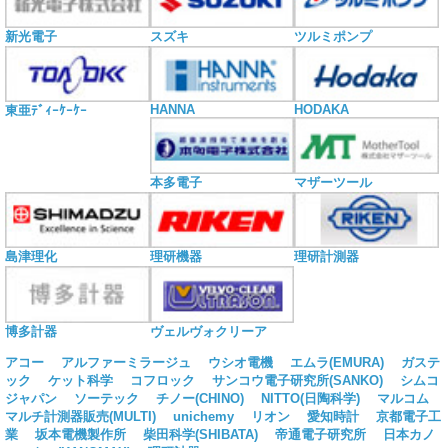
新光電子
スズキ
ツルミポンプ
HANNA
HODAKA
東亜ﾃﾞｨｰｹｰｹｰ
本多電子
マザーツール
島津理化
理研機器
理研計測器
博多計器
ヴェルヴォクリーア
アコー
アルファーミラージュ
ウシオ電機
エムラ(EMURA)
ガステ
ック
ケット科学
コフロック
サンコウ電子研究所(SANKO)
シムコ
ジャパン
ソーテック
チノー(CHINO)
NITTO(日陶科学)
マルコム
マルチ計測器販売(MULTI)
unichemy
リオン
愛知時計
京都電子工
業
坂本電機製作所
柴田科学(SHIBATA)
帝通電子研究所
日本カノ