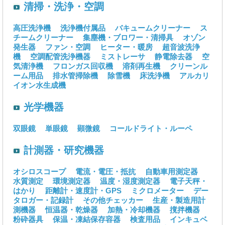
清掃・洗浄・空調
高圧洗浄機
洗浄機付属品
バキュームクリーナー
ス
チームクリーナー
集塵機・ブロワー・清掃具
オゾン
発生器
ファン・空調
ヒーター・暖房
超音波洗浄
機
空調配管洗浄機器
ミストレーサ
静電除去器
空
気清浄機
フロンガス回収機
溶剤再生機
クリーンル
ーム用品
排水管掃除機
除雪機
床洗浄機
アルカリ
イオン水生成機
光学機器
双眼鏡
単眼鏡
顕微鏡
コールドライト・ルーペ
計測器・研究機器
オシロスコープ
電流・電圧・抵抗
自動車用測定器
水質測定
環境測定器
温度・湿度測定器
電子天秤・
はかり
距離計・速度計・GPS
ミクロメーター
デー
タロガー・記録計
その他チェッカー
生産・製造用計
測機器
恒温器・乾燥器
加熱・冷却機器
撹拌機器
粉砕器具
保温・凍結保存容器
検査用品
インキュベ