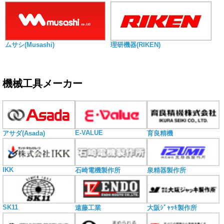
ムサシ(Musashi)
理研機器(RIKEN)
機械工具メーカー
E-VALUE
アサダ(Asada)
育良精機
IKK
石崎電機製作所
泉精器製作所
SK11
遠藤工業
大阪ｼﾞｬｯｷ製作所