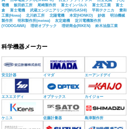
電機
飯田鉄工所
尾崎製作所
富士インパルス
富士元工業
富士
倉
富士電機
武蔵エンジニアリング(MUSASHI)
平和テクニカ
豊和
工業(Howa)
北川鉄工所
北陽電機
本宏(HONKO)
妙徳
明治機械
製作所
明和製作所(meiwa)
友定建機
淀川電機製作所
(YODOGAWA)
理研オプテック
理研商会(RIKEN)
鈴木油脂工業
科学機器メーカー
安立計器
イマダ
エーアンドデイ
エスエヌディ
オプテックス
カイジョー
ケニス
佐藤計量器
島津製作所