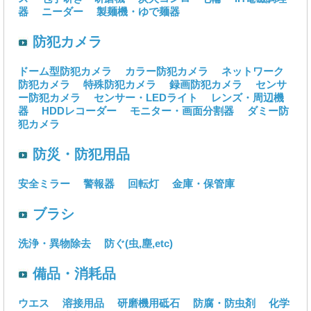
器
ニーダー
製麺機・ゆで麺器
防犯カメラ
ドーム型防犯カメラ
カラー防犯カメラ
ネットワーク
防犯カメラ
特殊防犯カメラ
録画防犯カメラ
センサ
ー防犯カメラ
センサー・LEDライト
レンズ・周辺機
器
HDDレコーダー
モニター・画面分割器
ダミー防
犯カメラ
防災・防犯用品
安全ミラー
警報器
回転灯
金庫・保管庫
ブラシ
洗浄・異物除去
防ぐ(虫,塵,etc)
備品・消耗品
ウエス
溶接用品
研磨機用砥石
防腐・防虫剤
化学