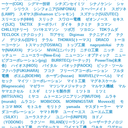
ーケー(CGK)
シグマー技研
シチズンセイミツ
シナノケンシ
シャ
ープ
シリウス
シンフォニア(SINFONIA)
スーパーメイト
スガツネ
(LAMP)
スギヤス(Bishamon ビシャモン)
スズテック(SUZUTEC)
スリーエッチ(HHH)
スリック
スワロー電機
ゼオンノース
セキス
イ(SJC)
TACTIX
ターボラバ
ダイキ
タクミナ
タコマン
CHILLY(チリー)
ツバキエマソン
ツボ万
ツヨロン
TDKラムダ
TECLOCK（テクロック）
TIアサヒ
Digimax
テクニディア
テク
ノ
デジタル(旧ｱﾛｰ)
テラル
THOMAS(トーマス)
DRACO
トーヨ
ーコーケン
トスマック(TOSMAC)
トップ工業
nagoyatokai
ナカ
ヤ(NAKAYA)
ナンシン
NIVAC(ニバック)
ニチロ工業
ニッチ
ニ
ッチュー
ニューエラー(New-Era)
ニューコン・オプティック
ニュー
ピグコーポレーション(pig)
BURRTEC(バーテック)
PowerTite(未来
舎)
ハイオス(HIOS)
バイタル
パオック(PAOCK)
ビック・ツール
フクハラ(FUKUHARA)
フコク
フリーベアコーポレーション
フルタ
電機
ボエム(BOEHM)
ホーザン(hozan)
MARVEL(マーベル)
マイ
セック
マイツ・コーポレーション
マイト工業
マグネスケール
(Magnescale)
マゼラー
マツシマメジャテック
マルヤス機械
マル
ヤマエクセル
ミスギ
ミツトモ製作所
ミツトヨ
ミツミ
(MITSUVAC)
ミヤコ
ムトーエンジニアリング(MUTOH)
ムラキ
(muraki)
ムラコシ
MOBICOOL
MORNINGSTAR
Movexx社
モ
トコマ MKK
モトユキ
モリトク
yamada
ヤスダトーラー
ヤマ
ダコーポレーション
ヤマト科学
ユーイーエス
ユーエム工業
（SILKY）
ユーラステクノ
ユニパー(UNIPER)
ヨドノ
（YODONO）
ラクソー
RILAND(リーランド)
レーザーテクノロジ
ー
レッキス工業
ロブテックス
ワイエス工機
ワキタ
ワグナー