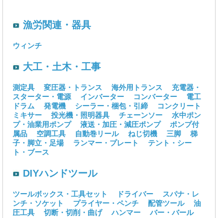
漁労関連・器具
ウィンチ
大工・土木・工事
測定具
変圧器・トランス
海外用トランス
充電器・
スターター・電源
インバーター
コンバーター
電工
ドラム
発電機
シーラー・梱包・引締
コンクリート
ミキサー
投光機・照明器具
チェーンソー
水中ポン
プ・油業用ポンプ
液送・加圧・減圧ポンプ
ポンプ付
属品
空調工具
自動巻リール
ねじ切機
三脚
梯
子・脚立・足場
ランマー・プレート
テント・シー
ト・ブース
DIYハンドツール
ツールボックス・工具セット
ドライバー
スパナ・レ
ンチ・ソケット
プライヤー・ペンチ
配管ツール
油
圧工具
切断・切削・曲げ
ハンマー
バー・バール