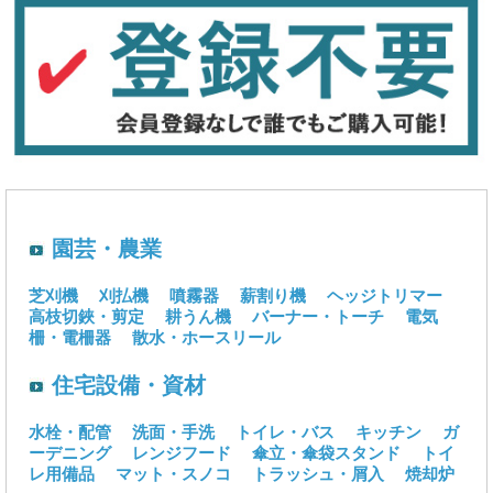
園芸・農業
芝刈機
刈払機
噴霧器
薪割り機
ヘッジトリマー
高枝切鋏・剪定
耕うん機
バーナー・トーチ
電気
柵・電柵器
散水・ホースリール
住宅設備・資材
水栓・配管
洗面・手洗
トイレ・バス
キッチン
ガ
ーデニング
レンジフード
傘立・傘袋スタンド
トイ
レ用備品
マット・スノコ
トラッシュ・屑入
焼却炉