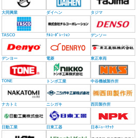
大同興業
ダイヘン
タジマ
TASCO
ﾁﾙｺｰﾎﾟﾚｰｼｮﾝ
デンソー
電菱
デンヨー
東正車両
TONE
トンボ工業
中谷機械製作所
ナカトミ
ニシガキ
西田製作所
日動工業
日東工器
日本ﾆｭｰﾏﾁｯｸ