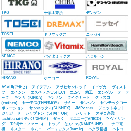
TKG
千葉工業所
デンゲン
TOSEI
ドリマックス
ニッセイ
NEMCO
バイタミックス
ハミルトン
HIRANO
ROYAL
ホーヨー
ASAHI(アサヒ)
アイデアル
アサヒサンレッド
イイヅカ
ヴォスト
フ
エイシン
エスペック(ESPEC)
エムケー精工
エンゲル
オーテ
ック
キンカ（KINKA)
キンザン
クイジナート
クラスコ
(crathco)
サーモス(THERMOS)
サミー
サンシン
サンテックコー
ポレーション
サンネックス(SUNNEX)
JMPosner
ジェットネット
ジャガード
シャプトン（SHAPTON）
シリット
スギコ産業
tachibana(タチバナ製作所)
ダック
タニコー(TANICO)
ツヴィリン
グ
T-fal(ティファール)
トップ
なんつね(NANTSUNE)
ニチワ電
機
ネスター
ネムコ
バーミックス(bamix)
ハクラ精機
ハトコ