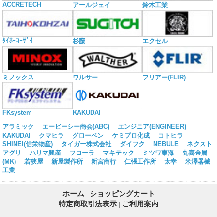
ACCRETECH
アールジェイ
鈴木工業
ﾀｲﾎｰｺｰｻﾞｲ
杉藤
エクセル
ミノックス
ワルサー
フリアー(FLIR)
KAKUDAI
FKsystem
アラミック
エービーシー商会(ABC)
エンジニア(ENGINEER)
KAKUDAI
クマヒラ
グローベン
ケミプロ化成
コトヒラ
SHINEI(信栄物産)
タイガー株式会社
ダイフク
NEBULE
ネクスト
アグリ
ハリマ興産
フローラ
マキテック
ミツワ東海
丸喜金属
(MK)
若狭屋
新屋製作所
新宮商行
仁張工作所
太幸
米澤器械
工業
ホーム
|
ショッピングカート
特定商取引法表示
|
ご利用案内