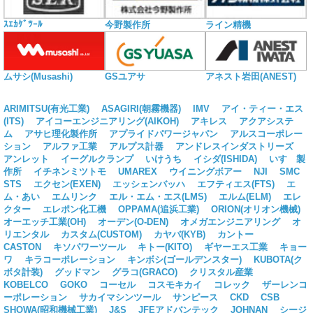
ｽｴｶｹﾞﾂｰﾙ
今野製作所
ライン精機
ムサシ(Musashi)
GSユアサ
アネスト岩田(ANEST)
ARIMITSU(有光工業)
ASAGIRI(朝霧機器)
IMV
アイ・ティー・エス
(ITS)
アイコーエンジニアリング(AIKOH)
アキレス
アクアシステ
ム
アサヒ理化製作所
アプライドパワージャパン
アルスコーポレー
ション
アルファ工業
アルプス計器
アンドレスインダストリーズ
アンレット
イーグルクランプ
いけうち
イシダ(ISHIDA)
いすゞ製
作所
イチネンミツトモ
UMAREX
ウイニングボアー
NJI
SMC
STS
エクセン(EXEN)
エッシェンバッハ
エフティエス(FTS)
エ
ム・あい
エムリンク
エル・エム・エス(LMS)
エルム(ELM)
エレ
クター
エレポン化工機
OPPAMA(追浜工業)
ORION(オリオン機械)
オーエッチ工業(OH)
オーデン(O-DEN)
オメガエンジニアリング
オ
リエンタル
カスタム(CUSTOM)
カヤバ(KYB)
カントー
CASTON
キソパワーツール
キトー(KITO)
ギヤーエス工業
キョー
ワ
キラコーポレーション
キンボシ(ゴールデンスター)
KUBOTA(ク
ボタ計装)
グッドマン
グラコ(GRACO)
クリスタル産業
KOBELCO
GOKO
コーセル
コスモキカイ
コレック
ザーレンコ
ーポレーション
サカイマシンツール
サンピース
CKD
CSB
SHOWA(昭和機械工業)
J&S
JFEアドバンテック
JOHNAN
シージ