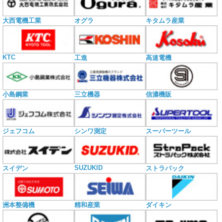
大西電機工業
オグラ
キタムラ産業
KTC
工進
高速電機
小島鋼業
三立機器
信濃機販
ジェフコム
シンワ測定
スーパーツール
SUZUKID
スイデン
ストラパック
洲本整備機
精和産業
ダイキン