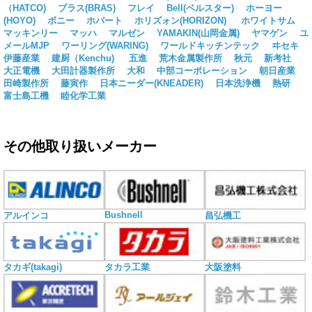
（HATCO)
ブラス(BRAS)
フレイ
Bell(ベルスター)
ホーヨー
(HOYO)
ボニー
ホバート
ホリズォン(HORIZON)
ホワイトサム
マッキンリー
マッハ
マルゼン
YAMAKIN(山岡金属)
ヤマゲン
ユ
メールMJP
ワーリング(WARING)
ワールドキッチンテック
ヰセキ
伊藤産業
建厨（Kenchu)
五進
荒木金属製作所
秋元
新考社
大正電機
大田計器製作所
大和
中部コーポレーション
朝日産業
田崎製作所
藤寅作
日本ニーダー(KNEADER)
日本洗浄機
熱研
富士島工機
睦化学工業
その他取り扱いメーカー
Bushnell
アルインコ
昌弘機工
タカギ(takagi)
タカラ工業
大阪塗料