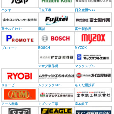
ハタヤ
日立工機
日立産機ｼｽﾃﾑ
富士ｺﾝﾌﾟﾚｯｻｰ
藤誠
富士製作所
BOSCH
MYZOX
プロモート
マサダ製作所
マックスブル
リョービ
ムラテックKDS
をくだ屋技研
アーム産業
ミズシマ工業
室本鉄工