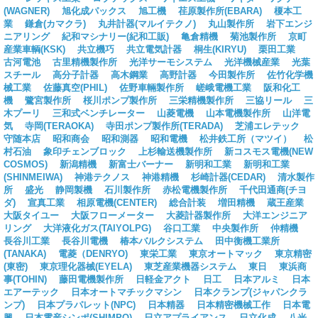
(WAGNER)
旭化成パックス
旭工機
荏原製作所(EBARA)
榎本工
業
鎌倉(カマクラ)
丸井計器(マルイテクノ)
丸山製作所
岩下エンジ
ニアリング
紀和マシナリー(紀和工販)
亀倉精機
菊池製作所
京町
産業車輌(KSK)
共立機巧
共立電気計器
桐生(KIRYU)
栗田工業
古河電池
古里精機製作所
光洋サーモシステム
光洋機械産業
光葉
スチール
高分子計器
高木鋼業
高野計器
今田製作所
佐竹化学機
械工業
佐藤真空(PHIL)
佐野車輛製作所
嵯峨電機工業
阪和化工
機
鷺宮製作所
桜川ポンプ製作所
三栄精機製作所
三協リール
三
木プーリ
三和式ベンチレーター
山菱電機
山本電機製作所
山洋電
気
寺岡(TERAOKA)
寺田ポンプ製作所(TERADA)
芝浦エレテック
守随本店
昭和商会
昭和測器
昭和電機
松井鉄工所（マツイ）
松
村石油
象印チェンブロック
上杉輸送機製作所
新コスモス電機(NEW
COSMOS)
新潟精機
新富士バーナー
新明和工業
新明和工業
(SHINMEIWA)
神港テクノス
神港精機
杉崎計器(CEDAR)
清水製作
所
盛光
静岡製機
石川製作所
赤松電機製作所
千代田通商(チヨ
ダ)
宣真工業
相原電機(CENTER)
総合計装
増田精機
蔵王産業
大阪タイユー
大阪フローメーター
大菱計器製作所
大洋エンジニア
リング
大洋液化ガス(TAIYOLPG)
谷口工業
中央製作所
仲精機
長谷川工業
長谷川電機
椿本バルクシステム
田中衡機工業所
(TANAKA)
電菱（DENRYO)
東栄工業
東京オートマック
東京精密
(東密)
東京理化器械(EYELA)
東芝産業機器システム
東日
東浜商
事(TOHIN)
藤田電機製作所
日軽金アクト
日工
日本アルミ
日本
エアーテック
日本オートマチックマシン
日本クランプ(ジャパンクラ
ンプ)
日本プラパレット(NPC)
日本精器
日本精密機械工作
日本電
興
日本電産シンポ(SHIMPO)
日立アプライアンス
日立化成
八光