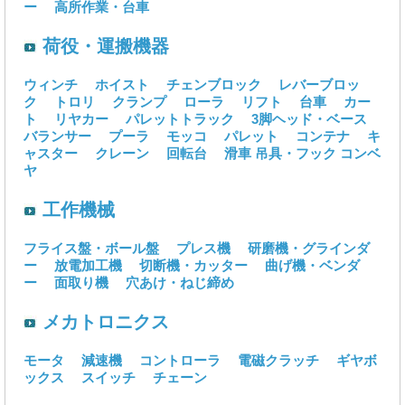
ー
高所作業・台車
荷役・運搬機器
ウィンチ
ホイスト
チェンブロック
レバーブロッ
ク
トロリ
クランプ
ローラ
リフト
台車
カー
ト
リヤカー
パレットトラック
3脚ヘッド・ベース
バランサー
プーラ
モッコ
パレット
コンテナ
キ
ャスター
クレーン
回転台
滑車
吊具・フック
コンベ
ヤ
工作機械
フライス盤・ボール盤
プレス機
研磨機・グラインダ
ー
放電加工機
切断機・カッター
曲げ機・ベンダ
ー
面取り機
穴あけ・ねじ締め
メカトロニクス
モータ
減速機
コントローラ
電磁クラッチ
ギヤボ
ックス
スイッチ
チェーン