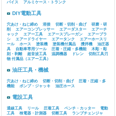
バイス
アルミケース・トランク
DIY電動工具
穴あけ・ねじ締め
溶接
切断・切削・曲げ
研磨・研
削
エアーコンプレッサー
エアーダスター
エアーチ
ャック
エアー工具
エアースプレーガン
エアーブラ
シ
エアードライヤー
エアータンク
エアーホースリ
ール
ホース
塗装機
塗装機付属品
攪拌機
油圧器
具
自動車専用ツール
圧着・圧縮・多機能
木彫・彫
刻・剥離
超音波工具
温調機器
ドレン
切削工具刃
物
付属品（エアー工具）
油圧工具・機械
穴あけ・ねじ締め
切断・切削・曲げ
圧着・圧縮・多
機能
ポンプ・ジャッキ
油圧ホース
電設工具
通線工具
リール
圧着工具
ペンチ・カッター
電動
工具
検電器・計測器
切断工具
ランプチェンジャ