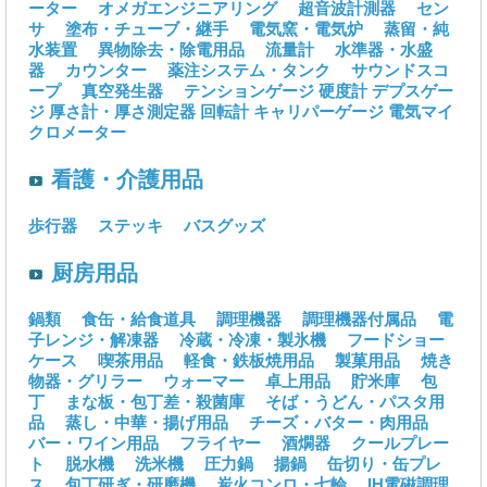
ーター
オメガエンジニアリング
超音波計測器
セン
サ
塗布・チューブ・継手
電気窯・電気炉
蒸留・純
水装置
異物除去・除電用品
流量計
水準器・水盛
器
カウンター
薬注システム・タンク
サウンドスコ
ープ
真空発生器
テンションゲージ
硬度計
デプスゲー
ジ
厚さ計・厚さ測定器
回転計
キャリパーゲージ
電気マイ
クロメーター
看護・介護用品
歩行器
ステッキ
バスグッズ
厨房用品
鍋類
食缶・給食道具
調理機器
調理機器付属品
電
子レンジ・解凍器
冷蔵・冷凍・製氷機
フードショー
ケース
喫茶用品
軽食・鉄板焼用品
製菓用品
焼き
物器・グリラー
ウォーマー
卓上用品
貯米庫
包
丁
まな板・包丁差・殺菌庫
そば・うどん・パスタ用
品
蒸し・中華・揚げ用品
チーズ・バター・肉用品
バー・ワイン用品
フライヤー
酒燗器
クールプレー
ト
脱水機
洗米機
圧力鍋
揚鍋
缶切り・缶プレ
ス
包丁研ぎ・研磨機
炭火コンロ・七輪
IH電磁調理