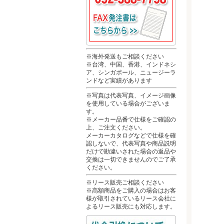
※海外発送もご相談ください
※台湾、中国、香港、インドネシ
ア、シンガポール、ニュージーラ
ンドなど実績があります
※写真は代表写真、イメージ画像
を使用している場合がございま
す。
※メーカー品番で仕様をご確認の
上、ご注文ください。
メーカーカタログなどで仕様を確
認しないで、代表写真や商品説明
だけで勘違いされた場合の返品や
交換は一切できませんのでご了承
ください。
※リース販売ご相談ください
※高額商品をご購入の場合はお客
様が取引されているリース会社に
よるリース販売にも対応します。