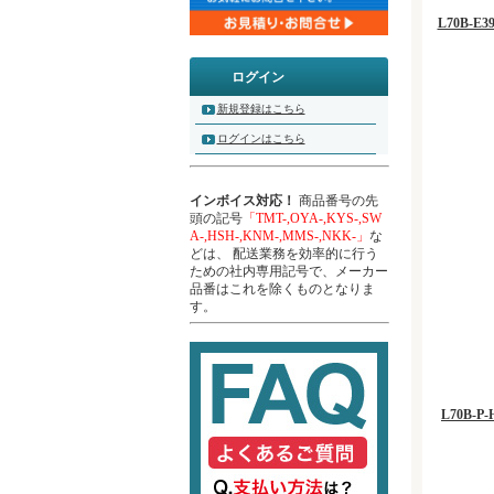
L70B-
ログイン
新規登録はこちら
ログインはこちら
インボイス対応！
商品番号の先
頭の記号
「TMT-,OYA-,KYS-,SW
A-,HSH-,KNM-,MMS-,NKK-」
な
どは、 配送業務を効率的に行う
ための社内専用記号で、メーカー
品番はこれを除くものとなりま
す。
L70B-