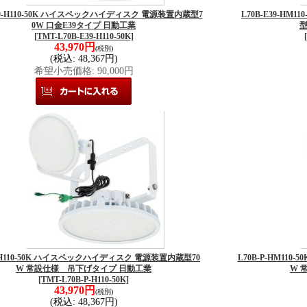
E39-H110-50K ハイスペックハイディスク 電源装置内蔵型7
L70B-E39-H
0W 口金E39タイプ 日動工業
型
[TMT-L70B-E39-H110-50K]
43,970円
(税別)
(税込
:
48,367円)
希望小売価格
:
90,000円
P-H110-50K ハイスペックハイディスク 電源装置内蔵型70
L70B-P-HM11
W 常設仕様 吊下げタイプ 日動工業
W 
[TMT-L70B-P-H110-50K]
43,970円
(税別)
(税込
:
48,367円)