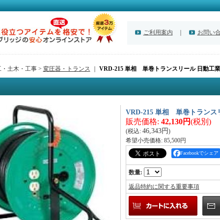
ご利用案内
｜
お問い
工・土木・工事 >
変圧器・トランス
｜
VRD-215 単相 単巻トランスリール 日動工
VRD-215 単相 単巻トラン
販売価格
:
42,130円
(税別)
46,343円
(税込
:
)
希望小売価格
:
85,500円
Facebookでシェア
数量
:
返品特約に関する重要事項