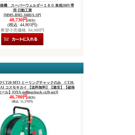
SP 溶接機 スーパーウェルダー１６０ 単相200V専
用 日動工業
[MMS-BM2-160DA-SP]
40,730円
(税別)
(税込
:
44,803円)
希望小売価格
:
84,000円
T20-MT3 ミーリングチャックのみ CT20-
KIKAI コスモキカイ 【送料無料】【激安】【破格
セール】
[OYA-millingchuck-ct20-mt3]
46,700円
(税別)
(税込
:
51,370円)