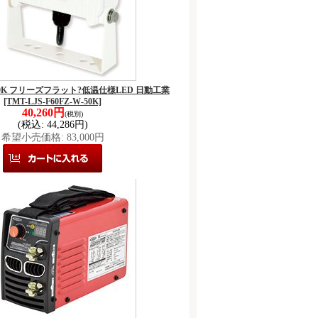
W-50K フリーズフラット?低温仕様LED 日動工業
[TMT-LJS-F60FZ-W-50K]
40,260円
(税別)
(税込
:
44,286円)
希望小売価格
:
83,000円