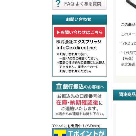
この商品
このメー
"VRD-
"【代引
【画像】
※北海道
関連商品
Yahoo!にも出店中！
(Y-Direct)