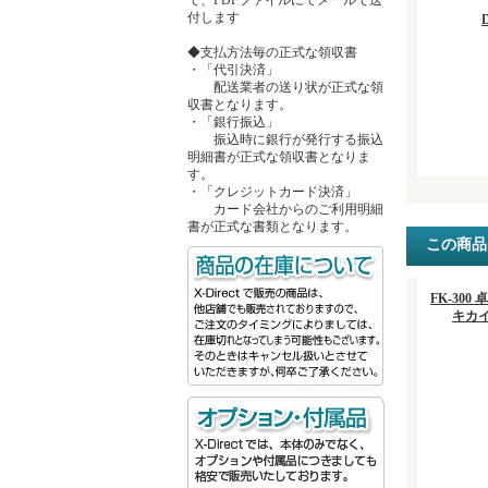
付します
◆支払方法毎の正式な領収書
・「代引決済」
配送業者の送り状が正式な領
収書となります。
・「銀行振込」
振込時に銀行が発行する振込
明細書が正式な領収書となりま
す。
・「クレジットカード決済」
カード会社からのご利用明細
書が正式な書類となります。
この商品
FK-300
キカ