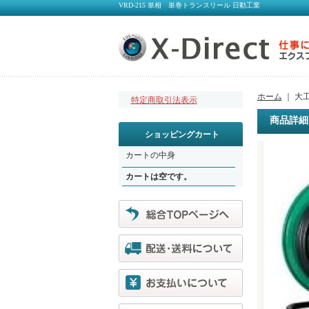
VRD-215 単相 単巻トランスリール 日動工業
ホーム
｜ 大
特定商取引法表示
商品詳細
ショッピングカート
カートの中身
カートは空です。