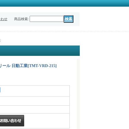
合わせ
商品検索
:
業
スリール 日動工業
[
TMT-VRD-215
]