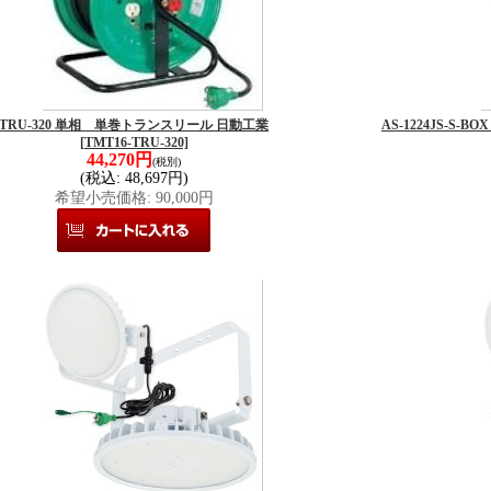
TRU-320 単相 単巻トランスリール 日動工業
AS-1224JS-S
[TMT16-TRU-320]
44,270円
(税別)
(税込
:
48,697円)
希望小売価格
:
90,000円