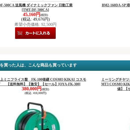
DF-500CA 送風機 ダイナミックファン 日動工業
BM2-160DA-
[TMT-DF-500CA]
45,160円
(税別)
(税込
:
49,676円)
希望小売価格
:
92,500円
を買った人は、こんな商品も買っています
 卓上ミニフライス盤 FK-100後継 COSMO KIKAI コスモ
ミーリングチヤツクC
イ 【送料無料】【激安】【セール】
[OYA-FK-300]
MT3 COSMO 
380,000円
値】【
(税別)
(税込
:
418,000円)