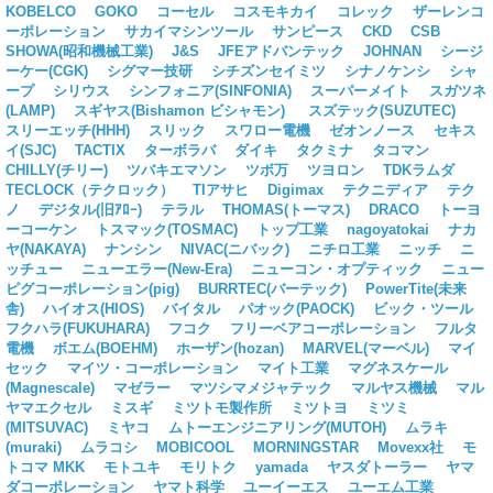
KOBELCO
GOKO
コーセル
コスモキカイ
コレック
ザーレンコ
ーポレーション
サカイマシンツール
サンピース
CKD
CSB
SHOWA(昭和機械工業)
J&S
JFEアドバンテック
JOHNAN
シージ
ーケー(CGK)
シグマー技研
シチズンセイミツ
シナノケンシ
シャ
ープ
シリウス
シンフォニア(SINFONIA)
スーパーメイト
スガツネ
(LAMP)
スギヤス(Bishamon ビシャモン)
スズテック(SUZUTEC)
スリーエッチ(HHH)
スリック
スワロー電機
ゼオンノース
セキス
イ(SJC)
TACTIX
ターボラバ
ダイキ
タクミナ
タコマン
CHILLY(チリー)
ツバキエマソン
ツボ万
ツヨロン
TDKラムダ
TECLOCK（テクロック）
TIアサヒ
Digimax
テクニディア
テク
ノ
デジタル(旧ｱﾛｰ)
テラル
THOMAS(トーマス)
DRACO
トーヨ
ーコーケン
トスマック(TOSMAC)
トップ工業
nagoyatokai
ナカ
ヤ(NAKAYA)
ナンシン
NIVAC(ニバック)
ニチロ工業
ニッチ
ニ
ッチュー
ニューエラー(New-Era)
ニューコン・オプティック
ニュー
ピグコーポレーション(pig)
BURRTEC(バーテック)
PowerTite(未来
舎)
ハイオス(HIOS)
バイタル
パオック(PAOCK)
ビック・ツール
フクハラ(FUKUHARA)
フコク
フリーベアコーポレーション
フルタ
電機
ボエム(BOEHM)
ホーザン(hozan)
MARVEL(マーベル)
マイ
セック
マイツ・コーポレーション
マイト工業
マグネスケール
(Magnescale)
マゼラー
マツシマメジャテック
マルヤス機械
マル
ヤマエクセル
ミスギ
ミツトモ製作所
ミツトヨ
ミツミ
(MITSUVAC)
ミヤコ
ムトーエンジニアリング(MUTOH)
ムラキ
(muraki)
ムラコシ
MOBICOOL
MORNINGSTAR
Movexx社
モ
トコマ MKK
モトユキ
モリトク
yamada
ヤスダトーラー
ヤマ
ダコーポレーション
ヤマト科学
ユーイーエス
ユーエム工業