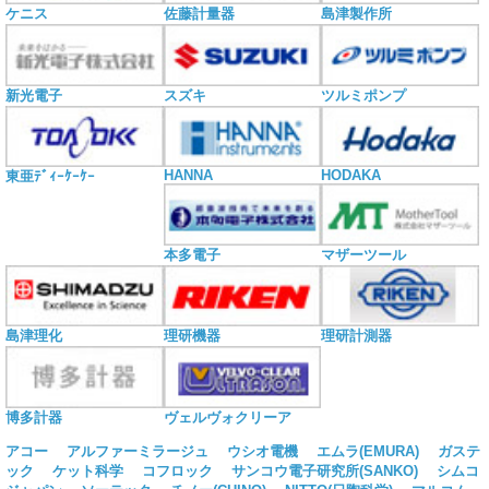
ケニス
佐藤計量器
島津製作所
新光電子
スズキ
ツルミポンプ
HANNA
HODAKA
東亜ﾃﾞｨｰｹｰｹｰ
本多電子
マザーツール
島津理化
理研機器
理研計測器
博多計器
ヴェルヴォクリーア
アコー
アルファーミラージュ
ウシオ電機
エムラ(EMURA)
ガステ
ック
ケット科学
コフロック
サンコウ電子研究所(SANKO)
シムコ