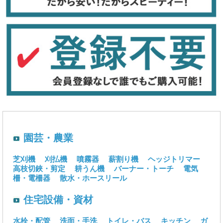
園芸・農業
芝刈機
刈払機
噴霧器
薪割り機
ヘッジトリマー
高枝切鋏・剪定
耕うん機
バーナー・トーチ
電気
柵・電柵器
散水・ホースリール
住宅設備・資材
水栓・配管
洗面・手洗
トイレ・バス
キッチン
ガ