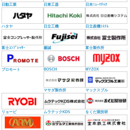
日動工業
日東工器
日本ﾆｭｰﾏﾁｯｸ
ハタヤ
日立工機
日立産機ｼｽﾃﾑ
富士ｺﾝﾌﾟﾚｯｻｰ
藤誠
富士製作所
BOSCH
MYZOX
プロモート
マサダ製作所
マックスブル
リョービ
ムラテックKDS
をくだ屋技研