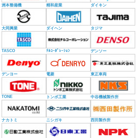
洲本整備機
精和産業
ダイキン
大同興業
ダイヘン
タジマ
TASCO
ﾁﾙｺｰﾎﾟﾚｰｼｮﾝ
デンソー
電菱
デンヨー
東正車両
TONE
トンボ工業
中谷機械製作所
ナカトミ
ニシガキ
西田製作所