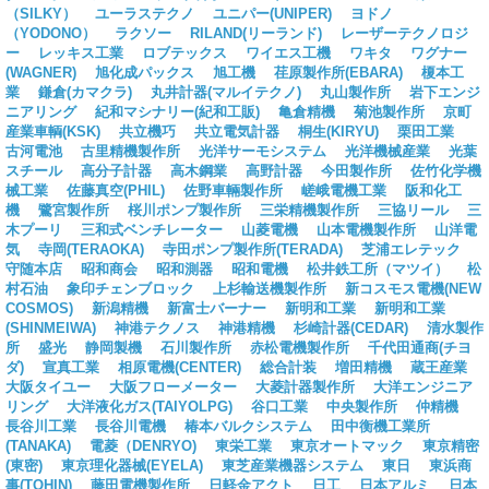
（SILKY）
ユーラステクノ
ユニパー(UNIPER)
ヨドノ
（YODONO）
ラクソー
RILAND(リーランド)
レーザーテクノロジ
ー
レッキス工業
ロブテックス
ワイエス工機
ワキタ
ワグナー
(WAGNER)
旭化成パックス
旭工機
荏原製作所(EBARA)
榎本工
業
鎌倉(カマクラ)
丸井計器(マルイテクノ)
丸山製作所
岩下エンジ
ニアリング
紀和マシナリー(紀和工販)
亀倉精機
菊池製作所
京町
産業車輌(KSK)
共立機巧
共立電気計器
桐生(KIRYU)
栗田工業
古河電池
古里精機製作所
光洋サーモシステム
光洋機械産業
光葉
スチール
高分子計器
高木鋼業
高野計器
今田製作所
佐竹化学機
械工業
佐藤真空(PHIL)
佐野車輛製作所
嵯峨電機工業
阪和化工
機
鷺宮製作所
桜川ポンプ製作所
三栄精機製作所
三協リール
三
木プーリ
三和式ベンチレーター
山菱電機
山本電機製作所
山洋電
気
寺岡(TERAOKA)
寺田ポンプ製作所(TERADA)
芝浦エレテック
守随本店
昭和商会
昭和測器
昭和電機
松井鉄工所（マツイ）
松
村石油
象印チェンブロック
上杉輸送機製作所
新コスモス電機(NEW
COSMOS)
新潟精機
新富士バーナー
新明和工業
新明和工業
(SHINMEIWA)
神港テクノス
神港精機
杉崎計器(CEDAR)
清水製作
所
盛光
静岡製機
石川製作所
赤松電機製作所
千代田通商(チヨ
ダ)
宣真工業
相原電機(CENTER)
総合計装
増田精機
蔵王産業
大阪タイユー
大阪フローメーター
大菱計器製作所
大洋エンジニア
リング
大洋液化ガス(TAIYOLPG)
谷口工業
中央製作所
仲精機
長谷川工業
長谷川電機
椿本バルクシステム
田中衡機工業所
(TANAKA)
電菱（DENRYO)
東栄工業
東京オートマック
東京精密
(東密)
東京理化器械(EYELA)
東芝産業機器システム
東日
東浜商
事(TOHIN)
藤田電機製作所
日軽金アクト
日工
日本アルミ
日本