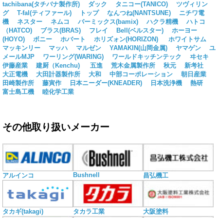
tachibana(タチバナ製作所)
ダック
タニコー(TANICO)
ツヴィリン
グ
T-fal(ティファール)
トップ
なんつね(NANTSUNE)
ニチワ電
機
ネスター
ネムコ
バーミックス(bamix)
ハクラ精機
ハトコ
（HATCO)
ブラス(BRAS)
フレイ
Bell(ベルスター)
ホーヨー
(HOYO)
ボニー
ホバート
ホリズォン(HORIZON)
ホワイトサム
マッキンリー
マッハ
マルゼン
YAMAKIN(山岡金属)
ヤマゲン
ユ
メールMJP
ワーリング(WARING)
ワールドキッチンテック
ヰセキ
伊藤産業
建厨（Kenchu)
五進
荒木金属製作所
秋元
新考社
大正電機
大田計器製作所
大和
中部コーポレーション
朝日産業
田崎製作所
藤寅作
日本ニーダー(KNEADER)
日本洗浄機
熱研
富士島工機
睦化学工業
その他取り扱いメーカー
Bushnell
アルインコ
昌弘機工
タカギ(takagi)
タカラ工業
大阪塗料