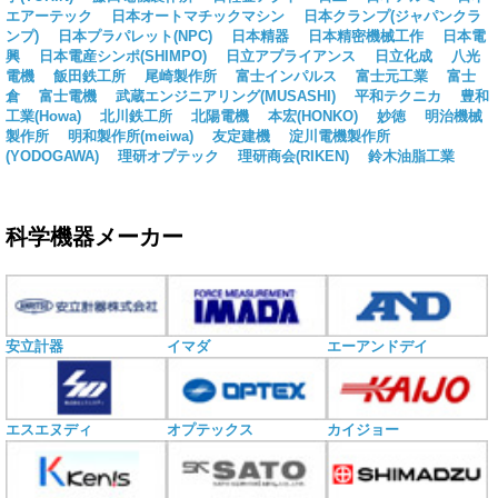
エアーテック
日本オートマチックマシン
日本クランプ(ジャパンクラ
ンプ)
日本プラパレット(NPC)
日本精器
日本精密機械工作
日本電
興
日本電産シンポ(SHIMPO)
日立アプライアンス
日立化成
八光
電機
飯田鉄工所
尾崎製作所
富士インパルス
富士元工業
富士
倉
富士電機
武蔵エンジニアリング(MUSASHI)
平和テクニカ
豊和
工業(Howa)
北川鉄工所
北陽電機
本宏(HONKO)
妙徳
明治機械
製作所
明和製作所(meiwa)
友定建機
淀川電機製作所
(YODOGAWA)
理研オプテック
理研商会(RIKEN)
鈴木油脂工業
科学機器メーカー
安立計器
イマダ
エーアンドデイ
エスエヌディ
オプテックス
カイジョー