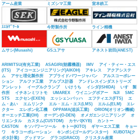
アーム産業
ミズシマ工業
室本鉄工
ｽｴｶｹﾞﾂｰﾙ
今野製作所
ライン精機
ムサシ(Musashi)
GSユアサ
アネスト岩田(ANEST)
ARIMITSU(有光工業)
ASAGIRI(朝霧機器)
IMV
アイ・ティー・エス
(ITS)
アイコーエンジニアリング(AIKOH)
アキレス
アクアシステ
ム
アサヒ理化製作所
アプライドパワージャパン
アルスコーポレー
ション
アルファ工業
アルプス計器
アンドレスインダストリーズ
アンレット
イーグルクランプ
いけうち
イシダ(ISHIDA)
いすゞ製
作所
イチネンミツトモ
UMAREX
ウイニングボアー
NJI
SMC
STS
エクセン(EXEN)
エッシェンバッハ
エフティエス(FTS)
エ
ム・あい
エムリンク
エル・エム・エス(LMS)
エルム(ELM)
エレ
クター
エレポン化工機
OPPAMA(追浜工業)
ORION(オリオン機械)
オーエッチ工業(OH)
オーデン(O-DEN)
オメガエンジニアリング
オ
リエンタル
カスタム(CUSTOM)
カヤバ(KYB)
カントー
CASTON
キソパワーツール
キトー(KITO)
ギヤーエス工業
キョー
ワ
キラコーポレーション
キンボシ(ゴールデンスター)
KUBOTA(ク
ボタ計装)
グッドマン
グラコ(GRACO)
クリスタル産業