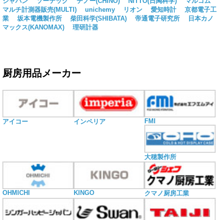
ジャパン
ソーテック
チノー(CHINO)
NITTO(日陶科学)
マルコム
マルチ計測器販売(MULTI)
unichemy
リオン
愛知時計
京都電子工
業
坂本電機製作所
柴田科学(SHIBATA)
帝通電子研究所
日本カノ
マックス(KANOMAX)
理研計器
厨房用品メーカー
FMI
アイコー
インペリア
大穂製作所
OHMICHI
KINGO
クマノ厨房工業