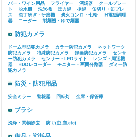
バー・ワイン用品
フライヤー
酒燗器
クールプレー
ト
脱水機
洗米機
圧力鍋
揚鍋
缶切り・缶プレ
ス
包丁研ぎ・研磨機
炭火コンロ・七輪
IH電磁調理
器
ニーダー
製麺機・ゆで麺器
防犯カメラ
ドーム型防犯カメラ
カラー防犯カメラ
ネットワーク
防犯カメラ
特殊防犯カメラ
録画防犯カメラ
センサ
ー防犯カメラ
センサー・LEDライト
レンズ・周辺機
器
HDDレコーダー
モニター・画面分割器
ダミー防
犯カメラ
防災・防犯用品
安全ミラー
警報器
回転灯
金庫・保管庫
ブラシ
洗浄・異物除去
防ぐ(虫,塵,etc)
備品・消耗品