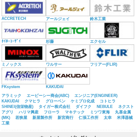
ACCRETECH
アールジェイ
鈴木工業
ﾀｲﾎｰｺｰｻﾞｲ
杉藤
エクセル
ミノックス
ワルサー
フリアー(FLIR)
KAKUDAI
FKsystem
アラミック
エービーシー商会(ABC)
エンジニア(ENGINEER)
KAKUDAI
クマヒラ
グローベン
ケミプロ化成
コトヒラ
SHINEI(信栄物産)
タイガー株式会社
ダイフク
NEBULE
ネクスト
アグリ
ハリマ興産
フローラ
マキテック
ミツワ東海
丸喜金属
(MK)
若狭屋
新屋製作所
新宮商行
仁張工作所
太幸
米澤器械
工業