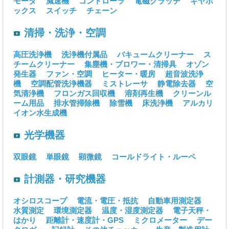
モータ
減速機
コントローラ
電磁クラッチ
ギヤボ
ックス
スイッチ
チェーン
清掃・洗浄・空調
高圧洗浄機
洗浄機付属品
バキュームクリーナー
ス
チームクリーナー
集塵機・ブロワー・清掃具
オゾン
発生器
ファン・空調
ヒーター・暖房
超音波洗浄
機
空調配管洗浄機器
ミストレーサ
静電除去器
空
気清浄機
フロンガス回収機
溶剤再生機
クリーンル
ーム用品
排水管掃除機
除雪機
床洗浄機
アルカリ
イオン水生成機
光学機器
双眼鏡
単眼鏡
顕微鏡
コールドライト・ルーペ
計測器・研究機器
オシロスコープ
電流・電圧・抵抗
自動車用測定器
水質測定
環境測定器
温度・湿度測定器
電子天秤・
はかり
距離計・速度計・GPS
ミクロメーター
デー