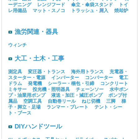
ーデニング
レンジフード
傘立・傘袋スタンド
トイ
レ用備品
マット・スノコ
トラッシュ・屑入
焼却炉
漁労関連・器具
ウィンチ
大工・土木・工事
測定具
変圧器・トランス
海外用トランス
充電器・
スターター・電源
インバーター
コンバーター
電工
ドラム
発電機
シーラー・梱包・引締
コンクリート
ミキサー
投光機・照明器具
チェーンソー
水中ポン
プ・油業用ポンプ
液送・加圧・減圧ポンプ
ポンプ付
属品
空調工具
自動巻リール
ねじ切機
三脚
梯
子・脚立・足場
ランマー・プレート
テント・シー
ト・ブース
DIYハンドツール