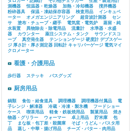
タロガー・記録計
その他チェッカー
生産・製造用計
測機器
恒温器・乾燥器
加熱・冷却機器
撹拌機器
粉砕器具
保温・凍結保存容器
検査用品
インキュベ
ーター
オメガエンジニアリング
超音波計測器
セン
サ
塗布・チューブ・継手
電気窯・電気炉
蒸留・純
水装置
異物除去・除電用品
流量計
水準器・水盛
器
カウンター
薬注システム・タンク
サウンドスコ
ープ
真空発生器
テンションゲージ
硬度計
デプスゲー
ジ
厚さ計・厚さ測定器
回転計
キャリパーゲージ
電気マイ
クロメーター
看護・介護用品
歩行器
ステッキ
バスグッズ
厨房用品
鍋類
食缶・給食道具
調理機器
調理機器付属品
電
子レンジ・解凍器
冷蔵・冷凍・製氷機
フードショー
ケース
喫茶用品
軽食・鉄板焼用品
製菓用品
焼き
物器・グリラー
ウォーマー
卓上用品
貯米庫
包
丁
まな板・包丁差・殺菌庫
そば・うどん・パスタ用
品
蒸し・中華・揚げ用品
チーズ・バター・肉用品