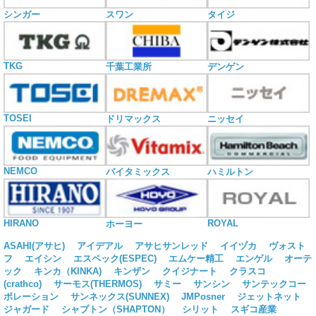
シンガー
スワン
タイジ
TKG
千葉工業所
デンゲン
TOSEI
ドリマックス
ニッセイ
NEMCO
バイタミックス
ハミルトン
HIRANO
ROYAL
ホーヨー
ASAHI(アサヒ)
アイデアル
アサヒサンレッド
イイヅカ
ヴォスト
フ
エイシン
エスペック(ESPEC)
エムケー精工
エンゲル
オーテ
ック
キンカ（KINKA)
キンザン
クイジナート
クラスコ
(crathco)
サーモス(THERMOS)
サミー
サンシン
サンテックコー
ポレーション
サンネックス(SUNNEX)
JMPosner
ジェットネット
ジャガード
シャプトン（SHAPTON）
シリット
スギコ産業