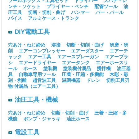
ツールボックス・工具セット
ドライバー
スパナ・レ
ンチ・ソケット
プライヤー・ペンチ
配管ツール
油
圧工具
切断・切削・曲げ
ハンマー
バー・バール
バイス
アルミケース・トランク
DIY電動工具
穴あけ・ねじ締め
溶接
切断・切削・曲げ
研磨・研
削
エアーコンプレッサー
エアーダスター
エアーチ
ャック
エアー工具
エアースプレーガン
エアーブラ
シ
エアードライヤー
エアータンク
エアーホースリ
ール
ホース
塗装機
塗装機付属品
攪拌機
油圧器
具
自動車専用ツール
圧着・圧縮・多機能
木彫・彫
刻・剥離
超音波工具
温調機器
ドレン
切削工具刃
物
付属品（エアー工具）
油圧工具・機械
穴あけ・ねじ締め
切断・切削・曲げ
圧着・圧縮・多
機能
ポンプ・ジャッキ
油圧ホース
電設工具