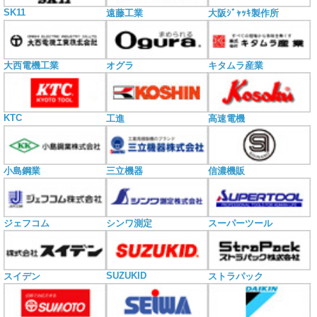
SK11
遠藤工業
大阪ｼﾞｬｯｷ製作所
大西電機工業
オグラ
キタムラ産業
KTC
工進
高速電機
小島鋼業
三立機器
信濃機販
ジェフコム
シンワ測定
スーパーツール
SUZUKID
スイデン
ストラパック